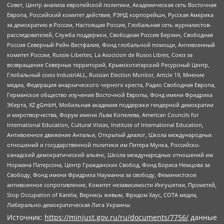
Совет, Центр анализа европейской политики, Академическая сеть Восточная
Европа, Российский комитет действия, РЭНД корпорейшн, Русская Америка
за демократию в России, Настоящая Россия, Глобальная сеть журналистов-
расследователей, Служба поддержки, Свободная Россия Берлин, Свободная
Россия Северный Рейн-Вестфалия, Фонд глобальной помощи, Антивоенный
комитет России, Russie-Libertes, La Asocicion de Rusos Libres, Союз за
возвращение Северных территорий, Крымскотатарский Ресурсный Центр,
Глобальный союз IndustriALL, Russian Election Monitor, Article 19, Мнение
медиа, Федерация анархического черного креста, Радио Свободная Европа,
Германское общество изучения Восточной Европы, Фонд имени Фридриха
Эберта, XZ gGmbH, Мобильная академия поддержки гендерной демократии
и миротворчества, Форум имени Льва Копелева, American Councils for
International Education, Cultural Vistas, Institute of International Education,
Антивоенное движение Антальи, Открытый диалог, Школа международных
отношений и государственной политики им Питера Мунка, Российско-
канадский демократический альянс, Школа международных отношений им
Нормана Патерсона, Центр Гражданских Свобод, Фонд Бориса Немцова за
Свободу, Фонд имени Фридриха Науманна за свободу, Феминистское
антивоенное сопротивление, Комитет независимости Ингушетии, Прометей,
Stop Occupation of Karelia, Вернись живым, Фридом Хаус, СОТА медиа,
Либерально-демократическая Лига Украины
Источник:
https://minjust.gov.ru/ru/documents/7756/
данные