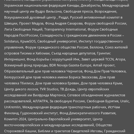
Украинская национальная федерация Канады, Декабристы, Международный
научный центр им Вудро Вильсона, Свободная пресса, Возрождение,
Всеукраинский духовный центр , Риддл, Русский антивоенный комитет в
Швеции, Проект Медуза, Фонд Андрея Сахарова, Форум свободной России,
Лига Свободных Наций, Transparеncy International, Форум Свободных
Народов ПостРоссии, Солидарность с гражданским движением в России –
Solidarus, КрымSOS, Свободный университет, Институт государственного
управления, Форум гражданского общества Россия, Беллона, Союз жителей
островов Тисима и Хабомаи, Съезд народных депутатов, Гринпис
Интернешнл, Фонд борьбы с коррупцией Инк, Завет церквей TCCN, Агора,
Всемирный фонд природы, BDR Novaja Gazeta-Europe, Алтай проект,
Образовательный дом прав человека Чернигов, Фонд Дом Прав Человека,
Белорусский дом прав человека имени Бориса Звозскова, Дом прав
человека Тбилиси, Дом прав человека Ереван, Дом прав человека Крым,
Центр дикого лосося, TVR Studios, ТВ Дождь, Центр европейских
исследований им Вилфрида Мартенса, Сетевое объединение журналистов
расследователей, АЛЛАТРА, За свободную Россию, Свободная Бурятия, Uralic,
UnKremlin, Международная федерация транспортных рабочих, ИстЧам
Финланд, Гудзоновский институт, Фонд Демократического Развития,
Комитет-2024, Центрально-Европейский университет, Центр
восточноевропейских и международных исследований, Общество
Сторожевой башни, Библии и трактатов Свидетелей Иеговы, Гражданский