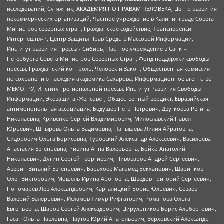
исследований, Сутяжник, АКАДЕМИЯ ПО ПРАВАМ ЧЕЛОВЕКА, Центр развития
некоммерческих организаций, Частное учреждение в Калининграде Совета
Министров северных стран, Гражданское содействие, Трансперенси
Интернешнл-Р, Центр Защиты Прав Средств Массовой Информации,
Институт развития прессы - Сибирь, Частное учреждение в Санкт-
Петербурге Совета Министров Северных Стран, Фонд поддержки свободы
прессы, Гражданский контроль, Человек и Закон, Общественная комиссия
по сохранению наследия академика Сахарова, Информационное агентство
МЕМО. РУ, Институт региональной прессы, Институт Развития Свободы
Информации, Экозащита!-Женсовет, Общественный вердикт, Евразийская
антимонопольная ассоциация, Бедушев Петр Петрович, Дзугкоева Регина
Николаевна, Кривенко Сергей Владимирович, Милославский Павел
Юрьевич, Шнырова Ольга Вадимовна, Чанышева Лилия Айратовна,
Сидорович Ольга Борисовна, Туровский Александр Алексеевич, Васильева
Анастасия Евгеньевна, Ривина Анна Валерьевна, Бойко Анатолий
Николаевич, Дугин Сергей Георгиевич, Пивоваров Андрей Сергеевич,
Аверин Виталий Евгеньевич, Барахоев Магомед Бекханович, Шарипков
Олег Викторович, Мошель Ирина Ароновна, Шведов Григорий Сергеевич,
Пономарев Лев Александрович, Каргалицкий Борис Юльевич, Созаев
Валерий Валерьевич, Исламов Тимур Рифгатович, Романова Ольга
Евгеньевна, Щаров Сергей Алексадрович, Цирульников Борис Альбертович,
Гасан Ольга Павловна, Паутов Юрий Анатольевич, Верховский Александр