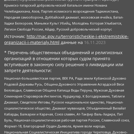
Крымско-татарский добровольческий батальон имени Номана
Челебиджихана, Азов, Партия исламского возрождения Таджикистана,
Народная самооборона, Дуббайский джамаат, московская ячейка, Батал-
Хаджи Белхороев, Маньяки Культ Убийц, Молодёжь Которая Улыбается,
Легион Свобода России, Айдар, Русский добровольческий корпус
Источник:
http://nac.gov.ru/terroristicheskie-i-ekstremistskie-
organizacii-i-materialy.html
данные на
16.11.2023
* Перечень общественных объединений и религиозных
организаций в отношении которых судом принято
вступившее в законную силу решение о ликвидации или
запрете деятельности:
Национал-большевистская партия, ВЕК РА, Рада земли Кубанской Духовно
Родовой Державы Русь, Община Духовного Управления Асгардской Веси
Беловодья, Славянская Община Капища Веды Перуна, Мужская Духовная
Семинария Староверов-Инглингов, Нурджулар, К Богодержавию, Таблиги
Джамаат, Свидетели Иеговы, Русское национальное единство, Национал-
социалистическое общество, Джамаат мувахидов, Объединенный Вилайат
Кабарды, Балкарии и Карачая, Союз славян, Ат-Такфир Валь-Хиджра, Пит
Буль, Национал-социалистическая рабочая партия России, Славянский союз,
Формат-18, Благородный Орден Дьявола, Армия воли народа,
Национальная Социалистическая Инициатива города Череповца, Духовно-