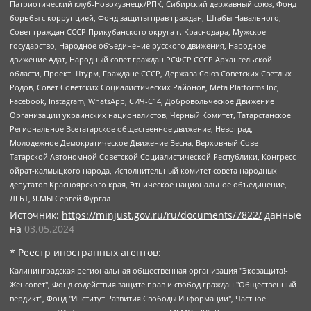
Патриотический клуб-Новокузнецк/РПК, Сибирский державный союз, Фонд
борьбы с коррупцией, Фонд защиты прав граждан, Штабы Навального,
Совет граждан СССР Прикубанского округа г. Краснодара, Мужское
государство, Народное объединение русского движения, Народное
движение Адат, Народный совет граждан РСФСР СССР Архангельской
области, Проект Штурм, Граждане СССР, Держава Союз Советских Светлых
Родов, Совет Советских Социалистических Районов, Meta Platforms Inc,
Facebook, Instagram, WhatsApp, СИЧ-С14, Добровольческое Движение
Организации украинских националистов, Черный Комитет, Татарстанское
Региональное Всетатарское общественное движение, Невоград,
Молодежное Демократическое Движение Весна, Верховный Совет
Татарской Автономной Советской Социалистической Республики, Конгресс
ойрат-калмыцкого народа, Исполнительный комитет совета народных
депутатов Красноярского края, Этническое национальное объединение,
ЛГБТ, Я.МЫ Сергей Фургал
Источник:
https://minjust.gov.ru/ru/documents/7822/
данные
на
03.05.2024
* Реестр иностранных агентов:
Калининградская региональная общественная организация "Экозащита!-Женсовет", Фонд содействия защите прав и свобод граждан "Общественный вердикт", Фонд "Институт Развития Свободы Информации", Частное учреждение "Информационное агентство МЕМО. РУ", Региональная общественная организация "Общественная комиссия по сохранению наследия академика Сахарова", Фонд поддержки свободы прессы, Санкт-Петербургская общественная правозащитная организация "Гражданский контроль", Межрегиональная общественная организация "Информационно-просветительский центр "Мемориал", Региональный Фонд "Центр Защиты Прав Средств Массовой Информации", с 05.12.2023 Фонд "Центр Защиты Прав Средств массовой информации", Региональная общественная благотворительная организация помощи беженцам и мигрантам "Гражданское содействие", Негосударственное образовательное учреждение дополнительного профессионального образования (повышение квалификации) специалистов "АКАДЕМИЯ ПО ПРАВАМ ЧЕЛОВЕКА", Свердловская региональная общественная организация "Сутяжник", Автономная некоммерческая организация "Центр независимых социологических исследований", Союз общественных объединений "Российский исследовательский центр по правам человека", Региональное общественное учреждение научно-информационный центр "МЕМОРИАЛ", Некоммерческая организация "Фонд защиты гласности", Автономная некоммерческая организация "Институт прав человека", Городская общественная организация "Екатеринбургское общество "МЕМОРИАЛ", Городская общественная организация "Рязанское историко-просветительское и правозащитное общество "Мемориал" (Рязанский Мемориал), Челябинский региональный орган общественной самодеятельности – женское общественное объединение "Женщины Евразии", Челябинский региональный орган общественной самодеятельности "Уральская правозащитная группа", Фонд содействия защите здоровья и социальной справедливости имени Андрея Рылькова, Автономная Некоммерческая Организация "Аналитический Центр Юрия Левады", Автономная некоммерческая организация социальной поддержки населения "Проект Апрель", Региональная общественная организация помощи женщинам и детям, находящимся в кризисной ситуации "Информационно-методический центр "Анна", Фонд содействия развитию массовых коммуникаций и правовому просвещению "Так-так-Так", Фонд содействия устойчивому развитию "Серебряная тайга", Свердловский региональный общественный фонд социальных проектов "Новое время", "Idel.Реалии", Кавказ.Реалии, Крым.Реалии, Телеканал Настоящее Время, Татаро-башкирская служба Радио Свобода (Azatliq Radiosi), Радио Свободная Европа/Радио Свобода (PCE/PC), "Сибирь.Реалии", "Фактограф", Благотворительный фонд помощи осужденным и их семьям, Автономная некоммерческая организация "Институт глобализации и социальных движений", Фонд "В защиту прав заключенных", Частное учреждение "Центр поддержки и содействия развитию средств массовой информации", Пензенский региональный общественный благотворительный фонд "Гражданский союз", "Север.Реалии", Некоммерческая организация Фонд "Правовая инициатива", Общество с ограниченной ответственностью "Радио Свободная Европа/Радио Свобода", Чешское информационное агентство "MEDIUM-ORIENT", Красноярская региональная общественная организация "Мы против СПИДа", Камалягин Денис Николаевич, Маркелов Сергей Евгеньевич, Пономарев Лев Александрович, Савицкая Людмила Алексеевна, Автономная некоммерческая организация "Центр по работе с проблемой насилия "НАСИЛИЮ.НЕТ", Межрегиональный профессиональный союз работников здравоохранения "Альянс врачей", Юридическое лицо, зарегистрированное в Латвийской Республике, SIA "Medusa Project" (регистрационный номер 40103797863, дата регистрации 10.06.2014), Некоммерческая организация "Фонд по борьбе с коррупцией", Автономная некоммерческая организация "Институт права и публичной политики", Баданин Роман Сергеевич, Гликин Максим Александрович, Железнова Мария Михайловна, Лукьянова Юлия Сергеевна, Маетная Елизавета Витальевна, Маняхин Петр Борисович, Чуракова Ольга Владимировна, Ярош Юлия Петровна, Юридическое лицо "The Insider SIA", зарегистрированное в Риге, Латвийская Республика (дата регистрации 26.06.2015), являющееся администратором доменного имени интернет-издания "The Insider SIA", https://theins.ru, Постернак Алексей Евгеньевич, Рубин Михаил Аркадьевич, Анин Роман Александрович, Юридическое лицо Istories fonds, зарегистрированное в Латвийской Республике (регистрационный номер 50008295751, дата регистрации 24.02.2020), Великовский Дмитрий Александрович, Долинина Ирина Николаевна, Мароховская Алеся Алексеевна, Шлейнов Роман Юрьевич, Шмагун Олеся Валентиновна, Общество с ограниченной ответственностью "Альтаир 2021", Общество с ограниченной ответственностью "Вега 2021", Общество с ограниченной ответственностью "Главный редактор 2021", Общество с ограниченной ответственностью "Ромашки монолит", Важенков Артем Валерьевич, Ивановская областная общественная организация "Центр гендерных исследований", Гурман Юрий Альбертович, Медиапроект "ОВД-Инфо", Егоров Владимир Владимирович, Жилинский Владимир Александрович, Общество с ограниченной ответственностью "ЗП", Иванова София Юрьевна, Карезина Инна Павловна, Кильтау Екатерина Викторовна, Петров Алексей Викторович, Пискунов Сергей Евгеньевич, Смирнов Сергей Сергеевич, Тихонов Михаил Сергеевич, Общество с ограниченной ответственностью "ЖУРНАЛИСТ-ИНОСТРАННЫЙ АГЕНТ", Арапова Галина Юрьевна, Вольтская Татьяна Анатольевна, Американская компания "Mason G.E.S. Anonymous Foundation" (США), являющаяся владельцем интернет-издания https://mnews.world/, Компания "Stichting Bellingcat", зарегистрированная в Нидерландах (дата регистрации 11.07.2018), Захаров Андрей Вячеславович, Клепиковская Екатерина Дмитриевна, Общество с ограниченной ответственностью "МЕМО", Перл Роман Александрович, Симонов Евгений Алексеевич, Соловьева Елена Анатольевна, Сотников Даниил Владимирович, Сурначева Елизавета Дмитриевна, Автономная некоммерческая организация по защите прав человека и информированию населения "Якутия – Наше Мнение", Общество с ограниченной ответственностью "Москоу диджитал медиа", с 26.01.2023 Общество с ограниченной ответственностью "Чайка Белые сады", Ветошкина Валерия Валерьевна, Заговора Максим Александрович, Межрегиональное общественное движение "Российская ЛГБТ - сеть", Оленичев Максим Владимирович, Павлов Иван Юрьевич, Скворцова Елена Сергеевна, Общество с ограниченной ответственностью "Как бы инагент", Кочетков Игорь Викторович, Общество с ограниченной ответственностью "Честные выборы", Еланчик Олег Александрович, Общество с ограниченной ответственностью "Нобелевский призыв", Гималова Регина Эмилевна, Григорьев Андрей Валерьевич, Григорьева Алина Александровна, Ассоциация по содействию защите прав призывников, альтернативнослужащих и военнослужащих "Правозащитная группа "Гражданин.Армия.Право", Хисамова Регина Фаритовна, Автономная некоммерческая организация по реализации социально-правовых программ "Лилит", Дальневосточное общественное движение "Маяк", Санкт-Петербургская ЛГБТ-инициативная группа "Выход", Инициативная группа ЛГБТ+ "Реверс", Алексеев Андрей Викторович, Бекбулатова Таисия Львовна, Беляев Иван Михайлович, Владыкина Елена Сергеевна, Гельман Марат Александрович, Никульшина Вероника Юрьевна, Толоконникова Надежда Андреевна, Шендерович Виктор Анатольевич, Общество с ограниченной ответственностью "Данное сообщение", Общество с ограниченной ответственностью Издательский дом "Новая глава", Айнбиндер Александра Александровна, Московский комьюнити-центр для ЛГБТ+инициатив, Благотворительный фонд развития филантропии, Deutsche Welle (Германия, Kurt-Schumacher-Strasse 3, 53113 Bonn), Борзунова Мария Михайловна, Воробьев Виктор Викторович, Голубева Анна Львовна, Константинова Алла Михайловна, Малкова Ирина Владимировна, Мурадов Мурад Абдулгалимович, Осетинская Елизавета Николаевна, Понасенков Евгений Николаевич, Ганапольский Матвей Юрьевич, Киселев Евгений Алексеевич, Борухович Ирина Григорьевна, Дремин Иван Тимофеевич, Дубровский Дмитрий Викторович, Красноярская региональная общественная организация поддержки и развития альтернативных образовательных технологий и межкультурных коммуникаций "ИНТЕРРА", Маяковская Екатерина Алексеевна, Фейгин Марк Захарович, Филимонов Андрей Викторович, Дзугкоева Регина Николаевна, Доброхотов Роман Александрович, Дудь Юрий Александрович, Елкин Сергей Владимирович, Кругликов Кирилл Игоревич, Сабунаева Мария Леонидовна, Семенов Алексей Владимирович, Шаинян Карен Багратович, Шульман Екатерина Михайловна, Асафьев Артур Валерьевич, Вахштайн Виктор Семенович, Венедиктов Алексей Алексеевич, Лушникова Екатерина Евгеньевна, Волков Леонид Михайлович, Невзоров Александр Глебович, Пархоменко Сергей Борисович, Сироткин Ярослав Николаевич, Кара-Мурза Владимир Владимирович, Баранова Наталья Владимировна, Гозман Леонид Яковлевич, Кагарлицкий Борис Юльевич, Климарев Михаил Валерьевич, Милов Владимир Станиславович, Автономная некоммерческая организация Краснодарский центр современного искусства "Типография", Моргенштерн Алишер Тагирович, Соболь Любовь Эдуардовна, Общество с ограниченной ответственностью "ЛИЗА НОРМ", Каспаров Гарри Кимович, Ходорковский Михаил Борисович, Общество с ограниченной ответственностью "Апрельские тезисы", Данилович Ирина Брониславовна, Кашин Олег Владимирович, Петров Николай Владимирович, Пивоваров Алексей Владимирович, Соколов Михаил Владимирович, Цветкова Юлия Владимировна, Чичваркин Евгений Александрович, Комитет против пыток/Команда против пыток, Общество с ограниченной ответственностью "Первый научный", Общество с ограниченной ответственностью "Вертолет и ко", Белоцерковская Вероника Борисовна, Кац Максим Евгеньевич, Лазарева Татьяна Юрьевна, Шаведдинов Руслан Табризович, Яшин Илья Валерьевич, Общество с ограниченной ответственностью "Иноагент ААВ", Алешковский Дмитрий Петрович, Альбац Евгения Марковна, Быков Дмитрий Львович, Галямина Юлия Евгеньевна, Лойко Сергей Леонидович, Мартынов Кирилл Константинович, Медведев Сергей Александрович, Крашенинников Федор Геннадиевич, Гордеева Катерина Вл