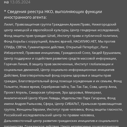
на
13.05.2024
* Сведения реестра НКО, выполняющих функции
иностранного агента:
Лилит, Правозащитная группа Гражданин.Армия.Право, Нижегородский
центр немецкой и европейской культуры, Центр гендерных исследований,
Фонд защиты прав граждан Штаб, Институт права и публичной политики,
Фонд борьбы с коррупцией, Альянс врачей, НАСИЛИЮ.НЕТ, Мы против
СПИДа, СВЕЧА, Гуманитарное действие, Открытый Петербург, Лига
Избирателей, Правовая инициатива, Гражданский Союз, Хасдей Ерушалаим,
Центр поддержки и содействия развитию средств массовой информации,
Горячая Линия, В защиту прав заключенных, Институт глобализации и
социальных движений, Центр социально-информационных инициатив
Действие, Благотворительный фонд охраны здоровья и защиты прав
граждан, Благотворительный фонд помощи осужденным и их семьям, Фонд
Тольятти, Новое время, Серебряная тайга, Так-Так-Так, Сова, центр Анна,
Проект Апрель, Самарская губерния, Эра здоровья, Мемориал,
Аналитический Центр Юрия Левады, Издательство Парк Гагарина, Фонд
имени Андрея Рылькова, Сфера, Центр СИБАЛЬТ, Уральская правозащитная
группа, Женщины Евразии, Институт прав человека, Фонд защиты гласности,
Российский исследовательский центр по правам человека,
Дальневосточный центр развития гражданских инициатив и социального
партнерства, Гражданское действие, Центр независимых социологических