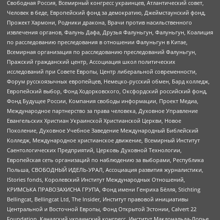
Свободная Россия, Всемирный конгресс украинцев, Атлантический совет,
Человек в беде, Европейский фонд за демократию, Джеймстаунский фонд,
Прожект Хармони, Родники дракона, Врачи против насильственного
извлечения органов, Фалунь Дафа, Друзья Фалуньгун, Фалуньгун, Коалиция
по расследованию преследования в отношении Фалуньгун в Китае,
Всемирная организация по расследованию преследований Фалуньгун,
Пражский гражданский центр, Ассоциация школ политических
исследований при Совете Европы, Центр либеральной современности,
Форум русскоязычных европейцев, Немецко-русский обмен, Бард колледж,
Европейский выбор, Фонд Ходорковского, Оксфордский российский фонд,
Фонд Будущее России, Компания свободы информации, Проект Медиа,
Международное партнерство за права человека, Духовное Управление
Евангельских Христиан Украинской Христианской Церкви, Новое
Поколение, Духовное Учебное Заведение Международный Библейский
Колледж, Международное христианское движение, Всемирный Институт
Саентологических Предприятий, Церковь Духовной Технологии,
Европейская сеть организаций по наблюдению за выборами, Республика
Польша, СВОБОДНЫЙ ИДЕЛЬ-УРАЛ, Ассоциация развития журналистики,
IStories fonds, Королевский Институт Международных Отношений,
КРИМСЬКА ПРАВОЗАХИСНА ГРУПА, Фонд имени Генриха Бёлля, Stichting
Bellingcat, Bellingcat Ltd, The Insider, Институт правовой инициативы
Центральной и Восточной Европы, Фонд Открытой Эстонии, Calvert 22
Foundation, Канадский украинский конгресс, Институт Макдональда-Лорье,