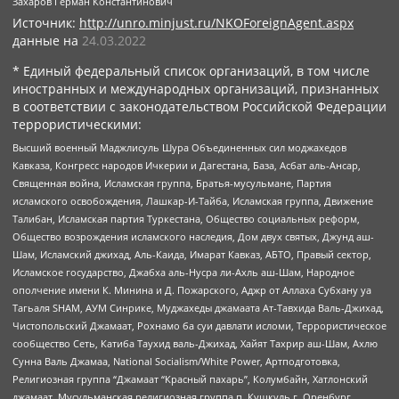
Захаров Герман Константинович
Источник:
http://unro.minjust.ru/NKOForeignAgent.aspx
данные на
24.03.2022
* Единый федеральный список организаций, в том числе
иностранных и международных организаций, признанных
в соответствии с законодательством Российской Федерации
террористическими:
Высший военный Маджлисуль Шура Объединенных сил моджахедов
Кавказа, Конгресс народов Ичкерии и Дагестана, База, Асбат аль-Ансар,
Священная война, Исламская группа, Братья-мусульмане, Партия
исламского освобождения, Лашкар-И-Тайба, Исламская группа, Движение
Талибан, Исламская партия Туркестана, Общество социальных реформ,
Общество возрождения исламского наследия, Дом двух святых, Джунд аш-
Шам, Исламский джихад, Аль-Каида, Имарат Кавказ, АБТО, Правый сектор,
Исламское государство, Джабха аль-Нусра ли-Ахль аш-Шам, Народное
ополчение имени К. Минина и Д. Пожарского, Аджр от Аллаха Субхану уа
Тагьаля SHAM, АУМ Синрике, Муджахеды джамаата Ат-Тавхида Валь-Джихад,
Чистопольский Джамаат, Рохнамо ба суи давлати исломи, Террористическое
сообщество Сеть, Катиба Таухид валь-Джихад, Хайят Тахрир аш-Шам, Ахлю
Сунна Валь Джамаа, National Socialism/White Power, Артподготовка,
Религиозная группа “Джамаат “Красный пахарь”, Колумбайн, Хатлонский
джамаат, Мусульманская религиозная группа п. Кушкуль г. Оренбург,