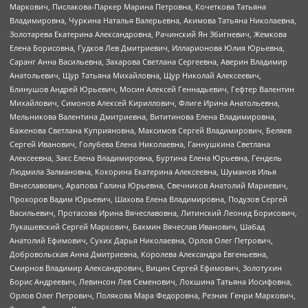
Маркович, Пислакова-Паркер Марина Петровна, Кочеткова Татьяна
Владимировна, Чуркина Наталья Валерьевна, Акимова Татьяна Николаевна,
Золотарева Екатерина Александровна, Рачинский Ян Збигневич, Жемкова
Елена Борисовна, Гудков Лев Дмитриевич, Илларионова Юлия Юрьевна,
Саранг Анна Васильевна, Захарова Светлана Сергеевна, Аверин Владимир
Анатольевич, Щур Татьяна Михайловна, Щур Николай Алексеевич,
Блинушов Андрей Юрьевич, Мосин Алексей Геннадьевич, Гефтер Валентин
Михайлович, Симонов Алексей Кириллович, Флиге Ирина Анатольевна,
Мельникова Валентина Дмитриевна, Вититинова Елена Владимировна,
Баженова Светлана Куприяновна, Максимов Сергей Владимирович, Беляев
Сергей Иванович, Голубева Елена Николаевна, Ганнушкина Светлана
Алексеевна, Закс Елена Владимировна, Буртина Елена Юрьевна, Гендель
Людмила Залмановна, Кокорина Екатерина Алексеевна, Шуманов Илья
Вячеславович, Арапова Галина Юрьевна, Свечников Анатолий Мариевич,
Прохоров Вадим Юрьевич, Шахова Елена Владимировна, Подузов Сергей
Васильевич, Протасова Ирина Вячеславовна, Литинский Леонид Борисович,
Лукашевский Сергей Маркович, Бахмин Вячеслав Иванович, Шабад
Анатолий Ефимович, Сухих Дарья Николаевна, Орлов Олег Петрович,
Добровольская Анна Дмитриевна, Королева Александра Евгеньевна,
Смирнов Владимир Александрович, Вицин Сергей Ефимович, Золотухин
Борис Андреевич, Левинсон Лев Семенович, Локшина Татьяна Иосифовна,
Орлов Олег Петрович, Полякова Мара Федоровна, Резник Генри Маркович,