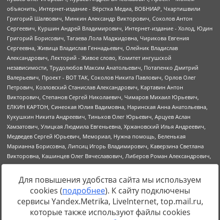
Для повышения удобства сайта мы используем
cookies (
подробнее
). К сайту подключены
Источник:
https://minjust.gov.ru/uploaded/files/reestr-
сервисы Yandex.Metrika, LiveInternet, top.mail.ru,
inostrannyih-agentov-22-03-2024.pdf
данные на
22.03.2024
которые также используют файлы cookies