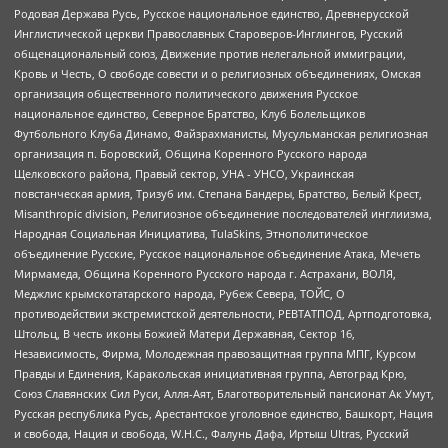
Родовая Держава Русь, Русское национальное единство, Древнерусской
Инглистической церкви Православных Староверов-Инглингов, Русский
общенациональный союз, Движение против нелегальной иммиграции,
Кровь и Честь, О свободе совести и о религиозных объединениях, Омская
организация общественного политического движения Русское
национальное единство, Северное Братство, Клуб Болельщиков
Футбольного Клуба Динамо, Файзрахманисты, Мусульманская религиозная
организация п. Боровский, Община Коренного Русского народа
Щелковского района, Правый сектор, УНА - УНСО, Украинская
повстанческая армия, Тризуб им. Степана Бандеры, Братство, Белый Крест,
Misanthropic division, Религиозное объединение последователей инглиизма,
Народная Социальная Инициатива, TulaSkins, Этнополитическое
объединение Русские, Русское национальное объединение Атака, Мечеть
Мирмамеда, Община Коренного Русского народа г. Астрахани, ВОЛЯ,
Меджлис крымскотатарского народа, Рубеж Севера, ТОЙС, О
противодействии экстремистской деятельности, РЕВТАТПОД, Артподготовка,
Штольц, В честь иконы Божией Матери Державная, Сектор 16,
Независимость, Фирма, Молодежная правозащитная группа МПГ, Курсом
Правды и Единения, Каракольская инициативная группа, Автоград Крю,
Союз Славянских Сил Руси, Алля-Аят, Благотворительный пансионат Ак Умут,
Русская республика Русь, Арестантское уголовное единство, Башкорт, Нация
и свобода, Нация и свобода, W.H.С., Фалунь Дафа, Иртыш Ultras, Русский