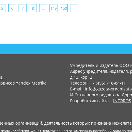
5
6
7
8
...
149
150
Учредитель и издатель ООО 
Адрес учредителя, издателя, р
зи
д.13, кор. 2
рвисов Yandex.Metrika,
Телефон: +7 (495) 718-84-11
E-mail: info@gazeta-organizato
И.О. главного редактора Доро
Разработчик сайта –
INFOROS
енных организаций, деятельность которых признана нежелате
 Фонд Содействия, Фонд Открытое общество, Американо-российский фонд по э