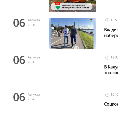
06
Августа
16:5
2026
Влади
набер
06
Августа
12:3
2026
В Калу
эволю
06
Августа
10:1
2026
Соцкон