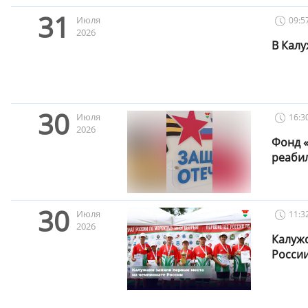
31
Июля
09:5
2026
В Калу
30
Июля
16:3
2026
Фонд 
реаби
30
Июля
11:3
2026
Калуж
Росси