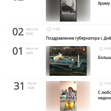
Храму 
02
Августа
11:09
2026
Поздравление губернатора с Днё
01
Августа
14:3
2026
Больш
31
Июля
12:3
2026
С любо
недон