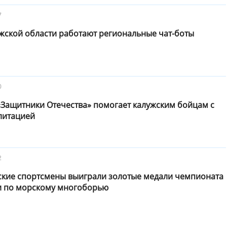
7
жской области работают региональные чат-боты
0
«Защитники Отечества» помогает калужским бойцам с
литацией
2
ские спортсмены выиграли золотые медали чемпионата
и по морскому многоборью