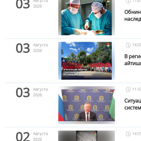
03
Августа
17:0
2026
Обнинс
насле
03
Августа
14:3
2026
В реги
айтиш
03
Августа
11:3
2026
Ситуац
систе
02
Августа
14:5
2026