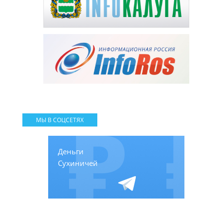
МЫ В СОЦСЕТЯХ
Деньги
Сухиничей