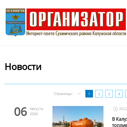
Новости
Страницы:
—
1
2
3
4
06
Августа
20:2
2026
В Кал
топли