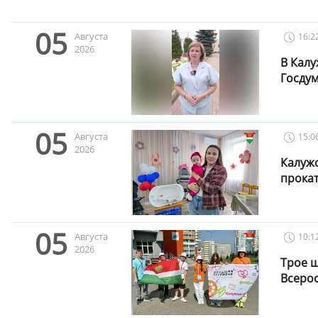
05
Августа
16:2
2026
В Калу
Госду
05
Августа
15:0
2026
Калуж
прока
05
Августа
10:1
2026
Трое 
Всерос