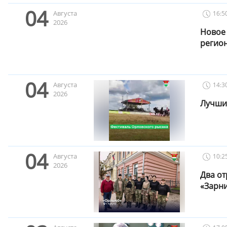
04
Августа
16:5
2026
Новое
регио
04
Августа
14:3
2026
Лучшие
04
Августа
10:2
2026
Два от
«Зарни