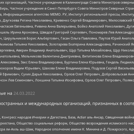
 организаций, Частное учреждение в Калининграде Совета Министров северных 
бирь, Частное учреждение в Санкт-Петербурге Совета Министров Северных Стра
а, Информационное агентство МЕМО. РУ, Институт региональной прессы, Инсти
ч, Дзугкоева Регина Николаевна, Кривенко Сергей Владимирович, Милославски
настасия Евгеньевна, Ривина Анна Валерьевна, Бойко Анатолий Николаевич, Дуг
ошель Ирина Ароновна, Шведов Григорий Сергеевич, Пономарев Лев Александро
ч, Цирульников Борис Альбертович, Гасан Ольга Павловна, Паутов Юрий Анато
Акимова Татьяна Николаевна, Золотарева Екатерина Александровна, Рачинский Я
Сергеевна, Аверин Владимир Анатольевич, Щур Татьяна Михайловна, Щур Никола
Анатольевна, Мельникова Валентина Дмитриевна, Вититинова Елена Владимировн
 Алексеевна, Закс Елена Владимировна, Буртина Елена Юрьевна, Гендель Людмил
рохоров Вадим Юрьевич, Шахова Елена Владимировна, Подузов Сергей Васильеви
й Ефимович, Сухих Дарья Николаевна, Орлов Олег Петрович, Добровольская Анн
нсон Лев Семенович, Локшина Татьяна Иосифовна, Орлов Олег Петрович, Поляк
ые на
24.03.2022
ностранных и международных организаций, признанных в соотв
нгресс народов Ичкерии и Дагестана, База, Асбат аль-Ансар, Священная война,
уркестана, Общество социальных реформ, Общество возрождения исламского насл
Нусра ли-Ахль аш-Шам, Народное ополчение имени К. Минина и Д. Пожарского, Ад