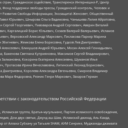
стран, Гражданское содействие, Трансперенси Интернешнл-Р, Центр
н, Фонд поддержки свободы прессы, Гражданский контроль, Человек и
тут Развития Свободы Информации, Экозащита!-Женсовет, Общественный
й Павел Юрьевич, Шнырова Ольга Вадимовна, Чанышева Лилия Айратовна,
ин Сергей Георгиевич, Пивоваров Андрей Сергеевич, Аверин Виталий
вич, Каргалицкий Борис Юльевич, Созаев Валерий Валерьевич, Исламов
льевич, Верховский Александр Маркович, Пислакова-Паркер Марина
н Збигневич, Жемкова Елена Борисовна, Гудков Лев Дмитриевич,
й Алексеевич, Блинушов Андрей Юрьевич, Мосин Алексей Геннадьевич,
а, Баженова Светлана Куприяновна, Максимов Сергей Владимирович,
а Залмановна, Кокорина Екатерина Алексеевна, Шуманов Илья
ч, Протасова Ирина Вячеславовна, Литинский Леонид Борисович,
а Дмитриевна, Королева Александра Евгеньевна, Смирнов Владимир
ова Мара Федоровна, Резник Генри Маркович, Захаров Герман
етствии с законодательством Российской Федерации
 Исламская группа, Братья-мусульмане, Партия исламского освобождения,
едия, Дом двух святых, Джунд аш-Шам, Исламский джихад, Аль-Каида,
жр от Аллаха Субхану уа Тагьаля SHAM, АУМ Синрике, Муджахеды джамаата