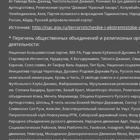
Ат-Тавхида Валь-Джихад, Чистопольский Джамаат, Рохнамо ба суи давлати и
Артподготовка, Религиозная группа “Джамаат “Красный пахарь”, Колумбайн
Челебиджихана, Азов, Партия исламского возрождения Таджикистана, Народ
России, Айдар, Русский добровольческий корпус
Источник:
http://nac.gov.ru/terroristicheskie-i-ekstremistskie-
* Перечень общественных объединений и религиозных орг
деятельности:
Национал-большевистская партия, ВЕК РА, Рада земли Кубанской Духовно
Староверов-Инглингов, Нурджулар, К Богодержавию, Таблиги Джамаат, Сви
Карачая, Союз славян, Ат-Такфир Валь-Хиджра, Пит Буль, Национал-социал
Инициатива города Череповца, Духовно-Родовая Держава Русь, Русское н
нелегальной иммиграции, Кровь и Честь, О свободе совести и о религиоз
Футбольного Клуба Динамо, Файзрахманисты, Мусульманская религиозная о
им. Степана Бандеры, Братство, Белый Крест, Misanthropic division, Рели
объединение Атака, Мечеть Мирмамеда, Община Коренного Русского народа
Артподготовка, Штольц, В честь иконы Божией Матери Державная, Сектор 1
Славянских Сил Руси, Алля-Аят, Благотворительный пансионат Ак Умут, Русск
Патриотический клуб-Новокузнецк/РПК, Сибирский державный союз, Фонд б
Народное объединение русского движения, Народное движение Адат, Народ
Социалистических Районов, Meta Platforms Inc, Facebook, Instagram, Wha
движение, Невоград, Молодежное Демократическое Движение Весна, Верхов
депутатов Красноярского края, Этническое национальное объединение, ЛГ