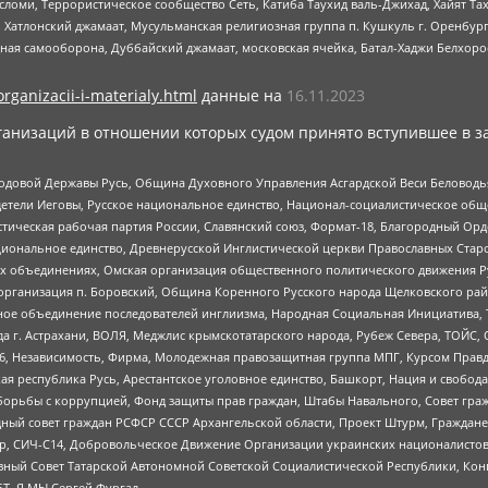
сломи, Террористическое сообщество Сеть, Катиба Таухид валь-Джихад, Хайят Тах
, Хатлонский джамаат, Мусульманская религиозная группа п. Кушкуль г. Оренбу
ная самооборона, Дуббайский джамаат, московская ячейка, Батал-Хаджи Белхор
organizacii-i-materialy.html
данные на
16.11.2023
анизаций в отношении которых судом принято вступившее в з
 Родовой Державы Русь, Община Духовного Управления Асгардской Веси Беловод
детели Иеговы, Русское национальное единство, Национал-социалистическое об
истическая рабочая партия России, Славянский союз, Формат-18, Благородный Ор
ациональное единство, Древнерусской Инглистической церкви Православных Ста
ных объединениях, Омская организация общественного политического движения Р
рганизация п. Боровский, Община Коренного Русского народа Щелковского район
гиозное объединение последователей инглиизма, Народная Социальная Инициатива,
 г. Астрахани, ВОЛЯ, Меджлис крымскотатарского народа, Рубеж Севера, ТОЙС, 
6, Независимость, Фирма, Молодежная правозащитная группа МПГ, Курсом Правд
ая республика Русь, Арестантское уголовное единство, Башкорт, Нация и свобода,
орьбы с коррупцией, Фонд защиты прав граждан, Штабы Навального, Совет гражд
ный совет граждан РСФСР СССР Архангельской области, Проект Штурм, Граждане 
tsApp, СИЧ-С14, Добровольческое Движение Организации украинских националисто
ный Совет Татарской Автономной Советской Социалистической Республики, Кон
БТ, Я.МЫ Сергей Фургал