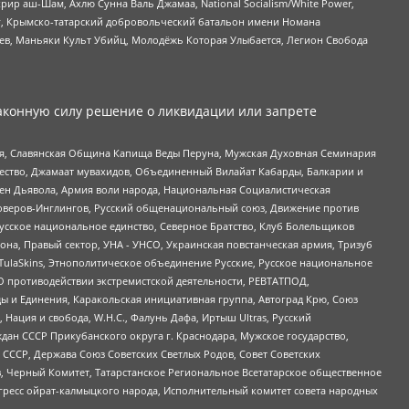
рир аш-Шам, Ахлю Сунна Валь Джамаа, National Socialism/White Power,
рг, Крымско-татарский добровольческий батальон имени Номана
оев, Маньяки Культ Убийц, Молодёжь Которая Улыбается, Легион Свобода
аконную силу решение о ликвидации или запрете
ья, Славянская Община Капища Веды Перуна, Мужская Духовная Семинария
щество, Джамаат мувахидов, Объединенный Вилайат Кабарды, Балкарии и
ден Дьявола, Армия воли народа, Национальная Социалистическая
роверов-Инглингов, Русский общенациональный союз, Движение против
усское национальное единство, Северное Братство, Клуб Болельщиков
а, Правый сектор, УНА - УНСО, Украинская повстанческая армия, Тризуб
 TulaSkins, Этнополитическое объединение Русские, Русское национальное
О противодействии экстремистской деятельности, РЕВТАТПОД,
ы и Единения, Каракольская инициативная группа, Автоград Крю, Союз
 Нация и свобода, W.H.С., Фалунь Дафа, Иртыш Ultras, Русский
ан СССР Прикубанского округа г. Краснодара, Мужское государство,
СССР, Держава Союз Советских Светлых Родов, Совет Советских
в, Черный Комитет, Татарстанское Региональное Всетатарское общественное
гресс ойрат-калмыцкого народа, Исполнительный комитет совета народных