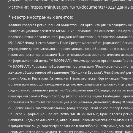
Источник:
https://minjust.gov.ru/ru/documents/7822/
данные
* Реестр иностранных агентов:
Калининградская региональная общественная организация "Экозащита!-Женсовет", Фонд содействия защите прав и свобод граждан "Общественный вердикт", Фонд "Институт Развития Свободы Информации", Частное учреждение "Информационное агентство МЕМО. РУ", Региональная общественная организация "Общественная комиссия по сохранению наследия академика Сахарова", Фонд поддержки свободы прессы, Санкт-Петербургская общественная правозащитная организация "Гражданский контроль", Межрегиональная общественная организация "Информационно-просветительский центр "Мемориал", Региональный Фонд "Центр Защиты Прав Средств Массовой Информации", с 05.12.2023 Фонд "Центр Защиты Прав Средств массовой информации", Региональная общественная благотворительная организация помощи беженцам и мигрантам "Гражданское содействие", Негосударственное образовательное учреждение дополнительного профессионального образования (повышение квалификации) специалистов "АКАДЕМИЯ ПО ПРАВАМ ЧЕЛОВЕКА", Свердловская региональная общественная организация "Сутяжник", Автономная некоммерческая организация "Центр независимых социологических исследований", Союз общественных объединений "Российский исследовательский центр по правам человека", Региональное общественное учреждение научно-информационный центр "МЕМОРИАЛ", Некоммерческая организация "Фонд защиты гласности", Автономная некоммерческая организация "Институт прав человека", Городская общественная организация "Екатеринбургское общество "МЕМОРИАЛ", Городская общественная организация "Рязанское историко-просветительское и правозащитное общество "Мемориал" (Рязанский Мемориал), Челябинский региональный орган общественной самодеятельности – женское общественное объединение "Женщины Евразии", Челябинский региональный орган общественной самодеятельности "Уральская правозащитная группа", Фонд содействия защите здоровья и социальной справедливости имени Андрея Рылькова, Автономная Некоммерческая Организация "Аналитический Центр Юрия Левады", Автономная некоммерческая организация социальной поддержки населения "Проект Апрель", Региональная общественная организация помощи женщинам и детям, находящимся в кризисной ситуации "Информационно-методический центр "Анна", Фонд содействия развитию массовых коммуникаций и правовому просвещению "Так-так-Так", Фонд содействия устойчивому развитию "Серебряная тайга", Свердловский региональный общественный фонд социальных проектов "Новое время", "Idel.Реалии", Кавказ.Реалии, Крым.Реалии, Телеканал Настоящее Время, Татаро-башкирская служба Радио Свобода (Azatliq Radiosi), Радио Свободная Европа/Радио Свобода (PCE/PC), "Сибирь.Реалии", "Фактограф", Благотворительный фонд помощи осужденным и их семьям, Автономная некоммерческая организация "Институт глобализации и социальных движений", Фонд "В защиту прав заключенных", Частное учреждение "Центр поддержки и содействия развитию средств массовой информации", Пензенский региональный общественный благотворительный фонд "Гражданский союз", "Север.Реалии", Некоммерческая организация Фонд "Правовая инициатива", Общество с ограниченной ответственностью "Радио Свободная Европа/Радио Свобода", Чешское информационное агентство "MEDIUM-ORIENT", Красноярская региональная общественная организация "Мы против СПИДа", Камалягин Денис Николаевич, Маркелов Сергей Евгеньевич, Пономарев Лев Александрович, Савицкая Людмила Алексеевна, Автоно