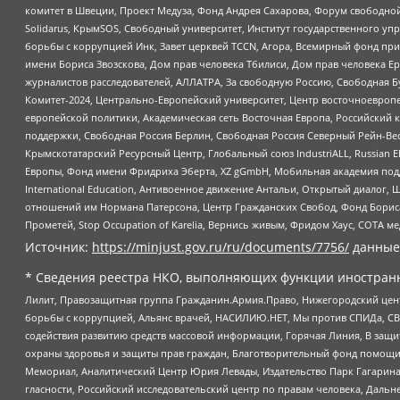
комитет в Швеции, Проект Медуза, Фонд Андрея Сахарова, Форум свободной 
Solidarus, КрымSOS, Свободный университет, Институт государственного у
борьбы с коррупцией Инк, Завет церквей TCCN, Агора, Всемирный фонд при
имени Бориса Звозскова, Дом прав человека Тбилиси, Дом прав человека Ер
журналистов расследователей, АЛЛАТРА, За свободную Россию, Свободная Б
Комитет-2024, Центрально-Европейский университет, Центр восточноевроп
европейской политики, Академическая сеть Восточная Европа, Российский к
поддержки, Свободная Россия Берлин, Свободная Россия Северный Рейн-Вест
Крымскотатарский Ресурсный Центр, Глобальный союз IndustriALL, Russian E
Европы, Фонд имени Фридриха Эберта, XZ gGmbH, Мобильная академия поддержк
International Education, Антивоенное движение Антальи, Открытый диало
отношений им Нормана Патерсона, Центр Гражданских Свобод, Фонд Бориса
Прометей, Stop Occupation of Karelia, Вернись живым, Фридом Хаус, СОТА 
Источник:
https://minjust.gov.ru/ru/documents/7756/
данные
* Сведения реестра НКО, выполняющих функции иностранн
Лилит, Правозащитная группа Гражданин.Армия.Право, Нижегородский цент
борьбы с коррупцией, Альянс врачей, НАСИЛИЮ.НЕТ, Мы против СПИДа, СВЕ
содействия развитию средств массовой информации, Горячая Линия, В защ
охраны здоровья и защиты прав граждан, Благотворительный фонд помощи ос
Мемориал, Аналитический Центр Юрия Левады, Издательство Парк Гагарина
гласности, Российский исследовательский центр по правам человека, Даль