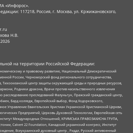
ИА «Инфорос».
едакции: 117218, Россия, г. Москва, ул. Кржижановского,
r.ru
хова Н.В.
2026
льной на территории Российской Федерации:
кономическому и правовому развитию, Национальный Демократический
менной России, Черноморский фонд регионального сотрудничества,
, Тихоокеанский центр защиты окружающей среды и природных ресурсов,
 Хармони, Родники дракона, Врачи против насильственного извлечения
по расследованию преследований Фалуньгун, Пражский гражданский центр,
бмен, Бард колледж, Европейский выбор, Фонд Ходорковского,
ное Управление Евангельских Христиан Украинской Христианской Церкви,
огических Предприятий, Церковь Духовной Технологии, Европейская сеть
ий Институт Международных Отношений, КРИМСЬКА ПРАВОЗАХИСНА ГРУПА,
стонии, Calvert 22 Foundation, Канадский украинский конгресс, Институт
ждение, Всеукраинский духовный центр , Риддл, Русский антивоенный