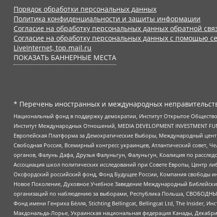
Порядок обработки персональных данных
Политика конфиденциальности и защиты информации
Согласие на обработку персональных данных обратной свя
Согласие на обработку персональных данных с помощью се
LiveInternet, top.mail.ru
ПОКАЗАТЬ БАННЕРНЫЕ МЕСТА
* Перечень иностранных и международных неправительств
Национальный фонд в поддержку демократии, Институт Открытое Общество
Институт Международных Отношений, MEDIA DEVELOPMENT INVESTMENT FUND,
Европейская Платформа за Демократические Выборы, Международный цент
Свободная Россия, Всемирный конгресс украинцев, Атлантический совет, Ч
органов, Фалунь Дафа, Друзья Фалуньгун, Фалуньгун, Коалиция по рассле
Ассоциация школ политических исследований при Совете Европы, Центр ли
Оксфордский российский фонд, Фонд Будущее России, Компания свободы ин
Новое Поколение, Духовное Учебное Заведение Международный Библейский
организаций по наблюдению за выборами, Республика Польша, СВОБОДНЫЙ
Фонд имени Генриха Бёлля, Stichting Bellingcat, Bellingcat Ltd, The Inside
Макдональда-Лорье, Украинская национальная федерация Канады, Декабрис