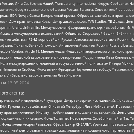
России, Лига Свободных Наций, Transparеncy International, Форум Свободных Н
правления, Форум гражданского общества Россия, Беллона, Союз жителей острово
роды, BDR Novaja Gazeta-Europe, Алтай проект, Образовательный дом прав челов
еван, Дом прав человека Крым, Центр дикого лосося, TVR Studios, ТВ Дождь, Це
урятия, Uralic, UnKremlin, Международная федерация транспортных рабочих, Ист
ейских и международных исследований, Общество Сторожевой башни, Библии и тр
омитет действия, РЭНД корпорейшн, Русская Америка за демократию в России, Н
фалия, Фонд глобальной помощи, Антивоенный комитет России, Russie-Libertes, L
lection Monitor, Article 19, Мнение медиа, Федерация анархического черного кр
и гендерной демократии и миротворчества, Форум имени Льва Копелева, American C
г, Школа международных отношений и государственной политики им Питера Мунка
 Немцова за Свободу, Фонд имени Фридриха Науманна за свободу, Феминистско
медиа, Либерально-демократическая Лига Украины
 на
13.05.2024
ого агента:
р немецкой и европейской культуры, Центр гендерных исследований, Фонд защи
ЧА, Гуманитарное действие, Открытый Петербург, Лига Избирателей, Правовая 
иту прав заключенных, Институт глобализации и социальных движений, Центр 
ужденным и их семьям, Фонд Тольятти, Новое время, Серебряная тайга, Так-Так-
, Фонд имени Андрея Рылькова, Сфера, Центр СИБАЛЬТ, Уральская правозащитна
невосточный центр развития гражданских инициатив и социального партнерства, 