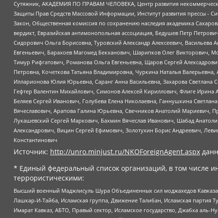
Сутяжник, АКАДЕМИЯ ПО ПРАВАМ ЧЕЛОВЕКА, Центр развития некоммерческих
Защиты Прав Средств Массовой Информации, Институт развития прессы - Си
Закон, Общественная комиссия по сохранению наследия академика Сахаров
вердикт, Евразийская антимонопольная ассоциация, Бедушев Петр Петрови
Сидорович Ольга Борисовна, Туровский Александр Алексеевич, Васильева А
Евгеньевич, Барахоев Магомед Бекханович, Шарипков Олег Викторович, М
Тимур Рифгатович, Романова Ольга Евгеньевна, Щаров Сергей Алексадрови
Петровна, Кочеткова Татьяна Владимировна, Чуркина Наталья Валерьевна, 
Илларионова Юлия Юрьевна, Саранг Анна Васильевна, Захарова Светлана 
Гефтер Валентин Михайлович, Симонов Алексей Кириллович, Флиге Ирина 
Беляев Сергей Иванович, Голубева Елена Николаевна, Ганнушкина Светлана
Вячеславович, Арапова Галина Юрьевна, Свечников Анатолий Мариевич, П
Лукашевский Сергей Маркович, Бахмин Вячеслав Иванович, Шабад Анатоли
Александрович, Вицин Сергей Ефимович, Золотухин Борис Андреевич, Леви
Константинович
Источник:
http://unro.minjust.ru/NKOForeignAgent.aspx
данн
* Единый федеральный список организаций, в том числе и
террористическими:
Высший военный Маджлисуль Шура Объединенных сил моджахедов Кавказа, Ко
Лашкар-И-Тайба, Исламская группа, Движение Талибан, Исламская партия Т
Имарат Кавказ, АБТО, Правый сектор, Исламское государство, Джабха аль-