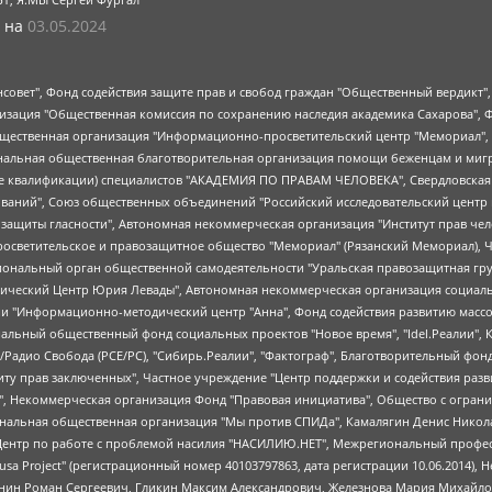
 на
03.05.2024
мная некоммерческая организация "Центр по работе с проблемой насилия "НАСИЛИЮ.НЕТ", Межрегиональный профессиональный союз работников здравоохранения "Альянс врачей", Юридическое лицо, зарегистрированное в Латвийской Республике, SIA "Medusa Project" (регистрационный номер 40103797863, дата регистрации 10.06.2014), Некоммерческая организация "Фонд по борьбе с коррупцией", Автономная некоммерческая организация "Институт права и публичной политики", Баданин Роман Сергеевич, Гликин Максим Александрович, Железнова Мария Михайловна, Лукьянова Юлия Сергеевна, Маетная Елизавета Витальевна, Маняхин Петр Борисович, Чуракова Ольга Владимировна, Ярош Юлия Петровна, Юридическое лицо "The Insider SIA", зарегистрированное в Риге, Латвийская Республика (дата регистрации 26.06.2015), являющееся администратором доменного имени интернет-издания "The Insider SIA", https://theins.ru, Постернак Алексей Евгеньевич, Рубин Михаил Аркадьевич, Анин Роман Александрович, Юридическое лицо Istories fonds, зарегистрированное в Латвийской Республике (регистрационный номер 50008295751, дата регистрации 24.02.2020), Великовский Дмитрий Александрович, Долинина Ирина Николаевна, Мароховская Алеся Алексеевна, Шлейнов Роман Юрьевич, Шмагун Олеся Валентиновна, Общество с ограниченной ответственностью "Альтаир 2021", Общество с ограниченной ответственностью "Вега 2021", Общество с ограниченной ответственностью "Главный редактор 2021", Общество с ограниченной ответственностью "Ромашки монолит", Важенков Артем Валерьевич, Ивановская областная общественная организация "Центр гендерных исследований", Гурман Юрий Альбертович, Медиапроект "ОВД-Инфо", Егоров Владимир Владимирович, Жилинский Владимир Александрович, Общество с ограниченной ответственностью "ЗП", Иванова София Юрьевна, Карезина Инна Павловна, Кильтау Екатерина Викторовна, Петров Алексей Викторович, Пискунов Сергей Евгеньевич, Смирнов Сергей Сергеевич, Тихонов Михаил Сергеевич, Общество с ограниченной ответственностью "ЖУРНАЛИСТ-ИНОСТРАННЫЙ АГЕНТ", Арапова Галина Юрьевна, Вольтская Татьяна Анатольевна, Американская компания "Mason G.E.S. Anonymous Foundation" (США), являющаяся владельцем интернет-издания https://mnews.world/, Компания "Stichting Bellingcat", зарегистрированная в Нидерландах (дата регистрации 11.07.2018), Захаров Андрей Вячеславович, Клепиковская Екатерина Дмитриевна, Общество с ограниченной ответственностью "МЕМО", Перл Роман Александрович, Симонов Евгений Алексеевич, Соловьева Елена Анатольевна, Сотников Даниил Владимирович, Сурначева Елизавета Дмитриевна, Автономная некоммерческая организация по защите прав человека и информированию населения "Якутия – Наше Мнение", Общество с ограниченной ответственностью "Москоу диджитал медиа", с 26.01.2023 Общество с ограниченной ответственностью "Чайка Белые сады", Ветошкина Валерия Валерьевна, Заговора Максим Александрович, Межрегиональное общественное движение "Российская ЛГБТ - сеть", Оленичев Максим Владимирович, Павлов Иван Юрьевич, Скворцова Елена Сергеевна, Общество с ограниченной ответственностью "Как бы инагент", Кочетков Игорь Викторович, Общество с ограниченной ответственностью "Честные выборы", Еланчик Олег Александрович, Общество с ограниченной ответственностью "Нобелевский призыв", Гималова Регина Эмилевна, Григорьев Андрей Валерьевич, Григорьева Алина Александровна, Ассоциация по содействию защите прав призывников, альтернативнослужащих и военнослужащих "Правозащитная группа "Гражданин.Армия.Право", Хисамова Регина Фаритовна, Автономная некоммерческая организация по реализации социально-правовых программ "Лилит", Дальн