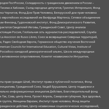
ародов ПостРоссии, Солидарность с гражданским движением в России –
в Тисима и Хабомаи, Съезд народных депутатов, Гринпис Интернешнл, Фонд
ека Чернигов, Фонд Дом Прав Человека, Белорусский дом прав человека
нтр европейских исследований им Вилфрида Мартенса, Сетевое объединение
Чам Финланд, Гудзоновский институт, Фонд Демократического Развития,
актатов Свидетелей Иеговы, Гражданский Совет, Центр анализа
астоящая Россия, Глобальная сеть журналистов-расследователей, Служба
a Asocicion de Rusos Libres, Союз за возвращение Северных территорий,
еста, Радио Свободная Европа, Германское общество изучения Восточной
ouncils for International Education, Cultural Vistas, Institute of
, Российско-канадский демократический альянс, Школа международных
е антивоенное сопротивление, Комитет независимости Ингушетии,
ты прав граждан Штаб, Институт права и публичной политики, Фонд
инициатива, Гражданский Союз, Хасдей Ерушалаим, Центр поддержки и
социально-информационных инициатив Действие, Благотворительный фонд
Так, Сова, центр Анна, Проект Апрель, Самарская губерния, Эра здоровья,
я группа, Женщины Евразии, Институт прав человека, Фонд защиты
Гражданское действие, Центр независимых социологических исследований,