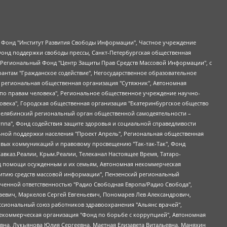
евосточное общественное движение "Маяк", Санкт-Петербургская ЛГБТ-инициативная группа "Выход", Инициативная группа ЛГБТ+ "Реверс", Алексеев Андрей Викторович, Бекбулатова Таисия Львовна, Беляев Иван Михайлович, Владыкина Елена Сергеевна, Гельман Марат Александрович, Никульшина Вероника Юрьевна, Толоконникова Надежда Андреевна, Шендерович Виктор Анатольевич, Общество с ограниченной ответственностью "Данное сообщение", Общество с ограниченной ответственностью Издательский дом "Новая глава", Айнбиндер Александра Александровна, Московский комьюнити-центр для ЛГБТ+инициатив, Благотворительный фонд развития филантропии, Deutsche Welle (Германия, Kurt-Schumacher-Strasse 3, 53113 Bonn), Борзунова Мария Михайловна, Воробьев Виктор Викторович, Голубева Анна Львовна, Константинова Алла Михайловна, Малкова Ирина Владимировна, Мурадов Мурад Абдулгалимович, Осетинская Елизавета Николаевна, Понасенков Евгений Николаевич, Ганапольский Матвей Юрьевич, Киселев Евгений Алексеевич, Борухович Ирина Григорьевна, Дремин Иван Тимофеевич, Дубровский Дмитрий Викторович, Красноярская региональная общественная организация поддержки и развития альтернативных образовательных технологий и межкультурных коммуникаций "ИНТЕРРА", Маяковская Екатерина Алексеевна, Фейгин Марк Захарович, Филимонов Андрей Викторович, Дзугкоева Регина Николаевна, Доброхотов Роман Александрович, Дудь Юрий Александрович, Елкин Сергей Владимирович, Кругликов Кирилл Игоревич, Сабунаева Мария Леонидовна, Семенов Алексей Владимирович, Шаинян Карен Багратович, Шульман Екатерина Михайловна, Асафьев Артур Валерьевич, Вахштайн Виктор Семенович, Венедиктов Алексей Алексеевич, Лушникова Екатерина Евгеньевна, Волков Леонид Михайлович, Невзоров Александр Глебович, Пархоменко Сергей Борисович, Сироткин Ярослав Николаевич, Кара-Мурза Владимир Владимирович, Баранова Наталья Владимировна, Гозман Леонид Яковлевич, Кагарлицкий Борис Юльевич, Климарев Михаил Валерьевич, Милов Владимир Станиславович, Автономная некоммерческая организация Краснодарский центр современного искусства "Типография", Моргенштерн Алишер Тагирович, Соболь Любовь Эдуардовна, Общество с ограниченной ответственностью "ЛИЗА НОРМ", Каспаров Гарри Кимович, Ходорковский Михаил Борисович, Общество с ограниченной ответственностью "Апрельские тезисы", Данилович Ирина Брониславовна, Кашин Олег Владимирович, Петров Николай Владимирович, Пивоваров Алексей Владимирович, Соколов Михаил Владимирович, Цветкова Юлия Владимировна, Чичваркин Евгений Александрович, Комитет против пыток/Команда против пыток, Общество с ограниченной ответственностью "Первый научный", Общество с ограниченной ответственностью "Вертолет и ко", Белоцерковская Вероника Борисовна, Кац Максим Евгеньевич, Лазарева Татьяна Юрьевна, Шаведдинов Руслан Табризович, Яшин Илья Валерьевич, Общество с ограниченной ответственностью "Иноагент ААВ", Алешковский Дмитрий Петрович, Альбац Евгения Марковна, Быков Дмитрий Львович, Галямина Юлия Евгеньевна, Лойко Сергей Леонидович, Мартынов Кирилл Константинович, Медведев Сергей Александрович, Крашенинников Федор Геннадиевич, Гордеева Катерина Вл