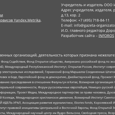
Учредитель и издатель ООО 
Адрес учредителя, издателя, р
зи
д.13, кор. 2
рвисов Yandex.Metrika,
Телефон: +7 (495) 718-84-11
E-mail: info@gazeta-organizato
И.О. главного редактора Доро
Разработчик сайта –
INFOROS
енных организаций, деятельность которых признана нежелате
 Фонд Содействия, Фонд Открытое общество, Американо-российский фонд по э
 Международный Республиканский Институт, Открытая Россия, Институт совре
р электоральных исследований, Германский фонд Маршалла Соединенных Штатов
еловек в беде, Европейский фонд за демократию, Джеймстаунский фонд, Прожект
дованию преследования в отношении Фалуньгун в Китае, Всемирная организация 
беральной современности, Форум русскоязычных европейцев, Немецко-русский о
формации, Проект Медиа, Международное партнерство за права человека, Духов
 Колледж, Международное христианское движение, Всемирный Институт Саентол
 ИДЕЛЬ-УРАЛ, Ассоциация развития журналистики, IStories fonds, Королевск
r, Институт правовой инициативы Центральной и Восточной Европы, Фонд Открытой Э
ты, Международный научный центр им Вудро Вильсона, Свободная пресса, Возро