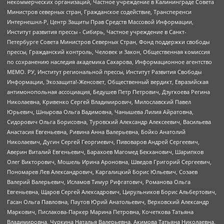
некоммерческих организаций, Частное учреждение в Калининграде Совета
Министров северных стран, Гражданское содействие, Трансперенси
Интернешнл-Р, Центр Защиты Прав Средств Массовой Информации,
Институт развития прессы - Сибирь, Частное учреждение в Санкт-
Петербурге Совета Министров Северных Стран, Фонд поддержки свободы
прессы, Гражданский контроль, Человек и Закон, Общественная комиссия
по сохранению наследия академика Сахарова, Информационное агентство
МЕМО. РУ, Институт региональной прессы, Институт Развития Свободы
Информации, Экозащита!-Женсовет, Общественный вердикт, Евразийская
антимонопольная ассоциация, Бедушев Петр Петрович, Дзугкоева Регина
Николаевна, Кривенко Сергей Владимирович, Милославский Павел
Юрьевич, Шнырова Ольга Вадимовна, Чанышева Лилия Айратовна,
Сидорович Ольга Борисовна, Туровский Александр Алексеевич, Васильева
Анастасия Евгеньевна, Ривина Анна Валерьевна, Бойко Анатолий
Николаевич, Дугин Сергей Георгиевич, Пивоваров Андрей Сергеевич,
Аверин Виталий Евгеньевич, Барахоев Магомед Бекханович, Шарипков
Олег Викторович, Мошель Ирина Ароновна, Шведов Григорий Сергеевич,
Пономарев Лев Александрович, Каргалицкий Борис Юльевич, Созаев
Валерий Валерьевич, Исламов Тимур Рифгатович, Романова Ольга
Евгеньевна, Щаров Сергей Алексадрович, Цирульников Борис Альбертович,
Гасан Ольга Павловна, Паутов Юрий Анатольевич, Верховский Александр
Маркович, Пислакова-Паркер Марина Петровна, Кочеткова Татьяна
Владимировна, Чуркина Наталья Валерьевна, Акимова Татьяна Николаевна,