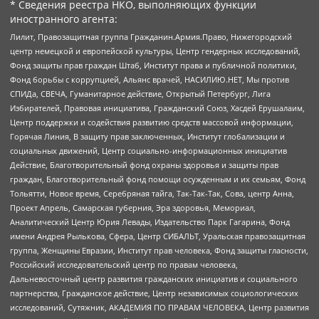
* Сведения реестра НКО, выполняющих функции
иностранного агента:
Лилит, Правозащитная группа Гражданин.Армия.Право, Нижегородский
центр немецкой и европейской культуры, Центр гендерных исследований,
Фонд защиты прав граждан Штаб, Институт права и публичной политики,
Фонд борьбы с коррупцией, Альянс врачей, НАСИЛИЮ.НЕТ, Мы против
СПИДа, СВЕЧА, Гуманитарное действие, Открытый Петербург, Лига
Избирателей, Правовая инициатива, Гражданский Союз, Хасдей Ерушалаим,
Центр поддержки и содействия развитию средств массовой информации,
Горячая Линия, В защиту прав заключенных, Институт глобализации и
социальных движений, Центр социально-информационных инициатив
Действие, Благотворительный фонд охраны здоровья и защиты прав
граждан, Благотворительный фонд помощи осужденным и их семьям, Фонд
Тольятти, Новое время, Серебряная тайга, Так-Так-Так, Сова, центр Анна,
Проект Апрель, Самарская губерния, Эра здоровья, Мемориал,
Аналитический Центр Юрия Левады, Издательство Парк Гагарина, Фонд
имени Андрея Рылькова, Сфера, Центр СИБАЛЬТ, Уральская правозащитная
группа, Женщины Евразии, Институт прав человека, Фонд защиты гласности,
Российский исследовательский центр по правам человека,
Дальневосточный центр развития гражданских инициатив и социального
партнерства, Гражданское действие, Центр независимых социологических
исследований, Сутяжник, АКАДЕМИЯ ПО ПРАВАМ ЧЕЛОВЕКА, Центр развития