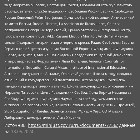
за демократию в России, Настоящая Россия, Глобальная сеть журналистов-
расследователей, Служба поддержки, Свободная Россия Берлин, Свободная
Россия Северный Рейн-Вестфалия, Фонд глобальной помощи, Антивоенный
комитет России, Russie-Libertes, La Asocicion de Rusos Libres, Союз за
возвращение Северных территорий, Крымскотатарский Ресурсный Центр,
Глобальный союз IndustriALL, Russian Election Monitor, Article 19, Мнение
медиа, Федерация анархического черного креста, Радио Свободная Европа,
Германское общество изучения Восточной Европы, Фонд имени Фридриха
Эберта, XZ gGmbH, Мобильная академия поддержки гендерной демократии
и миротворчества, Форум имени Льва Копелева, American Councils for
International Education, Cultural Vistas, Institute of International Education,
Антивоенное движение Антальи, Открытый диалог, Школа международных
отношений и государственной политики им Питера Мунка, Российско-
канадский демократический альянс, Школа международных отношений им
Нормана Патерсона, Центр Гражданских Свобод, Фонд Бориса Немцова за
Свободу, Фонд имени Фридриха Науманна за свободу, Феминистское
антивоенное сопротивление, Комитет независимости Ингушетии, Прометей,
Stop Occupation of Karelia, Вернись живым, Фридом Хаус, СОТА медиа,
Либерально-демократическая Лига Украины
Источник:
https://minjust.gov.ru/ru/documents/7756/
данные
на
13.05.2024