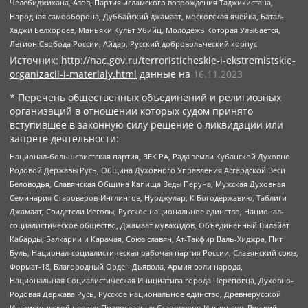
Челебиджихана, Азов, Партия исламского возрождения Таджикистана,
Народная самооборона, Дуббайский джамаат, московская ячейка, Батал-
Хаджи Белхороев, Маньяки Культ Убийц, Молодёжь Которая Улыбается,
Легион Свобода России, Айдар, Русский добровольческий корпус
Источник:
http://nac.gov.ru/terroristicheskie-i-ekstremistskie-
organizacii-i-materialy.html
данные на
16.11.2023
* Перечень общественных объединений и религиозных
организаций в отношении которых судом принято
вступившее в законную силу решение о ликвидации или
запрете деятельности:
Национал-большевистская партия, ВЕК РА, Рада земли Кубанской Духовно
Родовой Державы Русь, Община Духовного Управления Асгардской Веси
Беловодья, Славянская Община Капища Веды Перуна, Мужская Духовная
Семинария Староверов-Инглингов, Нурджулар, К Богодержавию, Таблиги
Джамаат, Свидетели Иеговы, Русское национальное единство, Национал-
социалистическое общество, Джамаат мувахидов, Объединенный Вилайат
Кабарды, Балкарии и Карачая, Союз славян, Ат-Такфир Валь-Хиджра, Пит
Буль, Национал-социалистическая рабочая партия России, Славянский союз,
Формат-18, Благородный Орден Дьявола, Армия воли народа,
Национальная Социалистическая Инициатива города Череповца, Духовно-
Родовая Держава Русь, Русское национальное единство, Древнерусской
Инглистической церкви Православных Староверов-Инглингов, Русский