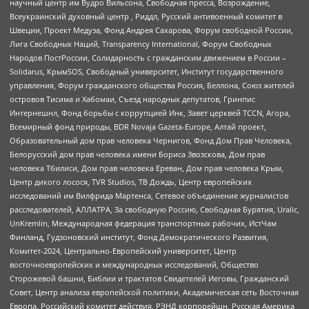
научный центр им Вудро Вильсона, Свободная пресса, Возрождение,
Всеукраинский духовный центр , Риддл, Русский антивоенный комитет в
Швеции, Проект Медуза, Фонд Андрея Сахарова, Форум свободной России,
Лига Свободных Наций, Transparеncy International, Форум Свободных
Народов ПостРоссии, Солидарность с гражданским движением в России –
Solidarus, КрымSOS, Свободный университет, Институт государственного
управления, Форум гражданского общества Россия, Беллона, Союз жителей
островов Тисима и Хабомаи, Съезд народных депутатов, Гринпис
Интернешнл, Фонд борьбы с коррупцией Инк, Завет церквей TCCN, Агора,
Всемирный фонд природы, BDR Novaja Gazeta-Europe, Алтай проект,
Образовательный дом прав человека Чернигов, Фонд Дом Прав Человека,
Белорусский дом прав человека имени Бориса Звозскова, Дом прав
человека Тбилиси, Дом прав человека Ереван, Дом прав человека Крым,
Центр дикого лосося, TVR Studios, ТВ Дождь, Центр европейских
исследований им Вилфрида Мартенса, Сетевое объединение журналистов
расследователей, АЛЛАТРА, За свободную Россию, Свободная Бурятия, Uralic,
UnKremlin, Международная федерация транспортных рабочих, ИстЧам
Финланд, Гудзоновский институт, Фонд Демократического Развития,
Комитет-2024, Центрально-Европейский университет, Центр
восточноевропейских и международных исследований, Общество
Сторожевой башни, Библии и трактатов Свидетелей Иеговы, Гражданский
Совет, Центр анализа европейской политики, Академическая сеть Восточная
Европа, Российский комитет действия, РЭНД корпорейшн, Русская Америка