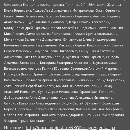
Золотарева Екатерина Александровна, Рачинский Ян Збигневич, Жемкова
Елена Борисовна, Гудков Лев Дмитриевич, Илларионова Юлия Юрьевна,
Саранг Анна Васильевна, Захарова Светлана Сергеевна, Аверин Владимир
Анатольевич, Щур Татьяна Михайловна, Щур Николай Алексеевич,
Блинушов Андрей Юрьевич, Мосин Алексей Геннадьевич, Гефтер Валентин
Михайлович, Симонов Алексей Кириллович, Флиге Ирина Анатольевна,
Мельникова Валентина Дмитриевна, Вититинова Елена Владимировна,
Баженова Светлана Куприяновна, Максимов Сергей Владимирович, Беляев
Сергей Иванович, Голубева Елена Николаевна, Ганнушкина Светлана
Алексеевна, Закс Елена Владимировна, Буртина Елена Юрьевна, Гендель
Людмила Залмановна, Кокорина Екатерина Алексеевна, Шуманов Илья
Вячеславович, Арапова Галина Юрьевна, Свечников Анатолий Мариевич,
Прохоров Вадим Юрьевич, Шахова Елена Владимировна, Подузов Сергей
Васильевич, Протасова Ирина Вячеславовна, Литинский Леонид Борисович,
Лукашевский Сергей Маркович, Бахмин Вячеслав Иванович, Шабад
Анатолий Ефимович, Сухих Дарья Николаевна, Орлов Олег Петрович,
Добровольская Анна Дмитриевна, Королева Александра Евгеньевна,
Смирнов Владимир Александрович, Вицин Сергей Ефимович, Золотухин
Борис Андреевич, Левинсон Лев Семенович, Локшина Татьяна Иосифовна,
Орлов Олег Петрович, Полякова Мара Федоровна, Резник Генри Маркович,
Захаров Герман Константинович
Источник:
http://unro.minjust.ru/NKOForeignAgent.aspx