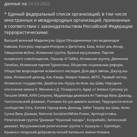
данные на
24.03.2022
* Единый федеральный список организаций, в том числе
иностранных и международных организаций, признанных
в соответствии с законодательством Российской Федерации
террористическими:
Высший военный Маджлисуль Шура Объединенных сил моджахедов
Кавказа, Конгресс народов Ичкерии и Дагестана, База, Асбат аль-Ансар,
Священная война, Исламская группа, Братья-мусульмане, Партия
исламского освобождения, Лашкар-И-Тайба, Исламская группа, Движение
Талибан, Исламская партия Туркестана, Общество социальных реформ,
Общество возрождения исламского наследия, Дом двух святых, Джунд аш-
Шам, Исламский джихад, Аль-Каида, Имарат Кавказ, АБТО, Правый сектор,
Исламское государство, Джабха аль-Нусра ли-Ахль аш-Шам, Народное
ополчение имени К. Минина и Д. Пожарского, Аджр от Аллаха Субхану уа
Тагьаля SHAM, АУМ Синрике, Муджахеды джамаата Ат-Тавхида Валь-Джихад,
Чистопольский Джамаат, Рохнамо ба суи давлати исломи, Террористическое
сообщество Сеть, Катиба Таухид валь-Джихад, Хайят Тахрир аш-Шам, Ахлю
Сунна Валь Джамаа, National Socialism/White Power, Артподготовка,
Религиозная группа “Джамаат “Красный пахарь”, Колумбайн, Хатлонский
джамаат, Мусульманская религиозная группа п. Кушкуль г. Оренбург,
Крымско-татарский добровольческий батальон имени Номана