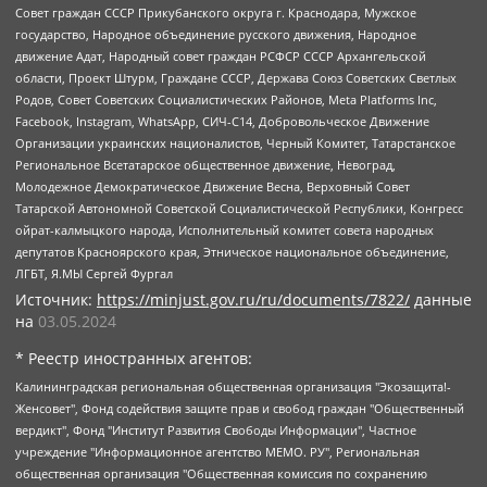
Совет граждан СССР Прикубанского округа г. Краснодара, Мужское
государство, Народное объединение русского движения, Народное
движение Адат, Народный совет граждан РСФСР СССР Архангельской
области, Проект Штурм, Граждане СССР, Держава Союз Советских Светлых
Родов, Совет Советских Социалистических Районов, Meta Platforms Inc,
Facebook, Instagram, WhatsApp, СИЧ-С14, Добровольческое Движение
Организации украинских националистов, Черный Комитет, Татарстанское
Региональное Всетатарское общественное движение, Невоград,
Молодежное Демократическое Движение Весна, Верховный Совет
Татарской Автономной Советской Социалистической Республики, Конгресс
ойрат-калмыцкого народа, Исполнительный комитет совета народных
депутатов Красноярского края, Этническое национальное объединение,
ЛГБТ, Я.МЫ Сергей Фургал
Источник:
https://minjust.gov.ru/ru/documents/7822/
данные
на
03.05.2024
* Реестр иностранных агентов:
Калининградская региональная общественная организация "Экозащита!-Женсовет", Фонд содействия защите прав и свобод граждан "Общественный вердикт", Фонд "Институт Развития Свободы Информации", Частное учреждение "Информационное агентство МЕМО. РУ", Региональная общественная организация "Общественная комиссия по сохранению наследия академика Сахарова", Фонд поддержки свободы прессы, Санкт-Петербургская общественная правозащитная организация "Гражданский контроль", Межрегиональная общественная организация "Информационно-просветительский центр "Мемориал", Региональный Фонд "Центр Защиты Прав Средств Массовой Информации", с 05.12.2023 Фонд "Центр Защиты Прав Средств массовой информации", Региональная общественная благотворительная организация помощи беженцам и мигрантам "Гражданское содействие", Негосударственное образовательное учреждение дополнительного профессионального образования (повышение квалификации) специалистов "АКАДЕМИЯ ПО ПРАВАМ ЧЕЛОВЕКА", Свердловская региональная общественная организация "Сутяжник", Автономная некоммерческая организация "Центр независимых социологических исследований", Союз общественных объединений "Российский исследовательский центр по правам человека", Региональное общественное учреждение научно-информационный центр "МЕМОРИАЛ", Некоммерческая организация "Фонд защиты гласности", Автономная некоммерческая организация "Институт прав человека", Городская общественная организация "Екатеринбургское общество "МЕМОРИАЛ", Городская общественная организация "Рязанское историко-просветительское и правозащитное общество "Мемориал" (Рязанский Мемориал), Челябинский региональный орган общественной самодеятельности – женское общественное объединение "Женщины Евразии", Челябинский региональный орган общественной самодеятельности "Уральская правозащитная группа", Фонд содействия защите здоровья и социальной справедливости имени Андрея Рылькова, Автономная Некоммерческая Организация "Аналитический Центр Юрия Левады", Автономная некоммерческая организация социальной поддержки населения "Проект Апрель", Региональная общественная организация помощи женщинам и детям, находящимся в кризисной ситуации "Информационно-методический центр "Анна", Фонд содействия развитию массовых коммуникаций и правовому просвещению "Так-так-Так", Фонд содействия устойчивому развитию "Серебряная тайга", Свердловский региональный общественный фонд социальных проектов "Новое время", "Idel.Реалии", Кавказ.Реалии, Крым.Реалии, Телеканал Настоящее Время, Татаро-башкирская служба Радио Свобода (Azatliq Radiosi), Радио Свободная Европа/Радио Свобода (PCE/PC), "Сибирь.Реалии", "Фактограф", Благотворительный фонд помощи осужденным и их семьям, Автономная некоммерческая организация "Институт глобализации и социальных движений", Фонд "В защиту прав заключенных", Частное учреждение "Центр поддержки и содействия развитию средств массовой информации", Пензенский региональный общественный благотворительный фонд "Гражданский союз", "Север.Реалии", Некоммерческая организация Фонд "Правовая инициатива", Общество с ограниченной ответственностью "Радио Свободная Европа/Радио Свобода", Чешское информационное агентство "MEDIUM-ORIENT", Красноярская региональная общественная организация "Мы против СПИДа", Камалягин Денис Николаевич, Маркелов Сергей Евгеньевич, Пономарев Лев Александрович, Савицкая Людмила Алексеевна, Автономная некоммерческая организация "Центр по работе с проблемой насилия "НАСИЛИЮ.НЕТ", Межрегиональный профессиональный союз работников здравоохранения "Альянс врачей", Юридическое лицо, зарегистрированное в Латвийской Республике, SIA "Medusa Project" (регистрационный номер 40103797863, дата регистрации 10.06.2014), Некоммерческая организация "Фонд по борьбе с коррупцией", Автономная некоммерческая организация "Институт права и публичной политики", Баданин Роман Сергеевич, Гликин Максим Александрович, Железнова Мария Михайловна, Лукьянова Юлия Сергеевна, Маетная Елизавета Витальевна, Маняхин Петр Борисович, Чуракова Ольга Владимировна, Ярош Юлия Петровна, Юридическое лицо "The Insider SIA", зарегистрированное в Риге, Латвийская Республика (дата регистрации 26.06.2015), являющееся администратором доменного имени интернет-издания "The Insider SIA", https://theins.ru, Постернак Алексей Евгеньевич, Рубин Михаил Аркадьевич, Анин Роман Александрович, Юридическое лицо Istories fonds, зарегистрированное в Латвийской Республике (регистрационный номер 50008295751, дата регистрации 24.02.2020), Великовский Дмитрий Александрович, Долинина Ирина Николаевна, Мароховская Алеся Алексеевна, Шлейнов Роман Юрьевич, Шмагун Олеся Валентиновна, Общество с ограниченной ответственностью "Альтаир 2021", Общество с ограниченной ответственностью "Вега 2021", Общество с ограниченной ответственностью "Главный редактор 2021", Общество с ограниченной ответственностью "Ромашки монолит", Важенков Артем Валерьевич, Ивановская областная общественная организация "Центр гендерных исследований", Гурман Юрий Альбертович, Медиапроект "ОВД-Инфо", Егоров Владимир Владимирович, Жилинский Владимир Александрович, Общество с ограниченной ответственностью "ЗП", Иванова София Юрьевна, Карезина Инна Павловна, Кильтау Екатерина Викторовна, Петров Алексей Викторович, Пискунов Сергей Евгеньевич, Смирнов Сергей Сергеевич, Тихонов Михаил Сергеевич, Общество с ограниченной ответственностью "ЖУРНАЛИСТ-ИНОСТРАННЫЙ АГЕНТ", Арапова Галина Юрьевна, Вольтская Татьяна Анатольевна, Американская компания "Mason G.E.S. Anonymous Foundation" (США), являющаяся владельцем интернет-издания https://mnews.world/, Компания "Stichting Bellingcat", зарегистрированная в Нидерландах (дата регистрации 11.07.2018), Захаров Андрей Вячеславович, Клепиковская Екатерина Дмитриевна, Общество с ограниченной ответственностью "МЕМО", Перл Роман Александрович, Симонов Евгений Алексеевич, Соловьева Елена Анатольевна, Сотников Даниил Владимирович, Сурначева Елизавета Дмитриевна, Автономная некоммерческая организация по защите прав человека и информированию населения "Якутия – Наше Мнение", Общество с ограниченной ответственностью "Москоу диджитал медиа", с 26.01.2023 Общество с ограниченной ответственностью "Чайка Белые сады", Ветошкина Валерия Валерьевна, Заговора Максим Александрович, Межрегиональное общественное движение "Российская ЛГБТ - сеть", Оленичев Максим Владимирович, Павлов Иван Юрьевич, Скворцова Елена Сергеевна, Общество с ограниченной ответственностью "Как бы инагент", Кочетков Игорь Викторович, Общество с ограниченной ответственностью "Честные выборы", Еланчик Олег Александрович, Общество с ограниченной ответственностью "Нобелевский призыв", Гималова Регина Эмилевна, Григорьев Андрей Валерьевич, Григорьева Алина Александровна, Ассоциация по содействию защите прав призывников, альтернативнослужащих и военнослужащих "Правозащитная группа "Гражданин.Армия.Право", Хисамова Регина Фаритовна, Автономная некоммерческая организация по реализации социально-правовых программ "Лилит", Дальневосточное общественное движение "Маяк", Санкт-Петербургская ЛГБТ-инициативная группа "Выход", Инициативная группа ЛГБТ+ "Реверс", Алексеев Андрей Викторович, Бекбулатова Таисия Львовна, Беляев Иван Михайлович, Владыкина Елена Сергеевна, Гельман Марат Александрович, Никульшина Вероника Юрьевна, Толоконникова Надежда Андреевна, Шендерович Виктор Анатольевич, Общество с ограниченной ответственностью "Данное сообщение", Общество с ограниченной ответственностью Издательский дом "Новая глава", Айнбиндер Александра Александровна, Московский комьюнити-центр для ЛГБТ+инициатив, Благотворительный фонд развития филантропии, Deutsche Welle (Германия, Kurt-Schumacher-Strasse 3, 53113 Bonn), Борзунова Мария Михайловна, Воробьев Виктор Викторович, Голубева Анна Львовна, Константинова Алла Михайловна, Малкова Ирина Владимировна, Мурадов Мурад Абдулгалимович, Осетинская Елизавета Николаевна, Понасенков Евгений Николаевич, Ганапольский Матвей Юрьевич, Киселев Евгений Алексеевич, Борухович Ирина Григорьевна, Дремин Иван Тимофеевич, Дубровский Дмитрий Викторович, Красноярская региональная общественная организация поддержки и развития альтернативных образовательных технологий и межкультурных коммуникаций "ИНТЕРРА", Маяковская Екатерина Алексеевна, Фейгин Марк Захарович, Филимонов Андрей Викторович, Дзугкоева Регина Николаевна, Доброхотов Роман Александрович, Дудь Юрий Александрович, Елкин Сергей Владимирович, Кругликов Кирилл Игоревич, Сабунаева Мария Леонидовна, Семенов Алексей Владимирович, Шаинян Карен Багратович, Шульман Екатерина Михайловна, Асафьев Артур Валерьевич, Вахштайн Виктор Семенович, Венедиктов Алексей Алексеевич, Лушникова Екатерина Евгеньевна, Волков Леонид Михайлович, Невзоров Александр Глебович, Пархоменко Сергей Борисович, Сироткин Ярослав Николаевич, Кара-Мурза Владимир Владимирович, Баранова Наталья Владимировна, Гозман Леонид Яковлевич, Кагарлицкий Борис Юльевич, Климарев Михаил Валерьевич, Милов Владимир Станиславович, Автономная некоммерческая организация Краснодарский центр современного искусства "Типография", Моргенштерн Алишер Тагирович, Соболь Любовь Эдуардовна, Общество с ограниченной ответственностью "ЛИЗА НОРМ", Каспаров Гарри Кимович, Ходорковский Михаил Борисович, Общество с ограниченной ответственностью "Апрельские тезисы", Данилович Ирина Брониславовна, Кашин Олег Владимирович, Петров Николай Владимирович, Пивоваров Алексей Владимирович, Соколов Михаил Владимирович, Цветкова Юлия Владимировна, Чичваркин Евгений Александрович, Комитет против пыток/Команда против пыток, Общество с ограниченной ответственностью "Первый научный", Общество с ограниченной ответственностью "Вертолет и ко", Белоцерковская Вероника Борисовна, Кац Максим Евгеньевич, Лазарева Татьяна Юрьевна, Шаведдинов Руслан Табризович, Яшин Илья Валерьевич, Общество с ограниченной ответственностью "Иноагент ААВ", Алешковский Дмитрий Петрович, Альбац Евгения Марковна, Быков Дмитрий Львович, Галямина Юлия Евгеньевна, Лойко Сергей Леонидович, Мартынов Кирилл Константинович, Медведев Сергей Александрович, Крашенинников Федор Геннадиевич, Гордеева Катерина Вл