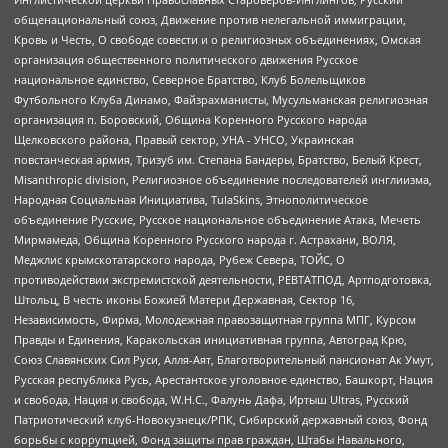
общенациональный союз, Движение против нелегальной иммиграции,
Кровь и Честь, О свободе совести и о религиозных объединениях, Омская
организация общественного политического движения Русское
национальное единство, Северное Братство, Клуб Болельщиков
Футбольного Клуба Динамо, Файзрахманисты, Мусульманская религиозная
организация п. Боровский, Община Коренного Русского народа
Щелковского района, Правый сектор, УНА - УНСО, Украинская
повстанческая армия, Тризуб им. Степана Бандеры, Братство, Белый Крест,
Misanthropic division, Религиозное объединение последователей инглиизма,
Народная Социальная Инициатива, TulaSkins, Этнополитическое
объединение Русские, Русское национальное объединение Атака, Мечеть
Мирмамеда, Община Коренного Русского народа г. Астрахани, ВОЛЯ,
Меджлис крымскотатарского народа, Рубеж Севера, ТОЙС, О
противодействии экстремистской деятельности, РЕВТАТПОД, Артподготовка,
Штольц, В честь иконы Божией Матери Державная, Сектор 16,
Независимость, Фирма, Молодежная правозащитная группа МПГ, Курсом
Правды и Единения, Каракольская инициативная группа, Автоград Крю,
Союз Славянских Сил Руси, Алля-Аят, Благотворительный пансионат Ак Умут,
Русская республика Русь, Арестантское уголовное единство, Башкорт, Нация
и свобода, Нация и свобода, W.H.С., Фалунь Дафа, Иртыш Ultras, Русский
Патриотический клуб-Новокузнецк/РПК, Сибирский державный союз, Фонд
борьбы с коррупцией, Фонд защиты прав граждан, Штабы Навального,