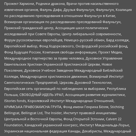
Прожект Хармони, Родники дракона, Врачи против насильственного
извлечения органов, Фалунь Дафа, Друзья Фалуньгун, Фалуньгун, Коалиция
по расследованию преследования в отношении Фалуньгун в Китае,
Всемирная организация по расследованию преследований Фалуньгун,
Пражский гражданский центр, Ассоциация школ политических
исследований при Совете Европы, Центр либеральной современности,
Форум русскоязычных европейцев, Немецко-русский обмен, Бард колледж,
Европейский выбор, Фонд Ходорковского, Оксфордский российский фонд,
Фонд Будущее России, Компания свободы информации, Проект Медиа,
Международное партнерство за права человека, Духовное Управление
Евангельских Христиан Украинской Христианской Церкви, Новое
Поколение, Духовное Учебное Заведение Международный Библейский
Колледж, Международное христианское движение, Всемирный Институт
Саентологических Предприятий, Церковь Духовной Технологии,
Европейская сеть организаций по наблюдению за выборами, Республика
Польша, СВОБОДНЫЙ ИДЕЛЬ-УРАЛ, Ассоциация развития журналистики,
IStories fonds, Королевский Институт Международных Отношений,
КРИМСЬКА ПРАВОЗАХИСНА ГРУПА, Фонд имени Генриха Бёлля, Stichting
Bellingcat, Bellingcat Ltd, The Insider, Институт правовой инициативы
Центральной и Восточной Европы, Фонд Открытой Эстонии, Calvert 22
Foundation, Канадский украинский конгресс, Институт Макдональда-Лорье,
Украинская национальная федерация Канады, Декабристы, Международный