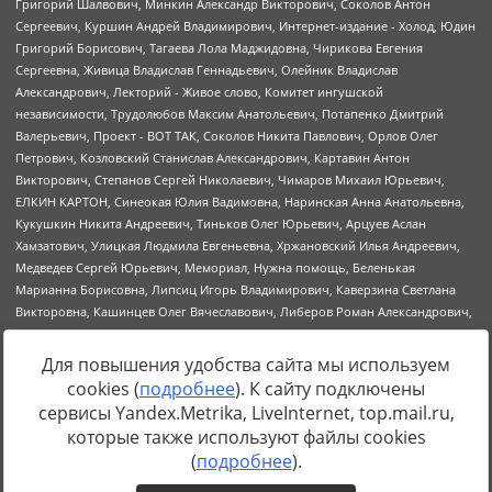
Для повышения удобства сайта мы используем
cookies (
подробнее
). К сайту подключены
Источник:
https://minjust.gov.ru/uploaded/files/reestr-
сервисы Yandex.Metrika, LiveInternet, top.mail.ru,
inostrannyih-agentov-22-03-2024.pdf
данные на
22.03.2024
которые также используют файлы cookies
(
подробнее
).