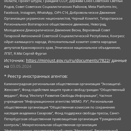
области, Проект Штурм, Граждане СССР, Держава Союз Советских Светлых
Родов, Совет Советских Социалистических Районов, Meta Platforms Inc,
Facebook, Instagram, WhatsApp, СИЧ-С14, Добровольческое Движение
Организации украинских националистов, Черный Комитет, Татарстанское
Региональное Всетатарское общественное движение, Невоград,
Молодежное Демократическое Движение Весна, Верховный Совет
Татарской Автономной Советской Социалистической Республики, Конгресс
ойрат-калмыцкого народа, Исполнительный комитет совета народных
депутатов Красноярского края, Этническое национальное объединение,
ЛГБТ, Я.МЫ Сергей Фургал
Источник:
https://minjust.gov.ru/ru/documents/7822/
данные
на
03.05.2024
* Реестр иностранных агентов:
Калининградская региональная общественная организация "Экозащита!-Женсовет", Фонд содействия защите прав и свобод граждан "Общественный вердикт", Фонд "Институт Развития Свободы Информации", Частное учреждение "Информационное агентство МЕМО. РУ", Региональная общественная организация "Общественная комиссия по сохранению наследия академика Сахарова", Фонд поддержки свободы прессы, Санкт-Петербургская общественная правозащитная организация "Гражданский контроль", Межрегиональная общественная организация "Информационно-просветительский центр "Мемориал", Региональный Фонд "Центр Защиты Прав Средств Массовой Информации", с 05.12.2023 Фонд "Центр Защиты Прав Средств массовой информации", Региональная общественная благотворительная организация помощи беженцам и мигрантам "Гражданское содействие", Негосударственное образовательное учреждение дополнительного профессионального образования (повышение квалификации) специалистов "АКАДЕМИЯ ПО ПРАВАМ ЧЕЛОВЕКА", Свердловская региональная общественная организация "Сутяжник", Автономная некоммерческая организация "Центр независимых социологических исследований", Союз общественных объединений "Российский исследовательский центр по правам человека", Региональное общественное учреждение научно-информационный центр "МЕМОРИАЛ", Некоммерческая организация "Фонд защиты гласности", Автономная некоммерческая организация "Институт прав человека", Городская общественная организация "Екатеринбургское общество "МЕМОРИАЛ", Городская общественная организация "Рязанское историко-просветительское и правозащитное общество "Мемориал" (Рязанский Мемориал), Челябинский региональный орган общественной самодеятельности – женское общественное объединение "Женщины Евразии", Челябинский региональный орган общественной самодеятельности "Уральская правозащитная группа", Фонд содействия защите здоровья и социальной справедливости имени Андрея Рылькова, Автономная Некоммерческая Организация "Аналитический Центр Юрия Левады", Автономная некоммерческая организация социальной поддержки населения "Проект Апрель", Региональная общественная организация помощи женщинам и детям, находящимся в кризисной ситуации "Информационно-методический центр "Анна", Фонд содействия развитию массовых коммуникаций и правовому просвещению "Так-так-Так", Фонд содействия устойчивому развитию "Серебряная тайга", Свердловский региональный общественный фонд социальных проектов "Новое время", "Idel.Реалии", Кавказ.Реалии, Крым.Реалии, Телеканал Настоящее Время, Татаро-башкирская служба Радио Свобода (Azatliq Radiosi), Радио Свободная Европа/Радио Свобода (PCE/PC), "Сибирь.Реалии", "Фактограф", Благотворительный фонд помощи осужденным и их семьям, Автономная некоммерческая организация "Институт глобализации и социальных движений", Фонд "В защиту прав заключенных", Частное учреждение "Центр поддержки и содействия развитию средств массовой информации", Пензенский региональный общественный благотворительный фонд "Гражданский союз", "Север.Реалии", Некоммерческая организация Фонд "Правовая инициатива", Общество с ограниченной ответственностью "Радио Свободная Европа/Радио Свобода", Чешское информационное агентство "MEDIUM-ORIENT", Красноярская региональная общественная организация "Мы против СПИДа", Камалягин Денис Николаевич, Маркелов Сергей Евгеньевич, Пономарев Лев Александрович, Савицкая Людмила Алексеевна, Автономная некоммерческая организация "Центр по работе с проблемой насилия "НАСИЛИЮ.НЕТ", Межрегиональный профессиональный союз работников здравоохранения "Альянс врачей", Юридическое лицо, зарегистрированное в Латвийской Республике, SIA "Medusa Project" (регистрационный номер 40103797863, дата регистрации 10.06.2014), Некоммерческая организация "Фонд по борьбе с коррупцией", Автономная некоммерческая организация "Институт права и публичной политики", Баданин Роман Сергеевич, Гликин Максим Александрович, Железнова Мария Михайловна, Лукьянова Юлия Сергеевна, Маетная Елизавета Витальевна, Маняхин Петр Борисович, Чуракова Ольга Владимировна, Ярош Юлия Петровна, Юридическое лицо "The Insider SIA", зарегистрированное в Риге, Латвийская Республика (дата регистрации 26.06.2015), являющееся администратором доменного имени интернет-издания "The Insider SIA", https://theins.ru, Постернак Алексей Евгеньевич, Рубин Михаил Аркадьевич, Анин Роман Александрович, Юридическое лицо Istories fonds, зарегистрированное в Латвийской Республике (регистрационный номер 50008295751, дата регистрации 24.02.2020), Великовский Дмитрий Александрович, Долинина Ирина Николаевна, Мароховская Алеся Алексеевна, Шлейнов Роман Юрьевич, Шмагун Олеся Валентиновна, Общество с ограниченной ответственностью "Альтаир 2021", Общество с ограниченной ответственностью "Вега 2021", Общество с ограниченной ответственностью "Главный редактор 2021", Общество с ограниченной ответственностью "Ромашки монолит", Важенков Артем Валерьевич, Ивановская областная общественная организация "Центр гендерных исследований", Гурман Юрий Альбертович, Медиапроект "ОВД-Инфо", Егоров Владимир Владимирович, Жилинский Владимир Александрович, Общество с ограниченной ответственностью "ЗП", Иванова София Юрьевна, Карезина Инна Павловна, Кильтау Екатерина Викторовна, Петров Алексей Викторович, Пискунов Сергей Евгеньевич, Смирнов Сергей Сергеевич, Тихонов Михаил Сергеевич, Общество с ограниченной ответственностью "ЖУРНАЛИСТ-ИНОСТРАННЫЙ АГЕНТ", Арапова Галина Юрьевна, Вольтская Татьяна Анатольевна, Американская компания "Mason G.E.S. Anonymous Foundation" (США), являющаяся владельцем интернет-издания https://mnews.world/, Компания "Stichting Bellingcat", зарегистрированная в Нидерландах (дата регистрации 11.07.2018), Захаров Андрей Вячеславович, Клепиковская Екатерина Дмитриевна, Общество с ограниченной ответственностью "МЕМО", Перл Роман Александрович, Симонов Евгений Алексеевич, Соловьева Елена Анатольевна, Сотников Даниил Владимирович, Сурначева Елизавета Дмитриевна, Автономная некоммерческая организация по защите прав человека и информированию населения "Якутия – Наше Мнение", Общество с ограниченной ответственностью "Москоу диджитал медиа", с 26.01.2023 Общество с ограниченной ответственностью "Чайка Белые сады", Ветошкина Валерия Валерьевна, Заговора Максим Александрович, Межрегиональное общественное движение "Российская ЛГБТ - сеть", Оленичев Максим Владимирович, Павлов Иван Юрьевич, Скворцова Елена Сергеевна, Общество с ограниченной ответственностью "Как бы инагент", Кочетков Игорь Викторович, Общество с ограниченной ответственностью "Честные выборы", Еланчик Олег Александрович, Общество с ограниченной ответственностью "Нобелевский призыв", Гималова Регина Эмилевна, Григорьев Андрей Валерьевич, Григорьева Алина Александровна, Ассоциация по содействию защите прав призывников, альтернативнослужащих и военнослужащих "Правозащитная группа "Гражданин.Армия.Право", Хисамова Регина Фаритовна, Автономная некоммерческая организация по реализации социально-правовых программ "Лилит", Дальневосточное общественное движение "Маяк", Санкт-Петербургская ЛГБТ-инициативная группа "Выход", Инициативная группа ЛГБТ+ "Реверс", Алексеев Андрей Викторович, Бекбулатова Таисия Львовна, Беляев Иван Михайлович, Владыкина Елена Сергеевна, Гельман Марат Александрович, Никульшина Вероника Юрьевна, Толоконникова Надежда Андреевна, Шендерович Виктор Анатольевич, Общество с ограниченной ответственностью "Данное сообщение", Общество с ограниченной ответственностью Издательский дом "Новая глава", Айнбиндер Александра Александровна, Московский комьюнити-центр для ЛГБТ+инициатив, Благотворительный фонд развития филантропии, Deutsche Welle (Германия, Kurt-Schumacher-Strasse 3, 53113 Bonn), Борзунова Мария Михайловна, Воробьев Виктор Викторович, Голубева Анна Львовна, Константинова Алла Михайловна, Малкова Ирина Владимировна, Мурадов Мурад Абдулгалимович, Осетинская Елизавета Николаевна, Понасенков Евгений Николаевич, Ганапольский Матвей Юрьевич, Киселев Евгений Алексеевич, Борухович Ирина Григорьевна, Дремин Иван Тимофеевич, Дубровский Дмитрий Викторович, Красноярская региональная общественная организация поддержки и развития альтернативных образовательных технологий и межкультурных коммуникаций "ИНТЕРРА", Маяковская Екатерина Алексеевна, Фейгин Марк Захарович, Филимонов Андрей Викторович, Дзугкоева Регина Николаевна, Доброхотов Роман Александрович, Дудь Юрий Александрович, Елкин Сергей Владимирович, Кругликов Кирилл Игоревич, Сабунаева Мария Леонидовна, Семенов Алексей Владимирович, Шаинян Карен Багратович, Шульман Екатерина Михайловна, Асафьев Артур Валерьевич, Вахштайн Виктор Семенович, Венедиктов Алексей Алексеевич, Лушникова Екатерина Евгеньевна, Волков Леонид Михайлович, Невзоров Александр Глебович, Пархоменко Сергей Борисович, Сироткин Ярослав Николаевич, Кара-Мурза Владимир Владимирович, Баранова Наталья Владимировна, Гозман Леонид Яковлевич, Кагарлицкий Борис Юльевич, Климарев Михаил Валерьевич, Милов Владимир Станиславович, Автономная некоммерческая организация Краснодарский центр современного искусства "Типография", Моргенштерн Алишер Тагирович, Соболь Любовь Эдуардовна, Общество с ограниченной ответственностью "ЛИЗА НОРМ", Каспаров Гарри Кимович, Ходорковский Михаил Борисович, Общество с ограниченной ответственностью "Апрельские тезисы", Данилович Ирина Брониславовна, Кашин Олег Владимирович, Петров Николай Владимирович, Пивоваров Алексей Владимирович, Соколов Михаил Владимирович, Цветкова Юлия Владимировна, Чичваркин Евгений Александрович, Комитет против пыток/Команда против пыток, Общество с ограниченной ответственностью "Первый научный", Общество с ограниченной ответственностью "Вертолет и ко", Белоцерковская Вероника Борисовна, Кац Максим Евгеньевич, Лазарева Татьяна Юрьевна, Шаведдинов Руслан Табризович, Яшин Илья Валерьевич, Общество с ограниченной ответственностью "Иноагент ААВ", Алешковский Дмитрий Петрович, Альбац Евгения Марковна, Быков Дмитрий Львович, Галямина Юлия Евгеньевна, Лойко Сергей Леонидович, Мартынов Кирилл Константинович, Медведев Сергей Александрович, Крашенинников Федор Геннадиевич, Гордеева Катерина Вл