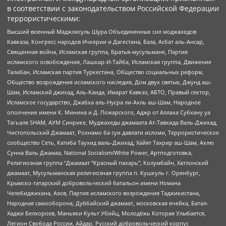
в соответствии с законодательством Российской Федерации
террористическими:
Высший военный Маджлисуль Шура Объединенных сил моджахедов
Кавказа, Конгресс народов Ичкерии и Дагестана, База, Асбат аль-Ансар,
Священная война, Исламская группа, Братья-мусульмане, Партия
исламского освобождения, Лашкар-И-Тайба, Исламская группа, Движение
Талибан, Исламская партия Туркестана, Общество социальных реформ,
Общество возрождения исламского наследия, Дом двух святых, Джунд аш-
Шам, Исламский джихад, Аль-Каида, Имарат Кавказ, АБТО, Правый сектор,
Исламское государство, Джабха аль-Нусра ли-Ахль аш-Шам, Народное
ополчение имени К. Минина и Д. Пожарского, Аджр от Аллаха Субхану уа
Тагьаля SHAM, АУМ Синрике, Муджахеды джамаата Ат-Тавхида Валь-Джихад,
Чистопольский Джамаат, Рохнамо ба суи давлати исломи, Террористическое
сообщество Сеть, Катиба Таухид валь-Джихад, Хайят Тахрир аш-Шам, Ахлю
Сунна Валь Джамаа, National Socialism/White Power, Артподготовка,
Религиозная группа “Джамаат “Красный пахарь”, Колумбайн, Хатлонский
джамаат, Мусульманская религиозная группа п. Кушкуль г. Оренбург,
Крымско-татарский добровольческий батальон имени Номана
Челебиджихана, Азов, Партия исламского возрождения Таджикистана,
Народная самооборона, Дуббайский джамаат, московская ячейка, Батал-
Хаджи Белхороев, Маньяки Культ Убийц, Молодёжь Которая Улыбается,
Легион Свобода России, Айдар, Русский добровольческий корпус