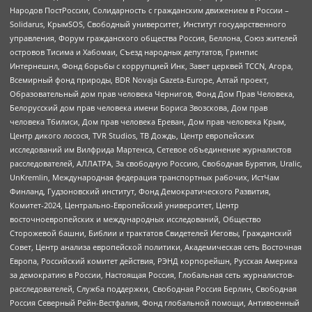
Народов ПостРоссии, Солидарность с гражданским движением в России –
Solidarus, КрымSOS, Свободный университет, Институт государственного
управления, Форум гражданского общества Россия, Беллона, Союз жителей
островов Тисима и Хабомаи, Съезд народных депутатов, Гринпис
Интернешнл, Фонд борьбы с коррупцией Инк, Завет церквей TCCN, Агора,
Всемирный фонд природы, BDR Novaja Gazeta-Europe, Алтай проект,
Образовательный дом прав человека Чернигов, Фонд Дом Прав Человека,
Белорусский дом прав человека имени Бориса Звозскова, Дом прав
человека Тбилиси, Дом прав человека Ереван, Дом прав человека Крым,
Центр дикого лосося, TVR Studios, ТВ Дождь, Центр европейских
исследований им Вилфрида Мартенса, Сетевое объединение журналистов
расследователей, АЛЛАТРА, За свободную Россию, Свободная Бурятия, Uralic,
UnKremlin, Международная федерация транспортных рабочих, ИстЧам
Финланд, Гудзоновский институт, Фонд Демократического Развития,
Комитет-2024, Центрально-Европейский университет, Центр
восточноевропейских и международных исследований, Общество
Сторожевой башни, Библии и трактатов Свидетелей Иеговы, Гражданский
Совет, Центр анализа европейской политики, Академическая сеть Восточная
Европа, Российский комитет действия, РЭНД корпорейшн, Русская Америка
за демократию в России, Настоящая Россия, Глобальная сеть журналистов-
расследователей, Служба поддержки, Свободная Россия Берлин, Свободная
Россия Северный Рейн-Вестфалия, Фонд глобальной помощи, Антивоенный