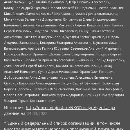
Анатольевич, Щур Татьяна Михайловна, Щур Николай Алексеевич,
Блинушов Андрей Юрьевич, Мосин Алексей Геннадьевич, Гефтер Валентин
Михайлович, Симонов Алексей Кириллович, Флиге Ирина Анатольевна,
Мельникова Валентина Дмитриевна, Вититинова Елена Владимировна,
Баженова Светлана Куприяновна, Максимов Сергей Владимирович, Беляев
Сергей Иванович, Голубева Елена Николаевна, Ганнушкина Светлана
Алексеевна, Закс Елена Владимировна, Буртина Елена Юрьевна, Гендель
Людмила Залмановна, Кокорина Екатерина Алексеевна, Шуманов Илья
Вячеславович, Арапова Галина Юрьевна, Свечников Анатолий Мариевич,
Прохоров Вадим Юрьевич, Шахова Елена Владимировна, Подузов Сергей
Васильевич, Протасова Ирина Вячеславовна, Литинский Леонид Борисович,
Лукашевский Сергей Маркович, Бахмин Вячеслав Иванович, Шабад
Анатолий Ефимович, Сухих Дарья Николаевна, Орлов Олег Петрович,
Добровольская Анна Дмитриевна, Королева Александра Евгеньевна,
Смирнов Владимир Александрович, Вицин Сергей Ефимович, Золотухин
Борис Андреевич, Левинсон Лев Семенович, Локшина Татьяна Иосифовна,
Орлов Олег Петрович, Полякова Мара Федоровна, Резник Генри Маркович,
Захаров Герман Константинович
Источник:
http://unro.minjust.ru/NKOForeignAgent.aspx
данные на
24.03.2022
* Единый федеральный список организаций, в том числе
иностранных и международных организаций, признанных