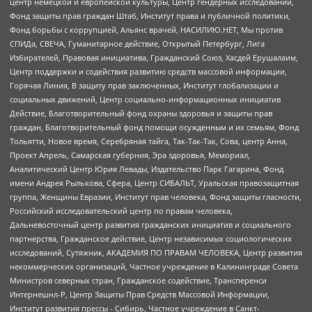
центр немецкой и европейской культуры, Центр гендерных исследований,
Фонд защиты прав граждан Штаб, Институт права и публичной политики,
Фонд борьбы с коррупцией, Альянс врачей, НАСИЛИЮ.НЕТ, Мы против
СПИДа, СВЕЧА, Гуманитарное действие, Открытый Петербург, Лига
Избирателей, Правовая инициатива, Гражданский Союз, Хасдей Ерушалаим,
Центр поддержки и содействия развитию средств массовой информации,
Горячая Линия, В защиту прав заключенных, Институт глобализации и
социальных движений, Центр социально-информационных инициатив
Действие, Благотворительный фонд охраны здоровья и защиты прав
граждан, Благотворительный фонд помощи осужденным и их семьям, Фонд
Тольятти, Новое время, Серебряная тайга, Так-Так-Так, Сова, центр Анна,
Проект Апрель, Самарская губерния, Эра здоровья, Мемориал,
Аналитический Центр Юрия Левады, Издательство Парк Гагарина, Фонд
имени Андрея Рылькова, Сфера, Центр СИБАЛЬТ, Уральская правозащитная
группа, Женщины Евразии, Институт прав человека, Фонд защиты гласности,
Российский исследовательский центр по правам человека,
Дальневосточный центр развития гражданских инициатив и социального
партнерства, Гражданское действие, Центр независимых социологических
исследований, Сутяжник, АКАДЕМИЯ ПО ПРАВАМ ЧЕЛОВЕКА, Центр развития
некоммерческих организаций, Частное учреждение в Калининграде Совета
Министров северных стран, Гражданское содействие, Трансперенси
Интернешнл-Р, Центр Защиты Прав Средств Массовой Информации,
Институт развития прессы - Сибирь, Частное учреждение в Санкт-