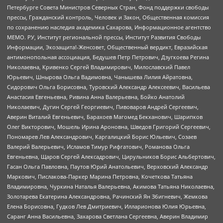
Петербурге Совета Министров Северных Стран, Фонд поддержки свободы
прессы, Гражданский контроль, Человек и Закон, Общественная комиссия
по сохранению наследия академика Сахарова, Информационное агентство
МЕМО. РУ, Институт региональной прессы, Институт Развития Свободы
Информации, Экозащита!-Женсовет, Общественный вердикт, Евразийская
антимонопольная ассоциация, Бедушев Петр Петрович, Дзугкоева Регина
Николаевна, Кривенко Сергей Владимирович, Милославский Павел
Юрьевич, Шнырова Ольга Вадимовна, Чанышева Лилия Айратовна,
Сидорович Ольга Борисовна, Туровский Александр Алексеевич, Васильева
Анастасия Евгеньевна, Ривина Анна Валерьевна, Бойко Анатолий
Николаевич, Дугин Сергей Георгиевич, Пивоваров Андрей Сергеевич,
Аверин Виталий Евгеньевич, Барахоев Магомед Бекханович, Шарипков
Олег Викторович, Мошель Ирина Ароновна, Шведов Григорий Сергеевич,
Пономарев Лев Александрович, Каргалицкий Борис Юльевич, Созаев
Валерий Валерьевич, Исламов Тимур Рифгатович, Романова Ольга
Евгеньевна, Щаров Сергей Алексадрович, Цирульников Борис Альбертович,
Гасан Ольга Павловна, Паутов Юрий Анатольевич, Верховский Александр
Маркович, Пислакова-Паркер Марина Петровна, Кочеткова Татьяна
Владимировна, Чуркина Наталья Валерьевна, Акимова Татьяна Николаевна,
Золотарева Екатерина Александровна, Рачинский Ян Збигневич, Жемкова
Елена Борисовна, Гудков Лев Дмитриевич, Илларионова Юлия Юрьевна,
Саранг Анна Васильевна, Захарова Светлана Сергеевна, Аверин Владимир