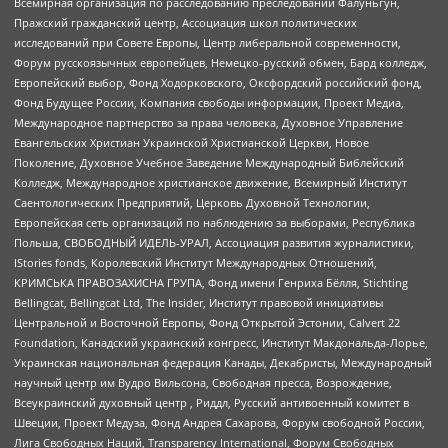
Всемирная организация по расследованию преследований Фалуньгун,
Пражский гражданский центр, Ассоциация школ политических
исследований при Совете Европы, Центр либеральной современности,
Форум русскоязычных европейцев, Немецко-русский обмен, Бард колледж,
Европейский выбор, Фонд Ходорковского, Оксфордский российский фонд,
Фонд Будущее России, Компания свободы информации, Проект Медиа,
Международное партнерство за права человека, Духовное Управление
Евангельских Христиан Украинской Христианской Церкви, Новое
Поколение, Духовное Учебное Заведение Международный Библейский
Колледж, Международное христианское движение, Всемирный Институт
Саентологических Предприятий, Церковь Духовной Технологии,
Европейская сеть организаций по наблюдению за выборами, Республика
Польша, СВОБОДНЫЙ ИДЕЛЬ-УРАЛ, Ассоциация развития журналистики,
IStories fonds, Королевский Институт Международных Отношений,
КРИМСЬКА ПРАВОЗАХИСНА ГРУПА, Фонд имени Генриха Бёлля, Stichting
Bellingcat, Bellingcat Ltd, The Insider, Институт правовой инициативы
Центральной и Восточной Европы, Фонд Открытой Эстонии, Calvert 22
Foundation, Канадский украинский конгресс, Институт Макдональда-Лорье,
Украинская национальная федерация Канады, Декабристы, Международный
научный центр им Вудро Вильсона, Свободная пресса, Возрождение,
Всеукраинский духовный центр , Риддл, Русский антивоенный комитет в
Швеции, Проект Медуза, Фонд Андрея Сахарова, Форум свободной России,
Лига Свободных Наций, Transparеncy International, Форум Свободных