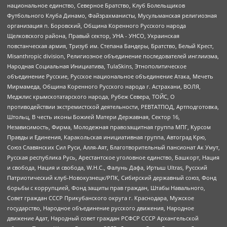
национальное единство, Северное Братство, Клуб Болельщиков
Футбольного Клуба Динамо, Файзрахманисты, Мусульманская религиозная
организация п. Боровский, Община Коренного Русского народа
Щелковского района, Правый сектор, УНА - УНСО, Украинская
повстанческая армия, Тризуб им. Степана Бандеры, Братство, Белый Крест,
Misanthropic division, Религиозное объединение последователей инглиизма,
Народная Социальная Инициатива, TulaSkins, Этнополитическое
объединение Русские, Русское национальное объединение Атака, Мечеть
Мирмамеда, Община Коренного Русского народа г. Астрахани, ВОЛЯ,
Меджлис крымскотатарского народа, Рубеж Севера, ТОЙС, О
противодействии экстремистской деятельности, РЕВТАТПОД, Артподготовка,
Штольц, В честь иконы Божией Матери Державная, Сектор 16,
Независимость, Фирма, Молодежная правозащитная группа МПГ, Курсом
Правды и Единения, Каракольская инициативная группа, Автоград Крю,
Союз Славянских Сил Руси, Алля-Аят, Благотворительный пансионат Ак Умут,
Русская республика Русь, Арестантское уголовное единство, Башкорт, Нация
и свобода, Нация и свобода, W.H.С., Фалунь Дафа, Иртыш Ultras, Русский
Патриотический клуб-Новокузнецк/РПК, Сибирский державный союз, Фонд
борьбы с коррупцией, Фонд защиты прав граждан, Штабы Навального,
Совет граждан СССР Прикубанского округа г. Краснодара, Мужское
государство, Народное объединение русского движения, Народное
движение Адат, Народный совет граждан РСФСР СССР Архангельской