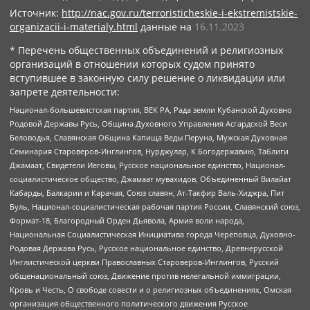
Источник:
http://nac.gov.ru/terroristicheskie-i-ekstremistskie-
organizacii-i-materialy.html
данные на
16.11.2023
* Перечень общественных объединений и религиозных
организаций в отношении которых судом принято
вступившее в законную силу решение о ликвидации или
запрете деятельности:
Национал-большевистская партия, ВЕК РА, Рада земли Кубанской Духовно
Родовой Державы Русь, Община Духовного Управления Асгардской Веси
Беловодья, Славянская Община Капища Веды Перуна, Мужская Духовная
Семинария Староверов-Инглингов, Нурджулар, К Богодержавию, Таблиги
Джамаат, Свидетели Иеговы, Русское национальное единство, Национал-
социалистическое общество, Джамаат мувахидов, Объединенный Вилайат
Кабарды, Балкарии и Карачая, Союз славян, Ат-Такфир Валь-Хиджра, Пит
Буль, Национал-социалистическая рабочая партия России, Славянский союз,
Формат-18, Благородный Орден Дьявола, Армия воли народа,
Национальная Социалистическая Инициатива города Череповца, Духовно-
Родовая Держава Русь, Русское национальное единство, Древнерусской
Инглистической церкви Православных Староверов-Инглингов, Русский
общенациональный союз, Движение против нелегальной иммиграции,
Кровь и Честь, О свободе совести и о религиозных объединениях, Омская
организация общественного политического движения Русское