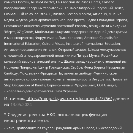
комитет России, Russie-Libertes, La Asocicion de Rusos Libres, Союз за
возвращение Северных территорий, Крымскотатарский Ресурсный Центр,
Глобальный союз IndustriALL, Russian Election Monitor, Article 19, Мнение
медиа, Федерация анархического черного креста, Радио Свободная Европа,
Германское общество изучения Восточной Европы, Фонд имени Фридриха
Эберта, XZ gGmbH, Мобильная академия поддержки гендерной демократии
и миротворчества, Форум имени Льва Копелева, American Councils for
International Education, Cultural Vistas, Institute of International Education,
Антивоенное движение Антальи, Открытый диалог, Школа международных
отношений и государственной политики им Питера Мунка, Российско-
канадский демократический альянс, Школа международных отношений им
Нормана Патерсона, Центр Гражданских Свобод, Фонд Бориса Немцова за
Свободу, Фонд имени Фридриха Науманна за свободу, Феминистское
антивоенное сопротивление, Комитет независимости Ингушетии, Прометей,
Stop Occupation of Karelia, Вернись живым, Фридом Хаус, СОТА медиа,
Либерально-демократическая Лига Украины
Источник:
https://minjust.gov.ru/ru/documents/7756/
данные
на
13.05.2024
* Сведения реестра НКО, выполняющих функции
иностранного агента:
Лилит, Правозащитная группа Гражданин.Армия.Право, Нижегородский