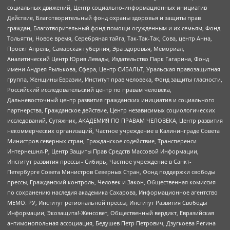
социальных движений, Центр социально-информационных инициатив
Действие, Благотворительный фонд охраны здоровья и защиты прав
граждан, Благотворительный фонд помощи осужденным и их семьям, Фонд
Тольятти, Новое время, Серебряная тайга, Так-Так-Так, Сова, центр Анна,
Проект Апрель, Самарская губерния, Эра здоровья, Мемориал,
Аналитический Центр Юрия Левады, Издательство Парк Гагарина, Фонд
имени Андрея Рылькова, Сфера, Центр СИБАЛЬТ, Уральская правозащитная
группа, Женщины Евразии, Институт прав человека, Фонд защиты гласности,
Российский исследовательский центр по правам человека,
Дальневосточный центр развития гражданских инициатив и социального
партнерства, Гражданское действие, Центр независимых социологических
исследований, Сутяжник, АКАДЕМИЯ ПО ПРАВАМ ЧЕЛОВЕКА, Центр развития
некоммерческих организаций, Частное учреждение в Калининграде Совета
Министров северных стран, Гражданское содействие, Трансперенси
Интернешнл-Р, Центр Защиты Прав Средств Массовой Информации,
Институт развития прессы - Сибирь, Частное учреждение в Санкт-
Петербурге Совета Министров Северных Стран, Фонд поддержки свободы
прессы, Гражданский контроль, Человек и Закон, Общественная комиссия
по сохранению наследия академика Сахарова, Информационное агентство
МЕМО. РУ, Институт региональной прессы, Институт Развития Свободы
Информации, Экозащита!-Женсовет, Общественный вердикт, Евразийская
антимонопольная ассоциация, Бедушев Петр Петрович, Дзугкоева Регина