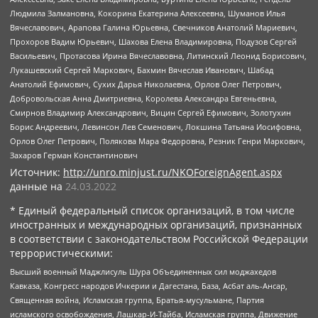
Людмила Залмановна, Кокорина Екатерина Алексеевна, Шуманов Илья
Вячеславович, Арапова Галина Юрьевна, Свечников Анатолий Мариевич,
Прохоров Вадим Юрьевич, Шахова Елена Владимировна, Подузов Сергей
Васильевич, Протасова Ирина Вячеславовна, Литинский Леонид Борисович,
Лукашевский Сергей Маркович, Бахмин Вячеслав Иванович, Шабад
Анатолий Ефимович, Сухих Дарья Николаевна, Орлов Олег Петрович,
Добровольская Анна Дмитриевна, Королева Александра Евгеньевна,
Смирнов Владимир Александрович, Вицин Сергей Ефимович, Золотухин
Борис Андреевич, Левинсон Лев Семенович, Локшина Татьяна Иосифовна,
Орлов Олег Петрович, Полякова Мара Федоровна, Резник Генри Маркович,
Захаров Герман Константинович
Источник:
http://unro.minjust.ru/NKOForeignAgent.aspx
данные на
24.03.2022
* Единый федеральный список организаций, в том числе
иностранных и международных организаций, признанных
в соответствии с законодательством Российской Федерации
террористическими:
Высший военный Маджлисуль Шура Объединенных сил моджахедов
Кавказа, Конгресс народов Ичкерии и Дагестана, База, Асбат аль-Ансар,
Священная война, Исламская группа, Братья-мусульмане, Партия
исламского освобождения, Лашкар-И-Тайба, Исламская группа, Движение