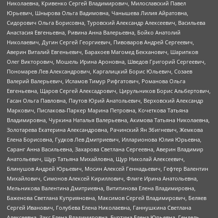
Николаевна, Кривенко Сергей Владимирович, Милославский Павел
Юрьевич, Шнырова Ольга Вадимовна, Чанышева Лилия Айратовна,
Сидорович Ольга Борисовна, Туровский Александр Алексеевич, Васильева
Анастасия Евгеньевна, Ривина Анна Валерьевна, Бойко Анатолий
Николаевич, Дугин Сергей Георгиевич, Пивоваров Андрей Сергеевич,
Аверин Виталий Евгеньевич, Барахоев Магомед Бекханович, Шарипков
Олег Викторович, Мошель Ирина Ароновна, Шведов Григорий Сергеевич,
Пономарев Лев Александрович, Каргалицкий Борис Юльевич, Созаев
Валерий Валерьевич, Исламов Тимур Рифгатович, Романова Ольга
Евгеньевна, Щаров Сергей Алексадрович, Цирульников Борис Альбертович,
Гасан Ольга Павловна, Паутов Юрий Анатольевич, Верховский Александр
Маркович, Пислакова-Паркер Марина Петровна, Кочеткова Татьяна
Владимировна, Чуркина Наталья Валерьевна, Акимова Татьяна Николаевна,
Золотарева Екатерина Александровна, Рачинский Ян Збигневич, Жемкова
Елена Борисовна, Гудков Лев Дмитриевич, Илларионова Юлия Юрьевна,
Саранг Анна Васильевна, Захарова Светлана Сергеевна, Аверин Владимир
Анатольевич, Щур Татьяна Михайловна, Щур Николай Алексеевич,
Блинушов Андрей Юрьевич, Мосин Алексей Геннадьевич, Гефтер Валентин
Михайлович, Симонов Алексей Кириллович, Флиге Ирина Анатольевна,
Мельникова Валентина Дмитриевна, Вититинова Елена Владимировна,
Баженова Светлана Куприяновна, Максимов Сергей Владимирович, Беляев
Сергей Иванович, Голубева Елена Николаевна, Ганнушкина Светлана
Алексеевна, Закс Елена Владимировна, Буртина Елена Юрьевна, Гендель