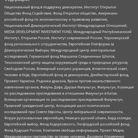
Национальный фонд в поддержку демократии, Институт Открытое
Общество Фонд Содействия, Фонд Открытое общество, Американо-
российский фонд по экономическому и правовому развитию,
Национальный Демократический Институт Международных Отношений,
MEDIA DEVELOPMENT INVESTMENT FUND, Международный Республиканский
Институт, Открытая Россия, Институт современной России, Черноморский
фонд регионального сотрудничества, Европейская Платформа за
Демократические Выборы, Международный центр электоральных
исследований, Германский фонд Маршалла Соединенных Штатов,
Тихоокеанский центр защиты окружающей среды и природных ресурсов,
Свободная Россия, Всемирный конгресс украинцев, Атлантический совет,
Человек в беде, Европейский фонд за демократию, Джеймстаунский фонд,
Прожект Хармони, Родники дракона, Врачи против насильственного
извлечения органов, Фалунь Дафа, Друзья Фалуньгун, Фалуньгун, Коалиция
по расследованию преследования в отношении Фалуньгун в Китае,
Всемирная организация по расследованию преследований Фалуньгун,
Пражский гражданский центр, Ассоциация школ политических
исследований при Совете Европы, Центр либеральной современности,
Форум русскоязычных европейцев, Немецко-русский обмен, Бард колледж,
Европейский выбор, Фонд Ходорковского, Оксфордский российский фонд,
Фонд Будущее России, Компания свободы информации, Проект Медиа,
Международное партнерство за права человека, Духовное Управление