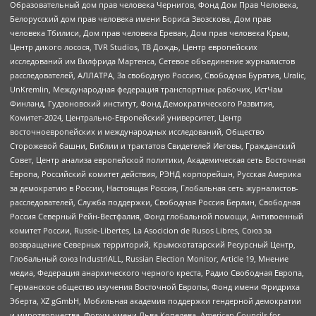
Образовательный дом прав человека Чернигов, Фонд Дом Прав Человека,
Белорусский дом прав человека имени Бориса Звозскова, Дом прав
человека Тбилиси, Дом прав человека Ереван, Дом прав человека Крым,
Центр дикого лосося, TVR Studios, ТВ Дождь, Центр европейских
исследований им Вилфрида Мартенса, Сетевое объединение журналистов
расследователей, АЛЛАТРА, За свободную Россию, Свободная Бурятия, Uralic,
UnKremlin, Международная федерация транспортных рабочих, ИстЧам
Финланд, Гудзоновский институт, Фонд Демократического Развития,
Комитет-2024, Центрально-Европейский университет, Центр
восточноевропейских и международных исследований, Общество
Сторожевой башни, Библии и трактатов Свидетелей Иеговы, Гражданский
Совет, Центр анализа европейской политики, Академическая сеть Восточная
Европа, Российский комитет действия, РЭНД корпорейшн, Русская Америка
за демократию в России, Настоящая Россия, Глобальная сеть журналистов-
расследователей, Служба поддержки, Свободная Россия Берлин, Свободная
Россия Северный Рейн-Вестфалия, Фонд глобальной помощи, Антивоенный
комитет России, Russie-Libertes, La Asocicion de Rusos Libres, Союз за
возвращение Северных территорий, Крымскотатарский Ресурсный Центр,
Глобальный союз IndustriALL, Russian Election Monitor, Article 19, Мнение
медиа, Федерация анархического черного креста, Радио Свободная Европа,
Германское общество изучения Восточной Европы, Фонд имени Фридриха
Эберта, XZ gGmbH, Мобильная академия поддержки гендерной демократии
и миротворчества, Форум имени Льва Копелева, American Councils for