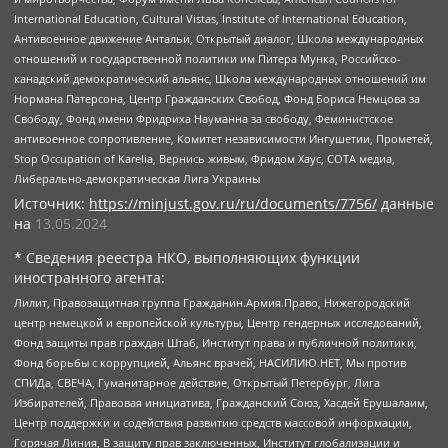
International Education, Cultural Vistas, Institute of International Education,
Антивоенное движение Антальи, Открытый диалог, Школа международных
отношений и государственной политики им Питера Мунка, Российско-
канадский демократический альянс, Школа международных отношений им
Нормана Патерсона, Центр Гражданских Свобод, Фонд Бориса Немцова за
Свободу, Фонд имени Фридриха Науманна за свободу, Феминистское
антивоенное сопротивление, Комитет независимости Ингушетии, Прометей,
Stop Occupation of Karelia, Вернись живым, Фридом Хаус, СОТА медиа,
Либерально-демократическая Лига Украины
Источник:
https://minjust.gov.ru/ru/documents/7756/
данные
на
13.05.2024
* Сведения реестра НКО, выполняющих функции
иностранного агента:
Лилит, Правозащитная группа Гражданин.Армия.Право, Нижегородский
центр немецкой и европейской культуры, Центр гендерных исследований,
Фонд защиты прав граждан Штаб, Институт права и публичной политики,
Фонд борьбы с коррупцией, Альянс врачей, НАСИЛИЮ.НЕТ, Мы против
СПИДа, СВЕЧА, Гуманитарное действие, Открытый Петербург, Лига
Избирателей, Правовая инициатива, Гражданский Союз, Хасдей Ерушалаим,
Центр поддержки и содействия развитию средств массовой информации,
Горячая Линия, В защиту прав заключенных, Институт глобализации и