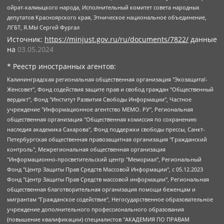
ойрат-калмыцкого народа, Исполнительный комитет совета народных
депутатов Красноярского края, Этническое национальное объединение,
ЛГБТ, Я.МЫ Сергей Фургал
Источник:
https://minjust.gov.ru/ru/documents/7822/
данные
на
03.05.2024
* Реестр иностранных агентов:
Калининградская региональная общественная организация "Экозащита!-Женсовет", Фонд содействия защите прав и свобод граждан "Общественный вердикт", Фонд "Институт Развития Свободы Информации", Частное учреждение "Информационное агентство МЕМО. РУ", Региональная общественная организация "Общественная комиссия по сохранению наследия академика Сахарова", Фонд поддержки свободы прессы, Санкт-Петербургская общественная правозащитная организация "Гражданский контроль", Межрегиональная общественная организация "Информационно-просветительский центр "Мемориал", Региональный Фонд "Центр Защиты Прав Средств Массовой Информации", с 05.12.2023 Фонд "Центр Защиты Прав Средств массовой информации", Региональная общественная благотворительная организация помощи беженцам и мигрантам "Гражданское содействие", Негосударственное образовательное учреждение дополнительного профессионального образования (повышение квалификации) специалистов "АКАДЕМИЯ ПО ПРАВАМ ЧЕЛОВЕКА", Свердловская региональная общественная организация "Сутяжник", Автономная некоммерческая организация "Центр независимых социологических исследований", Союз общественных объединений "Российский исследовательский центр по правам человека", Региональное общественное учреждение научно-информационный центр "МЕМОРИАЛ", Некоммерческая организация "Фонд защиты гласности", Автономная некоммерческая организация "Институт прав человека", Городская общественная организация "Екатеринбургское общество "МЕМОРИАЛ", Городская общественная организация "Рязанское историко-просветительское и правозащитное общество "Мемориал" (Рязанский Мемориал), Челябинский региональный орган общественной самодеятельности – женское общественное объединение "Женщины Евразии", Челябинский региональный орган общественной самодеятельности "Уральская правозащитная группа", Фонд содействия защите здоровья и социальной справедливости имени Андрея Рылькова, Автономная Некоммерческая Организация "Аналитический Центр Юрия Левады", Автономная некоммерческая организация социальной поддержки населения "Проект Апрель", Региональная общественная организация помощи женщинам и детям, находящимся в кризисной ситуации "Информационно-методический центр "Анна", Фонд содействия развитию массовых коммуникаций и правовому просвещению "Так-так-Так", Фонд содействия устойчивому развитию "Серебряная тайга", Свердловский региональный общественный фонд социальных проектов "Новое время", "Idel.Реалии", Кавказ.Реалии, Крым.Реалии, Телеканал Настоящее Время, Татаро-башкирская служба Радио Свобода (Azatliq Radiosi), Радио Свободная Европа/Радио Свобода (PCE/PC), "Сибирь.Реалии", "Фактограф", Благотворительный фонд помощи осужденным и их семьям, Автономная некоммерческая организация "Институт глобализации и социальных движений", Фонд "В защиту прав заключенных", Частное учреждение "Центр поддержки и содействия развитию средств массовой информации", Пензенский региональный общественный благотворительный фонд "Гражданский союз", "Север.Реалии", Некоммерческая организация Фонд "Правовая инициатива", Общество с ограниченной ответственностью "Радио Свободная Европа/Радио Свобода", Чешское информационное агентство "MEDIUM-ORIENT", Красноярская региональная общественная организация "Мы против СПИДа", Камалягин Денис Николаевич, Маркелов Сергей Евгеньевич, Пономарев Лев Александрович, Савицкая Людмила Алексеевна, Автономная некоммерческая организация "Центр по работе с проблемой насилия "НАСИЛИЮ.НЕТ", Межрегиональный профессиональный союз работников здравоохранения "Альянс врачей", Юридическое лицо, зарегистрированное в Латвийской Республике, SIA "Medusa Project" (регистрационный номер 40103797863, дата регистрации 10.06.2014), Некоммерческая организация "Фонд по борьбе с коррупцией", Автономная некоммерческая организация "Институт права и публичной политики", Баданин Роман Сергеевич, Гликин Максим Александрович, Железнова Мария Михайловна, Лукьянова Юлия Сергеевна, Маетная Елизавета Витальевна, Маняхин Петр Борисович, Чуракова Ольга Владимировна, Ярош Юлия Петровна, Юридическое лицо "The Insider SIA", зарегистрированное в Риге, Латвийская Республика (дата регистрации 26.06.2015), являющееся администратором доменного имени интернет-издания "The Insider SIA", https://theins.ru, Постернак Алексей Евгеньевич, Рубин Михаил Аркадьевич, Анин Роман Александрович, Юридическое лицо Istories fonds, зарегистрированное в Латвийской Республике (регистрационный номер 50008295751, дата регистрации 24.02.2020), Великовский Дмитрий Александрович, Долинина Ирина Николаевна, Мароховская Алеся Алексеевна, Шлейнов Роман Юрьевич, Шмагун Олеся Валентиновна, Общество с ограниченной ответственностью "Альтаир 2021", Общество с ограниченной ответственностью "Вега 2021", Общество с ограниченной ответственностью "Главный редактор 2021", Общество с ограниченной ответственностью "Ромашки монолит", Важенков Артем Валерьевич, Ивановская областная общественная организация "Центр гендерных исследований", Гурман Юрий Альбертович, Медиапроект "ОВД-Инфо", Егоров Владимир Владимирович, Жилинский Владимир Александрович, Общество с ограниченной ответственностью "ЗП", Иванова София Юрьевна, Карезина Инна Павловна, Кильтау Екатерина Викторовна, Петров Алексей Викторович, Пискунов Сергей Евгеньевич, Смирнов Сергей Сергеевич, Тихонов Михаил Сергеевич, Общество с ограниченной ответственностью "ЖУРНАЛИСТ-ИНОСТРАННЫЙ АГЕНТ", Арапова Галина Юрьевна, Вольтская Татьяна Анатольевна, Американская компания "Mason G.E.S. Anonymous Foundation" (США), являющаяся владельцем интернет-издания https://mnews.world/, Компания "Stichting Bellingcat", зарегистрированная в Нидерландах (дата регистрации 11.07.2018), Захаров Андрей Вячеславович, Клепиковская Екатерина Дмитриевна, Общество с ограниченной ответственностью "МЕМО", Перл Роман Александрович, Симонов Евгений Алексеевич, Соловьева Елена Анатольевна, Сотников Даниил Владимирович, Сурначева Елизавета Дмитриевна, Автономная некоммерческая организация по защите прав человека и информированию населения "Якутия – Наше Мнение", Общество с ограниченной ответственностью "Москоу диджитал медиа", с 26.01.2023 Общество с ограниченной ответственностью "Чайка Белые сады", Ветошкина Валерия Валерьевна, Заговора Максим Александрович, Межрегиональное общественное движение "Российская ЛГБТ - сеть", Оленичев Максим Владимирович, Павлов Иван Юрьевич, Скворцова Елена Сергеевна, Общество с ограниченной ответственностью "Как бы инагент", Кочетков Игорь Викторович, Общество с ограниченной ответственностью "Честные выборы", Еланчик Олег Александрович, Общество с ограниченной ответственностью "Нобелевский призыв", Гималова Регина Эмилевна, Григорьев Андрей Валерьевич, Григорьева Алина Александровна, Ассоциация по содействию защите прав призывников, альтернативнослужащих и военнослужащих "Правозащитная группа "Гражданин.Армия.Право", Хисамова Регина Фаритовна, Автономная некоммерческая организация по реализации социально-правовых программ "Лилит", Дальневосточное общественное движение "Маяк", Санкт-Петербургская ЛГБТ-инициативная группа "Выход", Инициативная группа ЛГБТ+ "Реверс", Алексеев Андрей Викторович, Бекбулатова Таисия Львовна, Беляев Иван Михайлович, Владыкина Елена Сергеевна, Гельман Марат Александрович, Никульшина Вероника Юрьевна, Толоконникова Надежда Андреевна, Шендерович Виктор Анатольевич, Общество с ограниченной ответственностью "Данное сообщение", Общество с ограниченной ответственностью Издательский дом "Новая глава", Айнбиндер Александра Александровна, Московский комьюнити-центр для ЛГБТ+инициатив, Благотворительный фонд развития филантропии, Deutsche Welle (Германия, Kurt-Schumacher-Strasse 3, 53113 Bonn), Борзунова Мария Михайловна, Воробьев Виктор Викторович, Голубева Анна Львовна, Константинова Алла Михайловна, Малкова Ирина Владимировна, Мурадов Мурад Абдулгалимович, Осетинская Елизавета Николаевна, Понасенков Евгений Николаевич, Ганапольский Матвей Юрьевич, Киселев Евгений Алексеевич, Борухович Ирина Григорьевна, Дремин Иван Тимофеевич, Дубровский Дмитрий Викторович, Красноярская региональная общественная организация поддержки и развития альтернативных образовательных технологий и межкультурных коммуникаций "ИНТЕРРА", Маяковская Екатерина Алексеевна, Фейгин Марк Захарович, Филимонов Андрей Викторович, Дзугкоева Регина Николаевна, Доброхотов Роман Александрович, Дудь Юрий Александрович, Елкин Сергей Владимирович, Кругликов Кирилл Игоревич, Сабунаева Мария Леонидовна, Семенов Алексей Владимирович, Шаинян Карен Багратович, Шульман Екатерина Михайловна, Асафьев Артур Валерьевич, Вахштайн Виктор Семенович, Венедиктов Алексей Алексеевич, Лушникова Екатерина Евгеньевна, Волков Леонид Михайлович, Невзоров Александр Глебович, Пархоменко Сергей Борисович, Сироткин Ярослав Николаевич, Кара-Мурза Владимир Владимирович, Баранова Наталья Владимировна, Гозман Леонид Яковлевич, Кагарлицкий Борис Юльевич, Климарев Михаил Валерьевич, Милов Владимир Станиславович, Автономная некоммерческая организация Краснодарский центр современного искусства "Типография", Моргенштерн Алишер Тагирович, Соболь Любовь Эдуардовна, Общество с ограниченной ответственностью "ЛИЗА НОРМ", Каспаров Гарри Кимович, Ходорковский Михаил Борисович, Общество с ограниченной ответственностью "Апрельские тезисы", Данилович Ирина Брониславовна, Кашин Олег Владимирович, Петров Николай Владимирович, Пивоваров Алексей Владимирович, Соколов Михаил Владимирович, Цветкова Юлия Владимировна, Чичваркин Евгений Александрович, Комитет против пыток/Команда против пыток, Общество с ограниченной ответственностью "Первый научный", Общество с ограниченной ответственностью "Вертолет и ко", Белоцерковская Вероника Борисовна, Кац Максим Евгеньевич, Лазарева Татьяна Юрьевна, Шаведдинов Руслан Табризович, Яшин Илья Валерьевич, Общество с ограниченной ответственностью "Иноагент ААВ", Алешковский Дмитрий Петрович, Альбац Евгения Марковна, Быков Дмитрий Львович, Галямина Юлия Евгеньевна, Лойко Сергей Леонидович, Мартынов Кирилл Константинович, Медведев Сергей Александрович, Крашенинников Федор Геннадиевич, Гордеева Катерина Вл