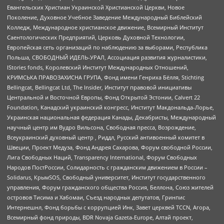
Евангельских Христиан Украинской Христианской Церкви, Новое
Поколение, Духовное Учебное Заведение Международный Библейский
Колледж, Международное христианское движение, Всемирный Институт
Саентологических Предприятий, Церковь Духовной Технологии,
Европейская сеть организаций по наблюдению за выборами, Республика
Польша, СВОБОДНЫЙ ИДЕЛЬ-УРАЛ, Ассоциация развития журналистики,
IStories fonds, Королевский Институт Международных Отношений,
КРИМСЬКА ПРАВОЗАХИСНА ГРУПА, Фонд имени Генриха Бёлля, Stichting
Bellingcat, Bellingcat Ltd, The Insider, Институт правовой инициативы
Центральной и Восточной Европы, Фонд Открытой Эстонии, Calvert 22
Foundation, Канадский украинский конгресс, Институт Макдональда-Лорье,
Украинская национальная федерация Канады, Декабристы, Международный
научный центр им Вудро Вильсона, Свободная пресса, Возрождение,
Всеукраинский духовный центр , Риддл, Русский антивоенный комитет в
Швеции, Проект Медуза, Фонд Андрея Сахарова, Форум свободной России,
Лига Свободных Наций, Transparеncy International, Форум Свободных
Народов ПостРоссии, Солидарность с гражданским движением в России –
Solidarus, КрымSOS, Свободный университет, Институт государственного
управления, Форум гражданского общества Россия, Беллона, Союз жителей
островов Тисима и Хабомаи, Съезд народных депутатов, Гринпис
Интернешнл, Фонд борьбы с коррупцией Инк, Завет церквей TCCN, Агора,
Всемирный фонд природы, BDR Novaja Gazeta-Europe, Алтай проект,