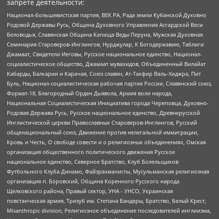
запрете деятельности:
Национал-большевистская партия, ВЕК РА, Рада земли Кубанской Духовно
Родовой Державы Русь, Община Духовного Управления Асгардской Веси
Беловодья, Славянская Община Капища Веды Перуна, Мужская Духовная
Семинария Староверов-Инглингов, Нурджулар, К Богодержавию, Таблиги
Джамаат, Свидетели Иеговы, Русское национальное единство, Национал-
социалистическое общество, Джамаат мувахидов, Объединенный Вилайат
Кабарды, Балкарии и Карачая, Союз славян, Ат-Такфир Валь-Хиджра, Пит
Буль, Национал-социалистическая рабочая партия России, Славянский союз,
Формат-18, Благородный Орден Дьявола, Армия воли народа,
Национальная Социалистическая Инициатива города Череповца, Духовно-
Родовая Держава Русь, Русское национальное единство, Древнерусской
Инглистической церкви Православных Староверов-Инглингов, Русский
общенациональный союз, Движение против нелегальной иммиграции,
Кровь и Честь, О свободе совести и о религиозных объединениях, Омская
организация общественного политического движения Русское
национальное единство, Северное Братство, Клуб Болельщиков
Футбольного Клуба Динамо, Файзрахманисты, Мусульманская религиозная
организация п. Боровский, Община Коренного Русского народа
Щелковского района, Правый сектор, УНА - УНСО, Украинская
повстанческая армия, Тризуб им. Степана Бандеры, Братство, Белый Крест,
Misanthropic division, Религиозное объединение последователей инглиизма,