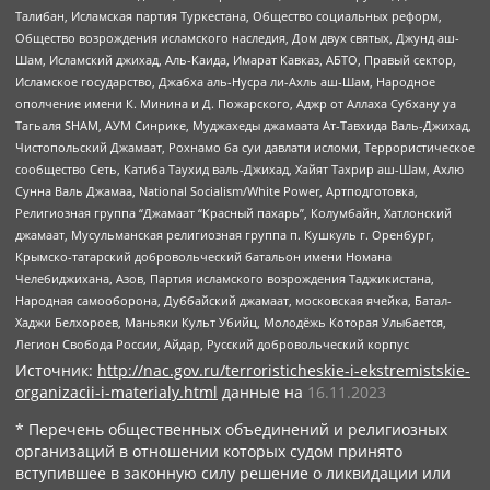
Талибан, Исламская партия Туркестана, Общество социальных реформ,
Общество возрождения исламского наследия, Дом двух святых, Джунд аш-
Шам, Исламский джихад, Аль-Каида, Имарат Кавказ, АБТО, Правый сектор,
Исламское государство, Джабха аль-Нусра ли-Ахль аш-Шам, Народное
ополчение имени К. Минина и Д. Пожарского, Аджр от Аллаха Субхану уа
Тагьаля SHAM, АУМ Синрике, Муджахеды джамаата Ат-Тавхида Валь-Джихад,
Чистопольский Джамаат, Рохнамо ба суи давлати исломи, Террористическое
сообщество Сеть, Катиба Таухид валь-Джихад, Хайят Тахрир аш-Шам, Ахлю
Сунна Валь Джамаа, National Socialism/White Power, Артподготовка,
Религиозная группа “Джамаат “Красный пахарь”, Колумбайн, Хатлонский
джамаат, Мусульманская религиозная группа п. Кушкуль г. Оренбург,
Крымско-татарский добровольческий батальон имени Номана
Челебиджихана, Азов, Партия исламского возрождения Таджикистана,
Народная самооборона, Дуббайский джамаат, московская ячейка, Батал-
Хаджи Белхороев, Маньяки Культ Убийц, Молодёжь Которая Улыбается,
Легион Свобода России, Айдар, Русский добровольческий корпус
Источник:
http://nac.gov.ru/terroristicheskie-i-ekstremistskie-
organizacii-i-materialy.html
данные на
16.11.2023
* Перечень общественных объединений и религиозных
организаций в отношении которых судом принято
вступившее в законную силу решение о ликвидации или