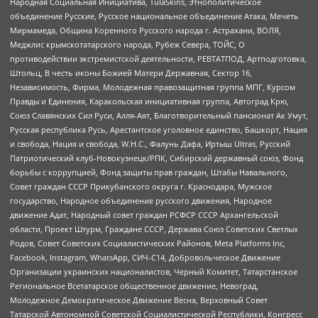
Народная Социальная Инициатива, TulaSkins, Этнополитическое
объединение Русские, Русское национальное объединение Атака, Мечеть
Мирмамеда, Община Коренного Русского народа г. Астрахани, ВОЛЯ,
Меджлис крымскотатарского народа, Рубеж Севера, ТОЙС, О
противодействии экстремистской деятельности, РЕВТАТПОД, Артподготовка,
Штольц, В честь иконы Божией Матери Державная, Сектор 16,
Независимость, Фирма, Молодежная правозащитная группа МПГ, Курсом
Правды и Единения, Каракольская инициативная группа, Автоград Крю,
Союз Славянских Сил Руси, Алля-Аят, Благотворительный пансионат Ак Умут,
Русская республика Русь, Арестантское уголовное единство, Башкорт, Нация
и свобода, Нация и свобода, W.H.С., Фалунь Дафа, Иртыш Ultras, Русский
Патриотический клуб-Новокузнецк/РПК, Сибирский державный союз, Фонд
борьбы с коррупцией, Фонд защиты прав граждан, Штабы Навального,
Совет граждан СССР Прикубанского округа г. Краснодара, Мужское
государство, Народное объединение русского движения, Народное
движение Адат, Народный совет граждан РСФСР СССР Архангельской
области, Проект Штурм, Граждане СССР, Держава Союз Советских Светлых
Родов, Совет Советских Социалистических Районов, Meta Platforms Inc,
Facebook, Instagram, WhatsApp, СИЧ-С14, Добровольческое Движение
Организации украинских националистов, Черный Комитет, Татарстанское
Региональное Всетатарское общественное движение, Невоград,
Молодежное Демократическое Движение Весна, Верховный Совет
Татарской Автономной Советской Социалистической Республики, Конгресс