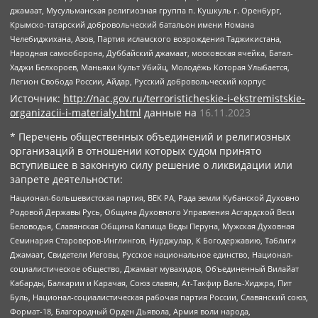
джамаат, Мусульманская религиозная группа п. Кушкуль г. Оренбург,
Крымско-татарский добровольческий батальон имени Номана
Челебиджихана, Азов, Партия исламского возрождения Таджикистана,
Народная самооборона, Дуббайский джамаат, московская ячейка, Батал-
Хаджи Белхороев, Маньяки Культ Убийц, Молодёжь Которая Улыбается,
Легион Свобода России, Айдар, Русский добровольческий корпус
Источник:
http://nac.gov.ru/terroristicheskie-i-ekstremistskie-
organizacii-i-materialy.html
данные на
16.11.2023
* Перечень общественных объединений и религиозных
организаций в отношении которых судом принято
вступившее в законную силу решение о ликвидации или
запрете деятельности:
Национал-большевистская партия, ВЕК РА, Рада земли Кубанской Духовно
Родовой Державы Русь, Община Духовного Управления Асгардской Веси
Беловодья, Славянская Община Капища Веды Перуна, Мужская Духовная
Семинария Староверов-Инглингов, Нурджулар, К Богодержавию, Таблиги
Джамаат, Свидетели Иеговы, Русское национальное единство, Национал-
социалистическое общество, Джамаат мувахидов, Объединенный Вилайат
Кабарды, Балкарии и Карачая, Союз славян, Ат-Такфир Валь-Хиджра, Пит
Буль, Национал-социалистическая рабочая партия России, Славянский союз,
Формат-18, Благородный Орден Дьявола, Армия воли народа,