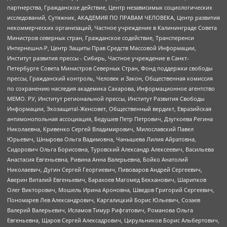
партнерства, Гражданское действие, Центр независимых социологических
исследований, Сутяжник, АКАДЕМИЯ ПО ПРАВАМ ЧЕЛОВЕКА, Центр развития
некоммерческих организаций, Частное учреждение в Калининграде Совета
Министров северных стран, Гражданское содействие, Трансперенси
Интернешнл-Р, Центр Защиты Прав Средств Массовой Информации,
Институт развития прессы - Сибирь, Частное учреждение в Санкт-
Петербурге Совета Министров Северных Стран, Фонд поддержки свободы
прессы, Гражданский контроль, Человек и Закон, Общественная комиссия
по сохранению наследия академика Сахарова, Информационное агентство
МЕМО. РУ, Институт региональной прессы, Институт Развития Свободы
Информации, Экозащита!-Женсовет, Общественный вердикт, Евразийская
антимонопольная ассоциация, Бедушев Петр Петрович, Дзугкоева Регина
Николаевна, Кривенко Сергей Владимирович, Милославский Павел
Юрьевич, Шнырова Ольга Вадимовна, Чанышева Лилия Айратовна,
Сидорович Ольга Борисовна, Туровский Александр Алексеевич, Васильева
Анастасия Евгеньевна, Ривина Анна Валерьевна, Бойко Анатолий
Николаевич, Дугин Сергей Георгиевич, Пивоваров Андрей Сергеевич,
Аверин Виталий Евгеньевич, Барахоев Магомед Бекханович, Шарипков
Олег Викторович, Мошель Ирина Ароновна, Шведов Григорий Сергеевич,
Пономарев Лев Александрович, Каргалицкий Борис Юльевич, Созаев
Валерий Валерьевич, Исламов Тимур Рифгатович, Романова Ольга
Евгеньевна, Щаров Сергей Алексадрович, Цирульников Борис Альбертович,