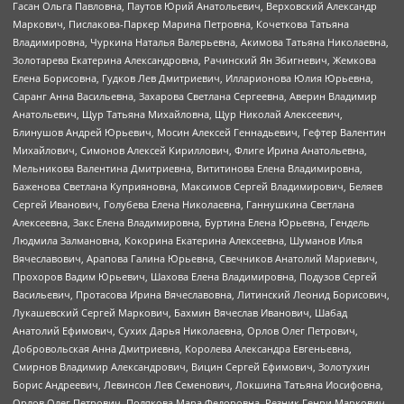
Гасан Ольга Павловна, Паутов Юрий Анатольевич, Верховский Александр
Маркович, Пислакова-Паркер Марина Петровна, Кочеткова Татьяна
Владимировна, Чуркина Наталья Валерьевна, Акимова Татьяна Николаевна,
Золотарева Екатерина Александровна, Рачинский Ян Збигневич, Жемкова
Елена Борисовна, Гудков Лев Дмитриевич, Илларионова Юлия Юрьевна,
Саранг Анна Васильевна, Захарова Светлана Сергеевна, Аверин Владимир
Анатольевич, Щур Татьяна Михайловна, Щур Николай Алексеевич,
Блинушов Андрей Юрьевич, Мосин Алексей Геннадьевич, Гефтер Валентин
Михайлович, Симонов Алексей Кириллович, Флиге Ирина Анатольевна,
Мельникова Валентина Дмитриевна, Вититинова Елена Владимировна,
Баженова Светлана Куприяновна, Максимов Сергей Владимирович, Беляев
Сергей Иванович, Голубева Елена Николаевна, Ганнушкина Светлана
Алексеевна, Закс Елена Владимировна, Буртина Елена Юрьевна, Гендель
Людмила Залмановна, Кокорина Екатерина Алексеевна, Шуманов Илья
Вячеславович, Арапова Галина Юрьевна, Свечников Анатолий Мариевич,
Прохоров Вадим Юрьевич, Шахова Елена Владимировна, Подузов Сергей
Васильевич, Протасова Ирина Вячеславовна, Литинский Леонид Борисович,
Лукашевский Сергей Маркович, Бахмин Вячеслав Иванович, Шабад
Анатолий Ефимович, Сухих Дарья Николаевна, Орлов Олег Петрович,
Добровольская Анна Дмитриевна, Королева Александра Евгеньевна,
Смирнов Владимир Александрович, Вицин Сергей Ефимович, Золотухин
Борис Андреевич, Левинсон Лев Семенович, Локшина Татьяна Иосифовна,
Орлов Олег Петрович, Полякова Мара Федоровна, Резник Генри Маркович,