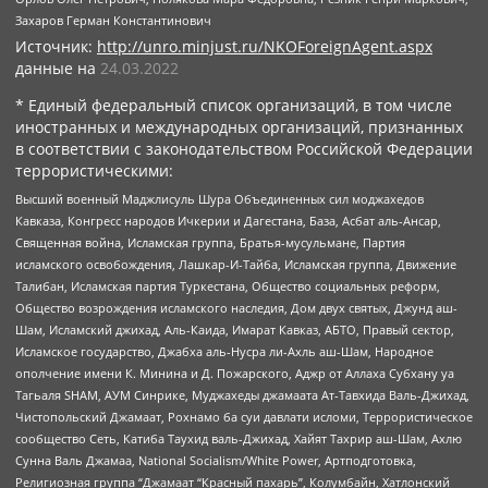
Захаров Герман Константинович
Источник:
http://unro.minjust.ru/NKOForeignAgent.aspx
данные на
24.03.2022
* Единый федеральный список организаций, в том числе
иностранных и международных организаций, признанных
в соответствии с законодательством Российской Федерации
террористическими:
Высший военный Маджлисуль Шура Объединенных сил моджахедов
Кавказа, Конгресс народов Ичкерии и Дагестана, База, Асбат аль-Ансар,
Священная война, Исламская группа, Братья-мусульмане, Партия
исламского освобождения, Лашкар-И-Тайба, Исламская группа, Движение
Талибан, Исламская партия Туркестана, Общество социальных реформ,
Общество возрождения исламского наследия, Дом двух святых, Джунд аш-
Шам, Исламский джихад, Аль-Каида, Имарат Кавказ, АБТО, Правый сектор,
Исламское государство, Джабха аль-Нусра ли-Ахль аш-Шам, Народное
ополчение имени К. Минина и Д. Пожарского, Аджр от Аллаха Субхану уа
Тагьаля SHAM, АУМ Синрике, Муджахеды джамаата Ат-Тавхида Валь-Джихад,
Чистопольский Джамаат, Рохнамо ба суи давлати исломи, Террористическое
сообщество Сеть, Катиба Таухид валь-Джихад, Хайят Тахрир аш-Шам, Ахлю
Сунна Валь Джамаа, National Socialism/White Power, Артподготовка,
Религиозная группа “Джамаат “Красный пахарь”, Колумбайн, Хатлонский