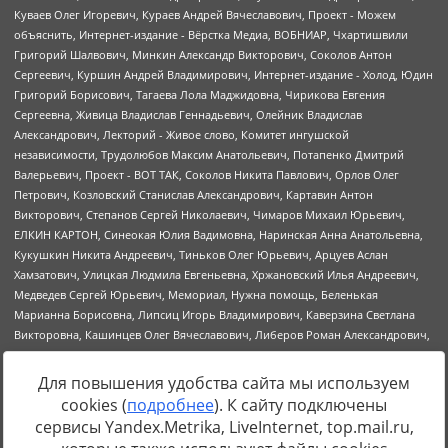
Для повышения удобства сайта мы используем
cookies (
подробнее
). К сайту подключены
Источник:
https://minjust.gov.ru/uploaded/files/reestr-
сервисы Yandex.Metrika, LiveInternet, top.mail.ru,
inostrannyih-agentov-22-03-2024.pdf
данные на
22.03.2024