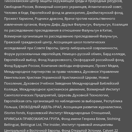
Тихоокеанский центр защиты окружающей среды и природных ресурсов,
Свободная Россия, Всемирный конгресс украинцев, Атлантический совет,
Человек в беде, Европейский фонд за демократию, Джеймстаунский фонд,
Прожект Хармони, Родники дракона, Врачи против насильственного
извлечения органов, Фалунь Дафа, Друзья Фалуньгун, Фалуньгун, Коалиция
по расследованию преследования в отношении Фалуньгун в Китае,
Всемирная организация по расследованию преследований Фалуньгун,
Пражский гражданский центр, Ассоциация школ политических
исследований при Совете Европы, Центр либеральной современности,
Форум русскоязычных европейцев, Немецко-русский обмен, Бард колледж,
Европейский выбор, Фонд Ходорковского, Оксфордский российский фонд,
Фонд Будущее России, Компания свободы информации, Проект Медиа,
Международное партнерство за права человека, Духовное Управление
Евангельских Христиан Украинской Христианской Церкви, Новое
Поколение, Духовное Учебное Заведение Международный Библейский
Колледж, Международное христианское движение, Всемирный Институт
Саентологических Предприятий, Церковь Духовной Технологии,
Европейская сеть организаций по наблюдению за выборами, Республика
Польша, СВОБОДНЫЙ ИДЕЛЬ-УРАЛ, Ассоциация развития журналистики,
IStories fonds, Королевский Институт Международных Отношений,
КРИМСЬКА ПРАВОЗАХИСНА ГРУПА, Фонд имени Генриха Бёлля, Stichting
Bellingcat, Bellingcat Ltd, The Insider, Институт правовой инициативы
Центральной и Восточной Европы, Фонд Открытой Эстонии, Calvert 22