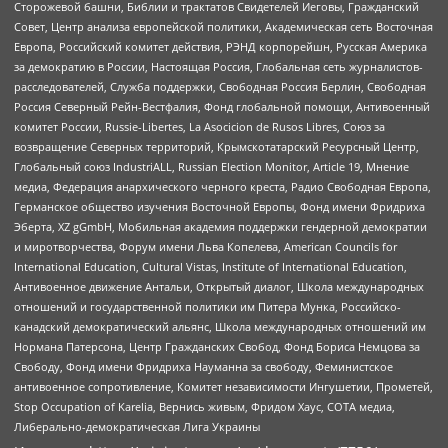
Сторожевой башни, Библии и трактатов Свидетелей Иеговы, Гражданский
Совет, Центр анализа европейской политики, Академическая сеть Восточная
Европа, Российский комитет действия, РЭНД корпорейшн, Русская Америка
за демократию в России, Настоящая Россия, Глобальная сеть журналистов-
расследователей, Служба поддержки, Свободная Россия Берлин, Свободная
Россия Северный Рейн-Вестфалия, Фонд глобальной помощи, Антивоенный
комитет России, Russie-Libertes, La Asocicion de Rusos Libres, Союз за
возвращение Северных территорий, Крымскотатарский Ресурсный Центр,
Глобальный союз IndustriALL, Russian Election Monitor, Article 19, Мнение
медиа, Федерация анархического черного креста, Радио Свободная Европа,
Германское общество изучения Восточной Европы, Фонд имени Фридриха
Эберта, XZ gGmbH, Мобильная академия поддержки гендерной демократии
и миротворчества, Форум имени Льва Копелева, American Councils for
International Education, Cultural Vistas, Institute of International Education,
Антивоенное движение Антальи, Открытый диалог, Школа международных
отношений и государственной политики им Питера Мунка, Российско-
канадский демократический альянс, Школа международных отношений им
Нормана Патерсона, Центр Гражданских Свобод, Фонд Бориса Немцова за
Свободу, Фонд имени Фридриха Науманна за свободу, Феминистское
антивоенное сопротивление, Комитет независимости Ингушетии, Прометей,
Stop Occupation of Karelia, Вернись живым, Фридом Хаус, СОТА медиа,
Либерально-демократическая Лига Украины