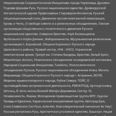
Национальная Социалистическая Инициатива города Череповца, Духовно-
Родовая Держава Русь, Русское национальное единство, Древнерусской
Инглистической церкви Православных Староверов-Инглингов, Русский
общенациональный союз, Движение против нелегальной иммиграции,
Кровь и Честь, О свободе совести и о религиозных объединениях, Омская
организация общественного политического движения Русское
национальное единство, Северное Братство, Клуб Болельщиков
Футбольного Клуба Динамо, Файзрахманисты, Мусульманская религиозная
организация п. Боровский, Община Коренного Русского народа
Щелковского района, Правый сектор, УНА - УНСО, Украинская
повстанческая армия, Тризуб им. Степана Бандеры, Братство, Белый Крест,
Misanthropic division, Религиозное объединение последователей инглиизма,
Народная Социальная Инициатива, TulaSkins, Этнополитическое
объединение Русские, Русское национальное объединение Атака, Мечеть
Мирмамеда, Община Коренного Русского народа г. Астрахани, ВОЛЯ,
Меджлис крымскотатарского народа, Рубеж Севера, ТОЙС, О
противодействии экстремистской деятельности, РЕВТАТПОД, Артподготовка,
Штольц, В честь иконы Божией Матери Державная, Сектор 16,
Независимость, Фирма, Молодежная правозащитная группа МПГ, Курсом
Правды и Единения, Каракольская инициативная группа, Автоград Крю,
Союз Славянских Сил Руси, Алля-Аят, Благотворительный пансионат Ак Умут,
Русская республика Русь, Арестантское уголовное единство, Башкорт, Нация