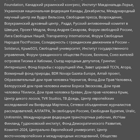
Foundation, Канадский украинский конгресс, Институт Макдональда-Лорье,
Украинская национальная федерация Канады, Декабристы, Международный
научный центр им Вудро Вильсона, Свободная пресса, Возрождение,
Всеукраинский духовный центр , Риддл, Русский антивоенный комитет в
Швеции, Проект Медуза, Фонд Андрея Сахарова, Форум свободной России,
Лига Свободных Наций, Transparеncy International, Форум Свободных
Народов ПостРоссии, Солидарность с гражданским движением в России –
Solidarus, КрымSOS, Свободный университет, Институт государственного
управления, Форум гражданского общества Россия, Беллона, Союз жителей
островов Тисима и Хабомаи, Съезд народных депутатов, Гринпис
Интернешнл, Фонд борьбы с коррупцией Инк, Завет церквей TCCN, Агора,
Всемирный фонд природы, BDR Novaja Gazeta-Europe, Алтай проект,
Образовательный дом прав человека Чернигов, Фонд Дом Прав Человека,
Белорусский дом прав человека имени Бориса Звозскова, Дом прав
человека Тбилиси, Дом прав человека Ереван, Дом прав человека Крым,
Центр дикого лосося, TVR Studios, ТВ Дождь, Центр европейских
исследований им Вилфрида Мартенса, Сетевое объединение журналистов
расследователей, АЛЛАТРА, За свободную Россию, Свободная Бурятия, Uralic,
UnKremlin, Международная федерация транспортных рабочих, ИстЧам
Финланд, Гудзоновский институт, Фонд Демократического Развития,
Комитет-2024, Центрально-Европейский университет, Центр
восточноевропейских и международных исследований, Общество