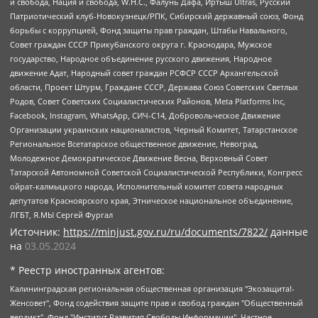
и свобода, Нация и свобода, W.H.С., Фалунь Дафа, Иртыш Ultras, Русский
Патриотический клуб-Новокузнецк/РПК, Сибирский державный союз, Фонд
борьбы с коррупцией, Фонд защиты прав граждан, Штабы Навального,
Совет граждан СССР Прикубанского округа г. Краснодара, Мужское
государство, Народное объединение русского движения, Народное
движение Адат, Народный совет граждан РСФСР СССР Архангельской
области, Проект Штурм, Граждане СССР, Держава Союз Советских Светлых
Родов, Совет Советских Социалистических Районов, Meta Platforms Inc,
Facebook, Instagram, WhatsApp, СИЧ-С14, Добровольческое Движение
Организации украинских националистов, Черный Комитет, Татарстанское
Региональное Всетатарское общественное движение, Невоград,
Молодежное Демократическое Движение Весна, Верховный Совет
Татарской Автономной Советской Социалистической Республики, Конгресс
ойрат-калмыцкого народа, Исполнительный комитет совета народных
депутатов Красноярского края, Этническое национальное объединение,
ЛГБТ, Я.МЫ Сергей Фургал
Источник:
https://minjust.gov.ru/ru/documents/7822/
данные
на
03.05.2024
* Реестр иностранных агентов:
Калининградская региональная общественная организация "Экозащита!-Женсовет", Фонд содействия защите прав и свобод граждан "Общественный вердикт", Фонд "Институт Развития Свободы Информации", Частное учреждение "Информационное агентство МЕМО. РУ", Региональная общественная организация "Общественная комиссия по сохранению наследия академика Сахарова", Фонд поддержки свободы прессы, Санкт-Петербургская общественная правозащитная организация "Гражданский контроль", Межрегиональная общественная организация "Информационно-просветительский центр "Мемориал", Региональный Фонд "Центр Защиты Прав Средств Массовой Информации", с 05.12.2023 Фонд "Центр Защиты Прав Средств массовой информации", Региональная общественная благотворительная организация помощи беженцам и мигрантам "Гражданское содействие", Негосударственное образовательное учреждение дополнительного профессионального образования (повышение квалификации) специалистов "АКАДЕМИЯ ПО ПРАВАМ ЧЕЛОВЕКА", Свердловская региональная общественная организация "Сутяжник", Автономная некоммерческая организация "Центр независимых социологических исследований", Союз общественных объединений "Российский исследовательский центр по правам человека", Региональное общественное учреждение научно-информационный центр "МЕМОРИАЛ", Некоммерческая организация "Фонд защиты гласности", Автономная некоммерческая организация "Институт прав человека", Городская общественная организация "Екатеринбургское общество "МЕМОРИАЛ", Городская общественная организация "Рязанское историко-просветительское и правозащитное общество "Мемориал" (Рязанский Мемориал), Челябинский региональный орган общественной самодеятельности – женское общественное объединение "Женщины Евразии", Челябинский региональный орган общественной самодеятельности "Уральская правозащитная группа", Фонд содействия защите здоровья и социальной справедливости имени Андрея Рылькова, Автономная Некоммерческая Организация "Аналитический Центр Юрия Левады", Автономная некоммерческая организация социальной поддержки населения "Проект Апрель", Региональная общественная организация помощи женщинам и детям, находящимся в кризисной ситуации "Информационно-методический центр "Анна", Фонд содействия развитию массовых коммуникаций и правовому просвещению "Так-так-Так", Фонд содействия устойчивому развитию "Серебряная тайга", Свердловский региональный общественный фонд социальных проектов "Новое время", "Idel.Реалии", Кавказ.Реалии, Крым.Реалии, Телеканал Настоящее Время, Татаро-башкирская служба Радио Свобода (Azatliq Radiosi), Радио Свободная Европа/Радио Свобода (PCE/PC), "Сибирь.Реалии", "Фактограф", Благотворительный фонд помощи осужденным и их семьям, Автономная некоммерческая организация "Институт глобализации и социальных движений", Фонд "В защиту прав заключенных", Частное учреждение "Центр поддержки и содействия развитию средств массовой информации", Пензенский региональный общественный благотворительный фонд "Гражданский союз", "Север.Реалии", Некоммерческая организация Фонд "Правовая инициатива", Общество с ограниченной ответственностью "Радио Свободная Европа/Радио Свобода", Чешское информационное агентство "MEDIUM-ORIENT", Красноярская региональная общественная организация "Мы против СПИДа", Камалягин Денис Николаевич, Маркелов Сергей Евгеньевич, Пономарев Лев Александрович, Савицкая Людмила Алексеевна, Автономная некоммерческая организация "Центр по работе с проблемой насилия "НАСИЛИЮ.НЕТ", Межрегиональный профессиональный союз работников здравоохранения "Альянс врачей", Юридическое лицо, зарегистрированное в Латвийской Республике, SIA "Medusa Project" (регистрационный номер 40103797863, дата регистрации 10.06.2014), Некоммерческая организация "Фонд по борьбе с коррупцией", Автономная некоммерческая организация "Институт права и публичной политики", Баданин Роман Сергеевич, Гликин Максим Александрович, Железнова Мария Михайловна, Лукьянова Юлия Сергеевна, Маетная Елизавета Витальевна, Маняхин Петр Борисович, Чуракова Ольга Владимировна, Ярош Юлия Петровна, Юридическое лицо "The Insider SIA", зарегистрированное в Риге, Латвийская Республика (дата регистрации 26.06.2015), являющееся администратором доменного имени интернет-издания "The Insider SIA", https://theins.ru, Постернак Алексей Евгеньевич, Рубин Михаил Аркадьевич, Анин Роман Александрович, Юридическое лицо Istories fonds, зарегистрированное в Латвийской Республике (регистрационный номер 50008295751, дата регистрации 24.02.2020), Великовский Дмитрий Александрович, Долинина Ирина Николаевна, Мароховская Алеся Алексеевна, Шлейнов Роман Юрьевич, Шмагун Олеся Валентиновна, Общество с ограниченной ответственностью "Альтаир 2021", Общество с ограниченной ответственностью "Вега 2021", Общество с ограниченной ответственностью "Главный редактор 2021", Общество с ограниченной ответственностью "Ромашки монолит", Важенков Артем Валерьевич, Ивановская областная общественная организация "Центр гендерных исследований", Гурман Юрий Альбертович, Медиапроект "ОВД-Инфо", Егоров Владимир Владимирович, Жилинский Владимир Александрович, Общество с ограниченной ответственностью "ЗП", Иванова София Юрьевна, Карезина Инна Павловна, Кильтау Екатерина Викторовна, Петров Алексей Викторович, Пискунов Сергей Евгеньевич, Смирнов Сергей Сергеевич, Тихонов Михаил Сергеевич, Общество с ограниченной ответственностью "ЖУРНАЛИСТ-ИНОСТРАННЫЙ АГЕНТ", Арапова Галина Юрьевна, Вольтская Татьяна Анатольевна, Американская компания "Mason G.E.S. Anonymous Foundation" (США), являющаяся владельцем интернет-издания https://mnews.world/, Компания "Stichting Bellingcat", зарегистрированная в Нидерландах (дата регистрации 11.07.2018), Захаров Андрей Вячеславович, Клепиковская Екатерина Дмитриевна, Общество с ограниченной ответственностью "МЕМО", Перл Роман Александрович, Симонов Евгений Алексеевич, Соловьева Елена Анатольевна, Сотников Даниил Владимирович, Сурначева Елизавета Дмитриевна, Автономная некоммерческая организация по защите прав человека и информированию населения "Якутия – Наше Мнение", Общество с ограниченной ответственностью "Москоу диджитал медиа", с 26.01.2023 Общество с ограниченной ответственностью "Чайка Белые сады", Ветошкина Валерия Валерьевна, Заговора Максим Александрович, Межрегиональное общественное движение "Российская ЛГБТ - сеть", Оленичев Максим Владимирович, Павлов Иван Юрьевич, Скворцова Елена Сергеевна, Общество с ограниченной ответственностью "Как бы инагент", Кочетков Игорь Викторович, Общество с ограниченной ответственностью "Честные выборы", Еланчик Олег Александрович, Общество с ограниченной ответственностью "Нобелевский призыв", Гималова Регина Эмилевна, Григорьев Андрей Валерьевич, Григорьева Алина Александровна, Ассоциация по содействию защите прав призывников, альтернативнослужащих и военнослужащих "Правозащитная группа "Гражданин.Армия.Право", Хисамова Регина Фаритовна, Автономная некоммерческая организация по реализации социально-правовых программ "Лилит", Дальневосточное общественное движение "Маяк", Санкт-Петербургская ЛГБТ-инициативная группа "Выход", Инициативная группа ЛГБТ+ "Реверс", Алексеев Андрей Викторович, Бекбулатова Таисия Львовна, Беляев Иван Михайлович, Владыкина Елена Сергеевна, Гельман Марат Александрович, Никульшина Вероника Юрьевна, Толоконникова Надежда Андреевна, Шендерович Виктор Анатольевич, Общество с ограниченной ответственностью "Данное сообщение", Общество с ограниченной ответственностью Издательский дом "Новая глава", Айнбиндер Александра Александровна, Московский комьюнити-центр для ЛГБТ+инициатив, Благотворительный фонд развития филантропии, Deutsche Welle (Германия, Kurt-Schumacher-Strasse 3, 53113 Bonn), Борзунова Мария Михайловна, Воробьев Виктор Викторович, Голубева Анна Львовна, Константинова Алла Михайловна, Малкова Ирина Владимировна, Мурадов Мурад Абдулгалимович, Осетинская Елизавета Николаевна, Понасенков Евгений Николаевич, Ганапольский Матвей Юрьевич, Киселев Евгений Алексеевич, Борухович Ирина Григорьевна, Дремин Иван Тимофеевич, Дубровский Дмитрий Викторович, Красноярская региональная общественная организация поддержки и развития альтернативных образовательных технологий и межкультурных коммуникаций "ИНТЕРРА", Маяковская Екатерина Алексеевна, Фейгин Марк Захарович, Филимонов Андрей Викторович, Дзугкоева Регина Николаевна, Доброхотов Роман Александрович, Дудь Юрий Александрович, Елкин Сергей Владимирович, Кругликов Кирилл Игоревич, Сабунаева Мария Леонидовна, Семенов Алексей Владимирович, Шаинян Карен Багратович, Шульман Екатерина Михайловна, Асафьев Артур Валерьевич, Вахштайн Виктор Семенович, Венедиктов Алексей Алексеевич, Лушникова Екатерина Евгеньевна, Волков Леонид Михайлович, Невзоров Александр Глебович, Пархоменко Сергей Борисович, Сироткин Ярослав Николаевич, Кара-Мурза Владимир Владимирович, Баранова Наталья Владимировна, Гозман Леонид Яковлевич, Кагарлицкий Борис Юльевич, Климарев Михаил Валерьевич, Милов Владимир Станиславович, Автономная некоммерческая организация Краснодарский центр современного искусства "Типография", Моргенштерн Алишер Тагирович, Соболь Любовь Эдуардовна, Общество с ограниченной ответственностью "ЛИЗА НОРМ", Каспаров Гарри Кимович, Ходорковский Михаил Борисович, Общество с ограниченной ответственностью "Апрельские тезисы", Данилович Ирина Брониславовна, Кашин Олег Владимирович, Петров Николай Владимирович, Пивоваров Алексей Владимирович, Соколов Михаил Владимирович, Цветкова Юлия Владимировна, Чичваркин Евгений Александрович, Комитет против пыток/Команда против пыток, Общество с ограниченной ответственностью "Первый научный", Общество с ограниченной ответственностью "Вертолет и ко", Белоцерковская Вероника Борисовна, Кац Максим Евгеньевич, Лазарева Татьяна Юрьевна, Шаведдинов Руслан Табризович, Яшин Илья Валерьевич, Общество с ограниченной ответственностью "Иноагент ААВ", Алешковский Дмитрий Петрович, Альбац Евгения Марковна, Быков Дмитрий Львович, Галямина Юлия Евгеньевна, Лойко Сергей Леонидович, Мартынов Кирилл Константинович, Медведев Сергей Александрович, Крашенинников Федор Геннадиевич, Гордеева Катерина Вл