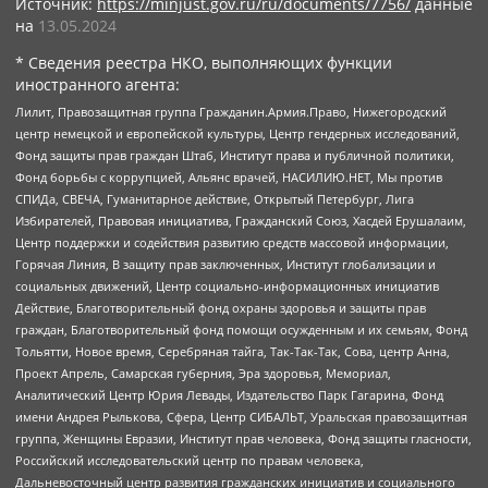
Источник:
https://minjust.gov.ru/ru/documents/7756/
данные
на
13.05.2024
* Сведения реестра НКО, выполняющих функции
иностранного агента:
Лилит, Правозащитная группа Гражданин.Армия.Право, Нижегородский
центр немецкой и европейской культуры, Центр гендерных исследований,
Фонд защиты прав граждан Штаб, Институт права и публичной политики,
Фонд борьбы с коррупцией, Альянс врачей, НАСИЛИЮ.НЕТ, Мы против
СПИДа, СВЕЧА, Гуманитарное действие, Открытый Петербург, Лига
Избирателей, Правовая инициатива, Гражданский Союз, Хасдей Ерушалаим,
Центр поддержки и содействия развитию средств массовой информации,
Горячая Линия, В защиту прав заключенных, Институт глобализации и
социальных движений, Центр социально-информационных инициатив
Действие, Благотворительный фонд охраны здоровья и защиты прав
граждан, Благотворительный фонд помощи осужденным и их семьям, Фонд
Тольятти, Новое время, Серебряная тайга, Так-Так-Так, Сова, центр Анна,
Проект Апрель, Самарская губерния, Эра здоровья, Мемориал,
Аналитический Центр Юрия Левады, Издательство Парк Гагарина, Фонд
имени Андрея Рылькова, Сфера, Центр СИБАЛЬТ, Уральская правозащитная
группа, Женщины Евразии, Институт прав человека, Фонд защиты гласности,
Российский исследовательский центр по правам человека,
Дальневосточный центр развития гражданских инициатив и социального