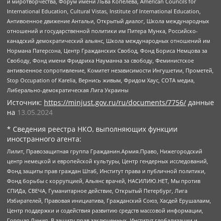
и миротворчества, Форум имени Льва Копелева, American Councils for
International Education, Cultural Vistas, Institute of International Education,
Антивоенное движение Антальи, Открытый диалог, Школа международных
отношений и государственной политики им Питера Мунка, Российско-
канадский демократический альянс, Школа международных отношений им
Нормана Патерсона, Центр Гражданских Свобод, Фонд Бориса Немцова за
Свободу, Фонд имени Фридриха Науманна за свободу, Феминистское
антивоенное сопротивление, Комитет независимости Ингушетии, Прометей,
Stop Occupation of Karelia, Вернись живым, Фридом Хаус, СОТА медиа,
Либерально-демократическая Лига Украины
Источник:
https://minjust.gov.ru/ru/documents/7756/
данные
на
13.05.2024
* Сведения реестра НКО, выполняющих функции
иностранного агента:
Лилит, Правозащитная группа Гражданин.Армия.Право, Нижегородский
центр немецкой и европейской культуры, Центр гендерных исследований,
Фонд защиты прав граждан Штаб, Институт права и публичной политики,
Фонд борьбы с коррупцией, Альянс врачей, НАСИЛИЮ.НЕТ, Мы против
СПИДа, СВЕЧА, Гуманитарное действие, Открытый Петербург, Лига
Избирателей, Правовая инициатива, Гражданский Союз, Хасдей Ерушалаим,
Центр поддержки и содействия развитию средств массовой информации,
Горячая Линия, В защиту прав заключенных, Институт глобализации и