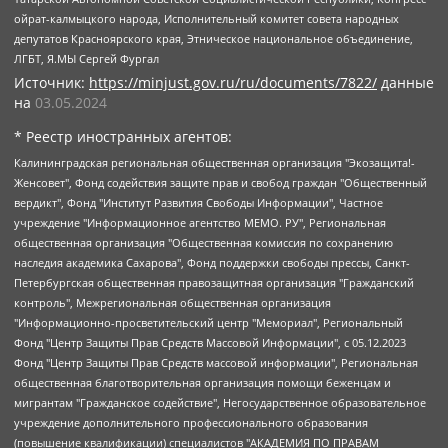
ойрат-калмыцкого народа, Исполнительный комитет совета народных
депутатов Красноярского края, Этническое национальное объединение,
ЛГБТ, Я.МЫ Сергей Фургал
Источник:
https://minjust.gov.ru/ru/documents/7822/
данные
на
03.05.2024
* Реестр иностранных агентов:
Калининградская региональная общественная организация "Экозащита!-Женсовет", Фонд содействия защите прав и свобод граждан "Общественный вердикт", Фонд "Институт Развития Свободы Информации", Частное учреждение "Информационное агентство МЕМО. РУ", Региональная общественная организация "Общественная комиссия по сохранению наследия академика Сахарова", Фонд поддержки свободы прессы, Санкт-Петербургская общественная правозащитная организация "Гражданский контроль", Межрегиональная общественная организация "Информационно-просветительский центр "Мемориал", Региональный Фонд "Центр Защиты Прав Средств Массовой Информации", с 05.12.2023 Фонд "Центр Защиты Прав Средств массовой информации", Региональная общественная благотворительная организация помощи беженцам и мигрантам "Гражданское содействие", Негосударственное образовательное учреждение дополнительного профессионального образования (повышение квалификации) специалистов "АКАДЕМИЯ ПО ПРАВАМ ЧЕЛОВЕКА", Свердловская региональная общественная организация "Сутяжник", Автономная некоммерческая организация "Центр независимых социологических исследований", Союз общественных объединений "Российский исследовательский центр по правам человека", Региональное общественное учреждение научно-информационный центр "МЕМОРИАЛ", Некоммерческая организация "Фонд защиты гласности", Автономная некоммерческая организация "Институт прав человека", Городская общественная организация "Екатеринбургское общество "МЕМОРИАЛ", Городская общественная организация "Рязанское историко-просветительское и правозащитное общество "Мемориал" (Рязанский Мемориал), Челябинский региональный орган общественной самодеятельности – женское общественное объединение "Женщины Евразии", Челябинский региональный орган общественной самодеятельности "Уральская правозащитная группа", Фонд содействия защите здоровья и социальной справедливости имени Андрея Рылькова, Автономная Некоммерческая Организация "Аналитический Центр Юрия Левады", Автономная некоммерческая организация социальной поддержки населения "Проект Апрель", Региональная общественная организация помощи женщинам и детям, находящимся в кризисной ситуации "Информационно-методический центр "Анна", Фонд содействия развитию массовых коммуникаций и правовому просвещению "Так-так-Так", Фонд содействия устойчивому развитию "Серебряная тайга", Свердловский региональный общественный фонд социальных проектов "Новое время", "Idel.Реалии", Кавказ.Реалии, Крым.Реалии, Телеканал Настоящее Время, Татаро-башкирская служба Радио Свобода (Azatliq Radiosi), Радио Свободная Европа/Радио Свобода (PCE/PC), "Сибирь.Реалии", "Фактограф", Благотворительный фонд помощи осужденным и их семьям, Автономная некоммерческая организация "Институт глобализации и социальных движений", Фонд "В защиту прав заключенных", Частное учреждение "Центр поддержки и содействия развитию средств массовой информации", Пензенский региональный общественный благотворительный фонд "Гражданский союз", "Север.Реалии", Некоммерческая организация Фонд "Правовая инициатива", Общество с ограниченной ответственностью "Радио Свободная Европа/Радио Свобода", Чешское информационное агентство "MEDIUM-ORIENT", Красноярская региональная общественная организация "Мы против СПИДа", Камалягин Денис Николаевич, Маркелов Сергей Евгеньевич, Пономарев Лев Александрович, Савицкая Людмила Алексеевна, Автономная некоммерческая организация "Центр по работе с проблемой насилия "НАСИЛИЮ.НЕТ", Межрегиональный профессиональный союз работников здравоохранения "Альянс врачей", Юридическое лицо, зарегистрированное в Латвийской Республике, SIA "Medusa Project" (регистрационный номер 40103797863, дата регистрации 10.06.2014), Некоммерческая организация "Фонд по борьбе с коррупцией", Автономная некоммерческая организация "Институт права и публичной политики", Баданин Роман Сергеевич, Гликин Максим Александрович, Железнова Мария Михайловна, Лукьянова Юлия Сергеевна, Маетная Елизавета Витальевна, Маняхин Петр Борисович, Чуракова Ольга Владимировна, Ярош Юлия Петровна, Юридическое лицо "The Insider SIA", зарегистрированное в Риге, Латвийская Республика (дата регистрации 26.06.2015), являющееся администратором доменного имени интернет-издания "The Insider SIA", https://theins.ru, Постернак Алексей Евгеньевич, Рубин Михаил Аркадьевич, Анин Роман Александрович, Юридическое лицо Istories fonds, зарегистрированное в Латвийской Республике (регистрационный номер 50008295751, дата регистрации 24.02.2020), Великовский Дмитрий Александрович, Долинина Ирина Николаевна, Мароховская Алеся Алексеевна, Шлейнов Роман Юрьевич, Шмагун Олеся Валентиновна, Общество с ограниченной ответственностью "Альтаир 2021", Общество с ограниченной ответственностью "Вега 2021", Общество с ограниченной ответственностью "Главный редактор 2021", Общество с ограниченной ответственностью "Ромашки монолит", Важенков Артем Валерьевич, Ивановская областная общественная организация "Центр гендерных исследований", Гурман Юрий Альбертович, Медиапроект "ОВД-Инфо", Егоров Владимир Владимирович, Жилинский Владимир Александрович, Общество с ограниченной ответственностью "ЗП", Иванова София Юрьевна, Карезина Инна Павловна, Кильтау Екатерина Викторовна, Петров Алексей Викторович, Пискунов Сергей Евгеньевич, Смирнов Сергей Сергеевич, Тихонов Михаил Сергеевич, Общество с ограниченной ответственностью "ЖУРНАЛИСТ-ИНОСТРАННЫЙ АГЕНТ", Арапова Галина Юрьевна, Вольтская Татьяна Анатольевна, Американская компания "Mason G.E.S. Anonymous Foundation" (США), являющаяся владельцем интернет-издания https://mnews.world/, Компания "Stichting Bellingcat", зарегистрированная в Нидерландах (дата регистрации 11.07.2018), Захаров Андрей Вячеславович, Клепиковская Екатерина Дмитриевна, Общество с ограниченной ответственностью "МЕМО", Перл Роман Александрович, Симонов Евгений Алексеевич, Соловьева Елена Анатольевна, Сотников Даниил Владимирович, Сурначева Елизавета Дмитриевна, Автономная некоммерческая организация по защите прав человека и информированию населения "Якутия – Наше Мнение", Общество с ограниченной ответственностью "Москоу диджитал медиа", с 26.01.2023 Общество с ограниченной ответственностью "Чайка Белые сады", Ветошкина Валерия Валерьевна, Заговора Максим Александрович, Межрегиональное общественное движение "Российская ЛГБТ - сеть", Оленичев Максим Владимирович, Павлов Иван Юрьевич, Скворцова Елена Сергеевна, Общество с ограниченной ответственностью "Как бы инагент", Кочетков Игорь Викторович, Общество с ограниченной ответственностью "Честные выборы", Еланчик Олег Александрович, Общество с ограниченной ответственностью "Нобелевский призыв", Гималова Регина Эмилевна, Григорьев Андрей Валерьевич, Григорьева Алина Александровна, Ассоциация по содействию защите прав призывников, альтернативнослужащих и военнослужащих "Правозащитная группа "Гражданин.Армия.Право", Хисамова Регина Фаритовна, Автономная некоммерческая организация по реализации социально-правовых программ "Лилит", Дальневосточное общественное движение "Маяк", Санкт-Петербургская ЛГБТ-инициативная группа "Выход", Инициативная группа ЛГБТ+ "Реверс", Алексеев Андрей Викторович, Бекбулатова Таисия Львовна, Беляев Иван Михайлович, Владыкина Елена Сергеевна, Гельман Марат Александрович, Никульшина Вероника Юрьевна, Толоконникова Надежда Андреевна, Шендерович Виктор Анатольевич, Общество с ограниченной ответственностью "Данное сообщение", Общество с ограниченной ответственностью Издательский дом "Новая глава", Айнбиндер Александра Александровна, Московский комьюнити-центр для ЛГБТ+инициатив, Благотворительный фонд развития филантропии, Deutsche Welle (Германия, Kurt-Schumacher-Strasse 3, 53113 Bonn), Борзунова Мария Михайловна, Воробьев Виктор Викторович, Голубева Анна Львовна, Константинова Алла Михайловна, Малкова Ирина Владимировна, Мурадов Мурад Абдулгалимович, Осетинская Елизавета Николаевна, Понасенков Евгений Николаевич, Ганапольский Матвей Юрьевич, Киселев Евгений Алексеевич, Борухович Ирина Григорьевна, Дремин Иван Тимофеевич, Дубровский Дмитрий Викторович, Красноярская региональная общественная организация поддержки и развития альтернативных образовательных технологий и межкультурных коммуникаций "ИНТЕРРА", Маяковская Екатерина Алексеевна, Фейгин Марк Захарович, Филимонов Андрей Викторович, Дзугкоева Регина Николаевна, Доброхотов Роман Александрович, Дудь Юрий Александрович, Елкин Сергей Владимирович, Кругликов Кирилл Игоревич, Сабунаева Мария Леонидовна, Семенов Алексей Владимирович, Шаинян Карен Багратович, Шульман Екатерина Михайловна, Асафьев Артур Валерьевич, Вахштайн Виктор Семенович, Венедиктов Алексей Алексеевич, Лушникова Екатерина Евгеньевна, Волков Леонид Михайлович, Невзоров Александр Глебович, Пархоменко Сергей Борисович, Сироткин Ярослав Николаевич, Кара-Мурза Владимир Владимирович, Баранова Наталья Владимировна, Гозман Леонид Яковлевич, Кагарлицкий Борис Юльевич, Климарев Михаил Валерьевич, Милов Владимир Станиславович, Автономная некоммерческая организация Краснодарский центр современного искусства "Типография", Моргенштерн Алишер Тагирович, Соболь Любовь Эдуардовна, Общество с ограниченной ответственностью "ЛИЗА НОРМ", Каспаров Гарри Кимович, Ходорковский Михаил Борисович, Общество с ограниченной ответственностью "Апрельские тезисы", Данилович Ирина Брониславовна, Кашин Олег Владимирович, Петров Николай Владимирович, Пивоваров Алексей Владимирович, Соколов Михаил Владимирович, Цветкова Юлия Владимировна, Чичваркин Евгений Александрович, Комитет против пыток/Команда против пыток, Общество с ограниченной ответственностью "Первый научный", Общество с ограниченной ответственностью "Вертолет и ко", Белоцерковская Вероника Борисовна, Кац Максим Евгеньевич, Лазарева Татьяна Юрьевна, Шаведдинов Руслан Табризович, Яшин Илья Валерьевич, Общество с ограниченной ответственностью "Иноагент ААВ", Алешковский Дмитрий Петрович, Альбац Евгения Марковна, Быков Дмитрий Львович, Галямина Юлия Евгеньевна, Лойко Сергей Леонидович, Мартынов Кирилл Константинович, Медведев Сергей Александрович, Крашенинников Федор Геннадиевич, Гордеева Катерина Вл