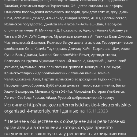
Талибан, Исламская партия Туркестана, Общество социальных реформ,
Общество возрождения исламского наследия, Дом двух святых, Джунд аш-
Шам, Исламский джихад, Аль-Каида, Имарат Кавказ, АБТО, Правый сектор,
Исламское государство, Джабха аль-Нусра ли-Ахль аш-Шам, Народное
ополчение имени К. Минина и Д. Пожарского, Аджр от Аллаха Субхану уа
Тагьаля SHAM, АУМ Синрике, Муджахеды джамаата Ат-Тавхида Валь-Джихад,
Чистопольский Джамаат, Рохнамо ба суи давлати исломи, Террористическое
сообщество Сеть, Катиба Таухид валь-Джихад, Хайят Тахрир аш-Шам, Ахлю
Сунна Валь Джамаа, National Socialism/White Power, Артподготовка,
Религиозная группа “Джамаат “Красный пахарь”, Колумбайн, Хатлонский
джамаат, Мусульманская религиозная группа п. Кушкуль г. Оренбург,
Крымско-татарский добровольческий батальон имени Номана
Челебиджихана, Азов, Партия исламского возрождения Таджикистана,
Народная самооборона, Дуббайский джамаат, московская ячейка, Батал-
Хаджи Белхороев, Маньяки Культ Убийц, Молодёжь Которая Улыбается,
Легион Свобода России, Айдар, Русский добровольческий корпус
Источник:
http://nac.gov.ru/terroristicheskie-i-ekstremistskie-
organizacii-i-materialy.html
данные на
16.11.2023
* Перечень общественных объединений и религиозных
организаций в отношении которых судом принято
вступившее в законную силу решение о ликвидации или