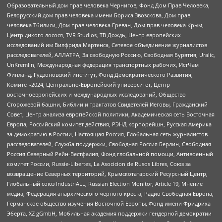
Образовательный дом прав человека Чернигов, Фонд Дом Прав Человека,
Белорусский дом прав человека имени Бориса Звозскова, Дом прав
человека Тбилиси, Дом прав человека Ереван, Дом прав человека Крым,
Центр дикого лосося, TVR Studios, ТВ Дождь, Центр европейских
исследований им Вилфрида Мартенса, Сетевое объединение журналистов
расследователей, АЛЛАТРА, За свободную Россию, Свободная Бурятия, Uralic,
UnKremlin, Международная федерация транспортных рабочих, ИстЧам
Финланд, Гудзоновский институт, Фонд Демократического Развития,
Комитет-2024, Центрально-Европейский университет, Центр
восточноевропейских и международных исследований, Общество
Сторожевой башни, Библии и трактатов Свидетелей Иеговы, Гражданский
Совет, Центр анализа европейской политики, Академическая сеть Восточная
Европа, Российский комитет действия, РЭНД корпорейшн, Русская Америка
за демократию в России, Настоящая Россия, Глобальная сеть журналистов-
расследователей, Служба поддержки, Свободная Россия Берлин, Свободная
Россия Северный Рейн-Вестфалия, Фонд глобальной помощи, Антивоенный
комитет России, Russie-Libertes, La Asocicion de Rusos Libres, Союз за
возвращение Северных территорий, Крымскотатарский Ресурсный Центр,
Глобальный союз IndustriALL, Russian Election Monitor, Article 19, Мнение
медиа, Федерация анархического черного креста, Радио Свободная Европа,
Германское общество изучения Восточной Европы, Фонд имени Фридриха
Эберта, XZ gGmbH, Мобильная академия поддержки гендерной демократии