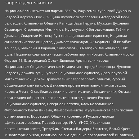
запрете деятельности:
Национал-большевистская партия, ВЕК РА, Рада земли Кубанской Духовно
Родовой Державы Русь, Община Духовного Управления Асгардской Веси
Беловодья, Славянская Община Капища Веды Перуна, Мужская Духовная
Семинария Староверов-Инглингов, Нурджулар, К Богодержавию, Таблиги
Джамаат, Свидетели Иеговы, Русское национальное единство, Национал-
социалистическое общество, Джамаат мувахидов, Объединенный Вилайат
Кабарды, Балкарии и Карачая, Союз славян, Ат-Такфир Валь-Хиджра, Пит
Буль, Национал-социалистическая рабочая партия России, Славянский союз,
Формат-18, Благородный Орден Дьявола, Армия воли народа,
Национальная Социалистическая Инициатива города Череповца, Духовно-
Родовая Держава Русь, Русское национальное единство, Древнерусской
Инглистической церкви Православных Староверов-Инглингов, Русский
общенациональный союз, Движение против нелегальной иммиграции,
Кровь и Честь, О свободе совести и о религиозных объединениях, Омская
организация общественного политического движения Русское
национальное единство, Северное Братство, Клуб Болельщиков
Футбольного Клуба Динамо, Файзрахманисты, Мусульманская религиозная
организация п. Боровский, Община Коренного Русского народа
Щелковского района, Правый сектор, УНА - УНСО, Украинская
повстанческая армия, Тризуб им. Степана Бандеры, Братство, Белый Крест,
Misanthropic division, Религиозное объединение последователей инглиизма,