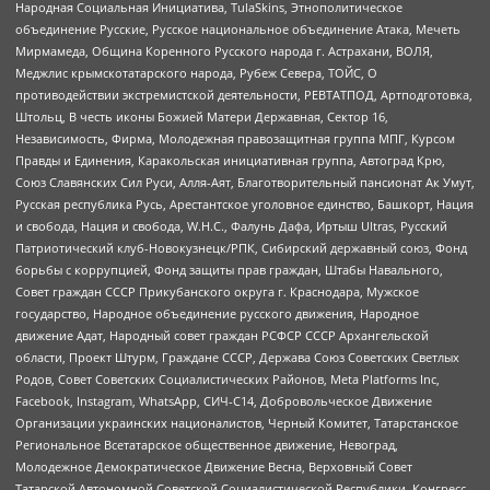
Народная Социальная Инициатива, TulaSkins, Этнополитическое
объединение Русские, Русское национальное объединение Атака, Мечеть
Мирмамеда, Община Коренного Русского народа г. Астрахани, ВОЛЯ,
Меджлис крымскотатарского народа, Рубеж Севера, ТОЙС, О
противодействии экстремистской деятельности, РЕВТАТПОД, Артподготовка,
Штольц, В честь иконы Божией Матери Державная, Сектор 16,
Независимость, Фирма, Молодежная правозащитная группа МПГ, Курсом
Правды и Единения, Каракольская инициативная группа, Автоград Крю,
Союз Славянских Сил Руси, Алля-Аят, Благотворительный пансионат Ак Умут,
Русская республика Русь, Арестантское уголовное единство, Башкорт, Нация
и свобода, Нация и свобода, W.H.С., Фалунь Дафа, Иртыш Ultras, Русский
Патриотический клуб-Новокузнецк/РПК, Сибирский державный союз, Фонд
борьбы с коррупцией, Фонд защиты прав граждан, Штабы Навального,
Совет граждан СССР Прикубанского округа г. Краснодара, Мужское
государство, Народное объединение русского движения, Народное
движение Адат, Народный совет граждан РСФСР СССР Архангельской
области, Проект Штурм, Граждане СССР, Держава Союз Советских Светлых
Родов, Совет Советских Социалистических Районов, Meta Platforms Inc,
Facebook, Instagram, WhatsApp, СИЧ-С14, Добровольческое Движение
Организации украинских националистов, Черный Комитет, Татарстанское
Региональное Всетатарское общественное движение, Невоград,
Молодежное Демократическое Движение Весна, Верховный Совет
Татарской Автономной Советской Социалистической Республики, Конгресс