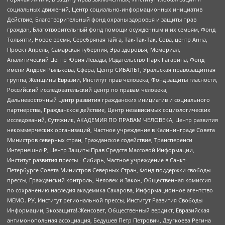
социальных движений, Центр социально-информационных инициатив
Действие, Благотворительный фонд охраны здоровья и защиты прав
граждан, Благотворительный фонд помощи осужденным и их семьям, Фонд
Тольятти, Новое время, Серебряная тайга, Так-Так-Так, Сова, центр Анна,
Проект Апрель, Самарская губерния, Эра здоровья, Мемориал,
Аналитический Центр Юрия Левады, Издательство Парк Гагарина, Фонд
имени Андрея Рылькова, Сфера, Центр СИБАЛЬТ, Уральская правозащитная
группа, Женщины Евразии, Институт прав человека, Фонд защиты гласности,
Российский исследовательский центр по правам человека,
Дальневосточный центр развития гражданских инициатив и социального
партнерства, Гражданское действие, Центр независимых социологических
исследований, Сутяжник, АКАДЕМИЯ ПО ПРАВАМ ЧЕЛОВЕКА, Центр развития
некоммерческих организаций, Частное учреждение в Калининграде Совета
Министров северных стран, Гражданское содействие, Трансперенси
Интернешнл-Р, Центр Защиты Прав Средств Массовой Информации,
Институт развития прессы - Сибирь, Частное учреждение в Санкт-
Петербурге Совета Министров Северных Стран, Фонд поддержки свободы
прессы, Гражданский контроль, Человек и Закон, Общественная комиссия
по сохранению наследия академика Сахарова, Информационное агентство
МЕМО. РУ, Институт региональной прессы, Институт Развития Свободы
Информации, Экозащита!-Женсовет, Общественный вердикт, Евразийская
антимонопольная ассоциация, Бедушев Петр Петрович, Дзугкоева Регина