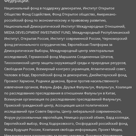
Федерации:
Национальный фонд в поддержку демократии, Институт Открытое
Общество Фонд Содействия, Фонд Открытое общество, Американо-
российский фонд по экономическому и правовому развитию,
Национальный Демократический Институт Международных Отношений,
MEDIA DEVELOPMENT INVESTMENT FUND, Международный Республиканский
Институт, Открытая Россия, Институт современной России, Черноморский
фонд регионального сотрудничества, Европейская Платформа за
Демократические Выборы, Международный центр электоральных
исследований, Германский фонд Маршалла Соединенных Штатов,
Тихоокеанский центр защиты окружающей среды и природных ресурсов,
Свободная Россия, Всемирный конгресс украинцев, Атлантический совет,
Человек в беде, Европейский фонд за демократию, Джеймстаунский фонд,
Прожект Хармони, Родники дракона, Врачи против насильственного
извлечения органов, Фалунь Дафа, Друзья Фалуньгун, Фалуньгун, Коалиция
по расследованию преследования в отношении Фалуньгун в Китае,
Всемирная организация по расследованию преследований Фалуньгун,
Пражский гражданский центр, Ассоциация школ политических
исследований при Совете Европы, Центр либеральной современности,
Форум русскоязычных европейцев, Немецко-русский обмен, Бард колледж,
Европейский выбор, Фонд Ходорковского, Оксфордский российский фонд,
Фонд Будущее России, Компания свободы информации, Проект Медиа,
Международное партнерство за права человека, Духовное Управление