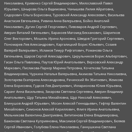
Николаевна, Кривенко Сергей Владимирович, Милославский Павел
Юрьевич, Шнырова Ольга Вадимовна, Чанышева Лилия Айратовна,
Сидорович Ольга Борисовна, Туровский Александр Алексеевич, Васильева
Анастасия Евгеньевна, Ривина Анна Валерьевна, Бойко Анатолий
Николаевич, Дугин Сергей Георгиевич, Пивоваров Андрей Сергеевич,
Аверин Виталий Евгеньевич, Барахоев Магомед Бекханович, Шарипков
Олег Викторович, Мошель Ирина Ароновна, Шведов Григорий Сергеевич,
Пономарев Лев Александрович, Каргалицкий Борис Юльевич, Созаев
Валерий Валерьевич, Исламов Тимур Рифгатович, Романова Ольга
Евгеньевна, Щаров Сергей Алексадрович, Цирульников Борис Альбертович,
Гасан Ольга Павловна, Паутов Юрий Анатольевич, Верховский Александр
Маркович, Пислакова-Паркер Марина Петровна, Кочеткова Татьяна
Владимировна, Чуркина Наталья Валерьевна, Акимова Татьяна Николаевна,
Золотарева Екатерина Александровна, Рачинский Ян Збигневич, Жемкова
Елена Борисовна, Гудков Лев Дмитриевич, Илларионова Юлия Юрьевна,
Саранг Анна Васильевна, Захарова Светлана Сергеевна, Аверин Владимир
Анатольевич, Щур Татьяна Михайловна, Щур Николай Алексеевич,
Блинушов Андрей Юрьевич, Мосин Алексей Геннадьевич, Гефтер Валентин
Михайлович, Симонов Алексей Кириллович, Флиге Ирина Анатольевна,
Мельникова Валентина Дмитриевна, Вититинова Елена Владимировна,
Баженова Светлана Куприяновна, Максимов Сергей Владимирович, Беляев
Сергей Иванович, Голубева Елена Николаевна, Ганнушкина Светлана