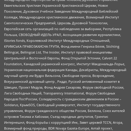
Евангельских Христиан Украинской Христианской Церкви, Новое
Поколение, Духовное Учебное Заведение Международный Библейский
Колледж, Международное христианское движение, Всемирный Институт
Саентологических Предприятий, Церковь Духовной Технологии,
Европейская сеть организаций по наблюдению за выборами, Республика
Польша, СВОБОДНЫЙ ИДЕЛЬ-УРАЛ, Ассоциация развития журналистики,
IStories fonds, Королевский Институт Международных Отношений,
КРИМСЬКА ПРАВОЗАХИСНА ГРУПА, Фонд имени Генриха Бёлля, Stichting
Bellingcat, Bellingcat Ltd, The Insider, Институт правовой инициативы
Центральной и Восточной Европы, Фонд Открытой Эстонии, Calvert 22
Foundation, Канадский украинский конгресс, Институт Макдональда-Лорье,
Украинская национальная федерация Канады, Декабристы, Международный
научный центр им Вудро Вильсона, Свободная пресса, Возрождение,
Всеукраинский духовный центр , Риддл, Русский антивоенный комитет в
Швеции, Проект Медуза, Фонд Андрея Сахарова, Форум свободной России,
Лига Свободных Наций, Transparеncy International, Форум Свободных
Народов ПостРоссии, Солидарность с гражданским движением в России –
Solidarus, КрымSOS, Свободный университет, Институт государственного
управления, Форум гражданского общества Россия, Беллона, Союз жителей
островов Тисима и Хабомаи, Съезд народных депутатов, Гринпис
Интернешнл, Фонд борьбы с коррупцией Инк, Завет церквей TCCN, Агора,
Всемирный фонд природы, BDR Novaja Gazeta-Europe, Алтай проект,