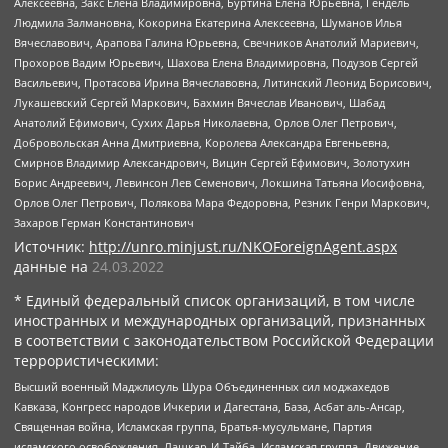
Алексеевна, Закс Елена Владимировна, Буртина Елена Юрьевна, Гендель
Людмила Залмановна, Кокорина Екатерина Алексеевна, Шуманов Илья
Вячеславович, Арапова Галина Юрьевна, Свечников Анатолий Мариевич,
Прохоров Вадим Юрьевич, Шахова Елена Владимировна, Подузов Сергей
Васильевич, Протасова Ирина Вячеславовна, Литинский Леонид Борисович,
Лукашевский Сергей Маркович, Бахмин Вячеслав Иванович, Шабад
Анатолий Ефимович, Сухих Дарья Николаевна, Орлов Олег Петрович,
Добровольская Анна Дмитриевна, Королева Александра Евгеньевна,
Смирнов Владимир Александрович, Вицин Сергей Ефимович, Золотухин
Борис Андреевич, Левинсон Лев Семенович, Локшина Татьяна Иосифовна,
Орлов Олег Петрович, Полякова Мара Федоровна, Резник Генри Маркович,
Захаров Герман Константинович
Источник:
http://unro.minjust.ru/NKOForeignAgent.aspx
данные на
24.03.2022
* Единый федеральный список организаций, в том числе
иностранных и международных организаций, признанных
в соответствии с законодательством Российской Федерации
террористическими:
Высший военный Маджлисуль Шура Объединенных сил моджахедов
Кавказа, Конгресс народов Ичкерии и Дагестана, База, Асбат аль-Ансар,
Священная война, Исламская группа, Братья-мусульмане, Партия
исламского освобождения, Лашкар-И-Тайба, Исламская группа, Движение