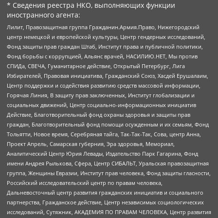
* Сведения реестра НКО, выполняющих функции
иностранного агента:
Лилит, Правозащитная группа Гражданин.Армия.Право, Нижегородский
центр немецкой и европейской культуры, Центр гендерных исследований,
Фонд защиты прав граждан Штаб, Институт права и публичной политики,
Фонд борьбы с коррупцией, Альянс врачей, НАСИЛИЮ.НЕТ, Мы против
СПИДа, СВЕЧА, Гуманитарное действие, Открытый Петербург, Лига
Избирателей, Правовая инициатива, Гражданский Союз, Хасдей Ерушалаим,
Центр поддержки и содействия развитию средств массовой информации,
Горячая Линия, В защиту прав заключенных, Институт глобализации и
социальных движений, Центр социально-информационных инициатив
Действие, Благотворительный фонд охраны здоровья и защиты прав
граждан, Благотворительный фонд помощи осужденным и их семьям, Фонд
Тольятти, Новое время, Серебряная тайга, Так-Так-Так, Сова, центр Анна,
Проект Апрель, Самарская губерния, Эра здоровья, Мемориал,
Аналитический Центр Юрия Левады, Издательство Парк Гагарина, Фонд
имени Андрея Рылькова, Сфера, Центр СИБАЛЬТ, Уральская правозащитная
группа, Женщины Евразии, Институт прав человека, Фонд защиты гласности,
Российский исследовательский центр по правам человека,
Дальневосточный центр развития гражданских инициатив и социального
партнерства, Гражданское действие, Центр независимых социологических
исследований, Сутяжник, АКАДЕМИЯ ПО ПРАВАМ ЧЕЛОВЕКА, Центр развития