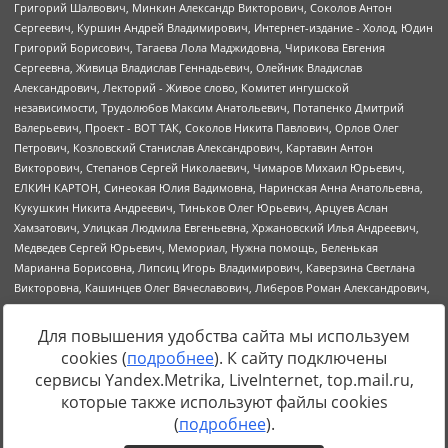
Для повышения удобства сайта мы используем
cookies (
подробнее
). К сайту подключены
Источник:
https://minjust.gov.ru/uploaded/files/reestr-
сервисы Yandex.Metrika, LiveInternet, top.mail.ru,
inostrannyih-agentov-22-03-2024.pdf
данные на
22.03.2024
которые также используют файлы cookies
(
подробнее
).