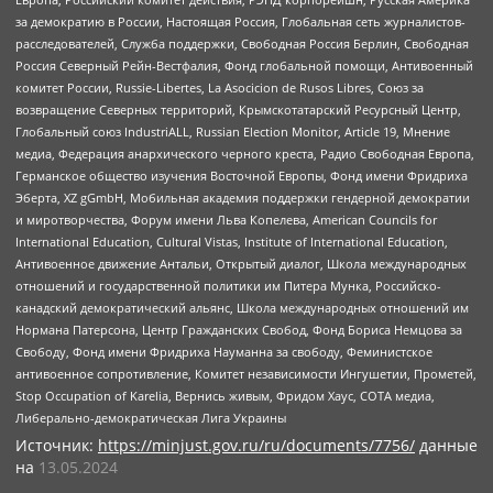
за демократию в России, Настоящая Россия, Глобальная сеть журналистов-
расследователей, Служба поддержки, Свободная Россия Берлин, Свободная
Россия Северный Рейн-Вестфалия, Фонд глобальной помощи, Антивоенный
комитет России, Russie-Libertes, La Asocicion de Rusos Libres, Союз за
возвращение Северных территорий, Крымскотатарский Ресурсный Центр,
Глобальный союз IndustriALL, Russian Election Monitor, Article 19, Мнение
медиа, Федерация анархического черного креста, Радио Свободная Европа,
Германское общество изучения Восточной Европы, Фонд имени Фридриха
Эберта, XZ gGmbH, Мобильная академия поддержки гендерной демократии
и миротворчества, Форум имени Льва Копелева, American Councils for
International Education, Cultural Vistas, Institute of International Education,
Антивоенное движение Антальи, Открытый диалог, Школа международных
отношений и государственной политики им Питера Мунка, Российско-
канадский демократический альянс, Школа международных отношений им
Нормана Патерсона, Центр Гражданских Свобод, Фонд Бориса Немцова за
Свободу, Фонд имени Фридриха Науманна за свободу, Феминистское
антивоенное сопротивление, Комитет независимости Ингушетии, Прометей,
Stop Occupation of Karelia, Вернись живым, Фридом Хаус, СОТА медиа,
Либерально-демократическая Лига Украины
Источник:
https://minjust.gov.ru/ru/documents/7756/
данные
на
13.05.2024