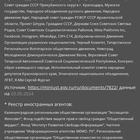
Совет граждан СССР Прикубанского округа г. Краснодара, Мужское
государство, Народное объединение русского движения, Народное
движение Адат, Народный совет граждан РСФСР СССР Архангельской
области, Проект Штурм, Граждане СССР, Держава Союз Советских Светлых
Родов, Совет Советских Социалистических Районов, Meta Platforms Inc,
Facebook, Instagram, WhatsApp, СИЧ-С14, Добровольческое Движение
Организации украинских националистов, Черный Комитет, Татарстанское
Региональное Всетатарское общественное движение, Невоград,
Молодежное Демократическое Движение Весна, Верховный Совет
Татарской Автономной Советской Социалистической Республики, Конгресс
ойрат-калмыцкого народа, Исполнительный комитет совета народных
депутатов Красноярского края, Этническое национальное объединение,
ЛГБТ, Я.МЫ Сергей Фургал
Источник:
https://minjust.gov.ru/ru/documents/7822/
данные
на
03.05.2024
* Реестр иностранных агентов:
Калининградская региональная общественная организация "Экозащита!-Женсовет", Фонд содействия защите прав и свобод граждан "Общественный вердикт", Фонд "Институт Развития Свободы Информации", Частное учреждение "Информационное агентство МЕМО. РУ", Региональная общественная организация "Общественная комиссия по сохранению наследия академика Сахарова", Фонд поддержки свободы прессы, Санкт-Петербургская общественная правозащитная организация "Гражданский контроль", Межрегиональная общественная организация "Информационно-просветительский центр "Мемориал", Региональный Фонд "Центр Защиты Прав Средств Массовой Информации", с 05.12.2023 Фонд "Центр Защиты Прав Средств массовой информации", Региональная общественная благотворительная организация помощи беженцам и мигрантам "Гражданское содействие", Негосударственное образовательное учреждение дополнительного профессионального образования (повышение квалификации) специалистов "АКАДЕМИЯ ПО ПРАВАМ ЧЕЛОВЕКА", Свердловская региональная общественная организация "Сутяжник", Автономная некоммерческая организация "Центр независимых социологических исследований", Союз общественных объединений "Российский исследовательский центр по правам человека", Региональное общественное учреждение научно-информационный центр "МЕМОРИАЛ", Некоммерческая организация "Фонд защиты гласности", Автономная некоммерческая организация "Институт прав человека", Городская общественная организация "Екатеринбургское общество "МЕМОРИАЛ", Городская общественная организация "Рязанское историко-просветительское и правозащитное общество "Мемориал" (Рязанский Мемориал), Челябинский региональный орган общественной самодеятельности – женское общественное объединение "Женщины Евразии", Челябинский региональный орган общественной самодеятельности "Уральская правозащитная группа", Фонд содействия защите здоровья и социальной справедливости имени Андрея Рылькова, Автономная Некоммерческая Организация "Аналитический Центр Юрия Левады", Автономная некоммерческая организация социальной поддержки населения "Проект Апрель", Региональная общественная организация помощи женщинам и детям, находящимся в кризисной ситуации "Информационно-методический центр "Анна", Фонд содействия развитию массовых коммуникаций и правовому просвещению "Так-так-Так", Фонд содействия устойчивому развитию "Серебряная тайга", Свердловский региональный общественный фонд социальных проектов "Новое время", "Idel.Реалии", Кавказ.Реалии, Крым.Реалии, Телеканал Настоящее Время, Татаро-башкирская служба Радио Свобода (Azatliq Radiosi), Радио Свободная Европа/Радио Свобода (PCE/PC), "Сибирь.Реалии", "Фактограф", Благотворительный фонд помощи осужденным и их семьям, Автономная некоммерческая организация "Институт глобализации и социальных движений", Фонд "В защиту прав заключенных", Частное учреждение "Центр поддержки и содействия развитию средств массовой информации", Пензенский региональный общественный благотворительный фонд "Гражданский союз", "Север.Реалии", Некоммерческая организация Фонд "Правовая инициатива", Общество с ограниченной ответственностью "Радио Свободная Европа/Радио Свобода", Чешское информационное агентство "MEDIUM-ORIENT", Красноярская региональная общественная организация "Мы против СПИДа", Камалягин Денис Николаевич, Маркелов Сергей Евгеньевич, Пономарев Лев Александрович, Савицкая Людмила Алексеевна, Автономная некоммерческая организация "Центр по работе с проблемой насилия "НАСИЛИЮ.НЕТ", Межрегиональный профессиональный союз работников здравоохранения "Альянс врачей", Юридическое лицо, зарегистрированное в Латвийской Республике, SIA "Medusa Project" (регистрационный номер 40103797863, дата регистрации 10.06.2014), Некоммерческая организация "Фонд по борьбе с коррупцией", Автономная некоммерческая организация "Институт права и публичной политики", Баданин Роман Сергеевич, Гликин Максим Александрович, Железнова Мария Михайловна, Лукьянова Юлия Сергеевна, Маетная Елизавета Витальевна, Маняхин Петр Борисович, Чуракова Ольга Владимировна, Ярош Юлия Петровна, Юридическое лицо "The Insider SIA", зарегистрированное в Риге, Латвийская Республика (дата регистрации 26.06.2015), являющееся администратором доменного имени интернет-издания "The Insider SIA", https://theins.ru, Постернак Алексей Евгеньевич, Рубин Михаил Аркадьевич, Анин Роман Александрович, Юридическое лицо Istories fonds, зарегистрированное в Латвийской Республике (регистрационный номер 50008295751, дата регистрации 24.02.2020), Великовский Дмитрий Александрович, Долинина Ирина Николаевна, Мароховская Алеся Алексеевна, Шлейнов Роман Юрьевич, Шмагун Олеся Валентиновна, Общество с ограниченной ответственностью "Альтаир 2021", Общество с ограниченной ответственностью "Вега 2021", Общество с ограниченной ответственностью "Главный редактор 2021", Общество с ограниченной ответственностью "Ромашки монолит", Важенков Артем Валерьевич, Ивановская областная общественная организация "Центр гендерных исследований", Гурман Юрий Альбертович, Медиапроект "ОВД-Инфо", Егоров Владимир Владимирович, Жилинский Владимир Александрович, Общество с ограниченной ответственностью "ЗП", Иванова София Юрьевна, Карезина Инна Павловна, Кильтау Екатерина Викторовна, Петров Алексей Викторович, Пискунов Сергей Евгеньевич, Смирнов Сергей Сергеевич, Тихонов Михаил Сергеевич, Общество с ограниченной ответственностью "ЖУРНАЛИСТ-ИНОСТРАННЫЙ АГЕНТ", Арапова Галина Юрьевна, Вольтская Татьяна Анатольевна, Американская компания "Mason G.E.S. Anonymous Foundation" (США), являющаяся владельцем интернет-издания https://mnews.world/, Компания "Stichting Bellingcat", зарегистрированная в Нидерландах (дата регистрации 11.07.2018), Захаров Андрей Вячеславович, Клепиковская Екатерина Дмитриевна, Общество с ограниченной ответственностью "МЕМО", Перл Роман Александрович, Симонов Евгений Алексеевич, Соловьева Елена Анатольевна, Сотников Даниил Владимирович, Сурначева Елизавета Дмитриевна, Автономная некоммерческая организация по защите прав человека и информированию населения "Якутия – Наше Мнение", Общество с ограниченной ответственностью "Москоу диджитал медиа", с 26.01.2023 Общество с ограниченной ответственностью "Чайка Белые сады", Ветошкина Валерия Валерьевна, Заговора Максим Александрович, Межрегиональное общественное движение "Российская ЛГБТ - сеть", Оленичев Максим Владимирович, Павлов Иван Юрьевич, Скворцова Елена Сергеевна, Общество с ограниченной ответственностью "Как бы инагент", Кочетков Игорь Викторович, Общество с ограниченной ответственностью "Честные выборы", Еланчик Олег Александрович, Общество с ограниченной ответственностью "Нобелевский призыв", Гималова Регина Эмилевна, Григорьев Андрей Валерьевич, Григорьева Алина Александровна, Ассоциация по содействию защите прав призывников, альтернативнослужащих и военнослужащих "Правозащитная группа "Гражданин.Армия.Право", Хисамова Регина Фаритовна, Автономная некоммерческая организация по реализации социально-правовых программ "Лилит", Дальневосточное общественное движение "Маяк", Санкт-Петербургская ЛГБТ-инициативная группа "Выход", Инициативная группа ЛГБТ+ "Реверс", Алексеев Андрей Викторович, Бекбулатова Таисия Львовна, Беляев Иван Михайлович, Владыкина Елена Сергеевна, Гельман Марат Александрович, Никульшина Вероника Юрьевна, Толоконникова Надежда Андреевна, Шендерович Виктор Анатольевич, Общество с ограниченной ответственностью "Данное сообщение", Общество с ограниченной ответственностью Издательский дом "Новая глава", Айнбиндер Александра Александровна, Московский комьюнити-центр для ЛГБТ+инициатив, Благотворительный фонд развития филантропии, Deutsche Welle (Германия, Kurt-Schumacher-Strasse 3, 53113 Bonn), Борзунова Мария Михайловна, Воробьев Виктор Викторович, Голубева Анна Львовна, Константинова Алла Михайловна, Малкова Ирина Владимировна, Мурадов Мурад Абдулгалимович, Осетинская Елизавета Николаевна, Понасенков Евгений Николаевич, Ганапольский Матвей Юрьевич, Киселев Евгений Алексеевич, Борухович Ирина Григорьевна, Дремин Иван Тимофеевич, Дубровский Дмитрий Викторович, Красноярская региональная общественная организация поддержки и развития альтернативных образовательных технологий и межкультурных коммуникаций "ИНТЕРРА", Маяковская Екатерина Алексеевна, Фейгин Марк Захарович, Филимонов Андрей Викторович, Дзугкоева Регина Николаевна, Доброхотов Роман Александрович, Дудь Юрий Александрович, Елкин Сергей Владимирович, Кругликов Кирилл Игоревич, Сабунаева Мария Леонидовна, Семенов Алексей Владимирович, Шаинян Карен Багратович, Шульман Екатерина Михайловна, Асафьев Артур Валерьевич, Вахштайн Виктор Семенович, Венедиктов Алексей Алексеевич, Лушникова Екатерина Евгеньевна, Волков Леонид Михайлович, Невзоров Александр Глебович, Пархоменко Сергей Борисович, Сироткин Ярослав Николаевич, Кара-Мурза Владимир Владимирович, Баранова Наталья Владимировна, Гозман Леонид Яковлевич, Кагарлицкий Борис Юльевич, Климарев Михаил Валерьевич, Милов Владимир Станиславович, Автономная некоммерческая организация Краснодарский центр современного искусства "Типография", Моргенштерн Алишер Тагирович, Соболь Любовь Эдуардовна, Общество с ограниченной ответственностью "ЛИЗА НОРМ", Каспаров Гарри Кимович, Ходорковский Михаил Борисович, Общество с ограниченной ответственностью "Апрельские тезисы", Данилович Ирина Брониславовна, Кашин Олег Владимирович, Петров Николай Владимирович, Пивоваров Алексей Владимирович, Соколов Михаил Владимирович, Цветкова Юлия Владимировна, Чичваркин Евгений Александрович, Комитет против пыток/Команда против пыток, Общество с ограниченной ответственностью "Первый научный", Общество с ограниченной ответственностью "Вертолет и ко", Белоцерковская Вероника Борисовна, Кац Максим Евгеньевич, Лазарева Татьяна Юрьевна, Шаведдинов Руслан Табризович, Яшин Илья Валерьевич, Общество с ограниченной ответственностью "Иноагент ААВ", Алешковский Дмитрий Петрович, Альбац Евгения Марковна, Быков Дмитрий Львович, Галямина Юлия Евгеньевна, Лойко Сергей Леонидович, Мартынов Кирилл Константинович, Медведев Сергей Александрович, Крашенинников Федор Геннадиевич, Гордеева Катерина Вл