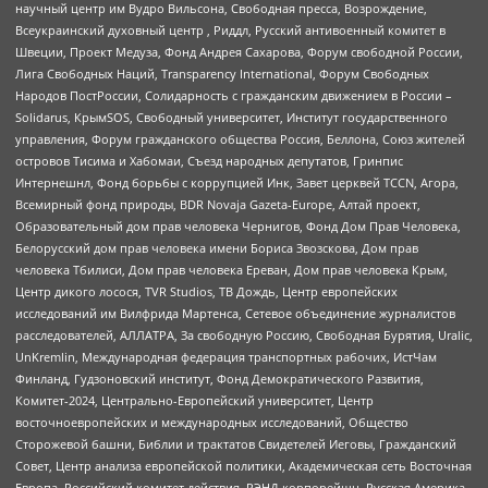
научный центр им Вудро Вильсона, Свободная пресса, Возрождение,
Всеукраинский духовный центр , Риддл, Русский антивоенный комитет в
Швеции, Проект Медуза, Фонд Андрея Сахарова, Форум свободной России,
Лига Свободных Наций, Transparеncy International, Форум Свободных
Народов ПостРоссии, Солидарность с гражданским движением в России –
Solidarus, КрымSOS, Свободный университет, Институт государственного
управления, Форум гражданского общества Россия, Беллона, Союз жителей
островов Тисима и Хабомаи, Съезд народных депутатов, Гринпис
Интернешнл, Фонд борьбы с коррупцией Инк, Завет церквей TCCN, Агора,
Всемирный фонд природы, BDR Novaja Gazeta-Europe, Алтай проект,
Образовательный дом прав человека Чернигов, Фонд Дом Прав Человека,
Белорусский дом прав человека имени Бориса Звозскова, Дом прав
человека Тбилиси, Дом прав человека Ереван, Дом прав человека Крым,
Центр дикого лосося, TVR Studios, ТВ Дождь, Центр европейских
исследований им Вилфрида Мартенса, Сетевое объединение журналистов
расследователей, АЛЛАТРА, За свободную Россию, Свободная Бурятия, Uralic,
UnKremlin, Международная федерация транспортных рабочих, ИстЧам
Финланд, Гудзоновский институт, Фонд Демократического Развития,
Комитет-2024, Центрально-Европейский университет, Центр
восточноевропейских и международных исследований, Общество
Сторожевой башни, Библии и трактатов Свидетелей Иеговы, Гражданский
Совет, Центр анализа европейской политики, Академическая сеть Восточная
Европа, Российский комитет действия, РЭНД корпорейшн, Русская Америка