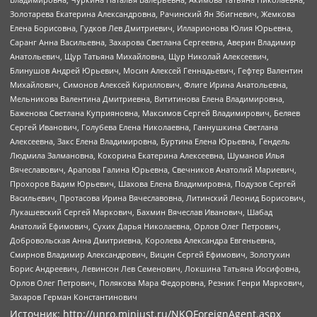
Золотарева Екатерина Александровна, Рачинский Ян Збигневич, Жемкова
Елена Борисовна, Гудков Лев Дмитриевич, Илларионова Юлия Юрьевна,
Саранг Анна Васильевна, Захарова Светлана Сергеевна, Аверин Владимир
Анатольевич, Щур Татьяна Михайловна, Щур Николай Алексеевич,
Блинушов Андрей Юрьевич, Мосин Алексей Геннадьевич, Гефтер Валентин
Михайлович, Симонов Алексей Кириллович, Флиге Ирина Анатольевна,
Мельникова Валентина Дмитриевна, Вититинова Елена Владимировна,
Баженова Светлана Куприяновна, Максимов Сергей Владимирович, Беляев
Сергей Иванович, Голубева Елена Николаевна, Ганнушкина Светлана
Алексеевна, Закс Елена Владимировна, Буртина Елена Юрьевна, Гендель
Людмила Залмановна, Кокорина Екатерина Алексеевна, Шуманов Илья
Вячеславович, Арапова Галина Юрьевна, Свечников Анатолий Мариевич,
Прохоров Вадим Юрьевич, Шахова Елена Владимировна, Подузов Сергей
Васильевич, Протасова Ирина Вячеславовна, Литинский Леонид Борисович,
Лукашевский Сергей Маркович, Бахмин Вячеслав Иванович, Шабад
Анатолий Ефимович, Сухих Дарья Николаевна, Орлов Олег Петрович,
Добровольская Анна Дмитриевна, Королева Александра Евгеньевна,
Смирнов Владимир Александрович, Вицин Сергей Ефимович, Золотухин
Борис Андреевич, Левинсон Лев Семенович, Локшина Татьяна Иосифовна,
Орлов Олег Петрович, Полякова Мара Федоровна, Резник Генри Маркович,
Захаров Герман Константинович
Источник:
http://unro.minjust.ru/NKOForeignAgent.aspx