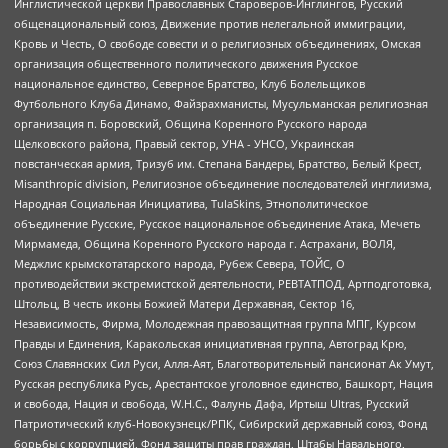
Инглистической церкви Православных Староверов-Инглингов, Русский
общенациональный союз, Движение против нелегальной иммиграции,
Кровь и Честь, О свободе совести и о религиозных объединениях, Омская
организация общественного политического движения Русское
национальное единство, Северное Братство, Клуб Болельщиков
Футбольного Клуба Динамо, Файзрахманисты, Мусульманская религиозная
организация п. Боровский, Община Коренного Русского народа
Щелковского района, Правый сектор, УНА - УНСО, Украинская
повстанческая армия, Тризуб им. Степана Бандеры, Братство, Белый Крест,
Misanthropic division, Религиозное объединение последователей инглиизма,
Народная Социальная Инициатива, TulaSkins, Этнополитическое
объединение Русские, Русское национальное объединение Атака, Мечеть
Мирмамеда, Община Коренного Русского народа г. Астрахани, ВОЛЯ,
Меджлис крымскотатарского народа, Рубеж Севера, ТОЙС, О
противодействии экстремистской деятельности, РЕВТАТПОД, Артподготовка,
Штольц, В честь иконы Божией Матери Державная, Сектор 16,
Независимость, Фирма, Молодежная правозащитная группа МПГ, Курсом
Правды и Единения, Каракольская инициативная группа, Автоград Крю,
Союз Славянских Сил Руси, Алля-Аят, Благотворительный пансионат Ак Умут,
Русская республика Русь, Арестантское уголовное единство, Башкорт, Нация
и свобода, Нация и свобода, W.H.С., Фалунь Дафа, Иртыш Ultras, Русский
Патриотический клуб-Новокузнецк/РПК, Сибирский державный союз, Фонд
борьбы с коррупцией, Фонд защиты прав граждан, Штабы Навального,