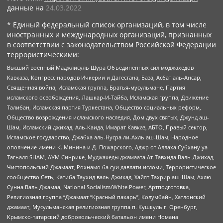
данные на
24.03.2022
* Единый федеральный список организаций, в том числе
иностранных и международных организаций, признанных
в соответствии с законодательством Российской Федерации
террористическими:
Высший военный Маджлисуль Шура Объединенных сил моджахедов
Кавказа, Конгресс народов Ичкерии и Дагестана, База, Асбат аль-Ансар,
Священная война, Исламская группа, Братья-мусульмане, Партия
исламского освобождения, Лашкар-И-Тайба, Исламская группа, Движение
Талибан, Исламская партия Туркестана, Общество социальных реформ,
Общество возрождения исламского наследия, Дом двух святых, Джунд аш-
Шам, Исламский джихад, Аль-Каида, Имарат Кавказ, АБТО, Правый сектор,
Исламское государство, Джабха аль-Нусра ли-Ахль аш-Шам, Народное
ополчение имени К. Минина и Д. Пожарского, Аджр от Аллаха Субхану уа
Тагьаля SHAM, АУМ Синрике, Муджахеды джамаата Ат-Тавхида Валь-Джихад,
Чистопольский Джамаат, Рохнамо ба суи давлати исломи, Террористическое
сообщество Сеть, Катиба Таухид валь-Джихад, Хайят Тахрир аш-Шам, Ахлю
Сунна Валь Джамаа, National Socialism/White Power, Артподготовка,
Религиозная группа “Джамаат “Красный пахарь”, Колумбайн, Хатлонский
джамаат, Мусульманская религиозная группа п. Кушкуль г. Оренбург,
Крымско-татарский добровольческий батальон имени Номана