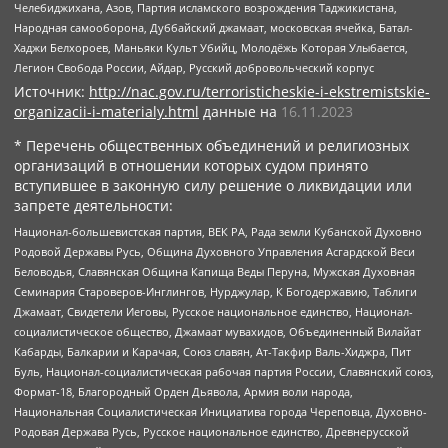
Челебиджихана, Азов, Партия исламского возрождения Таджикистана,
Народная самооборона, Дуббайский джамаат, московская ячейка, Батал-
Хаджи Белхороев, Маньяки Культ Убийц, Молодёжь Которая Улыбается,
Легион Свобода России, Айдар, Русский добровольческий корпус
Источник:
http://nac.gov.ru/terroristicheskie-i-ekstremistskie-
organizacii-i-materialy.html
данные на
16.11.2023
* Перечень общественных объединений и религиозных
организаций в отношении которых судом принято
вступившее в законную силу решение о ликвидации или
запрете деятельности:
Национал-большевистская партия, ВЕК РА, Рада земли Кубанской Духовно
Родовой Державы Русь, Община Духовного Управления Асгардской Веси
Беловодья, Славянская Община Капища Веды Перуна, Мужская Духовная
Семинария Староверов-Инглингов, Нурджулар, К Богодержавию, Таблиги
Джамаат, Свидетели Иеговы, Русское национальное единство, Национал-
социалистическое общество, Джамаат мувахидов, Объединенный Вилайат
Кабарды, Балкарии и Карачая, Союз славян, Ат-Такфир Валь-Хиджра, Пит
Буль, Национал-социалистическая рабочая партия России, Славянский союз,
Формат-18, Благородный Орден Дьявола, Армия воли народа,
Национальная Социалистическая Инициатива города Череповца, Духовно-
Родовая Держава Русь, Русское национальное единство, Древнерусской