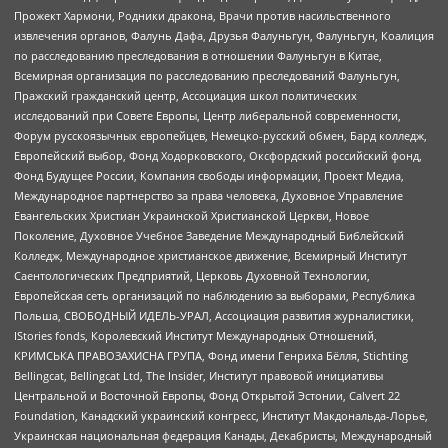
Прожект Хармони, Родники дракона, Врачи против насильственного
извлечения органов, Фалунь Дафа, Друзья Фалуньгун, Фалуньгун, Коалиция
по расследованию преследования в отношении Фалуньгун в Китае,
Всемирная организация по расследованию преследований Фалуньгун,
Пражский гражданский центр, Ассоциация школ политических
исследований при Совете Европы, Центр либеральной современности,
Форум русскоязычных европейцев, Немецко-русский обмен, Бард колледж,
Европейский выбор, Фонд Ходорковского, Оксфордский российский фонд,
Фонд Будущее России, Компания свободы информации, Проект Медиа,
Международное партнерство за права человека, Духовное Управление
Евангельских Христиан Украинской Христианской Церкви, Новое
Поколение, Духовное Учебное Заведение Международный Библейский
Колледж, Международное христианское движение, Всемирный Институт
Саентологических Предприятий, Церковь Духовной Технологии,
Европейская сеть организаций по наблюдению за выборами, Республика
Польша, СВОБОДНЫЙ ИДЕЛЬ-УРАЛ, Ассоциация развития журналистики,
IStories fonds, Королевский Институт Международных Отношений,
КРИМСЬКА ПРАВОЗАХИСНА ГРУПА, Фонд имени Генриха Бёлля, Stichting
Bellingcat, Bellingcat Ltd, The Insider, Институт правовой инициативы
Центральной и Восточной Европы, Фонд Открытой Эстонии, Calvert 22
Foundation, Канадский украинский конгресс, Институт Макдональда-Лорье,
Украинская национальная федерация Канады, Декабристы, Международный