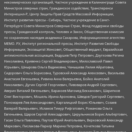
некоммерческих организаций, Частное учреждение в Калининграде Совета
Министров северных стран, Гражданское содействие, Трансперенси
Интернешнл-Р, Центр Защиты Прав Средств Массовой Информации,
Институт развития прессы - Сибирь, Частное учреждение в Санкт-
Петербурге Совета Министров Северных Стран, Фонд поддержки свободы
прессы, Гражданский контроль, Человек и Закон, Общественная комиссия
по сохранению наследия академика Сахарова, Информационное агентство
МЕМО. РУ, Институт региональной прессы, Институт Развития Свободы
Информации, Экозащита!-Женсовет, Общественный вердикт, Евразийская
антимонопольная ассоциация, Бедушев Петр Петрович, Дзугкоева Регина
Николаевна, Кривенко Сергей Владимирович, Милославский Павел
Юрьевич, Шнырова Ольга Вадимовна, Чанышева Лилия Айратовна,
Сидорович Ольга Борисовна, Туровский Александр Алексеевич, Васильева
Анастасия Евгеньевна, Ривина Анна Валерьевна, Бойко Анатолий
Николаевич, Дугин Сергей Георгиевич, Пивоваров Андрей Сергеевич,
Аверин Виталий Евгеньевич, Барахоев Магомед Бекханович, Шарипков
Олег Викторович, Мошель Ирина Ароновна, Шведов Григорий Сергеевич,
Пономарев Лев Александрович, Каргалицкий Борис Юльевич, Созаев
Валерий Валерьевич, Исламов Тимур Рифгатович, Романова Ольга
Евгеньевна, Щаров Сергей Алексадрович, Цирульников Борис Альбертович,
Гасан Ольга Павловна, Паутов Юрий Анатольевич, Верховский Александр
Маркович, Пислакова-Паркер Марина Петровна, Кочеткова Татьяна
Владимировна, Чуркина Наталья Валерьевна, Акимова Татьяна Николаевна,