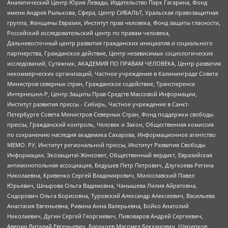
Аналитический Центр Юрия Левады, Издательство Парк Гагарина, Фонд
имени Андрея Рылькова, Сфера, Центр СИБАЛЬТ, Уральская правозащитная
группа, Женщины Евразии, Институт прав человека, Фонд защиты гласности,
Российский исследовательский центр по правам человека,
Дальневосточный центр развития гражданских инициатив и социального
партнерства, Гражданское действие, Центр независимых социологических
исследований, Сутяжник, АКАДЕМИЯ ПО ПРАВАМ ЧЕЛОВЕКА, Центр развития
некоммерческих организаций, Частное учреждение в Калининграде Совета
Министров северных стран, Гражданское содействие, Трансперенси
Интернешнл-Р, Центр Защиты Прав Средств Массовой Информации,
Институт развития прессы - Сибирь, Частное учреждение в Санкт-
Петербурге Совета Министров Северных Стран, Фонд поддержки свободы
прессы, Гражданский контроль, Человек и Закон, Общественная комиссия
по сохранению наследия академика Сахарова, Информационное агентство
МЕМО. РУ, Институт региональной прессы, Институт Развития Свободы
Информации, Экозащита!-Женсовет, Общественный вердикт, Евразийская
антимонопольная ассоциация, Бедушев Петр Петрович, Дзугкоева Регина
Николаевна, Кривенко Сергей Владимирович, Милославский Павел
Юрьевич, Шнырова Ольга Вадимовна, Чанышева Лилия Айратовна,
Сидорович Ольга Борисовна, Туровский Александр Алексеевич, Васильева
Анастасия Евгеньевна, Ривина Анна Валерьевна, Бойко Анатолий
Николаевич, Дугин Сергей Георгиевич, Пивоваров Андрей Сергеевич,
Аверин Виталий Евгеньевич, Барахоев Магомед Бекханович, Шарипков