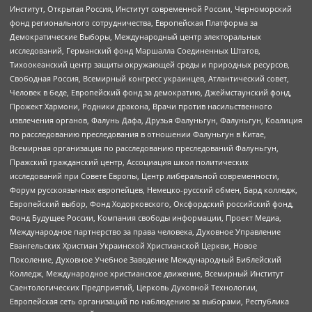
Институт, Открытая Россия, Институт современной России, Черноморский
фонд регионального сотрудничества, Европейская Платформа за
Демократические Выборы, Международный центр электоральных
исследований, Германский фонд Маршалла Соединенных Штатов,
Тихоокеанский центр защиты окружающей среды и природных ресурсов,
Свободная Россия, Всемирный конгресс украинцев, Атлантический совет,
Человек в беде, Европейский фонд за демократию, Джеймстаунский фонд,
Прожект Хармони, Родники дракона, Врачи против насильственного
извлечения органов, Фалунь Дафа, Друзья Фалуньгун, Фалуньгун, Коалиция
по расследованию преследования в отношении Фалуньгун в Китае,
Всемирная организация по расследованию преследований Фалуньгун,
Пражский гражданский центр, Ассоциация школ политических
исследований при Совете Европы, Центр либеральной современности,
Форум русскоязычных европейцев, Немецко-русский обмен, Бард колледж,
Европейский выбор, Фонд Ходорковского, Оксфордский российский фонд,
Фонд Будущее России, Компания свободы информации, Проект Медиа,
Международное партнерство за права человека, Духовное Управление
Евангельских Христиан Украинской Христианской Церкви, Новое
Поколение, Духовное Учебное Заведение Международный Библейский
Колледж, Международное христианское движение, Всемирный Институт
Саентологических Предприятий, Церковь Духовной Технологии,
Европейская сеть организаций по наблюдению за выборами, Республика