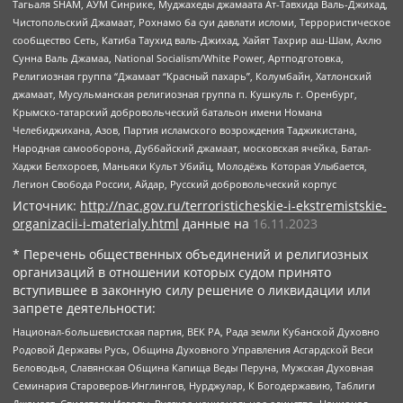
Тагьаля SHAM, АУМ Синрике, Муджахеды джамаата Ат-Тавхида Валь-Джихад,
Чистопольский Джамаат, Рохнамо ба суи давлати исломи, Террористическое
сообщество Сеть, Катиба Таухид валь-Джихад, Хайят Тахрир аш-Шам, Ахлю
Сунна Валь Джамаа, National Socialism/White Power, Артподготовка,
Религиозная группа “Джамаат “Красный пахарь”, Колумбайн, Хатлонский
джамаат, Мусульманская религиозная группа п. Кушкуль г. Оренбург,
Крымско-татарский добровольческий батальон имени Номана
Челебиджихана, Азов, Партия исламского возрождения Таджикистана,
Народная самооборона, Дуббайский джамаат, московская ячейка, Батал-
Хаджи Белхороев, Маньяки Культ Убийц, Молодёжь Которая Улыбается,
Легион Свобода России, Айдар, Русский добровольческий корпус
Источник:
http://nac.gov.ru/terroristicheskie-i-ekstremistskie-
organizacii-i-materialy.html
данные на
16.11.2023
* Перечень общественных объединений и религиозных
организаций в отношении которых судом принято
вступившее в законную силу решение о ликвидации или
запрете деятельности:
Национал-большевистская партия, ВЕК РА, Рада земли Кубанской Духовно
Родовой Державы Русь, Община Духовного Управления Асгардской Веси
Беловодья, Славянская Община Капища Веды Перуна, Мужская Духовная
Семинария Староверов-Инглингов, Нурджулар, К Богодержавию, Таблиги