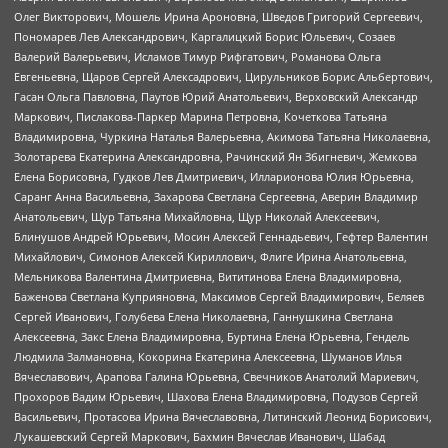
Олег Викторович, Мошель Ирина Ароновна, Шведов Григорий Сергеевич,
Пономарев Лев Александрович, Каргалицкий Борис Юльевич, Созаев
Валерий Валерьевич, Исламов Тимур Рифгатович, Романова Ольга
Евгеньевна, Щаров Сергей Алексадрович, Цирульников Борис Альбертович,
Гасан Ольга Павловна, Паутов Юрий Анатольевич, Верховский Александр
Маркович, Пислакова-Паркер Марина Петровна, Кочеткова Татьяна
Владимировна, Чуркина Наталья Валерьевна, Акимова Татьяна Николаевна,
Золотарева Екатерина Александровна, Рачинский Ян Збигневич, Жемкова
Елена Борисовна, Гудков Лев Дмитриевич, Илларионова Юлия Юрьевна,
Саранг Анна Васильевна, Захарова Светлана Сергеевна, Аверин Владимир
Анатольевич, Щур Татьяна Михайловна, Щур Николай Алексеевич,
Блинушов Андрей Юрьевич, Мосин Алексей Геннадьевич, Гефтер Валентин
Михайлович, Симонов Алексей Кириллович, Флиге Ирина Анатольевна,
Мельникова Валентина Дмитриевна, Вититинова Елена Владимировна,
Баженова Светлана Куприяновна, Максимов Сергей Владимирович, Беляев
Сергей Иванович, Голубева Елена Николаевна, Ганнушкина Светлана
Алексеевна, Закс Елена Владимировна, Буртина Елена Юрьевна, Гендель
Людмила Залмановна, Кокорина Екатерина Алексеевна, Шуманов Илья
Вячеславович, Арапова Галина Юрьевна, Свечников Анатолий Мариевич,
Прохоров Вадим Юрьевич, Шахова Елена Владимировна, Подузов Сергей
Васильевич, Протасова Ирина Вячеславовна, Литинский Леонид Борисович,
Лукашевский Сергей Маркович, Бахмин Вячеслав Иванович, Шабад