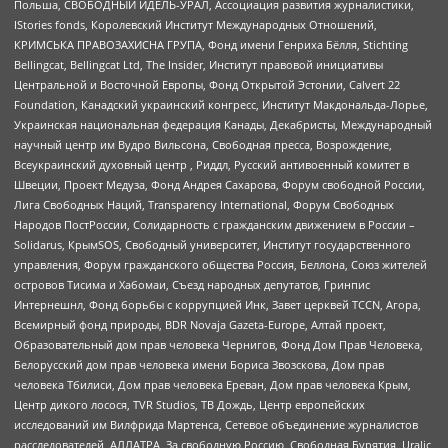
Польша, СВОБОДНЫЙ ИДЕЛЬ-УРАЛ, Ассоциация развития журналистики,
IStories fonds, Королевский Институт Международных Отношений,
КРИМСЬКА ПРАВОЗАХИСНА ГРУПА, Фонд имени Генриха Бёлля, Stichting
Bellingcat, Bellingcat Ltd, The Insider, Институт правовой инициативы
Центральной и Восточной Европы, Фонд Открытой Эстонии, Calvert 22
Foundation, Канадский украинский конгресс, Институт Макдональда-Лорье,
Украинская национальная федерация Канады, Декабристы, Международный
научный центр им Вудро Вильсона, Свободная пресса, Возрождение,
Всеукраинский духовный центр , Риддл, Русский антивоенный комитет в
Швеции, Проект Медуза, Фонд Андрея Сахарова, Форум свободной России,
Лига Свободных Наций, Transparеncy International, Форум Свободных
Народов ПостРоссии, Солидарность с гражданским движением в России –
Solidarus, КрымSOS, Свободный университет, Институт государственного
управления, Форум гражданского общества Россия, Беллона, Союз жителей
островов Тисима и Хабомаи, Съезд народных депутатов, Гринпис
Интернешнл, Фонд борьбы с коррупцией Инк, Завет церквей TCCN, Агора,
Всемирный фонд природы, BDR Novaja Gazeta-Europe, Алтай проект,
Образовательный дом прав человека Чернигов, Фонд Дом Прав Человека,
Белорусский дом прав человека имени Бориса Звозскова, Дом прав
человека Тбилиси, Дом прав человека Ереван, Дом прав человека Крым,
Центр дикого лосося, TVR Studios, ТВ Дождь, Центр европейских
исследований им Вилфрида Мартенса, Сетевое объединение журналистов
расследователей, АЛЛАТРА, За свободную Россию, Свободная Бурятия, Uralic,