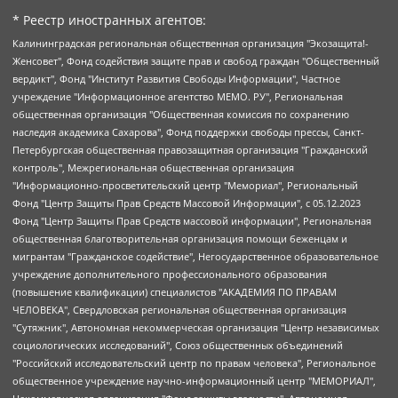
* Реестр иностранных агентов:
Калининградская региональная общественная организация "Экозащита!-Женсовет", Фонд содействия защите прав и свобод граждан "Общественный вердикт", Фонд "Институт Развития Свободы Информации", Частное учреждение "Информационное агентство МЕМО. РУ", Региональная общественная организация "Общественная комиссия по сохранению наследия академика Сахарова", Фонд поддержки свободы прессы, Санкт-Петербургская общественная правозащитная организация "Гражданский контроль", Межрегиональная общественная организация "Информационно-просветительский центр "Мемориал", Региональный Фонд "Центр Защиты Прав Средств Массовой Информации", с 05.12.2023 Фонд "Центр Защиты Прав Средств массовой информации", Региональная общественная благотворительная организация помощи беженцам и мигрантам "Гражданское содействие", Негосударственное образовательное учреждение дополнительного профессионального образования (повышение квалификации) специалистов "АКАДЕМИЯ ПО ПРАВАМ ЧЕЛОВЕКА", Свердловская региональная общественная организация "Сутяжник", Автономная некоммерческая организация "Центр независимых социологических исследований", Союз общественных объединений "Российский исследовательский центр по правам человека", Региональное общественное учреждение научно-информационный центр "МЕМОРИАЛ", Некоммерческая организация "Фонд защиты гласности", Автономная некоммерческая организация "Институт прав человека", Городская общественная организация "Екатеринбургское общество "МЕМОРИАЛ", Городская общественная организация "Рязанское историко-просветительское и правозащитное общество "Мемориал" (Рязанский Мемориал), Челябинский региональный орган общественной самодеятельности – женское общественное объединение "Женщины Евразии", Челябинский региональный орган общественной самодеятельности "Уральская правозащитная группа", Фонд содействия защите здоровья и социальной справедливости имени Андрея Рылькова, Автономная Некоммерческая Организация "Аналитический Центр Юрия Левады", Автономная некоммерческая организация социальной поддержки населения "Проект Апрель", Региональная общественная организация помощи женщинам и детям, находящимся в кризисной ситуации "Информационно-методический центр "Анна", Фонд содействия развитию массовых коммуникаций и правовому просвещению "Так-так-Так", Фонд содействия устойчивому развитию "Серебряная тайга", Свердловский региональный общественный фонд социальных проектов "Новое время", "Idel.Реалии", Кавказ.Реалии, Крым.Реалии, Телеканал Настоящее Время, Татаро-башкирская служба Радио Свобода (Azatliq Radiosi), Радио Свободная Европа/Радио Свобода (PCE/PC), "Сибирь.Реалии", "Фактограф", Благотворительный фонд помощи осужденным и их семьям, Автономная некоммерческая организация "Институт глобализации и социальных движений", Фонд "В защиту прав заключенных", Частное учреждение "Центр поддержки и содействия развитию средств массовой информации", Пензенский региональный общественный благотворительный фонд "Гражданский союз", "Север.Реалии", Некоммерческая организация Фонд "Правовая инициатива", Общество с ограниченной ответственностью "Радио Свободная Европа/Радио Свобода", Чешское информационное агентство "MEDIUM-ORIENT", Красноярская региональная общественная организация "Мы против СПИДа", Камалягин Денис Николаевич, Маркелов Сергей Евгеньевич, Пономарев Лев Александрович, Савицкая Людмила Алексеевна, Автономная некоммерческая организация "Центр по работе с проблемой насилия "НАСИЛИЮ.НЕТ", Межрегиональный профессиональный союз работников здравоохранения "Альянс врачей", Юридическое лицо, зарегистрированное в Латвийской Республике, SIA "Medusa Project" (регистрационный номер 40103797863, дата регистрации 10.06.2014), Некоммерческая организация "Фонд по борьбе с коррупцией", Автономная некоммерческая организация "Институт права и публичной политики", Баданин Роман Сергеевич, Гликин Максим Александрович, Железнова Мария Михайловна, Лукьянова Юлия Сергеевна, Маетная Елизавета Витальевна, Маняхин Петр Борисович, Чуракова Ольга Владимировна, Ярош Юлия Петровна, Юридическое лицо "The Insider SIA", зарегистрированное в Риге, Латвийская Республика (дата регистрации 26.06.2015), являющееся администратором доменного имени интернет-издания "The Insider SIA", https://theins.ru, Постернак Алексей Евгеньевич, Рубин Михаил Аркадьевич, Анин Роман Александрович, Юридическое лицо Istories fonds, зарегистрированное в Латвийской Республике (регистрационный номер 50008295751, дата регистрации 24.02.2020), Великовский Дмитрий Александрович, Долинина Ирина Николаевна, Мароховская Алеся Алексеевна, Шлейнов Роман Юрьевич, Шмагун Олеся Валентиновна, Общество с ограниченной ответственностью "Альтаир 2021", Общество с ограниченной ответственностью "Вега 2021", Общество с ограниченной ответственностью "Главный редактор 2021", Общество с ограниченной ответственностью "Ромашки монолит", Важенков Артем Валерьевич, Ивановская областная общественная организация "Центр гендерных исследований", Гурман Юрий Альбертович, Медиапроект "ОВД-Инфо", Егоров Владимир Владимирович, Жилинский Владимир Александрович, Общество с ограниченной ответственностью "ЗП", Иванова София Юрьевна, Карезина Инна Павловна, Кильтау Екатерина Викторовна, Петров Алексей Викторович, Пискунов Сергей Евгеньевич, Смирнов Сергей Сергеевич, Тихонов Михаил Сергеевич, Общество с ограниченной ответственностью "ЖУРНАЛИСТ-ИНОСТРАННЫЙ АГЕНТ", Арапова Галина Юрьевна, Вольтская Татьяна Анатольевна, Американская компания "Mason G.E.S. Anonymous Foundation" (США), являющаяся владельцем интернет-издания https://mnews.world/, Компания "Stichting Bellingcat", зарегистрированная в Нидерландах (дата регистрации 11.07.2018), Захаров Андрей Вячеславович, Клепиковская Екатерина Дмитриевна, Общество с ограниченной ответственностью "МЕМО", Перл Роман Александрович, Симонов Евгений Алексеевич, Соловьева Елена Анатольевна, Сотников Даниил Владимирович, Сурначева Елизавета Дмитриевна, Автономная некоммерческая организация по защите прав человека и информированию населения "Якутия – Наше Мнение", Общество с ограниченной ответственностью "Москоу диджитал медиа", с 26.01.2023 Общество с ограниченной ответственностью "Чайка Белые сады", Ветошкина Валерия Валерьевна, Заговора Максим Александрович, Межрегиональное общественное движение "Российская ЛГБТ - сеть", Оленичев Максим Владимирович, Павлов Иван Юрьевич, Скворцова Елена Сергеевна, Общество с ограниченной ответственностью "Как бы инагент", Кочетков Игорь Викторович, Общество с ограниченной ответственностью "Честные выборы", Еланчик Олег Александрович, Общество с ограниченной ответственностью "Нобелевский призыв", Гималова Регина Эмилевна, Григорьев Андрей Валерьевич, Григорьева Алина Александровна, Ассоциация по содействию защите прав призывников, альтернативнослужащих и военнослужащих "Правозащитная группа "Гражданин.Армия.Право", Хисамова Регина Фаритовна, Автономная некоммерческая организация по реализации социально-правовых программ "Лилит", Дальневосточное общественное движение "Маяк", Санкт-Петербургская ЛГБТ-инициативная группа "Выход", Инициативная группа ЛГБТ+ "Реверс", Алексеев Андрей Викторович, Бекбулатова Таисия Львовна, Беляев Иван Михайлович, Владыкина Елена Сергеевна, Гельман Марат Александрович, Никульшина Вероника Юрьевна, Толоконникова Надежда Андреевна, Шендерович Виктор Анатольевич, Общество с ограниченной ответственностью "Данное сообщение", Общество с ограниченной ответственностью Издательский дом "Новая глава", Айнбиндер Александра Александровна, Московский комьюнити-центр для ЛГБТ+инициатив, Благотворительный фонд развития филантропии, Deutsche Welle (Германия, Kurt-Schumacher-Strasse 3, 53113 Bonn), Борзунова Мария Михайловна, Воробьев Виктор Викторович, Голубева Анна Львовна, Константинова Алла Михайловна, Малкова Ирина Владимировна, Мурадов Мурад Абдулгалимович, Осетинская Елизавета Николаевна, Понасенков Евгений Николаевич, Ганапольский Матвей Юрьевич, Киселев Евгений Алексеевич, Борухович Ирина Григорьевна, Дремин Иван Тимофеевич, Дубровский Дмитрий Викторович, Красноярская региональная общественная организация поддержки и развития альтернативных образовательных технологий и межкультурных коммуникаций "ИНТЕРРА", Маяковская Екатерина Алексеевна, Фейгин Марк Захарович, Филимонов Андрей Викторович, Дзугкоева Регина Николаевна, Доброхотов Роман Александрович, Дудь Юрий Александрович, Елкин Сергей Владимирович, Кругликов Кирилл Игоревич, Сабунаева Мария Леонидовна, Семенов Алексей Владимирович, Шаинян Карен Багратович, Шульман Екатерина Михайловна, Асафьев Артур Валерьевич, Вахштайн Виктор Семенович, Венедиктов Алексей Алексеевич, Лушникова Екатерина Евгеньевна, Волков Леонид Михайлович, Невзоров Александр Глебович, Пархоменко Сергей Борисович, Сироткин Ярослав Николаевич, Кара-Мурза Владимир Владимирович, Баранова Наталья Владимировна, Гозман Леонид Яковлевич, Кагарлицкий Борис Юльевич, Климарев Михаил Валерьевич, Милов Владимир Станиславович, Автономная некоммерческая организация Краснодарский центр современного искусства "Типография", Моргенштерн Алишер Тагирович, Соболь Любовь Эдуардовна, Общество с ограниченной ответственностью "ЛИЗА НОРМ", Каспаров Гарри Кимович, Ходорковский Михаил Борисович, Общество с ограниченной ответственностью "Апрельские тезисы", Данилович Ирина Брониславовна, Кашин Олег Владимирович, Петров Николай Владимирович, Пивоваров Алексей Владимирович, Соколов Михаил Владимирович, Цветкова Юлия Владимировна, Чичваркин Евгений Александрович, Комитет против пыток/Команда против пыток, Общество с ограниченной ответственностью "Первый научный", Общество с ограниченной ответственностью "Вертолет и ко", Белоцерковская Вероника Борисовна, Кац Максим Евгеньевич, Лазарева Татьяна Юрьевна, Шаведдинов Руслан Табризович, Яшин Илья Валерьевич, Общество с ограниченной ответственностью "Иноагент ААВ", Алешковский Дмитрий Петрович, Альбац Евгения Марковна, Быков Дмитрий Львович, Галямина Юлия Евгеньевна, Лойко Сергей Леонидович, Мартынов Кирилл Константинович, Медведев Сергей Александрович, Крашенинников Федор Геннадиевич, Гордеева Катерина Вл