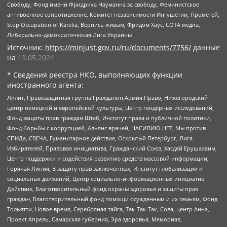
Свободу, Фонд имени Фридриха Науманна за свободу, Феминистское
антивоенное сопротивление, Комитет независимости Ингушетии, Прометей,
Stop Occupation of Karelia, Вернись живым, Фридом Хаус, СОТА медиа,
Либерально-демократическая Лига Украины
Источник:
https://minjust.gov.ru/ru/documents/7756/
данные
на
13.05.2024
* Сведения реестра НКО, выполняющих функции
иностранного агента:
Лилит, Правозащитная группа Гражданин.Армия.Право, Нижегородский
центр немецкой и европейской культуры, Центр гендерных исследований,
Фонд защиты прав граждан Штаб, Институт права и публичной политики,
Фонд борьбы с коррупцией, Альянс врачей, НАСИЛИЮ.НЕТ, Мы против
СПИДа, СВЕЧА, Гуманитарное действие, Открытый Петербург, Лига
Избирателей, Правовая инициатива, Гражданский Союз, Хасдей Ерушалаим,
Центр поддержки и содействия развитию средств массовой информации,
Горячая Линия, В защиту прав заключенных, Институт глобализации и
социальных движений, Центр социально-информационных инициатив
Действие, Благотворительный фонд охраны здоровья и защиты прав
граждан, Благотворительный фонд помощи осужденным и их семьям, Фонд
Тольятти, Новое время, Серебряная тайга, Так-Так-Так, Сова, центр Анна,
Проект Апрель, Самарская губерния, Эра здоровья, Мемориал,