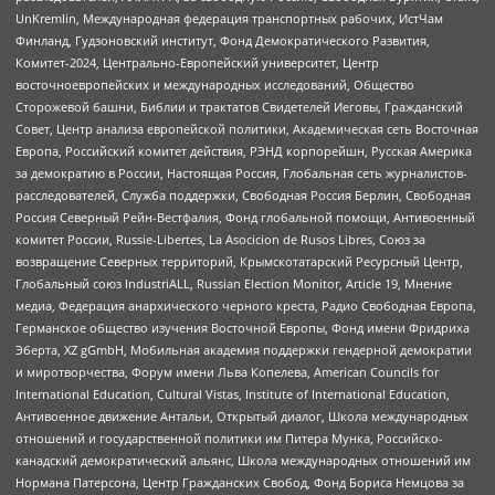
UnKremlin, Международная федерация транспортных рабочих, ИстЧам
Финланд, Гудзоновский институт, Фонд Демократического Развития,
Комитет-2024, Центрально-Европейский университет, Центр
восточноевропейских и международных исследований, Общество
Сторожевой башни, Библии и трактатов Свидетелей Иеговы, Гражданский
Совет, Центр анализа европейской политики, Академическая сеть Восточная
Европа, Российский комитет действия, РЭНД корпорейшн, Русская Америка
за демократию в России, Настоящая Россия, Глобальная сеть журналистов-
расследователей, Служба поддержки, Свободная Россия Берлин, Свободная
Россия Северный Рейн-Вестфалия, Фонд глобальной помощи, Антивоенный
комитет России, Russie-Libertes, La Asocicion de Rusos Libres, Союз за
возвращение Северных территорий, Крымскотатарский Ресурсный Центр,
Глобальный союз IndustriALL, Russian Election Monitor, Article 19, Мнение
медиа, Федерация анархического черного креста, Радио Свободная Европа,
Германское общество изучения Восточной Европы, Фонд имени Фридриха
Эберта, XZ gGmbH, Мобильная академия поддержки гендерной демократии
и миротворчества, Форум имени Льва Копелева, American Councils for
International Education, Cultural Vistas, Institute of International Education,
Антивоенное движение Антальи, Открытый диалог, Школа международных
отношений и государственной политики им Питера Мунка, Российско-
канадский демократический альянс, Школа международных отношений им
Нормана Патерсона, Центр Гражданских Свобод, Фонд Бориса Немцова за