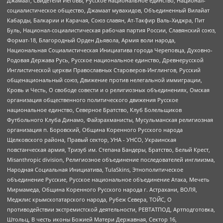
Джамаат, Свидетели Иеговы, Русское национальное единство, Национал-
социалистическое общество, Джамаат мувахидов, Объединенный Вилайат
Кабарды, Балкарии и Карачая, Союз славян, Ат-Такфир Валь-Хиджра, Пит
Буль, Национал-социалистическая рабочая партия России, Славянский союз,
Формат-18, Благородный Орден Дьявола, Армия воли народа,
Национальная Социалистическая Инициатива города Череповца, Духовно-
Родовая Держава Русь, Русское национальное единство, Древнерусской
Инглистической церкви Православных Староверов-Инглингов, Русский
общенациональный союз, Движение против нелегальной иммиграции,
Кровь и Честь, О свободе совести и о религиозных объединениях, Омская
организация общественного политического движения Русское
национальное единство, Северное Братство, Клуб Болельщиков
Футбольного Клуба Динамо, Файзрахманисты, Мусульманская религиозная
организация п. Боровский, Община Коренного Русского народа
Щелковского района, Правый сектор, УНА - УНСО, Украинская
повстанческая армия, Тризуб им. Степана Бандеры, Братство, Белый Крест,
Misanthropic division, Религиозное объединение последователей инглиизма,
Народная Социальная Инициатива, TulaSkins, Этнополитическое
объединение Русские, Русское национальное объединение Атака, Мечеть
Мирмамеда, Община Коренного Русского народа г. Астрахани, ВОЛЯ,
Меджлис крымскотатарского народа, Рубеж Севера, ТОЙС, О
противодействии экстремистской деятельности, РЕВТАТПОД, Артподготовка,
Штольц, В честь иконы Божией Матери Державная, Сектор 16,