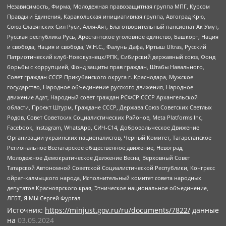
Независимость, Фирма, Молодежная правозащитная группа МПГ, Курсом
Правды и Единения, Каракольская инициативная группа, Автоград Крю,
Союз Славянских Сил Руси, Алля-Аят, Благотворительный пансионат Ак Умут,
Русская республика Русь, Арестантское уголовное единство, Башкорт, Нация
и свобода, Нация и свобода, W.H.С., Фалунь Дафа, Иртыш Ultras, Русский
Патриотический клуб-Новокузнецк/РПК, Сибирский державный союз, Фонд
борьбы с коррупцией, Фонд защиты прав граждан, Штабы Навального,
Совет граждан СССР Прикубанского округа г. Краснодара, Мужское
государство, Народное объединение русского движения, Народное
движение Адат, Народный совет граждан РСФСР СССР Архангельской
области, Проект Штурм, Граждане СССР, Держава Союз Советских Светлых
Родов, Совет Советских Социалистических Районов, Meta Platforms Inc,
Facebook, Instagram, WhatsApp, СИЧ-С14, Добровольческое Движение
Организации украинских националистов, Черный Комитет, Татарстанское
Региональное Всетатарское общественное движение, Невоград,
Молодежное Демократическое Движение Весна, Верховный Совет
Татарской Автономной Советской Социалистической Республики, Конгресс
ойрат-калмыцкого народа, Исполнительный комитет совета народных
депутатов Красноярского края, Этническое национальное объединение,
ЛГБТ, Я.МЫ Сергей Фургал
Источник:
https://minjust.gov.ru/ru/documents/7822/
данные
на
03.05.2024