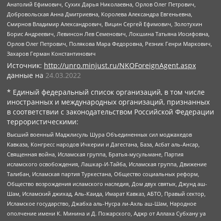
Анатолий Ефимович, Сухих Дарья Николаевна, Орлов Олег Петрович,
Добровольская Анна Дмитриевна, Королева Александра Евгеньевна,
Смирнов Владимир Александрович, Вицин Сергей Ефимович, Золотухин
Борис Андреевич, Левинсон Лев Семенович, Локшина Татьяна Иосифовна,
Орлов Олег Петрович, Полякова Мара Федоровна, Резник Генри Маркович,
Захаров Герман Константинович
Источник:
http://unro.minjust.ru/NKOForeignAgent.aspx
данные на
24.03.2022
* Единый федеральный список организаций, в том числе
иностранных и международных организаций, признанных
в соответствии с законодательством Российской Федерации
террористическими:
Высший военный Маджлисуль Шура Объединенных сил моджахедов
Кавказа, Конгресс народов Ичкерии и Дагестана, База, Асбат аль-Ансар,
Священная война, Исламская группа, Братья-мусульмане, Партия
исламского освобождения, Лашкар-И-Тайба, Исламская группа, Движение
Талибан, Исламская партия Туркестана, Общество социальных реформ,
Общество возрождения исламского наследия, Дом двух святых, Джунд аш-
Шам, Исламский джихад, Аль-Каида, Имарат Кавказ, АБТО, Правый сектор,
Исламское государство, Джабха аль-Нусра ли-Ахль аш-Шам, Народное
ополчение имени К. Минина и Д. Пожарского, Аджр от Аллаха Субхану уа