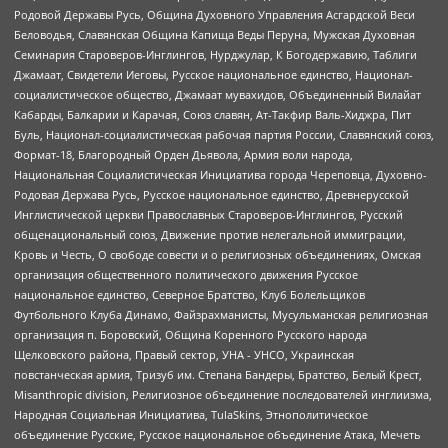
Родовой Державы Русь, Община Духовного Управления Асгардской Веси
Беловодья, Славянская Община Капища Веды Перуна, Мужская Духовная
Семинария Староверов-Инглингов, Нурджулар, К Богодержавию, Таблиги
Джамаат, Свидетели Иеговы, Русское национальное единство, Национал-
социалистическое общество, Джамаат мувахидов, Объединенный Вилайат
Кабарды, Балкарии и Карачая, Союз славян, Ат-Такфир Валь-Хиджра, Пит
Буль, Национал-социалистическая рабочая партия России, Славянский союз,
Формат-18, Благородный Орден Дьявола, Армия воли народа,
Национальная Социалистическая Инициатива города Череповца, Духовно-
Родовая Держава Русь, Русское национальное единство, Древнерусской
Инглистической церкви Православных Староверов-Инглингов, Русский
общенациональный союз, Движение против нелегальной иммиграции,
Кровь и Честь, О свободе совести и о религиозных объединениях, Омская
организация общественного политического движения Русское
национальное единство, Северное Братство, Клуб Болельщиков
Футбольного Клуба Динамо, Файзрахманисты, Мусульманская религиозная
организация п. Боровский, Община Коренного Русского народа
Щелковского района, Правый сектор, УНА - УНСО, Украинская
повстанческая армия, Тризуб им. Степана Бандеры, Братство, Белый Крест,
Misanthropic division, Религиозное объединение последователей инглиизма,
Народная Социальная Инициатива, TulaSkins, Этнополитическое
объединение Русские, Русское национальное объединение Атака, Мечеть