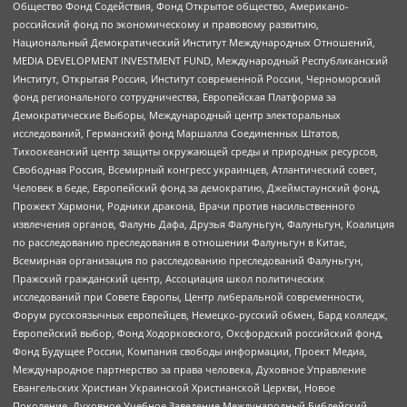
Общество Фонд Содействия, Фонд Открытое общество, Американо-
российский фонд по экономическому и правовому развитию,
Национальный Демократический Институт Международных Отношений,
MEDIA DEVELOPMENT INVESTMENT FUND, Международный Республиканский
Институт, Открытая Россия, Институт современной России, Черноморский
фонд регионального сотрудничества, Европейская Платформа за
Демократические Выборы, Международный центр электоральных
исследований, Германский фонд Маршалла Соединенных Штатов,
Тихоокеанский центр защиты окружающей среды и природных ресурсов,
Свободная Россия, Всемирный конгресс украинцев, Атлантический совет,
Человек в беде, Европейский фонд за демократию, Джеймстаунский фонд,
Прожект Хармони, Родники дракона, Врачи против насильственного
извлечения органов, Фалунь Дафа, Друзья Фалуньгун, Фалуньгун, Коалиция
по расследованию преследования в отношении Фалуньгун в Китае,
Всемирная организация по расследованию преследований Фалуньгун,
Пражский гражданский центр, Ассоциация школ политических
исследований при Совете Европы, Центр либеральной современности,
Форум русскоязычных европейцев, Немецко-русский обмен, Бард колледж,
Европейский выбор, Фонд Ходорковского, Оксфордский российский фонд,
Фонд Будущее России, Компания свободы информации, Проект Медиа,
Международное партнерство за права человека, Духовное Управление
Евангельских Христиан Украинской Христианской Церкви, Новое
Поколение, Духовное Учебное Заведение Международный Библейский