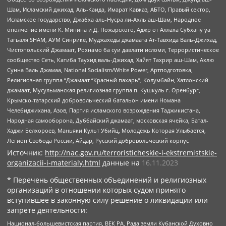
Шам, Исламский джихад, Аль-Каида, Имарат Кавказ, АБТО, Правый сектор,
Исламское государство, Джабха аль-Нусра ли-Ахль аш-Шам, Народное
ополчение имени К. Минина и Д. Пожарского, Аджр от Аллаха Субхану уа
Тагьаля SHAM, АУМ Синрике, Муджахеды джамаата Ат-Тавхида Валь-Джихад,
Чистопольский Джамаат, Рохнамо ба суи давлати исломи, Террористическое
сообщество Сеть, Катиба Таухид валь-Джихад, Хайят Тахрир аш-Шам, Ахлю
Сунна Валь Джамаа, National Socialism/White Power, Артподготовка,
Религиозная группа “Джамаат “Красный пахарь”, Колумбайн, Хатлонский
джамаат, Мусульманская религиозная группа п. Кушкуль г. Оренбург,
Крымско-татарский добровольческий батальон имени Номана
Челебиджихана, Азов, Партия исламского возрождения Таджикистана,
Народная самооборона, Дуббайский джамаат, московская ячейка, Батал-
Хаджи Белхороев, Маньяки Культ Убийц, Молодёжь Которая Улыбается,
Легион Свобода России, Айдар, Русский добровольческий корпус
Источник:
http://nac.gov.ru/terroristicheskie-i-ekstremistskie-
organizacii-i-materialy.html
данные на
16.11.2023
* Перечень общественных объединений и религиозных
организаций в отношении которых судом принято
вступившее в законную силу решение о ликвидации или
запрете деятельности:
Национал-большевистская партия, ВЕК РА, Рада земли Кубанской Духовно