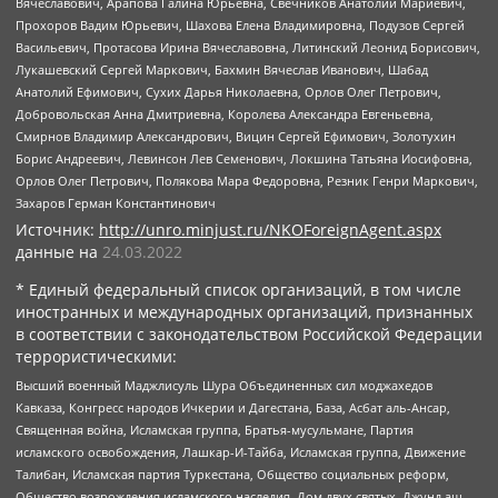
Вячеславович, Арапова Галина Юрьевна, Свечников Анатолий Мариевич,
Прохоров Вадим Юрьевич, Шахова Елена Владимировна, Подузов Сергей
Васильевич, Протасова Ирина Вячеславовна, Литинский Леонид Борисович,
Лукашевский Сергей Маркович, Бахмин Вячеслав Иванович, Шабад
Анатолий Ефимович, Сухих Дарья Николаевна, Орлов Олег Петрович,
Добровольская Анна Дмитриевна, Королева Александра Евгеньевна,
Смирнов Владимир Александрович, Вицин Сергей Ефимович, Золотухин
Борис Андреевич, Левинсон Лев Семенович, Локшина Татьяна Иосифовна,
Орлов Олег Петрович, Полякова Мара Федоровна, Резник Генри Маркович,
Захаров Герман Константинович
Источник:
http://unro.minjust.ru/NKOForeignAgent.aspx
данные на
24.03.2022
* Единый федеральный список организаций, в том числе
иностранных и международных организаций, признанных
в соответствии с законодательством Российской Федерации
террористическими:
Высший военный Маджлисуль Шура Объединенных сил моджахедов
Кавказа, Конгресс народов Ичкерии и Дагестана, База, Асбат аль-Ансар,
Священная война, Исламская группа, Братья-мусульмане, Партия
исламского освобождения, Лашкар-И-Тайба, Исламская группа, Движение
Талибан, Исламская партия Туркестана, Общество социальных реформ,
Общество возрождения исламского наследия, Дом двух святых, Джунд аш-