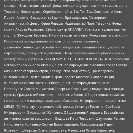
граждан, Благотворительный фонд помощи осужденным и их семьям, Фонд
Тольятти, Новое время, Серебряная тайга, Так-Так-Так, Сова, центр Анна,
Проект Апрель, Самарская губерния, Эра здоровья, Мемориал,
Аналитический Центр Юрия Левады, Издательство Парк Гагарина, Фонд
имени Андрея Рылькова, Сфера, Центр СИБАЛЬТ, Уральская правозащитная
группа, Женщины Евразии, Институт прав человека, Фонд защиты гласности,
Российский исследовательский центр по правам человека,
Дальневосточный центр развития гражданских инициатив и социального
партнерства, Гражданское действие, Центр независимых социологических
исследований, Сутяжник, АКАДЕМИЯ ПО ПРАВАМ ЧЕЛОВЕКА, Центр развития
некоммерческих организаций, Частное учреждение в Калининграде Совета
Министров северных стран, Гражданское содействие, Трансперенси
Интернешнл-Р, Центр Защиты Прав Средств Массовой Информации,
Институт развития прессы - Сибирь, Частное учреждение в Санкт-
Петербурге Совета Министров Северных Стран, Фонд поддержки свободы
прессы, Гражданский контроль, Человек и Закон, Общественная комиссия
по сохранению наследия академика Сахарова, Информационное агентство
МЕМО. РУ, Институт региональной прессы, Институт Развития Свободы
Информации, Экозащита!-Женсовет, Общественный вердикт, Евразийская
антимонопольная ассоциация, Бедушев Петр Петрович, Дзугкоева Регина
Николаевна, Кривенко Сергей Владимирович, Милославский Павел
Юрьевич, Шнырова Ольга Вадимовна, Чанышева Лилия Айратовна,