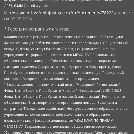
ЛГБТ, Я.МЫ Сергей Фургал
Источник:
https://minjust.gov.ru/ru/documents/7822/
данные
на
03.05.2024
* Реестр иностранных агентов:
Калининградская региональная общественная организация "Экозащита!-Женсовет", Фонд содействия защите прав и свобод граждан "Общественный вердикт", Фонд "Институт Развития Свободы Информации", Частное учреждение "Информационное агентство МЕМО. РУ", Региональная общественная организация "Общественная комиссия по сохранению наследия академика Сахарова", Фонд поддержки свободы прессы, Санкт-Петербургская общественная правозащитная организация "Гражданский контроль", Межрегиональная общественная организация "Информационно-просветительский центр "Мемориал", Региональный Фонд "Центр Защиты Прав Средств Массовой Информации", с 05.12.2023 Фонд "Центр Защиты Прав Средств массовой информации", Региональная общественная благотворительная организация помощи беженцам и мигрантам "Гражданское содействие", Негосударственное образовательное учреждение дополнительного профессионального образования (повышение квалификации) специалистов "АКАДЕМИЯ ПО ПРАВАМ ЧЕЛОВЕКА", Свердловская региональная общественная организация "Сутяжник", Автономная некоммерческая организация "Центр независимых социологических исследований", Союз общественных объединений "Российский исследовательский центр по правам человека", Региональное общественное учреждение научно-информационный центр "МЕМОРИАЛ", Некоммерческая организация "Фонд защиты гласности", Автономная некоммерческая организация "Институт прав человека", Городская общественная организация "Екатеринбургское общество "МЕМОРИАЛ", Городская общественная организация "Рязанское историко-просветительское и правозащитное общество "Мемориал" (Рязанский Мемориал), Челябинский региональный орган общественной самодеятельности – женское общественное объединение "Женщины Евразии", Челябинский региональный орган общественной самодеятельности "Уральская правозащитная группа", Фонд содействия защите здоровья и социальной справедливости имени Андрея Рылькова, Автономная Некоммерческая Организация "Аналитический Центр Юрия Левады", Автономная некоммерческая организация социальной поддержки населения "Проект Апрель", Региональная общественная организация помощи женщинам и детям, находящимся в кризисной ситуации "Информационно-методический центр "Анна", Фонд содействия развитию массовых коммуникаций и правовому просвещению "Так-так-Так", Фонд содействия устойчивому развитию "Серебряная тайга", Свердловский региональный общественный фонд социальных проектов "Новое время", "Idel.Реалии", Кавказ.Реалии, Крым.Реалии, Телеканал Настоящее Время, Татаро-башкирская служба Радио Свобода (Azatliq Radiosi), Радио Свободная Европа/Радио Свобода (PCE/PC), "Сибирь.Реалии", "Фактограф", Благотворительный фонд помощи осужденным и их семьям, Автономная некоммерческая организация "Институт глобализации и социальных движений", Фонд "В защиту прав заключенных", Частное учреждение "Центр поддержки и содействия развитию средств массовой информации", Пензенский региональный общественный благотворительный фонд "Гражданский союз", "Север.Реалии", Некоммерческая организация Фонд "Правовая инициатива", Общество с ограниченной ответственностью "Радио Свободная Европа/Радио Свобода", Чешское информационное агентство "MEDIUM-ORIENT", Красноярская региональная общественная организация "Мы против СПИДа", Камалягин Денис Николаевич, Маркелов Сергей Евгеньевич, Пономарев Лев Александрович, Савицкая Людмила Алексеевна, Автономная некоммерческая организация "Центр по работе с проблемой насилия "НАСИЛИЮ.НЕТ", Межрегиональный профессиональный союз работников здравоохранения "Альянс врачей", Юридическое лицо, зарегистрированное в Латвийской Республике, SIA "Medusa Project" (регистрационный номер 40103797863, дата регистрации 10.06.2014), Некоммерческая организация "Фонд по борьбе с коррупцией", Автономная некоммерческая организация "Институт права и публичной политики", Баданин Роман Сергеевич, Гликин Максим Александрович, Железнова Мария Михайловна, Лукьянова Юлия Сергеевна, Маетная Елизавета Витальевна, Маняхин Петр Борисович, Чуракова Ольга Владимировна, Ярош Юлия Петровна, Юридическое лицо "The Insider SIA", зарегистрированное в Риге, Латвийская Республика (дата регистрации 26.06.2015), являющееся администратором доменного имени интернет-издания "The Insider SIA", https://theins.ru, Постернак Алексей Евгеньевич, Рубин Михаил Аркадьевич, Анин Роман Александрович, Юридическое лицо Istories fonds, зарегистрированное в Латвийской Республике (регистрационный номер 50008295751, дата регистрации 24.02.2020), Великовский Дмитрий Александрович, Долинина Ирина Николаевна, Мароховская Алеся Алексеевна, Шлейнов Роман Юрьевич, Шмагун Олеся Валентиновна, Общество с ограниченной ответственностью "Альтаир 2021", Общество с ограниченной ответственностью "Вега 2021", Общество с ограниченной ответственностью "Главный редактор 2021", Общество с ограниченной ответственностью "Ромашки монолит", Важенков Артем Валерьевич, Ивановская областная общественная организация "Центр гендерных исследований", Гурман Юрий Альбертович, Медиапроект "ОВД-Инфо", Егоров Владимир Владимирович, Жилинский Владимир Александрович, Общество с ограниченной ответственностью "ЗП", Иванова София Юрьевна, Карезина Инна Павловна, Кильтау Екатерина Викторовна, Петров Алексей Викторович, Пискунов Сергей Евгеньевич, Смирнов Сергей Сергеевич, Тихонов Михаил Сергеевич, Общество с ограниченной ответственностью "ЖУРНАЛИСТ-ИНОСТРАННЫЙ АГЕНТ", Арапова Галина Юрьевна, Вольтская Татьяна Анатольевна, Американская компания "Mason G.E.S. Anonymous Foundation" (США), являющаяся владельцем интернет-издания https://mnews.world/, Компания "Stichting Bellingcat", зарегистрированная в Нидерландах (дата регистрации 11.07.2018), Захаров Андрей Вячеславович, Клепиковская Екатерина Дмитриевна, Общество с ограниченной ответственностью "МЕМО", Перл Роман Александрович, Симонов Евгений Алексеевич, Соловьева Елена Анатольевна, Сотников Даниил Владимирович, Сурначева Елизавета Дмитриевна, Автономная некоммерческая организация по защите прав человека и информированию населения "Якутия – Наше Мнение", Общество с ограниченной ответственностью "Москоу диджитал медиа", с 26.01.2023 Общество с ограниченной ответственностью "Чайка Белые сады", Ветошкина Валерия Валерьевна, Заговора Максим Александрович, Межрегиональное общественное движение "Российская ЛГБТ - сеть", Оленичев Максим Владимирович, Павлов Иван Юрьевич, Скворцова Елена Сергеевна, Общество с ограниченной ответственностью "Как бы инагент", Кочетков Игорь Викторович, Общество с ограниченной ответственностью "Честные выборы", Еланчик Олег Александрович, Общество с ограниченной ответственностью "Нобелевский призыв", Гималова Регина Эмилевна, Григорьев Андрей Валерьевич, Григорьева Алина Александровна, Ассоциация по содействию защите прав призывников, альтернативнослужащих и военнослужащих "Правозащитная группа "Гражданин.Армия.Право", Хисамова Регина Фаритовна, Автономная некоммерческая организация по реализации социально-правовых программ "Лилит", Дальневосточное общественное движение "Маяк", Санкт-Петербургская ЛГБТ-инициативная группа "Выход", Инициативная группа ЛГБТ+ "Реверс", Алексеев Андрей Викторович, Бекбулатова Таисия Львовна, Беляев Иван Михайлович, Владыкина Елена Сергеевна, Гельман Марат Александрович, Никульшина Вероника Юрьевна, Толоконникова Надежда Андреевна, Шендерович Виктор Анатольевич, Общество с ограниченной ответственностью "Данное сообщение", Общество с ограниченной ответственностью Издательский дом "Новая глава", Айнбиндер Александра Александровна, Московский комьюнити-центр для ЛГБТ+инициатив, Благотворительный фонд развития филантропии, Deutsche Welle (Германия, Kurt-Schumacher-Strasse 3, 53113 Bonn), Борзунова Мария Михайловна, Воробьев Виктор Викторович, Голубева Анна Львовна, Константинова Алла Михайловна, Малкова Ирина Владимировна, Мурадов Мурад Абдулгалимович, Осетинская Елизавета Николаевна, Понасенков Евгений Николаевич, Ганапольский Матвей Юрьевич, Киселев Евгений Алексеевич, Борухович Ирина Григорьевна, Дремин Иван Тимофеевич, Дубровский Дмитрий Викторович, Красноярская региональная общественная организация поддержки и развития альтернативных образовательных технологий и межкультурных коммуникаций "ИНТЕРРА", Маяковская Екатерина Алексеевна, Фейгин Марк Захарович, Филимонов Андрей Викторович, Дзугкоева Регина Николаевна, Доброхотов Роман Александрович, Дудь Юрий Александрович, Елкин Сергей Владимирович, Кругликов Кирилл Игоревич, Сабунаева Мария Леонидовна, Семенов Алексей Владимирович, Шаинян Карен Багратович, Шульман Екатерина Михайловна, Асафьев Артур Валерьевич, Вахштайн Виктор Семенович, Венедиктов Алексей Алексеевич, Лушникова Екатерина Евгеньевна, Волков Леонид Михайлович, Невзоров Александр Глебович, Пархоменко Сергей Борисович, Сироткин Ярослав Николаевич, Кара-Мурза Владимир Владимирович, Баранова Наталья Владимировна, Гозман Леонид Яковлевич, Кагарлицкий Борис Юльевич, Климарев Михаил Валерьевич, Милов Владимир Станиславович, Автономная некоммерческая организация Краснодарский центр современного искусства "Типография", Моргенштерн Алишер Тагирович, Соболь Любовь Эдуардовна, Общество с ограниченной ответственностью "ЛИЗА НОРМ", Каспаров Гарри Кимович, Ходорковский Михаил Борисович, Общество с ограниченной ответственностью "Апрельские тезисы", Данилович Ирина Брониславовна, Кашин Олег Владимирович, Петров Николай Владимирович, Пивоваров Алексей Владимирович, Соколов Михаил Владимирович, Цветкова Юлия Владимировна, Чичваркин Евгений Александрович, Комитет против пыток/Команда против пыток, Общество с ограниченной ответственностью "Первый научный", Общество с ограниченной ответственностью "Вертолет и ко", Белоцерковская Вероника Борисовна, Кац Максим Евгеньевич, Лазарева Татьяна Юрьевна, Шаведдинов Руслан Табризович, Яшин Илья Валерьевич, Общество с ограниченной ответственностью "Иноагент ААВ", Алешковский Дмитрий Петрович, Альбац Евгения Марковна, Быков Дмитрий Львович, Галямина Юлия Евгеньевна, Лойко Сергей Леонидович, Мартынов Кирилл Константинович, Медведев Сергей Александрович, Крашенинников Федор Геннадиевич, Гордеева Катерина Вл