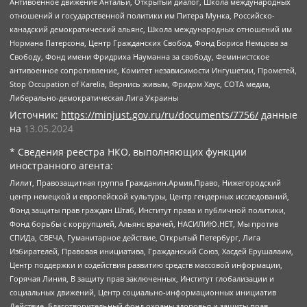
Антивоенное движение Антальи, Открытый диалог, Школа международных
отношений и государственной политики им Питера Мунка, Российско-
канадский демократический альянс, Школа международных отношений им
Нормана Патерсона, Центр Гражданских Свобод, Фонд Бориса Немцова за
Свободу, Фонд имени Фридриха Науманна за свободу, Феминистское
антивоенное сопротивление, Комитет независимости Ингушетии, Прометей,
Stop Occupation of Karelia, Вернись живым, Фридом Хаус, СОТА медиа,
Либерально-демократическая Лига Украины
Источник:
https://minjust.gov.ru/ru/documents/7756/
данные
на
13.05.2024
* Сведения реестра НКО, выполняющих функции
иностранного агента:
Лилит, Правозащитная группа Гражданин.Армия.Право, Нижегородский
центр немецкой и европейской культуры, Центр гендерных исследований,
Фонд защиты прав граждан Штаб, Институт права и публичной политики,
Фонд борьбы с коррупцией, Альянс врачей, НАСИЛИЮ.НЕТ, Мы против
СПИДа, СВЕЧА, Гуманитарное действие, Открытый Петербург, Лига
Избирателей, Правовая инициатива, Гражданский Союз, Хасдей Ерушалаим,
Центр поддержки и содействия развитию средств массовой информации,
Горячая Линия, В защиту прав заключенных, Институт глобализации и
социальных движений, Центр социально-информационных инициатив
Действие, Благотворительный фонд охраны здоровья и защиты прав