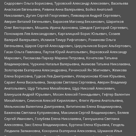
Сидорович Ольга Борисовна, Туровский Александр Алексеевич, Васильева
Анастасия Евгеньевна, Ривина Анна Валерьевна, Бойко Анатолий
Николаевич, Дугин Сергей Георгиевич, Пивоваров Андрей Сергеевич,
Аверин Виталий Евгеньевич, Барахоев Магомед Бекханович, Шарипков
Олег Викторович, Мошель Ирина Ароновна, Шведов Григорий Сергеевич,
Пономарев Лев Александрович, Каргалицкий Борис Юльевич, Созаев
Валерий Валерьевич, Исламов Тимур Рифгатович, Романова Ольга
Евгеньевна, Щаров Сергей Алексадрович, Цирульников Борис Альбертович,
Гасан Ольга Павловна, Паутов Юрий Анатольевич, Верховский Александр
Маркович, Пислакова-Паркер Марина Петровна, Кочеткова Татьяна
Владимировна, Чуркина Наталья Валерьевна, Акимова Татьяна Николаевна,
Золотарева Екатерина Александровна, Рачинский Ян Збигневич, Жемкова
Елена Борисовна, Гудков Лев Дмитриевич, Илларионова Юлия Юрьевна,
Саранг Анна Васильевна, Захарова Светлана Сергеевна, Аверин Владимир
Анатольевич, Щур Татьяна Михайловна, Щур Николай Алексеевич,
Блинушов Андрей Юрьевич, Мосин Алексей Геннадьевич, Гефтер Валентин
Михайлович, Симонов Алексей Кириллович, Флиге Ирина Анатольевна,
Мельникова Валентина Дмитриевна, Вититинова Елена Владимировна,
Баженова Светлана Куприяновна, Максимов Сергей Владимирович, Беляев
Сергей Иванович, Голубева Елена Николаевна, Ганнушкина Светлана
Алексеевна, Закс Елена Владимировна, Буртина Елена Юрьевна, Гендель
Людмила Залмановна, Кокорина Екатерина Алексеевна, Шуманов Илья