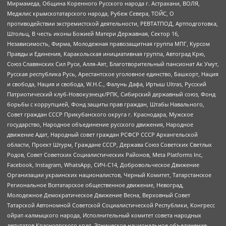
Мирмамеда, Община Коренного Русского народа г. Астрахани, ВОЛЯ,
Меджлис крымскотатарского народа, Рубеж Севера, ТОЙС, О
противодействии экстремистской деятельности, РЕВТАТПОД, Артподготовка,
Штольц, В честь иконы Божией Матери Державная, Сектор 16,
Независимость, Фирма, Молодежная правозащитная группа МПГ, Курсом
Правды и Единения, Каракольская инициативная группа, Автоград Крю,
Союз Славянских Сил Руси, Алля-Аят, Благотворительный пансионат Ак Умут,
Русская республика Русь, Арестантское уголовное единство, Башкорт, Нация
и свобода, Нация и свобода, W.H.С., Фалунь Дафа, Иртыш Ultras, Русский
Патриотический клуб-Новокузнецк/РПК, Сибирский державный союз, Фонд
борьбы с коррупцией, Фонд защиты прав граждан, Штабы Навального,
Совет граждан СССР Прикубанского округа г. Краснодара, Мужское
государство, Народное объединение русского движения, Народное
движение Адат, Народный совет граждан РСФСР СССР Архангельской
области, Проект Штурм, Граждане СССР, Держава Союз Советских Светлых
Родов, Совет Советских Социалистических Районов, Meta Platforms Inc,
Facebook, Instagram, WhatsApp, СИЧ-С14, Добровольческое Движение
Организации украинских националистов, Черный Комитет, Татарстанское
Региональное Всетатарское общественное движение, Невоград,
Молодежное Демократическое Движение Весна, Верховный Совет
Татарской Автономной Советской Социалистической Республики, Конгресс
ойрат-калмыцкого народа, Исполнительный комитет совета народных
депутатов Красноярского края, Этническое национальное объединение,