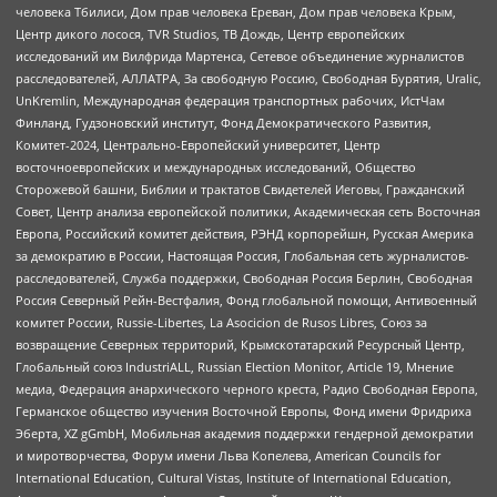
человека Тбилиси, Дом прав человека Ереван, Дом прав человека Крым,
Центр дикого лосося, TVR Studios, ТВ Дождь, Центр европейских
исследований им Вилфрида Мартенса, Сетевое объединение журналистов
расследователей, АЛЛАТРА, За свободную Россию, Свободная Бурятия, Uralic,
UnKremlin, Международная федерация транспортных рабочих, ИстЧам
Финланд, Гудзоновский институт, Фонд Демократического Развития,
Комитет-2024, Центрально-Европейский университет, Центр
восточноевропейских и международных исследований, Общество
Сторожевой башни, Библии и трактатов Свидетелей Иеговы, Гражданский
Совет, Центр анализа европейской политики, Академическая сеть Восточная
Европа, Российский комитет действия, РЭНД корпорейшн, Русская Америка
за демократию в России, Настоящая Россия, Глобальная сеть журналистов-
расследователей, Служба поддержки, Свободная Россия Берлин, Свободная
Россия Северный Рейн-Вестфалия, Фонд глобальной помощи, Антивоенный
комитет России, Russie-Libertes, La Asocicion de Rusos Libres, Союз за
возвращение Северных территорий, Крымскотатарский Ресурсный Центр,
Глобальный союз IndustriALL, Russian Election Monitor, Article 19, Мнение
медиа, Федерация анархического черного креста, Радио Свободная Европа,
Германское общество изучения Восточной Европы, Фонд имени Фридриха
Эберта, XZ gGmbH, Мобильная академия поддержки гендерной демократии
и миротворчества, Форум имени Льва Копелева, American Councils for
International Education, Cultural Vistas, Institute of International Education,