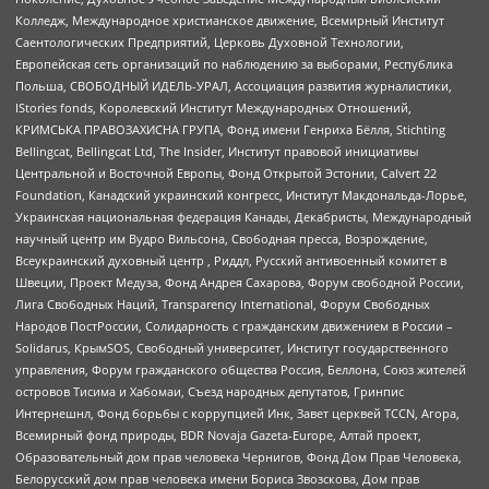
Колледж, Международное христианское движение, Всемирный Институт
Саентологических Предприятий, Церковь Духовной Технологии,
Европейская сеть организаций по наблюдению за выборами, Республика
Польша, СВОБОДНЫЙ ИДЕЛЬ-УРАЛ, Ассоциация развития журналистики,
IStories fonds, Королевский Институт Международных Отношений,
КРИМСЬКА ПРАВОЗАХИСНА ГРУПА, Фонд имени Генриха Бёлля, Stichting
Bellingcat, Bellingcat Ltd, The Insider, Институт правовой инициативы
Центральной и Восточной Европы, Фонд Открытой Эстонии, Calvert 22
Foundation, Канадский украинский конгресс, Институт Макдональда-Лорье,
Украинская национальная федерация Канады, Декабристы, Международный
научный центр им Вудро Вильсона, Свободная пресса, Возрождение,
Всеукраинский духовный центр , Риддл, Русский антивоенный комитет в
Швеции, Проект Медуза, Фонд Андрея Сахарова, Форум свободной России,
Лига Свободных Наций, Transparеncy International, Форум Свободных
Народов ПостРоссии, Солидарность с гражданским движением в России –
Solidarus, КрымSOS, Свободный университет, Институт государственного
управления, Форум гражданского общества Россия, Беллона, Союз жителей
островов Тисима и Хабомаи, Съезд народных депутатов, Гринпис
Интернешнл, Фонд борьбы с коррупцией Инк, Завет церквей TCCN, Агора,
Всемирный фонд природы, BDR Novaja Gazeta-Europe, Алтай проект,
Образовательный дом прав человека Чернигов, Фонд Дом Прав Человека,
Белорусский дом прав человека имени Бориса Звозскова, Дом прав