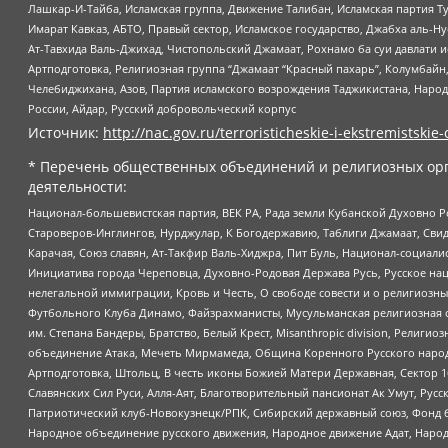
Лашкар-И-Тайба, Исламская группа, Движение Талибан, Исламская партия Т
Имарат Кавказ, АБТО, Правый сектор, Исламское государство, Джабха аль-
Ат-Тавхида Валь-Джихад, Чистопольский Джамаат, Рохнамо ба суи давлати и
Артподготовка, Религиозная группа “Джамаат “Красный пахарь”, Колумбайн
Челебиджихана, Азов, Партия исламского возрождения Таджикистана, Народ
России, Айдар, Русский добровольческий корпус
Источник:
http://nac.gov.ru/terroristicheskie-i-ekstremistskie-
* Перечень общественных объединений и религиозных орг
деятельности:
Национал-большевистская партия, ВЕК РА, Рада земли Кубанской Духовно
Староверов-Инглингов, Нурджулар, К Богодержавию, Таблиги Джамаат, Сви
Карачая, Союз славян, Ат-Такфир Валь-Хиджра, Пит Буль, Национал-социал
Инициатива города Череповца, Духовно-Родовая Держава Русь, Русское н
нелегальной иммиграции, Кровь и Честь, О свободе совести и о религиоз
Футбольного Клуба Динамо, Файзрахманисты, Мусульманская религиозная о
им. Степана Бандеры, Братство, Белый Крест, Misanthropic division, Рели
объединение Атака, Мечеть Мирмамеда, Община Коренного Русского народа
Артподготовка, Штольц, В честь иконы Божией Матери Державная, Сектор 1
Славянских Сил Руси, Алля-Аят, Благотворительный пансионат Ак Умут, Русск
Патриотический клуб-Новокузнецк/РПК, Сибирский державный союз, Фонд б
Народное объединение русского движения, Народное движение Адат, Народ