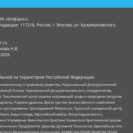
ИА «Инфорос».
едакции: 117218, Россия, г. Москва, ул. Кржижановского,
r.ru
хова Н.В.
2026
льной на территории Российской Федерации:
кономическому и правовому развитию, Национальный Демократический
менной России, Черноморский фонд регионального сотрудничества,
, Тихоокеанский центр защиты окружающей среды и природных ресурсов,
 Хармони, Родники дракона, Врачи против насильственного извлечения
по расследованию преследований Фалуньгун, Пражский гражданский центр,
бмен, Бард колледж, Европейский выбор, Фонд Ходорковского,
ное Управление Евангельских Христиан Украинской Христианской Церкви,
огических Предприятий, Церковь Духовной Технологии, Европейская сеть
ий Институт Международных Отношений, КРИМСЬКА ПРАВОЗАХИСНА ГРУПА,