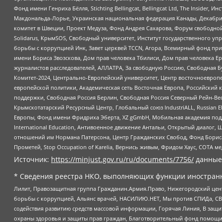
Фонд имени Генриха Бёлля, Stichting Bellingcat, Bellingcat Ltd, The Inside
Макдональда-Лорье, Украинская национальная федерация Канады, Декабрис
комитет в Швеции, Проект Медуза, Фонд Андрея Сахарова, Форум свободной 
Solidarus, КрымSOS, Свободный университет, Институт государственного у
борьбы с коррупцией Инк, Завет церквей TCCN, Агора, Всемирный фонд при
имени Бориса Звозскова, Дом прав человека Тбилиси, Дом прав человека Ер
журналистов расследователей, АЛЛАТРА, За свободную Россию, Свободная Б
Комитет-2024, Центрально-Европейский университет, Центр восточноевроп
европейской политики, Академическая сеть Восточная Европа, Российский к
поддержки, Свободная Россия Берлин, Свободная Россия Северный Рейн-Вест
Крымскотатарский Ресурсный Центр, Глобальный союз IndustriALL, Russian E
Европы, Фонд имени Фридриха Эберта, XZ gGmbH, Мобильная академия поддержк
International Education, Антивоенное движение Антальи, Открытый диало
отношений им Нормана Патерсона, Центр Гражданских Свобод, Фонд Бориса
Прометей, Stop Occupation of Karelia, Вернись живым, Фридом Хаус, СОТА 
Источник:
https://minjust.gov.ru/ru/documents/7756/
данные
* Сведения реестра НКО, выполняющих функции иностранн
Лилит, Правозащитная группа Гражданин.Армия.Право, Нижегородский цент
борьбы с коррупцией, Альянс врачей, НАСИЛИЮ.НЕТ, Мы против СПИДа, СВЕ
содействия развитию средств массовой информации, Горячая Линия, В защ
охраны здоровья и защиты прав граждан, Благотворительный фонд помощи ос