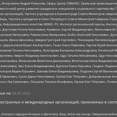
, Фонд имени Андрея Рылькова, Сфера, Центр СИБАЛЬТ, Уральская правозащитна
невосточный центр развития гражданских инициатив и социального партнерства, 
 организаций, Частное учреждение в Калининграде Совета Министров северных 
бирь, Частное учреждение в Санкт-Петербурге Совета Министров Северных Стра
а, Информационное агентство МЕМО. РУ, Институт региональной прессы, Инсти
ч, Дзугкоева Регина Николаевна, Кривенко Сергей Владимирович, Милославски
настасия Евгеньевна, Ривина Анна Валерьевна, Бойко Анатолий Николаевич, Дуг
ошель Ирина Ароновна, Шведов Григорий Сергеевич, Пономарев Лев Александро
ч, Цирульников Борис Альбертович, Гасан Ольга Павловна, Паутов Юрий Анато
Акимова Татьяна Николаевна, Золотарева Екатерина Александровна, Рачинский Я
Сергеевна, Аверин Владимир Анатольевич, Щур Татьяна Михайловна, Щур Никола
Анатольевна, Мельникова Валентина Дмитриевна, Вититинова Елена Владимировн
 Алексеевна, Закс Елена Владимировна, Буртина Елена Юрьевна, Гендель Людмил
рохоров Вадим Юрьевич, Шахова Елена Владимировна, Подузов Сергей Васильеви
й Ефимович, Сухих Дарья Николаевна, Орлов Олег Петрович, Добровольская Анн
нсон Лев Семенович, Локшина Татьяна Иосифовна, Орлов Олег Петрович, Поляк
ые на
24.03.2022
ностранных и международных организаций, признанных в соотв
нгресс народов Ичкерии и Дагестана, База, Асбат аль-Ансар, Священная война,