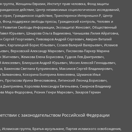
я группа, Женщины Евразии, Институт прав человека, Фонд защиты
Гражданское действие, Центр независимых социологических исследований,
стран, Гражданское содействие, Трансперенси Интернешнл-Р, Центр
н, Фонд поддержки свободы прессы, Гражданский контроль, Человек и
тут Развития Свободы Информации, Экозащита!-Женсовет, Общественный
й Павел Юрьевич, Шнырова Ольга Вадимовна, Чанышева Лилия Айратовна,
ин Сергей Георгиевич, Пивоваров Андрей Сергеевич, Аверин Виталий
вич, Каргалицкий Борис Юльевич, Созаев Валерий Валерьевич, Исламов
льевич, Верховский Александр Маркович, Пислакова-Паркер Марина
н Збигневич, Жемкова Елена Борисовна, Гудков Лев Дмитриевич,
й Алексеевич, Блинушов Андрей Юрьевич, Мосин Алексей Геннадьевич,
а, Баженова Светлана Куприяновна, Максимов Сергей Владимирович,
а Залмановна, Кокорина Екатерина Алексеевна, Шуманов Илья
ч, Протасова Ирина Вячеславовна, Литинский Леонид Борисович,
а Дмитриевна, Королева Александра Евгеньевна, Смирнов Владимир
ова Мара Федоровна, Резник Генри Маркович, Захаров Герман
етствии с законодательством Российской Федерации
 Исламская группа, Братья-мусульмане, Партия исламского освобождения,