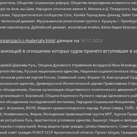
уркестана, Общество социальных реформ, Общество возрождения исламского насл
Нусра ли-Ахль аш-Шам, Народное ополчение имени К. Минина и Д. Пожарского, Ад
сломи, Террористическое сообщество Сеть, Катиба Таухид валь-Джихад, Хайят Тах
, Хатлонский джамаат, Мусульманская религиозная группа п. Кушкуль г. Оренбу
ная самооборона, Дуббайский джамаат, московская ячейка, Батал-Хаджи Белхор
organizacii-i-materialy.html
данные на
16.11.2023
анизаций в отношении которых судом принято вступившее в з
 Родовой Державы Русь, Община Духовного Управления Асгардской Веси Беловод
детели Иеговы, Русское национальное единство, Национал-социалистическое об
истическая рабочая партия России, Славянский союз, Формат-18, Благородный Ор
ациональное единство, Древнерусской Инглистической церкви Православных Ста
ных объединениях, Омская организация общественного политического движения Р
рганизация п. Боровский, Община Коренного Русского народа Щелковского район
гиозное объединение последователей инглиизма, Народная Социальная Инициатива,
 г. Астрахани, ВОЛЯ, Меджлис крымскотатарского народа, Рубеж Севера, ТОЙС, 
6, Независимость, Фирма, Молодежная правозащитная группа МПГ, Курсом Правд
ая республика Русь, Арестантское уголовное единство, Башкорт, Нация и свобода,
орьбы с коррупцией, Фонд защиты прав граждан, Штабы Навального, Совет гражд
ный совет граждан РСФСР СССР Архангельской области, Проект Штурм, Граждане 