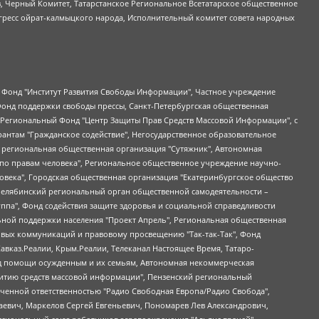
в, Черный Комитет, Татарстанское Региональное Всетатарское общественное
гресс ойрат-калмыцкого народа, Исполнительный комитет совета народных
евосточное общественное движение "Маяк", Санкт-Петербургская ЛГБТ-инициативная группа "Выход", Инициативная группа ЛГБТ+ "Реверс", Алексеев Андрей Викторович, Бекбулатова Таисия Львовна, Беляев Иван Михайлович, Владыкина Елена Сергеевна, Гельман Марат Александрович, Никульшина Вероника Юрьевна, Толоконникова Надежда Андреевна, Шендерович Виктор Анатольевич, Общество с ограниченной ответственностью "Данное сообщение", Общество с ограниченной ответственностью Издательский дом "Новая глава", Айнбиндер Александра Александровна, Московский комьюнити-центр для ЛГБТ+инициатив, Благотворительный фонд развития филантропии, Deutsche Welle (Германия, Kurt-Schumacher-Strasse 3, 53113 Bonn), Борзунова Мария Михайловна, Воробьев Виктор Викторович, Голубева Анна Львовна, Константинова Алла Михайловна, Малкова Ирина Владимировна, Мурадов Мурад Абдулгалимович, Осетинская Елизавета Николаевна, Понасенков Евгений Николаевич, Ганапольский Матвей Юрьевич, Киселев Евгений Алексеевич, Борухович Ирина Григорьевна, Дремин Иван Тимофеевич, Дубровский Дмитрий Викторович, Красноярская региональная общественная организация поддержки и развития альтернативных образовательных технологий и межкультурных коммуникаций "ИНТЕРРА", Маяковская Екатерина Алексеевна, Фейгин Марк Захарович, Филимонов Андрей Викторович, Дзугкоева Регина Николаевна, Доброхотов Роман Александрович, Дудь Юрий Александрович, Елкин Сергей Владимирович, Кругликов Кирилл Игоревич, Сабунаева Мария Леонидовна, Семенов Алексей Владимирович, Шаинян Карен Багратович, Шульман Екатерина Михайловна, Асафьев Артур Валерьевич, Вахштайн Виктор Семенович, Венедиктов Алексей Алексеевич, Лушникова Екатерина Евгеньевна, Волков Леонид Михайлович, Невзоров Александр Глебович, Пархоменко Сергей Борисович, Сироткин Ярослав Николаевич, Кара-Мурза Владимир Владимирович, Баранова Наталья Владимировна, Гозман Леонид Яковлевич, Кагарлицкий Борис Юльевич, Климарев Михаил Валерьевич, Милов Владимир Станиславович, Автономная некоммерческая организация Краснодарский центр современного искусства "Типография", Моргенштерн Алишер Тагирович, Соболь Любовь Эдуардовна, Общество с ограниченной ответственностью "ЛИЗА НОРМ", Каспаров Гарри Кимович, Ходорковский Михаил Борисович, Общество с ограниченной ответственностью "Апрельские тезисы", Данилович Ирина Брониславовна, Кашин Олег Владимирович, Петров Николай Владимирович, Пивоваров Алексей Владимирович, Соколов Михаил Владимирович, Цветкова Юлия Владимировна, Чичваркин Евгений Александрович, Комитет против пыток/Команда против пыток, Общество с ограниченной ответственностью "Первый научный", Общество с ограниченной ответственностью "Вертолет и ко", Белоцерковская Вероника Борисовна, Кац Максим Евгеньевич, Лазарева Татьяна Юрьевна, Шаведдинов Руслан Табризович, Яшин Илья Валерьевич, Общество с ограниченной ответственностью "Иноагент ААВ", Алешковский Дмитрий Петрович, Альбац Евгения Марковна, Быков Дмитрий Львович, Галямина Юлия Евгеньевна, Лойко Сергей Леонидович, Мартынов Кирилл Константинович, Медведев Сергей Александрович, Крашенинников Федор Геннадиевич, Гордеева Катерина Вл