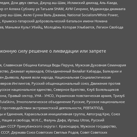
едия, Дом двух святых, Джунд аш-Шам, Исламский джихад, Аль-Каида,
жр от Аллаха Субхану уа Тагьаля SHAM, АУМ Синрике, Муджахеды джамаата
рир аш-Шам, Ахлю Сунна Валь Джамаа, National Socialism/White Power,
рг, Крымско-татарский добровольческий батальон имени Номана
оев, Маньяки Культ Убийц, Молодёжь Которая Улыбается, Легион Свобода
аконную силу решение о ликвидации или запрете
ья, Славянская Община Капища Веды Перуна, Мужская Духовная Семинария
щество, Джамаат мувахидов, Объединенный Вилайат Кабарды, Балкарии и
ден Дьявола, Армия воли народа, Национальная Социалистическая
роверов-Инглингов, Русский общенациональный союз, Движение против
усское национальное единство, Северное Братство, Клуб Болельщиков
а, Правый сектор, УНА - УНСО, Украинская повстанческая армия, Тризуб
 TulaSkins, Этнополитическое объединение Русские, Русское национальное
О противодействии экстремистской деятельности, РЕВТАТПОД,
ы и Единения, Каракольская инициативная группа, Автоград Крю, Союз
 Нация и свобода, W.H.С., Фалунь Дафа, Иртыш Ultras, Русский
ан СССР Прикубанского округа г. Краснодара, Мужское государство,
СССР, Держава Союз Советских Светлых Родов, Совет Советских