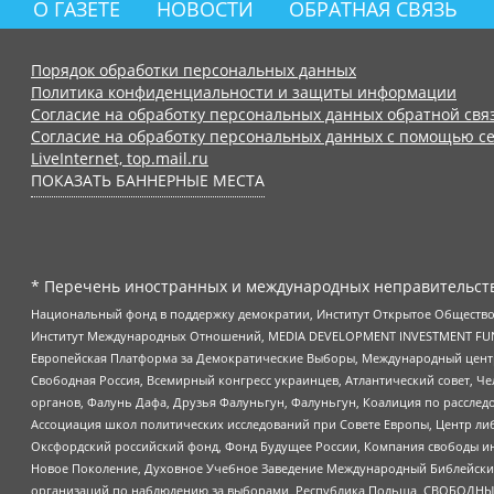
О ГАЗЕТЕ
НОВОСТИ
ОБРАТНАЯ СВЯЗЬ
Порядок обработки персональных данных
Политика конфиденциальности и защиты информации
Согласие на обработку персональных данных обратной свя
Согласие на обработку персональных данных с помощью се
LiveInternet, top.mail.ru
ПОКАЗАТЬ БАННЕРНЫЕ МЕСТА
* Перечень иностранных и международных неправительств
Национальный фонд в поддержку демократии, Институт Открытое Общество
Институт Международных Отношений, MEDIA DEVELOPMENT INVESTMENT FUND,
Европейская Платформа за Демократические Выборы, Международный цент
Свободная Россия, Всемирный конгресс украинцев, Атлантический совет, Ч
органов, Фалунь Дафа, Друзья Фалуньгун, Фалуньгун, Коалиция по рассле
Ассоциация школ политических исследований при Совете Европы, Центр ли
Оксфордский российский фонд, Фонд Будущее России, Компания свободы ин
Новое Поколение, Духовное Учебное Заведение Международный Библейский
организаций по наблюдению за выборами, Республика Польша, СВОБОДНЫЙ