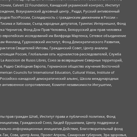
стонии, Calvert 22 Foundation, Канадский украинский конгресс, Институт
ждение, Всеукраинский духовный центр , Риддл, Русский антивоенный
ародов ПостРоссии, Солидарность с гражданским движением в России –
в Тисима и Хабомаи, Съезд народных депутатов, Гринпис Интернешнл, Фонд
ека Чернигов, Фонд Дом Прав Человека, Белорусский дом прав человека
нтр европейских исследований им Вилфрида Мартенса, Сетевое объединение
Чам Финланд, Гудзоновский институт, Фонд Демократического Развития,
актатов Свидетелей Иеговы, Гражданский Совет, Центр анализа
астоящая Россия, Глобальная сеть журналистов-расследователей, Служба
a Asocicion de Rusos Libres, Союз за возвращение Северных территорий,
еста, Радио Свободная Европа, Германское общество изучения Восточной
ouncils for International Education, Cultural Vistas, Institute of
, Российско-канадский демократический альянс, Школа международных
е антивоенное сопротивление, Комитет независимости Ингушетии,
ты прав граждан Штаб, Институт права и публичной политики, Фонд
инициатива, Гражданский Союз, Хасдей Ерушалаим, Центр поддержки и
социально-информационных инициатив Действие, Благотворительный фонд
Так, Сова, центр Анна, Проект Апрель, Самарская губерния, Эра здоровья,