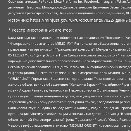
Социалистических Районов, Meta Platforms Inc, Facebook, Instagram, Wha
движение, Невоград, Молодежное Демократическое Движение Весна, Верхов
депутатов Красноярского края, Этническое национальное объединение, ЛГ
Источник:
https://minjust.gov.ru/ru/documents/7822/
данные
* Реестр иностранных агентов:
Калининградская региональная общественная организация "Экозащита!-Женсовет", Фонд содействия защите прав и свобод граждан "Общественный вердикт", Фонд "Институт Развития Свободы Информации", Частное учреждение "Информационное агентство МЕМО. РУ", Региональная общественная организация "Общественная комиссия по сохранению наследия академика Сахарова", Фонд поддержки свободы прессы, Санкт-Петербургская общественная правозащитная организация "Гражданский контроль", Межрегиональная общественная организация "Информационно-просветительский центр "Мемориал", Региональный Фонд "Центр Защиты Прав Средств Массовой Информации", с 05.12.2023 Фонд "Центр Защиты Прав Средств массовой информации", Региональная общественная благотворительная организация помощи беженцам и мигрантам "Гражданское содействие", Негосударственное образовательное учреждение дополнительного профессионального образования (повышение квалификации) специалистов "АКАДЕМИЯ ПО ПРАВАМ ЧЕЛОВЕКА", Свердловская региональная общественная организация "Сутяжник", Автономная некоммерческая организация "Центр независимых социологических исследований", Союз общественных объединений "Российский исследовательский центр по правам человека", Региональное общественное учреждение научно-информационный центр "МЕМОРИАЛ", Некоммерческая организация "Фонд защиты гласности", Автономная некоммерческая организация "Институт прав человека", Городская общественная организация "Екатеринбургское общество "МЕМОРИАЛ", Городская общественная организация "Рязанское историко-просветительское и правозащитное общество "Мемориал" (Рязанский Мемориал), Челябинский региональный орган общественной самодеятельности – женское общественное объединение "Женщины Евразии", Челябинский региональный орган общественной самодеятельности "Уральская правозащитная группа", Фонд содействия защите здоровья и социальной справедливости имени Андрея Рылькова, Автономная Некоммерческая Организация "Аналитический Центр Юрия Левады", Автономная некоммерческая организация социальной поддержки населения "Проект Апрель", Региональная общественная организация помощи женщинам и детям, находящимся в кризисной ситуации "Информационно-методический центр "Анна", Фонд содействия развитию массовых коммуникаций и правовому просвещению "Так-так-Так", Фонд содействия устойчивому развитию "Серебряная тайга", Свердловский региональный общественный фонд социальных проектов "Новое время", "Idel.Реалии", Кавказ.Реалии, Крым.Реалии, Телеканал Настоящее Время, Татаро-башкирская служба Радио Свобода (Azatliq Radiosi), Радио Свободная Европа/Радио Свобода (PCE/PC), "Сибирь.Реалии", "Фактограф", Благотворительный фонд помощи осужденным и их семьям, Автономная некоммерческая организация "Институт глобализации и социальных движений", Фонд "В защиту прав заключенных", Частное учреждение "Центр поддержки и содействия развитию средств массовой информации", Пензенский региональный общественный благотворительный фонд "Гражданский союз", "Север.Реалии", Некоммерческая организация Фонд "Правовая инициатива", Общество с ограниченной ответственностью "Радио Свободная Европа/Радио Свобода", Чешское информационное агентство "MEDIUM-ORIENT", Красноярская региональная общественная организация "Мы против СПИДа", Камалягин Денис Николаевич, Маркелов Сергей Евгеньевич, Пономарев Лев Александрович, Савицкая Людмила Алексеевна, Автоно