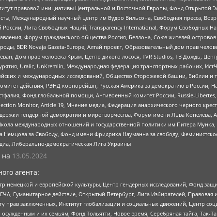
r, Институт правовой инициативы Центральной и Восточной Европы, Фонд Открытой Э
ты, Международный научный центр им Вудро Вильсона, Свободная пресса, Возро
России, Лига Свободных Наций, Transparеncy International, Форум Свободных Н
правления, Форум гражданского общества Россия, Беллона, Союз жителей острово
роды, BDR Novaja Gazeta-Europe, Алтай проект, Образовательный дом прав челов
еван, Дом прав человека Крым, Центр дикого лосося, TVR Studios, ТВ Дождь, Це
урятия, Uralic, UnKremlin, Международная федерация транспортных рабочих, Ист
ейских и международных исследований, Общество Сторожевой башни, Библии и тр
омитет действия, РЭНД корпорейшн, Русская Америка за демократию в России, Н
фалия, Фонд глобальной помощи, Антивоенный комитет России, Russie-Libertes, L
lection Monitor, Article 19, Мнение медиа, Федерация анархического черного кр
и гендерной демократии и миротворчества, Форум имени Льва Копелева, American C
г, Школа международных отношений и государственной политики им Питера Мунка
 Немцова за Свободу, Фонд имени Фридриха Науманна за свободу, Феминистско
медиа, Либерально-демократическая Лига Украины
 на
13.05.2024
ого агента:
р немецкой и европейской культуры, Центр гендерных исследований, Фонд защи
ЧА, Гуманитарное действие, Открытый Петербург, Лига Избирателей, Правовая 
иту прав заключенных, Институт глобализации и социальных движений, Центр 
ужденным и их семьям, Фонд Тольятти, Новое время, Серебряная тайга, Так-Так-