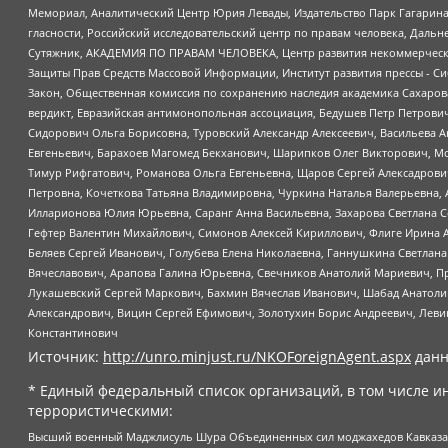
Мемориал, Аналитический Центр Юрия Левады, Издательство Парк Гагарина
гласности, Российский исследовательский центр по правам человека, Даль
Сутяжник, АКАДЕМИЯ ПО ПРАВАМ ЧЕЛОВЕКА, Центр развития некоммерческих
Защиты Прав Средств Массовой Информации, Институт развития прессы - Си
Закон, Общественная комиссия по сохранению наследия академика Сахаров
вердикт, Евразийская антимонопольная ассоциация, Бедушев Петр Петрови
Сидорович Ольга Борисовна, Туровский Александр Алексеевич, Васильева А
Евгеньевич, Барахоев Магомед Бекханович, Шарипков Олег Викторович, М
Тимур Рифгатович, Романова Ольга Евгеньевна, Щаров Сергей Алексадрови
Петровна, Кочеткова Татьяна Владимировна, Чуркина Наталья Валерьевна, 
Илларионова Юлия Юрьевна, Саранг Анна Васильевна, Захарова Светлана 
Гефтер Валентин Михайлович, Симонов Алексей Кириллович, Флиге Ирина 
Беляев Сергей Иванович, Голубева Елена Николаевна, Ганнушкина Светлана
Вячеславович, Арапова Галина Юрьевна, Свечников Анатолий Мариевич, П
Лукашевский Сергей Маркович, Бахмин Вячеслав Иванович, Шабад Анатоли
Александрович, Вицин Сергей Ефимович, Золотухин Борис Андреевич, Леви
Константинович
Источник:
http://unro.minjust.ru/NKOForeignAgent.aspx
данн
* Единый федеральный список организаций, в том числе и
террористическими:
Высший военный Маджлисуль Шура Объединенных сил моджахедов Кавказа, Ко