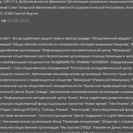
tsApp, СИЧ-С14, Добровольческое Движение Организации украинских националисто
ный Совет Татарской Автономной Советской Социалистической Республики, Кон
БТ, Я.МЫ Сергей Фургал
 на
03.05.2024
мная некоммерческая организация "Центр по работе с проблемой насилия "НАСИЛИЮ.НЕТ", Межрегиональный профессиональный союз работников здравоохранения "Альянс врачей", Юридическое лицо, зарегистрированное в Латвийской Республике, SIA "Medusa Project" (регистрационный номер 40103797863, дата регистрации 10.06.2014), Некоммерческая организация "Фонд по борьбе с коррупцией", Автономная некоммерческая организация "Институт права и публичной политики", Баданин Роман Сергеевич, Гликин Максим Александрович, Железнова Мария Михайловна, Лукьянова Юлия Сергеевна, Маетная Елизавета Витальевна, Маняхин Петр Борисович, Чуракова Ольга Владимировна, Ярош Юлия Петровна, Юридическое лицо "The Insider SIA", зарегистрированное в Риге, Латвийская Республика (дата регистрации 26.06.2015), являющееся администратором доменного имени интернет-издания "The Insider SIA", https://theins.ru, Постернак Алексей Евгеньевич, Рубин Михаил Аркадьевич, Анин Роман Александрович, Юридическое лицо Istories fonds, зарегистрированное в Латвийской Республике (регистрационный номер 50008295751, дата регистрации 24.02.2020), Великовский Дмитрий Александрович, Долинина Ирина Николаевна, Мароховская Алеся Алексеевна, Шлейнов Роман Юрьевич, Шмагун Олеся Валентиновна, Общество с ограниченной ответственностью "Альтаир 2021", Общество с ограниченной ответственностью "Вега 2021", Общество с ограниченной ответственностью "Главный редактор 2021", Общество с ограниченной ответственностью "Ромашки монолит", Важенков Артем Валерьевич, Ивановская областная общественная организация "Центр гендерных исследований", Гурман Юрий Альбертович, Медиапроект "ОВД-Инфо", Егоров Владимир Владимирович, Жилинский Владимир Александрович, Общество с ограниченной ответственностью "ЗП", Иванова София Юрьевна, Карезина Инна Павловна, Кильтау Екатерина Викторовна, Петров Алексей Викторович, Пискунов Сергей Евгеньевич, Смирнов Сергей Сергеевич, Тихонов Михаил Сергеевич, Общество с ограниченной ответственностью "ЖУРНАЛИСТ-ИНОСТРАННЫЙ АГЕНТ", Арапова Галина Юрьевна, Вольтская Татьяна Анатольевна, Американская компания "Mason G.E.S. Anonymous Foundation" (США), являющаяся владельцем интернет-издания https://mnews.world/, Компания "Stichting Bellingcat", зарегистрированная в Нидерландах (дата регистрации 11.07.2018), Захаров Андрей Вячеславович, Клепиковская Екатерина Дмитриевна, Общество с ограниченной ответственностью "МЕМО", Перл Роман Александрович, Симонов Евгений Алексеевич, Соловьева Елена Анатольевна, Сотников Даниил Владимирович, Сурначева Елизавета Дмитриевна, Автономная некоммерческая организация по защите прав человека и информированию населения "Якутия – Наше Мнение", Общество с ограниченной ответственностью "Москоу диджитал медиа", с 26.01.2023 Общество с ограниченной ответственностью "Чайка Белые сады", Ветошкина Валерия Валерьевна, Заговора Максим Александрович, Межрегиональное общественное движение "Российская ЛГБТ - сеть", Оленичев Максим Владимирович, Павлов Иван Юрьевич, Скворцова Елена Сергеевна, Общество с ограниченной ответственностью "Как бы инагент", Кочетков Игорь Викторович, Общество с ограниченной ответственностью "Честные выборы", Еланчик Олег Александрович, Общество с ограниченной ответственностью "Нобелевский призыв", Гималова Регина Эмилевна, Григорьев Андрей Валерьевич, Григорьева Алина Александровна, Ассоциация по содействию защите прав призывников, альтернативнослужащих и военнослужащих "Правозащитная группа "Гражданин.Армия.Право", Хисамова Регина Фаритовна, Автономная некоммерческая организация по реализации социально-правовых программ "Лилит", Дальн