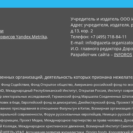
Учредитель и издатель ООО 
Адрес учредителя, издателя, р
зи
д.13, кор. 2
рвисов Yandex.Metrika,
Телефон: +7 (495) 718-84-11
E-mail: info@gazeta-organizato
И.О. главного редактора Доро
Разработчик сайта –
INFOROS
енных организаций, деятельность которых признана нежелате
 Фонд Содействия, Фонд Открытое общество, Американо-российский фонд по э
 Международный Республиканский Институт, Открытая Россия, Институт совре
р электоральных исследований, Германский фонд Маршалла Соединенных Штатов
еловек в беде, Европейский фонд за демократию, Джеймстаунский фонд, Прожект
дованию преследования в отношении Фалуньгун в Китае, Всемирная организация 
беральной современности, Форум русскоязычных европейцев, Немецко-русский о
формации, Проект Медиа, Международное партнерство за права человека, Духов
 Колледж, Международное христианское движение, Всемирный Институт Саентол
 ИДЕЛЬ-УРАЛ, Ассоциация развития журналистики, IStories fonds, Королевск