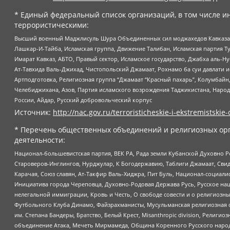
* Единый федеральный список организаций, в том числе и
террористическими:
Высший военный Маджлисуль Шура Объединенных сил моджахедов Кавказа, Ко
Лашкар-И-Тайба, Исламская группа, Движение Талибан, Исламская партия Т
Имарат Кавказ, АБТО, Правый сектор, Исламское государство, Джабха аль-
Ат-Тавхида Валь-Джихад, Чистопольский Джамаат, Рохнамо ба суи давлати и
Артподготовка, Религиозная группа “Джамаат “Красный пахарь”, Колумбайн
Челебиджихана, Азов, Партия исламского возрождения Таджикистана, Народ
России, Айдар, Русский добровольческий корпус
Источник:
http://nac.gov.ru/terroristicheskie-i-ekstremistskie-
* Перечень общественных объединений и религиозных орг
деятельности:
Национал-большевистская партия, ВЕК РА, Рада земли Кубанской Духовно
Староверов-Инглингов, Нурджулар, К Богодержавию, Таблиги Джамаат, Сви
Карачая, Союз славян, Ат-Такфир Валь-Хиджра, Пит Буль, Национал-социал
Инициатива города Череповца, Духовно-Родовая Держава Русь, Русское н
нелегальной иммиграции, Кровь и Честь, О свободе совести и о религиоз
Футбольного Клуба Динамо, Файзрахманисты, Мусульманская религиозная о
им. Степана Бандеры, Братство, Белый Крест, Misanthropic division, Рели
объединение Атака, Мечеть Мирмамеда, Община Коренного Русского народа