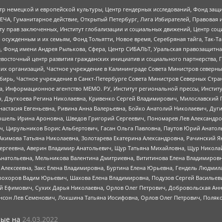
р немецкой и европейской культуры, Центр гендерных исследований, Фонд защи
ЧА, Гуманитарное действие, Открытый Петербург, Лига Избирателей, Правовая 
иту прав заключенных, Институт глобализации и социальных движений, Центр 
ужденным и их семьям, Фонд Тольятти, Новое время, Серебряная тайга, Так-Так-
, Фонд имени Андрея Рылькова, Сфера, Центр СИБАЛЬТ, Уральская правозащитна
невосточный центр развития гражданских инициатив и социального партнерства, 
 организаций, Частное учреждение в Калининграде Совета Министров северных 
бирь, Частное учреждение в Санкт-Петербурге Совета Министров Северных Стра
а, Информационное агентство МЕМО. РУ, Институт региональной прессы, Инсти
ч, Дзугкоева Регина Николаевна, Кривенко Сергей Владимирович, Милославски
настасия Евгеньевна, Ривина Анна Валерьевна, Бойко Анатолий Николаевич, Дуг
ошель Ирина Ароновна, Шведов Григорий Сергеевич, Пономарев Лев Александро
ч, Цирульников Борис Альбертович, Гасан Ольга Павловна, Паутов Юрий Анато
Акимова Татьяна Николаевна, Золотарева Екатерина Александровна, Рачинский Я
Сергеевна, Аверин Владимир Анатольевич, Щур Татьяна Михайловна, Щур Никола
Анатольевна, Мельникова Валентина Дмитриевна, Вититинова Елена Владимировн
 Алексеевна, Закс Елена Владимировна, Буртина Елена Юрьевна, Гендель Людмил
рохоров Вадим Юрьевич, Шахова Елена Владимировна, Подузов Сергей Васильеви
й Ефимович, Сухих Дарья Николаевна, Орлов Олег Петрович, Добровольская Анн
нсон Лев Семенович, Локшина Татьяна Иосифовна, Орлов Олег Петрович, Поляк
ые на
24.03.2022