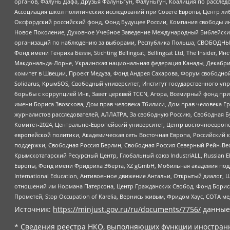
органов, Фалунь Дафа, Друзья Фалуньгун, Фалуньгун, Коалиция по рассле
Ассоциация школ политических исследований при Совете Европы, Центр ли
Оксфордский российский фонд, Фонд Будущее России, Компания свободы ин
Новое Поколение, Духовное Учебное Заведение Международный Библейский
организаций по наблюдению за выборами, Республика Польша, СВОБОДНЫЙ
Фонд имени Генриха Бёлля, Stichting Bellingcat, Bellingcat Ltd, The Inside
Макдональда-Лорье, Украинская национальная федерация Канады, Декабрис
комитет в Швеции, Проект Медуза, Фонд Андрея Сахарова, Форум свободной 
Solidarus, КрымSOS, Свободный университет, Институт государственного у
борьбы с коррупцией Инк, Завет церквей TCCN, Агора, Всемирный фонд при
имени Бориса Звозскова, Дом прав человека Тбилиси, Дом прав человека Ер
журналистов расследователей, АЛЛАТРА, За свободную Россию, Свободная Б
Комитет-2024, Центрально-Европейский университет, Центр восточноевроп
европейской политики, Академическая сеть Восточная Европа, Российский к
поддержки, Свободная Россия Берлин, Свободная Россия Северный Рейн-Вест
Крымскотатарский Ресурсный Центр, Глобальный союз IndustriALL, Russian E
Европы, Фонд имени Фридриха Эберта, XZ gGmbH, Мобильная академия поддержк
International Education, Антивоенное движение Антальи, Открытый диало
отношений им Нормана Патерсона, Центр Гражданских Свобод, Фонд Бориса
Прометей, Stop Occupation of Karelia, Вернись живым, Фридом Хаус, СОТА 
Источник:
https://minjust.gov.ru/ru/documents/7756/
данные
* Сведения реестра НКО, выполняющих функции иностранн