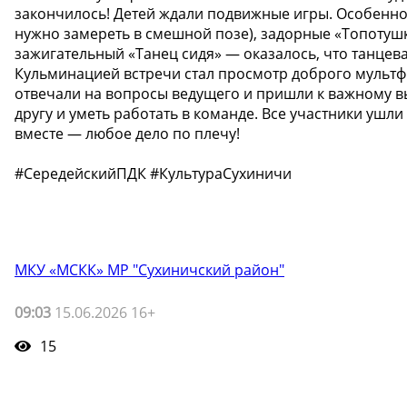
закончилось! Детей ждали подвижные игры. Особенно
нужно замереть в смешной позе), задорные «Топотушк
зажигательный «Танец сидя» — оказалось, что танцеват
Кульминацией встречи стал просмотр доброго мультф
отвечали на вопросы ведущего и пришли к важному выв
другу и уметь работать в команде. Все участники ушл
вместе — любое дело по плечу!
​#​​​​​​СередейскийПДК #КультураСухиничи
МКУ «МСКК» МР "Сухиничский район"
09:03
15.06.2026 16+
15