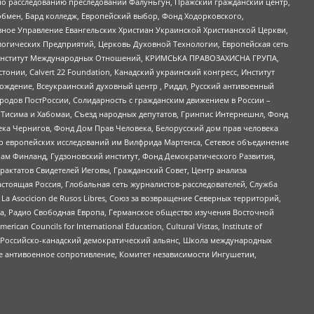
по расследованию преследований Фалуньгун, Пражский гражданский центр,
бмен, Бард колледж, Европейский выбор, Фонд Ходорковского,
ное Управление Евангельских Христиан Украинской Христианской Церкви,
огических Предприятий, Церковь Духовной Технологии, Европейская сеть
ий Институт Международных Отношений, КРИМСЬКА ПРАВОЗАХИСНА ГРУПА,
стонии, Calvert 22 Foundation, Канадский украинский конгресс, Институт
ждение, Всеукраинский духовный центр , Риддл, Русский антивоенный
ародов ПостРоссии, Солидарность с гражданским движением в России –
в Тисима и Хабомаи, Съезд народных депутатов, Гринпис Интернешнл, Фонд
ека Чернигов, Фонд Дом Прав Человека, Белорусский дом прав человека
нтр европейских исследований им Вилфрида Мартенса, Сетевое объединение
Чам Финланд, Гудзоновский институт, Фонд Демократического Развития,
актатов Свидетелей Иеговы, Гражданский Совет, Центр анализа
астоящая Россия, Глобальная сеть журналистов-расследователей, Служба
a Asocicion de Rusos Libres, Союз за возвращение Северных территорий,
еста, Радио Свободная Европа, Германское общество изучения Восточной
ouncils for International Education, Cultural Vistas, Institute of
, Российско-канадский демократический альянс, Школа международных
е антивоенное сопротивление, Комитет независимости Ингушетии,