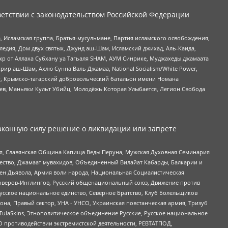
етствии с законодательством Российской Федерации
 Исламская группа, Братья-мусульмане, Партия исламского освобождения,
едия, Дом двух святых, Джунд аш-Шам, Исламский джихад, Аль-Каида,
жр от Аллаха Субхану уа Тагьаля SHAM, АУМ Синрике, Муджахеды джамаата
рир аш-Шам, Ахлю Сунна Валь Джамаа, National Socialism/White Power,
рг, Крымско-татарский добровольческий батальон имени Номана
оев, Маньяки Культ Убийц, Молодёжь Которая Улыбается, Легион Свобода
аконную силу решение о ликвидации или запрете
ья, Славянская Община Капища Веды Перуна, Мужская Духовная Семинария
щество, Джамаат мувахидов, Объединенный Вилайат Кабарды, Балкарии и
ден Дьявола, Армия воли народа, Национальная Социалистическая
роверов-Инглингов, Русский общенациональный союз, Движение против
усское национальное единство, Северное Братство, Клуб Болельщиков
а, Правый сектор, УНА - УНСО, Украинская повстанческая армия, Тризуб
 TulaSkins, Этнополитическое объединение Русские, Русское национальное
О противодействии экстремистской деятельности, РЕВТАТПОД,