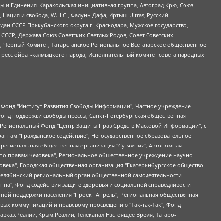
ы и Единения, Каракольская инициативная группа, Автоград Крю, Союз
 Нация и свобода, W.H.С., Фалунь Дафа, Иртыш Ultras, Русский
ан СССР Прикубанского округа г. Краснодара, Мужское государство,
СССР, Держава Союз Советских Светлых Родов, Совет Советских
в, Черный Комитет, Татарстанское Региональное Всетатарское общественное
гресс ойрат-калмыцкого народа, Исполнительный комитет совета народных
евосточное общественное движение "Маяк", Санкт-Петербургская ЛГБТ-инициативная группа "Выход", Инициативная группа ЛГБТ+ "Реверс", Алексеев Андрей Викторович, Бекбулатова Таисия Львовна, Беляев Иван Михайлович, Владыкина Елена Сергеевна, Гельман Марат Александрович, Никульшина Вероника Юрьевна, Толоконникова Надежда Андреевна, Шендерович Виктор Анатольевич, Общество с ограниченной ответственностью "Данное сообщение", Общество с ограниченной ответственностью Издательский дом "Новая глава", Айнбиндер Александра Александровна, Московский комьюнити-центр для ЛГБТ+инициатив, Благотворительный фонд развития филантропии, Deutsche Welle (Германия, Kurt-Schumacher-Strasse 3, 53113 Bonn), Борзунова Мария Михайловна, Воробьев Виктор Викторович, Голубева Анна Львовна, Константинова Алла Михайловна, Малкова Ирина Владимировна, Мурадов Мурад Абдулгалимович, Осетинская Елизавета Николаевна, Понасенков Евгений Николаевич, Ганапольский Матвей Юрьевич, Киселев Евгений Алексеевич, Борухович Ирина Григорьевна, Дремин Иван Тимофеевич, Дубровский Дмитрий Викторович, Красноярская региональная общественная организация поддержки и развития альтернативных образовательных технологий и межкультурных коммуникаций "ИНТЕРРА", Маяковская Екатерина Алексеевна, Фейгин Марк Захарович, Филимонов Андрей Викторович, Дзугкоева Регина Николаевна, Доброхотов Роман Александрович, Дудь Юрий Александрович, Елкин Сергей Владимирович, Кругликов Кирилл Игоревич, Сабунаева Мария Леонидовна, Семенов Алексей Владимирович, Шаинян Карен Багратович, Шульман Екатерина Михайловна, Асафьев Артур Валерьевич, Вахштайн Виктор Семенович, Венедиктов Алексей Алексеевич, Лушникова Екатерина Евгеньевна, Волков Леонид Михайлович, Невзоров Александр Глебович, Пархоменко Сергей Борисович, Сироткин Ярослав Николаевич, Кара-Мурза Владимир Владимирович, Баранова Наталья Владимировна, Гозман Леонид Яковлевич, Кагарлицкий Борис Юльевич, Климарев Михаил Валерьевич, Милов Владимир Станиславович, Автономная некоммерческая организация Краснодарский центр современного искусства "Типография", Моргенштерн Алишер Тагирович, Соболь Любовь Эдуардовна, Общество с ограниченной ответственностью "ЛИЗА НОРМ", Каспаров Гарри Кимович, Ходорковский Михаил Борисович, Общество с ограниченной ответственностью "Апрельские тезисы", Данилович Ирина Брониславовна, Кашин Олег Владимирович, Петров Николай Владимирович, Пивоваров Алексей Владимирович, Соколов Михаил Владимирович, Цветкова Юлия Владимировна, Чичваркин Евгений Александрович, Комитет против пыток/Команда против пыток, Общество с ограниченной ответственностью "Первый научный", Общество с ограниченной ответственностью "Вертолет и ко", Белоцерковская Вероника Борисовна, Кац Максим Евгеньевич, Лазарева Татьяна Юрьевна, Шаведдинов Руслан Табризович, Яшин Илья Валерьевич, Общество с ограниченной ответственностью "Иноагент ААВ", Алешковский Дмитрий Петрович, Альбац Евгения Марковна, Быков Дмитрий Львович, Галямина Юлия Евгеньевна, Лойко Сергей Леонидович, Мартынов Кирилл Константинович, Медведев Сергей Александрович, Крашенинников Федор Геннадиевич, Гордеева Катерина Вл