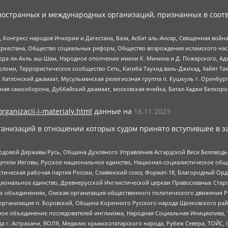
ностранных и международных организаций, признанных в соотв
нгресс народов Ичкерии и Дагестана, База, Асбат аль-Ансар, Священная война,
уркестана, Общество социальных реформ, Общество возрождения исламского насл
Нусра ли-Ахль аш-Шам, Народное ополчение имени К. Минина и Д. Пожарского, Ад
сломи, Террористическое сообщество Сеть, Катиба Таухид валь-Джихад, Хайят Тах
, Хатлонский джамаат, Мусульманская религиозная группа п. Кушкуль г. Оренбу
ная самооборона, Дуббайский джамаат, московская ячейка, Батал-Хаджи Белхор
organizacii-i-materialy.html
данные на
16.11.2023
анизаций в отношении которых судом принято вступившее в з
 Родовой Державы Русь, Община Духовного Управления Асгардской Веси Беловод
детели Иеговы, Русское национальное единство, Национал-социалистическое об
истическая рабочая партия России, Славянский союз, Формат-18, Благородный Ор
ациональное единство, Древнерусской Инглистической церкви Православных Ста
ных объединениях, Омская организация общественного политического движения Р
рганизация п. Боровский, Община Коренного Русского народа Щелковского район
гиозное объединение последователей инглиизма, Народная Социальная Инициатива,
 г. Астрахани, ВОЛЯ, Меджлис крымскотатарского народа, Рубеж Севера, ТОЙС, 