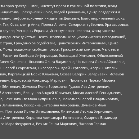
ты прав граждан Штаб, Институт права и публичной политики, Фонд
инициатива, Гражданский Союз, Хасдей Ерушалаим, Центр поддержки и
социально-информационных инициатив Действие, Благотворительный фонд
Так, Сова, центр Анна, Проект Апрель, Самарская губерния, Эра здоровья,
я группа, Женщины Евразии, Институт прав человека, Фонд защиты
Гражданское действие, Центр независимых социологических исследований,
стран, Гражданское содействие, Трансперенси Интернешнл-Р, Центр
н, Фонд поддержки свободы прессы, Гражданский контроль, Человек и
тут Развития Свободы Информации, Экозащита!-Женсовет, Общественный
й Павел Юрьевич, Шнырова Ольга Вадимовна, Чанышева Лилия Айратовна,
ин Сергей Георгиевич, Пивоваров Андрей Сергеевич, Аверин Виталий
вич, Каргалицкий Борис Юльевич, Созаев Валерий Валерьевич, Исламов
льевич, Верховский Александр Маркович, Пислакова-Паркер Марина
н Збигневич, Жемкова Елена Борисовна, Гудков Лев Дмитриевич,
й Алексеевич, Блинушов Андрей Юрьевич, Мосин Алексей Геннадьевич,
а, Баженова Светлана Куприяновна, Максимов Сергей Владимирович,
а Залмановна, Кокорина Екатерина Алексеевна, Шуманов Илья
ч, Протасова Ирина Вячеславовна, Литинский Леонид Борисович,
а Дмитриевна, Королева Александра Евгеньевна, Смирнов Владимир
ова Мара Федоровна, Резник Генри Маркович, Захаров Герман