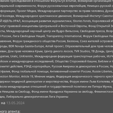
дованию преследования в отношении Фалуньгун в Китае, Всемирная организация 
беральной современности, Форум русскоязычных европейцев, Немецко-русский о
формации, Проект Медиа, Международное партнерство за права человека, Духов
 Колледж, Международное христианское движение, Всемирный Институт Саентол
 ИДЕЛЬ-УРАЛ, Ассоциация развития журналистики, IStories fonds, Королевск
r, Институт правовой инициативы Центральной и Восточной Европы, Фонд Открытой Э
ты, Международный научный центр им Вудро Вильсона, Свободная пресса, Возро
России, Лига Свободных Наций, Transparеncy International, Форум Свободных Н
правления, Форум гражданского общества Россия, Беллона, Союз жителей острово
роды, BDR Novaja Gazeta-Europe, Алтай проект, Образовательный дом прав челов
еван, Дом прав человека Крым, Центр дикого лосося, TVR Studios, ТВ Дождь, Це
урятия, Uralic, UnKremlin, Международная федерация транспортных рабочих, Ист
ейских и международных исследований, Общество Сторожевой башни, Библии и тр
омитет действия, РЭНД корпорейшн, Русская Америка за демократию в России, Н
фалия, Фонд глобальной помощи, Антивоенный комитет России, Russie-Libertes, L
lection Monitor, Article 19, Мнение медиа, Федерация анархического черного кр
и гендерной демократии и миротворчества, Форум имени Льва Копелева, American C
г, Школа международных отношений и государственной политики им Питера Мунка
 Немцова за Свободу, Фонд имени Фридриха Науманна за свободу, Феминистско
медиа, Либерально-демократическая Лига Украины
 на
13.05.2024
ого агента: