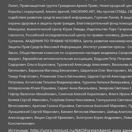
Лилит, Правозащитная группа Гражданин.Армия.Право, Нижегородский цент
борьбы с коррупцией, Альянс врачей, НАСИЛИЮ.НЕТ, Мы против СПИДа, СВЕ
содействия развитию средств массовой информации, Горячая Линия, В защ
охраны здоровья и защиты прав граждан, Благотворительный фонд помощи ос
Мемориал, Аналитический Центр Юрия Левады, Издательство Парк Гагарина
гласности, Российский исследовательский центр по правам человека, Даль
Сутяжник, АКАДЕМИЯ ПО ПРАВАМ ЧЕЛОВЕКА, Центр развития некоммерческих
Защиты Прав Средств Массовой Информации, Институт развития прессы - Си
Закон, Общественная комиссия по сохранению наследия академика Сахаров
вердикт, Евразийская антимонопольная ассоциация, Бедушев Петр Петрови
Сидорович Ольга Борисовна, Туровский Александр Алексеевич, Васильева А
Евгеньевич, Барахоев Магомед Бекханович, Шарипков Олег Викторович, М
Тимур Рифгатович, Романова Ольга Евгеньевна, Щаров Сергей Алексадрови
Петровна, Кочеткова Татьяна Владимировна, Чуркина Наталья Валерьевна, 
Илларионова Юлия Юрьевна, Саранг Анна Васильевна, Захарова Светлана 
Гефтер Валентин Михайлович, Симонов Алексей Кириллович, Флиге Ирина 
Беляев Сергей Иванович, Голубева Елена Николаевна, Ганнушкина Светлана
Вячеславович, Арапова Галина Юрьевна, Свечников Анатолий Мариевич, П
Лукашевский Сергей Маркович, Бахмин Вячеслав Иванович, Шабад Анатоли
Александрович, Вицин Сергей Ефимович, Золотухин Борис Андреевич, Леви
Константинович
Источник:
http://unro.minjust.ru/NKOForeignAgent.aspx
данн