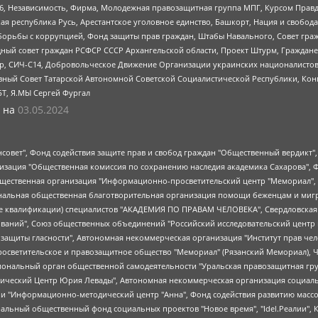
6, Независимость, Фирма, Молодежная правозащитная группа МПГ, Курсом Правд
ая республика Русь, Арестантское уголовное единство, Башкорт, Нация и свобода,
орьбы с коррупцией, Фонд защиты прав граждан, Штабы Навального, Совет гражд
ный совет граждан РСФСР СССР Архангельской области, Проект Штурм, Граждане 
tsApp, СИЧ-С14, Добровольческое Движение Организации украинских националисто
ный Совет Татарской Автономной Советской Социалистической Республики, Кон
БТ, Я.МЫ Сергей Фургал
 на
03.05.2024
мная некоммерческая организация "Центр по работе с проблемой насилия "НАСИЛИЮ.НЕТ", Межрегиональный профессиональный союз работников здравоохранения "Альянс врачей", Юридическое лицо, зарегистрированное в Латвийской Республике, SIA "Medusa Project" (регистрационный номер 40103797863, дата регистрации 10.06.2014), Некоммерческая организация "Фонд по борьбе с коррупцией", Автономная некоммерческая организация "Институт права и публичной политики", Баданин Роман Сергеевич, Гликин Максим Александрович, Железнова Мария Михайловна, Лукьянова Юлия Сергеевна, Маетная Елизавета Витальевна, Маняхин Петр Борисович, Чуракова Ольга Владимировна, Ярош Юлия Петровна, Юридическое лицо "The Insider SIA", зарегистрированное в Риге, Латвийская Республика (дата регистрации 26.06.2015), являющееся администратором доменного имени интернет-издания "The Insider SIA", https://theins.ru, Постернак Алексей Евгеньевич, Рубин Михаил Аркадьевич, Анин Роман Александрович, Юридическое лицо Istories fonds, зарегистрированное в Латвийской Республике (регистрационный номер 50008295751, дата регистрации 24.02.2020), Великовский Дмитрий Александрович, Долинина Ирина Николаевна, Мароховская Алеся Алексеевна, Шлейнов Роман Юрьевич, Шмагун Олеся Валентиновна, Общество с ограниченной ответственностью "Альтаир 2021", Общество с ограниченной ответственностью "Вега 2021", Общество с ограниченной ответственностью "Главный редактор 2021", Общество с ограниченной ответственностью "Ромашки монолит", Важенков Артем Валерьевич, Ивановская областная общественная организация "Центр гендерных исследований", Гурман Юрий Альбертович, Медиапроект "ОВД-Инфо", Егоров Владимир Владимирович, Жилинский Владимир Александрович, Общество с ограниченной ответственностью "ЗП", Иванова София Юрьевна, Карезина Инна Павловна, Кильтау Екатерина Викторовна, Петров Алексей Викторович, Пискунов Сергей Евгеньевич, Смирнов Сергей Сергеевич, Тихонов Михаил Сергеевич, Общество с ограниченной ответственностью "ЖУРНАЛИСТ-ИНОСТРАННЫЙ АГЕНТ", Арапова Галина Юрьевна, Вольтская Татьяна Анатольевна, Американская компания "Mason G.E.S. Anonymous Foundation" (США), являющаяся владельцем интернет-издания https://mnews.world/, Компания "Stichting Bellingcat", зарегистрированная в Нидерландах (дата регистрации 11.07.2018), Захаров Андрей Вячеславович, Клепиковская Екатерина Дмитриевна, Общество с ограниченной ответственностью "МЕМО", Перл Роман Александрович, Симонов Евгений Алексеевич, Соловьева Елена Анатольевна, Сотников Даниил Владимирович, Сурначева Елизавета Дмитриевна, Автономная некоммерческая организация по защите прав человека и информированию населения "Якутия – Наше Мнение", Общество с ограниченной ответственностью "Москоу диджитал медиа", с 26.01.2023 Общество с ограниченной ответственностью "Чайка Белые сады", Ветошкина Валерия Валерьевна, Заговора Максим Александрович, Межрегиональное общественное движение "Российская ЛГБТ - сеть", Оленичев Максим Владимирович, Павлов Иван Юрьевич, Скворцова Елена Сергеевна, Общество с ограниченной ответственностью "Как бы инагент", Кочетков Игорь Викторович, Общество с ограниченной ответственностью "Честные выборы", Еланчик Олег Александрович, Общество с ограниченной ответственностью "Нобелевский призыв", Гималова Регина Эмилевна, Григорьев Андрей Валерьевич, Григорьева Алина Александровна, Ассоциация по содействию защите прав призывников, альтернативнослужащих и военнослужащих "Правозащитная группа "Гражданин.Армия.Право", Хисамова Регина Фаритовна, Автономная некоммерческая организация по реализации социально-правовых программ "Лилит", Дальн