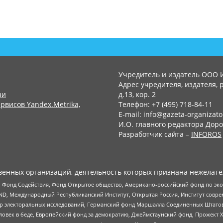
Учредитель и издатель ООО 
Адрес учредителя, издателя, р
зи
д.13, кор. 2
рвисов Yandex.Metrika,
Телефон: +7 (495) 718-84-11
E-mail: info@gazeta-organizato
И.О. главного редактора Доро
Разработчик сайта –
INFOROS
енных организаций, деятельность которых признана нежелате
 Фонд Содействия, Фонд Открытое общество, Американо-российский фонд по э
 Международный Республиканский Институт, Открытая Россия, Институт совре
р электоральных исследований, Германский фонд Маршалла Соединенных Штатов
еловек в беде, Европейский фонд за демократию, Джеймстаунский фонд, Прожект