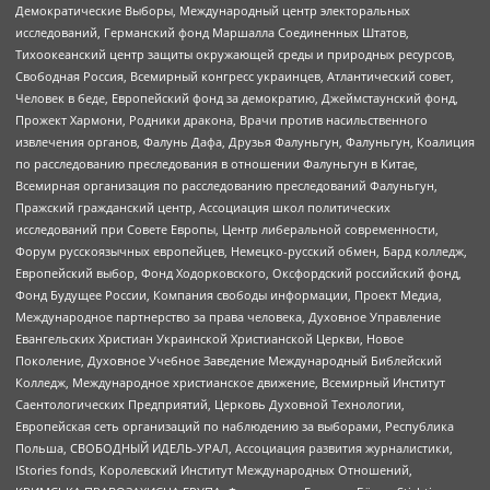
Демократические Выборы, Международный центр электоральных
исследований, Германский фонд Маршалла Соединенных Штатов,
Тихоокеанский центр защиты окружающей среды и природных ресурсов,
Свободная Россия, Всемирный конгресс украинцев, Атлантический совет,
Человек в беде, Европейский фонд за демократию, Джеймстаунский фонд,
Прожект Хармони, Родники дракона, Врачи против насильственного
извлечения органов, Фалунь Дафа, Друзья Фалуньгун, Фалуньгун, Коалиция
по расследованию преследования в отношении Фалуньгун в Китае,
Всемирная организация по расследованию преследований Фалуньгун,
Пражский гражданский центр, Ассоциация школ политических
исследований при Совете Европы, Центр либеральной современности,
Форум русскоязычных европейцев, Немецко-русский обмен, Бард колледж,
Европейский выбор, Фонд Ходорковского, Оксфордский российский фонд,
Фонд Будущее России, Компания свободы информации, Проект Медиа,
Международное партнерство за права человека, Духовное Управление
Евангельских Христиан Украинской Христианской Церкви, Новое
Поколение, Духовное Учебное Заведение Международный Библейский
Колледж, Международное христианское движение, Всемирный Институт
Саентологических Предприятий, Церковь Духовной Технологии,
Европейская сеть организаций по наблюдению за выборами, Республика
Польша, СВОБОДНЫЙ ИДЕЛЬ-УРАЛ, Ассоциация развития журналистики,
IStories fonds, Королевский Институт Международных Отношений,