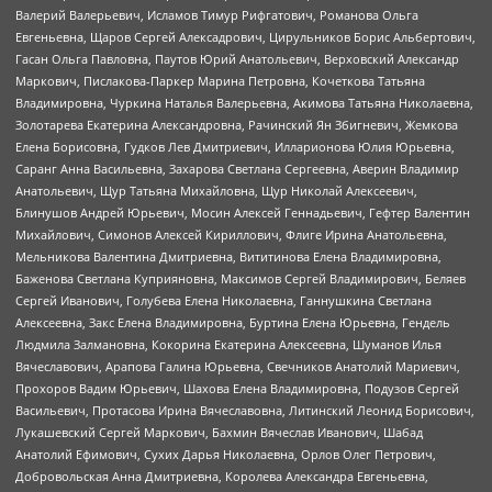
Валерий Валерьевич, Исламов Тимур Рифгатович, Романова Ольга
Евгеньевна, Щаров Сергей Алексадрович, Цирульников Борис Альбертович,
Гасан Ольга Павловна, Паутов Юрий Анатольевич, Верховский Александр
Маркович, Пислакова-Паркер Марина Петровна, Кочеткова Татьяна
Владимировна, Чуркина Наталья Валерьевна, Акимова Татьяна Николаевна,
Золотарева Екатерина Александровна, Рачинский Ян Збигневич, Жемкова
Елена Борисовна, Гудков Лев Дмитриевич, Илларионова Юлия Юрьевна,
Саранг Анна Васильевна, Захарова Светлана Сергеевна, Аверин Владимир
Анатольевич, Щур Татьяна Михайловна, Щур Николай Алексеевич,
Блинушов Андрей Юрьевич, Мосин Алексей Геннадьевич, Гефтер Валентин
Михайлович, Симонов Алексей Кириллович, Флиге Ирина Анатольевна,
Мельникова Валентина Дмитриевна, Вититинова Елена Владимировна,
Баженова Светлана Куприяновна, Максимов Сергей Владимирович, Беляев
Сергей Иванович, Голубева Елена Николаевна, Ганнушкина Светлана
Алексеевна, Закс Елена Владимировна, Буртина Елена Юрьевна, Гендель
Людмила Залмановна, Кокорина Екатерина Алексеевна, Шуманов Илья
Вячеславович, Арапова Галина Юрьевна, Свечников Анатолий Мариевич,
Прохоров Вадим Юрьевич, Шахова Елена Владимировна, Подузов Сергей
Васильевич, Протасова Ирина Вячеславовна, Литинский Леонид Борисович,
Лукашевский Сергей Маркович, Бахмин Вячеслав Иванович, Шабад
Анатолий Ефимович, Сухих Дарья Николаевна, Орлов Олег Петрович,
Добровольская Анна Дмитриевна, Королева Александра Евгеньевна,