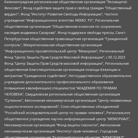
Калининградская региональная общественная организация "Экозащита!-Женсовет", Фонд содействия защите прав и свобод граждан "Общественный вердикт", Фонд "Институт Развития Свободы Информации", Частное учреждение "Информационное агентство МЕМО. РУ", Региональная общественная организация "Общественная комиссия по сохранению наследия академика Сахарова", Фонд поддержки свободы прессы, Санкт-Петербургская общественная правозащитная организация "Гражданский контроль", Межрегиональная общественная организация "Информационно-просветительский центр "Мемориал", Региональный Фонд "Центр Защиты Прав Средств Массовой Информации", с 05.12.2023 Фонд "Центр Защиты Прав Средств массовой информации", Региональная общественная благотворительная организация помощи беженцам и мигрантам "Гражданское содействие", Негосударственное образовательное учреждение дополнительного профессионального образования (повышение квалификации) специалистов "АКАДЕМИЯ ПО ПРАВАМ ЧЕЛОВЕКА", Свердловская региональная общественная организация "Сутяжник", Автономная некоммерческая организация "Центр независимых социологических исследований", Союз общественных объединений "Российский исследовательский центр по правам человека", Региональное общественное учреждение научно-информационный центр "МЕМОРИАЛ", Некоммерческая организация "Фонд защиты гласности", Автономная некоммерческая организация "Институт прав человека", Городская общественная организация "Екатеринбургское общество "МЕМОРИАЛ", Городская общественная организация "Рязанское историко-просветительское и правозащитное общество "Мемориал" (Рязанский Мемориал), Челябинский региональный орган общественной самодеятельности – женское общественное объединение "Женщины Евразии", Челябинский региональный орган общественной самодеятельности "Уральская правозащитная группа", Фонд содействия защите здоровья и социальной справедливости имени Андрея Рылькова, Автономная Некоммерческая Организация "Аналитический Центр Юрия Левады", Автономная некоммерческая организация социальной поддержки населения "Проект Апрель", Региональная общественная организация помощи женщинам и детям, находящимся в кризисной ситуации "Информационно-методический центр "Анна", Фонд содействия развитию массовых коммуникаций и правовому просвещению "Так-так-Так", Фонд содействия устойчивому развитию "Серебряная тайга", Свердловский региональный общественный фонд социальных проектов "Новое время", "Idel.Реалии", Кавказ.Реалии, Крым.Реалии, Телеканал Настоящее Время, Татаро-башкирская служба Радио Свобода (Azatliq Radiosi), Радио Свободная Европа/Радио Свобода (PCE/PC), "Сибирь.Реалии", "Фактограф", Благотворительный фонд помощи осужденным и их семьям, Автономная некоммерческая организация "Институт глобализации и социальных движений", Фонд "В защиту прав заключенных", Частное учреждение "Центр поддержки и содействия развитию средств массовой информации", Пензенский региональный общественный благотворительный фонд "Гражданский союз", "Север.Реалии", Некоммерческая организация Фонд "Правовая инициатива", Общество с ограниченной ответственностью "Радио Свободная Европа/Радио Свобода", Чешское информационное агентство "MEDIUM-ORIENT", Красноярская региональная общественная организация "Мы против СПИДа", Камалягин Денис Николаевич, Маркелов Сергей Евгеньевич, Пономарев Лев Александрович, Савицкая Людмила Алексеевна, Автономная некоммерческая организация "Центр по работе с проблемой насилия "НАСИЛИЮ.НЕТ", Межрегиональный профессиональный союз работников здравоохранения "Альянс врачей", Юридическое лицо, зарегистрированное в Латвийской Республике, SIA "Medusa Project" (регистрационный номер 40103797863, дата регистрации 10.06.2014), Некоммерческая организация "Фонд по борьбе с коррупцией", Автономная некоммерческая организация "Институт права и публичной политики", Баданин Роман Сергеевич, Гликин Максим Александрович, Железнова Мария Михайловна, Лукьянова Юлия Сергеевна, Маетная Елизавета Витальевна, Маняхин Петр Борисович, Чуракова Ольга Владимировна, Ярош Юлия Петровна, Юридическое лицо "The Insider SIA", зарегистрированное в Риге, Латвийская Республика (дата регистрации 26.06.2015), являющееся администратором доменного имени интернет-издания "The Insider SIA", https://theins.ru, Постернак Алексей Евгеньевич, Рубин Михаил Аркадьевич, Анин Роман Александрович, Юридическое лицо Istories fonds, зарегистрированное в Латвийской Республике (регистрационный номер 50008295751, дата регистрации 24.02.2020), Великовский Дмитрий Александрович, Долинина Ирина Николаевна, Мароховская Алеся Алексеевна, Шлейнов Роман Юрьевич, Шмагун Олеся Валентиновна, Общество с ограниченной ответственностью "Альтаир 2021", Общество с ограниченной ответственностью "Вега 2021", Общество с ограниченной ответственностью "Главный редактор 2021", Общество с ограниченной ответственностью "Ромашки монолит", Важенков Артем Валерьевич, Ивановская областная общественная организация "Центр гендерных исследований", Гурман Юрий Альбертович, Медиапроект "ОВД-Инфо", Егоров Владимир Владимирович, Жилинский Владимир Александрович, Общество с ограниченной ответственностью "ЗП", Иванова София Юрьевна, Карезина Инна Павловна, Кильтау Екатерина Викторовна, Петров Алексей Викторович, Пискунов Сергей Евгеньевич, Смирнов Сергей Сергеевич, Тихонов Михаил Сергеевич, Общество с ограниченной ответственностью "ЖУРНАЛИСТ-ИНОСТРАННЫЙ АГЕНТ", Арапова Галина Юрьевна, Вольтская Татьяна Анатольевна, Американская компания "Mason G.E.S. Anonymous Foundation" (США), являющаяся владельцем интернет-издания https://mnews.world/, Компания "Stichting Bellingcat", зарегистрированная в Нидерландах (дата регистрации 11.07.2018), Захаров Андрей Вячеславович, Клепиковская Екатерина Дмитриевна, Общество с ограниченной ответственностью "МЕМО", Перл Роман Александрович, Симонов Евгений Алексеевич, Соловьева Елена Анатольевна, Сотников Даниил Владимирович, Сурначева Елизавета Дмитриевна, Автономная некоммерческая организация по защите прав человека и информированию населения "Якутия – Наше Мнение", Общество с ограниченной ответственностью "Москоу диджитал медиа", с 26.01.2023 Общество с ограниченной ответственностью "Чайка Белые сады", Ветошкина Валерия Валерьевна, Заговора Максим Александрович, Межрегиональное общественное движение "Российская ЛГБТ - сеть", Оленичев Максим Владимирович, Павлов Иван Юрьевич, Скворцова Елена Сергеевна, Общество с ограниченной ответственностью "Как бы инагент", Кочетков Игорь Викторович, Общество с ограниченной ответственностью "Честные выборы", Еланчик Олег Александрович, Общество с ограниченной ответственностью "Нобелевский призыв", Гималова Регина Эмилевна, Григорьев Андрей Валерьевич, Григорьева Алина Александровна, Ассоциация по содействию защите прав призывников, альтернативнослужащих и военнослужащих "Правозащитная группа "Гражданин.Армия.Право", Хисамова Регина Фаритовна, Автономная некоммерческая организация по реализации социально-правовых программ "Лилит", Дальневосточное общественное движение "Маяк", Санкт-Петербургская ЛГБТ-инициативная группа "Выход", Инициативная группа ЛГБТ+ "Реверс", Алексеев Андрей Викторович, Бекбулатова Таисия Львовна, Беляев Иван Михайлович, Владыкина Елена Сергеевна, Гельман Марат Александрович, Никульшина Вероника Юрьевна, Толоконникова Надежда Андреевна, Шендерович Виктор Анатольевич, Общество с ограниченной ответственностью "Данное сообщение", Общество с ограниченной ответственностью Издательский дом "Новая глава", Айнбиндер Александра Александровна, Московский комьюнити-центр для ЛГБТ+инициатив, Благотворительный фонд развития филантропии, Deutsche Welle (Германия, Kurt-Schumacher-Strasse 3, 53113 Bonn), Борзунова Мария Михайловна, Воробьев Виктор Викторович, Голубева Анна Львовна, Константинова Алла Михайловна, Малкова Ирина Владимировна, Мурадов Мурад Абдулгалимович, Осетинская Елизавета Николаевна, Понасенков Евгений Николаевич, Ганапольский Матвей Юрьевич, Киселев Евгений Алексеевич, Борухович Ирина Григорьевна, Дремин Иван Тимофеевич, Дубровский Дмитрий Викторович, Красноярская региональная общественная организация поддержки и развития альтернативных образовательных технологий и межкультурных коммуникаций "ИНТЕРРА", Маяковская Екатерина Алексеевна, Фейгин Марк Захарович, Филимонов Андрей Викторович, Дзугкоева Регина Николаевна, Доброхотов Роман Александрович, Дудь Юрий Александрович, Елкин Сергей Владимирович, Кругликов Кирилл Игоревич, Сабунаева Мария Леонидовна, Семенов Алексей Владимирович, Шаинян Карен Багратович, Шульман Екатерина Михайловна, Асафьев Артур Валерьевич, Вахштайн Виктор Семенович, Венедиктов Алексей Алексеевич, Лушникова Екатерина Евгеньевна, Волков Леонид Михайлович, Невзоров Александр Глебович, Пархоменко Сергей Борисович, Сироткин Ярослав Николаевич, Кара-Мурза Владимир Владимирович, Баранова Наталья Владимировна, Гозман Леонид Яковлевич, Кагарлицкий Борис Юльевич, Климарев Михаил Валерьевич, Милов Владимир Станиславович, Автономная некоммерческая организация Краснодарский центр современного искусства "Типография", Моргенштерн Алишер Тагирович, Соболь Любовь Эдуардовна, Общество с ограниченной ответственностью "ЛИЗА НОРМ", Каспаров Гарри Кимович, Ходорковский Михаил Борисович, Общество с ограниченной ответственностью "Апрельские тезисы", Данилович Ирина Брониславовна, Кашин Олег Владимирович, Петров Николай Владимирович, Пивоваров Алексей Владимирович, Соколов Михаил Владимирович, Цветкова Юлия Владимировна, Чичваркин Евгений Александрович, Комитет против пыток/Команда против пыток, Общество с ограниченной ответственностью "Первый научный", Общество с ограниченной ответственностью "Вертолет и ко", Белоцерковская Вероника Борисовна, Кац Максим Евгеньевич, Лазарева Татьяна Юрьевна, Шаведдинов Руслан Табризович, Яшин Илья Валерьевич, Общество с ограниченной ответственностью "Иноагент ААВ", Алешковский Дмитрий Петрович, Альбац Евгения Марковна, Быков Дмитрий Львович, Галямина Юлия Евгеньевна, Лойко Сергей Леонидович, Мартынов Кирилл Константинович, Медведев Сергей Александрович, Крашенинников Федор Геннадиевич, Гордеева Катерина Вл