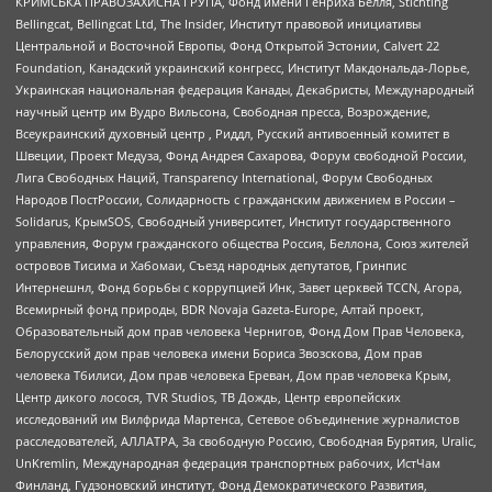
КРИМСЬКА ПРАВОЗАХИСНА ГРУПА, Фонд имени Генриха Бёлля, Stichting
Bellingcat, Bellingcat Ltd, The Insider, Институт правовой инициативы
Центральной и Восточной Европы, Фонд Открытой Эстонии, Calvert 22
Foundation, Канадский украинский конгресс, Институт Макдональда-Лорье,
Украинская национальная федерация Канады, Декабристы, Международный
научный центр им Вудро Вильсона, Свободная пресса, Возрождение,
Всеукраинский духовный центр , Риддл, Русский антивоенный комитет в
Швеции, Проект Медуза, Фонд Андрея Сахарова, Форум свободной России,
Лига Свободных Наций, Transparеncy International, Форум Свободных
Народов ПостРоссии, Солидарность с гражданским движением в России –
Solidarus, КрымSOS, Свободный университет, Институт государственного
управления, Форум гражданского общества Россия, Беллона, Союз жителей
островов Тисима и Хабомаи, Съезд народных депутатов, Гринпис
Интернешнл, Фонд борьбы с коррупцией Инк, Завет церквей TCCN, Агора,
Всемирный фонд природы, BDR Novaja Gazeta-Europe, Алтай проект,
Образовательный дом прав человека Чернигов, Фонд Дом Прав Человека,
Белорусский дом прав человека имени Бориса Звозскова, Дом прав
человека Тбилиси, Дом прав человека Ереван, Дом прав человека Крым,
Центр дикого лосося, TVR Studios, ТВ Дождь, Центр европейских
исследований им Вилфрида Мартенса, Сетевое объединение журналистов
расследователей, АЛЛАТРА, За свободную Россию, Свободная Бурятия, Uralic,
UnKremlin, Международная федерация транспортных рабочих, ИстЧам
Финланд, Гудзоновский институт, Фонд Демократического Развития,