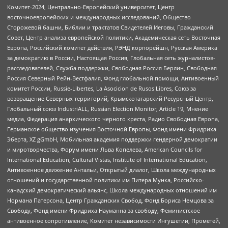
Комитет-2024, Центрально-Европейский университет, Центр
восточноевропейских и международных исследований, Общество
Сторожевой башни, Библии и трактатов Свидетелей Иеговы, Гражданский
Совет, Центр анализа европейской политики, Академическая сеть Восточная
Европа, Российский комитет действия, РЭНД корпорейшн, Русская Америка
за демократию в России, Настоящая Россия, Глобальная сеть журналистов-
расследователей, Служба поддержки, Свободная Россия Берлин, Свободная
Россия Северный Рейн-Вестфалия, Фонд глобальной помощи, Антивоенный
комитет России, Russie-Libertes, La Asocicion de Rusos Libres, Союз за
возвращение Северных территорий, Крымскотатарский Ресурсный Центр,
Глобальный союз IndustriALL, Russian Election Monitor, Article 19, Мнение
медиа, Федерация анархического черного креста, Радио Свободная Европа,
Германское общество изучения Восточной Европы, Фонд имени Фридриха
Эберта, XZ gGmbH, Мобильная академия поддержки гендерной демократии
и миротворчества, Форум имени Льва Копелева, American Councils for
International Education, Cultural Vistas, Institute of International Education,
Антивоенное движение Антальи, Открытый диалог, Школа международных
отношений и государственной политики им Питера Мунка, Российско-
канадский демократический альянс, Школа международных отношений им
Нормана Патерсона, Центр Гражданских Свобод, Фонд Бориса Немцова за
Свободу, Фонд имени Фридриха Науманна за свободу, Феминистское
антивоенное сопротивление, Комитет независимости Ингушетии, Прометей,