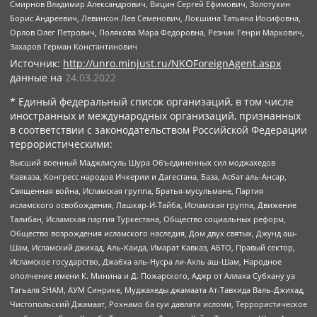
Смирнов Владимир Александрович, Вицин Сергей Ефимович, Золотухин
Борис Андреевич, Левинсон Лев Семенович, Локшина Татьяна Иосифовна,
Орлов Олег Петрович, Полякова Мара Федоровна, Резник Генри Маркович,
Захаров Герман Константинович
Источник:
http://unro.minjust.ru/NKOForeignAgent.aspx
данные на
24.03.2022
* Единый федеральный список организаций, в том числе
иностранных и международных организаций, признанных
в соответствии с законодательством Российской Федерации
террористическими:
Высший военный Маджлисуль Шура Объединенных сил моджахедов
Кавказа, Конгресс народов Ичкерии и Дагестана, База, Асбат аль-Ансар,
Священная война, Исламская группа, Братья-мусульмане, Партия
исламского освобождения, Лашкар-И-Тайба, Исламская группа, Движение
Талибан, Исламская партия Туркестана, Общество социальных реформ,
Общество возрождения исламского наследия, Дом двух святых, Джунд аш-
Шам, Исламский джихад, Аль-Каида, Имарат Кавказ, АБТО, Правый сектор,
Исламское государство, Джабха аль-Нусра ли-Ахль аш-Шам, Народное
ополчение имени К. Минина и Д. Пожарского, Аджр от Аллаха Субхану уа
Тагьаля SHAM, АУМ Синрике, Муджахеды джамаата Ат-Тавхида Валь-Джихад,
Чистопольский Джамаат, Рохнамо ба суи давлати исломи, Террористическое