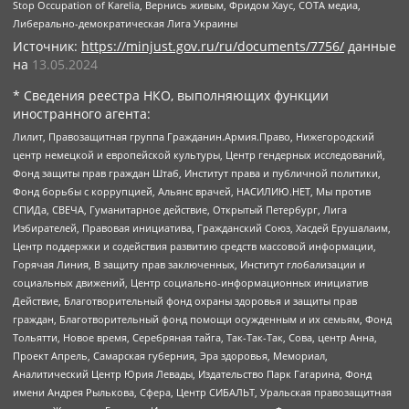
Stop Occupation of Karelia, Вернись живым, Фридом Хаус, СОТА медиа,
Либерально-демократическая Лига Украины
Источник:
https://minjust.gov.ru/ru/documents/7756/
данные
на
13.05.2024
* Сведения реестра НКО, выполняющих функции
иностранного агента:
Лилит, Правозащитная группа Гражданин.Армия.Право, Нижегородский
центр немецкой и европейской культуры, Центр гендерных исследований,
Фонд защиты прав граждан Штаб, Институт права и публичной политики,
Фонд борьбы с коррупцией, Альянс врачей, НАСИЛИЮ.НЕТ, Мы против
СПИДа, СВЕЧА, Гуманитарное действие, Открытый Петербург, Лига
Избирателей, Правовая инициатива, Гражданский Союз, Хасдей Ерушалаим,
Центр поддержки и содействия развитию средств массовой информации,
Горячая Линия, В защиту прав заключенных, Институт глобализации и
социальных движений, Центр социально-информационных инициатив
Действие, Благотворительный фонд охраны здоровья и защиты прав
граждан, Благотворительный фонд помощи осужденным и их семьям, Фонд
Тольятти, Новое время, Серебряная тайга, Так-Так-Так, Сова, центр Анна,
Проект Апрель, Самарская губерния, Эра здоровья, Мемориал,
Аналитический Центр Юрия Левады, Издательство Парк Гагарина, Фонд
имени Андрея Рылькова, Сфера, Центр СИБАЛЬТ, Уральская правозащитная