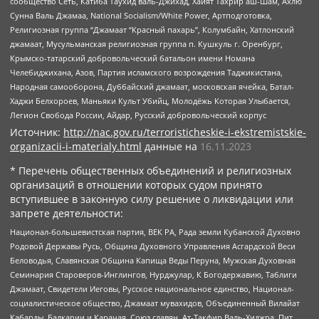
сообщество Сеть, Катиба Таухид валь-Джихад, Хайят Тахрир аш-Шам, Ахлю
Сунна Валь Джамаа, National Socialism/White Power, Артподготовка,
Религиозная группа “Джамаат “Красный пахарь”, Колумбайн, Хатлонский
джамаат, Мусульманская религиозная группа п. Кушкуль г. Оренбург,
Крымско-татарский добровольческий батальон имени Номана
Челебиджихана, Азов, Партия исламского возрождения Таджикистана,
Народная самооборона, Дуббайский джамаат, московская ячейка, Батал-
Хаджи Белхороев, Маньяки Культ Убийц, Молодёжь Которая Улыбается,
Легион Свобода России, Айдар, Русский добровольческий корпус
Источник:
http://nac.gov.ru/terroristicheskie-i-ekstremistskie-
organizacii-i-materialy.html
данные на
16.11.2023
* Перечень общественных объединений и религиозных
организаций в отношении которых судом принято
вступившее в законную силу решение о ликвидации или
запрете деятельности:
Национал-большевистская партия, ВЕК РА, Рада земли Кубанской Духовно
Родовой Державы Русь, Община Духовного Управления Асгардской Веси
Беловодья, Славянская Община Капища Веды Перуна, Мужская Духовная
Семинария Староверов-Инглингов, Нурджулар, К Богодержавию, Таблиги
Джамаат, Свидетели Иеговы, Русское национальное единство, Национал-
социалистическое общество, Джамаат мувахидов, Объединенный Вилайат
Кабарды, Балкарии и Карачая, Союз славян, Ат-Такфир Валь-Хиджра, Пит