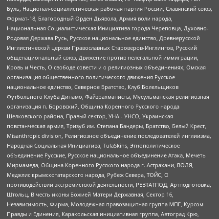
Буль, Национал-социалистическая рабочая партия России, Славянский союз,
Формат-18, Благородный Орден Дьявола, Армия воли народа,
Национальная Социалистическая Инициатива города Череповца, Духовно-
Родовая Держава Русь, Русское национальное единство, Древнерусской
Инглистической церкви Православных Староверов-Инглингов, Русский
общенациональный союз, Движение против нелегальной иммиграции,
Кровь и Честь, О свободе совести и о религиозных объединениях, Омская
организация общественного политического движения Русское
национальное единство, Северное Братство, Клуб Болельщиков
Футбольного Клуба Динамо, Файзрахманисты, Мусульманская религиозная
организация п. Боровский, Община Коренного Русского народа
Щелковского района, Правый сектор, УНА - УНСО, Украинская
повстанческая армия, Тризуб им. Степана Бандеры, Братство, Белый Крест,
Misanthropic division, Религиозное объединение последователей инглиизма,
Народная Социальная Инициатива, TulaSkins, Этнополитическое
объединение Русские, Русское национальное объединение Атака, Мечеть
Мирмамеда, Община Коренного Русского народа г. Астрахани, ВОЛЯ,
Меджлис крымскотатарского народа, Рубеж Севера, ТОЙС, О
противодействии экстремистской деятельности, РЕВТАТПОД, Артподготовка,
Штольц, В честь иконы Божией Матери Державная, Сектор 16,
Независимость, Фирма, Молодежная правозащитная группа МПГ, Курсом
Правды и Единения, Каракольская инициативная группа, Автоград Крю,