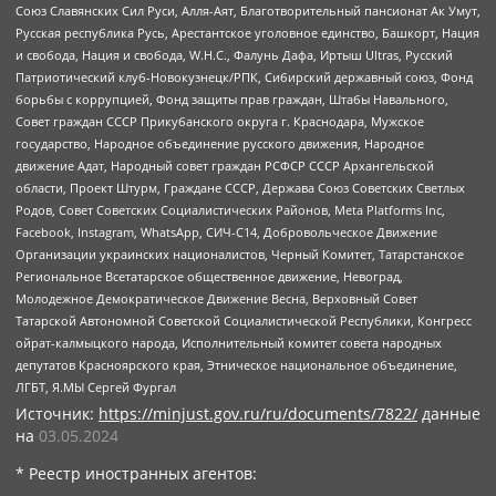
Союз Славянских Сил Руси, Алля-Аят, Благотворительный пансионат Ак Умут,
Русская республика Русь, Арестантское уголовное единство, Башкорт, Нация
и свобода, Нация и свобода, W.H.С., Фалунь Дафа, Иртыш Ultras, Русский
Патриотический клуб-Новокузнецк/РПК, Сибирский державный союз, Фонд
борьбы с коррупцией, Фонд защиты прав граждан, Штабы Навального,
Совет граждан СССР Прикубанского округа г. Краснодара, Мужское
государство, Народное объединение русского движения, Народное
движение Адат, Народный совет граждан РСФСР СССР Архангельской
области, Проект Штурм, Граждане СССР, Держава Союз Советских Светлых
Родов, Совет Советских Социалистических Районов, Meta Platforms Inc,
Facebook, Instagram, WhatsApp, СИЧ-С14, Добровольческое Движение
Организации украинских националистов, Черный Комитет, Татарстанское
Региональное Всетатарское общественное движение, Невоград,
Молодежное Демократическое Движение Весна, Верховный Совет
Татарской Автономной Советской Социалистической Республики, Конгресс
ойрат-калмыцкого народа, Исполнительный комитет совета народных
депутатов Красноярского края, Этническое национальное объединение,
ЛГБТ, Я.МЫ Сергей Фургал
Источник:
https://minjust.gov.ru/ru/documents/7822/
данные
на
03.05.2024
* Реестр иностранных агентов: