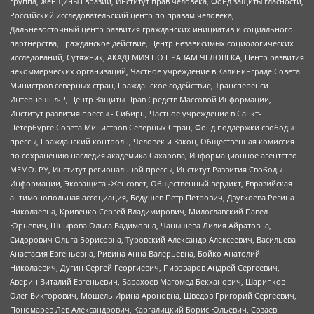
группа, Женщины Евразии, Институт прав человека, Фонд защиты гласности,
Российский исследовательский центр по правам человека,
Дальневосточный центр развития гражданских инициатив и социального
партнерства, Гражданское действие, Центр независимых социологических
исследований, Сутяжник, АКАДЕМИЯ ПО ПРАВАМ ЧЕЛОВЕКА, Центр развития
некоммерческих организаций, Частное учреждение в Калининграде Совета
Министров северных стран, Гражданское содействие, Трансперенси
Интернешнл-Р, Центр Защиты Прав Средств Массовой Информации,
Институт развития прессы - Сибирь, Частное учреждение в Санкт-
Петербурге Совета Министров Северных Стран, Фонд поддержки свободы
прессы, Гражданский контроль, Человек и Закон, Общественная комиссия
по сохранению наследия академика Сахарова, Информационное агентство
МЕМО. РУ, Институт региональной прессы, Институт Развития Свободы
Информации, Экозащита!-Женсовет, Общественный вердикт, Евразийская
антимонопольная ассоциация, Бедушев Петр Петрович, Дзугкоева Регина
Николаевна, Кривенко Сергей Владимирович, Милославский Павел
Юрьевич, Шнырова Ольга Вадимовна, Чанышева Лилия Айратовна,
Сидорович Ольга Борисовна, Туровский Александр Алексеевич, Васильева
Анастасия Евгеньевна, Ривина Анна Валерьевна, Бойко Анатолий
Николаевич, Дугин Сергей Георгиевич, Пивоваров Андрей Сергеевич,
Аверин Виталий Евгеньевич, Барахоев Магомед Бекханович, Шарипков
Олег Викторович, Мошель Ирина Ароновна, Шведов Григорий Сергеевич,
Пономарев Лев Александрович, Каргалицкий Борис Юльевич, Созаев