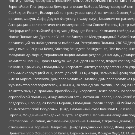
Институт Международных Отношений, MEDIA DEVELOPMENT INVESTMENT FUND,
Европейская Платформа за Демократические Выборы, Международный цент
Свободная Россия, Всемирный конгресс украинцев, Атлантический совет, Ч
органов, Фалунь Дафа, Друзья Фалуньгун, Фалуньгун, Коалиция по рассле
Ассоциация школ политических исследований при Совете Европы, Центр ли
Оксфордский российский фонд, Фонд Будущее России, Компания свободы ин
Новое Поколение, Духовное Учебное Заведение Международный Библейский
организаций по наблюдению за выборами, Республика Польша, СВОБОДНЫЙ
Фонд имени Генриха Бёлля, Stichting Bellingcat, Bellingcat Ltd, The Inside
Макдональда-Лорье, Украинская национальная федерация Канады, Декабрис
комитет в Швеции, Проект Медуза, Фонд Андрея Сахарова, Форум свободной 
Solidarus, КрымSOS, Свободный университет, Институт государственного у
борьбы с коррупцией Инк, Завет церквей TCCN, Агора, Всемирный фонд при
имени Бориса Звозскова, Дом прав человека Тбилиси, Дом прав человека Ер
журналистов расследователей, АЛЛАТРА, За свободную Россию, Свободная Б
Комитет-2024, Центрально-Европейский университет, Центр восточноевроп
европейской политики, Академическая сеть Восточная Европа, Российский к
поддержки, Свободная Россия Берлин, Свободная Россия Северный Рейн-Вест
Крымскотатарский Ресурсный Центр, Глобальный союз IndustriALL, Russian E
Европы, Фонд имени Фридриха Эберта, XZ gGmbH, Мобильная академия поддержк
International Education, Антивоенное движение Антальи, Открытый диало
отношений им Нормана Патерсона, Центр Гражданских Свобод, Фонд Бориса
Прометей, Stop Occupation of Karelia, Вернись живым, Фридом Хаус, СОТА 