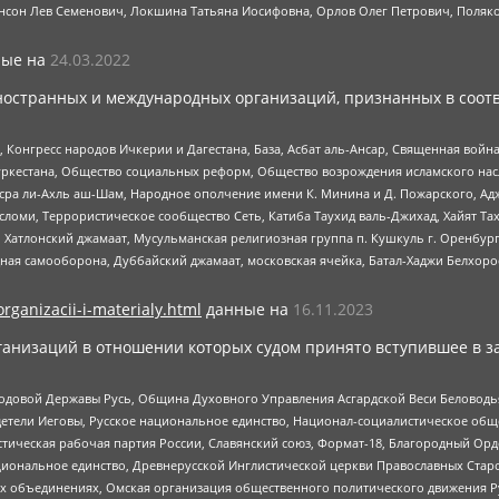
нсон Лев Семенович, Локшина Татьяна Иосифовна, Орлов Олег Петрович, Поляк
ые на
24.03.2022
ностранных и международных организаций, признанных в соотв
нгресс народов Ичкерии и Дагестана, База, Асбат аль-Ансар, Священная война,
уркестана, Общество социальных реформ, Общество возрождения исламского насл
Нусра ли-Ахль аш-Шам, Народное ополчение имени К. Минина и Д. Пожарского, Ад
сломи, Террористическое сообщество Сеть, Катиба Таухид валь-Джихад, Хайят Тах
, Хатлонский джамаат, Мусульманская религиозная группа п. Кушкуль г. Оренбу
ная самооборона, Дуббайский джамаат, московская ячейка, Батал-Хаджи Белхор
organizacii-i-materialy.html
данные на
16.11.2023
анизаций в отношении которых судом принято вступившее в з
 Родовой Державы Русь, Община Духовного Управления Асгардской Веси Беловод
детели Иеговы, Русское национальное единство, Национал-социалистическое об
истическая рабочая партия России, Славянский союз, Формат-18, Благородный Ор
ациональное единство, Древнерусской Инглистической церкви Православных Ста
ных объединениях, Омская организация общественного политического движения Р