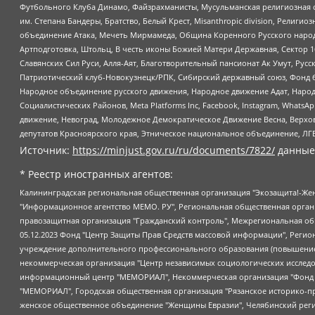
Футбольного Клуба Динамо, Файзрахманисты, Мусульманская религиозная о
им. Степана Бандеры, Братство, Белый Крест, Misanthropic division, Рели
объединение Атака, Мечеть Мирмамеда, Община Коренного Русского народа
Артподготовка, Штольц, В честь иконы Божией Матери Державная, Сектор 1
Славянских Сил Руси, Алля-Аят, Благотворительный пансионат Ак Умут, Русск
Патриотический клуб-Новокузнецк/РПК, Сибирский державный союз, Фонд б
Народное объединение русского движения, Народное движение Адат, Народ
Социалистических Районов, Meta Platforms Inc, Facebook, Instagram, Wha
движение, Невоград, Молодежное Демократическое Движение Весна, Верхов
депутатов Красноярского края, Этническое национальное объединение, ЛГ
Источник:
https://minjust.gov.ru/ru/documents/7822/
данные
* Реестр иностранных агентов:
Калининградская региональная общественная организация "Экозащита!-Женсовет", Фонд содействия защите прав и свобод граждан "Общественный вердикт", Фонд "Институт Развития Свободы Информации", Частное учреждение "Информационное агентство МЕМО. РУ", Региональная общественная организация "Общественная комиссия по сохранению наследия академика Сахарова", Фонд поддержки свободы прессы, Санкт-Петербургская общественная правозащитная организация "Гражданский контроль", Межрегиональная общественная организация "Информационно-просветительский центр "Мемориал", Региональный Фонд "Центр Защиты Прав Средств Массовой Информации", с 05.12.2023 Фонд "Центр Защиты Прав Средств массовой информации", Региональная общественная благотворительная организация помощи беженцам и мигрантам "Гражданское содействие", Негосударственное образовательное учреждение дополнительного профессионального образования (повышение квалификации) специалистов "АКАДЕМИЯ ПО ПРАВАМ ЧЕЛОВЕКА", Свердловская региональная общественная организация "Сутяжник", Автономная некоммерческая организация "Центр независимых социологических исследований", Союз общественных объединений "Российский исследовательский центр по правам человека", Региональное общественное учреждение научно-информационный центр "МЕМОРИАЛ", Некоммерческая организация "Фонд защиты гласности", Автономная некоммерческая организация "Институт прав человека", Городская общественная организация "Екатеринбургское общество "МЕМОРИАЛ", Городская общественная организация "Рязанское историко-просветительское и правозащитное общество "Мемориал" (Рязанский Мемориал), Челябинский региональный орган общественной самодеятельности – женское общественное объединение "Женщины Евразии", Челябинский региональный орган общественной самодеятельности "Уральская правозащитная группа", Фонд содействия защите здоровья и социальной справедливости имени Андрея Рылькова, Автономная Некоммерческая Организация "Аналитический Центр Юрия Левады", Автономная некоммерческая организация социальной поддержки населения "Проект Апрель", Региональная общественная организация помощи женщинам и детям, находящимся в кризисной ситуации "Информационно-методический центр "Анна", Фонд содействия развитию массовых коммуникаций и правовому просвещению "Так-так-Так", Фонд содействия устойчивому развитию "Серебряная тайга", Свердловский региональный общественный фонд социальных проектов "Новое время", "Idel.Реалии", Кавказ.Реалии, Крым.Реалии, Телеканал Настоящее Время, Татаро-башкирская служба Радио Свобода (Azatliq Radiosi), Радио Свободная Европа/Радио Свобода (PCE/PC), "Сибирь.Реалии", "Фактограф", Благотворительный фонд помощи осужденным и их семьям, Автономная некоммерческая организация "Институт глобализации и социальных движений", Фонд "В защиту прав заключенных", Частное учреждение "Центр поддержки и содействия развитию средств массовой информации", Пензенский региональный общественный благотворительный фонд "Гражданский союз", "Север.Реалии", Некоммерческая организация Фонд "Правовая инициатива", Общество с ограниченной ответственностью "Радио Свободная Европа/Радио Свобода", Чешское информационное агентство "MEDIUM-ORIENT", Красноярская региональная общественная организация "Мы против СПИДа", Камалягин Денис Николаевич, Маркелов Сергей Евгеньевич, Пономарев Лев Александрович, Савицкая Людмила Алексеевна, Автоно