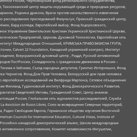
менной России, Черноморский фонд регионального сотрудничества,
, Тихоокеанский центр защиты окружающей среды и природных ресурсов,
 Хармони, Родники дракона, Врачи против насильственного извлечения
по расследованию преследований Фалуньгун, Пражский гражданский центр,
бмен, Бард колледж, Европейский выбор, Фонд Ходорковского,
ное Управление Евангельских Христиан Украинской Христианской Церкви,
огических Предприятий, Церковь Духовной Технологии, Европейская сеть
ий Институт Международных Отношений, КРИМСЬКА ПРАВОЗАХИСНА ГРУПА,
стонии, Calvert 22 Foundation, Канадский украинский конгресс, Институт
ждение, Всеукраинский духовный центр , Риддл, Русский антивоенный
ародов ПостРоссии, Солидарность с гражданским движением в России –
в Тисима и Хабомаи, Съезд народных депутатов, Гринпис Интернешнл, Фонд
ека Чернигов, Фонд Дом Прав Человека, Белорусский дом прав человека
нтр европейских исследований им Вилфрида Мартенса, Сетевое объединение
Чам Финланд, Гудзоновский институт, Фонд Демократического Развития,
актатов Свидетелей Иеговы, Гражданский Совет, Центр анализа
астоящая Россия, Глобальная сеть журналистов-расследователей, Служба
a Asocicion de Rusos Libres, Союз за возвращение Северных территорий,
еста, Радио Свободная Европа, Германское общество изучения Восточной
ouncils for International Education, Cultural Vistas, Institute of
, Российско-канадский демократический альянс, Школа международных
е антивоенное сопротивление, Комитет независимости Ингушетии,