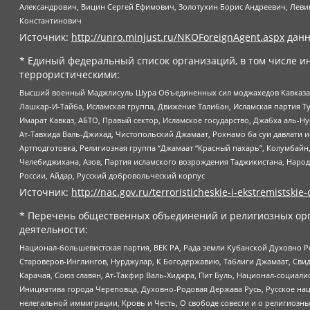
Александрович, Вицин Сергей Ефимович, Золотухин Борис Андреевич, Леви
Константинович
Источник:
http://unro.minjust.ru/NKOForeignAgent.aspx
данн
* Единый федеральный список организаций, в том числе и
террористическими:
Высший военный Маджлисуль Шура Объединенных сил моджахедов Кавказа, Ко
Лашкар-И-Тайба, Исламская группа, Движение Талибан, Исламская партия Т
Имарат Кавказ, АБТО, Правый сектор, Исламское государство, Джабха аль-
Ат-Тавхида Валь-Джихад, Чистопольский Джамаат, Рохнамо ба суи давлати и
Артподготовка, Религиозная группа “Джамаат “Красный пахарь”, Колумбайн
Челебиджихана, Азов, Партия исламского возрождения Таджикистана, Народ
России, Айдар, Русский добровольческий корпус
Источник:
http://nac.gov.ru/terroristicheskie-i-ekstremistskie-
* Перечень общественных объединений и религиозных орг
деятельности:
Национал-большевистская партия, ВЕК РА, Рада земли Кубанской Духовно
Староверов-Инглингов, Нурджулар, К Богодержавию, Таблиги Джамаат, Сви
Карачая, Союз славян, Ат-Такфир Валь-Хиджра, Пит Буль, Национал-социал
Инициатива города Череповца, Духовно-Родовая Держава Русь, Русское н
нелегальной иммиграции, Кровь и Честь, О свободе совести и о религиоз