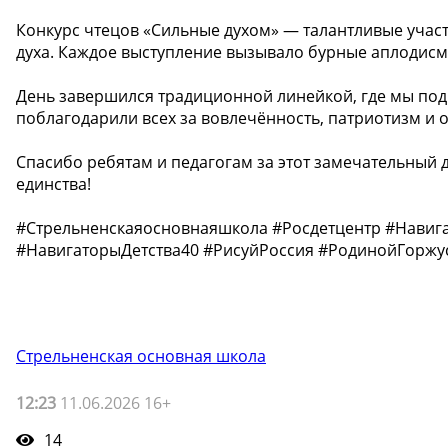
Конкурс чтецов «Сильные духом» — талантливые участ
духа. Каждое выступление вызывало бурные аплодисме
День завершился традиционной линейкой, где мы подв
поблагодарили всех за вовлечённость, патриотизм и 
Спасибо ребятам и педагогам за этот замечательный 
единства!
#Стрельненскаяосновнаяшкола #Росдетцентр #Нави
#НавигаторыДетства40 #РисуйРоссия #РодинойГоржу
Стрельненская основная школа
12:23
11.06.2026 16+
14