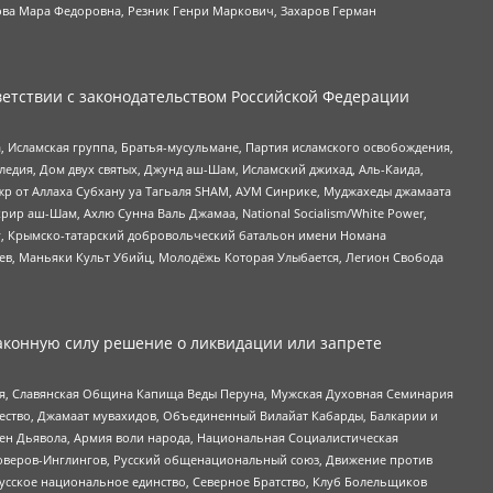
ова Мара Федоровна, Резник Генри Маркович, Захаров Герман
етствии с законодательством Российской Федерации
 Исламская группа, Братья-мусульмане, Партия исламского освобождения,
едия, Дом двух святых, Джунд аш-Шам, Исламский джихад, Аль-Каида,
жр от Аллаха Субхану уа Тагьаля SHAM, АУМ Синрике, Муджахеды джамаата
рир аш-Шам, Ахлю Сунна Валь Джамаа, National Socialism/White Power,
рг, Крымско-татарский добровольческий батальон имени Номана
оев, Маньяки Культ Убийц, Молодёжь Которая Улыбается, Легион Свобода
аконную силу решение о ликвидации или запрете
ья, Славянская Община Капища Веды Перуна, Мужская Духовная Семинария
щество, Джамаат мувахидов, Объединенный Вилайат Кабарды, Балкарии и
ден Дьявола, Армия воли народа, Национальная Социалистическая
роверов-Инглингов, Русский общенациональный союз, Движение против
усское национальное единство, Северное Братство, Клуб Болельщиков