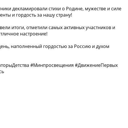
ники декламировали стихи о Родине, мужестве и силе
нты и гордость за нашу страну!
ели итоги, отметили самых активных участников и
отличное настроение!
день, наполненный гордостью за Россию и духом
гаторыДетства #Минпросвещения #ДвижениеПервых
сь