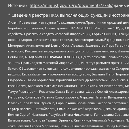
Источник:
https://minjust.gov.ru/ru/documents/7756/
данные
* Сведения реестра НКО, выполняющих функции иностранн
Лилит, Правозащитная группа Гражданин.Армия.Право, Нижегородский цент
борьбы с коррупцией, Альянс врачей, НАСИЛИЮ.НЕТ, Мы против СПИДа, СВЕ
содействия развитию средств массовой информации, Горячая Линия, В защ
охраны здоровья и защиты прав граждан, Благотворительный фонд помощи ос
Мемориал, Аналитический Центр Юрия Левады, Издательство Парк Гагарина
гласности, Российский исследовательский центр по правам человека, Даль
Сутяжник, АКАДЕМИЯ ПО ПРАВАМ ЧЕЛОВЕКА, Центр развития некоммерческих
Защиты Прав Средств Массовой Информации, Институт развития прессы - Си
Закон, Общественная комиссия по сохранению наследия академика Сахаров
вердикт, Евразийская антимонопольная ассоциация, Бедушев Петр Петрови
Сидорович Ольга Борисовна, Туровский Александр Алексеевич, Васильева А
Евгеньевич, Барахоев Магомед Бекханович, Шарипков Олег Викторович, М
Тимур Рифгатович, Романова Ольга Евгеньевна, Щаров Сергей Алексадрови
Петровна, Кочеткова Татьяна Владимировна, Чуркина Наталья Валерьевна, 
Илларионова Юлия Юрьевна, Саранг Анна Васильевна, Захарова Светлана 
Гефтер Валентин Михайлович, Симонов Алексей Кириллович, Флиге Ирина 
Беляев Сергей Иванович, Голубева Елена Николаевна, Ганнушкина Светлана
Вячеславович, Арапова Галина Юрьевна, Свечников Анатолий Мариевич, П
Лукашевский Сергей Маркович, Бахмин Вячеслав Иванович, Шабад Анатоли