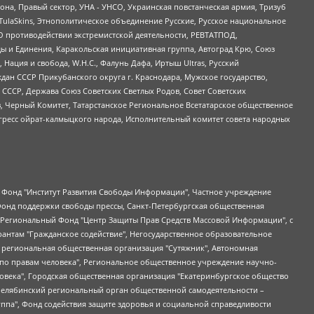
а, Правый сектор, УНА - УНСО, Украинская повстанческая армия, Тризуб
 TulaSkins, Этнополитическое объединение Русские, Русское национальное
О противодействии экстремистской деятельности, РЕВТАТПОД,
ы и Единения, Каракольская инициативная группа, Автоград Крю, Союз
 Нация и свобода, W.H.С., Фалунь Дафа, Иртыш Ultras, Русский
ан СССР Прикубанского округа г. Краснодара, Мужское государство,
СССР, Держава Союз Советских Светлых Родов, Совет Советских
в, Черный Комитет, Татарстанское Региональное Всетатарское общественное
гресс ойрат-калмыцкого народа, Исполнительный комитет совета народных
евосточное общественное движение "Маяк", Санкт-Петербургская ЛГБТ-инициативная группа "Выход", Инициативная группа ЛГБТ+ "Реверс", Алексеев Андрей Викторович, Бекбулатова Таисия Львовна, Беляев Иван Михайлович, Владыкина Елена Сергеевна, Гельман Марат Александрович, Никульшина Вероника Юрьевна, Толоконникова Надежда Андреевна, Шендерович Виктор Анатольевич, Общество с ограниченной ответственностью "Данное сообщение", Общество с ограниченной ответственностью Издательский дом "Новая глава", Айнбиндер Александра Александровна, Московский комьюнити-центр для ЛГБТ+инициатив, Благотворительный фонд развития филантропии, Deutsche Welle (Германия, Kurt-Schumacher-Strasse 3, 53113 Bonn), Борзунова Мария Михайловна, Воробьев Виктор Викторович, Голубева Анна Львовна, Константинова Алла Михайловна, Малкова Ирина Владимировна, Мурадов Мурад Абдулгалимович, Осетинская Елизавета Николаевна, Понасенков Евгений Николаевич, Ганапольский Матвей Юрьевич, Киселев Евгений Алексеевич, Борухович Ирина Григорьевна, Дремин Иван Тимофеевич, Дубровский Дмитрий Викторович, Красноярская региональная общественная организация поддержки и развития альтернативных образовательных технологий и межкультурных коммуникаций "ИНТЕРРА", Маяковская Екатерина Алексеевна, Фейгин Марк Захарович, Филимонов Андрей Викторович, Дзугкоева Регина Николаевна, Доброхотов Роман Александрович, Дудь Юрий Александрович, Елкин Сергей Владимирович, Кругликов Кирилл Игоревич, Сабунаева Мария Леонидовна, Семенов Алексей Владимирович, Шаинян Карен Багратович, Шульман Екатерина Михайловна, Асафьев Артур Валерьевич, Вахштайн Виктор Семенович, Венедиктов Алексей Алексеевич, Лушникова Екатерина Евгеньевна, Волков Леонид Михайлович, Невзоров Александр Глебович, Пархоменко Сергей Борисович, Сироткин Ярослав Николаевич, Кара-Мурза Владимир Владимирович, Баранова Наталья Владимировна, Гозман Леонид Яковлевич, Кагарлицкий Борис Юльевич, Климарев Михаил Валерьевич, Милов Владимир Станиславович, Автономная некоммерческая организация Краснодарский центр современного искусства "Типография", Моргенштерн Алишер Тагирович, Соболь Любовь Эдуардовна, Общество с ограниченной ответственностью "ЛИЗА НОРМ", Каспаров Гарри Кимович, Ходорковский Михаил Борисович, Общество с ограниченной ответственностью "Апрельские тезисы", Данилович Ирина Брониславовна, Кашин Олег Владимирович, Петров Николай Владимирович, Пивоваров Алексей Владимирович, Соколов Михаил Владимирович, Цветкова Юлия Владимировна, Чичваркин Евгений Александрович, Комитет против пыток/Команда против пыток, Общество с ограниченной ответственностью "Первый научный", Общество с ограниченной ответственностью "Вертолет и ко", Белоцерковская Вероника Борисовна, Кац Максим Евгеньевич, Лазарева Татьяна Юрьевна, Шаведдинов Руслан Табризович, Яшин Илья Валерьевич, Общество с ограниченной ответственностью "Иноагент ААВ", Алешковский Дмитрий Петрович, Альбац Евгения Марковна, Быков Дмитрий Львович, Галямина Юлия Евгеньевна, Лойко Сергей Леонидович, Мартынов Кирилл Константинович, Медведев Сергей Александрович, Крашенинников Федор Геннадиевич, Гордеева Катерина Вл