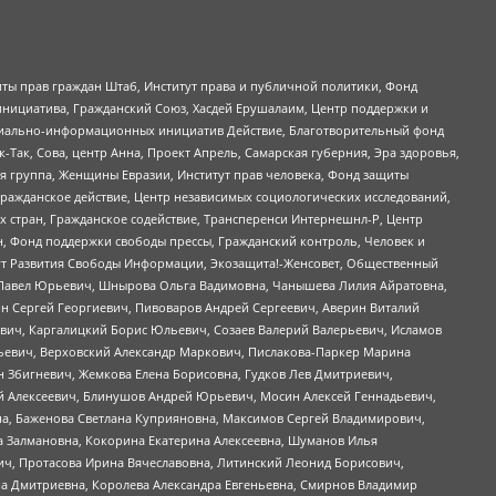
ты прав граждан Штаб, Институт права и публичной политики, Фонд
инициатива, Гражданский Союз, Хасдей Ерушалаим, Центр поддержки и
социально-информационных инициатив Действие, Благотворительный фонд
Так, Сова, центр Анна, Проект Апрель, Самарская губерния, Эра здоровья,
я группа, Женщины Евразии, Институт прав человека, Фонд защиты
Гражданское действие, Центр независимых социологических исследований,
стран, Гражданское содействие, Трансперенси Интернешнл-Р, Центр
н, Фонд поддержки свободы прессы, Гражданский контроль, Человек и
тут Развития Свободы Информации, Экозащита!-Женсовет, Общественный
й Павел Юрьевич, Шнырова Ольга Вадимовна, Чанышева Лилия Айратовна,
ин Сергей Георгиевич, Пивоваров Андрей Сергеевич, Аверин Виталий
вич, Каргалицкий Борис Юльевич, Созаев Валерий Валерьевич, Исламов
льевич, Верховский Александр Маркович, Пислакова-Паркер Марина
н Збигневич, Жемкова Елена Борисовна, Гудков Лев Дмитриевич,
й Алексеевич, Блинушов Андрей Юрьевич, Мосин Алексей Геннадьевич,
а, Баженова Светлана Куприяновна, Максимов Сергей Владимирович,
а Залмановна, Кокорина Екатерина Алексеевна, Шуманов Илья
ч, Протасова Ирина Вячеславовна, Литинский Леонид Борисович,
а Дмитриевна, Королева Александра Евгеньевна, Смирнов Владимир