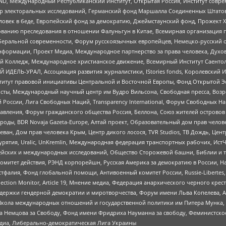
 Международный Республиканский Институт, Открытая Россия, Институт совре
р электоральных исследований, Германский фонд Маршалла Соединенных Штатов
еловек в беде, Европейский фонд за демократию, Джеймстаунский фонд, Прожект
дованию преследования в отношении Фалуньгун в Китае, Всемирная организация 
беральной современности, Форум русскоязычных европейцев, Немецко-русский о
формации, Проект Медиа, Международное партнерство за права человека, Духов
 Колледж, Международное христианское движение, Всемирный Институт Саентол
 ИДЕЛЬ-УРАЛ, Ассоциация развития журналистики, IStories fonds, Королевск
r, Институт правовой инициативы Центральной и Восточной Европы, Фонд Открытой Э
ты, Международный научный центр им Вудро Вильсона, Свободная пресса, Возро
России, Лига Свободных Наций, Transparеncy International, Форум Свободных Н
правления, Форум гражданского общества Россия, Беллона, Союз жителей острово
роды, BDR Novaja Gazeta-Europe, Алтай проект, Образовательный дом прав челов
еван, Дом прав человека Крым, Центр дикого лосося, TVR Studios, ТВ Дождь, Це
урятия, Uralic, UnKremlin, Международная федерация транспортных рабочих, Ист
ейских и международных исследований, Общество Сторожевой башни, Библии и тр
омитет действия, РЭНД корпорейшн, Русская Америка за демократию в России, Н
фалия, Фонд глобальной помощи, Антивоенный комитет России, Russie-Libertes, L
lection Monitor, Article 19, Мнение медиа, Федерация анархического черного кр
и гендерной демократии и миротворчества, Форум имени Льва Копелева, American C
г, Школа международных отношений и государственной политики им Питера Мунка
 Немцова за Свободу, Фонд имени Фридриха Науманна за свободу, Феминистско
медиа, Либерально-демократическая Лига Украины