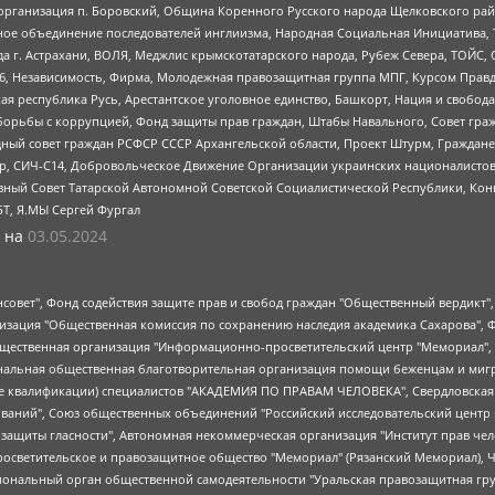
рганизация п. Боровский, Община Коренного Русского народа Щелковского район
гиозное объединение последователей инглиизма, Народная Социальная Инициатива,
 г. Астрахани, ВОЛЯ, Меджлис крымскотатарского народа, Рубеж Севера, ТОЙС, 
6, Независимость, Фирма, Молодежная правозащитная группа МПГ, Курсом Правд
ая республика Русь, Арестантское уголовное единство, Башкорт, Нация и свобода,
орьбы с коррупцией, Фонд защиты прав граждан, Штабы Навального, Совет гражд
ный совет граждан РСФСР СССР Архангельской области, Проект Штурм, Граждане 
tsApp, СИЧ-С14, Добровольческое Движение Организации украинских националисто
ный Совет Татарской Автономной Советской Социалистической Республики, Кон
БТ, Я.МЫ Сергей Фургал
 на
03.05.2024
мная некоммерческая организация "Центр по работе с проблемой насилия "НАСИЛИЮ.НЕТ", Межрегиональный профессиональный союз работников здравоохранения "Альянс врачей", Юридическое лицо, зарегистрированное в Латвийской Республике, SIA "Medusa Project" (регистрационный номер 40103797863, дата регистрации 10.06.2014), Некоммерческая организация "Фонд по борьбе с коррупцией", Автономная некоммерческая организация "Институт права и публичной политики", Баданин Роман Сергеевич, Гликин Максим Александрович, Железнова Мария Михайловна, Лукьянова Юлия Сергеевна, Маетная Елизавета Витальевна, Маняхин Петр Борисович, Чуракова Ольга Владимировна, Ярош Юлия Петровна, Юридическое лицо "The Insider SIA", зарегистрированное в Риге, Латвийская Республика (дата регистрации 26.06.2015), являющееся администратором доменного имени интернет-издания "The Insider SIA", https://theins.ru, Постернак Алексей Евгеньевич, Рубин Михаил Аркадьевич, Анин Роман Александрович, Юридическое лицо Istories fonds, зарегистрированное в Латвийской Республике (регистрационный номер 50008295751, дата регистрации 24.02.2020), Великовский Дмитрий Александрович, Долинина Ирина Николаевна, Мароховская Алеся Алексеевна, Шлейнов Роман Юрьевич, Шмагун Олеся Валентиновна, Общество с ограниченной ответственностью "Альтаир 2021", Общество с ограниченной ответственностью "Вега 2021", Общество с ограниченной ответственностью "Главный редактор 2021", Общество с ограниченной ответственностью "Ромашки монолит", Важенков Артем Валерьевич, Ивановская областная общественная организация "Центр гендерных исследований", Гурман Юрий Альбертович, Медиапроект "ОВД-Инфо", Егоров Владимир Владимирович, Жилинский Владимир Александрович, Общество с ограниченной ответственностью "ЗП", Иванова София Юрьевна, Карезина Инна Павловна, Кильтау Екатерина Викторовна, Петров Алексей Викторович, Пискунов Сергей Евгеньевич, Смирнов Сергей Сергеевич, Тихонов Михаил Сергеевич, Общество с ограниченной ответственностью "ЖУРНАЛИСТ-ИНОСТРАННЫЙ АГЕНТ", Арапова Галина Юрьевна, Вольтская Татьяна Анатольевна, Американская компания "Mason G.E.S. Anonymous Foundation" (США), являющаяся владельцем интернет-издания https://mnews.world/, Компания "Stichting Bellingcat", зарегистрированная в Нидерландах (дата регистрации 11.07.2018), Захаров Андрей Вячеславович, Клепиковская Екатерина Дмитриевна, Общество с ограниченной ответственностью "МЕМО", Перл Роман Александрович, Симонов Евгений Алексеевич, Соловьева Елена Анатольевна, Сотников Даниил Владимирович, Сурначева Елизавета Дмитриевна, Автономная некоммерческая организация по защите прав человека и информированию населения "Якутия – Наше Мнение", Общество с ограниченной ответственностью "Москоу диджитал медиа", с 26.01.2023 Общество с ограниченной ответственностью "Чайка Белые сады", Ветошкина Валерия Валерьевна, Заговора Максим Александрович, Межрегиональное общественное движение "Российская ЛГБТ - сеть", Оленичев Максим Владимирович, Павлов Иван Юрьевич, Скворцова Елена Сергеевна, Общество с ограниченной ответственностью "Как бы инагент", Кочетков Игорь Викторович, Общество с ограниченной ответственностью "Честные выборы", Еланчик Олег Александрович, Общество с ограниченной ответственностью "Нобелевский призыв", Гималова Регина Эмилевна, Григорьев Андрей Валерьевич, Григорьева Алина Александровна, Ассоциация по содействию защите прав призывников, альтернативнослужащих и военнослужащих "Правозащитная группа "Гражданин.Армия.Право", Хисамова Регина Фаритовна, Автономная некоммерческая организация по реализации социально-правовых программ "Лилит", Дальн