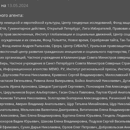
 на
13.05.2024
ого агента:
р немецкой и европейской культуры, Центр гендерных исследований, Фонд защи
ЧА, Гуманитарное действие, Открытый Петербург, Лига Избирателей, Правовая 
иту прав заключенных, Институт глобализации и социальных движений, Центр 
ужденным и их семьям, Фонд Тольятти, Новое время, Серебряная тайга, Так-Так-
, Фонд имени Андрея Рылькова, Сфера, Центр СИБАЛЬТ, Уральская правозащитна
невосточный центр развития гражданских инициатив и социального партнерства, 
 организаций, Частное учреждение в Калининграде Совета Министров северных 
бирь, Частное учреждение в Санкт-Петербурге Совета Министров Северных Стра
а, Информационное агентство МЕМО. РУ, Институт региональной прессы, Инсти
ч, Дзугкоева Регина Николаевна, Кривенко Сергей Владимирович, Милославски
настасия Евгеньевна, Ривина Анна Валерьевна, Бойко Анатолий Николаевич, Дуг
ошель Ирина Ароновна, Шведов Григорий Сергеевич, Пономарев Лев Александро
ч, Цирульников Борис Альбертович, Гасан Ольга Павловна, Паутов Юрий Анато
Акимова Татьяна Николаевна, Золотарева Екатерина Александровна, Рачинский Я
Сергеевна, Аверин Владимир Анатольевич, Щур Татьяна Михайловна, Щур Никола
Анатольевна, Мельникова Валентина Дмитриевна, Вититинова Елена Владимировн
 Алексеевна, Закс Елена Владимировна, Буртина Елена Юрьевна, Гендель Людмил
рохоров Вадим Юрьевич, Шахова Елена Владимировна, Подузов Сергей Васильеви
й Ефимович, Сухих Дарья Николаевна, Орлов Олег Петрович, Добровольская Анн