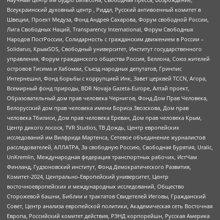
Всеукраинский духовный центр , Риддл, Русский антивоенный комитет в
Швеции, Проект Медуза, Фонд Андрея Сахарова, Форум свободной России,
Лига Свободных Наций, Transparеncy International, Форум Свободных
Народов ПостРоссии, Солидарность с гражданским движением в России –
Solidarus, КрымSOS, Свободный университет, Институт государственного
управления, Форум гражданского общества Россия, Беллона, Союз жителей
островов Тисима и Хабомаи, Съезд народных депутатов, Гринпис
Интернешнл, Фонд борьбы с коррупцией Инк, Завет церквей TCCN, Агора,
Всемирный фонд природы, BDR Novaja Gazeta-Europe, Алтай проект,
Образовательный дом прав человека Чернигов, Фонд Дом Прав Человека,
Белорусский дом прав человека имени Бориса Звозскова, Дом прав
человека Тбилиси, Дом прав человека Ереван, Дом прав человека Крым,
Центр дикого лосося, TVR Studios, ТВ Дождь, Центр европейских
исследований им Вилфрида Мартенса, Сетевое объединение журналистов
расследователей, АЛЛАТРА, За свободную Россию, Свободная Бурятия, Uralic,
UnKremlin, Международная федерация транспортных рабочих, ИстЧам
Финланд, Гудзоновский институт, Фонд Демократического Развития,
Комитет-2024, Центрально-Европейский университет, Центр
восточноевропейских и международных исследований, Общество
Сторожевой башни, Библии и трактатов Свидетелей Иеговы, Гражданский
Совет, Центр анализа европейской политики, Академическая сеть Восточная
Европа, Российский комитет действия, РЭНД корпорейшн, Русская Америка