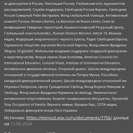
за демократию в России, Настоящая Россия, Глобальная сеть журналистов-
расследователей, Служба поддержки, Свободная Россия Берлин, Свободная
Россия Северный Рейн-Вестфалия, Фонд глобальной помощи, Антивоенный
комитет России, Russie-Libertes, La Asocicion de Rusos Libres, Союз за
возвращение Северных территорий, Крымскотатарский Ресурсный Центр,
Глобальный союз IndustriALL, Russian Election Monitor, Article 19, Мнение
медиа, Федерация анархического черного креста, Радио Свободная Европа,
Германское общество изучения Восточной Европы, Фонд имени Фридриха
Эберта, XZ gGmbH, Мобильная академия поддержки гендерной демократии
и миротворчества, Форум имени Льва Копелева, American Councils for
International Education, Cultural Vistas, Institute of International Education,
Антивоенное движение Антальи, Открытый диалог, Школа международных
отношений и государственной политики им Питера Мунка, Российско-
канадский демократический альянс, Школа международных отношений им
Нормана Патерсона, Центр Гражданских Свобод, Фонд Бориса Немцова за
Свободу, Фонд имени Фридриха Науманна за свободу, Феминистское
антивоенное сопротивление, Комитет независимости Ингушетии, Прометей,
Stop Occupation of Karelia, Вернись живым, Фридом Хаус, СОТА медиа,
Либерально-демократическая Лига Украины
Источник:
https://minjust.gov.ru/ru/documents/7756/
данные
на
13.05.2024