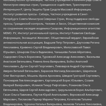
Министров северных стран, Гражданское содействие, Трансперенси
Интернешнл-Р, Центр Защиты Прав Средств Массовой Информации,
Институт развития прессы - Сибирь, Частное учреждение в Санкт-
Петербурге Совета Министров Северных Стран, Фонд поддержки свободы
прессы, Гражданский контроль, Человек и Закон, Общественная комиссия
по сохранению наследия академика Сахарова, Информационное агентство
МЕМО. РУ, Институт региональной прессы, Институт Развития Свободы
Информации, Экозащита!-Женсовет, Общественный вердикт, Евразийская
антимонопольная ассоциация, Бедушев Петр Петрович, Дзугкоева Регина
Николаевна, Кривенко Сергей Владимирович, Милославский Павел
Юрьевич, Шнырова Ольга Вадимовна, Чанышева Лилия Айратовна,
Сидорович Ольга Борисовна, Туровский Александр Алексеевич, Васильева
Анастасия Евгеньевна, Ривина Анна Валерьевна, Бойко Анатолий
Николаевич, Дугин Сергей Георгиевич, Пивоваров Андрей Сергеевич,
Аверин Виталий Евгеньевич, Барахоев Магомед Бекханович, Шарипков
Олег Викторович, Мошель Ирина Ароновна, Шведов Григорий Сергеевич,
Пономарев Лев Александрович, Каргалицкий Борис Юльевич, Созаев
Валерий Валерьевич, Исламов Тимур Рифгатович, Романова Ольга
Евгеньевна, Щаров Сергей Алексадрович, Цирульников Борис Альбертович,
Гасан Ольга Павловна, Паутов Юрий Анатольевич, Верховский Александр
Маркович, Пислакова-Паркер Марина Петровна, Кочеткова Татьяна
Владимировна, Чуркина Наталья Валерьевна, Акимова Татьяна Николаевна,