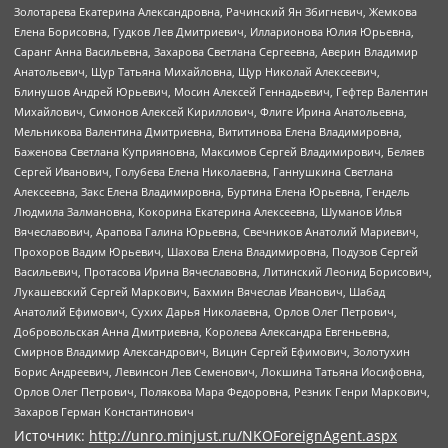
Золотарева Екатерина Александровна, Рачинский Ян Збигневич, Жемкова
Елена Борисовна, Гудков Лев Дмитриевич, Илларионова Юлия Юрьевна,
Саранг Анна Васильевна, Захарова Светлана Сергеевна, Аверин Владимир
Анатольевич, Щур Татьяна Михайловна, Щур Николай Алексеевич,
Блинушов Андрей Юрьевич, Мосин Алексей Геннадьевич, Гефтер Валентин
Михайлович, Симонов Алексей Кириллович, Флиге Ирина Анатольевна,
Мельникова Валентина Дмитриевна, Вититинова Елена Владимировна,
Баженова Светлана Куприяновна, Максимов Сергей Владимирович, Беляев
Сергей Иванович, Голубева Елена Николаевна, Ганнушкина Светлана
Алексеевна, Закс Елена Владимировна, Буртина Елена Юрьевна, Гендель
Людмила Залмановна, Кокорина Екатерина Алексеевна, Шуманов Илья
Вячеславович, Арапова Галина Юрьевна, Свечников Анатолий Мариевич,
Прохоров Вадим Юрьевич, Шахова Елена Владимировна, Подузов Сергей
Васильевич, Протасова Ирина Вячеславовна, Литинский Леонид Борисович,
Лукашевский Сергей Маркович, Бахмин Вячеслав Иванович, Шабад
Анатолий Ефимович, Сухих Дарья Николаевна, Орлов Олег Петрович,
Добровольская Анна Дмитриевна, Королева Александра Евгеньевна,
Смирнов Владимир Александрович, Вицин Сергей Ефимович, Золотухин
Борис Андреевич, Левинсон Лев Семенович, Локшина Татьяна Иосифовна,
Орлов Олег Петрович, Полякова Мара Федоровна, Резник Генри Маркович,
Захаров Герман Константинович
Источник:
http://unro.minjust.ru/NKOForeignAgent.aspx