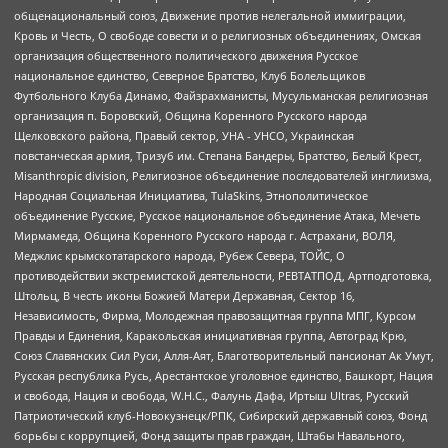
общенациональный союз, Движение против нелегальной иммиграции,
Кровь и Честь, О свободе совести и о религиозных объединениях, Омская
организация общественного политического движения Русское
национальное единство, Северное Братство, Клуб Болельщиков
Футбольного Клуба Динамо, Файзрахманисты, Мусульманская религиозная
организация п. Боровский, Община Коренного Русского народа
Щелковского района, Правый сектор, УНА - УНСО, Украинская
повстанческая армия, Тризуб им. Степана Бандеры, Братство, Белый Крест,
Misanthropic division, Религиозное объединение последователей инглиизма,
Народная Социальная Инициатива, TulaSkins, Этнополитическое
объединение Русские, Русское национальное объединение Атака, Мечеть
Мирмамеда, Община Коренного Русского народа г. Астрахани, ВОЛЯ,
Меджлис крымскотатарского народа, Рубеж Севера, ТОЙС, О
противодействии экстремистской деятельности, РЕВТАТПОД, Артподготовка,
Штольц, В честь иконы Божией Матери Державная, Сектор 16,
Независимость, Фирма, Молодежная правозащитная группа МПГ, Курсом
Правды и Единения, Каракольская инициативная группа, Автоград Крю,
Союз Славянских Сил Руси, Алля-Аят, Благотворительный пансионат Ак Умут,
Русская республика Русь, Арестантское уголовное единство, Башкорт, Нация
и свобода, Нация и свобода, W.H.С., Фалунь Дафа, Иртыш Ultras, Русский
Патриотический клуб-Новокузнецк/РПК, Сибирский державный союз, Фонд
борьбы с коррупцией, Фонд защиты прав граждан, Штабы Навального,