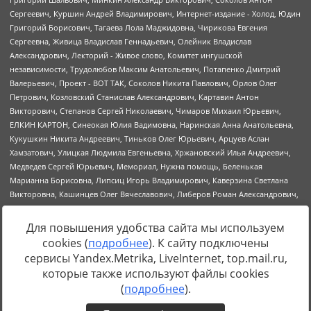
Для повышения удобства сайта мы используем
cookies (
подробнее
). К сайту подключены
Источник:
https://minjust.gov.ru/uploaded/files/reestr-
сервисы Yandex.Metrika, LiveInternet, top.mail.ru,
inostrannyih-agentov-22-03-2024.pdf
данные на
22.03.2024
которые также используют файлы cookies
(
подробнее
).