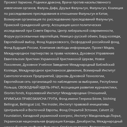
Прожект Хармони, Родники дракона, Врачи против насильственного
извлечения органов, Фалунь Дафа, Друзья Фалуньгун, Фалуньгун, Коалиция
по расследованию преследования в отношении Фалуньгун в Китае,
Всемирная организация по расследованию преследований Фалуньгун,
Пражский гражданский центр, Ассоциация школ политических
исследований при Совете Европы, Центр либеральной современности,
Форум русскоязычных европейцев, Немецко-русский обмен, Бард колледж,
Европейский выбор, Фонд Ходорковского, Оксфордский российский фонд,
Фонд Будущее России, Компания свободы информации, Проект Медиа,
Международное партнерство за права человека, Духовное Управление
Евангельских Христиан Украинской Христианской Церкви, Новое
Поколение, Духовное Учебное Заведение Международный Библейский
Колледж, Международное христианское движение, Всемирный Институт
Саентологических Предприятий, Церковь Духовной Технологии,
Европейская сеть организаций по наблюдению за выборами, Республика
Польша, СВОБОДНЫЙ ИДЕЛЬ-УРАЛ, Ассоциация развития журналистики,
IStories fonds, Королевский Институт Международных Отношений,
КРИМСЬКА ПРАВОЗАХИСНА ГРУПА, Фонд имени Генриха Бёлля, Stichting
Bellingcat, Bellingcat Ltd, The Insider, Институт правовой инициативы
Центральной и Восточной Европы, Фонд Открытой Эстонии, Calvert 22
Foundation, Канадский украинский конгресс, Институт Макдональда-Лорье,
Украинская национальная федерация Канады, Декабристы, Международный
научный центр им Вудро Вильсона, Свободная пресса, Возрождение,