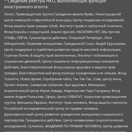
* Сведения реестра НКО, выполняющих функции
иностранного агента:
Лилит, Правозащитная группа Гражданин.Армия.Право, Нижегородский
центр немецкой и европейской культуры, Центр гендерных исследований,
Фонд защиты прав граждан Штаб, Институт права и публичной политики,
Фонд борьбы с коррупцией, Альянс врачей, НАСИЛИЮ.НЕТ, Мы против
СПИДа, СВЕЧА, Гуманитарное действие, Открытый Петербург, Лига
Избирателей, Правовая инициатива, Гражданский Союз, Хасдей Ерушалаим,
Центр поддержки и содействия развитию средств массовой информации,
Горячая Линия, В защиту прав заключенных, Институт глобализации и
социальных движений, Центр социально-информационных инициатив
Действие, Благотворительный фонд охраны здоровья и защиты прав
граждан, Благотворительный фонд помощи осужденным и их семьям, Фонд
Тольятти, Новое время, Серебряная тайга, Так-Так-Так, Сова, центр Анна,
Проект Апрель, Самарская губерния, Эра здоровья, Мемориал,
Аналитический Центр Юрия Левады, Издательство Парк Гагарина, Фонд
имени Андрея Рылькова, Сфера, Центр СИБАЛЬТ, Уральская правозащитная
группа, Женщины Евразии, Институт прав человека, Фонд защиты гласности,
Российский исследовательский центр по правам человека,
Дальневосточный центр развития гражданских инициатив и социального
партнерства, Гражданское действие, Центр независимых социологических
исследований, Сутяжник, АКАДЕМИЯ ПО ПРАВАМ ЧЕЛОВЕКА, Центр развития
некоммерческих организаций, Частное учреждение в Калининграде Совета