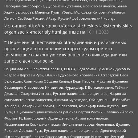
Народная самооборона, Дуббайский джамаат, московская ячейка, Батал-
Хаджи Белхороев, Маньяки Культ Убийц, Молодёжь Которая Улыбается,
Легион Свобода России, Айдар, Русский добровольческий корпус
Источник:
http://nac.gov.ru/terroristicheskie-i-ekstremistskie-
organizacii-i-materialy.html
данные на
16.11.2023
* Перечень общественных объединений и религиозных
организаций в отношении которых судом принято
вступившее в законную силу решение о ликвидации или
запрете деятельности:
Национал-большевистская партия, ВЕК РА, Рада земли Кубанской Духовно
Родовой Державы Русь, Община Духовного Управления Асгардской Веси
Беловодья, Славянская Община Капища Веды Перуна, Мужская Духовная
Семинария Староверов-Инглингов, Нурджулар, К Богодержавию, Таблиги
Джамаат, Свидетели Иеговы, Русское национальное единство, Национал-
социалистическое общество, Джамаат мувахидов, Объединенный Вилайат
Кабарды, Балкарии и Карачая, Союз славян, Ат-Такфир Валь-Хиджра, Пит
Буль, Национал-социалистическая рабочая партия России, Славянский союз,
Формат-18, Благородный Орден Дьявола, Армия воли народа,
Национальная Социалистическая Инициатива города Череповца, Духовно-
Родовая Держава Русь, Русское национальное единство, Древнерусской
Инглистической церкви Православных Староверов-Инглингов, Русский