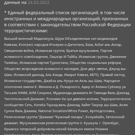
данные на
24.03.2022
* Единый федеральный список организаций, в том числе
иностранных и международных организаций, признанных
в соответствии с законодательством Российской Федерации
террористическими:
Высший военный Маджлисуль Шура Объединенных сил моджахедов
Кавказа, Конгресс народов Ичкерии и Дагестана, База, Асбат аль-Ансар,
Священная война, Исламская группа, Братья-мусульмане, Партия
исламского освобождения, Лашкар-И-Тайба, Исламская группа, Движение
Талибан, Исламская партия Туркестана, Общество социальных реформ,
Общество возрождения исламского наследия, Дом двух святых, Джунд аш-
Шам, Исламский джихад, Аль-Каида, Имарат Кавказ, АБТО, Правый сектор,
Исламское государство, Джабха аль-Нусра ли-Ахль аш-Шам, Народное
ополчение имени К. Минина и Д. Пожарского, Аджр от Аллаха Субхану уа
Тагьаля SHAM, АУМ Синрике, Муджахеды джамаата Ат-Тавхида Валь-Джихад,
Чистопольский Джамаат, Рохнамо ба суи давлати исломи, Террористическое
сообщество Сеть, Катиба Таухид валь-Джихад, Хайят Тахрир аш-Шам, Ахлю
Сунна Валь Джамаа, National Socialism/White Power, Артподготовка,
Религиозная группа “Джамаат “Красный пахарь”, Колумбайн, Хатлонский
джамаат, Мусульманская религиозная группа п. Кушкуль г. Оренбург,
Крымско-татарский добровольческий батальон имени Номана
Челебиджихана, Азов, Партия исламского возрождения Таджикистана,