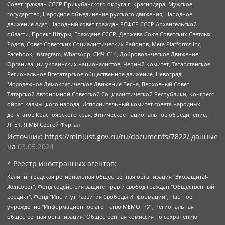
Совет граждан СССР Прикубанского округа г. Краснодара, Мужское
государство, Народное объединение русского движения, Народное
движение Адат, Народный совет граждан РСФСР СССР Архангельской
области, Проект Штурм, Граждане СССР, Держава Союз Советских Светлых
Родов, Совет Советских Социалистических Районов, Meta Platforms Inc,
Facebook, Instagram, WhatsApp, СИЧ-С14, Добровольческое Движение
Организации украинских националистов, Черный Комитет, Татарстанское
Региональное Всетатарское общественное движение, Невоград,
Молодежное Демократическое Движение Весна, Верховный Совет
Татарской Автономной Советской Социалистической Республики, Конгресс
ойрат-калмыцкого народа, Исполнительный комитет совета народных
депутатов Красноярского края, Этническое национальное объединение,
ЛГБТ, Я.МЫ Сергей Фургал
Источник:
https://minjust.gov.ru/ru/documents/7822/
данные
на
03.05.2024
* Реестр иностранных агентов:
Калининградская региональная общественная организация "Экозащита!-Женсовет", Фонд содействия защите прав и свобод граждан "Общественный вердикт", Фонд "Институт Развития Свободы Информации", Частное учреждение "Информационное агентство МЕМО. РУ", Региональная общественная организация "Общественная комиссия по сохранению наследия академика Сахарова", Фонд поддержки свободы прессы, Санкт-Петербургская общественная правозащитная организация "Гражданский контроль", Межрегиональная общественная организация "Информационно-просветительский центр "Мемориал", Региональный Фонд "Центр Защиты Прав Средств Массовой Информации", с 05.12.2023 Фонд "Центр Защиты Прав Средств массовой информации", Региональная общественная благотворительная организация помощи беженцам и мигрантам "Гражданское содействие", Негосударственное образовательное учреждение дополнительного профессионального образования (повышение квалификации) специалистов "АКАДЕМИЯ ПО ПРАВАМ ЧЕЛОВЕКА", Свердловская региональная общественная организация "Сутяжник", Автономная некоммерческая организация "Центр независимых социологических исследований", Союз общественных объединений "Российский исследовательский центр по правам человека", Региональное общественное учреждение научно-информационный центр "МЕМОРИАЛ", Некоммерческая организация "Фонд защиты гласности", Автономная некоммерческая организация "Институт прав человека", Городская общественная организация "Екатеринбургское общество "МЕМОРИАЛ", Городская общественная организация "Рязанское историко-просветительское и правозащитное общество "Мемориал" (Рязанский Мемориал), Челябинский региональный орган общественной самодеятельности – женское общественное объединение "Женщины Евразии", Челябинский региональный орган общественной самодеятельности "Уральская правозащитная группа", Фонд содействия защите здоровья и социальной справедливости имени Андрея Рылькова, Автономная Некоммерческая Организация "Аналитический Центр Юрия Левады", Автономная некоммерческая организация социальной поддержки населения "Проект Апрель", Региональная общественная организация помощи женщинам и детям, находящимся в кризисной ситуации "Информационно-методический центр "Анна", Фонд содействия развитию массовых коммуникаций и правовому просвещению "Так-так-Так", Фонд содействия устойчивому развитию "Серебряная тайга", Свердловский региональный общественный фонд социальных проектов "Новое время", "Idel.Реалии", Кавказ.Реалии, Крым.Реалии, Телеканал Настоящее Время, Татаро-башкирская служба Радио Свобода (Azatliq Radiosi), Радио Свободная Европа/Радио Свобода (PCE/PC), "Сибирь.Реалии", "Фактограф", Благотворительный фонд помощи осужденным и их семьям, Автономная некоммерческая организация "Институт глобализации и социальных движений", Фонд "В защиту прав заключенных", Частное учреждение "Центр поддержки и содействия развитию средств массовой информации", Пензенский региональный общественный благотворительный фонд "Гражданский союз", "Север.Реалии", Некоммерческая организация Фонд "Правовая инициатива", Общество с ограниченной ответственностью "Радио Свободная Европа/Радио Свобода", Чешское информационное агентство "MEDIUM-ORIENT", Красноярская региональная общественная организация "Мы против СПИДа", Камалягин Денис Николаевич, Маркелов Сергей Евгеньевич, Пономарев Лев Александрович, Савицкая Людмила Алексеевна, Автономная некоммерческая организация "Центр по работе с проблемой насилия "НАСИЛИЮ.НЕТ", Межрегиональный профессиональный союз работников здравоохранения "Альянс врачей", Юридическое лицо, зарегистрированное в Латвийской Республике, SIA "Medusa Project" (регистрационный номер 40103797863, дата регистрации 10.06.2014), Некоммерческая организация "Фонд по борьбе с коррупцией", Автономная некоммерческая организация "Институт права и публичной политики", Баданин Роман Сергеевич, Гликин Максим Александрович, Железнова Мария Михайловна, Лукьянова Юлия Сергеевна, Маетная Елизавета Витальевна, Маняхин Петр Борисович, Чуракова Ольга Владимировна, Ярош Юлия Петровна, Юридическое лицо "The Insider SIA", зарегистрированное в Риге, Латвийская Республика (дата регистрации 26.06.2015), являющееся администратором доменного имени интернет-издания "The Insider SIA", https://theins.ru, Постернак Алексей Евгеньевич, Рубин Михаил Аркадьевич, Анин Роман Александрович, Юридическое лицо Istories fonds, зарегистрированное в Латвийской Республике (регистрационный номер 50008295751, дата регистрации 24.02.2020), Великовский Дмитрий Александрович, Долинина Ирина Николаевна, Мароховская Алеся Алексеевна, Шлейнов Роман Юрьевич, Шмагун Олеся Валентиновна, Общество с ограниченной ответственностью "Альтаир 2021", Общество с ограниченной ответственностью "Вега 2021", Общество с ограниченной ответственностью "Главный редактор 2021", Общество с ограниченной ответственностью "Ромашки монолит", Важенков Артем Валерьевич, Ивановская областная общественная организация "Центр гендерных исследований", Гурман Юрий Альбертович, Медиапроект "ОВД-Инфо", Егоров Владимир Владимирович, Жилинский Владимир Александрович, Общество с ограниченной ответственностью "ЗП", Иванова София Юрьевна, Карезина Инна Павловна, Кильтау Екатерина Викторовна, Петров Алексей Викторович, Пискунов Сергей Евгеньевич, Смирнов Сергей Сергеевич, Тихонов Михаил Сергеевич, Общество с ограниченной ответственностью "ЖУРНАЛИСТ-ИНОСТРАННЫЙ АГЕНТ", Арапова Галина Юрьевна, Вольтская Татьяна Анатольевна, Американская компания "Mason G.E.S. Anonymous Foundation" (США), являющаяся владельцем интернет-издания https://mnews.world/, Компания "Stichting Bellingcat", зарегистрированная в Нидерландах (дата регистрации 11.07.2018), Захаров Андрей Вячеславович, Клепиковская Екатерина Дмитриевна, Общество с ограниченной ответственностью "МЕМО", Перл Роман Александрович, Симонов Евгений Алексеевич, Соловьева Елена Анатольевна, Сотников Даниил Владимирович, Сурначева Елизавета Дмитриевна, Автономная некоммерческая организация по защите прав человека и информированию населения "Якутия – Наше Мнение", Общество с ограниченной ответственностью "Москоу диджитал медиа", с 26.01.2023 Общество с ограниченной ответственностью "Чайка Белые сады", Ветошкина Валерия Валерьевна, Заговора Максим Александрович, Межрегиональное общественное движение "Российская ЛГБТ - сеть", Оленичев Максим Владимирович, Павлов Иван Юрьевич, Скворцова Елена Сергеевна, Общество с ограниченной ответственностью "Как бы инагент", Кочетков Игорь Викторович, Общество с ограниченной ответственностью "Честные выборы", Еланчик Олег Александрович, Общество с ограниченной ответственностью "Нобелевский призыв", Гималова Регина Эмилевна, Григорьев Андрей Валерьевич, Григорьева Алина Александровна, Ассоциация по содействию защите прав призывников, альтернативнослужащих и военнослужащих "Правозащитная группа "Гражданин.Армия.Право", Хисамова Регина Фаритовна, Автономная некоммерческая организация по реализации социально-правовых программ "Лилит", Дальневосточное общественное движение "Маяк", Санкт-Петербургская ЛГБТ-инициативная группа "Выход", Инициативная группа ЛГБТ+ "Реверс", Алексеев Андрей Викторович, Бекбулатова Таисия Львовна, Беляев Иван Михайлович, Владыкина Елена Сергеевна, Гельман Марат Александрович, Никульшина Вероника Юрьевна, Толоконникова Надежда Андреевна, Шендерович Виктор Анатольевич, Общество с ограниченной ответственностью "Данное сообщение", Общество с ограниченной ответственностью Издательский дом "Новая глава", Айнбиндер Александра Александровна, Московский комьюнити-центр для ЛГБТ+инициатив, Благотворительный фонд развития филантропии, Deutsche Welle (Германия, Kurt-Schumacher-Strasse 3, 53113 Bonn), Борзунова Мария Михайловна, Воробьев Виктор Викторович, Голубева Анна Львовна, Константинова Алла Михайловна, Малкова Ирина Владимировна, Мурадов Мурад Абдулгалимович, Осетинская Елизавета Николаевна, Понасенков Евгений Николаевич, Ганапольский Матвей Юрьевич, Киселев Евгений Алексеевич, Борухович Ирина Григорьевна, Дремин Иван Тимофеевич, Дубровский Дмитрий Викторович, Красноярская региональная общественная организация поддержки и развития альтернативных образовательных технологий и межкультурных коммуникаций "ИНТЕРРА", Маяковская Екатерина Алексеевна, Фейгин Марк Захарович, Филимонов Андрей Викторович, Дзугкоева Регина Николаевна, Доброхотов Роман Александрович, Дудь Юрий Александрович, Елкин Сергей Владимирович, Кругликов Кирилл Игоревич, Сабунаева Мария Леонидовна, Семенов Алексей Владимирович, Шаинян Карен Багратович, Шульман Екатерина Михайловна, Асафьев Артур Валерьевич, Вахштайн Виктор Семенович, Венедиктов Алексей Алексеевич, Лушникова Екатерина Евгеньевна, Волков Леонид Михайлович, Невзоров Александр Глебович, Пархоменко Сергей Борисович, Сироткин Ярослав Николаевич, Кара-Мурза Владимир Владимирович, Баранова Наталья Владимировна, Гозман Леонид Яковлевич, Кагарлицкий Борис Юльевич, Климарев Михаил Валерьевич, Милов Владимир Станиславович, Автономная некоммерческая организация Краснодарский центр современного искусства "Типография", Моргенштерн Алишер Тагирович, Соболь Любовь Эдуардовна, Общество с ограниченной ответственностью "ЛИЗА НОРМ", Каспаров Гарри Кимович, Ходорковский Михаил Борисович, Общество с ограниченной ответственностью "Апрельские тезисы", Данилович Ирина Брониславовна, Кашин Олег Владимирович, Петров Николай Владимирович, Пивоваров Алексей Владимирович, Соколов Михаил Владимирович, Цветкова Юлия Владимировна, Чичваркин Евгений Александрович, Комитет против пыток/Команда против пыток, Общество с ограниченной ответственностью "Первый научный", Общество с ограниченной ответственностью "Вертолет и ко", Белоцерковская Вероника Борисовна, Кац Максим Евгеньевич, Лазарева Татьяна Юрьевна, Шаведдинов Руслан Табризович, Яшин Илья Валерьевич, Общество с ограниченной ответственностью "Иноагент ААВ", Алешковский Дмитрий Петрович, Альбац Евгения Марковна, Быков Дмитрий Львович, Галямина Юлия Евгеньевна, Лойко Сергей Леонидович, Мартынов Кирилл Константинович, Медведев Сергей Александрович, Крашенинников Федор Геннадиевич, Гордеева Катерина Вл