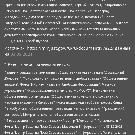
Организации украинских националистов, Черный Комитет, Татарстанское
Региональное Всетатарское общественное движение, Невоград,
Молодежное Демократическое Движение Весна, Верховный Совет
Татарской Автономной Советской Социалистической Республики, Конгресс
ойрат-калмыцкого народа, Исполнительный комитет совета народных
депутатов Красноярского края, Этническое национальное объединение,
ЛГБТ, Я.МЫ Сергей Фургал
Источник:
https://minjust.gov.ru/ru/documents/7822/
данные
на
03.05.2024
* Реестр иностранных агентов:
Калининградская региональная общественная организация "Экозащита!-Женсовет", Фонд содействия защите прав и свобод граждан "Общественный вердикт", Фонд "Институт Развития Свободы Информации", Частное учреждение "Информационное агентство МЕМО. РУ", Региональная общественная организация "Общественная комиссия по сохранению наследия академика Сахарова", Фонд поддержки свободы прессы, Санкт-Петербургская общественная правозащитная организация "Гражданский контроль", Межрегиональная общественная организация "Информационно-просветительский центр "Мемориал", Региональный Фонд "Центр Защиты Прав Средств Массовой Информации", с 05.12.2023 Фонд "Центр Защиты Прав Средств массовой информации", Региональная общественная благотворительная организация помощи беженцам и мигрантам "Гражданское содействие", Негосударственное образовательное учреждение дополнительного профессионального образования (повышение квалификации) специалистов "АКАДЕМИЯ ПО ПРАВАМ ЧЕЛОВЕКА", Свердловская региональная общественная организация "Сутяжник", Автономная некоммерческая организация "Центр независимых социологических исследований", Союз общественных объединений "Российский исследовательский центр по правам человека", Региональное общественное учреждение научно-информационный центр "МЕМОРИАЛ", Некоммерческая организация "Фонд защиты гласности", Автономная некоммерческая организация "Институт прав человека", Городская общественная организация "Екатеринбургское общество "МЕМОРИАЛ", Городская общественная организация "Рязанское историко-просветительское и правозащитное общество "Мемориал" (Рязанский Мемориал), Челябинский региональный орган общественной самодеятельности – женское общественное объединение "Женщины Евразии", Челябинский региональный орган общественной самодеятельности "Уральская правозащитная группа", Фонд содействия защите здоровья и социальной справедливости имени Андрея Рылькова, Автономная Некоммерческая Организация "Аналитический Центр Юрия Левады", Автономная некоммерческая организация социальной поддержки населения "Проект Апрель", Региональная общественная организация помощи женщинам и детям, находящимся в кризисной ситуации "Информационно-методический центр "Анна", Фонд содействия развитию массовых коммуникаций и правовому просвещению "Так-так-Так", Фонд содействия устойчивому развитию "Серебряная тайга", Свердловский региональный общественный фонд социальных проектов "Новое время", "Idel.Реалии", Кавказ.Реалии, Крым.Реалии, Телеканал Настоящее Время, Татаро-башкирская служба Радио Свобода (Azatliq Radiosi), Радио Свободная Европа/Радио Свобода (PCE/PC), "Сибирь.Реалии", "Фактограф", Благотворительный фонд помощи осужденным и их семьям, Автономная некоммерческая организация "Институт глобализации и социальных движений", Фонд "В защиту прав заключенных", Частное учреждение "Центр поддержки и содействия развитию средств массовой информации", Пензенский региональный общественный благотворительный фонд "Гражданский союз", "Север.Реалии", Некоммерческая организация Фонд "Правовая инициатива", Общество с ограниченной ответственностью "Радио Свободная Европа/Радио Свобода", Чешское информационное агентство "MEDIUM-ORIENT", Красноярская региональная общественная организация "Мы против СПИДа", Камалягин Денис Николаевич, Маркелов Сергей Евгеньевич, Пономарев Лев Александрович, Савицкая Людмила Алексеевна, Автономная некоммерческая организация "Центр по работе с проблемой насилия "НАСИЛИЮ.НЕТ", Межрегиональный профессиональный союз работников здравоохранения "Альянс врачей", Юридическое лицо, зарегистрированное в Латвийской Республике, SIA "Medusa Project" (регистрационный номер 40103797863, дата регистрации 10.06.2014), Некоммерческая организация "Фонд по борьбе с коррупцией", Автономная некоммерческая организация "Институт права и публичной политики", Баданин Роман Сергеевич, Гликин Максим Александрович, Железнова Мария Михайловна, Лукьянова Юлия Сергеевна, Маетная Елизавета Витальевна, Маняхин Петр Борисович, Чуракова Ольга Владимировна, Ярош Юлия Петровна, Юридическое лицо "The Insider SIA", зарегистрированное в Риге, Латвийская Республика (дата регистрации 26.06.2015), являющееся администратором доменного имени интернет-издания "The Insider SIA", https://theins.ru, Постернак Алексей Евгеньевич, Рубин Михаил Аркадьевич, Анин Роман Александрович, Юридическое лицо Istories fonds, зарегистрированное в Латвийской Республике (регистрационный номер 50008295751, дата регистрации 24.02.2020), Великовский Дмитрий Александрович, Долинина Ирина Николаевна, Мароховская Алеся Алексеевна, Шлейнов Роман Юрьевич, Шмагун Олеся Валентиновна, Общество с ограниченной ответственностью "Альтаир 2021", Общество с ограниченной ответственностью "Вега 2021", Общество с ограниченной ответственностью "Главный редактор 2021", Общество с ограниченной ответственностью "Ромашки монолит", Важенков Артем Валерьевич, Ивановская областная общественная организация "Центр гендерных исследований", Гурман Юрий Альбертович, Медиапроект "ОВД-Инфо", Егоров Владимир Владимирович, Жилинский Владимир Александрович, Общество с ограниченной ответственностью "ЗП", Иванова София Юрьевна, Карезина Инна Павловна, Кильтау Екатерина Викторовна, Петров Алексей Викторович, Пискунов Сергей Евгеньевич, Смирнов Сергей Сергеевич, Тихонов Михаил Сергеевич, Общество с ограниченной ответственностью "ЖУРНАЛИСТ-ИНОСТРАННЫЙ АГЕНТ", Арапова Галина Юрьевна, Вольтская Татьяна Анатольевна, Американская компания "Mason G.E.S. Anonymous Foundation" (США), являющаяся владельцем интернет-издания https://mnews.world/, Компания "Stichting Bellingcat", зарегистрированная в Нидерландах (дата регистрации 11.07.2018), Захаров Андрей Вячеславович, Клепиковская Екатерина Дмитриевна, Общество с ограниченной ответственностью "МЕМО", Перл Роман Александрович, Симонов Евгений Алексеевич, Соловьева Елена Анатольевна, Сотников Даниил Владимирович, Сурначева Елизавета Дмитриевна, Автономная некоммерческая организация по защите прав человека и информированию населения "Якутия – Наше Мнение", Общество с ограниченной ответственностью "Москоу диджитал медиа", с 26.01.2023 Общество с ограниченной ответственностью "Чайка Белые сады", Ветошкина Валерия Валерьевна, Заговора Максим Александрович, Межрегиональное общественное движение "Российская ЛГБТ - сеть", Оленичев Максим Владимирович, Павлов Иван Юрьевич, Скворцова Елена Сергеевна, Общество с ограниченной ответственностью "Как бы инагент", Кочетков Игорь Викторович, Общество с ограниченной ответственностью "Честные выборы", Еланчик Олег Александрович, Общество с ограниченной ответственностью "Нобелевский призыв", Гималова Регина Эмилевна, Григорьев Андрей Валерьевич, Григорьева Алина Александровна, Ассоциация по содействию защите прав призывников, альтернативнослужащих и военнослужащих "Правозащитная группа "Гражданин.Армия.Право", Хисамова Регина Фаритовна, Автономная некоммерческая организация по реализации социально-правовых программ "Лилит", Дальневосточное общественное движение "Маяк", Санкт-Петербургская ЛГБТ-инициативная группа "Выход", Инициативная группа ЛГБТ+ "Реверс", Алексеев Андрей Викторович, Бекбулатова Таисия Львовна, Беляев Иван Михайлович, Владыкина Елена Сергеевна, Гельман Марат Александрович, Никульшина Вероника Юрьевна, Толоконникова Надежда Андреевна, Шендерович Виктор Анатольевич, Общество с ограниченной ответственностью "Данное сообщение", Общество с ограниченной ответственностью Издательский дом "Новая глава", Айнбиндер Александра Александровна, Московский комьюнити-центр для ЛГБТ+инициатив, Благотворительный фонд развития филантропии, Deutsche Welle (Германия, Kurt-Schumacher-Strasse 3, 53113 Bonn), Борзунова Мария Михайловна, Воробьев Виктор Викторович, Голубева Анна Львовна, Константинова Алла Михайловна, Малкова Ирина Владимировна, Мурадов Мурад Абдулгалимович, Осетинская Елизавета Николаевна, Понасенков Евгений Николаевич, Ганапольский Матвей Юрьевич, Киселев Евгений Алексеевич, Борухович Ирина Григорьевна, Дремин Иван Тимофеевич, Дубровский Дмитрий Викторович, Красноярская региональная общественная организация поддержки и развития альтернативных образовательных технологий и межкультурных коммуникаций "ИНТЕРРА", Маяковская Екатерина Алексеевна, Фейгин Марк Захарович, Филимонов Андрей Викторович, Дзугкоева Регина Николаевна, Доброхотов Роман Александрович, Дудь Юрий Александрович, Елкин Сергей Владимирович, Кругликов Кирилл Игоревич, Сабунаева Мария Леонидовна, Семенов Алексей Владимирович, Шаинян Карен Багратович, Шульман Екатерина Михайловна, Асафьев Артур Валерьевич, Вахштайн Виктор Семенович, Венедиктов Алексей Алексеевич, Лушникова Екатерина Евгеньевна, Волков Леонид Михайлович, Невзоров Александр Глебович, Пархоменко Сергей Борисович, Сироткин Ярослав Николаевич, Кара-Мурза Владимир Владимирович, Баранова Наталья Владимировна, Гозман Леонид Яковлевич, Кагарлицкий Борис Юльевич, Климарев Михаил Валерьевич, Милов Владимир Станиславович, Автономная некоммерческая организация Краснодарский центр современного искусства "Типография", Моргенштерн Алишер Тагирович, Соболь Любовь Эдуардовна, Общество с ограниченной ответственностью "ЛИЗА НОРМ", Каспаров Гарри Кимович, Ходорковский Михаил Борисович, Общество с ограниченной ответственностью "Апрельские тезисы", Данилович Ирина Брониславовна, Кашин Олег Владимирович, Петров Николай Владимирович, Пивоваров Алексей Владимирович, Соколов Михаил Владимирович, Цветкова Юлия Владимировна, Чичваркин Евгений Александрович, Комитет против пыток/Команда против пыток, Общество с ограниченной ответственностью "Первый научный", Общество с ограниченной ответственностью "Вертолет и ко", Белоцерковская Вероника Борисовна, Кац Максим Евгеньевич, Лазарева Татьяна Юрьевна, Шаведдинов Руслан Табризович, Яшин Илья Валерьевич, Общество с ограниченной ответственностью "Иноагент ААВ", Алешковский Дмитрий Петрович, Альбац Евгения Марковна, Быков Дмитрий Львович, Галямина Юлия Евгеньевна, Лойко Сергей Леонидович, Мартынов Кирилл Константинович, Медведев Сергей Александрович, Крашенинников Федор Геннадиевич, Гордеева Катерина Вл