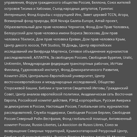
управления, Форум гражданского общества Россия, Беллона, Союз жителей
островов Тисима и Хабомаи, Съезд народных депутатов, Гринпис
Интернешнл, Фонд борьбы с коррупцией Инк, Завет церквей TCCN, Агора,
Всемирный фонд природы, BDR Novaja Gazeta-Europe, Алтай проект,
Образовательный дом прав человека Чернигов, Фонд Дом Прав Человека,
Белорусский дом прав человека имени Бориса Звозскова, Дом прав
человека Тбилиси, Дом прав человека Ереван, Дом прав человека Крым,
Центр дикого лосося, TVR Studios, ТВ Дождь, Центр европейских
исследований им Вилфрида Мартенса, Сетевое объединение журналистов
расследователей, АЛЛАТРА, За свободную Россию, Свободная Бурятия, Uralic,
UnKremlin, Международная федерация транспортных рабочих, ИстЧам
Финланд, Гудзоновский институт, Фонд Демократического Развития,
Комитет-2024, Центрально-Европейский университет, Центр
восточноевропейских и международных исследований, Общество
Сторожевой башни, Библии и трактатов Свидетелей Иеговы, Гражданский
Совет, Центр анализа европейской политики, Академическая сеть Восточная
Европа, Российский комитет действия, РЭНД корпорейшн, Русская Америка
за демократию в России, Настоящая Россия, Глобальная сеть журналистов-
расследователей, Служба поддержки, Свободная Россия Берлин, Свободная
Россия Северный Рейн-Вестфалия, Фонд глобальной помощи, Антивоенный
комитет России, Russie-Libertes, La Asocicion de Rusos Libres, Союз за
возвращение Северных территорий, Крымскотатарский Ресурсный Центр,
Глобальный союз IndustriALL, Russian Election Monitor, Article 19, Мнение