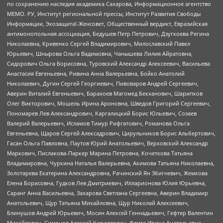
по сохранению наследия академика Сахарова, Информационное агентство
МЕМО. РУ, Институт региональной прессы, Институт Развития Свободы
Информации, Экозащита!-Женсовет, Общественный вердикт, Евразийская
антимонопольная ассоциация, Бедушев Петр Петрович, Дзугкоева Регина
Николаевна, Кривенко Сергей Владимирович, Милославский Павел
Юрьевич, Шнырова Ольга Вадимовна, Чанышева Лилия Айратовна,
Сидорович Ольга Борисовна, Туровский Александр Алексеевич, Васильева
Анастасия Евгеньевна, Ривина Анна Валерьевна, Бойко Анатолий
Николаевич, Дугин Сергей Георгиевич, Пивоваров Андрей Сергеевич,
Аверин Виталий Евгеньевич, Барахоев Магомед Бекханович, Шарипков
Олег Викторович, Мошель Ирина Ароновна, Шведов Григорий Сергеевич,
Пономарев Лев Александрович, Каргалицкий Борис Юльевич, Созаев
Валерий Валерьевич, Исламов Тимур Рифгатович, Романова Ольга
Евгеньевна, Щаров Сергей Алексадрович, Цирульников Борис Альбертович,
Гасан Ольга Павловна, Паутов Юрий Анатольевич, Верховский Александр
Маркович, Пислакова-Паркер Марина Петровна, Кочеткова Татьяна
Владимировна, Чуркина Наталья Валерьевна, Акимова Татьяна Николаевна,
Золотарева Екатерина Александровна, Рачинский Ян Збигневич, Жемкова
Елена Борисовна, Гудков Лев Дмитриевич, Илларионова Юлия Юрьевна,
Саранг Анна Васильевна, Захарова Светлана Сергеевна, Аверин Владимир
Анатольевич, Щур Татьяна Михайловна, Щур Николай Алексеевич,
Блинушов Андрей Юрьевич, Мосин Алексей Геннадьевич, Гефтер Валентин
Михайлович, Симонов Алексей Кириллович, Флиге Ирина Анатольевна,