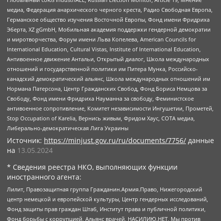
медиа, Федерация анархического черного креста, Радио Свободная Европа,
Германское общество изучения Восточной Европы, Фонд имени Фридриха
Эберта, XZ gGmbH, Мобильная академия поддержки гендерной демократии
и миротворчества, Форум имени Льва Копелева, American Councils for
International Education, Cultural Vistas, Institute of International Education,
Антивоенное движение Антальи, Открытый диалог, Школа международных
отношений и государственной политики им Питера Мунка, Российско-
канадский демократический альянс, Школа международных отношений им
Нормана Патерсона, Центр Гражданских Свобод, Фонд Бориса Немцова за
Свободу, Фонд имени Фридриха Науманна за свободу, Феминистское
антивоенное сопротивление, Комитет независимости Ингушетии, Прометей,
Stop Occupation of Karelia, Вернись живым, Фридом Хаус, СОТА медиа,
Либерально-демократическая Лига Украины
Источник:
https://minjust.gov.ru/ru/documents/7756/
данные
на
13.05.2024
* Сведения реестра НКО, выполняющих функции
иностранного агента:
Лилит, Правозащитная группа Гражданин.Армия.Право, Нижегородский
центр немецкой и европейской культуры, Центр гендерных исследований,
Фонд защиты прав граждан Штаб, Институт права и публичной политики,
Фонд борьбы с коррупцией, Альянс врачей, НАСИЛИЮ.НЕТ, Мы против