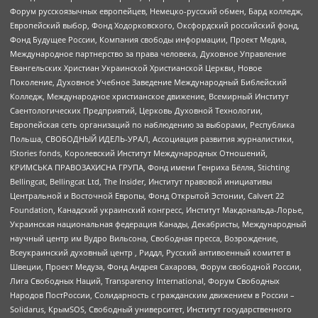
Форум русскоязычных европейцев, Немецко-русский обмен, Бард колледж,
Европейский выбор, Фонд Ходорковского, Оксфордский российский фонд,
Фонд Будущее России, Компания свободы информации, Проект Медиа,
Международное партнерство за права человека, Духовное Управление
Евангельских Христиан Украинской Христианской Церкви, Новое
Поколение, Духовное Учебное Заведение Международный Библейский
Колледж, Международное христианское движение, Всемирный Институт
Саентологических Предприятий, Церковь Духовной Технологии,
Европейская сеть организаций по наблюдению за выборами, Республика
Польша, СВОБОДНЫЙ ИДЕЛЬ-УРАЛ, Ассоциация развития журналистики,
IStories fonds, Королевский Институт Международных Отношений,
КРИМСЬКА ПРАВОЗАХИСНА ГРУПА, Фонд имени Генриха Бёлля, Stichting
Bellingcat, Bellingcat Ltd, The Insider, Институт правовой инициативы
Центральной и Восточной Европы, Фонд Открытой Эстонии, Calvert 22
Foundation, Канадский украинский конгресс, Институт Макдональда-Лорье,
Украинская национальная федерация Канады, Декабристы, Международный
научный центр им Вудро Вильсона, Свободная пресса, Возрождение,
Всеукраинский духовный центр , Риддл, Русский антивоенный комитет в
Швеции, Проект Медуза, Фонд Андрея Сахарова, Форум свободной России,
Лига Свободных Наций, Transparеncy International, Форум Свободных
Народов ПостРоссии, Солидарность с гражданским движением в России –
Solidarus, КрымSOS, Свободный университет, Институт государственного