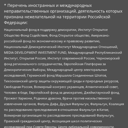
* Перечень иностранных и международных
неправительственных организаций, деятельность которых
признана нежелательной на территории Российской
Федерации:
Национальный фонд в поддержку демократии, Институт Открытое
Общество Фонд Содействия, Фонд Открытое общество, Американо-
российский фонд по экономическому и правовому развитию,
Национальный Демократический Институт Международных Отношений,
MEDIA DEVELOPMENT INVESTMENT FUND, Международный Республиканский
Институт, Открытая Россия, Институт современной России, Черноморский
фонд регионального сотрудничества, Европейская Платформа за
Демократические Выборы, Международный центр электоральных
исследований, Германский фонд Маршалла Соединенных Штатов,
Тихоокеанский центр защиты окружающей среды и природных ресурсов,
Свободная Россия, Всемирный конгресс украинцев, Атлантический совет,
Человек в беде, Европейский фонд за демократию, Джеймстаунский фонд,
Прожект Хармони, Родники дракона, Врачи против насильственного
извлечения органов, Фалунь Дафа, Друзья Фалуньгун, Фалуньгун, Коалиция
по расследованию преследования в отношении Фалуньгун в Китае,
Всемирная организация по расследованию преследований Фалуньгун,
Пражский гражданский центр, Ассоциация школ политических
исследований при Совете Европы, Центр либеральной современности,