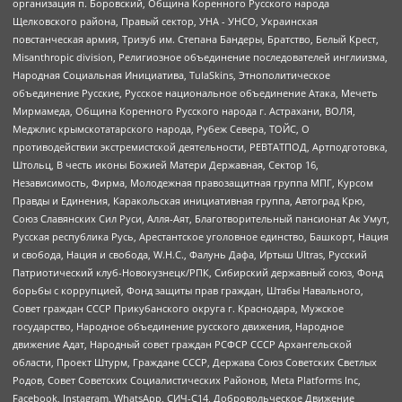
организация п. Боровский, Община Коренного Русского народа
Щелковского района, Правый сектор, УНА - УНСО, Украинская
повстанческая армия, Тризуб им. Степана Бандеры, Братство, Белый Крест,
Misanthropic division, Религиозное объединение последователей инглиизма,
Народная Социальная Инициатива, TulaSkins, Этнополитическое
объединение Русские, Русское национальное объединение Атака, Мечеть
Мирмамеда, Община Коренного Русского народа г. Астрахани, ВОЛЯ,
Меджлис крымскотатарского народа, Рубеж Севера, ТОЙС, О
противодействии экстремистской деятельности, РЕВТАТПОД, Артподготовка,
Штольц, В честь иконы Божией Матери Державная, Сектор 16,
Независимость, Фирма, Молодежная правозащитная группа МПГ, Курсом
Правды и Единения, Каракольская инициативная группа, Автоград Крю,
Союз Славянских Сил Руси, Алля-Аят, Благотворительный пансионат Ак Умут,
Русская республика Русь, Арестантское уголовное единство, Башкорт, Нация
и свобода, Нация и свобода, W.H.С., Фалунь Дафа, Иртыш Ultras, Русский
Патриотический клуб-Новокузнецк/РПК, Сибирский державный союз, Фонд
борьбы с коррупцией, Фонд защиты прав граждан, Штабы Навального,
Совет граждан СССР Прикубанского округа г. Краснодара, Мужское
государство, Народное объединение русского движения, Народное
движение Адат, Народный совет граждан РСФСР СССР Архангельской
области, Проект Штурм, Граждане СССР, Держава Союз Советских Светлых
Родов, Совет Советских Социалистических Районов, Meta Platforms Inc,
Facebook, Instagram, WhatsApp, СИЧ-С14, Добровольческое Движение