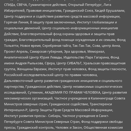
СПИДа, СВЕЧА, Гуманитарное действие, Открытый Петербург, Лига
Избирателей, Правовая инициатива, Гражданский Союз, Хасдей Ерушалаим,
Центр поддержки и содействия развитию средств массовой информации,
Горячая Линия, В защиту прав заключенных, Институт глобализации и
социальных движений, Центр социально-информационных инициатив
Действие, Благотворительный фонд охраны здоровья и защиты прав
граждан, Благотворительный фонд помощи осужденным и их семьям, Фонд
Тольятти, Новое время, Серебряная тайга, Так-Так-Так, Сова, центр Анна,
Проект Апрель, Самарская губерния, Эра здоровья, Мемориал,
Аналитический Центр Юрия Левады, Издательство Парк Гагарина, Фонд
имени Андрея Рылькова, Сфера, Центр СИБАЛЬТ, Уральская правозащитная
группа, Женщины Евразии, Институт прав человека, Фонд защиты гласности,
Российский исследовательский центр по правам человека,
Дальневосточный центр развития гражданских инициатив и социального
партнерства, Гражданское действие, Центр независимых социологических
исследований, Сутяжник, АКАДЕМИЯ ПО ПРАВАМ ЧЕЛОВЕКА, Центр развития
некоммерческих организаций, Частное учреждение в Калининграде Совета
Министров северных стран, Гражданское содействие, Трансперенси
Интернешнл-Р, Центр Защиты Прав Средств Массовой Информации,
Институт развития прессы - Сибирь, Частное учреждение в Санкт-
Петербурге Совета Министров Северных Стран, Фонд поддержки свободы
прессы, Гражданский контроль, Человек и Закон, Общественная комиссия