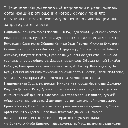
* Перечень общественных объединений и религиозных
организаций в отношении которых судом принято
вступившее в законную силу решение о ликвидации или
запрете деятельности:
Национал-большевистская партия, ВЕК РА, Рада земли Кубанской Духовно
Родовой Державы Русь, Община Духовного Управления Асгардской Веси
Беловодья, Славянская Община Капища Веды Перуна, Мужская Духовная
Семинария Староверов-Инглингов, Нурджулар, К Богодержавию, Таблиги
Джамаат, Свидетели Иеговы, Русское национальное единство, Национал-
социалистическое общество, Джамаат мувахидов, Объединенный Вилайат
Кабарды, Балкарии и Карачая, Союз славян, Ат-Такфир Валь-Хиджра, Пит
Буль, Национал-социалистическая рабочая партия России, Славянский союз,
Формат-18, Благородный Орден Дьявола, Армия воли народа,
Национальная Социалистическая Инициатива города Череповца, Духовно-
Родовая Держава Русь, Русское национальное единство, Древнерусской
Инглистической церкви Православных Староверов-Инглингов, Русский
общенациональный союз, Движение против нелегальной иммиграции,
Кровь и Честь, О свободе совести и о религиозных объединениях, Омская
организация общественного политического движения Русское
национальное единство, Северное Братство, Клуб Болельщиков
Футбольного Клуба Динамо, Файзрахманисты, Мусульманская религиозная