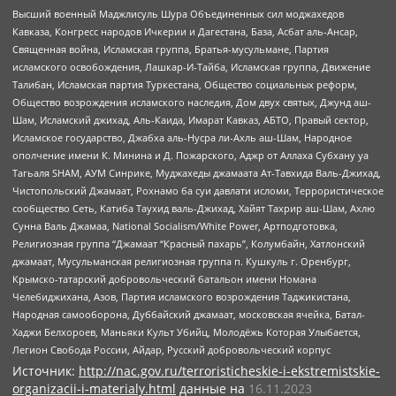
Высший военный Маджлисуль Шура Объединенных сил моджахедов
Кавказа, Конгресс народов Ичкерии и Дагестана, База, Асбат аль-Ансар,
Священная война, Исламская группа, Братья-мусульмане, Партия
исламского освобождения, Лашкар-И-Тайба, Исламская группа, Движение
Талибан, Исламская партия Туркестана, Общество социальных реформ,
Общество возрождения исламского наследия, Дом двух святых, Джунд аш-
Шам, Исламский джихад, Аль-Каида, Имарат Кавказ, АБТО, Правый сектор,
Исламское государство, Джабха аль-Нусра ли-Ахль аш-Шам, Народное
ополчение имени К. Минина и Д. Пожарского, Аджр от Аллаха Субхану уа
Тагьаля SHAM, АУМ Синрике, Муджахеды джамаата Ат-Тавхида Валь-Джихад,
Чистопольский Джамаат, Рохнамо ба суи давлати исломи, Террористическое
сообщество Сеть, Катиба Таухид валь-Джихад, Хайят Тахрир аш-Шам, Ахлю
Сунна Валь Джамаа, National Socialism/White Power, Артподготовка,
Религиозная группа “Джамаат “Красный пахарь”, Колумбайн, Хатлонский
джамаат, Мусульманская религиозная группа п. Кушкуль г. Оренбург,
Крымско-татарский добровольческий батальон имени Номана
Челебиджихана, Азов, Партия исламского возрождения Таджикистана,
Народная самооборона, Дуббайский джамаат, московская ячейка, Батал-
Хаджи Белхороев, Маньяки Культ Убийц, Молодёжь Которая Улыбается,
Легион Свобода России, Айдар, Русский добровольческий корпус
Источник:
http://nac.gov.ru/terroristicheskie-i-ekstremistskie-
organizacii-i-materialy.html
данные на
16.11.2023