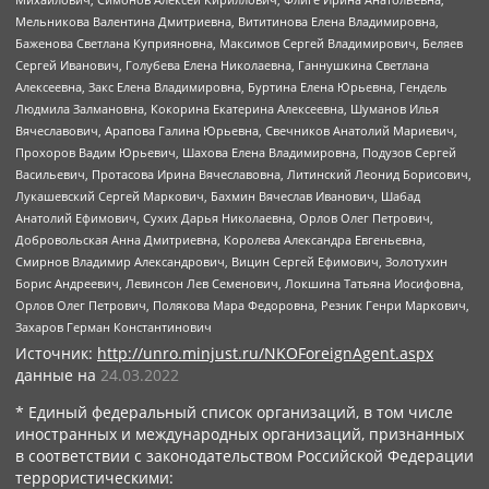
Мельникова Валентина Дмитриевна, Вититинова Елена Владимировна,
Баженова Светлана Куприяновна, Максимов Сергей Владимирович, Беляев
Сергей Иванович, Голубева Елена Николаевна, Ганнушкина Светлана
Алексеевна, Закс Елена Владимировна, Буртина Елена Юрьевна, Гендель
Людмила Залмановна, Кокорина Екатерина Алексеевна, Шуманов Илья
Вячеславович, Арапова Галина Юрьевна, Свечников Анатолий Мариевич,
Прохоров Вадим Юрьевич, Шахова Елена Владимировна, Подузов Сергей
Васильевич, Протасова Ирина Вячеславовна, Литинский Леонид Борисович,
Лукашевский Сергей Маркович, Бахмин Вячеслав Иванович, Шабад
Анатолий Ефимович, Сухих Дарья Николаевна, Орлов Олег Петрович,
Добровольская Анна Дмитриевна, Королева Александра Евгеньевна,
Смирнов Владимир Александрович, Вицин Сергей Ефимович, Золотухин
Борис Андреевич, Левинсон Лев Семенович, Локшина Татьяна Иосифовна,
Орлов Олег Петрович, Полякова Мара Федоровна, Резник Генри Маркович,
Захаров Герман Константинович
Источник:
http://unro.minjust.ru/NKOForeignAgent.aspx
данные на
24.03.2022
* Единый федеральный список организаций, в том числе
иностранных и международных организаций, признанных
в соответствии с законодательством Российской Федерации
террористическими: