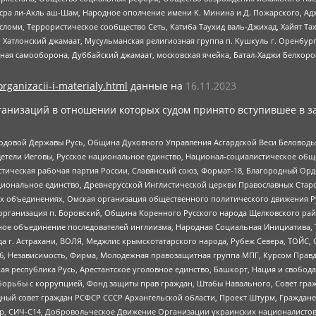
Нусра ли-Ахль аш-Шам, Народное ополчение имени К. Минина и Д. Пожарского, Ад
сломи, Террористическое сообщество Сеть, Катиба Таухид валь-Джихад, Хайят Тах
, Хатлонский джамаат, Мусульманская религиозная группа п. Кушкуль г. Оренбу
ная самооборона, Дуббайский джамаат, московская ячейка, Батал-Хаджи Белхор
organizacii-i-materialy.html
данные на
16.11.2023
анизаций в отношении которых судом принято вступившее в з
 Родовой Державы Русь, Община Духовного Управления Асгардской Веси Беловод
детели Иеговы, Русское национальное единство, Национал-социалистическое об
истическая рабочая партия России, Славянский союз, Формат-18, Благородный Ор
ациональное единство, Древнерусской Инглистической церкви Православных Ста
ных объединениях, Омская организация общественного политического движения Р
рганизация п. Боровский, Община Коренного Русского народа Щелковского район
гиозное объединение последователей инглиизма, Народная Социальная Инициатива,
 г. Астрахани, ВОЛЯ, Меджлис крымскотатарского народа, Рубеж Севера, ТОЙС, 
6, Независимость, Фирма, Молодежная правозащитная группа МПГ, Курсом Правд
ая республика Русь, Арестантское уголовное единство, Башкорт, Нация и свобода,
орьбы с коррупцией, Фонд защиты прав граждан, Штабы Навального, Совет гражд
ный совет граждан РСФСР СССР Архангельской области, Проект Штурм, Граждане 
tsApp, СИЧ-С14, Добровольческое Движение Организации украинских националисто