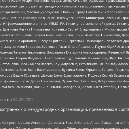
, Фонд имени Андрея Рылькова, Сфера, Центр СИБАЛЬТ, Уральская правозащитна
невосточный центр развития гражданских инициатив и социального партнерства, 
 организаций, Частное учреждение в Калининграде Совета Министров северных 
бирь, Частное учреждение в Санкт-Петербурге Совета Министров Северных Стра
а, Информационное агентство МЕМО. РУ, Институт региональной прессы, Инсти
ч, Дзугкоева Регина Николаевна, Кривенко Сергей Владимирович, Милославски
настасия Евгеньевна, Ривина Анна Валерьевна, Бойко Анатолий Николаевич, Дуг
ошель Ирина Ароновна, Шведов Григорий Сергеевич, Пономарев Лев Александро
ч, Цирульников Борис Альбертович, Гасан Ольга Павловна, Паутов Юрий Анато
Акимова Татьяна Николаевна, Золотарева Екатерина Александровна, Рачинский Я
Сергеевна, Аверин Владимир Анатольевич, Щур Татьяна Михайловна, Щур Никола
Анатольевна, Мельникова Валентина Дмитриевна, Вититинова Елена Владимировн
 Алексеевна, Закс Елена Владимировна, Буртина Елена Юрьевна, Гендель Людмил
рохоров Вадим Юрьевич, Шахова Елена Владимировна, Подузов Сергей Васильеви
й Ефимович, Сухих Дарья Николаевна, Орлов Олег Петрович, Добровольская Анн
нсон Лев Семенович, Локшина Татьяна Иосифовна, Орлов Олег Петрович, Поляк
ые на
24.03.2022
ностранных и международных организаций, признанных в соотв
нгресс народов Ичкерии и Дагестана, База, Асбат аль-Ансар, Священная война,
уркестана, Общество социальных реформ, Общество возрождения исламского насл