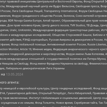
r, Институт правовой инициативы Центральной и Восточной Европы, Фонд Открытой Э
ты, Международный научный центр им Вудро Вильсона, Свободная пресса, Возро
России, Лига Свободных Наций, Transparеncy International, Форум Свободных Н
правления, Форум гражданского общества Россия, Беллона, Союз жителей острово
роды, BDR Novaja Gazeta-Europe, Алтай проект, Образовательный дом прав челов
еван, Дом прав человека Крым, Центр дикого лосося, TVR Studios, ТВ Дождь, Це
урятия, Uralic, UnKremlin, Международная федерация транспортных рабочих, Ист
ейских и международных исследований, Общество Сторожевой башни, Библии и тр
омитет действия, РЭНД корпорейшн, Русская Америка за демократию в России, Н
фалия, Фонд глобальной помощи, Антивоенный комитет России, Russie-Libertes, L
lection Monitor, Article 19, Мнение медиа, Федерация анархического черного кр
и гендерной демократии и миротворчества, Форум имени Льва Копелева, American C
г, Школа международных отношений и государственной политики им Питера Мунка
 Немцова за Свободу, Фонд имени Фридриха Науманна за свободу, Феминистско
медиа, Либерально-демократическая Лига Украины
 на
13.05.2024
ого агента:
р немецкой и европейской культуры, Центр гендерных исследований, Фонд защи
ЧА, Гуманитарное действие, Открытый Петербург, Лига Избирателей, Правовая 
иту прав заключенных, Институт глобализации и социальных движений, Центр 
ужденным и их семьям, Фонд Тольятти, Новое время, Серебряная тайга, Так-Так-