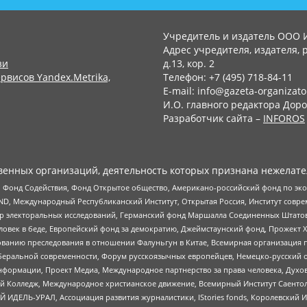
Учредитель и издатель ООО 
Адрес учредителя, издателя, р
зи
д.13, кор. 2
рвисов Yandex.Metrika,
Телефон: +7 (495) 718-84-11
E-mail: info@gazeta-organizato
И.О. главного редактора Доро
Разработчик сайта –
INFOROS
енных организаций, деятельность которых признана нежелате
 Фонд Содействия, Фонд Открытое общество, Американо-российский фонд по э
 Международный Республиканский Институт, Открытая Россия, Институт совре
р электоральных исследований, Германский фонд Маршалла Соединенных Штатов
еловек в беде, Европейский фонд за демократию, Джеймстаунский фонд, Прожект
дованию преследования в отношении Фалуньгун в Китае, Всемирная организация 
беральной современности, Форум русскоязычных европейцев, Немецко-русский о
формации, Проект Медиа, Международное партнерство за права человека, Духов
 Колледж, Международное христианское движение, Всемирный Институт Саентол
 ИДЕЛЬ-УРАЛ, Ассоциация развития журналистики, IStories fonds, Королевск