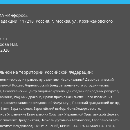
ИА «Инфорос».
едакции: 117218, Россия, г. Москва, ул. Кржижановского,
r.ru
хова Н.В.
2026
льной на территории Российской Федерации:
кономическому и правовому развитию, Национальный Демократический
менной России, Черноморский фонд регионального сотрудничества,
, Тихоокеанский центр защиты окружающей среды и природных ресурсов,
 Хармони, Родники дракона, Врачи против насильственного извлечения
по расследованию преследований Фалуньгун, Пражский гражданский центр,
бмен, Бард колледж, Европейский выбор, Фонд Ходорковского,
ное Управление Евангельских Христиан Украинской Христианской Церкви,
огических Предприятий, Церковь Духовной Технологии, Европейская сеть
ий Институт Международных Отношений, КРИМСЬКА ПРАВОЗАХИСНА ГРУПА,