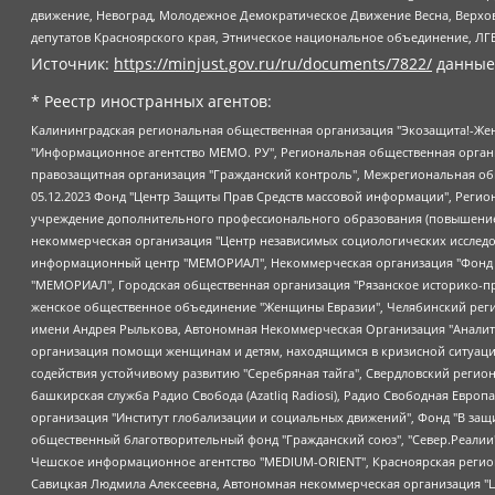
движение, Невоград, Молодежное Демократическое Движение Весна, Верхов
депутатов Красноярского края, Этническое национальное объединение, ЛГ
Источник:
https://minjust.gov.ru/ru/documents/7822/
данные
* Реестр иностранных агентов:
Калининградская региональная общественная организация "Экозащита!-Женсовет", Фонд содействия защите прав и свобод граждан "Общественный вердикт", Фонд "Институт Развития Свободы Информации", Частное учреждение "Информационное агентство МЕМО. РУ", Региональная общественная организация "Общественная комиссия по сохранению наследия академика Сахарова", Фонд поддержки свободы прессы, Санкт-Петербургская общественная правозащитная организация "Гражданский контроль", Межрегиональная общественная организация "Информационно-просветительский центр "Мемориал", Региональный Фонд "Центр Защиты Прав Средств Массовой Информации", с 05.12.2023 Фонд "Центр Защиты Прав Средств массовой информации", Региональная общественная благотворительная организация помощи беженцам и мигрантам "Гражданское содействие", Негосударственное образовательное учреждение дополнительного профессионального образования (повышение квалификации) специалистов "АКАДЕМИЯ ПО ПРАВАМ ЧЕЛОВЕКА", Свердловская региональная общественная организация "Сутяжник", Автономная некоммерческая организация "Центр независимых социологических исследований", Союз общественных объединений "Российский исследовательский центр по правам человека", Региональное общественное учреждение научно-информационный центр "МЕМОРИАЛ", Некоммерческая организация "Фонд защиты гласности", Автономная некоммерческая организация "Институт прав человека", Городская общественная организация "Екатеринбургское общество "МЕМОРИАЛ", Городская общественная организация "Рязанское историко-просветительское и правозащитное общество "Мемориал" (Рязанский Мемориал), Челябинский региональный орган общественной самодеятельности – женское общественное объединение "Женщины Евразии", Челябинский региональный орган общественной самодеятельности "Уральская правозащитная группа", Фонд содействия защите здоровья и социальной справедливости имени Андрея Рылькова, Автономная Некоммерческая Организация "Аналитический Центр Юрия Левады", Автономная некоммерческая организация социальной поддержки населения "Проект Апрель", Региональная общественная организация помощи женщинам и детям, находящимся в кризисной ситуации "Информационно-методический центр "Анна", Фонд содействия развитию массовых коммуникаций и правовому просвещению "Так-так-Так", Фонд содействия устойчивому развитию "Серебряная тайга", Свердловский региональный общественный фонд социальных проектов "Новое время", "Idel.Реалии", Кавказ.Реалии, Крым.Реалии, Телеканал Настоящее Время, Татаро-башкирская служба Радио Свобода (Azatliq Radiosi), Радио Свободная Европа/Радио Свобода (PCE/PC), "Сибирь.Реалии", "Фактограф", Благотворительный фонд помощи осужденным и их семьям, Автономная некоммерческая организация "Институт глобализации и социальных движений", Фонд "В защиту прав заключенных", Частное учреждение "Центр поддержки и содействия развитию средств массовой информации", Пензенский региональный общественный благотворительный фонд "Гражданский союз", "Север.Реалии", Некоммерческая организация Фонд "Правовая инициатива", Общество с ограниченной ответственностью "Радио Свободная Европа/Радио Свобода", Чешское информационное агентство "MEDIUM-ORIENT", Красноярская региональная общественная организация "Мы против СПИДа", Камалягин Денис Николаевич, Маркелов Сергей Евгеньевич, Пономарев Лев Александрович, Савицкая Людмила Алексеевна, Автоно