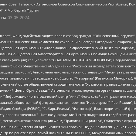
ный Совет Татарской Автономной Советской Социалистической Республики, Кон
БТ, Я.МЫ Сергей Фургал
 на
03.05.2024
мная некоммерческая организация "Центр по работе с проблемой насилия "НАСИЛИЮ.НЕТ", Межрегиональный профессиональный союз работников здравоохранения "Альянс врачей", Юридическое лицо, зарегистрированное в Латвийской Республике, SIA "Medusa Project" (регистрационный номер 40103797863, дата регистрации 10.06.2014), Некоммерческая организация "Фонд по борьбе с коррупцией", Автономная некоммерческая организация "Институт права и публичной политики", Баданин Роман Сергеевич, Гликин Максим Александрович, Железнова Мария Михайловна, Лукьянова Юлия Сергеевна, Маетная Елизавета Витальевна, Маняхин Петр Борисович, Чуракова Ольга Владимировна, Ярош Юлия Петровна, Юридическое лицо "The Insider SIA", зарегистрированное в Риге, Латвийская Республика (дата регистрации 26.06.2015), являющееся администратором доменного имени интернет-издания "The Insider SIA", https://theins.ru, Постернак Алексей Евгеньевич, Рубин Михаил Аркадьевич, Анин Роман Александрович, Юридическое лицо Istories fonds, зарегистрированное в Латвийской Республике (регистрационный номер 50008295751, дата регистрации 24.02.2020), Великовский Дмитрий Александрович, Долинина Ирина Николаевна, Мароховская Алеся Алексеевна, Шлейнов Роман Юрьевич, Шмагун Олеся Валентиновна, Общество с ограниченной ответственностью "Альтаир 2021", Общество с ограниченной ответственностью "Вега 2021", Общество с ограниченной ответственностью "Главный редактор 2021", Общество с ограниченной ответственностью "Ромашки монолит", Важенков Артем Валерьевич, Ивановская областная общественная организация "Центр гендерных исследований", Гурман Юрий Альбертович, Медиапроект "ОВД-Инфо", Егоров Владимир Владимирович, Жилинский Владимир Александрович, Общество с ограниченной ответственностью "ЗП", Иванова София Юрьевна, Карезина Инна Павловна, Кильтау Екатерина Викторовна, Петров Алексей Викторович, Пискунов Сергей Евгеньевич, Смирнов Сергей Сергеевич, Тихонов Михаил Сергеевич, Общество с ограниченной ответственностью "ЖУРНАЛИСТ-ИНОСТРАННЫЙ АГЕНТ", Арапова Галина Юрьевна, Вольтская Татьяна Анатольевна, Американская компания "Mason G.E.S. Anonymous Foundation" (США), являющаяся владельцем интернет-издания https://mnews.world/, Компания "Stichting Bellingcat", зарегистрированная в Нидерландах (дата регистрации 11.07.2018), Захаров Андрей Вячеславович, Клепиковская Екатерина Дмитриевна, Общество с ограниченной ответственностью "МЕМО", Перл Роман Александрович, Симонов Евгений Алексеевич, Соловьева Елена Анатольевна, Сотников Даниил Владимирович, Сурначева Елизавета Дмитриевна, Автономная некоммерческая организация по защите прав человека и информированию населения "Якутия – Наше Мнение", Общество с ограниченной ответственностью "Москоу диджитал медиа", с 26.01.2023 Общество с ограниченной ответственностью "Чайка Белые сады", Ветошкина Валерия Валерьевна, Заговора Максим Александрович, Межрегиональное общественное движение "Российская ЛГБТ - сеть", Оленичев Максим Владимирович, Павлов Иван Юрьевич, Скворцова Елена Сергеевна, Общество с ограниченной ответственностью "Как бы инагент", Кочетков Игорь Викторович, Общество с ограниченной ответственностью "Честные выборы", Еланчик Олег Александрович, Общество с ограниченной ответственностью "Нобелевский призыв", Гималова Регина Эмилевна, Григорьев Андрей Валерьевич, Григорьева Алина Александровна, Ассоциация по содействию защите прав призывников, альтернативнослужащих и военнослужащих "Правозащитная группа "Гражданин.Армия.Право", Хисамова Регина Фаритовна, Автономная некоммерческая организация по реализации социально-правовых программ "Лилит", Дальн