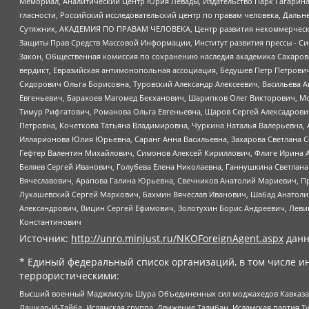
Мемориал, Аналитический Центр Юрия Левады, Издательство Парк Гагарина
гласности, Российский исследовательский центр по правам человека, Даль
Сутяжник, АКАДЕМИЯ ПО ПРАВАМ ЧЕЛОВЕКА, Центр развития некоммерческих
Защиты Прав Средств Массовой Информации, Институт развития прессы - Си
Закон, Общественная комиссия по сохранению наследия академика Сахаров
вердикт, Евразийская антимонопольная ассоциация, Бедушев Петр Петрови
Сидорович Ольга Борисовна, Туровский Александр Алексеевич, Васильева А
Евгеньевич, Барахоев Магомед Бекханович, Шарипков Олег Викторович, М
Тимур Рифгатович, Романова Ольга Евгеньевна, Щаров Сергей Алексадрови
Петровна, Кочеткова Татьяна Владимировна, Чуркина Наталья Валерьевна, 
Илларионова Юлия Юрьевна, Саранг Анна Васильевна, Захарова Светлана 
Гефтер Валентин Михайлович, Симонов Алексей Кириллович, Флиге Ирина 
Беляев Сергей Иванович, Голубева Елена Николаевна, Ганнушкина Светлана
Вячеславович, Арапова Галина Юрьевна, Свечников Анатолий Мариевич, П
Лукашевский Сергей Маркович, Бахмин Вячеслав Иванович, Шабад Анатоли
Александрович, Вицин Сергей Ефимович, Золотухин Борис Андреевич, Леви
Константинович
Источник:
http://unro.minjust.ru/NKOForeignAgent.aspx
данн
* Единый федеральный список организаций, в том числе и
террористическими:
Высший военный Маджлисуль Шура Объединенных сил моджахедов Кавказа, Ко
Лашкар-И-Тайба, Исламская группа, Движение Талибан, Исламская партия Т