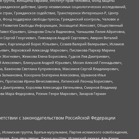
я группа, Женщины Евразии, Институт прав человека, Фонд защиты
Гражданское действие, Центр независимых социологических исследований,
стран, Гражданское содействие, Трансперенси Интернешнл-Р, Центр
н, Фонд поддержки свободы прессы, Гражданский контроль, Человек и
тут Развития Свободы Информации, Экозащита!-Женсовет, Общественный
й Павел Юрьевич, Шнырова Ольга Вадимовна, Чанышева Лилия Айратовна,
ин Сергей Георгиевич, Пивоваров Андрей Сергеевич, Аверин Виталий
вич, Каргалицкий Борис Юльевич, Созаев Валерий Валерьевич, Исламов
льевич, Верховский Александр Маркович, Пислакова-Паркер Марина
н Збигневич, Жемкова Елена Борисовна, Гудков Лев Дмитриевич,
й Алексеевич, Блинушов Андрей Юрьевич, Мосин Алексей Геннадьевич,
а, Баженова Светлана Куприяновна, Максимов Сергей Владимирович,
а Залмановна, Кокорина Екатерина Алексеевна, Шуманов Илья
ч, Протасова Ирина Вячеславовна, Литинский Леонид Борисович,
а Дмитриевна, Королева Александра Евгеньевна, Смирнов Владимир
ова Мара Федоровна, Резник Генри Маркович, Захаров Герман
етствии с законодательством Российской Федерации
 Исламская группа, Братья-мусульмане, Партия исламского освобождения,
едия, Дом двух святых, Джунд аш-Шам, Исламский джихад, Аль-Каида,