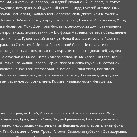
стонии, Calvert 22 Foundation, Канадский украинский конгресс, Институт
ждение, Всеукраинский духовный центр , Риддл, Русский антивоенный
ародов ПостРоссии, Солидарность с гражданским движением в России –
в Тисима и Хабомаи, Съезд народных депутатов, Гринпис Интернешнл, Фонд
ека Чернигов, Фонд Дом Прав Человека, Белорусский дом прав человека
нтр европейских исследований им Вилфрида Мартенса, Сетевое объединение
Чам Финланд, Гудзоновский институт, Фонд Демократического Развития,
актатов Свидетелей Иеговы, Гражданский Совет, Центр анализа
астоящая Россия, Глобальная сеть журналистов-расследователей, Служба
a Asocicion de Rusos Libres, Союз за возвращение Северных территорий,
еста, Радио Свободная Европа, Германское общество изучения Восточной
ouncils for International Education, Cultural Vistas, Institute of
, Российско-канадский демократический альянс, Школа международных
е антивоенное сопротивление, Комитет независимости Ингушетии,
ты прав граждан Штаб, Институт права и публичной политики, Фонд
инициатива, Гражданский Союз, Хасдей Ерушалаим, Центр поддержки и
социально-информационных инициатив Действие, Благотворительный фонд
Так, Сова, центр Анна, Проект Апрель, Самарская губерния, Эра здоровья,