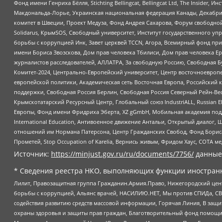
Фонд имени Генриха Бёлля, Stichting Bellingcat, Bellingcat Ltd, The Inside
Макдональда-Лорье, Украинская национальная федерация Канады, Декабрис
комитет в Швеции, Проект Медуза, Фонд Андрея Сахарова, Форум свободной 
Solidarus, КрымSOS, Свободный университет, Институт государственного у
борьбы с коррупцией Инк, Завет церквей TCCN, Агора, Всемирный фонд при
имени Бориса Звозскова, Дом прав человека Тбилиси, Дом прав человека Ер
журналистов расследователей, АЛЛАТРА, За свободную Россию, Свободная Б
Комитет-2024, Центрально-Европейский университет, Центр восточноевроп
европейской политики, Академическая сеть Восточная Европа, Российский к
поддержки, Свободная Россия Берлин, Свободная Россия Северный Рейн-Вест
Крымскотатарский Ресурсный Центр, Глобальный союз IndustriALL, Russian E
Европы, Фонд имени Фридриха Эберта, XZ gGmbH, Мобильная академия поддержк
International Education, Антивоенное движение Антальи, Открытый диало
отношений им Нормана Патерсона, Центр Гражданских Свобод, Фонд Бориса
Прометей, Stop Occupation of Karelia, Вернись живым, Фридом Хаус, СОТА 
Источник:
https://minjust.gov.ru/ru/documents/7756/
данные
* Сведения реестра НКО, выполняющих функции иностранн
Лилит, Правозащитная группа Гражданин.Армия.Право, Нижегородский цент
борьбы с коррупцией, Альянс врачей, НАСИЛИЮ.НЕТ, Мы против СПИДа, СВЕ
содействия развитию средств массовой информации, Горячая Линия, В защ
охраны здоровья и защиты прав граждан, Благотворительный фонд помощи ос