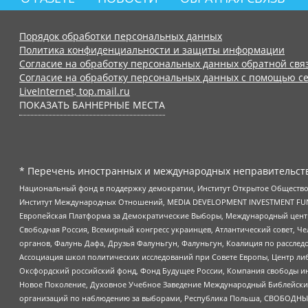
Порядок обработки персональных данных
Политика конфиденциальности и защиты информации
Согласие на обработку персональных данных обратной свя
Согласие на обработку персональных данных с помощью се
LiveInternet, top.mail.ru
ПОКАЗАТЬ БАННЕРНЫЕ МЕСТА
* Перечень иностранных и международных неправительств
Национальный фонд в поддержку демократии, Институт Открытое Общество
Институт Международных Отношений, MEDIA DEVELOPMENT INVESTMENT FUND,
Европейская Платформа за Демократические Выборы, Международный цент
Свободная Россия, Всемирный конгресс украинцев, Атлантический совет, Ч
органов, Фалунь Дафа, Друзья Фалуньгун, Фалуньгун, Коалиция по рассле
Ассоциация школ политических исследований при Совете Европы, Центр ли
Оксфордский российский фонд, Фонд Будущее России, Компания свободы ин
Новое Поколение, Духовное Учебное Заведение Международный Библейский
организаций по наблюдению за выборами, Республика Польша, СВОБОДНЫЙ