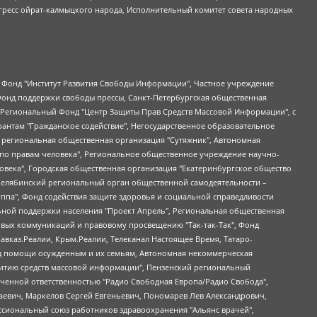
гресс ойрат-калмыцкого народа, Исполнительный комитет совета народных
евосточное общественное движение "Маяк", Санкт-Петербургская ЛГБТ-инициативная группа "Выход", Инициативная группа ЛГБТ+ "Реверс", Алексеев Андрей Викторович, Бекбулатова Таисия Львовна, Беляев Иван Михайлович, Владыкина Елена Сергеевна, Гельман Марат Александрович, Никульшина Вероника Юрьевна, Толоконникова Надежда Андреевна, Шендерович Виктор Анатольевич, Общество с ограниченной ответственностью "Данное сообщение", Общество с ограниченной ответственностью Издательский дом "Новая глава", Айнбиндер Александра Александровна, Московский комьюнити-центр для ЛГБТ+инициатив, Благотворительный фонд развития филантропии, Deutsche Welle (Германия, Kurt-Schumacher-Strasse 3, 53113 Bonn), Борзунова Мария Михайловна, Воробьев Виктор Викторович, Голубева Анна Львовна, Константинова Алла Михайловна, Малкова Ирина Владимировна, Мурадов Мурад Абдулгалимович, Осетинская Елизавета Николаевна, Понасенков Евгений Николаевич, Ганапольский Матвей Юрьевич, Киселев Евгений Алексеевич, Борухович Ирина Григорьевна, Дремин Иван Тимофеевич, Дубровский Дмитрий Викторович, Красноярская региональная общественная организация поддержки и развития альтернативных образовательных технологий и межкультурных коммуникаций "ИНТЕРРА", Маяковская Екатерина Алексеевна, Фейгин Марк Захарович, Филимонов Андрей Викторович, Дзугкоева Регина Николаевна, Доброхотов Роман Александрович, Дудь Юрий Александрович, Елкин Сергей Владимирович, Кругликов Кирилл Игоревич, Сабунаева Мария Леонидовна, Семенов Алексей Владимирович, Шаинян Карен Багратович, Шульман Екатерина Михайловна, Асафьев Артур Валерьевич, Вахштайн Виктор Семенович, Венедиктов Алексей Алексеевич, Лушникова Екатерина Евгеньевна, Волков Леонид Михайлович, Невзоров Александр Глебович, Пархоменко Сергей Борисович, Сироткин Ярослав Николаевич, Кара-Мурза Владимир Владимирович, Баранова Наталья Владимировна, Гозман Леонид Яковлевич, Кагарлицкий Борис Юльевич, Климарев Михаил Валерьевич, Милов Владимир Станиславович, Автономная некоммерческая организация Краснодарский центр современного искусства "Типография", Моргенштерн Алишер Тагирович, Соболь Любовь Эдуардовна, Общество с ограниченной ответственностью "ЛИЗА НОРМ", Каспаров Гарри Кимович, Ходорковский Михаил Борисович, Общество с ограниченной ответственностью "Апрельские тезисы", Данилович Ирина Брониславовна, Кашин Олег Владимирович, Петров Николай Владимирович, Пивоваров Алексей Владимирович, Соколов Михаил Владимирович, Цветкова Юлия Владимировна, Чичваркин Евгений Александрович, Комитет против пыток/Команда против пыток, Общество с ограниченной ответственностью "Первый научный", Общество с ограниченной ответственностью "Вертолет и ко", Белоцерковская Вероника Борисовна, Кац Максим Евгеньевич, Лазарева Татьяна Юрьевна, Шаведдинов Руслан Табризович, Яшин Илья Валерьевич, Общество с ограниченной ответственностью "Иноагент ААВ", Алешковский Дмитрий Петрович, Альбац Евгения Марковна, Быков Дмитрий Львович, Галямина Юлия Евгеньевна, Лойко Сергей Леонидович, Мартынов Кирилл Константинович, Медведев Сергей Александрович, Крашенинников Федор Геннадиевич, Гордеева Катерина Вл