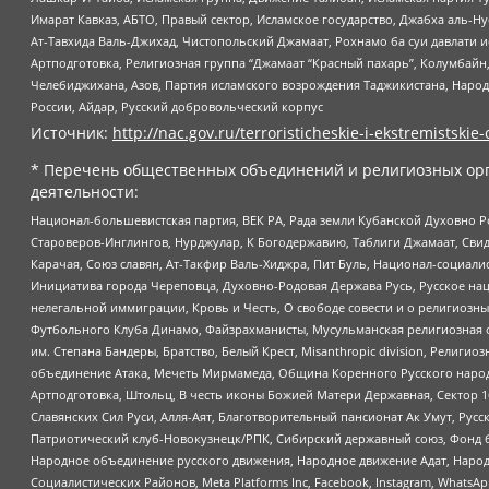
Имарат Кавказ, АБТО, Правый сектор, Исламское государство, Джабха аль-
Ат-Тавхида Валь-Джихад, Чистопольский Джамаат, Рохнамо ба суи давлати и
Артподготовка, Религиозная группа “Джамаат “Красный пахарь”, Колумбайн
Челебиджихана, Азов, Партия исламского возрождения Таджикистана, Народ
России, Айдар, Русский добровольческий корпус
Источник:
http://nac.gov.ru/terroristicheskie-i-ekstremistskie-
* Перечень общественных объединений и религиозных орг
деятельности:
Национал-большевистская партия, ВЕК РА, Рада земли Кубанской Духовно
Староверов-Инглингов, Нурджулар, К Богодержавию, Таблиги Джамаат, Сви
Карачая, Союз славян, Ат-Такфир Валь-Хиджра, Пит Буль, Национал-социал
Инициатива города Череповца, Духовно-Родовая Держава Русь, Русское н
нелегальной иммиграции, Кровь и Честь, О свободе совести и о религиоз
Футбольного Клуба Динамо, Файзрахманисты, Мусульманская религиозная о
им. Степана Бандеры, Братство, Белый Крест, Misanthropic division, Рели
объединение Атака, Мечеть Мирмамеда, Община Коренного Русского народа
Артподготовка, Штольц, В честь иконы Божией Матери Державная, Сектор 1
Славянских Сил Руси, Алля-Аят, Благотворительный пансионат Ак Умут, Русск
Патриотический клуб-Новокузнецк/РПК, Сибирский державный союз, Фонд б
Народное объединение русского движения, Народное движение Адат, Народ
Социалистических Районов, Meta Platforms Inc, Facebook, Instagram, Wha