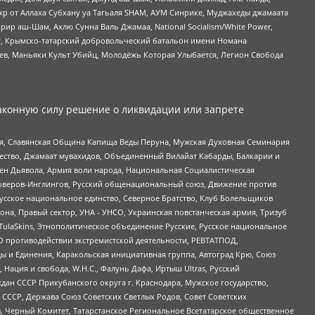
жр от Аллаха Субхану уа Тагьаля SHAM, АУМ Синрике, Муджахеды джамаата
рир аш-Шам, Ахлю Сунна Валь Джамаа, National Socialism/White Power,
рг, Крымско-татарский добровольческий батальон имени Номана
оев, Маньяки Культ Убийц, Молодёжь Которая Улыбается, Легион Свобода
аконную силу решение о ликвидации или запрете
ья, Славянская Община Капища Веды Перуна, Мужская Духовная Семинария
щество, Джамаат мувахидов, Объединенный Вилайат Кабарды, Балкарии и
ден Дьявола, Армия воли народа, Национальная Социалистическая
роверов-Инглингов, Русский общенациональный союз, Движение против
усское национальное единство, Северное Братство, Клуб Болельщиков
а, Правый сектор, УНА - УНСО, Украинская повстанческая армия, Тризуб
 TulaSkins, Этнополитическое объединение Русские, Русское национальное
О противодействии экстремистской деятельности, РЕВТАТПОД,
ы и Единения, Каракольская инициативная группа, Автоград Крю, Союз
 Нация и свобода, W.H.С., Фалунь Дафа, Иртыш Ultras, Русский
ан СССР Прикубанского округа г. Краснодара, Мужское государство,
СССР, Держава Союз Советских Светлых Родов, Совет Советских
в, Черный Комитет, Татарстанское Региональное Всетатарское общественное