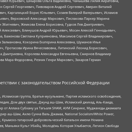
й Павел Юрьевич, Шнырова Ольга Вадимовна, Чанышева Лилия Айратовна,
ин Сергей Георгиевич, Пивоваров Андрей Сергеевич, Аверин Виталий
вич, Каргалицкий Борис Юльевич, Созаев Валерий Валерьевич, Исламов
льевич, Верховский Александр Маркович, Пислакова-Паркер Марина
н Збигневич, Жемкова Елена Борисовна, Гудков Лев Дмитриевич,
й Алексеевич, Блинушов Андрей Юрьевич, Мосин Алексей Геннадьевич,
а, Баженова Светлана Куприяновна, Максимов Сергей Владимирович,
а Залмановна, Кокорина Екатерина Алексеевна, Шуманов Илья
ч, Протасова Ирина Вячеславовна, Литинский Леонид Борисович,
а Дмитриевна, Королева Александра Евгеньевна, Смирнов Владимир
ова Мара Федоровна, Резник Генри Маркович, Захаров Герман
етствии с законодательством Российской Федерации
 Исламская группа, Братья-мусульмане, Партия исламского освобождения,
едия, Дом двух святых, Джунд аш-Шам, Исламский джихад, Аль-Каида,
жр от Аллаха Субхану уа Тагьаля SHAM, АУМ Синрике, Муджахеды джамаата
рир аш-Шам, Ахлю Сунна Валь Джамаа, National Socialism/White Power,
рг, Крымско-татарский добровольческий батальон имени Номана
оев, Маньяки Культ Убийц, Молодёжь Которая Улыбается, Легион Свобода