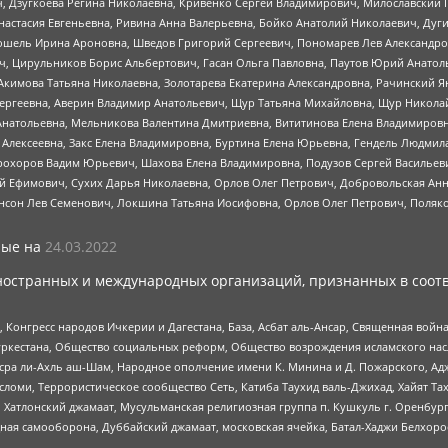
ч, Дзугкоева Регина Николаевна, Кривенко Сергей Владимирович, Милославски
настасия Евгеньевна, Ривина Анна Валерьевна, Бойко Анатолий Николаевич, Дуг
ошель Ирина Ароновна, Шведов Григорий Сергеевич, Пономарев Лев Александро
ч, Цирульников Борис Альбертович, Гасан Ольга Павловна, Паутов Юрий Анато
Акимова Татьяна Николаевна, Золотарева Екатерина Александровна, Рачинский Я
Сергеевна, Аверин Владимир Анатольевич, Щур Татьяна Михайловна, Щур Никола
Анатольевна, Мельникова Валентина Дмитриевна, Вититинова Елена Владимировн
 Алексеевна, Закс Елена Владимировна, Буртина Елена Юрьевна, Гендель Людмил
рохоров Вадим Юрьевич, Шахова Елена Владимировна, Подузов Сергей Васильеви
й Ефимович, Сухих Дарья Николаевна, Орлов Олег Петрович, Добровольская Анн
нсон Лев Семенович, Локшина Татьяна Иосифовна, Орлов Олег Петрович, Поляк
ые на
24.03.2022
ностранных и международных организаций, признанных в соотв
нгресс народов Ичкерии и Дагестана, База, Асбат аль-Ансар, Священная война,
уркестана, Общество социальных реформ, Общество возрождения исламского насл
Нусра ли-Ахль аш-Шам, Народное ополчение имени К. Минина и Д. Пожарского, Ад
сломи, Террористическое сообщество Сеть, Катиба Таухид валь-Джихад, Хайят Тах
, Хатлонский джамаат, Мусульманская религиозная группа п. Кушкуль г. Оренбу
ная самооборона, Дуббайский джамаат, московская ячейка, Батал-Хаджи Белхор