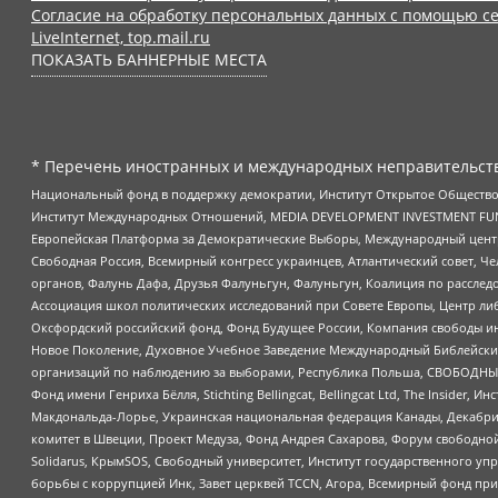
Согласие на обработку персональных данных с помощью се
LiveInternet, top.mail.ru
ПОКАЗАТЬ БАННЕРНЫЕ МЕСТА
* Перечень иностранных и международных неправительств
Национальный фонд в поддержку демократии, Институт Открытое Общество
Институт Международных Отношений, MEDIA DEVELOPMENT INVESTMENT FUND,
Европейская Платформа за Демократические Выборы, Международный цент
Свободная Россия, Всемирный конгресс украинцев, Атлантический совет, Ч
органов, Фалунь Дафа, Друзья Фалуньгун, Фалуньгун, Коалиция по рассле
Ассоциация школ политических исследований при Совете Европы, Центр ли
Оксфордский российский фонд, Фонд Будущее России, Компания свободы ин
Новое Поколение, Духовное Учебное Заведение Международный Библейский
организаций по наблюдению за выборами, Республика Польша, СВОБОДНЫЙ
Фонд имени Генриха Бёлля, Stichting Bellingcat, Bellingcat Ltd, The Inside
Макдональда-Лорье, Украинская национальная федерация Канады, Декабрис
комитет в Швеции, Проект Медуза, Фонд Андрея Сахарова, Форум свободной 
Solidarus, КрымSOS, Свободный университет, Институт государственного у
борьбы с коррупцией Инк, Завет церквей TCCN, Агора, Всемирный фонд при