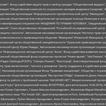
мная некоммерческая организация "Центр по работе с проблемой насилия "НАСИЛИЮ.НЕТ", Межрегиональный профессиональный союз работников здравоохранения "Альянс врачей", Юридическое лицо, зарегистрированное в Латвийской Республике, SIA "Medusa Project" (регистрационный номер 40103797863, дата регистрации 10.06.2014), Некоммерческая организация "Фонд по борьбе с коррупцией", Автономная некоммерческая организация "Институт права и публичной политики", Баданин Роман Сергеевич, Гликин Максим Александрович, Железнова Мария Михайловна, Лукьянова Юлия Сергеевна, Маетная Елизавета Витальевна, Маняхин Петр Борисович, Чуракова Ольга Владимировна, Ярош Юлия Петровна, Юридическое лицо "The Insider SIA", зарегистрированное в Риге, Латвийская Республика (дата регистрации 26.06.2015), являющееся администратором доменного имени интернет-издания "The Insider SIA", https://theins.ru, Постернак Алексей Евгеньевич, Рубин Михаил Аркадьевич, Анин Роман Александрович, Юридическое лицо Istories fonds, зарегистрированное в Латвийской Республике (регистрационный номер 50008295751, дата регистрации 24.02.2020), Великовский Дмитрий Александрович, Долинина Ирина Николаевна, Мароховская Алеся Алексеевна, Шлейнов Роман Юрьевич, Шмагун Олеся Валентиновна, Общество с ограниченной ответственностью "Альтаир 2021", Общество с ограниченной ответственностью "Вега 2021", Общество с ограниченной ответственностью "Главный редактор 2021", Общество с ограниченной ответственностью "Ромашки монолит", Важенков Артем Валерьевич, Ивановская областная общественная организация "Центр гендерных исследований", Гурман Юрий Альбертович, Медиапроект "ОВД-Инфо", Егоров Владимир Владимирович, Жилинский Владимир Александрович, Общество с ограниченной ответственностью "ЗП", Иванова София Юрьевна, Карезина Инна Павловна, Кильтау Екатерина Викторовна, Петров Алексей Викторович, Пискунов Сергей Евгеньевич, Смирнов Сергей Сергеевич, Тихонов Михаил Сергеевич, Общество с ограниченной ответственностью "ЖУРНАЛИСТ-ИНОСТРАННЫЙ АГЕНТ", Арапова Галина Юрьевна, Вольтская Татьяна Анатольевна, Американская компания "Mason G.E.S. Anonymous Foundation" (США), являющаяся владельцем интернет-издания https://mnews.world/, Компания "Stichting Bellingcat", зарегистрированная в Нидерландах (дата регистрации 11.07.2018), Захаров Андрей Вячеславович, Клепиковская Екатерина Дмитриевна, Общество с ограниченной ответственностью "МЕМО", Перл Роман Александрович, Симонов Евгений Алексеевич, Соловьева Елена Анатольевна, Сотников Даниил Владимирович, Сурначева Елизавета Дмитриевна, Автономная некоммерческая организация по защите прав человека и информированию населения "Якутия – Наше Мнение", Общество с ограниченной ответственностью "Москоу диджитал медиа", с 26.01.2023 Общество с ограниченной ответственностью "Чайка Белые сады", Ветошкина Валерия Валерьевна, Заговора Максим Александрович, Межрегиональное общественное движение "Российская ЛГБТ - сеть", Оленичев Максим Владимирович, Павлов Иван Юрьевич, Скворцова Елена Сергеевна, Общество с ограниченной ответственностью "Как бы инагент", Кочетков Игорь Викторович, Общество с ограниченной ответственностью "Честные выборы", Еланчик Олег Александрович, Общество с ограниченной ответственностью "Нобелевский призыв", Гималова Регина Эмилевна, Григорьев Андрей Валерьевич, Григорьева Алина Александровна, Ассоциация по содействию защите прав призывников, альтернативнослужащих и военнослужащих "Правозащитная группа "Гражданин.Армия.Право", Хисамова Регина Фаритовна, Автономная некоммерческая организация по реализации социально-правовых программ "Лилит", Дальн