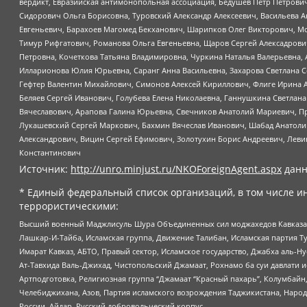
вердикт, Евразийская антимонопольная ассоциация, Бедушев Петр Петрови
Сидорович Ольга Борисовна, Туровский Александр Алексеевич, Васильева А
Евгеньевич, Барахоев Магомед Бекханович, Шарипков Олег Викторович, М
Тимур Рифгатович, Романова Ольга Евгеньевна, Щаров Сергей Алексадрови
Петровна, Кочеткова Татьяна Владимировна, Чуркина Наталья Валерьевна, 
Илларионова Юлия Юрьевна, Саранг Анна Васильевна, Захарова Светлана 
Гефтер Валентин Михайлович, Симонов Алексей Кириллович, Флиге Ирина 
Беляев Сергей Иванович, Голубева Елена Николаевна, Ганнушкина Светлана
Вячеславович, Арапова Галина Юрьевна, Свечников Анатолий Мариевич, П
Лукашевский Сергей Маркович, Бахмин Вячеслав Иванович, Шабад Анатоли
Александрович, Вицин Сергей Ефимович, Золотухин Борис Андреевич, Леви
Константинович
Источник:
http://unro.minjust.ru/NKOForeignAgent.aspx
данн
* Единый федеральный список организаций, в том числе и
террористическими:
Высший военный Маджлисуль Шура Объединенных сил моджахедов Кавказа, Ко
Лашкар-И-Тайба, Исламская группа, Движение Талибан, Исламская партия Т
Имарат Кавказ, АБТО, Правый сектор, Исламское государство, Джабха аль-
Ат-Тавхида Валь-Джихад, Чистопольский Джамаат, Рохнамо ба суи давлати и
Артподготовка, Религиозная группа “Джамаат “Красный пахарь”, Колумбайн
Челебиджихана, Азов, Партия исламского возрождения Таджикистана, Народ
России, Айдар, Русский добровольческий корпус