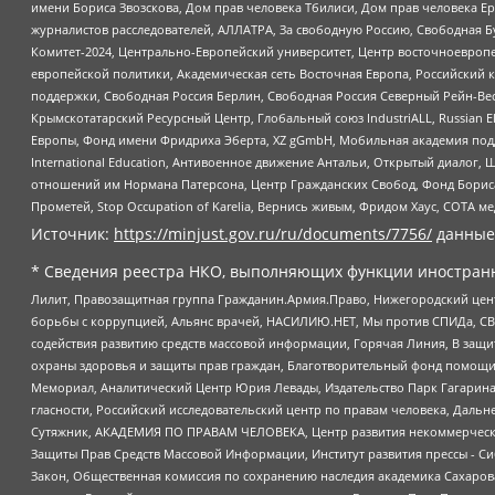
имени Бориса Звозскова, Дом прав человека Тбилиси, Дом прав человека Ер
журналистов расследователей, АЛЛАТРА, За свободную Россию, Свободная Б
Комитет-2024, Центрально-Европейский университет, Центр восточноевроп
европейской политики, Академическая сеть Восточная Европа, Российский к
поддержки, Свободная Россия Берлин, Свободная Россия Северный Рейн-Вест
Крымскотатарский Ресурсный Центр, Глобальный союз IndustriALL, Russian E
Европы, Фонд имени Фридриха Эберта, XZ gGmbH, Мобильная академия поддержк
International Education, Антивоенное движение Антальи, Открытый диало
отношений им Нормана Патерсона, Центр Гражданских Свобод, Фонд Бориса
Прометей, Stop Occupation of Karelia, Вернись живым, Фридом Хаус, СОТА 
Источник:
https://minjust.gov.ru/ru/documents/7756/
данные
* Сведения реестра НКО, выполняющих функции иностранн
Лилит, Правозащитная группа Гражданин.Армия.Право, Нижегородский цент
борьбы с коррупцией, Альянс врачей, НАСИЛИЮ.НЕТ, Мы против СПИДа, СВЕ
содействия развитию средств массовой информации, Горячая Линия, В защ
охраны здоровья и защиты прав граждан, Благотворительный фонд помощи ос
Мемориал, Аналитический Центр Юрия Левады, Издательство Парк Гагарина
гласности, Российский исследовательский центр по правам человека, Даль
Сутяжник, АКАДЕМИЯ ПО ПРАВАМ ЧЕЛОВЕКА, Центр развития некоммерческих
Защиты Прав Средств Массовой Информации, Институт развития прессы - Си
Закон, Общественная комиссия по сохранению наследия академика Сахаров