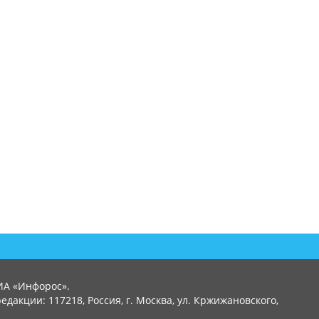
ИА «Инфорос».
едакции: 117218, Россия, г. Москва, ул. Кржижановского,