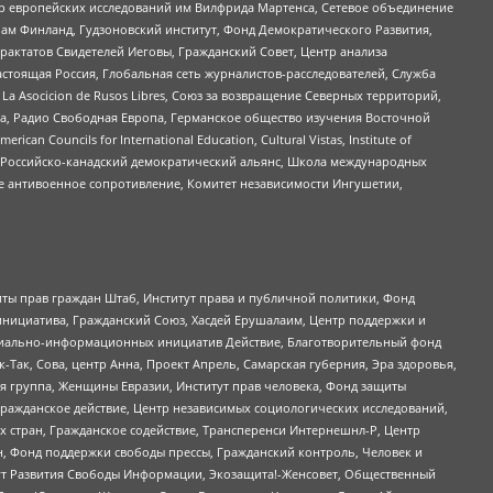
нтр европейских исследований им Вилфрида Мартенса, Сетевое объединение
Чам Финланд, Гудзоновский институт, Фонд Демократического Развития,
актатов Свидетелей Иеговы, Гражданский Совет, Центр анализа
астоящая Россия, Глобальная сеть журналистов-расследователей, Служба
a Asocicion de Rusos Libres, Союз за возвращение Северных территорий,
еста, Радио Свободная Европа, Германское общество изучения Восточной
ouncils for International Education, Cultural Vistas, Institute of
, Российско-канадский демократический альянс, Школа международных
е антивоенное сопротивление, Комитет независимости Ингушетии,
ты прав граждан Штаб, Институт права и публичной политики, Фонд
инициатива, Гражданский Союз, Хасдей Ерушалаим, Центр поддержки и
социально-информационных инициатив Действие, Благотворительный фонд
Так, Сова, центр Анна, Проект Апрель, Самарская губерния, Эра здоровья,
я группа, Женщины Евразии, Институт прав человека, Фонд защиты
Гражданское действие, Центр независимых социологических исследований,
стран, Гражданское содействие, Трансперенси Интернешнл-Р, Центр
н, Фонд поддержки свободы прессы, Гражданский контроль, Человек и
тут Развития Свободы Информации, Экозащита!-Женсовет, Общественный