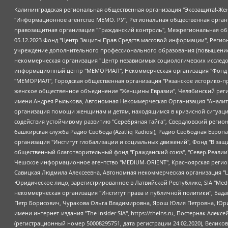
Калининградская региональная общественная организация "Экозащита!-Женсовет", Фонд содействия защите прав и свобод граждан "Общественный вердикт", Фонд "Институт Развития Свободы Информации", Частное учреждение "Информационное агентство МЕМО. РУ", Региональная общественная организация "Общественная комиссия по сохранению наследия академика Сахарова", Фонд поддержки свободы прессы, Санкт-Петербургская общественная правозащитная организация "Гражданский контроль", Межрегиональная общественная организация "Информационно-просветительский центр "Мемориал", Региональный Фонд "Центр Защиты Прав Средств Массовой Информации", с 05.12.2023 Фонд "Центр Защиты Прав Средств массовой информации", Региональная общественная благотворительная организация помощи беженцам и мигрантам "Гражданское содействие", Негосударственное образовательное учреждение дополнительного профессионального образования (повышение квалификации) специалистов "АКАДЕМИЯ ПО ПРАВАМ ЧЕЛОВЕКА", Свердловская региональная общественная организация "Сутяжник", Автономная некоммерческая организация "Центр независимых социологических исследований", Союз общественных объединений "Российский исследовательский центр по правам человека", Региональное общественное учреждение научно-информационный центр "МЕМОРИАЛ", Некоммерческая организация "Фонд защиты гласности", Автономная некоммерческая организация "Институт прав человека", Городская общественная организация "Екатеринбургское общество "МЕМОРИАЛ", Городская общественная организация "Рязанское историко-просветительское и правозащитное общество "Мемориал" (Рязанский Мемориал), Челябинский региональный орган общественной самодеятельности – женское общественное объединение "Женщины Евразии", Челябинский региональный орган общественной самодеятельности "Уральская правозащитная группа", Фонд содействия защите здоровья и социальной справедливости имени Андрея Рылькова, Автономная Некоммерческая Организация "Аналитический Центр Юрия Левады", Автономная некоммерческая организация социальной поддержки населения "Проект Апрель", Региональная общественная организация помощи женщинам и детям, находящимся в кризисной ситуации "Информационно-методический центр "Анна", Фонд содействия развитию массовых коммуникаций и правовому просвещению "Так-так-Так", Фонд содействия устойчивому развитию "Серебряная тайга", Свердловский региональный общественный фонд социальных проектов "Новое время", "Idel.Реалии", Кавказ.Реалии, Крым.Реалии, Телеканал Настоящее Время, Татаро-башкирская служба Радио Свобода (Azatliq Radiosi), Радио Свободная Европа/Радио Свобода (PCE/PC), "Сибирь.Реалии", "Фактограф", Благотворительный фонд помощи осужденным и их семьям, Автономная некоммерческая организация "Институт глобализации и социальных движений", Фонд "В защиту прав заключенных", Частное учреждение "Центр поддержки и содействия развитию средств массовой информации", Пензенский региональный общественный благотворительный фонд "Гражданский союз", "Север.Реалии", Некоммерческая организация Фонд "Правовая инициатива", Общество с ограниченной ответственностью "Радио Свободная Европа/Радио Свобода", Чешское информационное агентство "MEDIUM-ORIENT", Красноярская региональная общественная организация "Мы против СПИДа", Камалягин Денис Николаевич, Маркелов Сергей Евгеньевич, Пономарев Лев Александрович, Савицкая Людмила Алексеевна, Автоно