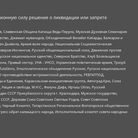
аконную силу решение о ликвидации или запрете
ья, Славянская Община Капища Веды Перуна, Мужская Духовная Семинария
щество, Джамаат мувахидов, Объединенный Вилайат Кабарды, Балкарии и
ден Дьявола, Армия воли народа, Национальная Социалистическая
роверов-Инглингов, Русский общенациональный союз, Движение против
усское национальное единство, Северное Братство, Клуб Болельщиков
а, Правый сектор, УНА - УНСО, Украинская повстанческая армия, Тризуб
 TulaSkins, Этнополитическое объединение Русские, Русское национальное
О противодействии экстремистской деятельности, РЕВТАТПОД,
ы и Единения, Каракольская инициативная группа, Автоград Крю, Союз
 Нация и свобода, W.H.С., Фалунь Дафа, Иртыш Ultras, Русский
ан СССР Прикубанского округа г. Краснодара, Мужское государство,
СССР, Держава Союз Советских Светлых Родов, Совет Советских
в, Черный Комитет, Татарстанское Региональное Всетатарское общественное
гресс ойрат-калмыцкого народа, Исполнительный комитет совета народных