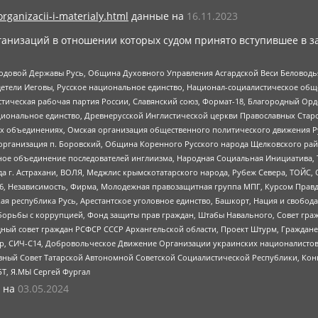
organizacii-i-materialy.html
данные на
16.11.2023
анизаций в отношении которых судом принято вступившее в з
 Родовой Державы Русь, Община Духовного Управления Асгардской Веси Беловод
детели Иеговы, Русское национальное единство, Национал-социалистическое об
истическая рабочая партия России, Славянский союз, Формат-18, Благородный Ор
ациональное единство, Древнерусской Инглистической церкви Православных Ста
ных объединениях, Омская организация общественного политического движения Р
рганизация п. Боровский, Община Коренного Русского народа Щелковского район
гиозное объединение последователей инглиизма, Народная Социальная Инициатива,
 г. Астрахани, ВОЛЯ, Меджлис крымскотатарского народа, Рубеж Севера, ТОЙС, 
6, Независимость, Фирма, Молодежная правозащитная группа МПГ, Курсом Правд
ая республика Русь, Арестантское уголовное единство, Башкорт, Нация и свобода,
орьбы с коррупцией, Фонд защиты прав граждан, Штабы Навального, Совет гражд
ный совет граждан РСФСР СССР Архангельской области, Проект Штурм, Граждане 
tsApp, СИЧ-С14, Добровольческое Движение Организации украинских националисто
ный Совет Татарской Автономной Советской Социалистической Республики, Кон
БТ, Я.МЫ Сергей Фургал
 на
03.05.2024