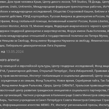
еван, Дом прав человека Крым, Центр дикого лосося, TVR Studios, ТВ Дождь, Це
урятия, Uralic, UnKremlin, Международная федерация транспортных рабочих, Ист
ейских и международных исследований, Общество Сторожевой башни, Библии и тр
омитет действия, РЭНД корпорейшн, Русская Америка за демократию в России, Н
фалия, Фонд глобальной помощи, Антивоенный комитет России, Russie-Libertes, L
lection Monitor, Article 19, Мнение медиа, Федерация анархического черного кр
и гендерной демократии и миротворчества, Форум имени Льва Копелева, American C
г, Школа международных отношений и государственной политики им Питера Мунка
 Немцова за Свободу, Фонд имени Фридриха Науманна за свободу, Феминистско
медиа, Либерально-демократическая Лига Украины
 на
13.05.2024
ого агента:
р немецкой и европейской культуры, Центр гендерных исследований, Фонд защи
ЧА, Гуманитарное действие, Открытый Петербург, Лига Избирателей, Правовая 
иту прав заключенных, Институт глобализации и социальных движений, Центр 
ужденным и их семьям, Фонд Тольятти, Новое время, Серебряная тайга, Так-Так-
, Фонд имени Андрея Рылькова, Сфера, Центр СИБАЛЬТ, Уральская правозащитна
невосточный центр развития гражданских инициатив и социального партнерства, 
 организаций, Частное учреждение в Калининграде Совета Министров северных 
бирь, Частное учреждение в Санкт-Петербурге Совета Министров Северных Стра
а, Информационное агентство МЕМО. РУ, Институт региональной прессы, Инсти