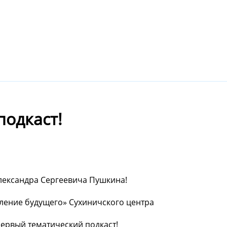
подкаст!
Александра Сергеевича Пушкина!
оление будущего» Сухиничского центра
рвый тематический подкаст! ️