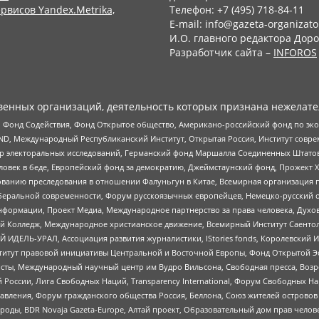
рвисов Yandex.Metrika,
Телефон: +7 (495) 718-84-11
E-mail: info@gazeta-organizato
И.О. главного редактора Доро
Разработчик сайта –
INFOROS
енных организаций, деятельность которых признана нежелате
 Фонд Содействия, Фонд Открытое общество, Американо-российский фонд по э
 Международный Республиканский Институт, Открытая Россия, Институт совре
р электоральных исследований, Германский фонд Маршалла Соединенных Штатов
еловек в беде, Европейский фонд за демократию, Джеймстаунский фонд, Прожект
дованию преследования в отношении Фалуньгун в Китае, Всемирная организация 
беральной современности, Форум русскоязычных европейцев, Немецко-русский о
формации, Проект Медиа, Международное партнерство за права человека, Духов
 Колледж, Международное христианское движение, Всемирный Институт Саентол
 ИДЕЛЬ-УРАЛ, Ассоциация развития журналистики, IStories fonds, Королевск
r, Институт правовой инициативы Центральной и Восточной Европы, Фонд Открытой Э
ты, Международный научный центр им Вудро Вильсона, Свободная пресса, Возро
России, Лига Свободных Наций, Transparеncy International, Форум Свободных Н
правления, Форум гражданского общества Россия, Беллона, Союз жителей острово
роды, BDR Novaja Gazeta-Europe, Алтай проект, Образовательный дом прав челов