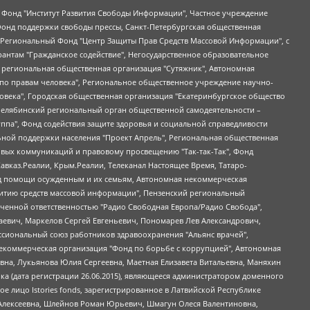
евосточное общественное движение "Маяк", Санкт-Петербургская ЛГБТ-инициативная группа "Выход", Инициативная группа ЛГБТ+ "Реверс", Алексеев Андрей Викторович, Бекбулатова Таисия Львовна, Беляев Иван Михайлович, Владыкина Елена Сергеевна, Гельман Марат Александрович, Никульшина Вероника Юрьевна, Толоконникова Надежда Андреевна, Шендерович Виктор Анатольевич, Общество с ограниченной ответственностью "Данное сообщение", Общество с ограниченной ответственностью Издательский дом "Новая глава", Айнбиндер Александра Александровна, Московский комьюнити-центр для ЛГБТ+инициатив, Благотворительный фонд развития филантропии, Deutsche Welle (Германия, Kurt-Schumacher-Strasse 3, 53113 Bonn), Борзунова Мария Михайловна, Воробьев Виктор Викторович, Голубева Анна Львовна, Константинова Алла Михайловна, Малкова Ирина Владимировна, Мурадов Мурад Абдулгалимович, Осетинская Елизавета Николаевна, Понасенков Евгений Николаевич, Ганапольский Матвей Юрьевич, Киселев Евгений Алексеевич, Борухович Ирина Григорьевна, Дремин Иван Тимофеевич, Дубровский Дмитрий Викторович, Красноярская региональная общественная организация поддержки и развития альтернативных образовательных технологий и межкультурных коммуникаций "ИНТЕРРА", Маяковская Екатерина Алексеевна, Фейгин Марк Захарович, Филимонов Андрей Викторович, Дзугкоева Регина Николаевна, Доброхотов Роман Александрович, Дудь Юрий Александрович, Елкин Сергей Владимирович, Кругликов Кирилл Игоревич, Сабунаева Мария Леонидовна, Семенов Алексей Владимирович, Шаинян Карен Багратович, Шульман Екатерина Михайловна, Асафьев Артур Валерьевич, Вахштайн Виктор Семенович, Венедиктов Алексей Алексеевич, Лушникова Екатерина Евгеньевна, Волков Леонид Михайлович, Невзоров Александр Глебович, Пархоменко Сергей Борисович, Сироткин Ярослав Николаевич, Кара-Мурза Владимир Владимирович, Баранова Наталья Владимировна, Гозман Леонид Яковлевич, Кагарлицкий Борис Юльевич, Климарев Михаил Валерьевич, Милов Владимир Станиславович, Автономная некоммерческая организация Краснодарский центр современного искусства "Типография", Моргенштерн Алишер Тагирович, Соболь Любовь Эдуардовна, Общество с ограниченной ответственностью "ЛИЗА НОРМ", Каспаров Гарри Кимович, Ходорковский Михаил Борисович, Общество с ограниченной ответственностью "Апрельские тезисы", Данилович Ирина Брониславовна, Кашин Олег Владимирович, Петров Николай Владимирович, Пивоваров Алексей Владимирович, Соколов Михаил Владимирович, Цветкова Юлия Владимировна, Чичваркин Евгений Александрович, Комитет против пыток/Команда против пыток, Общество с ограниченной ответственностью "Первый научный", Общество с ограниченной ответственностью "Вертолет и ко", Белоцерковская Вероника Борисовна, Кац Максим Евгеньевич, Лазарева Татьяна Юрьевна, Шаведдинов Руслан Табризович, Яшин Илья Валерьевич, Общество с ограниченной ответственностью "Иноагент ААВ", Алешковский Дмитрий Петрович, Альбац Евгения Марковна, Быков Дмитрий Львович, Галямина Юлия Евгеньевна, Лойко Сергей Леонидович, Мартынов Кирилл Константинович, Медведев Сергей Александрович, Крашенинников Федор Геннадиевич, Гордеева Катерина Вл