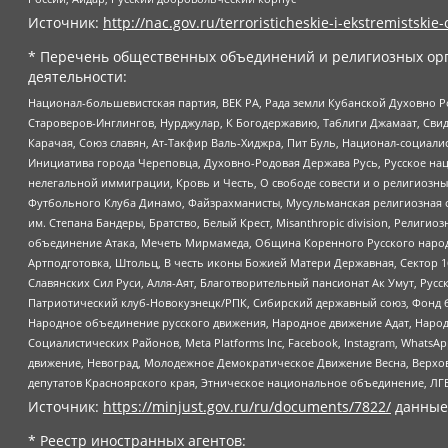
Источник:
http://nac.gov.ru/terroristicheskie-i-ekstremistskie-
* Перечень общественных объединений и религиозных орг
деятельности:
Национал-большевистская партия, ВЕК РА, Рада земли Кубанской Духовно
Староверов-Инглингов, Нурджулар, К Богодержавию, Таблиги Джамаат, Сви
Карачая, Союз славян, Ат-Такфир Валь-Хиджра, Пит Буль, Национал-социал
Инициатива города Череповца, Духовно-Родовая Держава Русь, Русское н
нелегальной иммиграции, Кровь и Честь, О свободе совести и о религиоз
Футбольного Клуба Динамо, Файзрахманисты, Мусульманская религиозная о
им. Степана Бандеры, Братство, Белый Крест, Misanthropic division, Рели
объединение Атака, Мечеть Мирмамеда, Община Коренного Русского народа
Артподготовка, Штольц, В честь иконы Божией Матери Державная, Сектор 1
Славянских Сил Руси, Алля-Аят, Благотворительный пансионат Ак Умут, Русск
Патриотический клуб-Новокузнецк/РПК, Сибирский державный союз, Фонд б
Народное объединение русского движения, Народное движение Адат, Народ
Социалистических Районов, Meta Platforms Inc, Facebook, Instagram, Wha
движение, Невоград, Молодежное Демократическое Движение Весна, Верхов
депутатов Красноярского края, Этническое национальное объединение, ЛГ
Источник:
https://minjust.gov.ru/ru/documents/7822/
данные
* Реестр иностранных агентов: