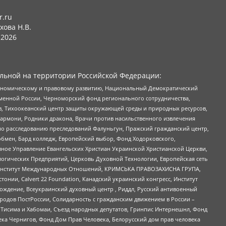
r.ru
хова Н.В.
2026
льной на территории Российской Федерации:
кономическому и правовому развитию, Национальный Демократический
менной России, Черноморский фонд регионального сотрудничества,
, Тихоокеанский центр защиты окружающей среды и природных ресурсов,
 Хармони, Родники дракона, Врачи против насильственного извлечения
по расследованию преследований Фалуньгун, Пражский гражданский центр,
бмен, Бард колледж, Европейский выбор, Фонд Ходорковского,
ное Управление Евангельских Христиан Украинской Христианской Церкви,
огических Предприятий, Церковь Духовной Технологии, Европейская сеть
ий Институт Международных Отношений, КРИМСЬКА ПРАВОЗАХИСНА ГРУПА,
стонии, Calvert 22 Foundation, Канадский украинский конгресс, Институт
ждение, Всеукраинский духовный центр , Риддл, Русский антивоенный
ародов ПостРоссии, Солидарность с гражданским движением в России –
в Тисима и Хабомаи, Съезд народных депутатов, Гринпис Интернешнл, Фонд
ека Чернигов, Фонд Дом Прав Человека, Белорусский дом прав человека