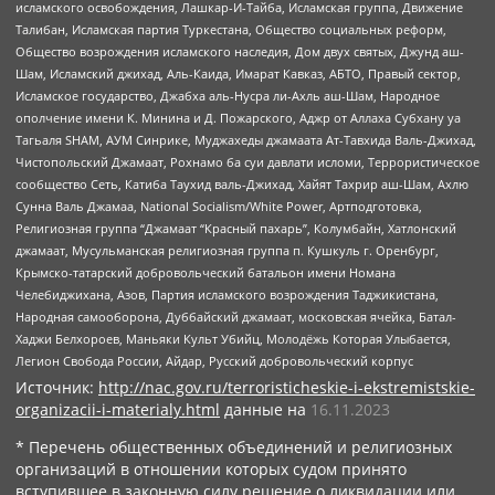
исламского освобождения, Лашкар-И-Тайба, Исламская группа, Движение
Талибан, Исламская партия Туркестана, Общество социальных реформ,
Общество возрождения исламского наследия, Дом двух святых, Джунд аш-
Шам, Исламский джихад, Аль-Каида, Имарат Кавказ, АБТО, Правый сектор,
Исламское государство, Джабха аль-Нусра ли-Ахль аш-Шам, Народное
ополчение имени К. Минина и Д. Пожарского, Аджр от Аллаха Субхану уа
Тагьаля SHAM, АУМ Синрике, Муджахеды джамаата Ат-Тавхида Валь-Джихад,
Чистопольский Джамаат, Рохнамо ба суи давлати исломи, Террористическое
сообщество Сеть, Катиба Таухид валь-Джихад, Хайят Тахрир аш-Шам, Ахлю
Сунна Валь Джамаа, National Socialism/White Power, Артподготовка,
Религиозная группа “Джамаат “Красный пахарь”, Колумбайн, Хатлонский
джамаат, Мусульманская религиозная группа п. Кушкуль г. Оренбург,
Крымско-татарский добровольческий батальон имени Номана
Челебиджихана, Азов, Партия исламского возрождения Таджикистана,
Народная самооборона, Дуббайский джамаат, московская ячейка, Батал-
Хаджи Белхороев, Маньяки Культ Убийц, Молодёжь Которая Улыбается,
Легион Свобода России, Айдар, Русский добровольческий корпус
Источник:
http://nac.gov.ru/terroristicheskie-i-ekstremistskie-
organizacii-i-materialy.html
данные на
16.11.2023
* Перечень общественных объединений и религиозных
организаций в отношении которых судом принято
вступившее в законную силу решение о ликвидации или