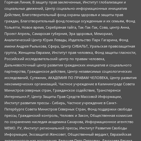
Горячая Линия, В защиту прав заключенных, Институт глобализации и
социальных движений, Центр социально-информационных инициатив
Действие, Благотворительный фонд охраны здоровья и защиты прав
граждан, Благотворительный фонд помощи осужденным и их семьям, Фонд
Тольятти, Новое время, Серебряная тайга, Так-Так-Так, Сова, центр Анна,
Проект Апрель, Самарская губерния, Эра здоровья, Мемориал,
Аналитический Центр Юрия Левады, Издательство Парк Гагарина, Фонд
имени Андрея Рылькова, Сфера, Центр СИБАЛЬТ, Уральская правозащитная
группа, Женщины Евразии, Институт прав человека, Фонд защиты гласности,
Российский исследовательский центр по правам человека,
Дальневосточный центр развития гражданских инициатив и социального
партнерства, Гражданское действие, Центр независимых социологических
исследований, Сутяжник, АКАДЕМИЯ ПО ПРАВАМ ЧЕЛОВЕКА, Центр развития
некоммерческих организаций, Частное учреждение в Калининграде Совета
Министров северных стран, Гражданское содействие, Трансперенси
Интернешнл-Р, Центр Защиты Прав Средств Массовой Информации,
Институт развития прессы - Сибирь, Частное учреждение в Санкт-
Петербурге Совета Министров Северных Стран, Фонд поддержки свободы
прессы, Гражданский контроль, Человек и Закон, Общественная комиссия
по сохранению наследия академика Сахарова, Информационное агентство
МЕМО. РУ, Институт региональной прессы, Институт Развития Свободы
Информации, Экозащита!-Женсовет, Общественный вердикт, Евразийская
антимонопольная ассоциация, Бедушев Петр Петрович, Дзугкоева Регина