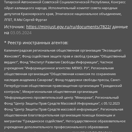
Татарской Автономной Советской Социалистической Республики, Конгресс
ойрат-калмыцкого народа, Исполнительный комитет совета народных
депутатов Красноярского края, Этническое национальное объединение,
ЛГБТ, Я.МЫ Сергей Фургал
Источник:
https://minjust.gov.ru/ru/documents/7822/
данные
на
03.05.2024
* Реестр иностранных агентов:
Калининградская региональная общественная организация "Экозащита!-Женсовет", Фонд содействия защите прав и свобод граждан "Общественный вердикт", Фонд "Институт Развития Свободы Информации", Частное учреждение "Информационное агентство МЕМО. РУ", Региональная общественная организация "Общественная комиссия по сохранению наследия академика Сахарова", Фонд поддержки свободы прессы, Санкт-Петербургская общественная правозащитная организация "Гражданский контроль", Межрегиональная общественная организация "Информационно-просветительский центр "Мемориал", Региональный Фонд "Центр Защиты Прав Средств Массовой Информации", с 05.12.2023 Фонд "Центр Защиты Прав Средств массовой информации", Региональная общественная благотворительная организация помощи беженцам и мигрантам "Гражданское содействие", Негосударственное образовательное учреждение дополнительного профессионального образования (повышение квалификации) специалистов "АКАДЕМИЯ ПО ПРАВАМ ЧЕЛОВЕКА", Свердловская региональная общественная организация "Сутяжник", Автономная некоммерческая организация "Центр независимых социологических исследований", Союз общественных объединений "Российский исследовательский центр по правам человека", Региональное общественное учреждение научно-информационный центр "МЕМОРИАЛ", Некоммерческая организация "Фонд защиты гласности", Автономная некоммерческая организация "Институт прав человека", Городская общественная организация "Екатеринбургское общество "МЕМОРИАЛ", Городская общественная организация "Рязанское историко-просветительское и правозащитное общество "Мемориал" (Рязанский Мемориал), Челябинский региональный орган общественной самодеятельности – женское общественное объединение "Женщины Евразии", Челябинский региональный орган общественной самодеятельности "Уральская правозащитная группа", Фонд содействия защите здоровья и социальной справедливости имени Андрея Рылькова, Автономная Некоммерческая Организация "Аналитический Центр Юрия Левады", Автономная некоммерческая организация социальной поддержки населения "Проект Апрель", Региональная общественная организация помощи женщинам и детям, находящимся в кризисной ситуации "Информационно-методический центр "Анна", Фонд содействия развитию массовых коммуникаций и правовому просвещению "Так-так-Так", Фонд содействия устойчивому развитию "Серебряная тайга", Свердловский региональный общественный фонд социальных проектов "Новое время", "Idel.Реалии", Кавказ.Реалии, Крым.Реалии, Телеканал Настоящее Время, Татаро-башкирская служба Радио Свобода (Azatliq Radiosi), Радио Свободная Европа/Радио Свобода (PCE/PC), "Сибирь.Реалии", "Фактограф", Благотворительный фонд помощи осужденным и их семьям, Автономная некоммерческая организация "Институт глобализации и социальных движений", Фонд "В защиту прав заключенных", Частное учреждение "Центр поддержки и содействия развитию средств массовой информации", Пензенский региональный общественный благотворительный фонд "Гражданский союз", "Север.Реалии", Некоммерческая организация Фонд "Правовая инициатива", Общество с ограниченной ответственностью "Радио Свободная Европа/Радио Свобода", Чешское информационное агентство "MEDIUM-ORIENT", Красноярская региональная общественная организация "Мы против СПИДа", Камалягин Денис Николаевич, Маркелов Сергей Евгеньевич, Пономарев Лев Александрович, Савицкая Людмила Алексеевна, Автономная некоммерческая организация "Центр по работе с проблемой насилия "НАСИЛИЮ.НЕТ", Межрегиональный профессиональный союз работников здравоохранения "Альянс врачей", Юридическое лицо, зарегистрированное в Латвийской Республике, SIA "Medusa Project" (регистрационный номер 40103797863, дата регистрации 10.06.2014), Некоммерческая организация "Фонд по борьбе с коррупцией", Автономная некоммерческая организация "Институт права и публичной политики", Баданин Роман Сергеевич, Гликин Максим Александрович, Железнова Мария Михайловна, Лукьянова Юлия Сергеевна, Маетная Елизавета Витальевна, Маняхин Петр Борисович, Чуракова Ольга Владимировна, Ярош Юлия Петровна, Юридическое лицо "The Insider SIA", зарегистрированное в Риге, Латвийская Республика (дата регистрации 26.06.2015), являющееся администратором доменного имени интернет-издания "The Insider SIA", https://theins.ru, Постернак Алексей Евгеньевич, Рубин Михаил Аркадьевич, Анин Роман Александрович, Юридическое лицо Istories fonds, зарегистрированное в Латвийской Республике (регистрационный номер 50008295751, дата регистрации 24.02.2020), Великовский Дмитрий Александрович, Долинина Ирина Николаевна, Мароховская Алеся Алексеевна, Шлейнов Роман Юрьевич, Шмагун Олеся Валентиновна, Общество с ограниченной ответственностью "Альтаир 2021", Общество с ограниченной ответственностью "Вега 2021", Общество с ограниченной ответственностью "Главный редактор 2021", Общество с ограниченной ответственностью "Ромашки монолит", Важенков Артем Валерьевич, Ивановская областная общественная организация "Центр гендерных исследований", Гурман Юрий Альбертович, Медиапроект "ОВД-Инфо", Егоров Владимир Владимирович, Жилинский Владимир Александрович, Общество с ограниченной ответственностью "ЗП", Иванова София Юрьевна, Карезина Инна Павловна, Кильтау Екатерина Викторовна, Петров Алексей Викторович, Пискунов Сергей Евгеньевич, Смирнов Сергей Сергеевич, Тихонов Михаил Сергеевич, Общество с ограниченной ответственностью "ЖУРНАЛИСТ-ИНОСТРАННЫЙ АГЕНТ", Арапова Галина Юрьевна, Вольтская Татьяна Анатольевна, Американская компания "Mason G.E.S. Anonymous Foundation" (США), являющаяся владельцем интернет-издания https://mnews.world/, Компания "Stichting Bellingcat", зарегистрированная в Нидерландах (дата регистрации 11.07.2018), Захаров Андрей Вячеславович, Клепиковская Екатерина Дмитриевна, Общество с ограниченной ответственностью "МЕМО", Перл Роман Александрович, Симонов Евгений Алексеевич, Соловьева Елена Анатольевна, Сотников Даниил Владимирович, Сурначева Елизавета Дмитриевна, Автономная некоммерческая организация по защите прав человека и информированию населения "Якутия – Наше Мнение", Общество с ограниченной ответственностью "Москоу диджитал медиа", с 26.01.2023 Общество с ограниченной ответственностью "Чайка Белые сады", Ветошкина Валерия Валерьевна, Заговора Максим Александрович, Межрегиональное общественное движение "Российская ЛГБТ - сеть", Оленичев Максим Владимирович, Павлов Иван Юрьевич, Скворцова Елена Сергеевна, Общество с ограниченной ответственностью "Как бы инагент", Кочетков Игорь Викторович, Общество с ограниченной ответственностью "Честные выборы", Еланчик Олег Александрович, Общество с ограниченной ответственностью "Нобелевский призыв", Гималова Регина Эмилевна, Григорьев Андрей Валерьевич, Григорьева Алина Александровна, Ассоциация по содействию защите прав призывников, альтернативнослужащих и военнослужащих "Правозащитная группа "Гражданин.Армия.Право", Хисамова Регина Фаритовна, Автономная некоммерческая организация по реализации социально-правовых программ "Лилит", Дальневосточное общественное движение "Маяк", Санкт-Петербургская ЛГБТ-инициативная группа "Выход", Инициативная группа ЛГБТ+ "Реверс", Алексеев Андрей Викторович, Бекбулатова Таисия Львовна, Беляев Иван Михайлович, Владыкина Елена Сергеевна, Гельман Марат Александрович, Никульшина Вероника Юрьевна, Толоконникова Надежда Андреевна, Шендерович Виктор Анатольевич, Общество с ограниченной ответственностью "Данное сообщение", Общество с ограниченной ответственностью Издательский дом "Новая глава", Айнбиндер Александра Александровна, Московский комьюнити-центр для ЛГБТ+инициатив, Благотворительный фонд развития филантропии, Deutsche Welle (Германия, Kurt-Schumacher-Strasse 3, 53113 Bonn), Борзунова Мария Михайловна, Воробьев Виктор Викторович, Голубева Анна Львовна, Константинова Алла Михайловна, Малкова Ирина Владимировна, Мурадов Мурад Абдулгалимович, Осетинская Елизавета Николаевна, Понасенков Евгений Николаевич, Ганапольский Матвей Юрьевич, Киселев Евгений Алексеевич, Борухович Ирина Григорьевна, Дремин Иван Тимофеевич, Дубровский Дмитрий Викторович, Красноярская региональная общественная организация поддержки и развития альтернативных образовательных технологий и межкультурных коммуникаций "ИНТЕРРА", Маяковская Екатерина Алексеевна, Фейгин Марк Захарович, Филимонов Андрей Викторович, Дзугкоева Регина Николаевна, Доброхотов Роман Александрович, Дудь Юрий Александрович, Елкин Сергей Владимирович, Кругликов Кирилл Игоревич, Сабунаева Мария Леонидовна, Семенов Алексей Владимирович, Шаинян Карен Багратович, Шульман Екатерина Михайловна, Асафьев Артур Валерьевич, Вахштайн Виктор Семенович, Венедиктов Алексей Алексеевич, Лушникова Екатерина Евгеньевна, Волков Леонид Михайлович, Невзоров Александр Глебович, Пархоменко Сергей Борисович, Сироткин Ярослав Николаевич, Кара-Мурза Владимир Владимирович, Баранова Наталья Владимировна, Гозман Леонид Яковлевич, Кагарлицкий Борис Юльевич, Климарев Михаил Валерьевич, Милов Владимир Станиславович, Автономная некоммерческая организация Краснодарский центр современного искусства "Типография", Моргенштерн Алишер Тагирович, Соболь Любовь Эдуардовна, Общество с ограниченной ответственностью "ЛИЗА НОРМ", Каспаров Гарри Кимович, Ходорковский Михаил Борисович, Общество с ограниченной ответственностью "Апрельские тезисы", Данилович Ирина Брониславовна, Кашин Олег Владимирович, Петров Николай Владимирович, Пивоваров Алексей Владимирович, Соколов Михаил Владимирович, Цветкова Юлия Владимировна, Чичваркин Евгений Александрович, Комитет против пыток/Команда против пыток, Общество с ограниченной ответственностью "Первый научный", Общество с ограниченной ответственностью "Вертолет и ко", Белоцерковская Вероника Борисовна, Кац Максим Евгеньевич, Лазарева Татьяна Юрьевна, Шаведдинов Руслан Табризович, Яшин Илья Валерьевич, Общество с ограниченной ответственностью "Иноагент ААВ", Алешковский Дмитрий Петрович, Альбац Евгения Марковна, Быков Дмитрий Львович, Галямина Юлия Евгеньевна, Лойко Сергей Леонидович, Мартынов Кирилл Константинович, Медведев Сергей Александрович, Крашенинников Федор Геннадиевич, Гордеева Катерина Вл