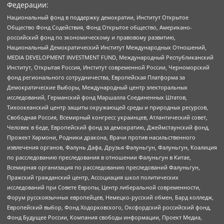
Федерации:
Национальный фонд в поддержку демократии, Институт Открытое
Общество Фонд Содействия, Фонд Открытое общество, Американо-
российский фонд по экономическому и правовому развитию,
Национальный Демократический Институт Международных Отношений,
MEDIA DEVELOPMENT INVESTMENT FUND, Международный Республиканский
Институт, Открытая Россия, Институт современной России, Черноморский
фонд регионального сотрудничества, Европейская Платформа за
Демократические Выборы, Международный центр электоральных
исследований, Германский фонд Маршалла Соединенных Штатов,
Тихоокеанский центр защиты окружающей среды и природных ресурсов,
Свободная Россия, Всемирный конгресс украинцев, Атлантический совет,
Человек в беде, Европейский фонд за демократию, Джеймстаунский фонд,
Прожект Хармони, Родники дракона, Врачи против насильственного
извлечения органов, Фалунь Дафа, Друзья Фалуньгун, Фалуньгун, Коалиция
по расследованию преследования в отношении Фалуньгун в Китае,
Всемирная организация по расследованию преследований Фалуньгун,
Пражский гражданский центр, Ассоциация школ политических
исследований при Совете Европы, Центр либеральной современности,
Форум русскоязычных европейцев, Немецко-русский обмен, Бард колледж,
Европейский выбор, Фонд Ходорковского, Оксфордский российский фонд,
Фонд Будущее России, Компания свободы информации, Проект Медиа,