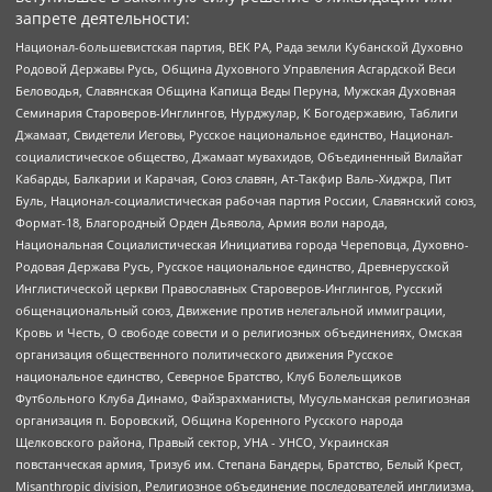
запрете деятельности:
Национал-большевистская партия, ВЕК РА, Рада земли Кубанской Духовно
Родовой Державы Русь, Община Духовного Управления Асгардской Веси
Беловодья, Славянская Община Капища Веды Перуна, Мужская Духовная
Семинария Староверов-Инглингов, Нурджулар, К Богодержавию, Таблиги
Джамаат, Свидетели Иеговы, Русское национальное единство, Национал-
социалистическое общество, Джамаат мувахидов, Объединенный Вилайат
Кабарды, Балкарии и Карачая, Союз славян, Ат-Такфир Валь-Хиджра, Пит
Буль, Национал-социалистическая рабочая партия России, Славянский союз,
Формат-18, Благородный Орден Дьявола, Армия воли народа,
Национальная Социалистическая Инициатива города Череповца, Духовно-
Родовая Держава Русь, Русское национальное единство, Древнерусской
Инглистической церкви Православных Староверов-Инглингов, Русский
общенациональный союз, Движение против нелегальной иммиграции,
Кровь и Честь, О свободе совести и о религиозных объединениях, Омская
организация общественного политического движения Русское
национальное единство, Северное Братство, Клуб Болельщиков
Футбольного Клуба Динамо, Файзрахманисты, Мусульманская религиозная
организация п. Боровский, Община Коренного Русского народа
Щелковского района, Правый сектор, УНА - УНСО, Украинская
повстанческая армия, Тризуб им. Степана Бандеры, Братство, Белый Крест,
Misanthropic division, Религиозное объединение последователей инглиизма,