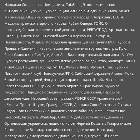
Народная Социальная Инициатива, TulaSkins, Этнополитическое
объединение Русские, Русское национальное объединение Атака, Мечеть
Мирмамеда, Община Коренного Русского народа г. Астрахани, ВОЛЯ,
Меджлис крымскотатарского народа, Рубеж Севера, ТОЙС, О
противодействии экстремистской деятельности, РЕВТАТПОД, Артподготовка,
Штольц, В честь иконы Божией Матери Державная, Сектор 16,
Независимость, Фирма, Молодежная правозащитная группа МПГ, Курсом
Правды и Единения, Каракольская инициативная группа, Автоград Крю,
Союз Славянских Сил Руси, Алля-Аят, Благотворительный пансионат Ак Умут,
Русская республика Русь, Арестантское уголовное единство, Башкорт, Нация
и свобода, Нация и свобода, W.H.С., Фалунь Дафа, Иртыш Ultras, Русский
Патриотический клуб-Новокузнецк/РПК, Сибирский державный союз, Фонд
борьбы с коррупцией, Фонд защиты прав граждан, Штабы Навального,
Совет граждан СССР Прикубанского округа г. Краснодара, Мужское
государство, Народное объединение русского движения, Народное
движение Адат, Народный совет граждан РСФСР СССР Архангельской
области, Проект Штурм, Граждане СССР, Держава Союз Советских Светлых
Родов, Совет Советских Социалистических Районов, Meta Platforms Inc,
Facebook, Instagram, WhatsApp, СИЧ-С14, Добровольческое Движение
Организации украинских националистов, Черный Комитет, Татарстанское
Региональное Всетатарское общественное движение, Невоград,
Молодежное Демократическое Движение Весна, Верховный Совет