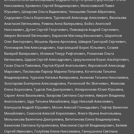
Николаевна, Кривенко Сергей Владимирович, Милославский Павел
Юрьевич, Шнырова Ольга Вадимовна, Чанышева Лилия Айратовна,
Сидорович Ольга Борисовна, Туровский Александр Алексеевич, Васильева
Анастасия Евгеньевна, Ривина Анна Валерьевна, Бойко Анатолий
Николаевич, Дугин Сергей Георгиевич, Пивоваров Андрей Сергеевич,
Аверин Виталий Евгеньевич, Барахоев Магомед Бекханович, Шарипков
Олег Викторович, Мошель Ирина Ароновна, Шведов Григорий Сергеевич,
Пономарев Лев Александрович, Каргалицкий Борис Юльевич, Созаев
Валерий Валерьевич, Исламов Тимур Рифгатович, Романова Ольга
Евгеньевна, Щаров Сергей Алексадрович, Цирульников Борис Альбертович,
Гасан Ольга Павловна, Паутов Юрий Анатольевич, Верховский Александр
Маркович, Пислакова-Паркер Марина Петровна, Кочеткова Татьяна
Владимировна, Чуркина Наталья Валерьевна, Акимова Татьяна Николаевна,
Золотарева Екатерина Александровна, Рачинский Ян Збигневич, Жемкова
Елена Борисовна, Гудков Лев Дмитриевич, Илларионова Юлия Юрьевна,
Саранг Анна Васильевна, Захарова Светлана Сергеевна, Аверин Владимир
Анатольевич, Щур Татьяна Михайловна, Щур Николай Алексеевич,
Блинушов Андрей Юрьевич, Мосин Алексей Геннадьевич, Гефтер Валентин
Михайлович, Симонов Алексей Кириллович, Флиге Ирина Анатольевна,
Мельникова Валентина Дмитриевна, Вититинова Елена Владимировна,
Баженова Светлана Куприяновна, Максимов Сергей Владимирович, Беляев
Сергей Иванович, Голубева Елена Николаевна, Ганнушкина Светлана