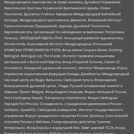
Международное партнерство за права человека, Духовное Управление
Евангельских Христиан Украинской Христианской Церкви, Новое
Поколение, Духовное Учебное Заведение Международный Библейский
Колледж, Международное христианское движение, Всемирный Институт
Саентологических Предприятий, Церковь Духовной Технологии,
Европейская сеть организаций по наблюдению за выборами, Республика
Польша, СВОБОДНЫЙ ИДЕЛЬ-УРАЛ, Ассоциация развития журналистики,
IStories fonds, Королевский Институт Международных Отношений,
КРИМСЬКА ПРАВОЗАХИСНА ГРУПА, Фонд имени Генриха Бёлля, Stichting
Bellingcat, Bellingcat Ltd, The Insider, Институт правовой инициативы
Центральной и Восточной Европы, Фонд Открытой Эстонии, Calvert 22
Foundation, Канадский украинский конгресс, Институт Макдональда-Лорье,
Украинская национальная федерация Канады, Декабристы, Международный
научный центр им Вудро Вильсона, Свободная пресса, Возрождение,
Всеукраинский духовный центр , Риддл, Русский антивоенный комитет в
Швеции, Проект Медуза, Фонд Андрея Сахарова, Форум свободной России,
Лига Свободных Наций, Transparеncy International, Форум Свободных
Народов ПостРоссии, Солидарность с гражданским движением в России –
Solidarus, КрымSOS, Свободный университет, Институт государственного
управления, Форум гражданского общества Россия, Беллона, Союз жителей
островов Тисима и Хабомаи, Съезд народных депутатов, Гринпис
Интернешнл, Фонд борьбы с коррупцией Инк, Завет церквей TCCN, Агора,
Всемирный фонд природы, BDR Novaja Gazeta-Europe, Алтай проект,