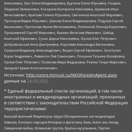
Алексеевна, Закс Елена Владимировна, Буртина Елена Юрьевна, Гендель
Людмила Залмановна, Кокорина Екатерина Алексеевна, Шуманов Илья
Вячеславович, Арапова Галина Юрьевна, Свечников Анатолий Мариевич,
Прохоров Вадим Юрьевич, Шахова Елена Владимировна, Подузов Сергей
Васильевич, Протасова Ирина Вячеславовна, Литинский Леонид Борисович,
Лукашевский Сергей Маркович, Бахмин Вячеслав Иванович, Шабад
Анатолий Ефимович, Сухих Дарья Николаевна, Орлов Олег Петрович,
Добровольская Анна Дмитриевна, Королева Александра Евгеньевна,
Смирнов Владимир Александрович, Вицин Сергей Ефимович, Золотухин
Борис Андреевич, Левинсон Лев Семенович, Локшина Татьяна Иосифовна,
Орлов Олег Петрович, Полякова Мара Федоровна, Резник Генри Маркович,
Захаров Герман Константинович
Источник:
http://unro.minjust.ru/NKOForeignAgent.aspx
данные на
24.03.2022
* Единый федеральный список организаций, в том числе
иностранных и международных организаций, признанных
в соответствии с законодательством Российской Федерации
террористическими:
Высший военный Маджлисуль Шура Объединенных сил моджахедов
Кавказа, Конгресс народов Ичкерии и Дагестана, База, Асбат аль-Ансар,
Священная война, Исламская группа, Братья-мусульмане, Партия