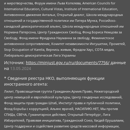
и миротворчества, Форум имени Льва Копелева, American Councils for
International Education, Cultural Vistas, Institute of International Education,
Антивоенное движение Антальи, Открытый диалог, Школа международных
отношений и государственной политики им Питера Мунка, Российско-
канадский демократический альянс, Школа международных отношений им
Нормана Патерсона, Центр Гражданских Свобод, Фонд Бориса Немцова за
Свободу, Фонд имени Фридриха Науманна за свободу, Феминистское
антивоенное сопротивление, Комитет независимости Ингушетии, Прометей,
Stop Occupation of Karelia, Вернись живым, Фридом Хаус, СОТА медиа,
Либерально-демократическая Лига Украины
Источник:
https://minjust.gov.ru/ru/documents/7756/
данные
на
13.05.2024
* Сведения реестра НКО, выполняющих функции
иностранного агента:
Лилит, Правозащитная группа Гражданин.Армия.Право, Нижегородский
центр немецкой и европейской культуры, Центр гендерных исследований,
Фонд защиты прав граждан Штаб, Институт права и публичной политики,
Фонд борьбы с коррупцией, Альянс врачей, НАСИЛИЮ.НЕТ, Мы против
СПИДа, СВЕЧА, Гуманитарное действие, Открытый Петербург, Лига
Избирателей, Правовая инициатива, Гражданский Союз, Хасдей Ерушалаим,
Центр поддержки и содействия развитию средств массовой информации,