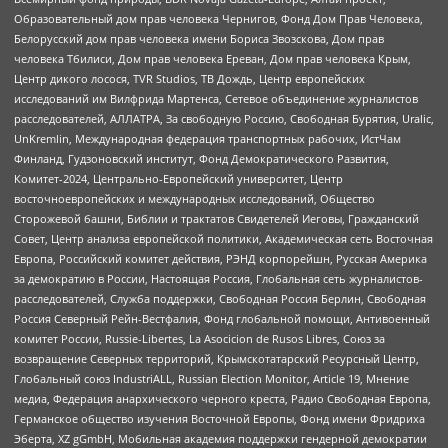
Образовательный дом прав человека Чернигов, Фонд Дом Прав Человека,
Белорусский дом прав человека имени Бориса Звозскова, Дом прав
человека Тбилиси, Дом прав человека Ереван, Дом прав человека Крым,
Центр дикого лосося, TVR Studios, ТВ Дождь, Центр европейских
исследований им Вилфрида Мартенса, Сетевое объединение журналистов
расследователей, АЛЛАТРА, За свободную Россию, Свободная Бурятия, Uralic,
UnKremlin, Международная федерация транспортных рабочих, ИстЧам
Финланд, Гудзоновский институт, Фонд Демократического Развития,
Комитет-2024, Центрально-Европейский университет, Центр
восточноевропейских и международных исследований, Общество
Сторожевой башни, Библии и трактатов Свидетелей Иеговы, Гражданский
Совет, Центр анализа европейской политики, Академическая сеть Восточная
Европа, Российский комитет действия, РЭНД корпорейшн, Русская Америка
за демократию в России, Настоящая Россия, Глобальная сеть журналистов-
расследователей, Служба поддержки, Свободная Россия Берлин, Свободная
Россия Северный Рейн-Вестфалия, Фонд глобальной помощи, Антивоенный
комитет России, Russie-Libertes, La Asocicion de Rusos Libres, Союз за
возвращение Северных территорий, Крымскотатарский Ресурсный Центр,
Глобальный союз IndustriALL, Russian Election Monitor, Article 19, Мнение
медиа, Федерация анархического черного креста, Радио Свободная Европа,
Германское общество изучения Восточной Европы, Фонд имени Фридриха
Эберта, XZ gGmbH, Мобильная академия поддержки гендерной демократии