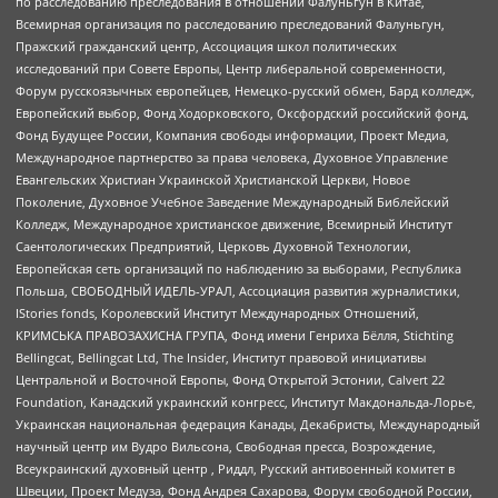
по расследованию преследования в отношении Фалуньгун в Китае,
Всемирная организация по расследованию преследований Фалуньгун,
Пражский гражданский центр, Ассоциация школ политических
исследований при Совете Европы, Центр либеральной современности,
Форум русскоязычных европейцев, Немецко-русский обмен, Бард колледж,
Европейский выбор, Фонд Ходорковского, Оксфордский российский фонд,
Фонд Будущее России, Компания свободы информации, Проект Медиа,
Международное партнерство за права человека, Духовное Управление
Евангельских Христиан Украинской Христианской Церкви, Новое
Поколение, Духовное Учебное Заведение Международный Библейский
Колледж, Международное христианское движение, Всемирный Институт
Саентологических Предприятий, Церковь Духовной Технологии,
Европейская сеть организаций по наблюдению за выборами, Республика
Польша, СВОБОДНЫЙ ИДЕЛЬ-УРАЛ, Ассоциация развития журналистики,
IStories fonds, Королевский Институт Международных Отношений,
КРИМСЬКА ПРАВОЗАХИСНА ГРУПА, Фонд имени Генриха Бёлля, Stichting
Bellingcat, Bellingcat Ltd, The Insider, Институт правовой инициативы
Центральной и Восточной Европы, Фонд Открытой Эстонии, Calvert 22
Foundation, Канадский украинский конгресс, Институт Макдональда-Лорье,
Украинская национальная федерация Канады, Декабристы, Международный
научный центр им Вудро Вильсона, Свободная пресса, Возрождение,
Всеукраинский духовный центр , Риддл, Русский антивоенный комитет в
Швеции, Проект Медуза, Фонд Андрея Сахарова, Форум свободной России,