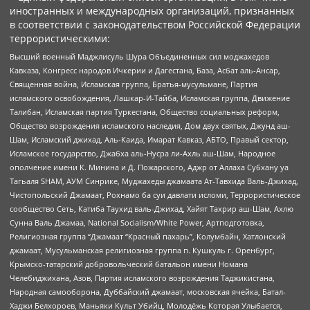
иностранных и международных организаций, признанных
в соответствии с законодательством Российской Федерации
террористическими:
Высший военный Маджлисуль Шура Объединенных сил моджахедов
Кавказа, Конгресс народов Ичкерии и Дагестана, База, Асбат аль-Ансар,
Священная война, Исламская группа, Братья-мусульмане, Партия
исламского освобождения, Лашкар-И-Тайба, Исламская группа, Движение
Талибан, Исламская партия Туркестана, Общество социальных реформ,
Общество возрождения исламского наследия, Дом двух святых, Джунд аш-
Шам, Исламский джихад, Аль-Каида, Имарат Кавказ, АБТО, Правый сектор,
Исламское государство, Джабха аль-Нусра ли-Ахль аш-Шам, Народное
ополчение имени К. Минина и Д. Пожарского, Аджр от Аллаха Субхану уа
Тагьаля SHAM, АУМ Синрике, Муджахеды джамаата Ат-Тавхида Валь-Джихад,
Чистопольский Джамаат, Рохнамо ба суи давлати исломи, Террористическое
сообщество Сеть, Катиба Таухид валь-Джихад, Хайят Тахрир аш-Шам, Ахлю
Сунна Валь Джамаа, National Socialism/White Power, Артподготовка,
Религиозная группа “Джамаат “Красный пахарь”, Колумбайн, Хатлонский
джамаат, Мусульманская религиозная группа п. Кушкуль г. Оренбург,
Крымско-татарский добровольческий батальон имени Номана
Челебиджихана, Азов, Партия исламского возрождения Таджикистана,
Народная самооборона, Дуббайский джамаат, московская ячейка, Батал-
Хаджи Белхороев, Маньяки Культ Убийц, Молодёжь Которая Улыбается,