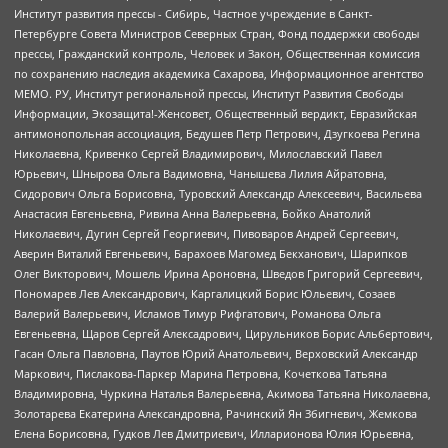
Институт развития прессы - Сибирь, Частное учреждение в Санкт-
Петербурге Совета Министров Северных Стран, Фонд поддержки свободы
прессы, Гражданский контроль, Человек и Закон, Общественная комиссия
по сохранению наследия академика Сахарова, Информационное агентство
МЕМО. РУ, Институт региональной прессы, Институт Развития Свободы
Информации, Экозащита!-Женсовет, Общественный вердикт, Евразийская
антимонопольная ассоциация, Бедушев Петр Петрович, Дзугкоева Регина
Николаевна, Кривенко Сергей Владимирович, Милославский Павел
Юрьевич, Шнырова Ольга Вадимовна, Чанышева Лилия Айратовна,
Сидорович Ольга Борисовна, Туровский Александр Алексеевич, Васильева
Анастасия Евгеньевна, Ривина Анна Валерьевна, Бойко Анатолий
Николаевич, Дугин Сергей Георгиевич, Пивоваров Андрей Сергеевич,
Аверин Виталий Евгеньевич, Барахоев Магомед Бекханович, Шарипков
Олег Викторович, Мошель Ирина Ароновна, Шведов Григорий Сергеевич,
Пономарев Лев Александрович, Каргалицкий Борис Юльевич, Созаев
Валерий Валерьевич, Исламов Тимур Рифгатович, Романова Ольга
Евгеньевна, Щаров Сергей Алексадрович, Цирульников Борис Альбертович,
Гасан Ольга Павловна, Паутов Юрий Анатольевич, Верховский Александр
Маркович, Пислакова-Паркер Марина Петровна, Кочеткова Татьяна
Владимировна, Чуркина Наталья Валерьевна, Акимова Татьяна Николаевна,
Золотарева Екатерина Александровна, Рачинский Ян Збигневич, Жемкова
Елена Борисовна, Гудков Лев Дмитриевич, Илларионова Юлия Юрьевна,