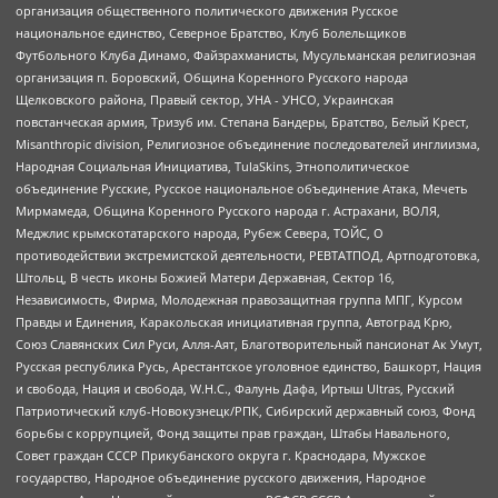
организация общественного политического движения Русское
национальное единство, Северное Братство, Клуб Болельщиков
Футбольного Клуба Динамо, Файзрахманисты, Мусульманская религиозная
организация п. Боровский, Община Коренного Русского народа
Щелковского района, Правый сектор, УНА - УНСО, Украинская
повстанческая армия, Тризуб им. Степана Бандеры, Братство, Белый Крест,
Misanthropic division, Религиозное объединение последователей инглиизма,
Народная Социальная Инициатива, TulaSkins, Этнополитическое
объединение Русские, Русское национальное объединение Атака, Мечеть
Мирмамеда, Община Коренного Русского народа г. Астрахани, ВОЛЯ,
Меджлис крымскотатарского народа, Рубеж Севера, ТОЙС, О
противодействии экстремистской деятельности, РЕВТАТПОД, Артподготовка,
Штольц, В честь иконы Божией Матери Державная, Сектор 16,
Независимость, Фирма, Молодежная правозащитная группа МПГ, Курсом
Правды и Единения, Каракольская инициативная группа, Автоград Крю,
Союз Славянских Сил Руси, Алля-Аят, Благотворительный пансионат Ак Умут,
Русская республика Русь, Арестантское уголовное единство, Башкорт, Нация
и свобода, Нация и свобода, W.H.С., Фалунь Дафа, Иртыш Ultras, Русский
Патриотический клуб-Новокузнецк/РПК, Сибирский державный союз, Фонд
борьбы с коррупцией, Фонд защиты прав граждан, Штабы Навального,
Совет граждан СССР Прикубанского округа г. Краснодара, Мужское
государство, Народное объединение русского движения, Народное