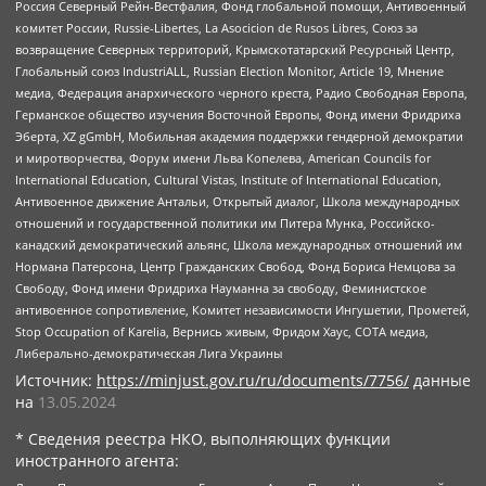
Россия Северный Рейн-Вестфалия, Фонд глобальной помощи, Антивоенный
комитет России, Russie-Libertes, La Asocicion de Rusos Libres, Союз за
возвращение Северных территорий, Крымскотатарский Ресурсный Центр,
Глобальный союз IndustriALL, Russian Election Monitor, Article 19, Мнение
медиа, Федерация анархического черного креста, Радио Свободная Европа,
Германское общество изучения Восточной Европы, Фонд имени Фридриха
Эберта, XZ gGmbH, Мобильная академия поддержки гендерной демократии
и миротворчества, Форум имени Льва Копелева, American Councils for
International Education, Cultural Vistas, Institute of International Education,
Антивоенное движение Антальи, Открытый диалог, Школа международных
отношений и государственной политики им Питера Мунка, Российско-
канадский демократический альянс, Школа международных отношений им
Нормана Патерсона, Центр Гражданских Свобод, Фонд Бориса Немцова за
Свободу, Фонд имени Фридриха Науманна за свободу, Феминистское
антивоенное сопротивление, Комитет независимости Ингушетии, Прометей,
Stop Occupation of Karelia, Вернись живым, Фридом Хаус, СОТА медиа,
Либерально-демократическая Лига Украины
Источник:
https://minjust.gov.ru/ru/documents/7756/
данные
на
13.05.2024
* Сведения реестра НКО, выполняющих функции
иностранного агента: