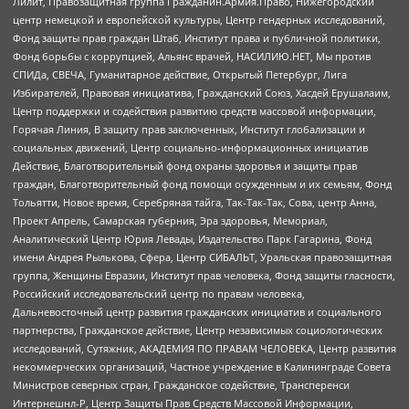
Лилит, Правозащитная группа Гражданин.Армия.Право, Нижегородский
центр немецкой и европейской культуры, Центр гендерных исследований,
Фонд защиты прав граждан Штаб, Институт права и публичной политики,
Фонд борьбы с коррупцией, Альянс врачей, НАСИЛИЮ.НЕТ, Мы против
СПИДа, СВЕЧА, Гуманитарное действие, Открытый Петербург, Лига
Избирателей, Правовая инициатива, Гражданский Союз, Хасдей Ерушалаим,
Центр поддержки и содействия развитию средств массовой информации,
Горячая Линия, В защиту прав заключенных, Институт глобализации и
социальных движений, Центр социально-информационных инициатив
Действие, Благотворительный фонд охраны здоровья и защиты прав
граждан, Благотворительный фонд помощи осужденным и их семьям, Фонд
Тольятти, Новое время, Серебряная тайга, Так-Так-Так, Сова, центр Анна,
Проект Апрель, Самарская губерния, Эра здоровья, Мемориал,
Аналитический Центр Юрия Левады, Издательство Парк Гагарина, Фонд
имени Андрея Рылькова, Сфера, Центр СИБАЛЬТ, Уральская правозащитная
группа, Женщины Евразии, Институт прав человека, Фонд защиты гласности,
Российский исследовательский центр по правам человека,
Дальневосточный центр развития гражданских инициатив и социального
партнерства, Гражданское действие, Центр независимых социологических
исследований, Сутяжник, АКАДЕМИЯ ПО ПРАВАМ ЧЕЛОВЕКА, Центр развития
некоммерческих организаций, Частное учреждение в Калининграде Совета
Министров северных стран, Гражданское содействие, Трансперенси
Интернешнл-Р, Центр Защиты Прав Средств Массовой Информации,