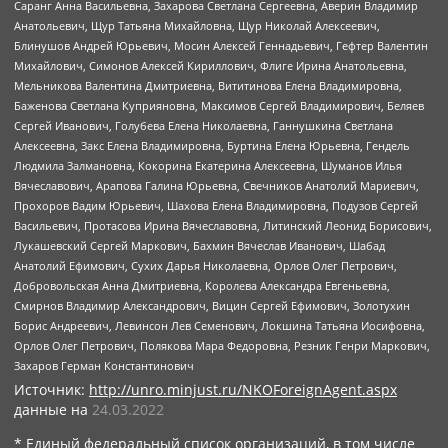
Саранг Анна Васильевна, Захарова Светлана Сергеевна, Аверин Владимир
Анатольевич, Щур Татьяна Михайловна, Щур Николай Алексеевич,
Блинушов Андрей Юрьевич, Мосин Алексей Геннадьевич, Гефтер Валентин
Михайлович, Симонов Алексей Кириллович, Флиге Ирина Анатольевна,
Мельникова Валентина Дмитриевна, Вититинова Елена Владимировна,
Баженова Светлана Куприяновна, Максимов Сергей Владимирович, Беляев
Сергей Иванович, Голубева Елена Николаевна, Ганнушкина Светлана
Алексеевна, Закс Елена Владимировна, Буртина Елена Юрьевна, Гендель
Людмила Залмановна, Кокорина Екатерина Алексеевна, Шуманов Илья
Вячеславович, Арапова Галина Юрьевна, Свечников Анатолий Мариевич,
Прохоров Вадим Юрьевич, Шахова Елена Владимировна, Подузов Сергей
Васильевич, Протасова Ирина Вячеславовна, Литинский Леонид Борисович,
Лукашевский Сергей Маркович, Бахмин Вячеслав Иванович, Шабад
Анатолий Ефимович, Сухих Дарья Николаевна, Орлов Олег Петрович,
Добровольская Анна Дмитриевна, Королева Александра Евгеньевна,
Смирнов Владимир Александрович, Вицин Сергей Ефимович, Золотухин
Борис Андреевич, Левинсон Лев Семенович, Локшина Татьяна Иосифовна,
Орлов Олег Петрович, Полякова Мара Федоровна, Резник Генри Маркович,
Захаров Герман Константинович
Источник:
http://unro.minjust.ru/NKOForeignAgent.aspx
данные на
24.03.2022
* Единый федеральный список организаций, в том числе