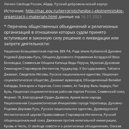
Легион Свобода России, Айдар, Русский добровольческий корпус
Источник:
http://nac.gov.ru/terroristicheskie-i-ekstremistskie-
organizacii-i-materialy.html
данные на
16.11.2023
* Перечень общественных объединений и религиозных
организаций в отношении которых судом принято
вступившее в законную силу решение о ликвидации или
запрете деятельности:
Национал-большевистская партия, ВЕК РА, Рада земли Кубанской Духовно
Родовой Державы Русь, Община Духовного Управления Асгардской Веси
Беловодья, Славянская Община Капища Веды Перуна, Мужская Духовная
Семинария Староверов-Инглингов, Нурджулар, К Богодержавию, Таблиги
Джамаат, Свидетели Иеговы, Русское национальное единство, Национал-
социалистическое общество, Джамаат мувахидов, Объединенный Вилайат
Кабарды, Балкарии и Карачая, Союз славян, Ат-Такфир Валь-Хиджра, Пит
Буль, Национал-социалистическая рабочая партия России, Славянский союз,
Формат-18, Благородный Орден Дьявола, Армия воли народа,
Национальная Социалистическая Инициатива города Череповца, Духовно-
Родовая Держава Русь, Русское национальное единство, Древнерусской
Инглистической церкви Православных Староверов-Инглингов, Русский
общенациональный союз, Движение против нелегальной иммиграции,
Кровь и Честь, О свободе совести и о религиозных объединениях, Омская