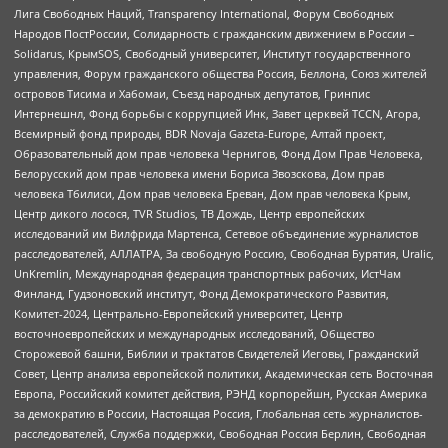
Лига Свободных Наций, Transparеncy International, Форум Свободных
Народов ПостРоссии, Солидарность с гражданским движением в России –
Solidarus, КрымSOS, Свободный университет, Институт государственного
управления, Форум гражданского общества Россия, Беллона, Союз жителей
островов Тисима и Хабомаи, Съезд народных депутатов, Гринпис
Интернешнл, Фонд борьбы с коррупцией Инк, Завет церквей TCCN, Агора,
Всемирный фонд природы, BDR Novaja Gazeta-Europe, Алтай проект,
Образовательный дом прав человека Чернигов, Фонд Дом Прав Человека,
Белорусский дом прав человека имени Бориса Звозскова, Дом прав
человека Тбилиси, Дом прав человека Ереван, Дом прав человека Крым,
Центр дикого лосося, TVR Studios, ТВ Дождь, Центр европейских
исследований им Вилфрида Мартенса, Сетевое объединение журналистов
расследователей, АЛЛАТРА, За свободную Россию, Свободная Бурятия, Uralic,
UnKremlin, Международная федерация транспортных рабочих, ИстЧам
Финланд, Гудзоновский институт, Фонд Демократического Развития,
Комитет-2024, Центрально-Европейский университет, Центр
восточноевропейских и международных исследований, Общество
Сторожевой башни, Библии и трактатов Свидетелей Иеговы, Гражданский
Совет, Центр анализа европейской политики, Академическая сеть Восточная
Европа, Российский комитет действия, РЭНД корпорейшн, Русская Америка
за демократию в России, Настоящая Россия, Глобальная сеть журналистов-
расследователей, Служба поддержки, Свободная Россия Берлин, Свободная