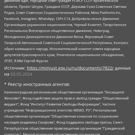
движение Адат, Народный совет граждан РСФСР СССР Архангельской
области, Проект Штурм, Граждане СССР, Держава Союз Советских Светлых
Родов, Совет Советских Социалистических Районов, Meta Platforms Inc,
Facebook, Instagram, WhatsApp, СИЧ-С14, Добровольческое Движение
Организации украинских националистов, Черный Комитет, Татарстанское
Региональное Всетатарское общественное движение, Невоград,
Молодежное Демократическое Движение Весна, Верховный Совет
Татарской Автономной Советской Социалистической Республики, Конгресс
ойрат-калмыцкого народа, Исполнительный комитет совета народных
депутатов Красноярского края, Этническое национальное объединение,
ЛГБТ, Я.МЫ Сергей Фургал
Источник:
https://minjust.gov.ru/ru/documents/7822/
данные
на
03.05.2024
* Реестр иностранных агентов:
Калининградская региональная общественная организация "Экозащита!-Женсовет", Фонд содействия защите прав и свобод граждан "Общественный вердикт", Фонд "Институт Развития Свободы Информации", Частное учреждение "Информационное агентство МЕМО. РУ", Региональная общественная организация "Общественная комиссия по сохранению наследия академика Сахарова", Фонд поддержки свободы прессы, Санкт-Петербургская общественная правозащитная организация "Гражданский контроль", Межрегиональная общественная организация "Информационно-просветительский центр "Мемориал", Региональный Фонд "Центр Защиты Прав Средств Массовой Информации", с 05.12.2023 Фонд "Центр Защиты Прав Средств массовой информации", Региональная общественная благотворительная организация помощи беженцам и мигрантам "Гражданское содействие", Негосударственное образовательное учреждение дополнительного профессионального образования (повышение квалификации) специалистов "АКАДЕМИЯ ПО ПРАВАМ ЧЕЛОВЕКА", Свердловская региональная общественная организация "Сутяжник", Автономная некоммерческая организация "Центр независимых социологических исследований", Союз общественных объединений "Российский исследовательский центр по правам человека", Региональное общественное учреждение научно-информационный центр "МЕМОРИАЛ", Некоммерческая организация "Фонд защиты гласности", Автономная некоммерческая организация "Институт прав человека", Городская общественная организация "Екатеринбургское общество "МЕМОРИАЛ", Городская общественная организация "Рязанское историко-просветительское и правозащитное общество "Мемориал" (Рязанский Мемориал), Челябинский региональный орган общественной самодеятельности – женское общественное объединение "Женщины Евразии", Челябинский региональный орган общественной самодеятельности "Уральская правозащитная группа", Фонд содействия защите здоровья и социальной справедливости имени Андрея Рылькова, Автономная Некоммерческая Организация "Аналитический Центр Юрия Левады", Автономная некоммерческая организация социальной поддержки населения "Проект Апрель", Региональная общественная организация помощи женщинам и детям, находящимся в кризисной ситуации "Информационно-методический центр "Анна", Фонд содействия развитию массовых коммуникаций и правовому просвещению "Так-так-Так", Фонд содействия устойчивому развитию "Серебряная тайга", Свердловский региональный общественный фонд социальных проектов "Новое время", "Idel.Реалии", Кавказ.Реалии, Крым.Реалии, Телеканал Настоящее Время, Татаро-башкирская служба Радио Свобода (Azatliq Radiosi), Радио Свободная Европа/Радио Свобода (PCE/PC), "Сибирь.Реалии", "Фактограф", Благотворительный фонд помощи осужденным и их семьям, Автономная некоммерческая организация "Институт глобализации и социальных движений", Фонд "В защиту прав заключенных", Частное учреждение "Центр поддержки и содействия развитию средств массовой информации", Пензенский региональный общественный благотворительный фонд "Гражданский союз", "Север.Реалии", Некоммерческая организация Фонд "Правовая инициатива", Общество с ограниченной ответственностью "Радио Свободная Европа/Радио Свобода", Чешское информационное агентство "MEDIUM-ORIENT", Красноярская региональная общественная организация "Мы против СПИДа", Камалягин Денис Николаевич, Маркелов Сергей Евгеньевич, Пономарев Лев Александрович, Савицкая Людмила Алексеевна, Автономная некоммерческая организация "Центр по работе с проблемой насилия "НАСИЛИЮ.НЕТ", Межрегиональный профессиональный союз работников здравоохранения "Альянс врачей", Юридическое лицо, зарегистрированное в Латвийской Республике, SIA "Medusa Project" (регистрационный номер 40103797863, дата регистрации 10.06.2014), Некоммерческая организация "Фонд по борьбе с коррупцией", Автономная некоммерческая организация "Институт права и публичной политики", Баданин Роман Сергеевич, Гликин Максим Александрович, Железнова Мария Михайловна, Лукьянова Юлия Сергеевна, Маетная Елизавета Витальевна, Маняхин Петр Борисович, Чуракова Ольга Владимировна, Ярош Юлия Петровна, Юридическое лицо "The Insider SIA", зарегистрированное в Риге, Латвийская Республика (дата регистрации 26.06.2015), являющееся администратором доменного имени интернет-издания "The Insider SIA", https://theins.ru, Постернак Алексей Евгеньевич, Рубин Михаил Аркадьевич, Анин Роман Александрович, Юридическое лицо Istories fonds, зарегистрированное в Латвийской Республике (регистрационный номер 50008295751, дата регистрации 24.02.2020), Великовский Дмитрий Александрович, Долинина Ирина Николаевна, Мароховская Алеся Алексеевна, Шлейнов Роман Юрьевич, Шмагун Олеся Валентиновна, Общество с ограниченной ответственностью "Альтаир 2021", Общество с ограниченной ответственностью "Вега 2021", Общество с ограниченной ответственностью "Главный редактор 2021", Общество с ограниченной ответственностью "Ромашки монолит", Важенков Артем Валерьевич, Ивановская областная общественная организация "Центр гендерных исследований", Гурман Юрий Альбертович, Медиапроект "ОВД-Инфо", Егоров Владимир Владимирович, Жилинский Владимир Александрович, Общество с ограниченной ответственностью "ЗП", Иванова София Юрьевна, Карезина Инна Павловна, Кильтау Екатерина Викторовна, Петров Алексей Викторович, Пискунов Сергей Евгеньевич, Смирнов Сергей Сергеевич, Тихонов Михаил Сергеевич, Общество с ограниченной ответственностью "ЖУРНАЛИСТ-ИНОСТРАННЫЙ АГЕНТ", Арапова Галина Юрьевна, Вольтская Татьяна Анатольевна, Американская компания "Mason G.E.S. Anonymous Foundation" (США), являющаяся владельцем интернет-издания https://mnews.world/, Компания "Stichting Bellingcat", зарегистрированная в Нидерландах (дата регистрации 11.07.2018), Захаров Андрей Вячеславович, Клепиковская Екатерина Дмитриевна, Общество с ограниченной ответственностью "МЕМО", Перл Роман Александрович, Симонов Евгений Алексеевич, Соловьева Елена Анатольевна, Сотников Даниил Владимирович, Сурначева Елизавета Дмитриевна, Автономная некоммерческая организация по защите прав человека и информированию населения "Якутия – Наше Мнение", Общество с ограниченной ответственностью "Москоу диджитал медиа", с 26.01.2023 Общество с ограниченной ответственностью "Чайка Белые сады", Ветошкина Валерия Валерьевна, Заговора Максим Александрович, Межрегиональное общественное движение "Российская ЛГБТ - сеть", Оленичев Максим Владимирович, Павлов Иван Юрьевич, Скворцова Елена Сергеевна, Общество с ограниченной ответственностью "Как бы инагент", Кочетков Игорь Викторович, Общество с ограниченной ответственностью "Честные выборы", Еланчик Олег Александрович, Общество с ограниченной ответственностью "Нобелевский призыв", Гималова Регина Эмилевна, Григорьев Андрей Валерьевич, Григорьева Алина Александровна, Ассоциация по содействию защите прав призывников, альтернативнослужащих и военнослужащих "Правозащитная группа "Гражданин.Армия.Право", Хисамова Регина Фаритовна, Автономная некоммерческая организация по реализации социально-правовых программ "Лилит", Дальневосточное общественное движение "Маяк", Санкт-Петербургская ЛГБТ-инициативная группа "Выход", Инициативная группа ЛГБТ+ "Реверс", Алексеев Андрей Викторович, Бекбулатова Таисия Львовна, Беляев Иван Михайлович, Владыкина Елена Сергеевна, Гельман Марат Александрович, Никульшина Вероника Юрьевна, Толоконникова Надежда Андреевна, Шендерович Виктор Анатольевич, Общество с ограниченной ответственностью "Данное сообщение", Общество с ограниченной ответственностью Издательский дом "Новая глава", Айнбиндер Александра Александровна, Московский комьюнити-центр для ЛГБТ+инициатив, Благотворительный фонд развития филантропии, Deutsche Welle (Германия, Kurt-Schumacher-Strasse 3, 53113 Bonn), Борзунова Мария Михайловна, Воробьев Виктор Викторович, Голубева Анна Львовна, Константинова Алла Михайловна, Малкова Ирина Владимировна, Мурадов Мурад Абдулгалимович, Осетинская Елизавета Николаевна, Понасенков Евгений Николаевич, Ганапольский Матвей Юрьевич, Киселев Евгений Алексеевич, Борухович Ирина Григорьевна, Дремин Иван Тимофеевич, Дубровский Дмитрий Викторович, Красноярская региональная общественная организация поддержки и развития альтернативных образовательных технологий и межкультурных коммуникаций "ИНТЕРРА", Маяковская Екатерина Алексеевна, Фейгин Марк Захарович, Филимонов Андрей Викторович, Дзугкоева Регина Николаевна, Доброхотов Роман Александрович, Дудь Юрий Александрович, Елкин Сергей Владимирович, Кругликов Кирилл Игоревич, Сабунаева Мария Леонидовна, Семенов Алексей Владимирович, Шаинян Карен Багратович, Шульман Екатерина Михайловна, Асафьев Артур Валерьевич, Вахштайн Виктор Семенович, Венедиктов Алексей Алексеевич, Лушникова Екатерина Евгеньевна, Волков Леонид Михайлович, Невзоров Александр Глебович, Пархоменко Сергей Борисович, Сироткин Ярослав Николаевич, Кара-Мурза Владимир Владимирович, Баранова Наталья Владимировна, Гозман Леонид Яковлевич, Кагарлицкий Борис Юльевич, Климарев Михаил Валерьевич, Милов Владимир Станиславович, Автономная некоммерческая организация Краснодарский центр современного искусства "Типография", Моргенштерн Алишер Тагирович, Соболь Любовь Эдуардовна, Общество с ограниченной ответственностью "ЛИЗА НОРМ", Каспаров Гарри Кимович, Ходорковский Михаил Борисович, Общество с ограниченной ответственностью "Апрельские тезисы", Данилович Ирина Брониславовна, Кашин Олег Владимирович, Петров Николай Владимирович, Пивоваров Алексей Владимирович, Соколов Михаил Владимирович, Цветкова Юлия Владимировна, Чичваркин Евгений Александрович, Комитет против пыток/Команда против пыток, Общество с ограниченной ответственностью "Первый научный", Общество с ограниченной ответственностью "Вертолет и ко", Белоцерковская Вероника Борисовна, Кац Максим Евгеньевич, Лазарева Татьяна Юрьевна, Шаведдинов Руслан Табризович, Яшин Илья Валерьевич, Общество с ограниченной ответственностью "Иноагент ААВ", Алешковский Дмитрий Петрович, Альбац Евгения Марковна, Быков Дмитрий Львович, Галямина Юлия Евгеньевна, Лойко Сергей Леонидович, Мартынов Кирилл Константинович, Медведев Сергей Александрович, Крашенинников Федор Геннадиевич, Гордеева Катерина Вл