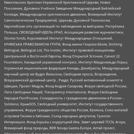
Евангельских Христиан Украинской Христианской Церкви, Новое
Поколение, Духовное Учебное Заведение Международный Библейский
Колледж, Международное христианское движение, Всемирный Институт
Саентологических Предприятий, Церковь Духовной Технологии,
Европейская сеть организаций по наблюдению за выборами, Республика
Польша, СВОБОДНЫЙ ИДЕЛЬ-УРАЛ, Ассоциация развития журналистики,
IStories fonds, Королевский Институт Международных Отношений,
КРИМСЬКА ПРАВОЗАХИСНА ГРУПА, Фонд имени Генриха Бёлля, Stichting
Bellingcat, Bellingcat Ltd, The Insider, Институт правовой инициативы
Центральной и Восточной Европы, Фонд Открытой Эстонии, Calvert 22
Foundation, Канадский украинский конгресс, Институт Макдональда-Лорье,
Украинская национальная федерация Канады, Декабристы, Международный
научный центр им Вудро Вильсона, Свободная пресса, Возрождение,
Всеукраинский духовный центр , Риддл, Русский антивоенный комитет в
Швеции, Проект Медуза, Фонд Андрея Сахарова, Форум свободной России,
Лига Свободных Наций, Transparеncy International, Форум Свободных
Народов ПостРоссии, Солидарность с гражданским движением в России –
Solidarus, КрымSOS, Свободный университет, Институт государственного
управления, Форум гражданского общества Россия, Беллона, Союз жителей
островов Тисима и Хабомаи, Съезд народных депутатов, Гринпис
Интернешнл, Фонд борьбы с коррупцией Инк, Завет церквей TCCN, Агора,
Всемирный фонд природы, BDR Novaja Gazeta-Europe, Алтай проект,
Образовательный дом прав человека Чернигов, Фонд Дом Прав Человека,