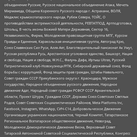
объединение Русские, Русское национальное объединение Атака, Мечеть
Мирмамеда, Община Коренного Русского народа г. Астрахани, ВОЛЯ,
Меджлис крымскотатарского народа, Рубеж Севера, ТОЙС, О
противодействии экстремистской деятельности, РЕВТАТПОД, Артподготовка,
Штольц, В честь иконы Божией Матери Державная, Сектор 16,
Независимость, Фирма, Молодежная правозащитная группа МПГ, Курсом
Правды и Единения, Каракольская инициативная группа, Автоград Крю,
Союз Славянских Сил Руси, Алля-Аят, Благотворительный пансионат Ак Умут,
Русская республика Русь, Арестантское уголовное единство, Башкорт, Нация
и свобода, Нация и свобода, W.H.С., Фалунь Дафа, Иртыш Ultras, Русский
Патриотический клуб-Новокузнецк/РПК, Сибирский державный союз, Фонд
борьбы с коррупцией, Фонд защиты прав граждан, Штабы Навального,
Совет граждан СССР Прикубанского округа г. Краснодара, Мужское
государство, Народное объединение русского движения, Народное
движение Адат, Народный совет граждан РСФСР СССР Архангельской
области, Проект Штурм, Граждане СССР, Держава Союз Советских Светлых
Родов, Совет Советских Социалистических Районов, Meta Platforms Inc,
Facebook, Instagram, WhatsApp, СИЧ-С14, Добровольческое Движение
Организации украинских националистов, Черный Комитет, Татарстанское
Региональное Всетатарское общественное движение, Невоград,
Молодежное Демократическое Движение Весна, Верховный Совет
Татарской Автономной Советской Социалистической Республики, Конгресс