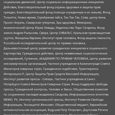
социальных движений, Центр социально-информационных инициатив
Действие, Благотворительный фонд охраны здоровья и защиты прав
граждан, Благотворительный фонд помощи осужденным и их семьям, Фонд
Тольятти, Новое время, Серебряная тайга, Так-Так-Так, Сова, центр Анна,
Проект Апрель, Самарская губерния, Эра здоровья, Мемориал,
Аналитический Центр Юрия Левады, Издательство Парк Гагарина, Фонд
имени Андрея Рылькова, Сфера, Центр СИБАЛЬТ, Уральская правозащитная
группа, Женщины Евразии, Институт прав человека, Фонд защиты гласности,
Российский исследовательский центр по правам человека,
Дальневосточный центр развития гражданских инициатив и социального
партнерства, Гражданское действие, Центр независимых социологических
исследований, Сутяжник, АКАДЕМИЯ ПО ПРАВАМ ЧЕЛОВЕКА, Центр развития
некоммерческих организаций, Частное учреждение в Калининграде Совета
Министров северных стран, Гражданское содействие, Трансперенси
Интернешнл-Р, Центр Защиты Прав Средств Массовой Информации,
Институт развития прессы - Сибирь, Частное учреждение в Санкт-
Петербурге Совета Министров Северных Стран, Фонд поддержки свободы
прессы, Гражданский контроль, Человек и Закон, Общественная комиссия
по сохранению наследия академика Сахарова, Информационное агентство
МЕМО. РУ, Институт региональной прессы, Институт Развития Свободы
Информации, Экозащита!-Женсовет, Общественный вердикт, Евразийская
антимонопольная ассоциация, Бедушев Петр Петрович, Дзугкоева Регина
Николаевна, Кривенко Сергей Владимирович, Милославский Павел