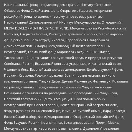
Национальный фонд в поддержку демократии, Институт Открытое
Общество Фонд Содействия, Фонд Открытое общество, Американо-
российский фонд по экономическому и правовому развитию,
Национальный Демократический Институт Международных Отношений,
MEDIA DEVELOPMENT INVESTMENT FUND, Международный Республиканский
Институт, Открытая Россия, Институт современной России, Черноморский
фонд регионального сотрудничества, Европейская Платформа за
Демократические Выборы, Международный центр электоральных
исследований, Германский фонд Маршалла Соединенных Штатов,
Тихоокеанский центр защиты окружающей среды и природных ресурсов,
Свободная Россия, Всемирный конгресс украинцев, Атлантический совет,
Человек в беде, Европейский фонд за демократию, Джеймстаунский фонд,
Прожект Хармони, Родники дракона, Врачи против насильственного
извлечения органов, Фалунь Дафа, Друзья Фалуньгун, Фалуньгун, Коалиция
по расследованию преследования в отношении Фалуньгун в Китае,
Всемирная организация по расследованию преследований Фалуньгун,
Пражский гражданский центр, Ассоциация школ политических
исследований при Совете Европы, Центр либеральной современности,
Форум русскоязычных европейцев, Немецко-русский обмен, Бард колледж,
Европейский выбор, Фонд Ходорковского, Оксфордский российский фонд,
Фонд Будущее России, Компания свободы информации, Проект Медиа,
Международное партнерство за права человека, Духовное Управление