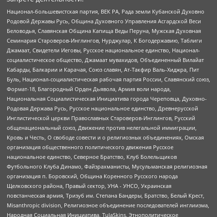
Национал-большевистская партия, ВЕК РА, Рада земли Кубанской Духовно
Родовой Державы Русь, Община Духовного Управления Асгардской Веси
Беловодья, Славянская Община Капища Веды Перуна, Мужская Духовная
Семинария Староверов-Инглингов, Нурджулар, К Богодержавию, Таблиги
Джамаат, Свидетели Иеговы, Русское национальное единство, Национал-
социалистическое общество, Джамаат мувахидов, Объединенный Вилайат
Кабарды, Балкарии и Карачая, Союз славян, Ат-Такфир Валь-Хиджра, Пит
Буль, Национал-социалистическая рабочая партия России, Славянский союз,
Формат-18, Благородный Орден Дьявола, Армия воли народа,
Национальная Социалистическая Инициатива города Череповца, Духовно-
Родовая Держава Русь, Русское национальное единство, Древнерусской
Инглистической церкви Православных Староверов-Инглингов, Русский
общенациональный союз, Движение против нелегальной иммиграции,
Кровь и Честь, О свободе совести и о религиозных объединениях, Омская
организация общественного политического движения Русское
национальное единство, Северное Братство, Клуб Болельщиков
Футбольного Клуба Динамо, Файзрахманисты, Мусульманская религиозная
организация п. Боровский, Община Коренного Русского народа
Щелковского района, Правый сектор, УНА - УНСО, Украинская
повстанческая армия, Тризуб им. Степана Бандеры, Братство, Белый Крест,
Misanthropic division, Религиозное объединение последователей инглиизма,
Народная Социальная Инициатива, TulaSkins, Этнополитическое