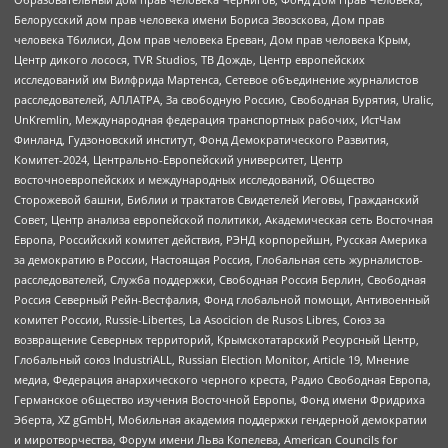
Белорусский дом прав человека имени Бориса Звозскова, Дом прав
человека Тбилиси, Дом прав человека Ереван, Дом прав человека Крым,
Центр дикого лосося, TVR Studios, ТВ Дождь, Центр европейских
исследований им Вилфрида Мартенса, Сетевое объединение журналистов
расследователей, АЛЛАТРА, За свободную Россию, Свободная Бурятия, Uralic,
UnKremlin, Международная федерация транспортных рабочих, ИстЧам
Финланд, Гудзоновский институт, Фонд Демократического Развития,
Комитет-2024, Центрально-Европейский университет, Центр
восточноевропейских и международных исследований, Общество
Сторожевой башни, Библии и трактатов Свидетелей Иеговы, Гражданский
Совет, Центр анализа европейской политики, Академическая сеть Восточная
Европа, Российский комитет действия, РЭНД корпорейшн, Русская Америка
за демократию в России, Настоящая Россия, Глобальная сеть журналистов-
расследователей, Служба поддержки, Свободная Россия Берлин, Свободная
Россия Северный Рейн-Вестфалия, Фонд глобальной помощи, Антивоенный
комитет России, Russie-Libertes, La Asocicion de Rusos Libres, Союз за
возвращение Северных территорий, Крымскотатарский Ресурсный Центр,
Глобальный союз IndustriALL, Russian Election Monitor, Article 19, Мнение
медиа, Федерация анархического черного креста, Радио Свободная Европа,
Германское общество изучения Восточной Европы, Фонд имени Фридриха
Эберта, XZ gGmbH, Мобильная академия поддержки гендерной демократии
и миротворчества, Форум имени Льва Копелева, American Councils for