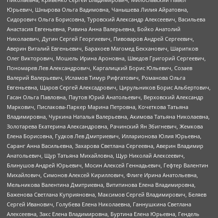
Юрьевич, Шнырова Ольга Вадимовна, Чанышева Лилия Айратовна,
Сидорович Ольга Борисовна, Туровский Александр Алексеевич, Васильева
Анастасия Евгеньевна, Ривина Анна Валерьевна, Бойко Анатолий
Николаевич, Дугин Сергей Георгиевич, Пивоваров Андрей Сергеевич,
Аверин Виталий Евгеньевич, Барахоев Магомед Бекханович, Шарипков
Олег Викторович, Мошель Ирина Ароновна, Шведов Григорий Сергеевич,
Пономарев Лев Александрович, Каргалицкий Борис Юльевич, Созаев
Валерий Валерьевич, Исламов Тимур Рифгатович, Романова Ольга
Евгеньевна, Щаров Сергей Алексадрович, Цирульников Борис Альбертович,
Гасан Ольга Павловна, Паутов Юрий Анатольевич, Верховский Александр
Маркович, Пислакова-Паркер Марина Петровна, Кочеткова Татьяна
Владимировна, Чуркина Наталья Валерьевна, Акимова Татьяна Николаевна,
Золотарева Екатерина Александровна, Рачинский Ян Збигневич, Жемкова
Елена Борисовна, Гудков Лев Дмитриевич, Илларионова Юлия Юрьевна,
Саранг Анна Васильевна, Захарова Светлана Сергеевна, Аверин Владимир
Анатольевич, Щур Татьяна Михайловна, Щур Николай Алексеевич,
Блинушов Андрей Юрьевич, Мосин Алексей Геннадьевич, Гефтер Валентин
Михайлович, Симонов Алексей Кириллович, Флиге Ирина Анатольевна,
Мельникова Валентина Дмитриевна, Вититинова Елена Владимировна,
Баженова Светлана Куприяновна, Максимов Сергей Владимирович, Беляев
Сергей Иванович, Голубева Елена Николаевна, Ганнушкина Светлана
Алексеевна, Закс Елена Владимировна, Буртина Елена Юрьевна, Гендель