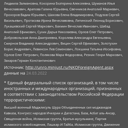
Людмила Залмановна, Кокорина Екатерина Алексеевна, Шуманов Илья
Вячеславович, Арапова Галина Юрьевна, Свечников Анатолий Мариевич,
Прохоров Вадим Юрьевич, Шахова Елена Владимировна, Подузов Сергей
Васильевич, Протасова Ирина Вячеславовна, Литинский Леонид Борисович,
Лукашевский Сергей Маркович, Бахмин Вячеслав Иванович, Шабад
Анатолий Ефимович, Сухих Дарья Николаевна, Орлов Олег Петрович,
Добровольская Анна Дмитриевна, Королева Александра Евгеньевна,
Смирнов Владимир Александрович, Вицин Сергей Ефимович, Золотухин
Борис Андреевич, Левинсон Лев Семенович, Локшина Татьяна Иосифовна,
Орлов Олег Петрович, Полякова Мара Федоровна, Резник Генри Маркович,
Захаров Герман Константинович
Источник:
http://unro.minjust.ru/NKOForeignAgent.aspx
данные на
24.03.2022
* Единый федеральный список организаций, в том числе
иностранных и международных организаций, признанных
в соответствии с законодательством Российской Федерации
террористическими:
Высший военный Маджлисуль Шура Объединенных сил моджахедов
Кавказа, Конгресс народов Ичкерии и Дагестана, База, Асбат аль-Ансар,
Священная война, Исламская группа, Братья-мусульмане, Партия
исламского освобождения, Лашкар-И-Тайба, Исламская группа, Движение