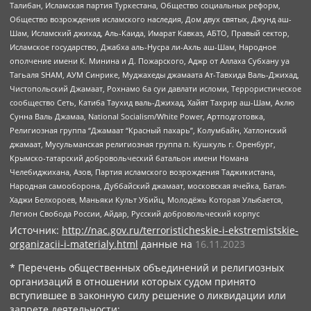
Талибан, Исламская партия Туркестана, Общество социальных реформ,
Общество возрождения исламского наследия, Дом двух святых, Джунд аш-
Шам, Исламский джихад, Аль-Каида, Имарат Кавказ, АБТО, Правый сектор,
Исламское государство, Джабха аль-Нусра ли-Ахль аш-Шам, Народное
ополчение имени К. Минина и Д. Пожарского, Аджр от Аллаха Субхану уа
Тагьаля SHAM, АУМ Синрике, Муджахеды джамаата Ат-Тавхида Валь-Джихад,
Чистопольский Джамаат, Рохнамо ба суи давлати исломи, Террористическое
сообщество Сеть, Катиба Таухид валь-Джихад, Хайят Тахрир аш-Шам, Ахлю
Сунна Валь Джамаа, National Socialism/White Power, Артподготовка,
Религиозная группа “Джамаат “Красный пахарь”, Колумбайн, Хатлонский
джамаат, Мусульманская религиозная группа п. Кушкуль г. Оренбург,
Крымско-татарский добровольческий батальон имени Номана
Челебиджихана, Азов, Партия исламского возрождения Таджикистана,
Народная самооборона, Дуббайский джамаат, московская ячейка, Батал-
Хаджи Белхороев, Маньяки Культ Убийц, Молодёжь Которая Улыбается,
Легион Свобода России, Айдар, Русский добровольческий корпус
Источник:
http://nac.gov.ru/terroristicheskie-i-ekstremistskie-
organizacii-i-materialy.html
данные на
16.11.2023
* Перечень общественных объединений и религиозных
организаций в отношении которых судом принято
вступившее в законную силу решение о ликвидации или
запрете деятельности: