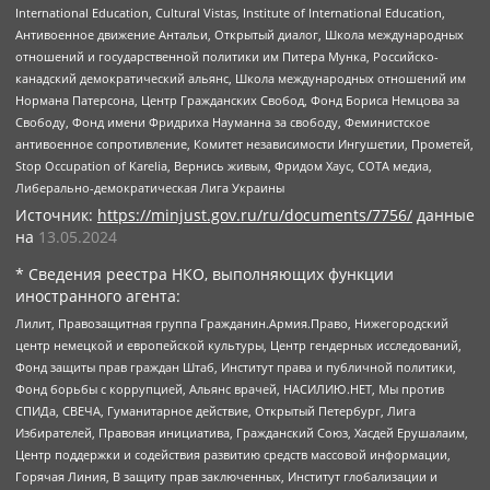
International Education, Cultural Vistas, Institute of International Education,
Антивоенное движение Антальи, Открытый диалог, Школа международных
отношений и государственной политики им Питера Мунка, Российско-
канадский демократический альянс, Школа международных отношений им
Нормана Патерсона, Центр Гражданских Свобод, Фонд Бориса Немцова за
Свободу, Фонд имени Фридриха Науманна за свободу, Феминистское
антивоенное сопротивление, Комитет независимости Ингушетии, Прометей,
Stop Occupation of Karelia, Вернись живым, Фридом Хаус, СОТА медиа,
Либерально-демократическая Лига Украины
Источник:
https://minjust.gov.ru/ru/documents/7756/
данные
на
13.05.2024
* Сведения реестра НКО, выполняющих функции
иностранного агента:
Лилит, Правозащитная группа Гражданин.Армия.Право, Нижегородский
центр немецкой и европейской культуры, Центр гендерных исследований,
Фонд защиты прав граждан Штаб, Институт права и публичной политики,
Фонд борьбы с коррупцией, Альянс врачей, НАСИЛИЮ.НЕТ, Мы против
СПИДа, СВЕЧА, Гуманитарное действие, Открытый Петербург, Лига
Избирателей, Правовая инициатива, Гражданский Союз, Хасдей Ерушалаим,
Центр поддержки и содействия развитию средств массовой информации,
Горячая Линия, В защиту прав заключенных, Институт глобализации и