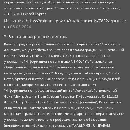
ойрат-калмыцкого народа, Исполнительный комитет совета народных
депутатов Красноярского края, Этническое национальное объединение,
ЛГБТ, Я.МЫ Сергей Фургал
Источник:
https://minjust.gov.ru/ru/documents/7822/
данные
на
03.05.2024
* Реестр иностранных агентов:
Калининградская региональная общественная организация "Экозащита!-Женсовет", Фонд содействия защите прав и свобод граждан "Общественный вердикт", Фонд "Институт Развития Свободы Информации", Частное учреждение "Информационное агентство МЕМО. РУ", Региональная общественная организация "Общественная комиссия по сохранению наследия академика Сахарова", Фонд поддержки свободы прессы, Санкт-Петербургская общественная правозащитная организация "Гражданский контроль", Межрегиональная общественная организация "Информационно-просветительский центр "Мемориал", Региональный Фонд "Центр Защиты Прав Средств Массовой Информации", с 05.12.2023 Фонд "Центр Защиты Прав Средств массовой информации", Региональная общественная благотворительная организация помощи беженцам и мигрантам "Гражданское содействие", Негосударственное образовательное учреждение дополнительного профессионального образования (повышение квалификации) специалистов "АКАДЕМИЯ ПО ПРАВАМ ЧЕЛОВЕКА", Свердловская региональная общественная организация "Сутяжник", Автономная некоммерческая организация "Центр независимых социологических исследований", Союз общественных объединений "Российский исследовательский центр по правам человека", Региональное общественное учреждение научно-информационный центр "МЕМОРИАЛ", Некоммерческая организация "Фонд защиты гласности", Автономная некоммерческая организация "Институт прав человека", Городская общественная организация "Екатеринбургское общество "МЕМОРИАЛ", Городская общественная организация "Рязанское историко-просветительское и правозащитное общество "Мемориал" (Рязанский Мемориал), Челябинский региональный орган общественной самодеятельности – женское общественное объединение "Женщины Евразии", Челябинский региональный орган общественной самодеятельности "Уральская правозащитная группа", Фонд содействия защите здоровья и социальной справедливости имени Андрея Рылькова, Автономная Некоммерческая Организация "Аналитический Центр Юрия Левады", Автономная некоммерческая организация социальной поддержки населения "Проект Апрель", Региональная общественная организация помощи женщинам и детям, находящимся в кризисной ситуации "Информационно-методический центр "Анна", Фонд содействия развитию массовых коммуникаций и правовому просвещению "Так-так-Так", Фонд содействия устойчивому развитию "Серебряная тайга", Свердловский региональный общественный фонд социальных проектов "Новое время", "Idel.Реалии", Кавказ.Реалии, Крым.Реалии, Телеканал Настоящее Время, Татаро-башкирская служба Радио Свобода (Azatliq Radiosi), Радио Свободная Европа/Радио Свобода (PCE/PC), "Сибирь.Реалии", "Фактограф", Благотворительный фонд помощи осужденным и их семьям, Автономная некоммерческая организация "Институт глобализации и социальных движений", Фонд "В защиту прав заключенных", Частное учреждение "Центр поддержки и содействия развитию средств массовой информации", Пензенский региональный общественный благотворительный фонд "Гражданский союз", "Север.Реалии", Некоммерческая организация Фонд "Правовая инициатива", Общество с ограниченной ответственностью "Радио Свободная Европа/Радио Свобода", Чешское информационное агентство "MEDIUM-ORIENT", Красноярская региональная общественная организация "Мы против СПИДа", Камалягин Денис Николаевич, Маркелов Сергей Евгеньевич, Пономарев Лев Александрович, Савицкая Людмила Алексеевна, Автономная некоммерческая организация "Центр по работе с проблемой насилия "НАСИЛИЮ.НЕТ", Межрегиональный профессиональный союз работников здравоохранения "Альянс врачей", Юридическое лицо, зарегистрированное в Латвийской Республике, SIA "Medusa Project" (регистрационный номер 40103797863, дата регистрации 10.06.2014), Некоммерческая организация "Фонд по борьбе с коррупцией", Автономная некоммерческая организация "Институт права и публичной политики", Баданин Роман Сергеевич, Гликин Максим Александрович, Железнова Мария Михайловна, Лукьянова Юлия Сергеевна, Маетная Елизавета Витальевна, Маняхин Петр Борисович, Чуракова Ольга Владимировна, Ярош Юлия Петровна, Юридическое лицо "The Insider SIA", зарегистрированное в Риге, Латвийская Республика (дата регистрации 26.06.2015), являющееся администратором доменного имени интернет-издания "The Insider SIA", https://theins.ru, Постернак Алексей Евгеньевич, Рубин Михаил Аркадьевич, Анин Роман Александрович, Юридическое лицо Istories fonds, зарегистрированное в Латвийской Республике (регистрационный номер 50008295751, дата регистрации 24.02.2020), Великовский Дмитрий Александрович, Долинина Ирина Николаевна, Мароховская Алеся Алексеевна, Шлейнов Роман Юрьевич, Шмагун Олеся Валентиновна, Общество с ограниченной ответственностью "Альтаир 2021", Общество с ограниченной ответственностью "Вега 2021", Общество с ограниченной ответственностью "Главный редактор 2021", Общество с ограниченной ответственностью "Ромашки монолит", Важенков Артем Валерьевич, Ивановская областная общественная организация "Центр гендерных исследований", Гурман Юрий Альбертович, Медиапроект "ОВД-Инфо", Егоров Владимир Владимирович, Жилинский Владимир Александрович, Общество с ограниченной ответственностью "ЗП", Иванова София Юрьевна, Карезина Инна Павловна, Кильтау Екатерина Викторовна, Петров Алексей Викторович, Пискунов Сергей Евгеньевич, Смирнов Сергей Сергеевич, Тихонов Михаил Сергеевич, Общество с ограниченной ответственностью "ЖУРНАЛИСТ-ИНОСТРАННЫЙ АГЕНТ", Арапова Галина Юрьевна, Вольтская Татьяна Анатольевна, Американская компания "Mason G.E.S. Anonymous Foundation" (США), являющаяся владельцем интернет-издания https://mnews.world/, Компания "Stichting Bellingcat", зарегистрированная в Нидерландах (дата регистрации 11.07.2018), Захаров Андрей Вячеславович, Клепиковская Екатерина Дмитриевна, Общество с ограниченной ответственностью "МЕМО", Перл Роман Александрович, Симонов Евгений Алексеевич, Соловьева Елена Анатольевна, Сотников Даниил Владимирович, Сурначева Елизавета Дмитриевна, Автономная некоммерческая организация по защите прав человека и информированию населения "Якутия – Наше Мнение", Общество с ограниченной ответственностью "Москоу диджитал медиа", с 26.01.2023 Общество с ограниченной ответственностью "Чайка Белые сады", Ветошкина Валерия Валерьевна, Заговора Максим Александрович, Межрегиональное общественное движение "Российская ЛГБТ - сеть", Оленичев Максим Владимирович, Павлов Иван Юрьевич, Скворцова Елена Сергеевна, Общество с ограниченной ответственностью "Как бы инагент", Кочетков Игорь Викторович, Общество с ограниченной ответственностью "Честные выборы", Еланчик Олег Александрович, Общество с ограниченной ответственностью "Нобелевский призыв", Гималова Регина Эмилевна, Григорьев Андрей Валерьевич, Григорьева Алина Александровна, Ассоциация по содействию защите прав призывников, альтернативнослужащих и военнослужащих "Правозащитная группа "Гражданин.Армия.Право", Хисамова Регина Фаритовна, Автономная некоммерческая организация по реализации социально-правовых программ "Лилит", Дальневосточное общественное движение "Маяк", Санкт-Петербургская ЛГБТ-инициативная группа "Выход", Инициативная группа ЛГБТ+ "Реверс", Алексеев Андрей Викторович, Бекбулатова Таисия Львовна, Беляев Иван Михайлович, Владыкина Елена Сергеевна, Гельман Марат Александрович, Никульшина Вероника Юрьевна, Толоконникова Надежда Андреевна, Шендерович Виктор Анатольевич, Общество с ограниченной ответственностью "Данное сообщение", Общество с ограниченной ответственностью Издательский дом "Новая глава", Айнбиндер Александра Александровна, Московский комьюнити-центр для ЛГБТ+инициатив, Благотворительный фонд развития филантропии, Deutsche Welle (Германия, Kurt-Schumacher-Strasse 3, 53113 Bonn), Борзунова Мария Михайловна, Воробьев Виктор Викторович, Голубева Анна Львовна, Константинова Алла Михайловна, Малкова Ирина Владимировна, Мурадов Мурад Абдулгалимович, Осетинская Елизавета Николаевна, Понасенков Евгений Николаевич, Ганапольский Матвей Юрьевич, Киселев Евгений Алексеевич, Борухович Ирина Григорьевна, Дремин Иван Тимофеевич, Дубровский Дмитрий Викторович, Красноярская региональная общественная организация поддержки и развития альтернативных образовательных технологий и межкультурных коммуникаций "ИНТЕРРА", Маяковская Екатерина Алексеевна, Фейгин Марк Захарович, Филимонов Андрей Викторович, Дзугкоева Регина Николаевна, Доброхотов Роман Александрович, Дудь Юрий Александрович, Елкин Сергей Владимирович, Кругликов Кирилл Игоревич, Сабунаева Мария Леонидовна, Семенов Алексей Владимирович, Шаинян Карен Багратович, Шульман Екатерина Михайловна, Асафьев Артур Валерьевич, Вахштайн Виктор Семенович, Венедиктов Алексей Алексеевич, Лушникова Екатерина Евгеньевна, Волков Леонид Михайлович, Невзоров Александр Глебович, Пархоменко Сергей Борисович, Сироткин Ярослав Николаевич, Кара-Мурза Владимир Владимирович, Баранова Наталья Владимировна, Гозман Леонид Яковлевич, Кагарлицкий Борис Юльевич, Климарев Михаил Валерьевич, Милов Владимир Станиславович, Автономная некоммерческая организация Краснодарский центр современного искусства "Типография", Моргенштерн Алишер Тагирович, Соболь Любовь Эдуардовна, Общество с ограниченной ответственностью "ЛИЗА НОРМ", Каспаров Гарри Кимович, Ходорковский Михаил Борисович, Общество с ограниченной ответственностью "Апрельские тезисы", Данилович Ирина Брониславовна, Кашин Олег Владимирович, Петров Николай Владимирович, Пивоваров Алексей Владимирович, Соколов Михаил Владимирович, Цветкова Юлия Владимировна, Чичваркин Евгений Александрович, Комитет против пыток/Команда против пыток, Общество с ограниченной ответственностью "Первый научный", Общество с ограниченной ответственностью "Вертолет и ко", Белоцерковская Вероника Борисовна, Кац Максим Евгеньевич, Лазарева Татьяна Юрьевна, Шаведдинов Руслан Табризович, Яшин Илья Валерьевич, Общество с ограниченной ответственностью "Иноагент ААВ", Алешковский Дмитрий Петрович, Альбац Евгения Марковна, Быков Дмитрий Львович, Галямина Юлия Евгеньевна, Лойко Сергей Леонидович, Мартынов Кирилл Константинович, Медведев Сергей Александрович, Крашенинников Федор Геннадиевич, Гордеева Катерина Вл