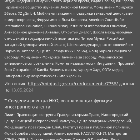
медиа, Федерация анархического черного креста, Радио Свободная Европа,
Германское общество изучения Восточной Европы, Фонд имени Фридриха
Эберта, XZ gGmbH, Мобильная академия поддержки гендерной демократии
и миротворчества, Форум имени Льва Копелева, American Councils for
International Education, Cultural Vistas, Institute of International Education,
Антивоенное движение Антальи, Открытый диалог, Школа международных
отношений и государственной политики им Питера Мунка, Российско-
канадский демократический альянс, Школа международных отношений им
Нормана Патерсона, Центр Гражданских Свобод, Фонд Бориса Немцова за
Свободу, Фонд имени Фридриха Науманна за свободу, Феминистское
антивоенное сопротивление, Комитет независимости Ингушетии, Прометей,
Stop Occupation of Karelia, Вернись живым, Фридом Хаус, СОТА медиа,
Либерально-демократическая Лига Украины
Источник:
https://minjust.gov.ru/ru/documents/7756/
данные
на
13.05.2024
* Сведения реестра НКО, выполняющих функции
иностранного агента:
Лилит, Правозащитная группа Гражданин.Армия.Право, Нижегородский
центр немецкой и европейской культуры, Центр гендерных исследований,
Фонд защиты прав граждан Штаб, Институт права и публичной политики,
Фонд борьбы с коррупцией, Альянс врачей, НАСИЛИЮ.НЕТ, Мы против
СПИДа, СВЕЧА, Гуманитарное действие, Открытый Петербург, Лига