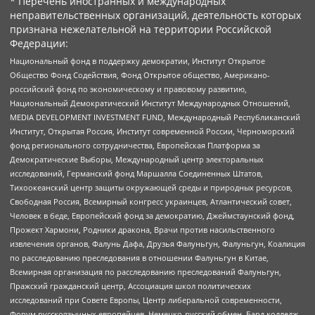
* Перечень иностранных и международных
неправительственных организаций, деятельность которых
признана нежелательной на территории Российской
Федерации:
Национальный фонд в поддержку демократии, Институт Открытое
Общество Фонд Содействия, Фонд Открытое общество, Американо-
российский фонд по экономическому и правовому развитию,
Национальный Демократический Институт Международных Отношений,
MEDIA DEVELOPMENT INVESTMENT FUND, Международный Республиканский
Институт, Открытая Россия, Институт современной России, Черноморский
фонд регионального сотрудничества, Европейская Платформа за
Демократические Выборы, Международный центр электоральных
исследований, Германский фонд Маршалла Соединенных Штатов,
Тихоокеанский центр защиты окружающей среды и природных ресурсов,
Свободная Россия, Всемирный конгресс украинцев, Атлантический совет,
Человек в беде, Европейский фонд за демократию, Джеймстаунский фонд,
Прожект Хармони, Родники дракона, Врачи против насильственного
извлечения органов, Фалунь Дафа, Друзья Фалуньгун, Фалуньгун, Коалиция
по расследованию преследования в отношении Фалуньгун в Китае,
Всемирная организация по расследованию преследований Фалуньгун,
Пражский гражданский центр, Ассоциация школ политических
исследований при Совете Европы, Центр либеральной современности,
Форум русскоязычных европейцев, Немецко-русский обмен, Бард колледж,