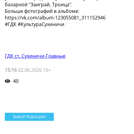
базарной "Заиграй, Троица".
Больше фотографий в альбоме:
https://vk.com/album-123055081_311152946
#ГДК #КультураСухиничи
ГДК ст. Сухиничи-Главные
15:16
02.06.2026 16+
40
ВЫБОР РЕДАКЦИИ