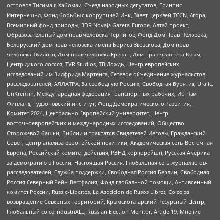
островов Тисима и Хабомаи, Съезд народных депутатов, Гринпис
Интернешнл, Фонд борьбы с коррупцией Инк, Завет церквей TCCN, Агора,
Всемирный фонд природы, BDR Novaja Gazeta-Europe, Алтай проект,
Образовательный дом прав человека Чернигов, Фонд Дом Прав Человека,
Белорусский дом прав человека имени Бориса Звозскова, Дом прав
человека Тбилиси, Дом прав человека Ереван, Дом прав человека Крым,
Центр дикого лосося, TVR Studios, ТВ Дождь, Центр европейских
исследований им Вилфрида Мартенса, Сетевое объединение журналистов
расследователей, АЛЛАТРА, За свободную Россию, Свободная Бурятия, Uralic,
UnKremlin, Международная федерация транспортных рабочих, ИстЧам
Финланд, Гудзоновский институт, Фонд Демократического Развития,
Комитет-2024, Центрально-Европейский университет, Центр
восточноевропейских и международных исследований, Общество
Сторожевой башни, Библии и трактатов Свидетелей Иеговы, Гражданский
Совет, Центр анализа европейской политики, Академическая сеть Восточная
Европа, Российский комитет действия, РЭНД корпорейшн, Русская Америка
за демократию в России, Настоящая Россия, Глобальная сеть журналистов-
расследователей, Служба поддержки, Свободная Россия Берлин, Свободная
Россия Северный Рейн-Вестфалия, Фонд глобальной помощи, Антивоенный
комитет России, Russie-Libertes, La Asocicion de Rusos Libres, Союз за
возвращение Северных территорий, Крымскотатарский Ресурсный Центр,
Глобальный союз IndustriALL, Russian Election Monitor, Article 19, Мнение