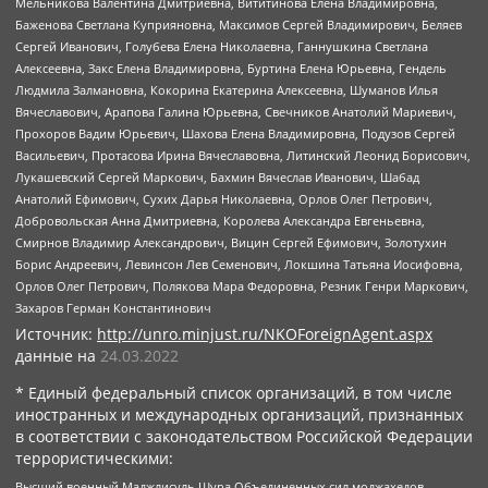
Мельникова Валентина Дмитриевна, Вититинова Елена Владимировна,
Баженова Светлана Куприяновна, Максимов Сергей Владимирович, Беляев
Сергей Иванович, Голубева Елена Николаевна, Ганнушкина Светлана
Алексеевна, Закс Елена Владимировна, Буртина Елена Юрьевна, Гендель
Людмила Залмановна, Кокорина Екатерина Алексеевна, Шуманов Илья
Вячеславович, Арапова Галина Юрьевна, Свечников Анатолий Мариевич,
Прохоров Вадим Юрьевич, Шахова Елена Владимировна, Подузов Сергей
Васильевич, Протасова Ирина Вячеславовна, Литинский Леонид Борисович,
Лукашевский Сергей Маркович, Бахмин Вячеслав Иванович, Шабад
Анатолий Ефимович, Сухих Дарья Николаевна, Орлов Олег Петрович,
Добровольская Анна Дмитриевна, Королева Александра Евгеньевна,
Смирнов Владимир Александрович, Вицин Сергей Ефимович, Золотухин
Борис Андреевич, Левинсон Лев Семенович, Локшина Татьяна Иосифовна,
Орлов Олег Петрович, Полякова Мара Федоровна, Резник Генри Маркович,
Захаров Герман Константинович
Источник:
http://unro.minjust.ru/NKOForeignAgent.aspx
данные на
24.03.2022
* Единый федеральный список организаций, в том числе
иностранных и международных организаций, признанных
в соответствии с законодательством Российской Федерации
террористическими:
Высший военный Маджлисуль Шура Объединенных сил моджахедов