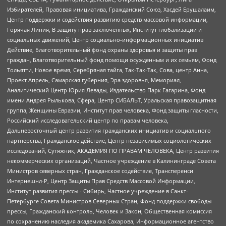
Избирателей, Правовая инициатива, Гражданский Союз, Хасдей Ерушалаим,
Центр поддержки и содействия развитию средств массовой информации,
Горячая Линия, В защиту прав заключенных, Институт глобализации и
социальных движений, Центр социально-информационных инициатив
Действие, Благотворительный фонд охраны здоровья и защиты прав
граждан, Благотворительный фонд помощи осужденным и их семьям, Фонд
Тольятти, Новое время, Серебряная тайга, Так-Так-Так, Сова, центр Анна,
Проект Апрель, Самарская губерния, Эра здоровья, Мемориал,
Аналитический Центр Юрия Левады, Издательство Парк Гагарина, Фонд
имени Андрея Рылькова, Сфера, Центр СИБАЛЬТ, Уральская правозащитная
группа, Женщины Евразии, Институт прав человека, Фонд защиты гласности,
Российский исследовательский центр по правам человека,
Дальневосточный центр развития гражданских инициатив и социального
партнерства, Гражданское действие, Центр независимых социологических
исследований, Сутяжник, АКАДЕМИЯ ПО ПРАВАМ ЧЕЛОВЕКА, Центр развития
некоммерческих организаций, Частное учреждение в Калининграде Совета
Министров северных стран, Гражданское содействие, Трансперенси
Интернешнл-Р, Центр Защиты Прав Средств Массовой Информации,
Институт развития прессы - Сибирь, Частное учреждение в Санкт-
Петербурге Совета Министров Северных Стран, Фонд поддержки свободы
прессы, Гражданский контроль, Человек и Закон, Общественная комиссия
по сохранению наследия академика Сахарова, Информационное агентство