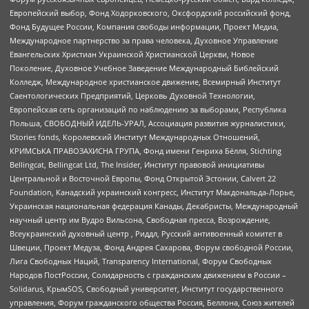
Европейский выбор, Фонд Ходорковского, Оксфордский российский фонд,
Фонд Будущее России, Компания свободы информации, Проект Медиа,
Международное партнерство за права человека, Духовное Управление
Евангельских Христиан Украинской Христианской Церкви, Новое
Поколение, Духовное Учебное Заведение Международный Библейский
Колледж, Международное христианское движение, Всемирный Институт
Саентологических Предприятий, Церковь Духовной Технологии,
Европейская сеть организаций по наблюдению за выборами, Республика
Польша, СВОБОДНЫЙ ИДЕЛЬ-УРАЛ, Ассоциация развития журналистики,
IStories fonds, Королевский Институт Международных Отношений,
КРИМСЬКА ПРАВОЗАХИСНА ГРУПА, Фонд имени Генриха Бёлля, Stichting
Bellingcat, Bellingcat Ltd, The Insider, Институт правовой инициативы
Центральной и Восточной Европы, Фонд Открытой Эстонии, Calvert 22
Foundation, Канадский украинский конгресс, Институт Макдональда-Лорье,
Украинская национальная федерация Канады, Декабристы, Международный
научный центр им Вудро Вильсона, Свободная пресса, Возрождение,
Всеукраинский духовный центр , Риддл, Русский антивоенный комитет в
Швеции, Проект Медуза, Фонд Андрея Сахарова, Форум свободной России,
Лига Свободных Наций, Transparеncy International, Форум Свободных
Народов ПостРоссии, Солидарность с гражданским движением в России –
Solidarus, КрымSOS, Свободный университет, Институт государственного
управления, Форум гражданского общества Россия, Беллона, Союз жителей