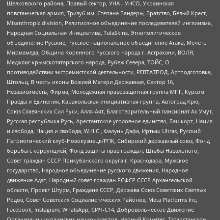
Щелковского района, Правый сектор, УНА - УНСО, Украинская
повстанческая армия, Тризуб им. Степана Бандеры, Братство, Белый Крест,
Misanthropic division, Религиозное объединение последователей инглиизма,
Народная Социальная Инициатива, TulaSkins, Этнополитическое
объединение Русские, Русское национальное объединение Атака, Мечеть
Мирмамеда, Община Коренного Русского народа г. Астрахани, ВОЛЯ,
Меджлис крымскотатарского народа, Рубеж Севера, ТОЙС, О
противодействии экстремистской деятельности, РЕВТАТПОД, Артподготовка,
Штольц, В честь иконы Божией Матери Державная, Сектор 16,
Независимость, Фирма, Молодежная правозащитная группа МПГ, Курсом
Правды и Единения, Каракольская инициативная группа, Автоград Крю,
Союз Славянских Сил Руси, Алля-Аят, Благотворительный пансионат Ак Умут,
Русская республика Русь, Арестантское уголовное единство, Башкорт, Нация
и свобода, Нация и свобода, W.H.С., Фалунь Дафа, Иртыш Ultras, Русский
Патриотический клуб-Новокузнецк/РПК, Сибирский державный союз, Фонд
борьбы с коррупцией, Фонд защиты прав граждан, Штабы Навального,
Совет граждан СССР Прикубанского округа г. Краснодара, Мужское
государство, Народное объединение русского движения, Народное
движение Адат, Народный совет граждан РСФСР СССР Архангельской
области, Проект Штурм, Граждане СССР, Держава Союз Советских Светлых
Родов, Совет Советских Социалистических Районов, Meta Platforms Inc,
Facebook, Instagram, WhatsApp, СИЧ-С14, Добровольческое Движение
Организации украинских националистов, Черный Комитет, Татарстанское