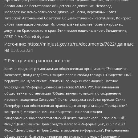
Региональное Всетатарское общественное движение, Невоград,
Молодежное Демократическое Движение Весна, Верховный Совет
Татарской Автономной Советской Социалистической Республики, Конгресс
ойрат-калмыцкого народа, Исполнительный комитет совета народных
депутатов Красноярского края, Этническое национальное объединение,
ЛГБТ, Я.МЫ Сергей Фургал
Источник:
https://minjust.gov.ru/ru/documents/7822/
данные
на
03.05.2024
* Реестр иностранных агентов:
Калининградская региональная общественная организация "Экозащита!-Женсовет", Фонд содействия защите прав и свобод граждан "Общественный вердикт", Фонд "Институт Развития Свободы Информации", Частное учреждение "Информационное агентство МЕМО. РУ", Региональная общественная организация "Общественная комиссия по сохранению наследия академика Сахарова", Фонд поддержки свободы прессы, Санкт-Петербургская общественная правозащитная организация "Гражданский контроль", Межрегиональная общественная организация "Информационно-просветительский центр "Мемориал", Региональный Фонд "Центр Защиты Прав Средств Массовой Информации", с 05.12.2023 Фонд "Центр Защиты Прав Средств массовой информации", Региональная общественная благотворительная организация помощи беженцам и мигрантам "Гражданское содействие", Негосударственное образовательное учреждение дополнительного профессионального образования (повышение квалификации) специалистов "АКАДЕМИЯ ПО ПРАВАМ ЧЕЛОВЕКА", Свердловская региональная общественная организация "Сутяжник", Автономная некоммерческая организация "Центр независимых социологических исследований", Союз общественных объединений "Российский исследовательский центр по правам человека", Региональное общественное учреждение научно-информационный центр "МЕМОРИАЛ", Некоммерческая организация "Фонд защиты гласности", Автономная некоммерческая организация "Институт прав человека", Городская общественная организация "Екатеринбургское общество "МЕМОРИАЛ", Городская общественная организация "Рязанское историко-просветительское и правозащитное общество "Мемориал" (Рязанский Мемориал), Челябинский региональный орган общественной самодеятельности – женское общественное объединение "Женщины Евразии", Челябинский региональный орган общественной самодеятельности "Уральская правозащитная группа", Фонд содействия защите здоровья и социальной справедливости имени Андрея Рылькова, Автономная Некоммерческая Организация "Аналитический Центр Юрия Левады", Автономная некоммерческая организация социальной поддержки населения "Проект Апрель", Региональная общественная организация помощи женщинам и детям, находящимся в кризисной ситуации "Информационно-методический центр "Анна", Фонд содействия развитию массовых коммуникаций и правовому просвещению "Так-так-Так", Фонд содействия устойчивому развитию "Серебряная тайга", Свердловский региональный общественный фонд социальных проектов "Новое время", "Idel.Реалии", Кавказ.Реалии, Крым.Реалии, Телеканал Настоящее Время, Татаро-башкирская служба Радио Свобода (Azatliq Radiosi), Радио Свободная Европа/Радио Свобода (PCE/PC), "Сибирь.Реалии", "Фактограф", Благотворительный фонд помощи осужденным и их семьям, Автономная некоммерческая организация "Институт глобализации и социальных движений", Фонд "В защиту прав заключенных", Частное учреждение "Центр поддержки и содействия развитию средств массовой информации", Пензенский региональный общественный благотворительный фонд "Гражданский союз", "Север.Реалии", Некоммерческая организация Фонд "Правовая инициатива", Общество с ограниченной ответственностью "Радио Свободная Европа/Радио Свобода", Чешское информационное агентство "MEDIUM-ORIENT", Красноярская региональная общественная организация "Мы против СПИДа", Камалягин Денис Николаевич, Маркелов Сергей Евгеньевич, Пономарев Лев Александрович, Савицкая Людмила Алексеевна, Автономная некоммерческая организация "Центр по работе с проблемой насилия "НАСИЛИЮ.НЕТ", Межрегиональный профессиональный союз работников здравоохранения "Альянс врачей", Юридическое лицо, зарегистрированное в Латвийской Республике, SIA "Medusa Project" (регистрационный номер 40103797863, дата регистрации 10.06.2014), Некоммерческая организация "Фонд по борьбе с коррупцией", Автономная некоммерческая организация "Институт права и публичной политики", Баданин Роман Сергеевич, Гликин Максим Александрович, Железнова Мария Михайловна, Лукьянова Юлия Сергеевна, Маетная Елизавета Витальевна, Маняхин Петр Борисович, Чуракова Ольга Владимировна, Ярош Юлия Петровна, Юридическое лицо "The Insider SIA", зарегистрированное в Риге, Латвийская Республика (дата регистрации 26.06.2015), являющееся администратором доменного имени интернет-издания "The Insider SIA", https://theins.ru, Постернак Алексей Евгеньевич, Рубин Михаил Аркадьевич, Анин Роман Александрович, Юридическое лицо Istories fonds, зарегистрированное в Латвийской Республике (регистрационный номер 50008295751, дата регистрации 24.02.2020), Великовский Дмитрий Александрович, Долинина Ирина Николаевна, Мароховская Алеся Алексеевна, Шлейнов Роман Юрьевич, Шмагун Олеся Валентиновна, Общество с ограниченной ответственностью "Альтаир 2021", Общество с ограниченной ответственностью "Вега 2021", Общество с ограниченной ответственностью "Главный редактор 2021", Общество с ограниченной ответственностью "Ромашки монолит", Важенков Артем Валерьевич, Ивановская областная общественная организация "Центр гендерных исследований", Гурман Юрий Альбертович, Медиапроект "ОВД-Инфо", Егоров Владимир Владимирович, Жилинский Владимир Александрович, Общество с ограниченной ответственностью "ЗП", Иванова София Юрьевна, Карезина Инна Павловна, Кильтау Екатерина Викторовна, Петров Алексей Викторович, Пискунов Сергей Евгеньевич, Смирнов Сергей Сергеевич, Тихонов Михаил Сергеевич, Общество с ограниченной ответственностью "ЖУРНАЛИСТ-ИНОСТРАННЫЙ АГЕНТ", Арапова Галина Юрьевна, Вольтская Татьяна Анатольевна, Американская компания "Mason G.E.S. Anonymous Foundation" (США), являющаяся владельцем интернет-издания https://mnews.world/, Компания "Stichting Bellingcat", зарегистрированная в Нидерландах (дата регистрации 11.07.2018), Захаров Андрей Вячеславович, Клепиковская Екатерина Дмитриевна, Общество с ограниченной ответственностью "МЕМО", Перл Роман Александрович, Симонов Евгений Алексеевич, Соловьева Елена Анатольевна, Сотников Даниил Владимирович, Сурначева Елизавета Дмитриевна, Автономная некоммерческая организация по защите прав человека и информированию населения "Якутия – Наше Мнение", Общество с ограниченной ответственностью "Москоу диджитал медиа", с 26.01.2023 Общество с ограниченной ответственностью "Чайка Белые сады", Ветошкина Валерия Валерьевна, Заговора Максим Александрович, Межрегиональное общественное движение "Российская ЛГБТ - сеть", Оленичев Максим Владимирович, Павлов Иван Юрьевич, Скворцова Елена Сергеевна, Общество с ограниченной ответственностью "Как бы инагент", Кочетков Игорь Викторович, Общество с ограниченной ответственностью "Честные выборы", Еланчик Олег Александрович, Общество с ограниченной ответственностью "Нобелевский призыв", Гималова Регина Эмилевна, Григорьев Андрей Валерьевич, Григорьева Алина Александровна, Ассоциация по содействию защите прав призывников, альтернативнослужащих и военнослужащих "Правозащитная группа "Гражданин.Армия.Право", Хисамова Регина Фаритовна, Автономная некоммерческая организация по реализации социально-правовых программ "Лилит", Дальневосточное общественное движение "Маяк", Санкт-Петербургская ЛГБТ-инициативная группа "Выход", Инициативная группа ЛГБТ+ "Реверс", Алексеев Андрей Викторович, Бекбулатова Таисия Львовна, Беляев Иван Михайлович, Владыкина Елена Сергеевна, Гельман Марат Александрович, Никульшина Вероника Юрьевна, Толоконникова Надежда Андреевна, Шендерович Виктор Анатольевич, Общество с ограниченной ответственностью "Данное сообщение", Общество с ограниченной ответственностью Издательский дом "Новая глава", Айнбиндер Александра Александровна, Московский комьюнити-центр для ЛГБТ+инициатив, Благотворительный фонд развития филантропии, Deutsche Welle (Германия, Kurt-Schumacher-Strasse 3, 53113 Bonn), Борзунова Мария Михайловна, Воробьев Виктор Викторович, Голубева Анна Львовна, Константинова Алла Михайловна, Малкова Ирина Владимировна, Мурадов Мурад Абдулгалимович, Осетинская Елизавета Николаевна, Понасенков Евгений Николаевич, Ганапольский Матвей Юрьевич, Киселев Евгений Алексеевич, Борухович Ирина Григорьевна, Дремин Иван Тимофеевич, Дубровский Дмитрий Викторович, Красноярская региональная общественная организация поддержки и развития альтернативных образовательных технологий и межкультурных коммуникаций "ИНТЕРРА", Маяковская Екатерина Алексеевна, Фейгин Марк Захарович, Филимонов Андрей Викторович, Дзугкоева Регина Николаевна, Доброхотов Роман Александрович, Дудь Юрий Александрович, Елкин Сергей Владимирович, Кругликов Кирилл Игоревич, Сабунаева Мария Леонидовна, Семенов Алексей Владимирович, Шаинян Карен Багратович, Шульман Екатерина Михайловна, Асафьев Артур Валерьевич, Вахштайн Виктор Семенович, Венедиктов Алексей Алексеевич, Лушникова Екатерина Евгеньевна, Волков Леонид Михайлович, Невзоров Александр Глебович, Пархоменко Сергей Борисович, Сироткин Ярослав Николаевич, Кара-Мурза Владимир Владимирович, Баранова Наталья Владимировна, Гозман Леонид Яковлевич, Кагарлицкий Борис Юльевич, Климарев Михаил Валерьевич, Милов Владимир Станиславович, Автономная некоммерческая организация Краснодарский центр современного искусства "Типография", Моргенштерн Алишер Тагирович, Соболь Любовь Эдуардовна, Общество с ограниченной ответственностью "ЛИЗА НОРМ", Каспаров Гарри Кимович, Ходорковский Михаил Борисович, Общество с ограниченной ответственностью "Апрельские тезисы", Данилович Ирина Брониславовна, Кашин Олег Владимирович, Петров Николай Владимирович, Пивоваров Алексей Владимирович, Соколов Михаил Владимирович, Цветкова Юлия Владимировна, Чичваркин Евгений Александрович, Комитет против пыток/Команда против пыток, Общество с ограниченной ответственностью "Первый научный", Общество с ограниченной ответственностью "Вертолет и ко", Белоцерковская Вероника Борисовна, Кац Максим Евгеньевич, Лазарева Татьяна Юрьевна, Шаведдинов Руслан Табризович, Яшин Илья Валерьевич, Общество с ограниченной ответственностью "Иноагент ААВ", Алешковский Дмитрий Петрович, Альбац Евгения Марковна, Быков Дмитрий Львович, Галямина Юлия Евгеньевна, Лойко Сергей Леонидович, Мартынов Кирилл Константинович, Медведев Сергей Александрович, Крашенинников Федор Геннадиевич, Гордеева Катерина Вл