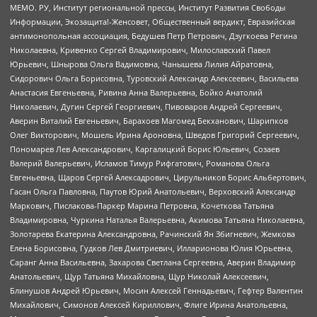
МЕМО. РУ, Институт региональной прессы, Институт Развития Свободы
Информации, Экозащита!-Женсовет, Общественный вердикт, Евразийская
антимонопольная ассоциация, Бедушев Петр Петрович, Дзугкоева Регина
Николаевна, Кривенко Сергей Владимирович, Милославский Павел
Юрьевич, Шнырова Ольга Вадимовна, Чанышева Лилия Айратовна,
Сидорович Ольга Борисовна, Туровский Александр Алексеевич, Васильева
Анастасия Евгеньевна, Ривина Анна Валерьевна, Бойко Анатолий
Николаевич, Дугин Сергей Георгиевич, Пивоваров Андрей Сергеевич,
Аверин Виталий Евгеньевич, Барахоев Магомед Бекханович, Шарипков
Олег Викторович, Мошель Ирина Ароновна, Шведов Григорий Сергеевич,
Пономарев Лев Александрович, Каргалицкий Борис Юльевич, Созаев
Валерий Валерьевич, Исламов Тимур Рифгатович, Романова Ольга
Евгеньевна, Щаров Сергей Алексадрович, Цирульников Борис Альбертович,
Гасан Ольга Павловна, Паутов Юрий Анатольевич, Верховский Александр
Маркович, Пислакова-Паркер Марина Петровна, Кочеткова Татьяна
Владимировна, Чуркина Наталья Валерьевна, Акимова Татьяна Николаевна,
Золотарева Екатерина Александровна, Рачинский Ян Збигневич, Жемкова
Елена Борисовна, Гудков Лев Дмитриевич, Илларионова Юлия Юрьевна,
Саранг Анна Васильевна, Захарова Светлана Сергеевна, Аверин Владимир
Анатольевич, Щур Татьяна Михайловна, Щур Николай Алексеевич,
Блинушов Андрей Юрьевич, Мосин Алексей Геннадьевич, Гефтер Валентин
Михайлович, Симонов Алексей Кириллович, Флиге Ирина Анатольевна,