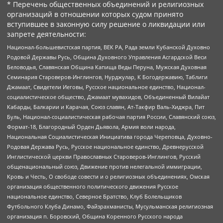
* Перечень общественных объединений и религиозных
организаций в отношении которых судом принято
вступившее в законную силу решение о ликвидации или
запрете деятельности:
Национал-большевистская партия, ВЕК РА, Рада земли Кубанской Духовно
Родовой Державы Русь, Община Духовного Управления Асгардской Веси
Беловодья, Славянская Община Капища Веды Перуна, Мужская Духовная
Семинария Староверов-Инглингов, Нурджулар, К Богодержавию, Таблиги
Джамаат, Свидетели Иеговы, Русское национальное единство, Национал-
социалистическое общество, Джамаат мувахидов, Объединенный Вилайат
Кабарды, Балкарии и Карачая, Союз славян, Ат-Такфир Валь-Хиджра, Пит
Буль, Национал-социалистическая рабочая партия России, Славянский союз,
Формат-18, Благородный Орден Дьявола, Армия воли народа,
Национальная Социалистическая Инициатива города Череповца, Духовно-
Родовая Держава Русь, Русское национальное единство, Древнерусской
Инглистической церкви Православных Староверов-Инглингов, Русский
общенациональный союз, Движение против нелегальной иммиграции,
Кровь и Честь, О свободе совести и о религиозных объединениях, Омская
организация общественного политического движения Русское
национальное единство, Северное Братство, Клуб Болельщиков
Футбольного Клуба Динамо, Файзрахманисты, Мусульманская религиозная
организация п. Боровский, Община Коренного Русского народа