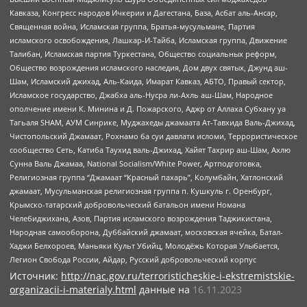
Кавказа, Конгресс народов Ичкерии и Дагестана, База, Асбат аль-Ансар,
Священная война, Исламская группа, Братья-мусульмане, Партия
исламского освобождения, Лашкар-И-Тайба, Исламская группа, Движение
Талибан, Исламская партия Туркестана, Общество социальных реформ,
Общество возрождения исламского наследия, Дом двух святых, Джунд аш-
Шам, Исламский джихад, Аль-Каида, Имарат Кавказ, АБТО, Правый сектор,
Исламское государство, Джабха аль-Нусра ли-Ахль аш-Шам, Народное
ополчение имени К. Минина и Д. Пожарского, Аджр от Аллаха Субхану уа
Тагьаля SHAM, АУМ Синрике, Муджахеды джамаата Ат-Тавхида Валь-Джихад,
Чистопольский Джамаат, Рохнамо ба суи давлати исломи, Террористическое
сообщество Сеть, Катиба Таухид валь-Джихад, Хайят Тахрир аш-Шам, Ахлю
Сунна Валь Джамаа, National Socialism/White Power, Артподготовка,
Религиозная группа “Джамаат “Красный пахарь”, Колумбайн, Хатлонский
джамаат, Мусульманская религиозная группа п. Кушкуль г. Оренбург,
Крымско-татарский добровольческий батальон имени Номана
Челебиджихана, Азов, Партия исламского возрождения Таджикистана,
Народная самооборона, Дуббайский джамаат, московская ячейка, Батал-
Хаджи Белхороев, Маньяки Культ Убийц, Молодёжь Которая Улыбается,
Легион Свобода России, Айдар, Русский добровольческий корпус
Источник:
http://nac.gov.ru/terroristicheskie-i-ekstremistskie-
organizacii-i-materialy.html
данные на
16.11.2023