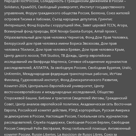
Народов ПостРоссии, Солидарность с гражданским движением в России –
Solidarus, КрымSOS, Свободный университет, Институт государственного
управления, Форум гражданского общества Россия, Беллона, Союз жителей
островов Тисима и Хабомаи, Съезд народных депутатов, Гринпис
Интернешнл, Фонд борьбы с коррупцией Инк, Завет церквей TCCN, Агора,
Всемирный фонд природы, BDR Novaja Gazeta-Europe, Алтай проект,
Образовательный дом прав человека Чернигов, Фонд Дом Прав Человека,
Белорусский дом прав человека имени Бориса Звозскова, Дом прав
человека Тбилиси, Дом прав человека Ереван, Дом прав человека Крым,
Центр дикого лосося, TVR Studios, ТВ Дождь, Центр европейских
исследований им Вилфрида Мартенса, Сетевое объединение журналистов
расследователей, АЛЛАТРА, За свободную Россию, Свободная Бурятия, Uralic,
UnKremlin, Международная федерация транспортных рабочих, ИстЧам
Финланд, Гудзоновский институт, Фонд Демократического Развития,
Комитет-2024, Центрально-Европейский университет, Центр
восточноевропейских и международных исследований, Общество
Сторожевой башни, Библии и трактатов Свидетелей Иеговы, Гражданский
Совет, Центр анализа европейской политики, Академическая сеть Восточная
Европа, Российский комитет действия, РЭНД корпорейшн, Русская Америка
за демократию в России, Настоящая Россия, Глобальная сеть журналистов-
расследователей, Служба поддержки, Свободная Россия Берлин, Свободная
Россия Северный Рейн-Вестфалия, Фонд глобальной помощи, Антивоенный
комитет России, Russie-Libertes, La Asocicion de Rusos Libres, Союз за