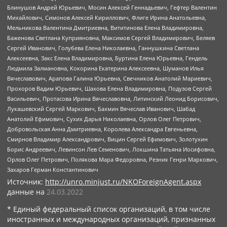
Блинушов Андрей Юрьевич, Мосин Алексей Геннадьевич, Гефтер Валентин
Михайлович, Симонов Алексей Кириллович, Флиге Ирина Анатольевна,
Мельникова Валентина Дмитриевна, Вититинова Елена Владимировна,
Баженова Светлана Куприяновна, Максимов Сергей Владимирович, Беляев
Сергей Иванович, Голубева Елена Николаевна, Ганнушкина Светлана
Алексеевна, Закс Елена Владимировна, Буртина Елена Юрьевна, Гендель
Людмила Залмановна, Кокорина Екатерина Алексеевна, Шуманов Илья
Вячеславович, Арапова Галина Юрьевна, Свечников Анатолий Мариевич,
Прохоров Вадим Юрьевич, Шахова Елена Владимировна, Подузов Сергей
Васильевич, Протасова Ирина Вячеславовна, Литинский Леонид Борисович,
Лукашевский Сергей Маркович, Бахмин Вячеслав Иванович, Шабад
Анатолий Ефимович, Сухих Дарья Николаевна, Орлов Олег Петрович,
Добровольская Анна Дмитриевна, Королева Александра Евгеньевна,
Смирнов Владимир Александрович, Вицин Сергей Ефимович, Золотухин
Борис Андреевич, Левинсон Лев Семенович, Локшина Татьяна Иосифовна,
Орлов Олег Петрович, Полякова Мара Федоровна, Резник Генри Маркович,
Захаров Герман Константинович
Источник:
http://unro.minjust.ru/NKOForeignAgent.aspx
данные на
24.03.2022
* Единый федеральный список организаций, в том числе
иностранных и международных организаций, признанных