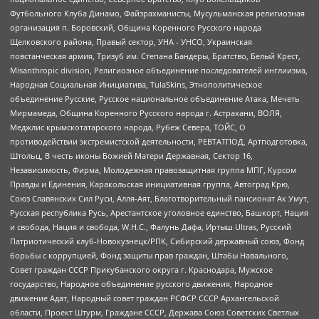
Футбольного Клуба Динамо, Файзрахманисты, Мусульманская религиозная
организация п. Боровский, Община Коренного Русского народа
Щелковского района, Правый сектор, УНА - УНСО, Украинская
повстанческая армия, Тризуб им. Степана Бандеры, Братство, Белый Крест,
Misanthropic division, Религиозное объединение последователей инглиизма,
Народная Социальная Инициатива, TulaSkins, Этнополитическое
объединение Русские, Русское национальное объединение Атака, Мечеть
Мирмамеда, Община Коренного Русского народа г. Астрахани, ВОЛЯ,
Меджлис крымскотатарского народа, Рубеж Севера, ТОЙС, О
противодействии экстремистской деятельности, РЕВТАТПОД, Артподготовка,
Штольц, В честь иконы Божией Матери Державная, Сектор 16,
Независимость, Фирма, Молодежная правозащитная группа МПГ, Курсом
Правды и Единения, Каракольская инициативная группа, Автоград Крю,
Союз Славянских Сил Руси, Алля-Аят, Благотворительный пансионат Ак Умут,
Русская республика Русь, Арестантское уголовное единство, Башкорт, Нация
и свобода, Нация и свобода, W.H.С., Фалунь Дафа, Иртыш Ultras, Русский
Патриотический клуб-Новокузнецк/РПК, Сибирский державный союз, Фонд
борьбы с коррупцией, Фонд защиты прав граждан, Штабы Навального,
Совет граждан СССР Прикубанского округа г. Краснодара, Мужское
государство, Народное объединение русского движения, Народное
движение Адат, Народный совет граждан РСФСР СССР Архангельской
области, Проект Штурм, Граждане СССР, Держава Союз Советских Светлых