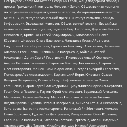
Петербурге Совета Министров Северных Стран, Фонд поддержки свободы
прессы, Гражданский контроль, Человек и Закон, Общественная комиссия
по сохранению наследия академика Сахарова, Информационное агентство
МЕМО. РУ, Институт региональной прессы, Институт Развития Свободы
Информации, Экозащита!-Женсовет, Общественный вердикт, Евразийская
антимонопольная ассоциация, Бедушев Петр Петрович, Дзугкоева Регина
Николаевна, Кривенко Сергей Владимирович, Милославский Павел
Юрьевич, Шнырова Ольга Вадимовна, Чанышева Лилия Айратовна,
Сидорович Ольга Борисовна, Туровский Александр Алексеевич, Васильева
Анастасия Евгеньевна, Ривина Анна Валерьевна, Бойко Анатолий
Николаевич, Дугин Сергей Георгиевич, Пивоваров Андрей Сергеевич,
Аверин Виталий Евгеньевич, Барахоев Магомед Бекханович, Шарипков
Олег Викторович, Мошель Ирина Ароновна, Шведов Григорий Сергеевич,
Пономарев Лев Александрович, Каргалицкий Борис Юльевич, Созаев
Валерий Валерьевич, Исламов Тимур Рифгатович, Романова Ольга
Евгеньевна, Щаров Сергей Алексадрович, Цирульников Борис Альбертович,
Гасан Ольга Павловна, Паутов Юрий Анатольевич, Верховский Александр
Маркович, Пислакова-Паркер Марина Петровна, Кочеткова Татьяна
Владимировна, Чуркина Наталья Валерьевна, Акимова Татьяна Николаевна,
Золотарева Екатерина Александровна, Рачинский Ян Збигневич, Жемкова
Елена Борисовна, Гудков Лев Дмитриевич, Илларионова Юлия Юрьевна,
Саранг Анна Васильевна, Захарова Светлана Сергеевна, Аверин Владимир
Анатольевич, Щур Татьяна Михайловна, Щур Николай Алексеевич,