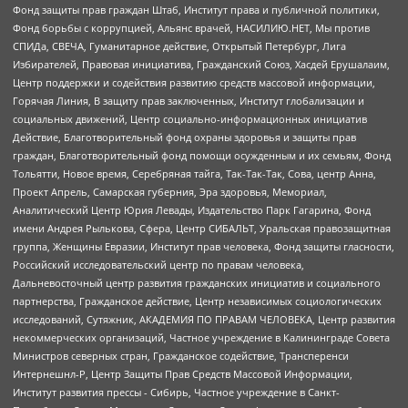
Фонд защиты прав граждан Штаб, Институт права и публичной политики,
Фонд борьбы с коррупцией, Альянс врачей, НАСИЛИЮ.НЕТ, Мы против
СПИДа, СВЕЧА, Гуманитарное действие, Открытый Петербург, Лига
Избирателей, Правовая инициатива, Гражданский Союз, Хасдей Ерушалаим,
Центр поддержки и содействия развитию средств массовой информации,
Горячая Линия, В защиту прав заключенных, Институт глобализации и
социальных движений, Центр социально-информационных инициатив
Действие, Благотворительный фонд охраны здоровья и защиты прав
граждан, Благотворительный фонд помощи осужденным и их семьям, Фонд
Тольятти, Новое время, Серебряная тайга, Так-Так-Так, Сова, центр Анна,
Проект Апрель, Самарская губерния, Эра здоровья, Мемориал,
Аналитический Центр Юрия Левады, Издательство Парк Гагарина, Фонд
имени Андрея Рылькова, Сфера, Центр СИБАЛЬТ, Уральская правозащитная
группа, Женщины Евразии, Институт прав человека, Фонд защиты гласности,
Российский исследовательский центр по правам человека,
Дальневосточный центр развития гражданских инициатив и социального
партнерства, Гражданское действие, Центр независимых социологических
исследований, Сутяжник, АКАДЕМИЯ ПО ПРАВАМ ЧЕЛОВЕКА, Центр развития
некоммерческих организаций, Частное учреждение в Калининграде Совета
Министров северных стран, Гражданское содействие, Трансперенси
Интернешнл-Р, Центр Защиты Прав Средств Массовой Информации,
Институт развития прессы - Сибирь, Частное учреждение в Санкт-