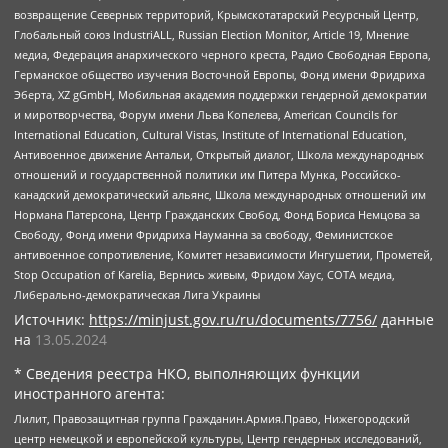
возвращение Северных территорий, Крымскотатарский Ресурсный Центр,
Глобальный союз IndustriALL, Russian Election Monitor, Article 19, Мнение
медиа, Федерация анархического черного креста, Радио Свободная Европа,
Германское общество изучения Восточной Европы, Фонд имени Фридриха
Эберта, XZ gGmbH, Мобильная академия поддержки гендерной демократии
и миротворчества, Форум имени Льва Копелева, American Councils for
International Education, Cultural Vistas, Institute of International Education,
Антивоенное движение Антальи, Открытый диалог, Школа международных
отношений и государственной политики им Питера Мунка, Российско-
канадский демократический альянс, Школа международных отношений им
Нормана Патерсона, Центр Гражданских Свобод, Фонд Бориса Немцова за
Свободу, Фонд имени Фридриха Науманна за свободу, Феминистское
антивоенное сопротивление, Комитет независимости Ингушетии, Прометей,
Stop Occupation of Karelia, Вернись живым, Фридом Хаус, СОТА медиа,
Либерально-демократическая Лига Украины
Источник:
https://minjust.gov.ru/ru/documents/7756/
данные
на
13.05.2024
* Сведения реестра НКО, выполняющих функции
иностранного агента:
Лилит, Правозащитная группа Гражданин.Армия.Право, Нижегородский
центр немецкой и европейской культуры, Центр гендерных исследований,