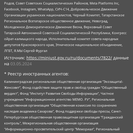
Родов, Совет Советских Социалистических Районов, Meta Platforms Inc,
Facebook, Instagram, WhatsApp, СИЧ-С14, Добровольческое Движение
Организации украинских националистов, Черный Комитет, Татарстанское
Региональное Всетатарское общественное движение, Невоград,
Молодежное Демократическое Движение Весна, Верховный Совет
Татарской Автономной Советской Социалистической Республики, Конгресс
ойрат-калмыцкого народа, Исполнительный комитет совета народных
депутатов Красноярского края, Этническое национальное объединение,
ЛГБТ, Я.МЫ Сергей Фургал
Источник:
https://minjust.gov.ru/ru/documents/7822/
данные
на
03.05.2024
* Реестр иностранных агентов:
Калининградская региональная общественная организация "Экозащита!-Женсовет", Фонд содействия защите прав и свобод граждан "Общественный вердикт", Фонд "Институт Развития Свободы Информации", Частное учреждение "Информационное агентство МЕМО. РУ", Региональная общественная организация "Общественная комиссия по сохранению наследия академика Сахарова", Фонд поддержки свободы прессы, Санкт-Петербургская общественная правозащитная организация "Гражданский контроль", Межрегиональная общественная организация "Информационно-просветительский центр "Мемориал", Региональный Фонд "Центр Защиты Прав Средств Массовой Информации", с 05.12.2023 Фонд "Центр Защиты Прав Средств массовой информации", Региональная общественная благотворительная организация помощи беженцам и мигрантам "Гражданское содействие", Негосударственное образовательное учреждение дополнительного профессионального образования (повышение квалификации) специалистов "АКАДЕМИЯ ПО ПРАВАМ ЧЕЛОВЕКА", Свердловская региональная общественная организация "Сутяжник", Автономная некоммерческая организация "Центр независимых социологических исследований", Союз общественных объединений "Российский исследовательский центр по правам человека", Региональное общественное учреждение научно-информационный центр "МЕМОРИАЛ", Некоммерческая организация "Фонд защиты гласности", Автономная некоммерческая организация "Институт прав человека", Городская общественная организация "Екатеринбургское общество "МЕМОРИАЛ", Городская общественная организация "Рязанское историко-просветительское и правозащитное общество "Мемориал" (Рязанский Мемориал), Челябинский региональный орган общественной самодеятельности – женское общественное объединение "Женщины Евразии", Челябинский региональный орган общественной самодеятельности "Уральская правозащитная группа", Фонд содействия защите здоровья и социальной справедливости имени Андрея Рылькова, Автономная Некоммерческая Организация "Аналитический Центр Юрия Левады", Автономная некоммерческая организация социальной поддержки населения "Проект Апрель", Региональная общественная организация помощи женщинам и детям, находящимся в кризисной ситуации "Информационно-методический центр "Анна", Фонд содействия развитию массовых коммуникаций и правовому просвещению "Так-так-Так", Фонд содействия устойчивому развитию "Серебряная тайга", Свердловский региональный общественный фонд социальных проектов "Новое время", "Idel.Реалии", Кавказ.Реалии, Крым.Реалии, Телеканал Настоящее Время, Татаро-башкирская служба Радио Свобода (Azatliq Radiosi), Радио Свободная Европа/Радио Свобода (PCE/PC), "Сибирь.Реалии", "Фактограф", Благотворительный фонд помощи осужденным и их семьям, Автономная некоммерческая организация "Институт глобализации и социальных движений", Фонд "В защиту прав заключенных", Частное учреждение "Центр поддержки и содействия развитию средств массовой информации", Пензенский региональный общественный благотворительный фонд "Гражданский союз", "Север.Реалии", Некоммерческая организация Фонд "Правовая инициатива", Общество с ограниченной ответственностью "Радио Свободная Европа/Радио Свобода", Чешское информационное агентство "MEDIUM-ORIENT", Красноярская региональная общественная организация "Мы против СПИДа", Камалягин Денис Николаевич, Маркелов Сергей Евгеньевич, Пономарев Лев Александрович, Савицкая Людмила Алексеевна, Автономная некоммерческая организация "Центр по работе с проблемой насилия "НАСИЛИЮ.НЕТ", Межрегиональный профессиональный союз работников здравоохранения "Альянс врачей", Юридическое лицо, зарегистрированное в Латвийской Республике, SIA "Medusa Project" (регистрационный номер 40103797863, дата регистрации 10.06.2014), Некоммерческая организация "Фонд по борьбе с коррупцией", Автономная некоммерческая организация "Институт права и публичной политики", Баданин Роман Сергеевич, Гликин Максим Александрович, Железнова Мария Михайловна, Лукьянова Юлия Сергеевна, Маетная Елизавета Витальевна, Маняхин Петр Борисович, Чуракова Ольга Владимировна, Ярош Юлия Петровна, Юридическое лицо "The Insider SIA", зарегистрированное в Риге, Латвийская Республика (дата регистрации 26.06.2015), являющееся администратором доменного имени интернет-издания "The Insider SIA", https://theins.ru, Постернак Алексей Евгеньевич, Рубин Михаил Аркадьевич, Анин Роман Александрович, Юридическое лицо Istories fonds, зарегистрированное в Латвийской Республике (регистрационный номер 50008295751, дата регистрации 24.02.2020), Великовский Дмитрий Александрович, Долинина Ирина Николаевна, Мароховская Алеся Алексеевна, Шлейнов Роман Юрьевич, Шмагун Олеся Валентиновна, Общество с ограниченной ответственностью "Альтаир 2021", Общество с ограниченной ответственностью "Вега 2021", Общество с ограниченной ответственностью "Главный редактор 2021", Общество с ограниченной ответственностью "Ромашки монолит", Важенков Артем Валерьевич, Ивановская областная общественная организация "Центр гендерных исследований", Гурман Юрий Альбертович, Медиапроект "ОВД-Инфо", Егоров Владимир Владимирович, Жилинский Владимир Александрович, Общество с ограниченной ответственностью "ЗП", Иванова София Юрьевна, Карезина Инна Павловна, Кильтау Екатерина Викторовна, Петров Алексей Викторович, Пискунов Сергей Евгеньевич, Смирнов Сергей Сергеевич, Тихонов Михаил Сергеевич, Общество с ограниченной ответственностью "ЖУРНАЛИСТ-ИНОСТРАННЫЙ АГЕНТ", Арапова Галина Юрьевна, Вольтская Татьяна Анатольевна, Американская компания "Mason G.E.S. Anonymous Foundation" (США), являющаяся владельцем интернет-издания https://mnews.world/, Компания "Stichting Bellingcat", зарегистрированная в Нидерландах (дата регистрации 11.07.2018), Захаров Андрей Вячеславович, Клепиковская Екатерина Дмитриевна, Общество с ограниченной ответственностью "МЕМО", Перл Роман Александрович, Симонов Евгений Алексеевич, Соловьева Елена Анатольевна, Сотников Даниил Владимирович, Сурначева Елизавета Дмитриевна, Автономная некоммерческая организация по защите прав человека и информированию населения "Якутия – Наше Мнение", Общество с ограниченной ответственностью "Москоу диджитал медиа", с 26.01.2023 Общество с ограниченной ответственностью "Чайка Белые сады", Ветошкина Валерия Валерьевна, Заговора Максим Александрович, Межрегиональное общественное движение "Российская ЛГБТ - сеть", Оленичев Максим Владимирович, Павлов Иван Юрьевич, Скворцова Елена Сергеевна, Общество с ограниченной ответственностью "Как бы инагент", Кочетков Игорь Викторович, Общество с ограниченной ответственностью "Честные выборы", Еланчик Олег Александрович, Общество с ограниченной ответственностью "Нобелевский призыв", Гималова Регина Эмилевна, Григорьев Андрей Валерьевич, Григорьева Алина Александровна, Ассоциация по содействию защите прав призывников, альтернативнослужащих и военнослужащих "Правозащитная группа "Гражданин.Армия.Право", Хисамова Регина Фаритовна, Автономная некоммерческая организация по реализации социально-правовых программ "Лилит", Дальневосточное общественное движение "Маяк", Санкт-Петербургская ЛГБТ-инициативная группа "Выход", Инициативная группа ЛГБТ+ "Реверс", Алексеев Андрей Викторович, Бекбулатова Таисия Львовна, Беляев Иван Михайлович, Владыкина Елена Сергеевна, Гельман Марат Александрович, Никульшина Вероника Юрьевна, Толоконникова Надежда Андреевна, Шендерович Виктор Анатольевич, Общество с ограниченной ответственностью "Данное сообщение", Общество с ограниченной ответственностью Издательский дом "Новая глава", Айнбиндер Александра Александровна, Московский комьюнити-центр для ЛГБТ+инициатив, Благотворительный фонд развития филантропии, Deutsche Welle (Германия, Kurt-Schumacher-Strasse 3, 53113 Bonn), Борзунова Мария Михайловна, Воробьев Виктор Викторович, Голубева Анна Львовна, Константинова Алла Михайловна, Малкова Ирина Владимировна, Мурадов Мурад Абдулгалимович, Осетинская Елизавета Николаевна, Понасенков Евгений Николаевич, Ганапольский Матвей Юрьевич, Киселев Евгений Алексеевич, Борухович Ирина Григорьевна, Дремин Иван Тимофеевич, Дубровский Дмитрий Викторович, Красноярская региональная общественная организация поддержки и развития альтернативных образовательных технологий и межкультурных коммуникаций "ИНТЕРРА", Маяковская Екатерина Алексеевна, Фейгин Марк Захарович, Филимонов Андрей Викторович, Дзугкоева Регина Николаевна, Доброхотов Роман Александрович, Дудь Юрий Александрович, Елкин Сергей Владимирович, Кругликов Кирилл Игоревич, Сабунаева Мария Леонидовна, Семенов Алексей Владимирович, Шаинян Карен Багратович, Шульман Екатерина Михайловна, Асафьев Артур Валерьевич, Вахштайн Виктор Семенович, Венедиктов Алексей Алексеевич, Лушникова Екатерина Евгеньевна, Волков Леонид Михайлович, Невзоров Александр Глебович, Пархоменко Сергей Борисович, Сироткин Ярослав Николаевич, Кара-Мурза Владимир Владимирович, Баранова Наталья Владимировна, Гозман Леонид Яковлевич, Кагарлицкий Борис Юльевич, Климарев Михаил Валерьевич, Милов Владимир Станиславович, Автономная некоммерческая организация Краснодарский центр современного искусства "Типография", Моргенштерн Алишер Тагирович, Соболь Любовь Эдуардовна, Общество с ограниченной ответственностью "ЛИЗА НОРМ", Каспаров Гарри Кимович, Ходорковский Михаил Борисович, Общество с ограниченной ответственностью "Апрельские тезисы", Данилович Ирина Брониславовна, Кашин Олег Владимирович, Петров Николай Владимирович, Пивоваров Алексей Владимирович, Соколов Михаил Владимирович, Цветкова Юлия Владимировна, Чичваркин Евгений Александрович, Комитет против пыток/Команда против пыток, Общество с ограниченной ответственностью "Первый научный", Общество с ограниченной ответственностью "Вертолет и ко", Белоцерковская Вероника Борисовна, Кац Максим Евгеньевич, Лазарева Татьяна Юрьевна, Шаведдинов Руслан Табризович, Яшин Илья Валерьевич, Общество с ограниченной ответственностью "Иноагент ААВ", Алешковский Дмитрий Петрович, Альбац Евгения Марковна, Быков Дмитрий Львович, Галямина Юлия Евгеньевна, Лойко Сергей Леонидович, Мартынов Кирилл Константинович, Медведев Сергей Александрович, Крашенинников Федор Геннадиевич, Гордеева Катерина Вл