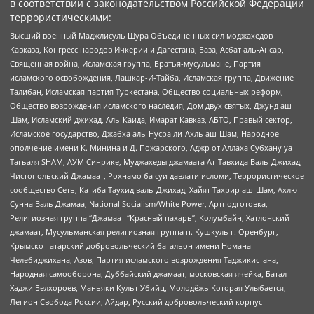
в соответствии с законодательством Российской Федерации
террористическими:
Высший военный Маджлисуль Шура Объединенных сил моджахедов
Кавказа, Конгресс народов Ичкерии и Дагестана, База, Асбат аль-Ансар,
Священная война, Исламская группа, Братья-мусульмане, Партия
исламского освобождения, Лашкар-И-Тайба, Исламская группа, Движение
Талибан, Исламская партия Туркестана, Общество социальных реформ,
Общество возрождения исламского наследия, Дом двух святых, Джунд аш-
Шам, Исламский джихад, Аль-Каида, Имарат Кавказ, АБТО, Правый сектор,
Исламское государство, Джабха аль-Нусра ли-Ахль аш-Шам, Народное
ополчение имени К. Минина и Д. Пожарского, Аджр от Аллаха Субхану уа
Тагьаля SHAM, АУМ Синрике, Муджахеды джамаата Ат-Тавхида Валь-Джихад,
Чистопольский Джамаат, Рохнамо ба суи давлати исломи, Террористическое
сообщество Сеть, Катиба Таухид валь-Джихад, Хайят Тахрир аш-Шам, Ахлю
Сунна Валь Джамаа, National Socialism/White Power, Артподготовка,
Религиозная группа “Джамаат “Красный пахарь”, Колумбайн, Хатлонский
джамаат, Мусульманская религиозная группа п. Кушкуль г. Оренбург,
Крымско-татарский добровольческий батальон имени Номана
Челебиджихана, Азов, Партия исламского возрождения Таджикистана,
Народная самооборона, Дуббайский джамаат, московская ячейка, Батал-
Хаджи Белхороев, Маньяки Культ Убийц, Молодёжь Которая Улыбается,
Легион Свобода России, Айдар, Русский добровольческий корпус