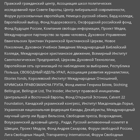
Пражский гражданский центр, Ассоциация школ политических
исследований при Совете Европы, Центр либеральной современности,
Форум русскоязычных европейцев, Немецко-русский обмен, Бард колледж,
Европейский выбор, Фонд Ходорковского, Оксфордский российский фонд,
Фонд Будущее России, Компания свободы информации, Проект Медиа,
Международное партнерство за права человека, Духовное Управление
Евангельских Христиан Украинской Христианской Церкви, Новое
Поколение, Духовное Учебное Заведение Международный Библейский
Колледж, Международное христианское движение, Всемирный Институт
Саентологических Предприятий, Церковь Духовной Технологии,
Европейская сеть организаций по наблюдению за выборами, Республика
Польша, СВОБОДНЫЙ ИДЕЛЬ-УРАЛ, Ассоциация развития журналистики,
IStories fonds, Королевский Институт Международных Отношений,
КРИМСЬКА ПРАВОЗАХИСНА ГРУПА, Фонд имени Генриха Бёлля, Stichting
Bellingcat, Bellingcat Ltd, The Insider, Институт правовой инициативы
Центральной и Восточной Европы, Фонд Открытой Эстонии, Calvert 22
Foundation, Канадский украинский конгресс, Институт Макдональда-Лорье,
Украинская национальная федерация Канады, Декабристы, Международный
научный центр им Вудро Вильсона, Свободная пресса, Возрождение,
Всеукраинский духовный центр , Риддл, Русский антивоенный комитет в
Швеции, Проект Медуза, Фонд Андрея Сахарова, Форум свободной России,
Лига Свободных Наций, Transparеncy International, Форум Свободных