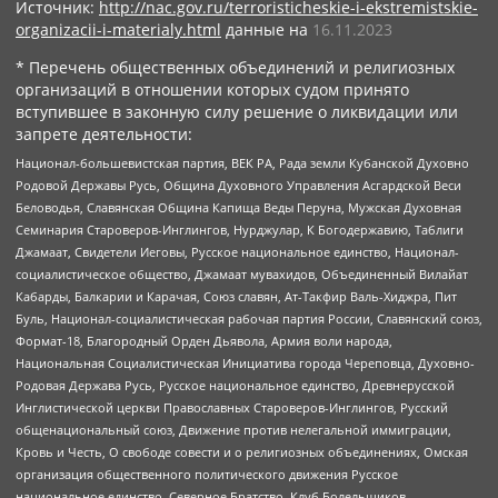
Источник:
http://nac.gov.ru/terroristicheskie-i-ekstremistskie-
organizacii-i-materialy.html
данные на
16.11.2023
* Перечень общественных объединений и религиозных
организаций в отношении которых судом принято
вступившее в законную силу решение о ликвидации или
запрете деятельности:
Национал-большевистская партия, ВЕК РА, Рада земли Кубанской Духовно
Родовой Державы Русь, Община Духовного Управления Асгардской Веси
Беловодья, Славянская Община Капища Веды Перуна, Мужская Духовная
Семинария Староверов-Инглингов, Нурджулар, К Богодержавию, Таблиги
Джамаат, Свидетели Иеговы, Русское национальное единство, Национал-
социалистическое общество, Джамаат мувахидов, Объединенный Вилайат
Кабарды, Балкарии и Карачая, Союз славян, Ат-Такфир Валь-Хиджра, Пит
Буль, Национал-социалистическая рабочая партия России, Славянский союз,
Формат-18, Благородный Орден Дьявола, Армия воли народа,
Национальная Социалистическая Инициатива города Череповца, Духовно-
Родовая Держава Русь, Русское национальное единство, Древнерусской
Инглистической церкви Православных Староверов-Инглингов, Русский
общенациональный союз, Движение против нелегальной иммиграции,
Кровь и Честь, О свободе совести и о религиозных объединениях, Омская
организация общественного политического движения Русское
национальное единство, Северное Братство, Клуб Болельщиков