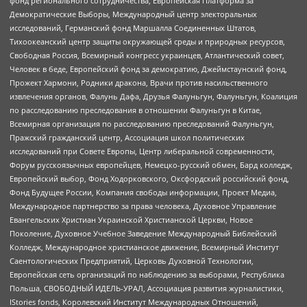
фонд регионального сотрудничества, Европейская Платформа за
Демократические Выборы, Международный центр электоральных
исследований, Германский фонд Маршалла Соединенных Штатов,
Тихоокеанский центр защиты окружающей среды и природных ресурсов,
Свободная Россия, Всемирный конгресс украинцев, Атлантический совет,
Человек в беде, Европейский фонд за демократию, Джеймстаунский фонд,
Прожект Хармони, Родники дракона, Врачи против насильственного
извлечения органов, Фалунь Дафа, Друзья Фалуньгун, Фалуньгун, Коалиция
по расследованию преследования в отношении Фалуньгун в Китае,
Всемирная организация по расследованию преследований Фалуньгун,
Пражский гражданский центр, Ассоциация школ политических
исследований при Совете Европы, Центр либеральной современности,
Форум русскоязычных европейцев, Немецко-русский обмен, Бард колледж,
Европейский выбор, Фонд Ходорковского, Оксфордский российский фонд,
Фонд Будущее России, Компания свободы информации, Проект Медиа,
Международное партнерство за права человека, Духовное Управление
Евангельских Христиан Украинской Христианской Церкви, Новое
Поколение, Духовное Учебное Заведение Международный Библейский
Колледж, Международное христианское движение, Всемирный Институт
Саентологических Предприятий, Церковь Духовной Технологии,
Европейская сеть организаций по наблюдению за выборами, Республика
Польша, СВОБОДНЫЙ ИДЕЛЬ-УРАЛ, Ассоциация развития журналистики,
IStories fonds, Королевский Институт Международных Отношений,