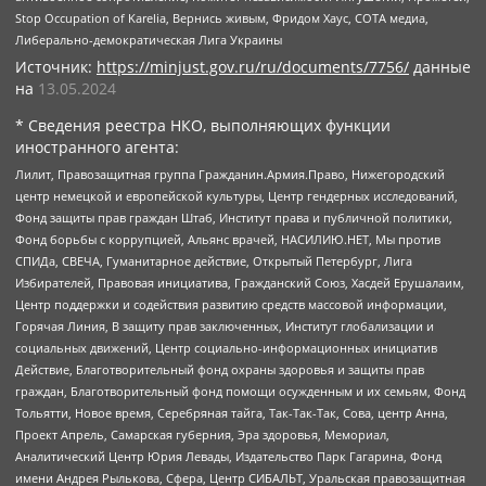
Stop Occupation of Karelia, Вернись живым, Фридом Хаус, СОТА медиа,
Либерально-демократическая Лига Украины
Источник:
https://minjust.gov.ru/ru/documents/7756/
данные
на
13.05.2024
* Сведения реестра НКО, выполняющих функции
иностранного агента:
Лилит, Правозащитная группа Гражданин.Армия.Право, Нижегородский
центр немецкой и европейской культуры, Центр гендерных исследований,
Фонд защиты прав граждан Штаб, Институт права и публичной политики,
Фонд борьбы с коррупцией, Альянс врачей, НАСИЛИЮ.НЕТ, Мы против
СПИДа, СВЕЧА, Гуманитарное действие, Открытый Петербург, Лига
Избирателей, Правовая инициатива, Гражданский Союз, Хасдей Ерушалаим,
Центр поддержки и содействия развитию средств массовой информации,
Горячая Линия, В защиту прав заключенных, Институт глобализации и
социальных движений, Центр социально-информационных инициатив
Действие, Благотворительный фонд охраны здоровья и защиты прав
граждан, Благотворительный фонд помощи осужденным и их семьям, Фонд
Тольятти, Новое время, Серебряная тайга, Так-Так-Так, Сова, центр Анна,
Проект Апрель, Самарская губерния, Эра здоровья, Мемориал,
Аналитический Центр Юрия Левады, Издательство Парк Гагарина, Фонд
имени Андрея Рылькова, Сфера, Центр СИБАЛЬТ, Уральская правозащитная