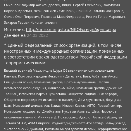
Смирнов Владимир Александрович, Вицин Сергей Ефимович, Золотухин
Борис Андреевич, Левинсон Лев Семенович, Локшина Татьяна Иосифовна,
Орлов Олег Петрович, Полякова Мара Федоровна, Резник Генри Маркович,
Захаров Герман Константинович
Источник:
http://unro.minjust.ru/NKOForeignAgent.aspx
данные на
24.03.2022
* Единый федеральный список организаций, в том числе
иностранных и международных организаций, признанных
в соответствии с законодательством Российской Федерации
террористическими:
Высший военный Маджлисуль Шура Объединенных сил моджахедов
Кавказа, Конгресс народов Ичкерии и Дагестана, База, Асбат аль-Ансар,
Священная война, Исламская группа, Братья-мусульмане, Партия
исламского освобождения, Лашкар-И-Тайба, Исламская группа, Движение
Талибан, Исламская партия Туркестана, Общество социальных реформ,
Общество возрождения исламского наследия, Дом двух святых, Джунд аш-
Шам, Исламский джихад, Аль-Каида, Имарат Кавказ, АБТО, Правый сектор,
Исламское государство, Джабха аль-Нусра ли-Ахль аш-Шам, Народное
ополчение имени К. Минина и Д. Пожарского, Аджр от Аллаха Субхану уа
Тагьаля SHAM, АУМ Синрике, Муджахеды джамаата Ат-Тавхида Валь-Джихад,
Чистопольский Джамаат, Рохнамо ба суи давлати исломи, Террористическое