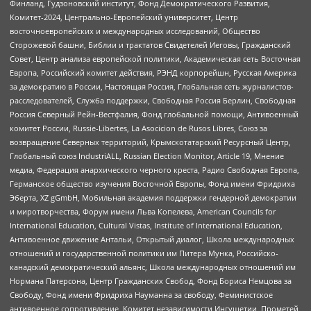
Финланд, Гудзоновский институт, Фонд Демократического Развития,
Комитет-2024, Центрально-Европейский университет, Центр
восточноевропейских и международных исследований, Общество
Сторожевой башни, Библии и трактатов Свидетелей Иеговы, Гражданский
Совет, Центр анализа европейской политики, Академическая сеть Восточная
Европа, Российский комитет действия, РЭНД корпорейшн, Русская Америка
за демократию в России, Настоящая Россия, Глобальная сеть журналистов-
расследователей, Служба поддержки, Свободная Россия Берлин, Свободная
Россия Северный Рейн-Вестфалия, Фонд глобальной помощи, Антивоенный
комитет России, Russie-Libertes, La Asocicion de Rusos Libres, Союз за
возвращение Северных территорий, Крымскотатарский Ресурсный Центр,
Глобальный союз IndustriALL, Russian Election Monitor, Article 19, Мнение
медиа, Федерация анархического черного креста, Радио Свободная Европа,
Германское общество изучения Восточной Европы, Фонд имени Фридриха
Эберта, XZ gGmbH, Мобильная академия поддержки гендерной демократии
и миротворчества, Форум имени Льва Копелева, American Councils for
International Education, Cultural Vistas, Institute of International Education,
Антивоенное движение Антальи, Открытый диалог, Школа международных
отношений и государственной политики им Питера Мунка, Российско-
канадский демократический альянс, Школа международных отношений им
Нормана Патерсона, Центр Гражданских Свобод, Фонд Бориса Немцова за
Свободу, Фонд имени Фридриха Науманна за свободу, Феминистское
антивоенное сопротивление, Комитет независимости Ингушетии, Прометей,