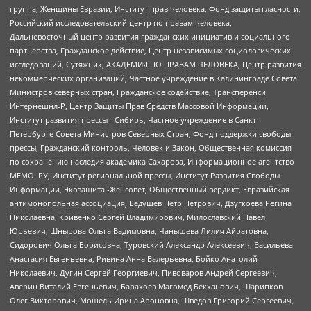
группа, Женщины Евразии, Институт прав человека, Фонд защиты гласности,
Российский исследовательский центр по правам человека,
Дальневосточный центр развития гражданских инициатив и социального
партнерства, Гражданское действие, Центр независимых социологических
исследований, Сутяжник, АКАДЕМИЯ ПО ПРАВАМ ЧЕЛОВЕКА, Центр развития
некоммерческих организаций, Частное учреждение в Калининграде Совета
Министров северных стран, Гражданское содействие, Трансперенси
Интернешнл-Р, Центр Защиты Прав Средств Массовой Информации,
Институт развития прессы - Сибирь, Частное учреждение в Санкт-
Петербурге Совета Министров Северных Стран, Фонд поддержки свободы
прессы, Гражданский контроль, Человек и Закон, Общественная комиссия
по сохранению наследия академика Сахарова, Информационное агентство
МЕМО. РУ, Институт региональной прессы, Институт Развития Свободы
Информации, Экозащита!-Женсовет, Общественный вердикт, Евразийская
антимонопольная ассоциация, Бедушев Петр Петрович, Дзугкоева Регина
Николаевна, Кривенко Сергей Владимирович, Милославский Павел
Юрьевич, Шнырова Ольга Вадимовна, Чанышева Лилия Айратовна,
Сидорович Ольга Борисовна, Туровский Александр Алексеевич, Васильева
Анастасия Евгеньевна, Ривина Анна Валерьевна, Бойко Анатолий
Николаевич, Дугин Сергей Георгиевич, Пивоваров Андрей Сергеевич,
Аверин Виталий Евгеньевич, Барахоев Магомед Бекханович, Шарипков
Олег Викторович, Мошель Ирина Ароновна, Шведов Григорий Сергеевич,