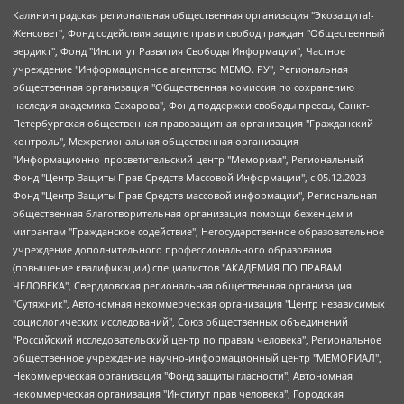
Калининградская региональная общественная организация "Экозащита!-Женсовет", Фонд содействия защите прав и свобод граждан "Общественный вердикт", Фонд "Институт Развития Свободы Информации", Частное учреждение "Информационное агентство МЕМО. РУ", Региональная общественная организация "Общественная комиссия по сохранению наследия академика Сахарова", Фонд поддержки свободы прессы, Санкт-Петербургская общественная правозащитная организация "Гражданский контроль", Межрегиональная общественная организация "Информационно-просветительский центр "Мемориал", Региональный Фонд "Центр Защиты Прав Средств Массовой Информации", с 05.12.2023 Фонд "Центр Защиты Прав Средств массовой информации", Региональная общественная благотворительная организация помощи беженцам и мигрантам "Гражданское содействие", Негосударственное образовательное учреждение дополнительного профессионального образования (повышение квалификации) специалистов "АКАДЕМИЯ ПО ПРАВАМ ЧЕЛОВЕКА", Свердловская региональная общественная организация "Сутяжник", Автономная некоммерческая организация "Центр независимых социологических исследований", Союз общественных объединений "Российский исследовательский центр по правам человека", Региональное общественное учреждение научно-информационный центр "МЕМОРИАЛ", Некоммерческая организация "Фонд защиты гласности", Автономная некоммерческая организация "Институт прав человека", Городская общественная организация "Екатеринбургское общество "МЕМОРИАЛ", Городская общественная организация "Рязанское историко-просветительское и правозащитное общество "Мемориал" (Рязанский Мемориал), Челябинский региональный орган общественной самодеятельности – женское общественное объединение "Женщины Евразии", Челябинский региональный орган общественной самодеятельности "Уральская правозащитная группа", Фонд содействия защите здоровья и социальной справедливости имени Андрея Рылькова, Автономная Некоммерческая Организация "Аналитический Центр Юрия Левады", Автономная некоммерческая организация социальной поддержки населения "Проект Апрель", Региональная общественная организация помощи женщинам и детям, находящимся в кризисной ситуации "Информационно-методический центр "Анна", Фонд содействия развитию массовых коммуникаций и правовому просвещению "Так-так-Так", Фонд содействия устойчивому развитию "Серебряная тайга", Свердловский региональный общественный фонд социальных проектов "Новое время", "Idel.Реалии", Кавказ.Реалии, Крым.Реалии, Телеканал Настоящее Время, Татаро-башкирская служба Радио Свобода (Azatliq Radiosi), Радио Свободная Европа/Радио Свобода (PCE/PC), "Сибирь.Реалии", "Фактограф", Благотворительный фонд помощи осужденным и их семьям, Автономная некоммерческая организация "Институт глобализации и социальных движений", Фонд "В защиту прав заключенных", Частное учреждение "Центр поддержки и содействия развитию средств массовой информации", Пензенский региональный общественный благотворительный фонд "Гражданский союз", "Север.Реалии", Некоммерческая организация Фонд "Правовая инициатива", Общество с ограниченной ответственностью "Радио Свободная Европа/Радио Свобода", Чешское информационное агентство "MEDIUM-ORIENT", Красноярская региональная общественная организация "Мы против СПИДа", Камалягин Денис Николаевич, Маркелов Сергей Евгеньевич, Пономарев Лев Александрович, Савицкая Людмила Алексеевна, Автономная некоммерческая организация "Центр по работе с проблемой насилия "НАСИЛИЮ.НЕТ", Межрегиональный профессиональный союз работников здравоохранения "Альянс врачей", Юридическое лицо, зарегистрированное в Латвийской Республике, SIA "Medusa Project" (регистрационный номер 40103797863, дата регистрации 10.06.2014), Некоммерческая организация "Фонд по борьбе с коррупцией", Автономная некоммерческая организация "Институт права и публичной политики", Баданин Роман Сергеевич, Гликин Максим Александрович, Железнова Мария Михайловна, Лукьянова Юлия Сергеевна, Маетная Елизавета Витальевна, Маняхин Петр Борисович, Чуракова Ольга Владимировна, Ярош Юлия Петровна, Юридическое лицо "The Insider SIA", зарегистрированное в Риге, Латвийская Республика (дата регистрации 26.06.2015), являющееся администратором доменного имени интернет-издания "The Insider SIA", https://theins.ru, Постернак Алексей Евгеньевич, Рубин Михаил Аркадьевич, Анин Роман Александрович, Юридическое лицо Istories fonds, зарегистрированное в Латвийской Республике (регистрационный номер 50008295751, дата регистрации 24.02.2020), Великовский Дмитрий Александрович, Долинина Ирина Николаевна, Мароховская Алеся Алексеевна, Шлейнов Роман Юрьевич, Шмагун Олеся Валентиновна, Общество с ограниченной ответственностью "Альтаир 2021", Общество с ограниченной ответственностью "Вега 2021", Общество с ограниченной ответственностью "Главный редактор 2021", Общество с ограниченной ответственностью "Ромашки монолит", Важенков Артем Валерьевич, Ивановская областная общественная организация "Центр гендерных исследований", Гурман Юрий Альбертович, Медиапроект "ОВД-Инфо", Егоров Владимир Владимирович, Жилинский Владимир Александрович, Общество с ограниченной ответственностью "ЗП", Иванова София Юрьевна, Карезина Инна Павловна, Кильтау Екатерина Викторовна, Петров Алексей Викторович, Пискунов Сергей Евгеньевич, Смирнов Сергей Сергеевич, Тихонов Михаил Сергеевич, Общество с ограниченной ответственностью "ЖУРНАЛИСТ-ИНОСТРАННЫЙ АГЕНТ", Арапова Галина Юрьевна, Вольтская Татьяна Анатольевна, Американская компания "Mason G.E.S. Anonymous Foundation" (США), являющаяся владельцем интернет-издания https://mnews.world/, Компания "Stichting Bellingcat", зарегистрированная в Нидерландах (дата регистрации 11.07.2018), Захаров Андрей Вячеславович, Клепиковская Екатерина Дмитриевна, Общество с ограниченной ответственностью "МЕМО", Перл Роман Александрович, Симонов Евгений Алексеевич, Соловьева Елена Анатольевна, Сотников Даниил Владимирович, Сурначева Елизавета Дмитриевна, Автономная некоммерческая организация по защите прав человека и информированию населения "Якутия – Наше Мнение", Общество с ограниченной ответственностью "Москоу диджитал медиа", с 26.01.2023 Общество с ограниченной ответственностью "Чайка Белые сады", Ветошкина Валерия Валерьевна, Заговора Максим Александрович, Межрегиональное общественное движение "Российская ЛГБТ - сеть", Оленичев Максим Владимирович, Павлов Иван Юрьевич, Скворцова Елена Сергеевна, Общество с ограниченной ответственностью "Как бы инагент", Кочетков Игорь Викторович, Общество с ограниченной ответственностью "Честные выборы", Еланчик Олег Александрович, Общество с ограниченной ответственностью "Нобелевский призыв", Гималова Регина Эмилевна, Григорьев Андрей Валерьевич, Григорьева Алина Александровна, Ассоциация по содействию защите прав призывников, альтернативнослужащих и военнослужащих "Правозащитная группа "Гражданин.Армия.Право", Хисамова Регина Фаритовна, Автономная некоммерческая организация по реализации социально-правовых программ "Лилит", Дальневосточное общественное движение "Маяк", Санкт-Петербургская ЛГБТ-инициативная группа "Выход", Инициативная группа ЛГБТ+ "Реверс", Алексеев Андрей Викторович, Бекбулатова Таисия Львовна, Беляев Иван Михайлович, Владыкина Елена Сергеевна, Гельман Марат Александрович, Никульшина Вероника Юрьевна, Толоконникова Надежда Андреевна, Шендерович Виктор Анатольевич, Общество с ограниченной ответственностью "Данное сообщение", Общество с ограниченной ответственностью Издательский дом "Новая глава", Айнбиндер Александра Александровна, Московский комьюнити-центр для ЛГБТ+инициатив, Благотворительный фонд развития филантропии, Deutsche Welle (Германия, Kurt-Schumacher-Strasse 3, 53113 Bonn), Борзунова Мария Михайловна, Воробьев Виктор Викторович, Голубева Анна Львовна, Константинова Алла Михайловна, Малкова Ирина Владимировна, Мурадов Мурад Абдулгалимович, Осетинская Елизавета Николаевна, Понасенков Евгений Николаевич, Ганапольский Матвей Юрьевич, Киселев Евгений Алексеевич, Борухович Ирина Григорьевна, Дремин Иван Тимофеевич, Дубровский Дмитрий Викторович, Красноярская региональная общественная организация поддержки и развития альтернативных образовательных технологий и межкультурных коммуникаций "ИНТЕРРА", Маяковская Екатерина Алексеевна, Фейгин Марк Захарович, Филимонов Андрей Викторович, Дзугкоева Регина Николаевна, Доброхотов Роман Александрович, Дудь Юрий Александрович, Елкин Сергей Владимирович, Кругликов Кирилл Игоревич, Сабунаева Мария Леонидовна, Семенов Алексей Владимирович, Шаинян Карен Багратович, Шульман Екатерина Михайловна, Асафьев Артур Валерьевич, Вахштайн Виктор Семенович, Венедиктов Алексей Алексеевич, Лушникова Екатерина Евгеньевна, Волков Леонид Михайлович, Невзоров Александр Глебович, Пархоменко Сергей Борисович, Сироткин Ярослав Николаевич, Кара-Мурза Владимир Владимирович, Баранова Наталья Владимировна, Гозман Леонид Яковлевич, Кагарлицкий Борис Юльевич, Климарев Михаил Валерьевич, Милов Владимир Станиславович, Автономная некоммерческая организация Краснодарский центр современного искусства "Типография", Моргенштерн Алишер Тагирович, Соболь Любовь Эдуардовна, Общество с ограниченной ответственностью "ЛИЗА НОРМ", Каспаров Гарри Кимович, Ходорковский Михаил Борисович, Общество с ограниченной ответственностью "Апрельские тезисы", Данилович Ирина Брониславовна, Кашин Олег Владимирович, Петров Николай Владимирович, Пивоваров Алексей Владимирович, Соколов Михаил Владимирович, Цветкова Юлия Владимировна, Чичваркин Евгений Александрович, Комитет против пыток/Команда против пыток, Общество с ограниченной ответственностью "Первый научный", Общество с ограниченной ответственностью "Вертолет и ко", Белоцерковская Вероника Борисовна, Кац Максим Евгеньевич, Лазарева Татьяна Юрьевна, Шаведдинов Руслан Табризович, Яшин Илья Валерьевич, Общество с ограниченной ответственностью "Иноагент ААВ", Алешковский Дмитрий Петрович, Альбац Евгения Марковна, Быков Дмитрий Львович, Галямина Юлия Евгеньевна, Лойко Сергей Леонидович, Мартынов Кирилл Константинович, Медведев Сергей Александрович, Крашенинников Федор Геннадиевич, Гордеева Катерина Вл