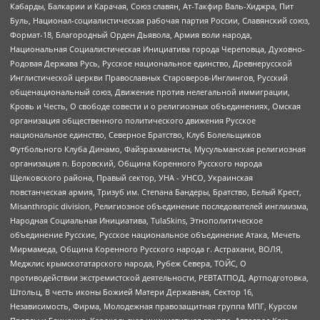
Кабарды, Балкарии и Карачая, Союз славян, Ат-Такфир Валь-Хиджра, Пит
Буль, Национал-социалистическая рабочая партия России, Славянский союз,
Формат-18, Благородный Орден Дьявола, Армия воли народа,
Национальная Социалистическая Инициатива города Череповца, Духовно-
Родовая Держава Русь, Русское национальное единство, Древнерусской
Инглистической церкви Православных Староверов-Инглингов, Русский
общенациональный союз, Движение против нелегальной иммиграции,
Кровь и Честь, О свободе совести и о религиозных объединениях, Омская
организация общественного политического движения Русское
национальное единство, Северное Братство, Клуб Болельщиков
Футбольного Клуба Динамо, Файзрахманисты, Мусульманская религиозная
организация п. Боровский, Община Коренного Русского народа
Щелковского района, Правый сектор, УНА - УНСО, Украинская
повстанческая армия, Тризуб им. Степана Бандеры, Братство, Белый Крест,
Misanthropic division, Религиозное объединение последователей инглиизма,
Народная Социальная Инициатива, TulaSkins, Этнополитическое
объединение Русские, Русское национальное объединение Атака, Мечеть
Мирмамеда, Община Коренного Русского народа г. Астрахани, ВОЛЯ,
Меджлис крымскотатарского народа, Рубеж Севера, ТОЙС, О
противодействии экстремистской деятельности, РЕВТАТПОД, Артподготовка,
Штольц, В честь иконы Божией Матери Державная, Сектор 16,
Независимость, Фирма, Молодежная правозащитная группа МПГ, Курсом