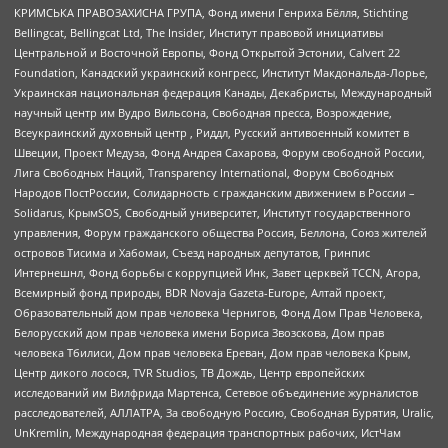
КРИМСЬКА ПРАВОЗАХИСНА ГРУПА, Фонд имени Генриха Бёлля, Stichting
Bellingcat, Bellingcat Ltd, The Insider, Институт правовой инициативы
Центральной и Восточной Европы, Фонд Открытой Эстонии, Calvert 22
Foundation, Канадский украинский конгресс, Институт Макдональда-Лорье,
Украинская национальная федерация Канады, Декабристы, Международный
научный центр им Вудро Вильсона, Свободная пресса, Возрождение,
Всеукраинский духовный центр , Риддл, Русский антивоенный комитет в
Швеции, Проект Медуза, Фонд Андрея Сахарова, Форум свободной России,
Лига Свободных Наций, Transparеncy International, Форум Свободных
Народов ПостРоссии, Солидарность с гражданским движением в России –
Solidarus, КрымSOS, Свободный университет, Институт государственного
управления, Форум гражданского общества Россия, Беллона, Союз жителей
островов Тисима и Хабомаи, Съезд народных депутатов, Гринпис
Интернешнл, Фонд борьбы с коррупцией Инк, Завет церквей TCCN, Агора,
Всемирный фонд природы, BDR Novaja Gazeta-Europe, Алтай проект,
Образовательный дом прав человека Чернигов, Фонд Дом Прав Человека,
Белорусский дом прав человека имени Бориса Звозскова, Дом прав
человека Тбилиси, Дом прав человека Ереван, Дом прав человека Крым,
Центр дикого лосося, TVR Studios, ТВ Дождь, Центр европейских
исследований им Вилфрида Мартенса, Сетевое объединение журналистов
расследователей, АЛЛАТРА, За свободную Россию, Свободная Бурятия, Uralic,
UnKremlin, Международная федерация транспортных рабочих, ИстЧам