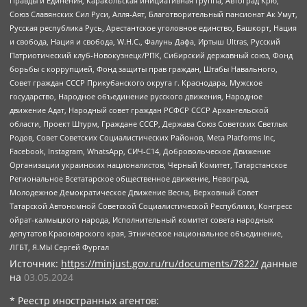
Правды и Единения, Каракольская инициативная группа, Автоград Крю,
Союз Славянских Сил Руси, Алля-Аят, Благотворительный пансионат Ак Умут,
Русская республика Русь, Арестантское уголовное единство, Башкорт, Нация
и свобода, Нация и свобода, W.H.С., Фалунь Дафа, Иртыш Ultras, Русский
Патриотический клуб-Новокузнецк/РПК, Сибирский державный союз, Фонд
борьбы с коррупцией, Фонд защиты прав граждан, Штабы Навального,
Совет граждан СССР Прикубанского округа г. Краснодара, Мужское
государство, Народное объединение русского движения, Народное
движение Адат, Народный совет граждан РСФСР СССР Архангельской
области, Проект Штурм, Граждане СССР, Держава Союз Советских Светлых
Родов, Совет Советских Социалистических Районов, Meta Platforms Inc,
Facebook, Instagram, WhatsApp, СИЧ-С14, Добровольческое Движение
Организации украинских националистов, Черный Комитет, Татарстанское
Региональное Всетатарское общественное движение, Невоград,
Молодежное Демократическое Движение Весна, Верховный Совет
Татарской Автономной Советской Социалистической Республики, Конгресс
ойрат-калмыцкого народа, Исполнительный комитет совета народных
депутатов Красноярского края, Этническое национальное объединение,
ЛГБТ, Я.МЫ Сергей Фургал
Источник:
https://minjust.gov.ru/ru/documents/7822/
данные
на
03.05.2024
* Реестр иностранных агентов: