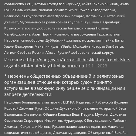
сообщество Сеть, Катиба Таухид валь-Джихад, Хайят Тахрир аш-Шам, Ахлю
Сунна Валь Джамаа, National Socialism/White Power, Артподготовка,
Религиозная группа “Джамаат “Красный пахарь”, Колумбайн, Хатлонский
джамаат, Мусульманская религиозная группа п. Кушкуль г. Оренбург,
Крымско-татарский добровольческий батальон имени Номана
Челебиджихана, Азов, Партия исламского возрождения Таджикистана,
Народная самооборона, Дуббайский джамаат, московская ячейка, Батал-
Хаджи Белхороев, Маньяки Культ Убийц, Молодёжь Которая Улыбается,
Легион Свобода России, Айдар, Русский добровольческий корпус
Источник:
http://nac.gov.ru/terroristicheskie-i-ekstremistskie-
organizacii-i-materialy.html
данные на
16.11.2023
* Перечень общественных объединений и религиозных
организаций в отношении которых судом принято
вступившее в законную силу решение о ликвидации или
запрете деятельности:
Национал-большевистская партия, ВЕК РА, Рада земли Кубанской Духовно
Родовой Державы Русь, Община Духовного Управления Асгардской Веси
Беловодья, Славянская Община Капища Веды Перуна, Мужская Духовная
Семинария Староверов-Инглингов, Нурджулар, К Богодержавию, Таблиги
Джамаат, Свидетели Иеговы, Русское национальное единство, Национал-
социалистическое общество, Джамаат мувахидов, Объединенный Вилайат