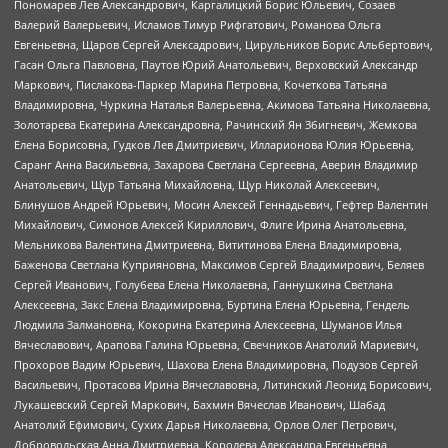
Пономарев Лев Александрович, Каргалицкий Борис Юльевич, Созаев
Валерий Валерьевич, Исламов Тимур Рифгатович, Романова Ольга
Евгеньевна, Щаров Сергей Алексадрович, Цирульников Борис Альбертович,
Гасан Ольга Павловна, Паутов Юрий Анатольевич, Верховский Александр
Маркович, Пислакова-Паркер Марина Петровна, Кочеткова Татьяна
Владимировна, Чуркина Наталья Валерьевна, Акимова Татьяна Николаевна,
Золотарева Екатерина Александровна, Рачинский Ян Збигневич, Жемкова
Елена Борисовна, Гудков Лев Дмитриевич, Илларионова Юлия Юрьевна,
Саранг Анна Васильевна, Захарова Светлана Сергеевна, Аверин Владимир
Анатольевич, Щур Татьяна Михайловна, Щур Николай Алексеевич,
Блинушов Андрей Юрьевич, Мосин Алексей Геннадьевич, Гефтер Валентин
Михайлович, Симонов Алексей Кириллович, Флиге Ирина Анатольевна,
Мельникова Валентина Дмитриевна, Вититинова Елена Владимировна,
Баженова Светлана Куприяновна, Максимов Сергей Владимирович, Беляев
Сергей Иванович, Голубева Елена Николаевна, Ганнушкина Светлана
Алексеевна, Закс Елена Владимировна, Буртина Елена Юрьевна, Гендель
Людмила Залмановна, Кокорина Екатерина Алексеевна, Шуманов Илья
Вячеславович, Арапова Галина Юрьевна, Свечников Анатолий Мариевич,
Прохоров Вадим Юрьевич, Шахова Елена Владимировна, Подузов Сергей
Васильевич, Протасова Ирина Вячеславовна, Литинский Леонид Борисович,
Лукашевский Сергей Маркович, Бахмин Вячеслав Иванович, Шабад
Анатолий Ефимович, Сухих Дарья Николаевна, Орлов Олег Петрович,
Добровольская Анна Дмитриевна, Королева Александра Евгеньевна,