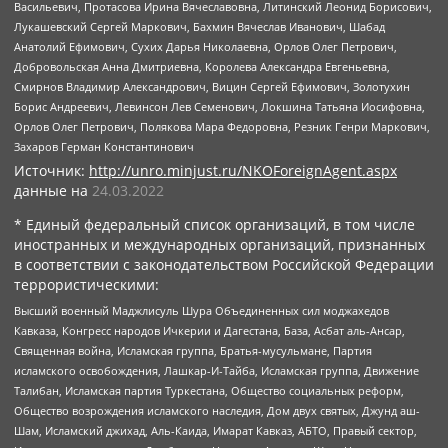
Васильевич, Протасова Ирина Вячеславовна, Литинский Леонид Борисович,
Лукашевский Сергей Маркович, Бахмин Вячеслав Иванович, Шабад
Анатолий Ефимович, Сухих Дарья Николаевна, Орлов Олег Петрович,
Добровольская Анна Дмитриевна, Королева Александра Евгеньевна,
Смирнов Владимир Александрович, Вицин Сергей Ефимович, Золотухин
Борис Андреевич, Левинсон Лев Семенович, Локшина Татьяна Иосифовна,
Орлов Олег Петрович, Полякова Мара Федоровна, Резник Генри Маркович,
Захаров Герман Константинович
Источник:
http://unro.minjust.ru/NKOForeignAgent.aspx
данные на
24.03.2022
* Единый федеральный список организаций, в том числе
иностранных и международных организаций, признанных
в соответствии с законодательством Российской Федерации
террористическими:
Высший военный Маджлисуль Шура Объединенных сил моджахедов
Кавказа, Конгресс народов Ичкерии и Дагестана, База, Асбат аль-Ансар,
Священная война, Исламская группа, Братья-мусульмане, Партия
исламского освобождения, Лашкар-И-Тайба, Исламская группа, Движение
Талибан, Исламская партия Туркестана, Общество социальных реформ,
Общество возрождения исламского наследия, Дом двух святых, Джунд аш-
Шам, Исламский джихад, Аль-Каида, Имарат Кавказ, АБТО, Правый сектор,