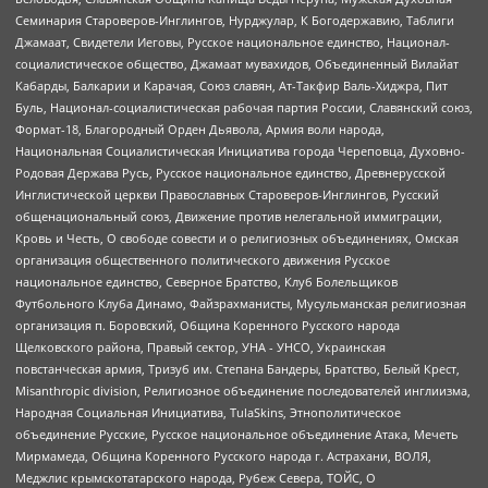
Семинария Староверов-Инглингов, Нурджулар, К Богодержавию, Таблиги
Джамаат, Свидетели Иеговы, Русское национальное единство, Национал-
социалистическое общество, Джамаат мувахидов, Объединенный Вилайат
Кабарды, Балкарии и Карачая, Союз славян, Ат-Такфир Валь-Хиджра, Пит
Буль, Национал-социалистическая рабочая партия России, Славянский союз,
Формат-18, Благородный Орден Дьявола, Армия воли народа,
Национальная Социалистическая Инициатива города Череповца, Духовно-
Родовая Держава Русь, Русское национальное единство, Древнерусской
Инглистической церкви Православных Староверов-Инглингов, Русский
общенациональный союз, Движение против нелегальной иммиграции,
Кровь и Честь, О свободе совести и о религиозных объединениях, Омская
организация общественного политического движения Русское
национальное единство, Северное Братство, Клуб Болельщиков
Футбольного Клуба Динамо, Файзрахманисты, Мусульманская религиозная
организация п. Боровский, Община Коренного Русского народа
Щелковского района, Правый сектор, УНА - УНСО, Украинская
повстанческая армия, Тризуб им. Степана Бандеры, Братство, Белый Крест,
Misanthropic division, Религиозное объединение последователей инглиизма,
Народная Социальная Инициатива, TulaSkins, Этнополитическое
объединение Русские, Русское национальное объединение Атака, Мечеть
Мирмамеда, Община Коренного Русского народа г. Астрахани, ВОЛЯ,
Меджлис крымскотатарского народа, Рубеж Севера, ТОЙС, О