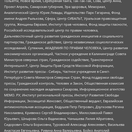
Тольятти, Новое время, Серебряная тайга, Так-Так-Так, Сова, центр Анна,
Проект Апрель, Самарская губерния, Эра здоровья, Мемориал,
Аналитический Центр Юрия Левады, Издательство Парк Гагарина, Фонд
имени Андрея Рылькова, Сфера, Центр СИБАЛЬТ, Уральская правозащитная
группа, Женщины Евразии, Институт прав человека, Фонд защиты гласности,
Российский исследовательский центр по правам человека,
Дальневосточный центр развития гражданских инициатив и социального
партнерства, Гражданское действие, Центр независимых социологических
исследований, Сутяжник, АКАДЕМИЯ ПО ПРАВАМ ЧЕЛОВЕКА, Центр развития
некоммерческих организаций, Частное учреждение в Калининграде Совета
Министров северных стран, Гражданское содействие, Трансперенси
Интернешнл-Р, Центр Защиты Прав Средств Массовой Информации,
Институт развития прессы - Сибирь, Частное учреждение в Санкт-
Петербурге Совета Министров Северных Стран, Фонд поддержки свободы
прессы, Гражданский контроль, Человек и Закон, Общественная комиссия
по сохранению наследия академика Сахарова, Информационное агентство
МЕМО. РУ, Институт региональной прессы, Институт Развития Свободы
Информации, Экозащита!-Женсовет, Общественный вердикт, Евразийская
антимонопольная ассоциация, Бедушев Петр Петрович, Дзугкоева Регина
Николаевна, Кривенко Сергей Владимирович, Милославский Павел
Юрьевич, Шнырова Ольга Вадимовна, Чанышева Лилия Айратовна,
Сидорович Ольга Борисовна, Туровский Александр Алексеевич, Васильева
Анастасия Евгеньевна, Ривина Анна Валерьевна, Бойко Анатолий