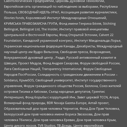
Саентологических Предприятий, Церковь Духовной Технологии,
Европейская сеть организаций по наблюдению за выборами, Республика
Польша, СВОБОДНЫЙ ИДЕЛЬ-УРАЛ, Ассоциация развития журналистики,
IStories fonds, Королевский Институт Международных Отношений,
КРИМСЬКА ПРАВОЗАХИСНА ГРУПА, Фонд имени Генриха Бёлля, Stichting
Bellingcat, Bellingcat Ltd, The Insider, Институт правовой инициативы
Центральной и Восточной Европы, Фонд Открытой Эстонии, Calvert 22
Foundation, Канадский украинский конгресс, Институт Макдональда-Лорье,
Украинская национальная федерация Канады, Декабристы, Международный
научный центр им Вудро Вильсона, Свободная пресса, Возрождение,
Всеукраинский духовный центр , Риддл, Русский антивоенный комитет в
Швеции, Проект Медуза, Фонд Андрея Сахарова, Форум свободной России,
Лига Свободных Наций, Transparеncy International, Форум Свободных
Народов ПостРоссии, Солидарность с гражданским движением в России –
Solidarus, КрымSOS, Свободный университет, Институт государственного
управления, Форум гражданского общества Россия, Беллона, Союз жителей
островов Тисима и Хабомаи, Съезд народных депутатов, Гринпис
Интернешнл, Фонд борьбы с коррупцией Инк, Завет церквей TCCN, Агора,
Всемирный фонд природы, BDR Novaja Gazeta-Europe, Алтай проект,
Образовательный дом прав человека Чернигов, Фонд Дом Прав Человека,
Белорусский дом прав человека имени Бориса Звозскова, Дом прав
человека Тбилиси, Дом прав человека Ереван, Дом прав человека Крым,
Центр дикого лосося, TVR Studios, ТВ Дождь, Центр европейских