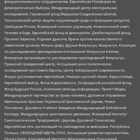
фонд регионального сотрудничества, Европейская Платформа за
Демократические Выборы, Международный центр электоральных
исследований, Германский фонд Маршалла Соединенных Штатов,
Тихоокеанский центр защиты окружающей среды и природных ресурсов,
Свободная Россия, Всемирный конгресс украинцев, Атлантический совет,
Человек в беде, Европейский фонд за демократию, Джеймстаунский фонд,
Прожект Хармони, Родники дракона, Врачи против насильственного
извлечения органов, Фалунь Дафа, Друзья Фалуньгун, Фалуньгун, Коалиция
по расследованию преследования в отношении Фалуньгун в Китае,
Всемирная организация по расследованию преследований Фалуньгун,
Пражский гражданский центр, Ассоциация школ политических
исследований при Совете Европы, Центр либеральной современности,
Форум русскоязычных европейцев, Немецко-русский обмен, Бард колледж,
Европейский выбор, Фонд Ходорковского, Оксфордский российский фонд,
Фонд Будущее России, Компания свободы информации, Проект Медиа,
Международное партнерство за права человека, Духовное Управление
Евангельских Христиан Украинской Христианской Церкви, Новое
Поколение, Духовное Учебное Заведение Международный Библейский
Колледж, Международное христианское движение, Всемирный Институт
Саентологических Предприятий, Церковь Духовной Технологии,
Европейская сеть организаций по наблюдению за выборами, Республика
Польша, СВОБОДНЫЙ ИДЕЛЬ-УРАЛ, Ассоциация развития журналистики,
IStories fonds, Королевский Институт Международных Отношений,