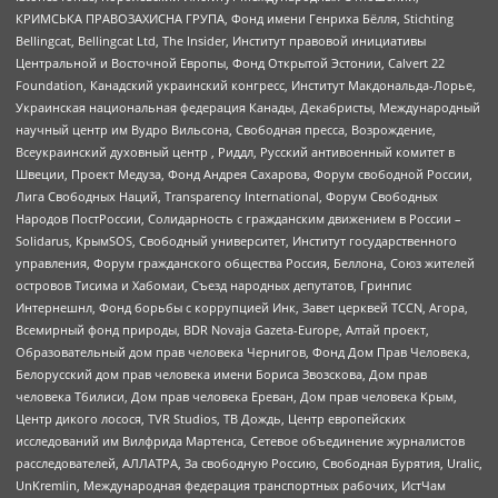
КРИМСЬКА ПРАВОЗАХИСНА ГРУПА, Фонд имени Генриха Бёлля, Stichting
Bellingcat, Bellingcat Ltd, The Insider, Институт правовой инициативы
Центральной и Восточной Европы, Фонд Открытой Эстонии, Calvert 22
Foundation, Канадский украинский конгресс, Институт Макдональда-Лорье,
Украинская национальная федерация Канады, Декабристы, Международный
научный центр им Вудро Вильсона, Свободная пресса, Возрождение,
Всеукраинский духовный центр , Риддл, Русский антивоенный комитет в
Швеции, Проект Медуза, Фонд Андрея Сахарова, Форум свободной России,
Лига Свободных Наций, Transparеncy International, Форум Свободных
Народов ПостРоссии, Солидарность с гражданским движением в России –
Solidarus, КрымSOS, Свободный университет, Институт государственного
управления, Форум гражданского общества Россия, Беллона, Союз жителей
островов Тисима и Хабомаи, Съезд народных депутатов, Гринпис
Интернешнл, Фонд борьбы с коррупцией Инк, Завет церквей TCCN, Агора,
Всемирный фонд природы, BDR Novaja Gazeta-Europe, Алтай проект,
Образовательный дом прав человека Чернигов, Фонд Дом Прав Человека,
Белорусский дом прав человека имени Бориса Звозскова, Дом прав
человека Тбилиси, Дом прав человека Ереван, Дом прав человека Крым,
Центр дикого лосося, TVR Studios, ТВ Дождь, Центр европейских
исследований им Вилфрида Мартенса, Сетевое объединение журналистов
расследователей, АЛЛАТРА, За свободную Россию, Свободная Бурятия, Uralic,
UnKremlin, Международная федерация транспортных рабочих, ИстЧам