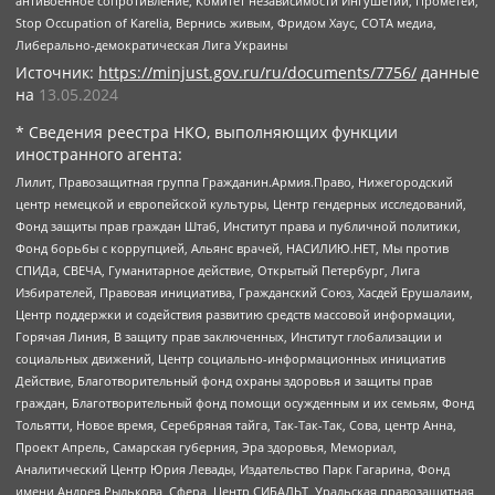
антивоенное сопротивление, Комитет независимости Ингушетии, Прометей,
Stop Occupation of Karelia, Вернись живым, Фридом Хаус, СОТА медиа,
Либерально-демократическая Лига Украины
Источник:
https://minjust.gov.ru/ru/documents/7756/
данные
на
13.05.2024
* Сведения реестра НКО, выполняющих функции
иностранного агента:
Лилит, Правозащитная группа Гражданин.Армия.Право, Нижегородский
центр немецкой и европейской культуры, Центр гендерных исследований,
Фонд защиты прав граждан Штаб, Институт права и публичной политики,
Фонд борьбы с коррупцией, Альянс врачей, НАСИЛИЮ.НЕТ, Мы против
СПИДа, СВЕЧА, Гуманитарное действие, Открытый Петербург, Лига
Избирателей, Правовая инициатива, Гражданский Союз, Хасдей Ерушалаим,
Центр поддержки и содействия развитию средств массовой информации,
Горячая Линия, В защиту прав заключенных, Институт глобализации и
социальных движений, Центр социально-информационных инициатив
Действие, Благотворительный фонд охраны здоровья и защиты прав
граждан, Благотворительный фонд помощи осужденным и их семьям, Фонд
Тольятти, Новое время, Серебряная тайга, Так-Так-Так, Сова, центр Анна,
Проект Апрель, Самарская губерния, Эра здоровья, Мемориал,
Аналитический Центр Юрия Левады, Издательство Парк Гагарина, Фонд
имени Андрея Рылькова, Сфера, Центр СИБАЛЬТ, Уральская правозащитная