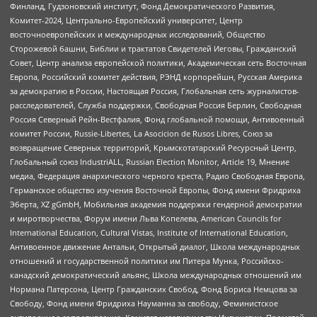
Финланд, Гудзоновский институт, Фонд Демократического Развития,
Комитет-2024, Центрально-Европейский университет, Центр
восточноевропейских и международных исследований, Общество
Сторожевой башни, Библии и трактатов Свидетелей Иеговы, Гражданский
Совет, Центр анализа европейской политики, Академическая сеть Восточная
Европа, Российский комитет действия, РЭНД корпорейшн, Русская Америка
за демократию в России, Настоящая Россия, Глобальная сеть журналистов-
расследователей, Служба поддержки, Свободная Россия Берлин, Свободная
Россия Северный Рейн-Вестфалия, Фонд глобальной помощи, Антивоенный
комитет России, Russie-Libertes, La Asocicion de Rusos Libres, Союз за
возвращение Северных территорий, Крымскотатарский Ресурсный Центр,
Глобальный союз IndustriALL, Russian Election Monitor, Article 19, Мнение
медиа, Федерация анархического черного креста, Радио Свободная Европа,
Германское общество изучения Восточной Европы, Фонд имени Фридриха
Эберта, XZ gGmbH, Мобильная академия поддержки гендерной демократии
и миротворчества, Форум имени Льва Копелева, American Councils for
International Education, Cultural Vistas, Institute of International Education,
Антивоенное движение Антальи, Открытый диалог, Школа международных
отношений и государственной политики им Питера Мунка, Российско-
канадский демократический альянс, Школа международных отношений им
Нормана Патерсона, Центр Гражданских Свобод, Фонд Бориса Немцова за
Свободу, Фонд имени Фридриха Науманна за свободу, Феминистское