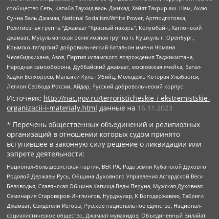
сообщество Сеть, Катиба Таухид валь-Джихад, Хайят Тахрир аш-Шам, Ахлю
Сунна Валь Джамаа, National Socialism/White Power, Артподготовка,
Религиозная группа “Джамаат “Красный пахарь”, Колумбайн, Хатлонский
джамаат, Мусульманская религиозная группа п. Кушкуль г. Оренбург,
Крымско-татарский добровольческий батальон имени Номана
Челебиджихана, Азов, Партия исламского возрождения Таджикистана,
Народная самооборона, Дуббайский джамаат, московская ячейка, Батал-
Хаджи Белхороев, Маньяки Культ Убийц, Молодёжь Которая Улыбается,
Легион Свобода России, Айдар, Русский добровольческий корпус
Источник:
http://nac.gov.ru/terroristicheskie-i-ekstremistskie-
organizacii-i-materialy.html
данные на
16.11.2023
* Перечень общественных объединений и религиозных
организаций в отношении которых судом принято
вступившее в законную силу решение о ликвидации или
запрете деятельности:
Национал-большевистская партия, ВЕК РА, Рада земли Кубанской Духовно
Родовой Державы Русь, Община Духовного Управления Асгардской Веси
Беловодья, Славянская Община Капища Веды Перуна, Мужская Духовная
Семинария Староверов-Инглингов, Нурджулар, К Богодержавию, Таблиги
Джамаат, Свидетели Иеговы, Русское национальное единство, Национал-
социалистическое общество, Джамаат мувахидов, Объединенный Вилайат