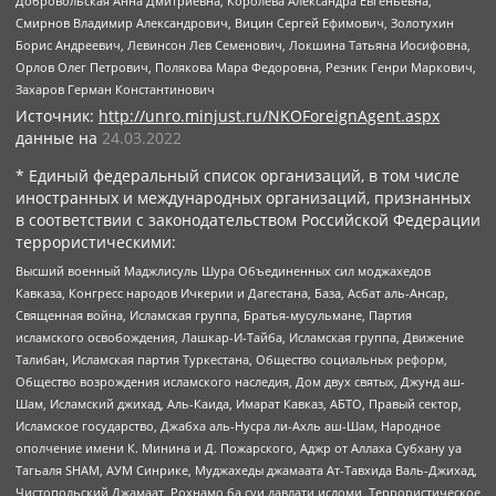
Добровольская Анна Дмитриевна, Королева Александра Евгеньевна,
Смирнов Владимир Александрович, Вицин Сергей Ефимович, Золотухин
Борис Андреевич, Левинсон Лев Семенович, Локшина Татьяна Иосифовна,
Орлов Олег Петрович, Полякова Мара Федоровна, Резник Генри Маркович,
Захаров Герман Константинович
Источник:
http://unro.minjust.ru/NKOForeignAgent.aspx
данные на
24.03.2022
* Единый федеральный список организаций, в том числе
иностранных и международных организаций, признанных
в соответствии с законодательством Российской Федерации
террористическими:
Высший военный Маджлисуль Шура Объединенных сил моджахедов
Кавказа, Конгресс народов Ичкерии и Дагестана, База, Асбат аль-Ансар,
Священная война, Исламская группа, Братья-мусульмане, Партия
исламского освобождения, Лашкар-И-Тайба, Исламская группа, Движение
Талибан, Исламская партия Туркестана, Общество социальных реформ,
Общество возрождения исламского наследия, Дом двух святых, Джунд аш-
Шам, Исламский джихад, Аль-Каида, Имарат Кавказ, АБТО, Правый сектор,
Исламское государство, Джабха аль-Нусра ли-Ахль аш-Шам, Народное
ополчение имени К. Минина и Д. Пожарского, Аджр от Аллаха Субхану уа
Тагьаля SHAM, АУМ Синрике, Муджахеды джамаата Ат-Тавхида Валь-Джихад,
Чистопольский Джамаат, Рохнамо ба суи давлати исломи, Террористическое