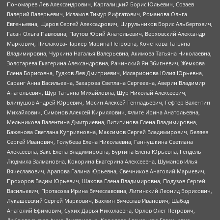
Пономарев Лев Александрович, Каргалицкий Борис Юльевич, Созаев
Валерий Валерьевич, Исламов Тимур Рифгатович, Романова Ольга
Евгеньевна, Щаров Сергей Алексадрович, Цирульников Борис Альбертович,
Гасан Ольга Павловна, Паутов Юрий Анатольевич, Верховский Александр
Маркович, Пислакова-Паркер Марина Петровна, Кочеткова Татьяна
Владимировна, Чуркина Наталья Валерьевна, Акимова Татьяна Николаевна,
Золотарева Екатерина Александровна, Рачинский Ян Збигневич, Жемкова
Елена Борисовна, Гудков Лев Дмитриевич, Илларионова Юлия Юрьевна,
Саранг Анна Васильевна, Захарова Светлана Сергеевна, Аверин Владимир
Анатольевич, Щур Татьяна Михайловна, Щур Николай Алексеевич,
Блинушов Андрей Юрьевич, Мосин Алексей Геннадьевич, Гефтер Валентин
Михайлович, Симонов Алексей Кириллович, Флиге Ирина Анатольевна,
Мельникова Валентина Дмитриевна, Вититинова Елена Владимировна,
Баженова Светлана Куприяновна, Максимов Сергей Владимирович, Беляев
Сергей Иванович, Голубева Елена Николаевна, Ганнушкина Светлана
Алексеевна, Закс Елена Владимировна, Буртина Елена Юрьевна, Гендель
Людмила Залмановна, Кокорина Екатерина Алексеевна, Шуманов Илья
Вячеславович, Арапова Галина Юрьевна, Свечников Анатолий Мариевич,
Прохоров Вадим Юрьевич, Шахова Елена Владимировна, Подузов Сергей
Васильевич, Протасова Ирина Вячеславовна, Литинский Леонид Борисович,
Лукашевский Сергей Маркович, Бахмин Вячеслав Иванович, Шабад
Анатолий Ефимович, Сухих Дарья Николаевна, Орлов Олег Петрович,