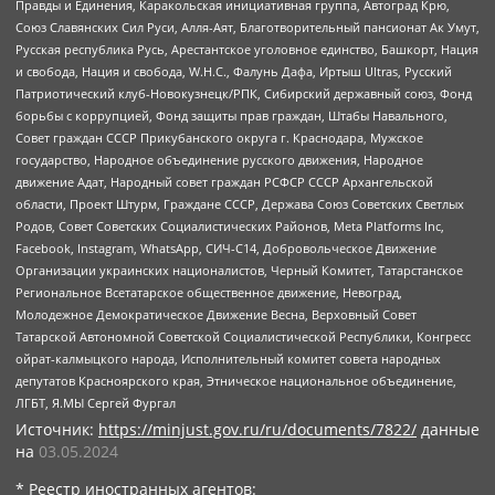
Правды и Единения, Каракольская инициативная группа, Автоград Крю,
Союз Славянских Сил Руси, Алля-Аят, Благотворительный пансионат Ак Умут,
Русская республика Русь, Арестантское уголовное единство, Башкорт, Нация
и свобода, Нация и свобода, W.H.С., Фалунь Дафа, Иртыш Ultras, Русский
Патриотический клуб-Новокузнецк/РПК, Сибирский державный союз, Фонд
борьбы с коррупцией, Фонд защиты прав граждан, Штабы Навального,
Совет граждан СССР Прикубанского округа г. Краснодара, Мужское
государство, Народное объединение русского движения, Народное
движение Адат, Народный совет граждан РСФСР СССР Архангельской
области, Проект Штурм, Граждане СССР, Держава Союз Советских Светлых
Родов, Совет Советских Социалистических Районов, Meta Platforms Inc,
Facebook, Instagram, WhatsApp, СИЧ-С14, Добровольческое Движение
Организации украинских националистов, Черный Комитет, Татарстанское
Региональное Всетатарское общественное движение, Невоград,
Молодежное Демократическое Движение Весна, Верховный Совет
Татарской Автономной Советской Социалистической Республики, Конгресс
ойрат-калмыцкого народа, Исполнительный комитет совета народных
депутатов Красноярского края, Этническое национальное объединение,
ЛГБТ, Я.МЫ Сергей Фургал
Источник:
https://minjust.gov.ru/ru/documents/7822/
данные
на
03.05.2024
* Реестр иностранных агентов: