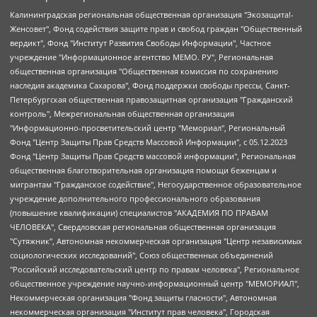
Калининградская региональная общественная организация "Экозащита!-Женсовет", Фонд содействия защите прав и свобод граждан "Общественный вердикт", Фонд "Институт Развития Свободы Информации", Частное учреждение "Информационное агентство МЕМО. РУ", Региональная общественная организация "Общественная комиссия по сохранению наследия академика Сахарова", Фонд поддержки свободы прессы, Санкт-Петербургская общественная правозащитная организация "Гражданский контроль", Межрегиональная общественная организация "Информационно-просветительский центр "Мемориал", Региональный Фонд "Центр Защиты Прав Средств Массовой Информации", с 05.12.2023 Фонд "Центр Защиты Прав Средств массовой информации", Региональная общественная благотворительная организация помощи беженцам и мигрантам "Гражданское содействие", Негосударственное образовательное учреждение дополнительного профессионального образования (повышение квалификации) специалистов "АКАДЕМИЯ ПО ПРАВАМ ЧЕЛОВЕКА", Свердловская региональная общественная организация "Сутяжник", Автономная некоммерческая организация "Центр независимых социологических исследований", Союз общественных объединений "Российский исследовательский центр по правам человека", Региональное общественное учреждение научно-информационный центр "МЕМОРИАЛ", Некоммерческая организация "Фонд защиты гласности", Автономная некоммерческая организация "Институт прав человека", Городская общественная организация "Екатеринбургское общество "МЕМОРИАЛ", Городская общественная организация "Рязанское историко-просветительское и правозащитное общество "Мемориал" (Рязанский Мемориал), Челябинский региональный орган общественной самодеятельности – женское общественное объединение "Женщины Евразии", Челябинский региональный орган общественной самодеятельности "Уральская правозащитная группа", Фонд содействия защите здоровья и социальной справедливости имени Андрея Рылькова, Автономная Некоммерческая Организация "Аналитический Центр Юрия Левады", Автономная некоммерческая организация социальной поддержки населения "Проект Апрель", Региональная общественная организация помощи женщинам и детям, находящимся в кризисной ситуации "Информационно-методический центр "Анна", Фонд содействия развитию массовых коммуникаций и правовому просвещению "Так-так-Так", Фонд содействия устойчивому развитию "Серебряная тайга", Свердловский региональный общественный фонд социальных проектов "Новое время", "Idel.Реалии", Кавказ.Реалии, Крым.Реалии, Телеканал Настоящее Время, Татаро-башкирская служба Радио Свобода (Azatliq Radiosi), Радио Свободная Европа/Радио Свобода (PCE/PC), "Сибирь.Реалии", "Фактограф", Благотворительный фонд помощи осужденным и их семьям, Автономная некоммерческая организация "Институт глобализации и социальных движений", Фонд "В защиту прав заключенных", Частное учреждение "Центр поддержки и содействия развитию средств массовой информации", Пензенский региональный общественный благотворительный фонд "Гражданский союз", "Север.Реалии", Некоммерческая организация Фонд "Правовая инициатива", Общество с ограниченной ответственностью "Радио Свободная Европа/Радио Свобода", Чешское информационное агентство "MEDIUM-ORIENT", Красноярская региональная общественная организация "Мы против СПИДа", Камалягин Денис Николаевич, Маркелов Сергей Евгеньевич, Пономарев Лев Александрович, Савицкая Людмила Алексеевна, Автономная некоммерческая организация "Центр по работе с проблемой насилия "НАСИЛИЮ.НЕТ", Межрегиональный профессиональный союз работников здравоохранения "Альянс врачей", Юридическое лицо, зарегистрированное в Латвийской Республике, SIA "Medusa Project" (регистрационный номер 40103797863, дата регистрации 10.06.2014), Некоммерческая организация "Фонд по борьбе с коррупцией", Автономная некоммерческая организация "Институт права и публичной политики", Баданин Роман Сергеевич, Гликин Максим Александрович, Железнова Мария Михайловна, Лукьянова Юлия Сергеевна, Маетная Елизавета Витальевна, Маняхин Петр Борисович, Чуракова Ольга Владимировна, Ярош Юлия Петровна, Юридическое лицо "The Insider SIA", зарегистрированное в Риге, Латвийская Республика (дата регистрации 26.06.2015), являющееся администратором доменного имени интернет-издания "The Insider SIA", https://theins.ru, Постернак Алексей Евгеньевич, Рубин Михаил Аркадьевич, Анин Роман Александрович, Юридическое лицо Istories fonds, зарегистрированное в Латвийской Республике (регистрационный номер 50008295751, дата регистрации 24.02.2020), Великовский Дмитрий Александрович, Долинина Ирина Николаевна, Мароховская Алеся Алексеевна, Шлейнов Роман Юрьевич, Шмагун Олеся Валентиновна, Общество с ограниченной ответственностью "Альтаир 2021", Общество с ограниченной ответственностью "Вега 2021", Общество с ограниченной ответственностью "Главный редактор 2021", Общество с ограниченной ответственностью "Ромашки монолит", Важенков Артем Валерьевич, Ивановская областная общественная организация "Центр гендерных исследований", Гурман Юрий Альбертович, Медиапроект "ОВД-Инфо", Егоров Владимир Владимирович, Жилинский Владимир Александрович, Общество с ограниченной ответственностью "ЗП", Иванова София Юрьевна, Карезина Инна Павловна, Кильтау Екатерина Викторовна, Петров Алексей Викторович, Пискунов Сергей Евгеньевич, Смирнов Сергей Сергеевич, Тихонов Михаил Сергеевич, Общество с ограниченной ответственностью "ЖУРНАЛИСТ-ИНОСТРАННЫЙ АГЕНТ", Арапова Галина Юрьевна, Вольтская Татьяна Анатольевна, Американская компания "Mason G.E.S. Anonymous Foundation" (США), являющаяся владельцем интернет-издания https://mnews.world/, Компания "Stichting Bellingcat", зарегистрированная в Нидерландах (дата регистрации 11.07.2018), Захаров Андрей Вячеславович, Клепиковская Екатерина Дмитриевна, Общество с ограниченной ответственностью "МЕМО", Перл Роман Александрович, Симонов Евгений Алексеевич, Соловьева Елена Анатольевна, Сотников Даниил Владимирович, Сурначева Елизавета Дмитриевна, Автономная некоммерческая организация по защите прав человека и информированию населения "Якутия – Наше Мнение", Общество с ограниченной ответственностью "Москоу диджитал медиа", с 26.01.2023 Общество с ограниченной ответственностью "Чайка Белые сады", Ветошкина Валерия Валерьевна, Заговора Максим Александрович, Межрегиональное общественное движение "Российская ЛГБТ - сеть", Оленичев Максим Владимирович, Павлов Иван Юрьевич, Скворцова Елена Сергеевна, Общество с ограниченной ответственностью "Как бы инагент", Кочетков Игорь Викторович, Общество с ограниченной ответственностью "Честные выборы", Еланчик Олег Александрович, Общество с ограниченной ответственностью "Нобелевский призыв", Гималова Регина Эмилевна, Григорьев Андрей Валерьевич, Григорьева Алина Александровна, Ассоциация по содействию защите прав призывников, альтернативнослужащих и военнослужащих "Правозащитная группа "Гражданин.Армия.Право", Хисамова Регина Фаритовна, Автономная некоммерческая организация по реализации социально-правовых программ "Лилит", Дальневосточное общественное движение "Маяк", Санкт-Петербургская ЛГБТ-инициативная группа "Выход", Инициативная группа ЛГБТ+ "Реверс", Алексеев Андрей Викторович, Бекбулатова Таисия Львовна, Беляев Иван Михайлович, Владыкина Елена Сергеевна, Гельман Марат Александрович, Никульшина Вероника Юрьевна, Толоконникова Надежда Андреевна, Шендерович Виктор Анатольевич, Общество с ограниченной ответственностью "Данное сообщение", Общество с ограниченной ответственностью Издательский дом "Новая глава", Айнбиндер Александра Александровна, Московский комьюнити-центр для ЛГБТ+инициатив, Благотворительный фонд развития филантропии, Deutsche Welle (Германия, Kurt-Schumacher-Strasse 3, 53113 Bonn), Борзунова Мария Михайловна, Воробьев Виктор Викторович, Голубева Анна Львовна, Константинова Алла Михайловна, Малкова Ирина Владимировна, Мурадов Мурад Абдулгалимович, Осетинская Елизавета Николаевна, Понасенков Евгений Николаевич, Ганапольский Матвей Юрьевич, Киселев Евгений Алексеевич, Борухович Ирина Григорьевна, Дремин Иван Тимофеевич, Дубровский Дмитрий Викторович, Красноярская региональная общественная организация поддержки и развития альтернативных образовательных технологий и межкультурных коммуникаций "ИНТЕРРА", Маяковская Екатерина Алексеевна, Фейгин Марк Захарович, Филимонов Андрей Викторович, Дзугкоева Регина Николаевна, Доброхотов Роман Александрович, Дудь Юрий Александрович, Елкин Сергей Владимирович, Кругликов Кирилл Игоревич, Сабунаева Мария Леонидовна, Семенов Алексей Владимирович, Шаинян Карен Багратович, Шульман Екатерина Михайловна, Асафьев Артур Валерьевич, Вахштайн Виктор Семенович, Венедиктов Алексей Алексеевич, Лушникова Екатерина Евгеньевна, Волков Леонид Михайлович, Невзоров Александр Глебович, Пархоменко Сергей Борисович, Сироткин Ярослав Николаевич, Кара-Мурза Владимир Владимирович, Баранова Наталья Владимировна, Гозман Леонид Яковлевич, Кагарлицкий Борис Юльевич, Климарев Михаил Валерьевич, Милов Владимир Станиславович, Автономная некоммерческая организация Краснодарский центр современного искусства "Типография", Моргенштерн Алишер Тагирович, Соболь Любовь Эдуардовна, Общество с ограниченной ответственностью "ЛИЗА НОРМ", Каспаров Гарри Кимович, Ходорковский Михаил Борисович, Общество с ограниченной ответственностью "Апрельские тезисы", Данилович Ирина Брониславовна, Кашин Олег Владимирович, Петров Николай Владимирович, Пивоваров Алексей Владимирович, Соколов Михаил Владимирович, Цветкова Юлия Владимировна, Чичваркин Евгений Александрович, Комитет против пыток/Команда против пыток, Общество с ограниченной ответственностью "Первый научный", Общество с ограниченной ответственностью "Вертолет и ко", Белоцерковская Вероника Борисовна, Кац Максим Евгеньевич, Лазарева Татьяна Юрьевна, Шаведдинов Руслан Табризович, Яшин Илья Валерьевич, Общество с ограниченной ответственностью "Иноагент ААВ", Алешковский Дмитрий Петрович, Альбац Евгения Марковна, Быков Дмитрий Львович, Галямина Юлия Евгеньевна, Лойко Сергей Леонидович, Мартынов Кирилл Константинович, Медведев Сергей Александрович, Крашенинников Федор Геннадиевич, Гордеева Катерина Вл