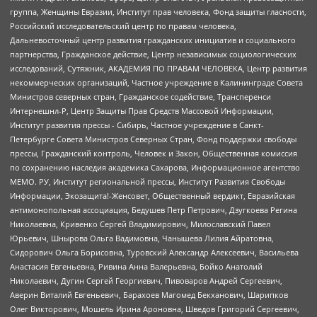
группа, Женщины Евразии, Институт прав человека, Фонд защиты гласности,
Российский исследовательский центр по правам человека,
Дальневосточный центр развития гражданских инициатив и социального
партнерства, Гражданское действие, Центр независимых социологических
исследований, Сутяжник, АКАДЕМИЯ ПО ПРАВАМ ЧЕЛОВЕКА, Центр развития
некоммерческих организаций, Частное учреждение в Калининграде Совета
Министров северных стран, Гражданское содействие, Трансперенси
Интернешнл-Р, Центр Защиты Прав Средств Массовой Информации,
Институт развития прессы - Сибирь, Частное учреждение в Санкт-
Петербурге Совета Министров Северных Стран, Фонд поддержки свободы
прессы, Гражданский контроль, Человек и Закон, Общественная комиссия
по сохранению наследия академика Сахарова, Информационное агентство
МЕМО. РУ, Институт региональной прессы, Институт Развития Свободы
Информации, Экозащита!-Женсовет, Общественный вердикт, Евразийская
антимонопольная ассоциация, Бедушев Петр Петрович, Дзугкоева Регина
Николаевна, Кривенко Сергей Владимирович, Милославский Павел
Юрьевич, Шнырова Ольга Вадимовна, Чанышева Лилия Айратовна,
Сидорович Ольга Борисовна, Туровский Александр Алексеевич, Васильева
Анастасия Евгеньевна, Ривина Анна Валерьевна, Бойко Анатолий
Николаевич, Дугин Сергей Георгиевич, Пивоваров Андрей Сергеевич,
Аверин Виталий Евгеньевич, Барахоев Магомед Бекханович, Шарипков
Олег Викторович, Мошель Ирина Ароновна, Шведов Григорий Сергеевич,