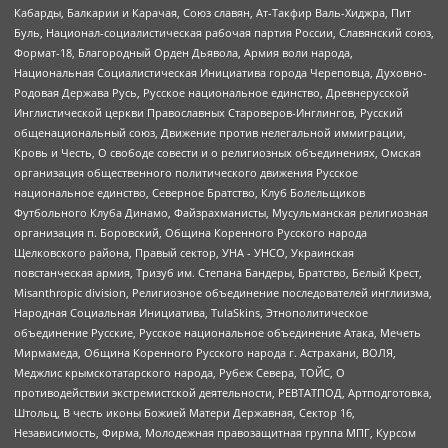
Кабарды, Балкарии и Карачая, Союз славян, Ат-Такфир Валь-Хиджра, Пит
Буль, Национал-социалистическая рабочая партия России, Славянский союз,
Формат-18, Благородный Орден Дьявола, Армия воли народа,
Национальная Социалистическая Инициатива города Череповца, Духовно-
Родовая Держава Русь, Русское национальное единство, Древнерусской
Инглистической церкви Православных Староверов-Инглингов, Русский
общенациональный союз, Движение против нелегальной иммиграции,
Кровь и Честь, О свободе совести и о религиозных объединениях, Омская
организация общественного политического движения Русское
национальное единство, Северное Братство, Клуб Болельщиков
Футбольного Клуба Динамо, Файзрахманисты, Мусульманская религиозная
организация п. Боровский, Община Коренного Русского народа
Щелковского района, Правый сектор, УНА - УНСО, Украинская
повстанческая армия, Тризуб им. Степана Бандеры, Братство, Белый Крест,
Misanthropic division, Религиозное объединение последователей инглиизма,
Народная Социальная Инициатива, TulaSkins, Этнополитическое
объединение Русские, Русское национальное объединение Атака, Мечеть
Мирмамеда, Община Коренного Русского народа г. Астрахани, ВОЛЯ,
Меджлис крымскотатарского народа, Рубеж Севера, ТОЙС, О
противодействии экстремистской деятельности, РЕВТАТПОД, Артподготовка,
Штольц, В честь иконы Божией Матери Державная, Сектор 16,
Независимость, Фирма, Молодежная правозащитная группа МПГ, Курсом