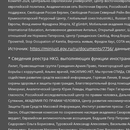
Комитет-2024, Центрально-Европейский университет, Центр восточноевроп
европейской политики, Академическая сеть Восточная Европа, Российский к
поддержки, Свободная Россия Берлин, Свободная Россия Северный Рейн-Вест
Крымскотатарский Ресурсный Центр, Глобальный союз IndustriALL, Russian E
Европы, Фонд имени Фридриха Эберта, XZ gGmbH, Мобильная академия поддержк
International Education, Антивоенное движение Антальи, Открытый диало
отношений им Нормана Патерсона, Центр Гражданских Свобод, Фонд Бориса
Прометей, Stop Occupation of Karelia, Вернись живым, Фридом Хаус, СОТА 
Источник:
https://minjust.gov.ru/ru/documents/7756/
данные
* Сведения реестра НКО, выполняющих функции иностранн
Лилит, Правозащитная группа Гражданин.Армия.Право, Нижегородский цент
борьбы с коррупцией, Альянс врачей, НАСИЛИЮ.НЕТ, Мы против СПИДа, СВЕ
содействия развитию средств массовой информации, Горячая Линия, В защ
охраны здоровья и защиты прав граждан, Благотворительный фонд помощи ос
Мемориал, Аналитический Центр Юрия Левады, Издательство Парк Гагарина
гласности, Российский исследовательский центр по правам человека, Даль
Сутяжник, АКАДЕМИЯ ПО ПРАВАМ ЧЕЛОВЕКА, Центр развития некоммерческих
Защиты Прав Средств Массовой Информации, Институт развития прессы - Си
Закон, Общественная комиссия по сохранению наследия академика Сахаров
вердикт, Евразийская антимонопольная ассоциация, Бедушев Петр Петрови
Сидорович Ольга Борисовна, Туровский Александр Алексеевич, Васильева А
Евгеньевич, Барахоев Магомед Бекханович, Шарипков Олег Викторович, М