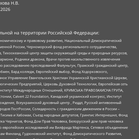
хова Н.В.
2026
льной на территории Российской Федерации:
кономическому и правовому развитию, Национальный Демократический
менной России, Черноморский фонд регионального сотрудничества,
, Тихоокеанский центр защиты окружающей среды и природных ресурсов,
 Хармони, Родники дракона, Врачи против насильственного извлечения
по расследованию преследований Фалуньгун, Пражский гражданский центр,
бмен, Бард колледж, Европейский выбор, Фонд Ходорковского,
ное Управление Евангельских Христиан Украинской Христианской Церкви,
огических Предприятий, Церковь Духовной Технологии, Европейская сеть
ий Институт Международных Отношений, КРИМСЬКА ПРАВОЗАХИСНА ГРУПА,
стонии, Calvert 22 Foundation, Канадский украинский конгресс, Институт
ждение, Всеукраинский духовный центр , Риддл, Русский антивоенный
ародов ПостРоссии, Солидарность с гражданским движением в России –
в Тисима и Хабомаи, Съезд народных депутатов, Гринпис Интернешнл, Фонд
ека Чернигов, Фонд Дом Прав Человека, Белорусский дом прав человека
нтр европейских исследований им Вилфрида Мартенса, Сетевое объединение
Чам Финланд, Гудзоновский институт, Фонд Демократического Развития,