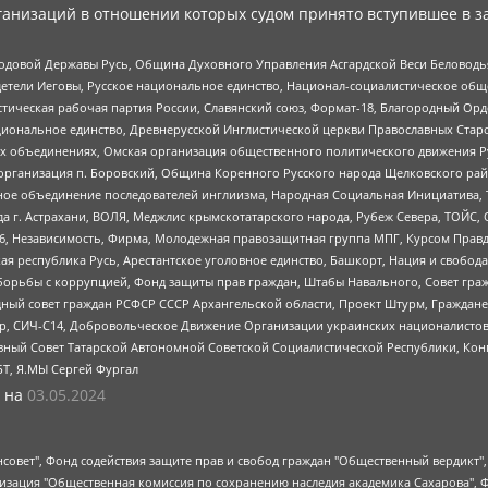
анизаций в отношении которых судом принято вступившее в з
 Родовой Державы Русь, Община Духовного Управления Асгардской Веси Беловод
детели Иеговы, Русское национальное единство, Национал-социалистическое об
истическая рабочая партия России, Славянский союз, Формат-18, Благородный Ор
ациональное единство, Древнерусской Инглистической церкви Православных Ста
ных объединениях, Омская организация общественного политического движения Р
рганизация п. Боровский, Община Коренного Русского народа Щелковского район
гиозное объединение последователей инглиизма, Народная Социальная Инициатива,
 г. Астрахани, ВОЛЯ, Меджлис крымскотатарского народа, Рубеж Севера, ТОЙС, 
6, Независимость, Фирма, Молодежная правозащитная группа МПГ, Курсом Правд
ая республика Русь, Арестантское уголовное единство, Башкорт, Нация и свобода,
орьбы с коррупцией, Фонд защиты прав граждан, Штабы Навального, Совет гражд
ный совет граждан РСФСР СССР Архангельской области, Проект Штурм, Граждане 
tsApp, СИЧ-С14, Добровольческое Движение Организации украинских националисто
ный Совет Татарской Автономной Советской Социалистической Республики, Кон
БТ, Я.МЫ Сергей Фургал
 на
03.05.2024
мная некоммерческая организация "Центр по работе с проблемой насилия "НАСИЛИЮ.НЕТ", Межрегиональный профессиональный союз работников здравоохранения "Альянс врачей", Юридическое лицо, зарегистрированное в Латвийской Республике, SIA "Medusa Project" (регистрационный номер 40103797863, дата регистрации 10.06.2014), Некоммерческая организация "Фонд по борьбе с коррупцией", Автономная некоммерческая организация "Институт права и публичной политики", Баданин Роман Сергеевич, Гликин Максим Александрович, Железнова Мария Михайловна, Лукьянова Юлия Сергеевна, Маетная Елизавета Витальевна, Маняхин Петр Борисович, Чуракова Ольга Владимировна, Ярош Юлия Петровна, Юридическое лицо "The Insider SIA", зарегистрированное в Риге, Латвийская Республика (дата регистрации 26.06.2015), являющееся администратором доменного имени интернет-издания "The Insider SIA", https://theins.ru, Постернак Алексей Евгеньевич, Рубин Михаил Аркадьевич, Анин Роман Александрович, Юридическое лицо Istories fonds, зарегистрированное в Латвийской Республике (регистрационный номер 50008295751, дата регистрации 24.02.2020), Великовский Дмитрий Александрович, Долинина Ирина Николаевна, Мароховская Алеся Алексеевна, Шлейнов Роман Юрьевич, Шмагун Олеся Валентиновна, Общество с ограниченной ответственностью "Альтаир 2021", Общество с ограниченной ответственностью "Вега 2021", Общество с ограниченной ответственностью "Главный редактор 2021", Общество с ограниченной ответственностью "Ромашки монолит", Важенков Артем Валерьевич, Ивановская областная общественная организация "Центр гендерных исследований", Гурман Юрий Альбертович, Медиапроект "ОВД-Инфо", Егоров Владимир Владимирович, Жилинский Владимир Александрович, Общество с ограниченной ответственностью "ЗП", Иванова София Юрьевна, Карезина Инна Павловна, Кильтау Екатерина Викторовна, Петров Алексей Викторович, Пискунов Сергей Евгеньевич, Смирнов Сергей Сергеевич, Тихонов Михаил Сергеевич, Общество с ограниченной ответственностью "ЖУРНАЛИСТ-ИНОСТРАННЫЙ АГЕНТ", Арапова Галина Юрьевна, Вольтская Татьяна Анатольевна, Американская компания "Mason G.E.S. Anonymous Foundation" (США), являющаяся владельцем интернет-издания https://mnews.world/, Компания "Stichting Bellingcat", зарегистрированная в Нидерландах (дата регистрации 11.07.2018), Захаров Андрей Вячеславович, Клепиковская Екатерина Дмитриевна, Общество с ограниченной ответственностью "МЕМО", Перл Роман Александрович, Симонов Евгений Алексеевич, Соловьева Елена Анатольевна, Сотников Даниил Владимирович, Сурначева Елизавета Дмитриевна, Автономная некоммерческая организация по защите прав человека и информированию населения "Якутия – Наше Мнение", Общество с ограниченной ответственностью "Москоу диджитал медиа", с 26.01.2023 Общество с ограниченной ответственностью "Чайка Белые сады", Ветошкина Валерия Валерьевна, Заговора Максим Александрович, Межрегиональное общественное движение "Российская ЛГБТ - сеть", Оленичев Максим Владимирович, Павлов Иван Юрьевич, Скворцова Елена Сергеевна, Общество с ограниченной ответственностью "Как бы инагент", Кочетков Игорь Викторович, Общество с ограниченной ответственностью "Честные выборы", Еланчик Олег Александрович, Общество с ограниченной ответственностью "Нобелевский призыв", Гималова Регина Эмилевна, Григорьев Андрей Валерьевич, Григорьева Алина Александровна, Ассоциация по содействию защите прав призывников, альтернативнослужащих и военнослужащих "Правозащитная группа "Гражданин.Армия.Право", Хисамова Регина Фаритовна, Автономная некоммерческая организация по реализации социально-правовых программ "Лилит", Дальн