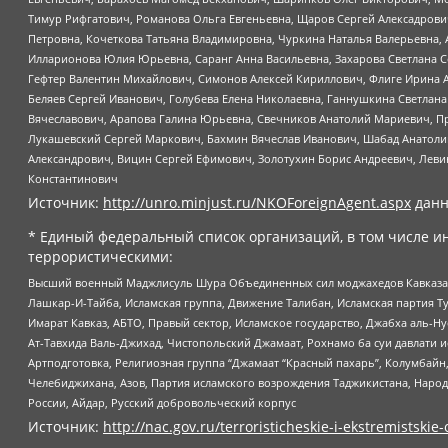
Тимур Рифгатович, Романова Ольга Евгеньевна, Щаров Сергей Алексадрови
Петровна, Кочеткова Татьяна Владимировна, Чуркина Наталья Валерьевна, 
Илларионова Юлия Юрьевна, Саранг Анна Васильевна, Захарова Светлана 
Гефтер Валентин Михайлович, Симонов Алексей Кириллович, Флиге Ирина 
Беляев Сергей Иванович, Голубева Елена Николаевна, Ганнушкина Светлана
Вячеславович, Арапова Галина Юрьевна, Свечников Анатолий Мариевич, П
Лукашевский Сергей Маркович, Бахмин Вячеслав Иванович, Шабад Анатоли
Александрович, Вицин Сергей Ефимович, Золотухин Борис Андреевич, Леви
Константинович
Источник:
http://unro.minjust.ru/NKOForeignAgent.aspx
данн
* Единый федеральный список организаций, в том числе и
террористическими:
Высший военный Маджлисуль Шура Объединенных сил моджахедов Кавказа, Ко
Лашкар-И-Тайба, Исламская группа, Движение Талибан, Исламская партия Т
Имарат Кавказ, АБТО, Правый сектор, Исламское государство, Джабха аль-
Ат-Тавхида Валь-Джихад, Чистопольский Джамаат, Рохнамо ба суи давлати и
Артподготовка, Религиозная группа “Джамаат “Красный пахарь”, Колумбайн
Челебиджихана, Азов, Партия исламского возрождения Таджикистана, Народ
России, Айдар, Русский добровольческий корпус
Источник:
http://nac.gov.ru/terroristicheskie-i-ekstremistskie-