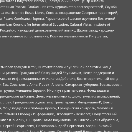
актатов Свидетелей Иеговы, Гражданский Совет, Центр анализа
астоящая Россия, Глобальная сеть журналистов-расследователей, Служба
a Asocicion de Rusos Libres, Союз за возвращение Северных территорий,
еста, Радио Свободная Европа, Германское общество изучения Восточной
ouncils for International Education, Cultural Vistas, Institute of
, Российско-канадский демократический альянс, Школа международных
е антивоенное сопротивление, Комитет независимости Ингушетии,
ты прав граждан Штаб, Институт права и публичной политики, Фонд
инициатива, Гражданский Союз, Хасдей Ерушалаим, Центр поддержки и
социально-информационных инициатив Действие, Благотворительный фонд
Так, Сова, центр Анна, Проект Апрель, Самарская губерния, Эра здоровья,
я группа, Женщины Евразии, Институт прав человека, Фонд защиты
Гражданское действие, Центр независимых социологических исследований,
стран, Гражданское содействие, Трансперенси Интернешнл-Р, Центр
н, Фонд поддержки свободы прессы, Гражданский контроль, Человек и
тут Развития Свободы Информации, Экозащита!-Женсовет, Общественный
й Павел Юрьевич, Шнырова Ольга Вадимовна, Чанышева Лилия Айратовна,
ин Сергей Георгиевич, Пивоваров Андрей Сергеевич, Аверин Виталий
вич, Каргалицкий Борис Юльевич, Созаев Валерий Валерьевич, Исламов