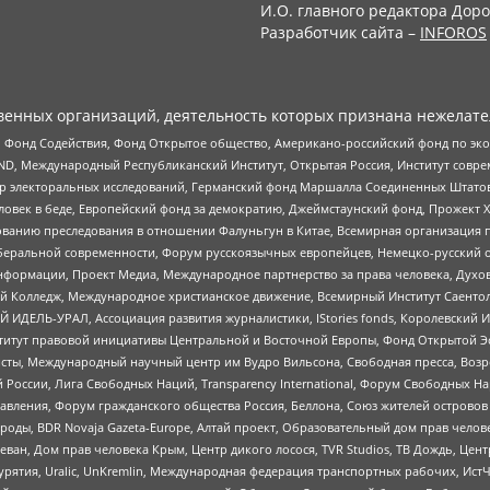
И.О. главного редактора Доро
Разработчик сайта –
INFOROS
енных организаций, деятельность которых признана нежелате
 Фонд Содействия, Фонд Открытое общество, Американо-российский фонд по э
 Международный Республиканский Институт, Открытая Россия, Институт совре
р электоральных исследований, Германский фонд Маршалла Соединенных Штатов
еловек в беде, Европейский фонд за демократию, Джеймстаунский фонд, Прожект
дованию преследования в отношении Фалуньгун в Китае, Всемирная организация 
беральной современности, Форум русскоязычных европейцев, Немецко-русский о
формации, Проект Медиа, Международное партнерство за права человека, Духов
 Колледж, Международное христианское движение, Всемирный Институт Саентол
 ИДЕЛЬ-УРАЛ, Ассоциация развития журналистики, IStories fonds, Королевск
r, Институт правовой инициативы Центральной и Восточной Европы, Фонд Открытой Э
ты, Международный научный центр им Вудро Вильсона, Свободная пресса, Возро
России, Лига Свободных Наций, Transparеncy International, Форум Свободных Н
правления, Форум гражданского общества Россия, Беллона, Союз жителей острово
роды, BDR Novaja Gazeta-Europe, Алтай проект, Образовательный дом прав челов
еван, Дом прав человека Крым, Центр дикого лосося, TVR Studios, ТВ Дождь, Це
урятия, Uralic, UnKremlin, Международная федерация транспортных рабочих, Ист