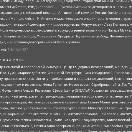
ейских и международных исследований, Общество Сторожевой башни, Библии и тр
омитет действия, РЭНД корпорейшн, Русская Америка за демократию в России, Н
фалия, Фонд глобальной помощи, Антивоенный комитет России, Russie-Libertes, L
lection Monitor, Article 19, Мнение медиа, Федерация анархического черного кр
и гендерной демократии и миротворчества, Форум имени Льва Копелева, American C
г, Школа международных отношений и государственной политики им Питера Мунка
 Немцова за Свободу, Фонд имени Фридриха Науманна за свободу, Феминистско
медиа, Либерально-демократическая Лига Украины
 на
13.05.2024
ого агента:
р немецкой и европейской культуры, Центр гендерных исследований, Фонд защи
ЧА, Гуманитарное действие, Открытый Петербург, Лига Избирателей, Правовая 
иту прав заключенных, Институт глобализации и социальных движений, Центр 
ужденным и их семьям, Фонд Тольятти, Новое время, Серебряная тайга, Так-Так-
, Фонд имени Андрея Рылькова, Сфера, Центр СИБАЛЬТ, Уральская правозащитна
невосточный центр развития гражданских инициатив и социального партнерства, 
 организаций, Частное учреждение в Калининграде Совета Министров северных 
бирь, Частное учреждение в Санкт-Петербурге Совета Министров Северных Стра
а, Информационное агентство МЕМО. РУ, Институт региональной прессы, Инсти
ч, Дзугкоева Регина Николаевна, Кривенко Сергей Владимирович, Милославски
настасия Евгеньевна, Ривина Анна Валерьевна, Бойко Анатолий Николаевич, Дуг
ошель Ирина Ароновна, Шведов Григорий Сергеевич, Пономарев Лев Александро