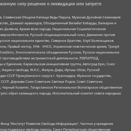
аконную силу решение о ликвидации или запрете
ья, Славянская Община Капища Веды Перуна, Мужская Духовная Семинария
щество, Джамаат мувахидов, Объединенный Вилайат Кабарды, Балкарии и
ден Дьявола, Армия воли народа, Национальная Социалистическая
роверов-Инглингов, Русский общенациональный союз, Движение против
усское национальное единство, Северное Братство, Клуб Болельщиков
а, Правый сектор, УНА - УНСО, Украинская повстанческая армия, Тризуб
 TulaSkins, Этнополитическое объединение Русские, Русское национальное
О противодействии экстремистской деятельности, РЕВТАТПОД,
ы и Единения, Каракольская инициативная группа, Автоград Крю, Союз
 Нация и свобода, W.H.С., Фалунь Дафа, Иртыш Ultras, Русский
ан СССР Прикубанского округа г. Краснодара, Мужское государство,
СССР, Держава Союз Советских Светлых Родов, Совет Советских
в, Черный Комитет, Татарстанское Региональное Всетатарское общественное
гресс ойрат-калмыцкого народа, Исполнительный комитет совета народных
евосточное общественное движение "Маяк", Санкт-Петербургская ЛГБТ-инициативная группа "Выход", Инициативная группа ЛГБТ+ "Реверс", Алексеев Андрей Викторович, Бекбулатова Таисия Львовна, Беляев Иван Михайлович, Владыкина Елена Сергеевна, Гельман Марат Александрович, Никульшина Вероника Юрьевна, Толоконникова Надежда Андреевна, Шендерович Виктор Анатольевич, Общество с ограниченной ответственностью "Данное сообщение", Общество с ограниченной ответственностью Издательский дом "Новая глава", Айнбиндер Александра Александровна, Московский комьюнити-центр для ЛГБТ+инициатив, Благотворительный фонд развития филантропии, Deutsche Welle (Германия, Kurt-Schumacher-Strasse 3, 53113 Bonn), Борзунова Мария Михайловна, Воробьев Виктор Викторович, Голубева Анна Львовна, Константинова Алла Михайловна, Малкова Ирина Владимировна, Мурадов Мурад Абдулгалимович, Осетинская Елизавета Николаевна, Понасенков Евгений Николаевич, Ганапольский Матвей Юрьевич, Киселев Евгений Алексеевич, Борухович Ирина Григорьевна, Дремин Иван Тимофеевич, Дубровский Дмитрий Викторович, Красноярская региональная общественная организация поддержки и развития альтернативных образовательных технологий и межкультурных коммуникаций "ИНТЕРРА", Маяковская Екатерина Алексеевна, Фейгин Марк Захарович, Филимонов Андрей Викторович, Дзугкоева Регина Николаевна, Доброхотов Роман Александрович, Дудь Юрий Александрович, Елкин Сергей Владимирович, Кругликов Кирилл Игоревич, Сабунаева Мария Леонидовна, Семенов Алексей Владимирович, Шаинян Карен Багратович, Шульман Екатерина Михайловна, Асафьев Артур Валерьевич, Вахштайн Виктор Семенович, Венедиктов Алексей Алексеевич, Лушникова Екатерина Евгеньевна, Волков Леонид Михайлович, Невзоров Александр Глебович, Пархоменко Сергей Борисович, Сироткин Ярослав Николаевич, Кара-Мурза Владимир Владимирович, Баранова Наталья Владимировна, Гозман Леонид Яковлевич, Кагарлицкий Борис Юльевич, Климарев Михаил Валерьевич, Милов Владимир Станиславович, Автономная некоммерческая организация Краснодарский центр современного искусства "Типография", Моргенштерн Алишер Тагирович, Соболь Любовь Эдуардовна, Общество с ограниченной ответственностью "ЛИЗА НОРМ", Каспаров Гарри Кимович, Ходорковский Михаил Борисович, Общество с ограниченной ответственностью "Апрельские тезисы", Данилович Ирина Брониславовна, Кашин Олег Владимирович, Петров Николай Владимирович, Пивоваров Алексей Владимирович, Соколов Михаил Владимирович, Цветкова Юлия Владимировна, Чичваркин Евгений Александрович, Комитет против пыток/Команда против пыток, Общество с ограниченной ответственностью "Первый научный", Общество с ограниченной ответственностью "Вертолет и ко", Белоцерковская Вероника Борисовна, Кац Максим Евгеньевич, Лазарева Татьяна Юрьевна, Шаведдинов Руслан Табризович, Яшин Илья Валерьевич, Общество с ограниченной ответственностью "Иноагент ААВ", Алешковский Дмитрий Петрович, Альбац Евгения Марковна, Быков Дмитрий Львович, Галямина Юлия Евгеньевна, Лойко Сергей Леонидович, Мартынов Кирилл Константинович, Медведев Сергей Александрович, Крашенинников Федор Геннадиевич, Гордеева Катерина Вл