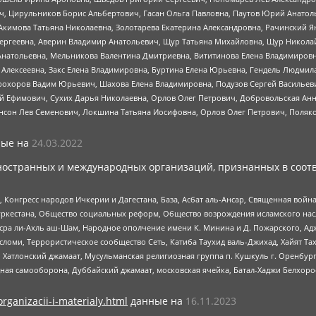
ч, Цирульников Борис Альбертович, Гасан Ольга Павловна, Паутов Юрий Анато
Акимова Татьяна Николаевна, Золотарева Екатерина Александровна, Рачинский Я
Сергеевна, Аверин Владимир Анатольевич, Щур Татьяна Михайловна, Щур Никола
Анатольевна, Мельникова Валентина Дмитриевна, Вититинова Елена Владимировн
 Алексеевна, Закс Елена Владимировна, Буртина Елена Юрьевна, Гендель Людмил
рохоров Вадим Юрьевич, Шахова Елена Владимировна, Подузов Сергей Васильеви
й Ефимович, Сухих Дарья Николаевна, Орлов Олег Петрович, Добровольская Анн
нсон Лев Семенович, Локшина Татьяна Иосифовна, Орлов Олег Петрович, Поляк
ые на
24.03.2022
ностранных и международных организаций, признанных в соотв
нгресс народов Ичкерии и Дагестана, База, Асбат аль-Ансар, Священная война,
уркестана, Общество социальных реформ, Общество возрождения исламского насл
Нусра ли-Ахль аш-Шам, Народное ополчение имени К. Минина и Д. Пожарского, Ад
сломи, Террористическое сообщество Сеть, Катиба Таухид валь-Джихад, Хайят Тах
, Хатлонский джамаат, Мусульманская религиозная группа п. Кушкуль г. Оренбу
ная самооборона, Дуббайский джамаат, московская ячейка, Батал-Хаджи Белхор
organizacii-i-materialy.html
данные на
16.11.2023