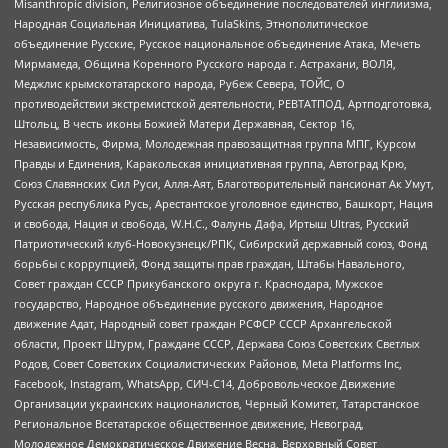
Misanthropic division, Религиозное объединение последователей инглиизма,
Народная Социальная Инициатива, TulaSkins, Этнополитическое
объединение Русские, Русское национальное объединение Атака, Мечеть
Мирмамеда, Община Коренного Русского народа г. Астрахани, ВОЛЯ,
Меджлис крымскотатарского народа, Рубеж Севера, ТОЙС, О
противодействии экстремистской деятельности, РЕВТАТПОД, Артподготовка,
Штольц, В честь иконы Божией Матери Державная, Сектор 16,
Независимость, Фирма, Молодежная правозащитная группа МПГ, Курсом
Правды и Единения, Каракольская инициативная группа, Автоград Крю,
Союз Славянских Сил Руси, Алля-Аят, Благотворительный пансионат Ак Умут,
Русская республика Русь, Арестантское уголовное единство, Башкорт, Нация
и свобода, Нация и свобода, W.H.С., Фалунь Дафа, Иртыш Ultras, Русский
Патриотический клуб-Новокузнецк/РПК, Сибирский державный союз, Фонд
борьбы с коррупцией, Фонд защиты прав граждан, Штабы Навального,
Совет граждан СССР Прикубанского округа г. Краснодара, Мужское
государство, Народное объединение русского движения, Народное
движение Адат, Народный совет граждан РСФСР СССР Архангельской
области, Проект Штурм, Граждане СССР, Держава Союз Советских Светлых
Родов, Совет Советских Социалистических Районов, Meta Platforms Inc,
Facebook, Instagram, WhatsApp, СИЧ-С14, Добровольческое Движение
Организации украинских националистов, Черный Комитет, Татарстанское
Региональное Всетатарское общественное движение, Невоград,
Молодежное Демократическое Движение Весна, Верховный Совет