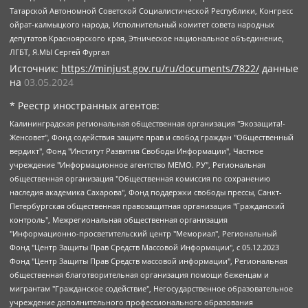
Татарской Автономной Советской Социалистической Республики, Конгресс
ойрат-калмыцкого народа, Исполнительный комитет совета народных
депутатов Красноярского края, Этническое национальное объединение,
ЛГБТ, Я.МЫ Сергей Фургал
Источник:
https://minjust.gov.ru/ru/documents/7822/
данные
на
03.05.2024
* Реестр иностранных агентов:
Калининградская региональная общественная организация "Экозащита!-Женсовет", Фонд содействия защите прав и свобод граждан "Общественный вердикт", Фонд "Институт Развития Свободы Информации", Частное учреждение "Информационное агентство МЕМО. РУ", Региональная общественная организация "Общественная комиссия по сохранению наследия академика Сахарова", Фонд поддержки свободы прессы, Санкт-Петербургская общественная правозащитная организация "Гражданский контроль", Межрегиональная общественная организация "Информационно-просветительский центр "Мемориал", Региональный Фонд "Центр Защиты Прав Средств Массовой Информации", с 05.12.2023 Фонд "Центр Защиты Прав Средств массовой информации", Региональная общественная благотворительная организация помощи беженцам и мигрантам "Гражданское содействие", Негосударственное образовательное учреждение дополнительного профессионального образования (повышение квалификации) специалистов "АКАДЕМИЯ ПО ПРАВАМ ЧЕЛОВЕКА", Свердловская региональная общественная организация "Сутяжник", Автономная некоммерческая организация "Центр независимых социологических исследований", Союз общественных объединений "Российский исследовательский центр по правам человека", Региональное общественное учреждение научно-информационный центр "МЕМОРИАЛ", Некоммерческая организация "Фонд защиты гласности", Автономная некоммерческая организация "Институт прав человека", Городская общественная организация "Екатеринбургское общество "МЕМОРИАЛ", Городская общественная организация "Рязанское историко-просветительское и правозащитное общество "Мемориал" (Рязанский Мемориал), Челябинский региональный орган общественной самодеятельности – женское общественное объединение "Женщины Евразии", Челябинский региональный орган общественной самодеятельности "Уральская правозащитная группа", Фонд содействия защите здоровья и социальной справедливости имени Андрея Рылькова, Автономная Некоммерческая Организация "Аналитический Центр Юрия Левады", Автономная некоммерческая организация социальной поддержки населения "Проект Апрель", Региональная общественная организация помощи женщинам и детям, находящимся в кризисной ситуации "Информационно-методический центр "Анна", Фонд содействия развитию массовых коммуникаций и правовому просвещению "Так-так-Так", Фонд содействия устойчивому развитию "Серебряная тайга", Свердловский региональный общественный фонд социальных проектов "Новое время", "Idel.Реалии", Кавказ.Реалии, Крым.Реалии, Телеканал Настоящее Время, Татаро-башкирская служба Радио Свобода (Azatliq Radiosi), Радио Свободная Европа/Радио Свобода (PCE/PC), "Сибирь.Реалии", "Фактограф", Благотворительный фонд помощи осужденным и их семьям, Автономная некоммерческая организация "Институт глобализации и социальных движений", Фонд "В защиту прав заключенных", Частное учреждение "Центр поддержки и содействия развитию средств массовой информации", Пензенский региональный общественный благотворительный фонд "Гражданский союз", "Север.Реалии", Некоммерческая организация Фонд "Правовая инициатива", Общество с ограниченной ответственностью "Радио Свободная Европа/Радио Свобода", Чешское информационное агентство "MEDIUM-ORIENT", Красноярская региональная общественная организация "Мы против СПИДа", Камалягин Денис Николаевич, Маркелов Сергей Евгеньевич, Пономарев Лев Александрович, Савицкая Людмила Алексеевна, Автономная некоммерческая организация "Центр по работе с проблемой насилия "НАСИЛИЮ.НЕТ", Межрегиональный профессиональный союз работников здравоохранения "Альянс врачей", Юридическое лицо, зарегистрированное в Латвийской Республике, SIA "Medusa Project" (регистрационный номер 40103797863, дата регистрации 10.06.2014), Некоммерческая организация "Фонд по борьбе с коррупцией", Автономная некоммерческая организация "Институт права и публичной политики", Баданин Роман Сергеевич, Гликин Максим Александрович, Железнова Мария Михайловна, Лукьянова Юлия Сергеевна, Маетная Елизавета Витальевна, Маняхин Петр Борисович, Чуракова Ольга Владимировна, Ярош Юлия Петровна, Юридическое лицо "The Insider SIA", зарегистрированное в Риге, Латвийская Республика (дата регистрации 26.06.2015), являющееся администратором доменного имени интернет-издания "The Insider SIA", https://theins.ru, Постернак Алексей Евгеньевич, Рубин Михаил Аркадьевич, Анин Роман Александрович, Юридическое лицо Istories fonds, зарегистрированное в Латвийской Республике (регистрационный номер 50008295751, дата регистрации 24.02.2020), Великовский Дмитрий Александрович, Долинина Ирина Николаевна, Мароховская Алеся Алексеевна, Шлейнов Роман Юрьевич, Шмагун Олеся Валентиновна, Общество с ограниченной ответственностью "Альтаир 2021", Общество с ограниченной ответственностью "Вега 2021", Общество с ограниченной ответственностью "Главный редактор 2021", Общество с ограниченной ответственностью "Ромашки монолит", Важенков Артем Валерьевич, Ивановская областная общественная организация "Центр гендерных исследований", Гурман Юрий Альбертович, Медиапроект "ОВД-Инфо", Егоров Владимир Владимирович, Жилинский Владимир Александрович, Общество с ограниченной ответственностью "ЗП", Иванова София Юрьевна, Карезина Инна Павловна, Кильтау Екатерина Викторовна, Петров Алексей Викторович, Пискунов Сергей Евгеньевич, Смирнов Сергей Сергеевич, Тихонов Михаил Сергеевич, Общество с ограниченной ответственностью "ЖУРНАЛИСТ-ИНОСТРАННЫЙ АГЕНТ", Арапова Галина Юрьевна, Вольтская Татьяна Анатольевна, Американская компания "Mason G.E.S. Anonymous Foundation" (США), являющаяся владельцем интернет-издания https://mnews.world/, Компания "Stichting Bellingcat", зарегистрированная в Нидерландах (дата регистрации 11.07.2018), Захаров Андрей Вячеславович, Клепиковская Екатерина Дмитриевна, Общество с ограниченной ответственностью "МЕМО", Перл Роман Александрович, Симонов Евгений Алексеевич, Соловьева Елена Анатольевна, Сотников Даниил Владимирович, Сурначева Елизавета Дмитриевна, Автономная некоммерческая организация по защите прав человека и информированию населения "Якутия – Наше Мнение", Общество с ограниченной ответственностью "Москоу диджитал медиа", с 26.01.2023 Общество с ограниченной ответственностью "Чайка Белые сады", Ветошкина Валерия Валерьевна, Заговора Максим Александрович, Межрегиональное общественное движение "Российская ЛГБТ - сеть", Оленичев Максим Владимирович, Павлов Иван Юрьевич, Скворцова Елена Сергеевна, Общество с ограниченной ответственностью "Как бы инагент", Кочетков Игорь Викторович, Общество с ограниченной ответственностью "Честные выборы", Еланчик Олег Александрович, Общество с ограниченной ответственностью "Нобелевский призыв", Гималова Регина Эмилевна, Григорьев Андрей Валерьевич, Григорьева Алина Александровна, Ассоциация по содействию защите прав призывников, альтернативнослужащих и военнослужащих "Правозащитная группа "Гражданин.Армия.Право", Хисамова Регина Фаритовна, Автономная некоммерческая организация по реализации социально-правовых программ "Лилит", Дальневосточное общественное движение "Маяк", Санкт-Петербургская ЛГБТ-инициативная группа "Выход", Инициативная группа ЛГБТ+ "Реверс", Алексеев Андрей Викторович, Бекбулатова Таисия Львовна, Беляев Иван Михайлович, Владыкина Елена Сергеевна, Гельман Марат Александрович, Никульшина Вероника Юрьевна, Толоконникова Надежда Андреевна, Шендерович Виктор Анатольевич, Общество с ограниченной ответственностью "Данное сообщение", Общество с ограниченной ответственностью Издательский дом "Новая глава", Айнбиндер Александра Александровна, Московский комьюнити-центр для ЛГБТ+инициатив, Благотворительный фонд развития филантропии, Deutsche Welle (Германия, Kurt-Schumacher-Strasse 3, 53113 Bonn), Борзунова Мария Михайловна, Воробьев Виктор Викторович, Голубева Анна Львовна, Константинова Алла Михайловна, Малкова Ирина Владимировна, Мурадов Мурад Абдулгалимович, Осетинская Елизавета Николаевна, Понасенков Евгений Николаевич, Ганапольский Матвей Юрьевич, Киселев Евгений Алексеевич, Борухович Ирина Григорьевна, Дремин Иван Тимофеевич, Дубровский Дмитрий Викторович, Красноярская региональная общественная организация поддержки и развития альтернативных образовательных технологий и межкультурных коммуникаций "ИНТЕРРА", Маяковская Екатерина Алексеевна, Фейгин Марк Захарович, Филимонов Андрей Викторович, Дзугкоева Регина Николаевна, Доброхотов Роман Александрович, Дудь Юрий Александрович, Елкин Сергей Владимирович, Кругликов Кирилл Игоревич, Сабунаева Мария Леонидовна, Семенов Алексей Владимирович, Шаинян Карен Багратович, Шульман Екатерина Михайловна, Асафьев Артур Валерьевич, Вахштайн Виктор Семенович, Венедиктов Алексей Алексеевич, Лушникова Екатерина Евгеньевна, Волков Леонид Михайлович, Невзоров Александр Глебович, Пархоменко Сергей Борисович, Сироткин Ярослав Николаевич, Кара-Мурза Владимир Владимирович, Баранова Наталья Владимировна, Гозман Леонид Яковлевич, Кагарлицкий Борис Юльевич, Климарев Михаил Валерьевич, Милов Владимир Станиславович, Автономная некоммерческая организация Краснодарский центр современного искусства "Типография", Моргенштерн Алишер Тагирович, Соболь Любовь Эдуардовна, Общество с ограниченной ответственностью "ЛИЗА НОРМ", Каспаров Гарри Кимович, Ходорковский Михаил Борисович, Общество с ограниченной ответственностью "Апрельские тезисы", Данилович Ирина Брониславовна, Кашин Олег Владимирович, Петров Николай Владимирович, Пивоваров Алексей Владимирович, Соколов Михаил Владимирович, Цветкова Юлия Владимировна, Чичваркин Евгений Александрович, Комитет против пыток/Команда против пыток, Общество с ограниченной ответственностью "Первый научный", Общество с ограниченной ответственностью "Вертолет и ко", Белоцерковская Вероника Борисовна, Кац Максим Евгеньевич, Лазарева Татьяна Юрьевна, Шаведдинов Руслан Табризович, Яшин Илья Валерьевич, Общество с ограниченной ответственностью "Иноагент ААВ", Алешковский Дмитрий Петрович, Альбац Евгения Марковна, Быков Дмитрий Львович, Галямина Юлия Евгеньевна, Лойко Сергей Леонидович, Мартынов Кирилл Константинович, Медведев Сергей Александрович, Крашенинников Федор Геннадиевич, Гордеева Катерина Вл