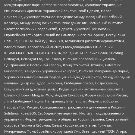
Международное партнерство за права человека, Духовное Управление
Евангельских Христиан Украинской Христианской Церкви, Новое
Поколение, Духовное Учебное Заведение Международный Библейский
Колледж, Международное христианское движение, Всемирный Институт
Саентологических Предприятий, Церковь Духовной Технологии,
Европейская сеть организаций по наблюдению за выборами, Республика
Польша, СВОБОДНЫЙ ИДЕЛЬ-УРАЛ, Ассоциация развития журналистики,
IStories fonds, Королевский Институт Международных Отношений,
КРИМСЬКА ПРАВОЗАХИСНА ГРУПА, Фонд имени Генриха Бёлля, Stichting
Bellingcat, Bellingcat Ltd, The Insider, Институт правовой инициативы
Центральной и Восточной Европы, Фонд Открытой Эстонии, Calvert 22
Foundation, Канадский украинский конгресс, Институт Макдональда-Лорье,
Украинская национальная федерация Канады, Декабристы, Международный
научный центр им Вудро Вильсона, Свободная пресса, Возрождение,
Всеукраинский духовный центр , Риддл, Русский антивоенный комитет в
Швеции, Проект Медуза, Фонд Андрея Сахарова, Форум свободной России,
Лига Свободных Наций, Transparеncy International, Форум Свободных
Народов ПостРоссии, Солидарность с гражданским движением в России –
Solidarus, КрымSOS, Свободный университет, Институт государственного
управления, Форум гражданского общества Россия, Беллона, Союз жителей
островов Тисима и Хабомаи, Съезд народных депутатов, Гринпис
Интернешнл, Фонд борьбы с коррупцией Инк, Завет церквей TCCN, Агора,