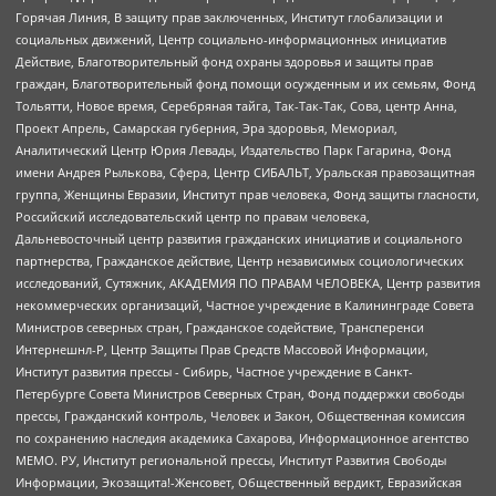
Горячая Линия, В защиту прав заключенных, Институт глобализации и
социальных движений, Центр социально-информационных инициатив
Действие, Благотворительный фонд охраны здоровья и защиты прав
граждан, Благотворительный фонд помощи осужденным и их семьям, Фонд
Тольятти, Новое время, Серебряная тайга, Так-Так-Так, Сова, центр Анна,
Проект Апрель, Самарская губерния, Эра здоровья, Мемориал,
Аналитический Центр Юрия Левады, Издательство Парк Гагарина, Фонд
имени Андрея Рылькова, Сфера, Центр СИБАЛЬТ, Уральская правозащитная
группа, Женщины Евразии, Институт прав человека, Фонд защиты гласности,
Российский исследовательский центр по правам человека,
Дальневосточный центр развития гражданских инициатив и социального
партнерства, Гражданское действие, Центр независимых социологических
исследований, Сутяжник, АКАДЕМИЯ ПО ПРАВАМ ЧЕЛОВЕКА, Центр развития
некоммерческих организаций, Частное учреждение в Калининграде Совета
Министров северных стран, Гражданское содействие, Трансперенси
Интернешнл-Р, Центр Защиты Прав Средств Массовой Информации,
Институт развития прессы - Сибирь, Частное учреждение в Санкт-
Петербурге Совета Министров Северных Стран, Фонд поддержки свободы
прессы, Гражданский контроль, Человек и Закон, Общественная комиссия
по сохранению наследия академика Сахарова, Информационное агентство
МЕМО. РУ, Институт региональной прессы, Институт Развития Свободы
Информации, Экозащита!-Женсовет, Общественный вердикт, Евразийская