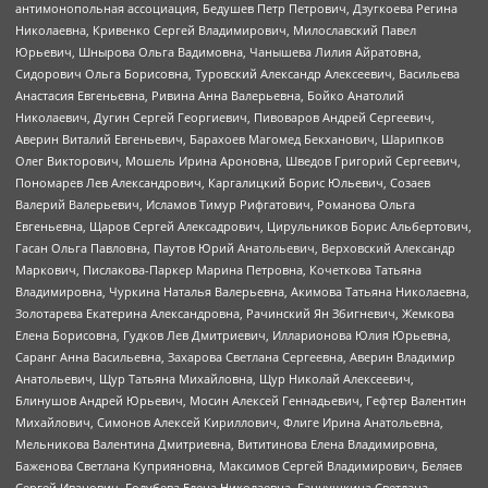
антимонопольная ассоциация, Бедушев Петр Петрович, Дзугкоева Регина
Николаевна, Кривенко Сергей Владимирович, Милославский Павел
Юрьевич, Шнырова Ольга Вадимовна, Чанышева Лилия Айратовна,
Сидорович Ольга Борисовна, Туровский Александр Алексеевич, Васильева
Анастасия Евгеньевна, Ривина Анна Валерьевна, Бойко Анатолий
Николаевич, Дугин Сергей Георгиевич, Пивоваров Андрей Сергеевич,
Аверин Виталий Евгеньевич, Барахоев Магомед Бекханович, Шарипков
Олег Викторович, Мошель Ирина Ароновна, Шведов Григорий Сергеевич,
Пономарев Лев Александрович, Каргалицкий Борис Юльевич, Созаев
Валерий Валерьевич, Исламов Тимур Рифгатович, Романова Ольга
Евгеньевна, Щаров Сергей Алексадрович, Цирульников Борис Альбертович,
Гасан Ольга Павловна, Паутов Юрий Анатольевич, Верховский Александр
Маркович, Пислакова-Паркер Марина Петровна, Кочеткова Татьяна
Владимировна, Чуркина Наталья Валерьевна, Акимова Татьяна Николаевна,
Золотарева Екатерина Александровна, Рачинский Ян Збигневич, Жемкова
Елена Борисовна, Гудков Лев Дмитриевич, Илларионова Юлия Юрьевна,
Саранг Анна Васильевна, Захарова Светлана Сергеевна, Аверин Владимир
Анатольевич, Щур Татьяна Михайловна, Щур Николай Алексеевич,
Блинушов Андрей Юрьевич, Мосин Алексей Геннадьевич, Гефтер Валентин
Михайлович, Симонов Алексей Кириллович, Флиге Ирина Анатольевна,
Мельникова Валентина Дмитриевна, Вититинова Елена Владимировна,
Баженова Светлана Куприяновна, Максимов Сергей Владимирович, Беляев
Сергей Иванович, Голубева Елена Николаевна, Ганнушкина Светлана