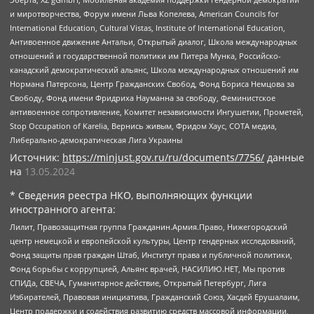
и миротворчества, Форум имени Льва Копелева, American Councils for
International Education, Cultural Vistas, Institute of International Education,
Антивоенное движение Антальи, Открытый диалог, Школа международных
отношений и государственной политики им Питера Мунка, Российско-
канадский демократический альянс, Школа международных отношений им
Нормана Патерсона, Центр Гражданских Свобод, Фонд Бориса Немцова за
Свободу, Фонд имени Фридриха Науманна за свободу, Феминистское
антивоенное сопротивление, Комитет независимости Ингушетии, Прометей,
Stop Occupation of Karelia, Вернись живым, Фридом Хаус, СОТА медиа,
Либерально-демократическая Лига Украины
Источник:
https://minjust.gov.ru/ru/documents/7756/
данные
на
13.05.2024
* Сведения реестра НКО, выполняющих функции
иностранного агента:
Лилит, Правозащитная группа Гражданин.Армия.Право, Нижегородский
центр немецкой и европейской культуры, Центр гендерных исследований,
Фонд защиты прав граждан Штаб, Институт права и публичной политики,
Фонд борьбы с коррупцией, Альянс врачей, НАСИЛИЮ.НЕТ, Мы против
СПИДа, СВЕЧА, Гуманитарное действие, Открытый Петербург, Лига
Избирателей, Правовая инициатива, Гражданский Союз, Хасдей Ерушалаим,
Центр поддержки и содействия развитию средств массовой информации,