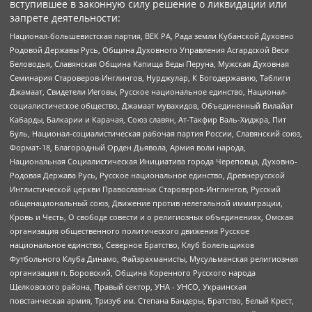
вступившее в законную силу решение о ликвидации или
запрете деятельности:
Национал-большевистская партия, ВЕК РА, Рада земли Кубанской Духовно
Родовой Державы Русь, Община Духовного Управления Асгардской Веси
Беловодья, Славянская Община Капища Веды Перуна, Мужская Духовная
Семинария Староверов-Инглингов, Нурджулар, К Богодержавию, Таблиги
Джамаат, Свидетели Иеговы, Русское национальное единство, Национал-
социалистическое общество, Джамаат мувахидов, Объединенный Вилайат
Кабарды, Балкарии и Карачая, Союз славян, Ат-Такфир Валь-Хиджра, Пит
Буль, Национал-социалистическая рабочая партия России, Славянский союз,
Формат-18, Благородный Орден Дьявола, Армия воли народа,
Национальная Социалистическая Инициатива города Череповца, Духовно-
Родовая Держава Русь, Русское национальное единство, Древнерусской
Инглистической церкви Православных Староверов-Инглингов, Русский
общенациональный союз, Движение против нелегальной иммиграции,
Кровь и Честь, О свободе совести и о религиозных объединениях, Омская
организация общественного политического движения Русское
национальное единство, Северное Братство, Клуб Болельщиков
Футбольного Клуба Динамо, Файзрахманисты, Мусульманская религиозная
организация п. Боровский, Община Коренного Русского народа
Щелковского района, Правый сектор, УНА - УНСО, Украинская
повстанческая армия, Тризуб им. Степана Бандеры, Братство, Белый Крест,