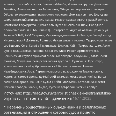
исламского освобождения, Лашкар-И-Тайба, Исламская группа, Движение
Талибан, Исламская партия Туркестана, Общество социальных реформ,
Общество возрождения исламского наследия, Дом двух святых, Джунд аш-
Шам, Исламский джихад, Аль-Каида, Имарат Кавказ, АБТО, Правый сектор,
Исламское государство, Джабха аль-Нусра ли-Ахль аш-Шам, Народное
ополчение имени К. Минина и Д. Пожарского, Аджр от Аллаха Субхану уа
Тагьаля SHAM, АУМ Синрике, Муджахеды джамаата Ат-Тавхида Валь-Джихад,
Чистопольский Джамаат, Рохнамо ба суи давлати исломи, Террористическое
сообщество Сеть, Катиба Таухид валь-Джихад, Хайят Тахрир аш-Шам, Ахлю
Сунна Валь Джамаа, National Socialism/White Power, Артподготовка,
Религиозная группа “Джамаат “Красный пахарь”, Колумбайн, Хатлонский
джамаат, Мусульманская религиозная группа п. Кушкуль г. Оренбург,
Крымско-татарский добровольческий батальон имени Номана
Челебиджихана, Азов, Партия исламского возрождения Таджикистана,
Народная самооборона, Дуббайский джамаат, московская ячейка, Батал-
Хаджи Белхороев, Маньяки Культ Убийц, Молодёжь Которая Улыбается,
Легион Свобода России, Айдар, Русский добровольческий корпус
Источник:
http://nac.gov.ru/terroristicheskie-i-ekstremistskie-
organizacii-i-materialy.html
данные на
16.11.2023
* Перечень общественных объединений и религиозных
организаций в отношении которых судом принято