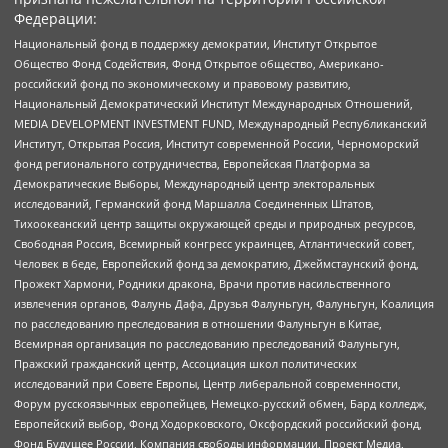
Федерации:
Национальный фонд в поддержку демократии, Институт Открытое
Общество Фонд Содействия, Фонд Открытое общество, Американо-
российский фонд по экономическому и правовому развитию,
Национальный Демократический Институт Международных Отношений,
MEDIA DEVELOPMENT INVESTMENT FUND, Международный Республиканский
Институт, Открытая Россия, Институт современной России, Черноморский
фонд регионального сотрудничества, Европейская Платформа за
Демократические Выборы, Международный центр электоральных
исследований, Германский фонд Маршалла Соединенных Штатов,
Тихоокеанский центр защиты окружающей среды и природных ресурсов,
Свободная Россия, Всемирный конгресс украинцев, Атлантический совет,
Человек в беде, Европейский фонд за демократию, Джеймстаунский фонд,
Прожект Хармони, Родники дракона, Врачи против насильственного
извлечения органов, Фалунь Дафа, Друзья Фалуньгун, Фалуньгун, Коалиция
по расследованию преследования в отношении Фалуньгун в Китае,
Всемирная организация по расследованию преследований Фалуньгун,
Пражский гражданский центр, Ассоциация школ политических
исследований при Совете Европы, Центр либеральной современности,
Форум русскоязычных европейцев, Немецко-русский обмен, Бард колледж,
Европейский выбор, Фонд Ходорковского, Оксфордский российский фонд,
Фонд Будущее России, Компания свободы информации, Проект Медиа,