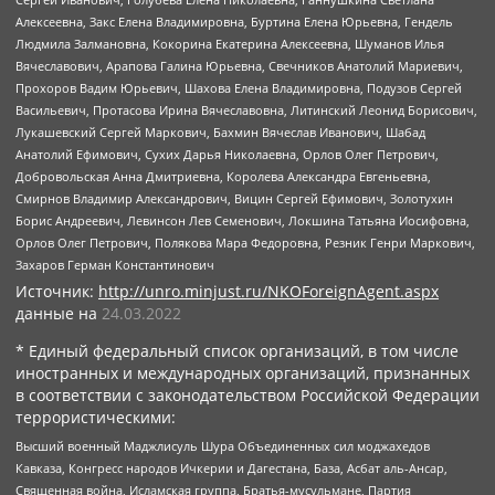
Алексеевна, Закс Елена Владимировна, Буртина Елена Юрьевна, Гендель
Людмила Залмановна, Кокорина Екатерина Алексеевна, Шуманов Илья
Вячеславович, Арапова Галина Юрьевна, Свечников Анатолий Мариевич,
Прохоров Вадим Юрьевич, Шахова Елена Владимировна, Подузов Сергей
Васильевич, Протасова Ирина Вячеславовна, Литинский Леонид Борисович,
Лукашевский Сергей Маркович, Бахмин Вячеслав Иванович, Шабад
Анатолий Ефимович, Сухих Дарья Николаевна, Орлов Олег Петрович,
Добровольская Анна Дмитриевна, Королева Александра Евгеньевна,
Смирнов Владимир Александрович, Вицин Сергей Ефимович, Золотухин
Борис Андреевич, Левинсон Лев Семенович, Локшина Татьяна Иосифовна,
Орлов Олег Петрович, Полякова Мара Федоровна, Резник Генри Маркович,
Захаров Герман Константинович
Источник:
http://unro.minjust.ru/NKOForeignAgent.aspx
данные на
24.03.2022
* Единый федеральный список организаций, в том числе
иностранных и международных организаций, признанных
в соответствии с законодательством Российской Федерации
террористическими:
Высший военный Маджлисуль Шура Объединенных сил моджахедов
Кавказа, Конгресс народов Ичкерии и Дагестана, База, Асбат аль-Ансар,
Священная война, Исламская группа, Братья-мусульмане, Партия