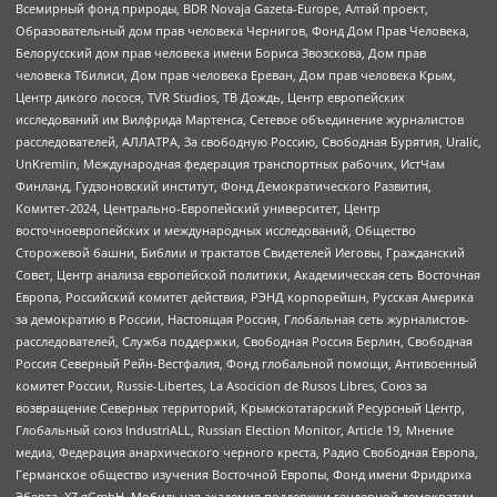
Всемирный фонд природы, BDR Novaja Gazeta-Europe, Алтай проект,
Образовательный дом прав человека Чернигов, Фонд Дом Прав Человека,
Белорусский дом прав человека имени Бориса Звозскова, Дом прав
человека Тбилиси, Дом прав человека Ереван, Дом прав человека Крым,
Центр дикого лосося, TVR Studios, ТВ Дождь, Центр европейских
исследований им Вилфрида Мартенса, Сетевое объединение журналистов
расследователей, АЛЛАТРА, За свободную Россию, Свободная Бурятия, Uralic,
UnKremlin, Международная федерация транспортных рабочих, ИстЧам
Финланд, Гудзоновский институт, Фонд Демократического Развития,
Комитет-2024, Центрально-Европейский университет, Центр
восточноевропейских и международных исследований, Общество
Сторожевой башни, Библии и трактатов Свидетелей Иеговы, Гражданский
Совет, Центр анализа европейской политики, Академическая сеть Восточная
Европа, Российский комитет действия, РЭНД корпорейшн, Русская Америка
за демократию в России, Настоящая Россия, Глобальная сеть журналистов-
расследователей, Служба поддержки, Свободная Россия Берлин, Свободная
Россия Северный Рейн-Вестфалия, Фонд глобальной помощи, Антивоенный
комитет России, Russie-Libertes, La Asocicion de Rusos Libres, Союз за
возвращение Северных территорий, Крымскотатарский Ресурсный Центр,
Глобальный союз IndustriALL, Russian Election Monitor, Article 19, Мнение
медиа, Федерация анархического черного креста, Радио Свободная Европа,
Германское общество изучения Восточной Европы, Фонд имени Фридриха
Эберта, XZ gGmbH, Мобильная академия поддержки гендерной демократии