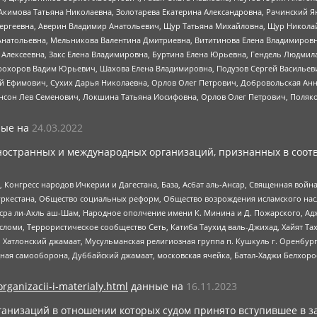
Акимова Татьяна Николаевна, Золотарева Екатерина Александровна, Рачинский Я
Сергеевна, Аверин Владимир Анатольевич, Щур Татьяна Михайловна, Щур Никола
Анатольевна, Мельникова Валентина Дмитриевна, Вититинова Елена Владимировн
 Алексеевна, Закс Елена Владимировна, Буртина Елена Юрьевна, Гендель Людмил
рохоров Вадим Юрьевич, Шахова Елена Владимировна, Подузов Сергей Васильеви
й Ефимович, Сухих Дарья Николаевна, Орлов Олег Петрович, Добровольская Анн
нсон Лев Семенович, Локшина Татьяна Иосифовна, Орлов Олег Петрович, Поляк
ые на
24.03.2022
ностранных и международных организаций, признанных в соотв
нгресс народов Ичкерии и Дагестана, База, Асбат аль-Ансар, Священная война,
уркестана, Общество социальных реформ, Общество возрождения исламского насл
Нусра ли-Ахль аш-Шам, Народное ополчение имени К. Минина и Д. Пожарского, Ад
сломи, Террористическое сообщество Сеть, Катиба Таухид валь-Джихад, Хайят Тах
, Хатлонский джамаат, Мусульманская религиозная группа п. Кушкуль г. Оренбу
ная самооборона, Дуббайский джамаат, московская ячейка, Батал-Хаджи Белхор
organizacii-i-materialy.html
данные на
16.11.2023
анизаций в отношении которых судом принято вступившее в з