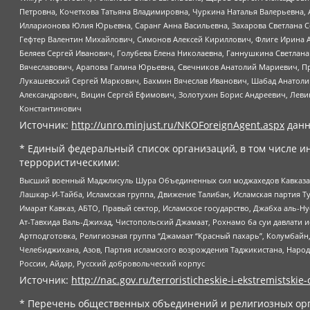
Петровна, Кочеткова Татьяна Владимировна, Чуркина Наталья Валерьевна, 
Илларионова Юлия Юрьевна, Саранг Анна Васильевна, Захарова Светлана 
Гефтер Валентин Михайлович, Симонов Алексей Кириллович, Флиге Ирина 
Беляев Сергей Иванович, Голубева Елена Николаевна, Ганнушкина Светлана
Вячеславович, Арапова Галина Юрьевна, Свечников Анатолий Мариевич, П
Лукашевский Сергей Маркович, Бахмин Вячеслав Иванович, Шабад Анатоли
Александрович, Вицин Сергей Ефимович, Золотухин Борис Андреевич, Леви
Константинович
Источник:
http://unro.minjust.ru/NKOForeignAgent.aspx
данн
* Единый федеральный список организаций, в том числе и
террористическими:
Высший военный Маджлисуль Шура Объединенных сил моджахедов Кавказа, Ко
Лашкар-И-Тайба, Исламская группа, Движение Талибан, Исламская партия Т
Имарат Кавказ, АБТО, Правый сектор, Исламское государство, Джабха аль-
Ат-Тавхида Валь-Джихад, Чистопольский Джамаат, Рохнамо ба суи давлати и
Артподготовка, Религиозная группа “Джамаат “Красный пахарь”, Колумбайн
Челебиджихана, Азов, Партия исламского возрождения Таджикистана, Народ
России, Айдар, Русский добровольческий корпус
Источник:
http://nac.gov.ru/terroristicheskie-i-ekstremistskie-
* Перечень общественных объединений и религиозных орг