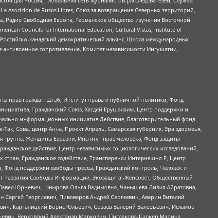
астоящая Россия, Глобальная сеть журналистов-расследователей, Служба
a Asocicion de Rusos Libres, Союз за возвращение Северных территорий,
еста, Радио Свободная Европа, Германское общество изучения Восточной
ouncils for International Education, Cultural Vistas, Institute of
, Российско-канадский демократический альянс, Школа международных
е антивоенное сопротивление, Комитет независимости Ингушетии,
ты прав граждан Штаб, Институт права и публичной политики, Фонд
инициатива, Гражданский Союз, Хасдей Ерушалаим, Центр поддержки и
социально-информационных инициатив Действие, Благотворительный фонд
Так, Сова, центр Анна, Проект Апрель, Самарская губерния, Эра здоровья,
я группа, Женщины Евразии, Институт прав человека, Фонд защиты
Гражданское действие, Центр независимых социологических исследований,
стран, Гражданское содействие, Трансперенси Интернешнл-Р, Центр
н, Фонд поддержки свободы прессы, Гражданский контроль, Человек и
тут Развития Свободы Информации, Экозащита!-Женсовет, Общественный
й Павел Юрьевич, Шнырова Ольга Вадимовна, Чанышева Лилия Айратовна,
ин Сергей Георгиевич, Пивоваров Андрей Сергеевич, Аверин Виталий
вич, Каргалицкий Борис Юльевич, Созаев Валерий Валерьевич, Исламов
льевич, Верховский Александр Маркович, Пислакова-Паркер Марина