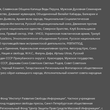
ья, Славянская Община Капища Веды Перуна, Мужская Духовная Семинария
щество, Джамаат мувахидов, Объединенный Вилайат Кабарды, Балкарии и
ден Дьявола, Армия воли народа, Национальная Социалистическая
роверов-Инглингов, Русский общенациональный союз, Движение против
усское национальное единство, Северное Братство, Клуб Болельщиков
а, Правый сектор, УНА - УНСО, Украинская повстанческая армия, Тризуб
 TulaSkins, Этнополитическое объединение Русские, Русское национальное
О противодействии экстремистской деятельности, РЕВТАТПОД,
ы и Единения, Каракольская инициативная группа, Автоград Крю, Союз
 Нация и свобода, W.H.С., Фалунь Дафа, Иртыш Ultras, Русский
ан СССР Прикубанского округа г. Краснодара, Мужское государство,
СССР, Держава Союз Советских Светлых Родов, Совет Советских
в, Черный Комитет, Татарстанское Региональное Всетатарское общественное
гресс ойрат-калмыцкого народа, Исполнительный комитет совета народных
евосточное общественное движение "Маяк", Санкт-Петербургская ЛГБТ-инициативная группа "Выход", Инициативная группа ЛГБТ+ "Реверс", Алексеев Андрей Викторович, Бекбулатова Таисия Львовна, Беляев Иван Михайлович, Владыкина Елена Сергеевна, Гельман Марат Александрович, Никульшина Вероника Юрьевна, Толоконникова Надежда Андреевна, Шендерович Виктор Анатольевич, Общество с ограниченной ответственностью "Данное сообщение", Общество с ограниченной ответственностью Издательский дом "Новая глава", Айнбиндер Александра Александровна, Московский комьюнити-центр для ЛГБТ+инициатив, Благотворительный фонд развития филантропии, Deutsche Welle (Германия, Kurt-Schumacher-Strasse 3, 53113 Bonn), Борзунова Мария Михайловна, Воробьев Виктор Викторович, Голубева Анна Львовна, Константинова Алла Михайловна, Малкова Ирина Владимировна, Мурадов Мурад Абдулгалимович, Осетинская Елизавета Николаевна, Понасенков Евгений Николаевич, Ганапольский Матвей Юрьевич, Киселев Евгений Алексеевич, Борухович Ирина Григорьевна, Дремин Иван Тимофеевич, Дубровский Дмитрий Викторович, Красноярская региональная общественная организация поддержки и развития альтернативных образовательных технологий и межкультурных коммуникаций "ИНТЕРРА", Маяковская Екатерина Алексеевна, Фейгин Марк Захарович, Филимонов Андрей Викторович, Дзугкоева Регина Николаевна, Доброхотов Роман Александрович, Дудь Юрий Александрович, Елкин Сергей Владимирович, Кругликов Кирилл Игоревич, Сабунаева Мария Леонидовна, Семенов Алексей Владимирович, Шаинян Карен Багратович, Шульман Екатерина Михайловна, Асафьев Артур Валерьевич, Вахштайн Виктор Семенович, Венедиктов Алексей Алексеевич, Лушникова Екатерина Евгеньевна, Волков Леонид Михайлович, Невзоров Александр Глебович, Пархоменко Сергей Борисович, Сироткин Ярослав Николаевич, Кара-Мурза Владимир Владимирович, Баранова Наталья Владимировна, Гозман Леонид Яковлевич, Кагарлицкий Борис Юльевич, Климарев Михаил Валерьевич, Милов Владимир Станиславович, Автономная некоммерческая организация Краснодарский центр современного искусства "Типография", Моргенштерн Алишер Тагирович, Соболь Любовь Эдуардовна, Общество с ограниченной ответственностью "ЛИЗА НОРМ", Каспаров Гарри Кимович, Ходорковский Михаил Борисович, Общество с ограниченной ответственностью "Апрельские тезисы", Данилович Ирина Брониславовна, Кашин Олег Владимирович, Петров Николай Владимирович, Пивоваров Алексей Владимирович, Соколов Михаил Владимирович, Цветкова Юлия Владимировна, Чичваркин Евгений Александрович, Комитет против пыток/Команда против пыток, Общество с ограниченной ответственностью "Первый научный", Общество с ограниченной ответственностью "Вертолет и ко", Белоцерковская Вероника Борисовна, Кац Максим Евгеньевич, Лазарева Татьяна Юрьевна, Шаведдинов Руслан Табризович, Яшин Илья Валерьевич, Общество с ограниченной ответственностью "Иноагент ААВ", Алешковский Дмитрий Петрович, Альбац Евгения Марковна, Быков Дмитрий Львович, Галямина Юлия Евгеньевна, Лойко Сергей Леонидович, Мартынов Кирилл Константинович, Медведев Сергей Александрович, Крашенинников Федор Геннадиевич, Гордеева Катерина Вл