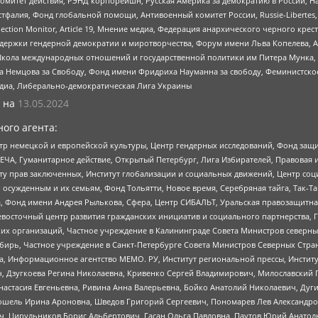
омитет действия, РЭНД корпорейшн, Русская Америка за демократию в России, Н
фалия, Фонд глобальной помощи, Антивоенный комитет России, Russie-Libertes, L
lection Monitor, Article 19, Мнение медиа, Федерация анархического черного кр
и гендерной демократии и миротворчества, Форум имени Льва Копелева, American C
г, Школа международных отношений и государственной политики им Питера Мунка
 Немцова за Свободу, Фонд имени Фридриха Науманна за свободу, Феминистско
медиа, Либерально-демократическая Лига Украины
 на
13.05.2024
ого агента:
р немецкой и европейской культуры, Центр гендерных исследований, Фонд защи
ЧА, Гуманитарное действие, Открытый Петербург, Лига Избирателей, Правовая 
иту прав заключенных, Институт глобализации и социальных движений, Центр 
ужденным и их семьям, Фонд Тольятти, Новое время, Серебряная тайга, Так-Так-
, Фонд имени Андрея Рылькова, Сфера, Центр СИБАЛЬТ, Уральская правозащитна
невосточный центр развития гражданских инициатив и социального партнерства, 
 организаций, Частное учреждение в Калининграде Совета Министров северных 
бирь, Частное учреждение в Санкт-Петербурге Совета Министров Северных Стра
а, Информационное агентство МЕМО. РУ, Институт региональной прессы, Инсти
ч, Дзугкоева Регина Николаевна, Кривенко Сергей Владимирович, Милославски
настасия Евгеньевна, Ривина Анна Валерьевна, Бойко Анатолий Николаевич, Дуг
ошель Ирина Ароновна, Шведов Григорий Сергеевич, Пономарев Лев Александро
ч, Цирульников Борис Альбертович, Гасан Ольга Павловна, Паутов Юрий Анато