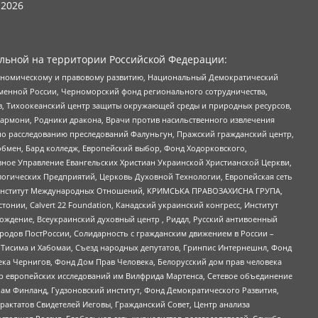
2026
льной на территории Российской Федерации:
кономическому и правовому развитию, Национальный Демократический
менной России, Черноморский фонд регионального сотрудничества,
, Тихоокеанский центр защиты окружающей среды и природных ресурсов,
 Хармони, Родники дракона, Врачи против насильственного извлечения
по расследованию преследований Фалуньгун, Пражский гражданский центр,
бмен, Бард колледж, Европейский выбор, Фонд Ходорковского,
ное Управление Евангельских Христиан Украинской Христианской Церкви,
огических Предприятий, Церковь Духовной Технологии, Европейская сеть
ий Институт Международных Отношений, КРИМСЬКА ПРАВОЗАХИСНА ГРУПА,
стонии, Calvert 22 Foundation, Канадский украинский конгресс, Институт
ждение, Всеукраинский духовный центр , Риддл, Русский антивоенный
ародов ПостРоссии, Солидарность с гражданским движением в России –
в Тисима и Хабомаи, Съезд народных депутатов, Гринпис Интернешнл, Фонд
ека Чернигов, Фонд Дом Прав Человека, Белорусский дом прав человека
нтр европейских исследований им Вилфрида Мартенса, Сетевое объединение
Чам Финланд, Гудзоновский институт, Фонд Демократического Развития,
актатов Свидетелей Иеговы, Гражданский Совет, Центр анализа