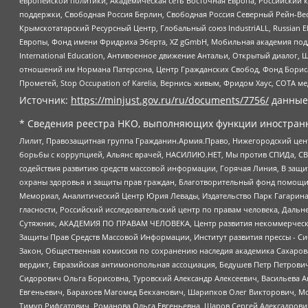
европейской политики, Академическая сеть Восточная Европа, Российский к
поддержки, Свободная Россия Берлин, Свободная Россия Северный Рейн-Вест
Крымскотатарский Ресурсный Центр, Глобальный союз IndustriALL, Russian E
Европы, Фонд имени Фридриха Эберта, XZ gGmbH, Мобильная академия поддержк
International Education, Антивоенное движение Антальи, Открытый диало
отношений им Нормана Патерсона, Центр Гражданских Свобод, Фонд Бориса
Прометей, Stop Occupation of Karelia, Вернись живым, Фридом Хаус, СОТА 
Источник:
https://minjust.gov.ru/ru/documents/7756/
данные
* Сведения реестра НКО, выполняющих функции иностранн
Лилит, Правозащитная группа Гражданин.Армия.Право, Нижегородский цент
борьбы с коррупцией, Альянс врачей, НАСИЛИЮ.НЕТ, Мы против СПИДа, СВЕ
содействия развитию средств массовой информации, Горячая Линия, В защ
охраны здоровья и защиты прав граждан, Благотворительный фонд помощи ос
Мемориал, Аналитический Центр Юрия Левады, Издательство Парк Гагарина
гласности, Российский исследовательский центр по правам человека, Даль
Сутяжник, АКАДЕМИЯ ПО ПРАВАМ ЧЕЛОВЕКА, Центр развития некоммерческих
Защиты Прав Средств Массовой Информации, Институт развития прессы - Си
Закон, Общественная комиссия по сохранению наследия академика Сахаров
вердикт, Евразийская антимонопольная ассоциация, Бедушев Петр Петрови
Сидорович Ольга Борисовна, Туровский Александр Алексеевич, Васильева А
Евгеньевич, Барахоев Магомед Бекханович, Шарипков Олег Викторович, М
Тимур Рифгатович, Романова Ольга Евгеньевна, Щаров Сергей Алексадрови