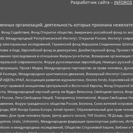
Разработчик сайта –
INFOROS
енных организаций, деятельность которых признана нежелате
 Фонд Содействия, Фонд Открытое общество, Американо-российский фонд по э
 Международный Республиканский Институт, Открытая Россия, Институт совре
р электоральных исследований, Германский фонд Маршалла Соединенных Штатов
еловек в беде, Европейский фонд за демократию, Джеймстаунский фонд, Прожект
дованию преследования в отношении Фалуньгун в Китае, Всемирная организация 
беральной современности, Форум русскоязычных европейцев, Немецко-русский о
формации, Проект Медиа, Международное партнерство за права человека, Духов
 Колледж, Международное христианское движение, Всемирный Институт Саентол
 ИДЕЛЬ-УРАЛ, Ассоциация развития журналистики, IStories fonds, Королевск
r, Институт правовой инициативы Центральной и Восточной Европы, Фонд Открытой Э
ты, Международный научный центр им Вудро Вильсона, Свободная пресса, Возро
России, Лига Свободных Наций, Transparеncy International, Форум Свободных Н
правления, Форум гражданского общества Россия, Беллона, Союз жителей острово
роды, BDR Novaja Gazeta-Europe, Алтай проект, Образовательный дом прав челов
еван, Дом прав человека Крым, Центр дикого лосося, TVR Studios, ТВ Дождь, Це
урятия, Uralic, UnKremlin, Международная федерация транспортных рабочих, Ист
ейских и международных исследований, Общество Сторожевой башни, Библии и тр