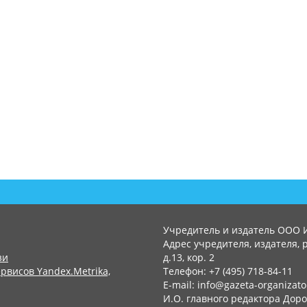
Учредитель и издатель ООО 
Адрес учредителя, издателя, р
зи
д.13, кор. 2
рвисов Yandex.Metrika,
Телефон: +7 (495) 718-84-11
E-mail: info@gazeta-organizato
И.О. главного редактора Доро