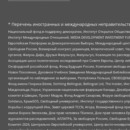
* Перечень иностранных и международных неправительств
Национальный фонд в поддержку демократии, Институт Открытое Общество
Институт Международных Отношений, MEDIA DEVELOPMENT INVESTMENT FUND,
Европейская Платформа за Демократические Выборы, Международный цент
Свободная Россия, Всемирный конгресс украинцев, Атлантический совет, Ч
органов, Фалунь Дафа, Друзья Фалуньгун, Фалуньгун, Коалиция по рассле
Ассоциация школ политических исследований при Совете Европы, Центр ли
Оксфордский российский фонд, Фонд Будущее России, Компания свободы ин
Новое Поколение, Духовное Учебное Заведение Международный Библейский
организаций по наблюдению за выборами, Республика Польша, СВОБОДНЫЙ
Фонд имени Генриха Бёлля, Stichting Bellingcat, Bellingcat Ltd, The Inside
Макдональда-Лорье, Украинская национальная федерация Канады, Декабрис
комитет в Швеции, Проект Медуза, Фонд Андрея Сахарова, Форум свободной 
Solidarus, КрымSOS, Свободный университет, Институт государственного у
борьбы с коррупцией Инк, Завет церквей TCCN, Агора, Всемирный фонд при
имени Бориса Звозскова, Дом прав человека Тбилиси, Дом прав человека Ер
журналистов расследователей, АЛЛАТРА, За свободную Россию, Свободная Б
Комитет-2024, Центрально-Европейский университет, Центр восточноевроп