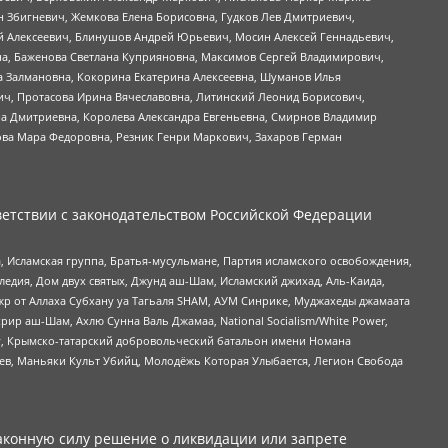
н Збигневич, Жемкова Елена Борисовна, Гудков Лев Дмитриевич,
й Алексеевич, Блинушов Андрей Юрьевич, Мосин Алексей Геннадьевич,
а, Баженова Светлана Куприяновна, Максимов Сергей Владимирович,
а Залмановна, Кокорина Екатерина Алексеевна, Шуманов Илья
ч, Протасова Ирина Вячеславовна, Литинский Леонид Борисович,
а Дмитриевна, Королева Александра Евгеньевна, Смирнов Владимир
ова Мара Федоровна, Резник Генри Маркович, Захаров Герман
етствии с законодательством Российской Федерации
 Исламская группа, Братья-мусульмане, Партия исламского освобождения,
едия, Дом двух святых, Джунд аш-Шам, Исламский джихад, Аль-Каида,
жр от Аллаха Субхану уа Тагьаля SHAM, АУМ Синрике, Муджахеды джамаата
рир аш-Шам, Ахлю Сунна Валь Джамаа, National Socialism/White Power,
рг, Крымско-татарский добровольческий батальон имени Номана
оев, Маньяки Культ Убийц, Молодёжь Которая Улыбается, Легион Свобода
аконную силу решение о ликвидации или запрете