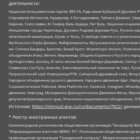
деятельности:
Национал-большевистская партия, ВЕК РА, Рада земли Кубанской Духовно
Староверов-Инглингов, Нурджулар, К Богодержавию, Таблиги Джамаат, Сви
Карачая, Союз славян, Ат-Такфир Валь-Хиджра, Пит Буль, Национал-социал
Инициатива города Череповца, Духовно-Родовая Держава Русь, Русское н
нелегальной иммиграции, Кровь и Честь, О свободе совести и о религиоз
Футбольного Клуба Динамо, Файзрахманисты, Мусульманская религиозная о
им. Степана Бандеры, Братство, Белый Крест, Misanthropic division, Рели
объединение Атака, Мечеть Мирмамеда, Община Коренного Русского народа
Артподготовка, Штольц, В честь иконы Божией Матери Державная, Сектор 1
Славянских Сил Руси, Алля-Аят, Благотворительный пансионат Ак Умут, Русск
Патриотический клуб-Новокузнецк/РПК, Сибирский державный союз, Фонд б
Народное объединение русского движения, Народное движение Адат, Народ
Социалистических Районов, Meta Platforms Inc, Facebook, Instagram, Wha
движение, Невоград, Молодежное Демократическое Движение Весна, Верхов
депутатов Красноярского края, Этническое национальное объединение, ЛГ
Источник:
https://minjust.gov.ru/ru/documents/7822/
данные
* Реестр иностранных агентов:
Калининградская региональная общественная организация "Экозащита!-Женсовет", Фонд содействия защите прав и свобод граждан "Общественный вердикт", Фонд "Институт Развития Свободы Информации", Частное учреждение "Информационное агентство МЕМО. РУ", Региональная общественная организация "Общественная комиссия по сохранению наследия академика Сахарова", Фонд поддержки свободы прессы, Санкт-Петербургская общественная правозащитная организация "Гражданский контроль", Межрегиональная общественная организация "Информационно-просветительский центр "Мемориал", Региональный Фонд "Центр Защиты Прав Средств Массовой Информации", с 05.12.2023 Фонд "Центр Защиты Прав Средств массовой информации", Региональная общественная благотворительная организация помощи беженцам и мигрантам "Гражданское содействие", Негосударственное образовательное учреждение дополнительного профессионального образования (повышение квалификации) специалистов "АКАДЕМИЯ ПО ПРАВАМ ЧЕЛОВЕКА", Свердловская региональная общественная организация "Сутяжник", Автономная некоммерческая организация "Центр независимых социологических исследований", Союз общественных объединений "Российский исследовательский центр по правам человека", Региональное общественное учреждение научно-информационный центр "МЕМОРИАЛ", Некоммерческая организация "Фонд защиты гласности", Автономная некоммерческая организация "Институт прав человека", Городская общественная организация "Екатеринбургское общество "МЕМОРИАЛ", Городская общественная организация "Рязанское историко-просветительское и правозащитное общество "Мемориал" (Рязанский Мемориал), Челябинский региональный орган общественной самодеятельности – женское общественное объединение "Женщины Евразии", Челябинский региональный орган общественной самодеятельности "Уральская правозащитная группа", Фонд содействия защите здоровья и социальной справедливости имени Андрея Рылькова, Автономная Некоммерческая Организация "Аналитический Центр Юрия Левады", Автономная некоммерческая организация социальной поддержки населения "Проект Апрель", Региональная общественная организация помощи женщинам и детям, находящимся в кризисной ситуации "Информационно-методический центр "Анна", Фонд содействия развитию массовых коммуникаций и правовому просвещению "Так-так-Так", Фонд содействия устойчивому развитию "Серебряная тайга", Свердловский региональный общественный фонд социальных проектов "Новое время", "Idel.Реалии", Кавказ.Реалии, Крым.Реалии, Телеканал Настоящее Время, Татаро-башкирская служба Радио Свобода (Azatliq Radiosi), Радио Свободная Европа/Радио Свобода (PCE/PC), "Сибирь.Реалии", "Фактограф", Благотворительный фонд помощи осужденным и их семьям, Автономная некоммерческая организация "Институт глобализации и социальных движений", Фонд "В защиту прав заключенных", Частное учреждение "Центр поддержки и содействия развитию средств массовой информации", Пензенский региональный общественный благотворительный фонд "Гражданский союз", "Север.Реалии", Некоммерческая организация Фонд "Правовая инициатива", Общество с ограниченной ответственностью "Радио Свободная Европа/Радио Свобода", Чешское информационное агентство "MEDIUM-ORIENT", Красноярская региональная общественная организация "Мы против СПИДа", Камалягин Денис Николаевич, Маркелов Сергей Евгеньевич, Пономарев Лев Александрович, Савицкая Людмила Алексеевна, Автоно