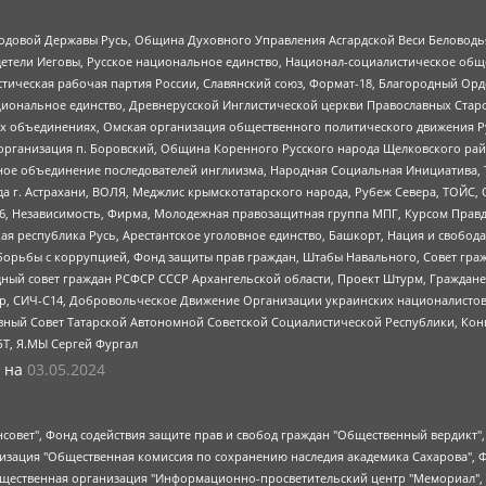
 Родовой Державы Русь, Община Духовного Управления Асгардской Веси Беловод
детели Иеговы, Русское национальное единство, Национал-социалистическое об
истическая рабочая партия России, Славянский союз, Формат-18, Благородный Ор
ациональное единство, Древнерусской Инглистической церкви Православных Ста
ных объединениях, Омская организация общественного политического движения Р
рганизация п. Боровский, Община Коренного Русского народа Щелковского район
гиозное объединение последователей инглиизма, Народная Социальная Инициатива,
 г. Астрахани, ВОЛЯ, Меджлис крымскотатарского народа, Рубеж Севера, ТОЙС, 
6, Независимость, Фирма, Молодежная правозащитная группа МПГ, Курсом Правд
ая республика Русь, Арестантское уголовное единство, Башкорт, Нация и свобода,
орьбы с коррупцией, Фонд защиты прав граждан, Штабы Навального, Совет гражд
ный совет граждан РСФСР СССР Архангельской области, Проект Штурм, Граждане 
tsApp, СИЧ-С14, Добровольческое Движение Организации украинских националисто
ный Совет Татарской Автономной Советской Социалистической Республики, Кон
БТ, Я.МЫ Сергей Фургал
 на
03.05.2024
мная некоммерческая организация "Центр по работе с проблемой насилия "НАСИЛИЮ.НЕТ", Межрегиональный профессиональный союз работников здравоохранения "Альянс врачей", Юридическое лицо, зарегистрированное в Латвийской Республике, SIA "Medusa Project" (регистрационный номер 40103797863, дата регистрации 10.06.2014), Некоммерческая организация "Фонд по борьбе с коррупцией", Автономная некоммерческая организация "Институт права и публичной политики", Баданин Роман Сергеевич, Гликин Максим Александрович, Железнова Мария Михайловна, Лукьянова Юлия Сергеевна, Маетная Елизавета Витальевна, Маняхин Петр Борисович, Чуракова Ольга Владимировна, Ярош Юлия Петровна, Юридическое лицо "The Insider SIA", зарегистрированное в Риге, Латвийская Республика (дата регистрации 26.06.2015), являющееся администратором доменного имени интернет-издания "The Insider SIA", https://theins.ru, Постернак Алексей Евгеньевич, Рубин Михаил Аркадьевич, Анин Роман Александрович, Юридическое лицо Istories fonds, зарегистрированное в Латвийской Республике (регистрационный номер 50008295751, дата регистрации 24.02.2020), Великовский Дмитрий Александрович, Долинина Ирина Николаевна, Мароховская Алеся Алексеевна, Шлейнов Роман Юрьевич, Шмагун Олеся Валентиновна, Общество с ограниченной ответственностью "Альтаир 2021", Общество с ограниченной ответственностью "Вега 2021", Общество с ограниченной ответственностью "Главный редактор 2021", Общество с ограниченной ответственностью "Ромашки монолит", Важенков Артем Валерьевич, Ивановская областная общественная организация "Центр гендерных исследований", Гурман Юрий Альбертович, Медиапроект "ОВД-Инфо", Егоров Владимир Владимирович, Жилинский Владимир Александрович, Общество с ограниченной ответственностью "ЗП", Иванова София Юрьевна, Карезина Инна Павловна, Кильтау Екатерина Викторовна, Петров Алексей Викторович, Пискунов Сергей Евгеньевич, Смирнов Сергей Сергеевич, Тихонов Михаил Сергеевич, Общество с ограниченной ответственностью "ЖУРНАЛИСТ-ИНОСТРАННЫЙ АГЕНТ", Арапова Галина Юрьевна, Вольтская Татьяна Анатольевна, Американская компания "Mason G.E.S. Anonymous Foundation" (США), являющаяся владельцем интернет-издания https://mnews.world/, Компания "Stichting Bellingcat", зарегистрированная в Нидерландах (дата регистрации 11.07.2018), Захаров Андрей Вячеславович, Клепиковская Екатерина Дмитриевна, Общество с ограниченной ответственностью "МЕМО", Перл Роман Александрович, Симонов Евгений Алексеевич, Соловьева Елена Анатольевна, Сотников Даниил Владимирович, Сурначева Елизавета Дмитриевна, Автономная некоммерческая организация по защите прав человека и информированию населения "Якутия – Наше Мнение", Общество с ограниченной ответственностью "Москоу диджитал медиа", с 26.01.2023 Общество с ограниченной ответственностью "Чайка Белые сады", Ветошкина Валерия Валерьевна, Заговора Максим Александрович, Межрегиональное общественное движение "Российская ЛГБТ - сеть", Оленичев Максим Владимирович, Павлов Иван Юрьевич, Скворцова Елена Сергеевна, Общество с ограниченной ответственностью "Как бы инагент", Кочетков Игорь Викторович, Общество с ограниченной ответственностью "Честные выборы", Еланчик Олег Александрович, Общество с ограниченной ответственностью "Нобелевский призыв", Гималова Регина Эмилевна, Григорьев Андрей Валерьевич, Григорьева Алина Александровна, Ассоциация по содействию защите прав призывников, альтернативнослужащих и военнослужащих "Правозащитная группа "Гражданин.Армия.Право", Хисамова Регина Фаритовна, Автономная некоммерческая организация по реализации социально-правовых программ "Лилит", Дальн