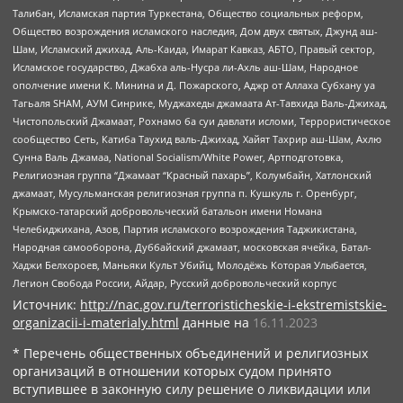
Талибан, Исламская партия Туркестана, Общество социальных реформ,
Общество возрождения исламского наследия, Дом двух святых, Джунд аш-
Шам, Исламский джихад, Аль-Каида, Имарат Кавказ, АБТО, Правый сектор,
Исламское государство, Джабха аль-Нусра ли-Ахль аш-Шам, Народное
ополчение имени К. Минина и Д. Пожарского, Аджр от Аллаха Субхану уа
Тагьаля SHAM, АУМ Синрике, Муджахеды джамаата Ат-Тавхида Валь-Джихад,
Чистопольский Джамаат, Рохнамо ба суи давлати исломи, Террористическое
сообщество Сеть, Катиба Таухид валь-Джихад, Хайят Тахрир аш-Шам, Ахлю
Сунна Валь Джамаа, National Socialism/White Power, Артподготовка,
Религиозная группа “Джамаат “Красный пахарь”, Колумбайн, Хатлонский
джамаат, Мусульманская религиозная группа п. Кушкуль г. Оренбург,
Крымско-татарский добровольческий батальон имени Номана
Челебиджихана, Азов, Партия исламского возрождения Таджикистана,
Народная самооборона, Дуббайский джамаат, московская ячейка, Батал-
Хаджи Белхороев, Маньяки Культ Убийц, Молодёжь Которая Улыбается,
Легион Свобода России, Айдар, Русский добровольческий корпус
Источник:
http://nac.gov.ru/terroristicheskie-i-ekstremistskie-
organizacii-i-materialy.html
данные на
16.11.2023
* Перечень общественных объединений и религиозных
организаций в отношении которых судом принято
вступившее в законную силу решение о ликвидации или