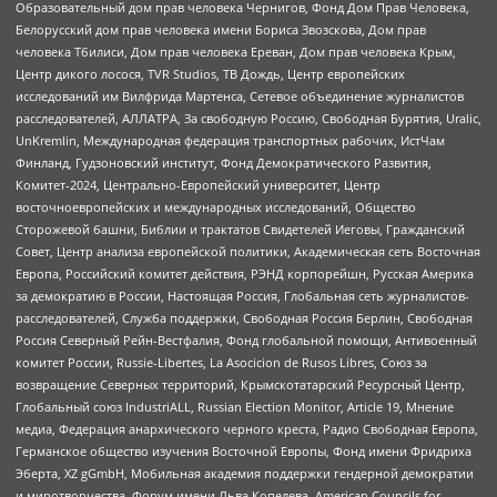
Образовательный дом прав человека Чернигов, Фонд Дом Прав Человека,
Белорусский дом прав человека имени Бориса Звозскова, Дом прав
человека Тбилиси, Дом прав человека Ереван, Дом прав человека Крым,
Центр дикого лосося, TVR Studios, ТВ Дождь, Центр европейских
исследований им Вилфрида Мартенса, Сетевое объединение журналистов
расследователей, АЛЛАТРА, За свободную Россию, Свободная Бурятия, Uralic,
UnKremlin, Международная федерация транспортных рабочих, ИстЧам
Финланд, Гудзоновский институт, Фонд Демократического Развития,
Комитет-2024, Центрально-Европейский университет, Центр
восточноевропейских и международных исследований, Общество
Сторожевой башни, Библии и трактатов Свидетелей Иеговы, Гражданский
Совет, Центр анализа европейской политики, Академическая сеть Восточная
Европа, Российский комитет действия, РЭНД корпорейшн, Русская Америка
за демократию в России, Настоящая Россия, Глобальная сеть журналистов-
расследователей, Служба поддержки, Свободная Россия Берлин, Свободная
Россия Северный Рейн-Вестфалия, Фонд глобальной помощи, Антивоенный
комитет России, Russie-Libertes, La Asocicion de Rusos Libres, Союз за
возвращение Северных территорий, Крымскотатарский Ресурсный Центр,
Глобальный союз IndustriALL, Russian Election Monitor, Article 19, Мнение
медиа, Федерация анархического черного креста, Радио Свободная Европа,
Германское общество изучения Восточной Европы, Фонд имени Фридриха
Эберта, XZ gGmbH, Мобильная академия поддержки гендерной демократии
и миротворчества, Форум имени Льва Копелева, American Councils for