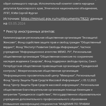
ойрат-калмыцкого народа, Исполнительный комитет совета народных
депутатов Красноярского края, Этническое национальное объединение,
ЛГБТ, Я.МЫ Сергей Фургал
Источник:
https://minjust.gov.ru/ru/documents/7822/
данные
на
03.05.2024
* Реестр иностранных агентов:
Калининградская региональная общественная организация "Экозащита!-Женсовет", Фонд содействия защите прав и свобод граждан "Общественный вердикт", Фонд "Институт Развития Свободы Информации", Частное учреждение "Информационное агентство МЕМО. РУ", Региональная общественная организация "Общественная комиссия по сохранению наследия академика Сахарова", Фонд поддержки свободы прессы, Санкт-Петербургская общественная правозащитная организация "Гражданский контроль", Межрегиональная общественная организация "Информационно-просветительский центр "Мемориал", Региональный Фонд "Центр Защиты Прав Средств Массовой Информации", с 05.12.2023 Фонд "Центр Защиты Прав Средств массовой информации", Региональная общественная благотворительная организация помощи беженцам и мигрантам "Гражданское содействие", Негосударственное образовательное учреждение дополнительного профессионального образования (повышение квалификации) специалистов "АКАДЕМИЯ ПО ПРАВАМ ЧЕЛОВЕКА", Свердловская региональная общественная организация "Сутяжник", Автономная некоммерческая организация "Центр независимых социологических исследований", Союз общественных объединений "Российский исследовательский центр по правам человека", Региональное общественное учреждение научно-информационный центр "МЕМОРИАЛ", Некоммерческая организация "Фонд защиты гласности", Автономная некоммерческая организация "Институт прав человека", Городская общественная организация "Екатеринбургское общество "МЕМОРИАЛ", Городская общественная организация "Рязанское историко-просветительское и правозащитное общество "Мемориал" (Рязанский Мемориал), Челябинский региональный орган общественной самодеятельности – женское общественное объединение "Женщины Евразии", Челябинский региональный орган общественной самодеятельности "Уральская правозащитная группа", Фонд содействия защите здоровья и социальной справедливости имени Андрея Рылькова, Автономная Некоммерческая Организация "Аналитический Центр Юрия Левады", Автономная некоммерческая организация социальной поддержки населения "Проект Апрель", Региональная общественная организация помощи женщинам и детям, находящимся в кризисной ситуации "Информационно-методический центр "Анна", Фонд содействия развитию массовых коммуникаций и правовому просвещению "Так-так-Так", Фонд содействия устойчивому развитию "Серебряная тайга", Свердловский региональный общественный фонд социальных проектов "Новое время", "Idel.Реалии", Кавказ.Реалии, Крым.Реалии, Телеканал Настоящее Время, Татаро-башкирская служба Радио Свобода (Azatliq Radiosi), Радио Свободная Европа/Радио Свобода (PCE/PC), "Сибирь.Реалии", "Фактограф", Благотворительный фонд помощи осужденным и их семьям, Автономная некоммерческая организация "Институт глобализации и социальных движений", Фонд "В защиту прав заключенных", Частное учреждение "Центр поддержки и содействия развитию средств массовой информации", Пензенский региональный общественный благотворительный фонд "Гражданский союз", "Север.Реалии", Некоммерческая организация Фонд "Правовая инициатива", Общество с ограниченной ответственностью "Радио Свободная Европа/Радио Свобода", Чешское информационное агентство "MEDIUM-ORIENT", Красноярская региональная общественная организация "Мы против СПИДа", Камалягин Денис Николаевич, Маркелов Сергей Евгеньевич, Пономарев Лев Александрович, Савицкая Людмила Алексеевна, Автономная некоммерческая организация "Центр по работе с проблемой насилия "НАСИЛИЮ.НЕТ", Межрегиональный профессиональный союз работников здравоохранения "Альянс врачей", Юридическое лицо, зарегистрированное в Латвийской Республике, SIA "Medusa Project" (регистрационный номер 40103797863, дата регистрации 10.06.2014), Некоммерческая организация "Фонд по борьбе с коррупцией", Автономная некоммерческая организация "Институт права и публичной политики", Баданин Роман Сергеевич, Гликин Максим Александрович, Железнова Мария Михайловна, Лукьянова Юлия Сергеевна, Маетная Елизавета Витальевна, Маняхин Петр Борисович, Чуракова Ольга Владимировна, Ярош Юлия Петровна, Юридическое лицо "The Insider SIA", зарегистрированное в Риге, Латвийская Республика (дата регистрации 26.06.2015), являющееся администратором доменного имени интернет-издания "The Insider SIA", https://theins.ru, Постернак Алексей Евгеньевич, Рубин Михаил Аркадьевич, Анин Роман Александрович, Юридическое лицо Istories fonds, зарегистрированное в Латвийской Республике (регистрационный номер 50008295751, дата регистрации 24.02.2020), Великовский Дмитрий Александрович, Долинина Ирина Николаевна, Мароховская Алеся Алексеевна, Шлейнов Роман Юрьевич, Шмагун Олеся Валентиновна, Общество с ограниченной ответственностью "Альтаир 2021", Общество с ограниченной ответственностью "Вега 2021", Общество с ограниченной ответственностью "Главный редактор 2021", Общество с ограниченной ответственностью "Ромашки монолит", Важенков Артем Валерьевич, Ивановская областная общественная организация "Центр гендерных исследований", Гурман Юрий Альбертович, Медиапроект "ОВД-Инфо", Егоров Владимир Владимирович, Жилинский Владимир Александрович, Общество с ограниченной ответственностью "ЗП", Иванова София Юрьевна, Карезина Инна Павловна, Кильтау Екатерина Викторовна, Петров Алексей Викторович, Пискунов Сергей Евгеньевич, Смирнов Сергей Сергеевич, Тихонов Михаил Сергеевич, Общество с ограниченной ответственностью "ЖУРНАЛИСТ-ИНОСТРАННЫЙ АГЕНТ", Арапова Галина Юрьевна, Вольтская Татьяна Анатольевна, Американская компания "Mason G.E.S. Anonymous Foundation" (США), являющаяся владельцем интернет-издания https://mnews.world/, Компания "Stichting Bellingcat", зарегистрированная в Нидерландах (дата регистрации 11.07.2018), Захаров Андрей Вячеславович, Клепиковская Екатерина Дмитриевна, Общество с ограниченной ответственностью "МЕМО", Перл Роман Александрович, Симонов Евгений Алексеевич, Соловьева Елена Анатольевна, Сотников Даниил Владимирович, Сурначева Елизавета Дмитриевна, Автономная некоммерческая организация по защите прав человека и информированию населения "Якутия – Наше Мнение", Общество с ограниченной ответственностью "Москоу диджитал медиа", с 26.01.2023 Общество с ограниченной ответственностью "Чайка Белые сады", Ветошкина Валерия Валерьевна, Заговора Максим Александрович, Межрегиональное общественное движение "Российская ЛГБТ - сеть", Оленичев Максим Владимирович, Павлов Иван Юрьевич, Скворцова Елена Сергеевна, Общество с ограниченной ответственностью "Как бы инагент", Кочетков Игорь Викторович, Общество с ограниченной ответственностью "Честные выборы", Еланчик Олег Александрович, Общество с ограниченной ответственностью "Нобелевский призыв", Гималова Регина Эмилевна, Григорьев Андрей Валерьевич, Григорьева Алина Александровна, Ассоциация по содействию защите прав призывников, альтернативнослужащих и военнослужащих "Правозащитная группа "Гражданин.Армия.Право", Хисамова Регина Фаритовна, Автономная некоммерческая организация по реализации социально-правовых программ "Лилит", Дальневосточное общественное движение "Маяк", Санкт-Петербургская ЛГБТ-инициативная группа "Выход", Инициативная группа ЛГБТ+ "Реверс", Алексеев Андрей Викторович, Бекбулатова Таисия Львовна, Беляев Иван Михайлович, Владыкина Елена Сергеевна, Гельман Марат Александрович, Никульшина Вероника Юрьевна, Толоконникова Надежда Андреевна, Шендерович Виктор Анатольевич, Общество с ограниченной ответственностью "Данное сообщение", Общество с ограниченной ответственностью Издательский дом "Новая глава", Айнбиндер Александра Александровна, Московский комьюнити-центр для ЛГБТ+инициатив, Благотворительный фонд развития филантропии, Deutsche Welle (Германия, Kurt-Schumacher-Strasse 3, 53113 Bonn), Борзунова Мария Михайловна, Воробьев Виктор Викторович, Голубева Анна Львовна, Константинова Алла Михайловна, Малкова Ирина Владимировна, Мурадов Мурад Абдулгалимович, Осетинская Елизавета Николаевна, Понасенков Евгений Николаевич, Ганапольский Матвей Юрьевич, Киселев Евгений Алексеевич, Борухович Ирина Григорьевна, Дремин Иван Тимофеевич, Дубровский Дмитрий Викторович, Красноярская региональная общественная организация поддержки и развития альтернативных образовательных технологий и межкультурных коммуникаций "ИНТЕРРА", Маяковская Екатерина Алексеевна, Фейгин Марк Захарович, Филимонов Андрей Викторович, Дзугкоева Регина Николаевна, Доброхотов Роман Александрович, Дудь Юрий Александрович, Елкин Сергей Владимирович, Кругликов Кирилл Игоревич, Сабунаева Мария Леонидовна, Семенов Алексей Владимирович, Шаинян Карен Багратович, Шульман Екатерина Михайловна, Асафьев Артур Валерьевич, Вахштайн Виктор Семенович, Венедиктов Алексей Алексеевич, Лушникова Екатерина Евгеньевна, Волков Леонид Михайлович, Невзоров Александр Глебович, Пархоменко Сергей Борисович, Сироткин Ярослав Николаевич, Кара-Мурза Владимир Владимирович, Баранова Наталья Владимировна, Гозман Леонид Яковлевич, Кагарлицкий Борис Юльевич, Климарев Михаил Валерьевич, Милов Владимир Станиславович, Автономная некоммерческая организация Краснодарский центр современного искусства "Типография", Моргенштерн Алишер Тагирович, Соболь Любовь Эдуардовна, Общество с ограниченной ответственностью "ЛИЗА НОРМ", Каспаров Гарри Кимович, Ходорковский Михаил Борисович, Общество с ограниченной ответственностью "Апрельские тезисы", Данилович Ирина Брониславовна, Кашин Олег Владимирович, Петров Николай Владимирович, Пивоваров Алексей Владимирович, Соколов Михаил Владимирович, Цветкова Юлия Владимировна, Чичваркин Евгений Александрович, Комитет против пыток/Команда против пыток, Общество с ограниченной ответственностью "Первый научный", Общество с ограниченной ответственностью "Вертолет и ко", Белоцерковская Вероника Борисовна, Кац Максим Евгеньевич, Лазарева Татьяна Юрьевна, Шаведдинов Руслан Табризович, Яшин Илья Валерьевич, Общество с ограниченной ответственностью "Иноагент ААВ", Алешковский Дмитрий Петрович, Альбац Евгения Марковна, Быков Дмитрий Львович, Галямина Юлия Евгеньевна, Лойко Сергей Леонидович, Мартынов Кирилл Константинович, Медведев Сергей Александрович, Крашенинников Федор Геннадиевич, Гордеева Катерина Вл