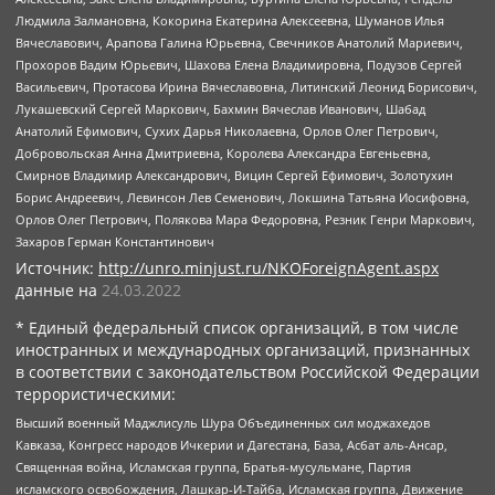
Людмила Залмановна, Кокорина Екатерина Алексеевна, Шуманов Илья
Вячеславович, Арапова Галина Юрьевна, Свечников Анатолий Мариевич,
Прохоров Вадим Юрьевич, Шахова Елена Владимировна, Подузов Сергей
Васильевич, Протасова Ирина Вячеславовна, Литинский Леонид Борисович,
Лукашевский Сергей Маркович, Бахмин Вячеслав Иванович, Шабад
Анатолий Ефимович, Сухих Дарья Николаевна, Орлов Олег Петрович,
Добровольская Анна Дмитриевна, Королева Александра Евгеньевна,
Смирнов Владимир Александрович, Вицин Сергей Ефимович, Золотухин
Борис Андреевич, Левинсон Лев Семенович, Локшина Татьяна Иосифовна,
Орлов Олег Петрович, Полякова Мара Федоровна, Резник Генри Маркович,
Захаров Герман Константинович
Источник:
http://unro.minjust.ru/NKOForeignAgent.aspx
данные на
24.03.2022
* Единый федеральный список организаций, в том числе
иностранных и международных организаций, признанных
в соответствии с законодательством Российской Федерации
террористическими:
Высший военный Маджлисуль Шура Объединенных сил моджахедов
Кавказа, Конгресс народов Ичкерии и Дагестана, База, Асбат аль-Ансар,
Священная война, Исламская группа, Братья-мусульмане, Партия
исламского освобождения, Лашкар-И-Тайба, Исламская группа, Движение