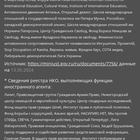
International Education, Cultural Vistas, Institute of International Education,
Антивоенное движение Антальи, Открытый диалог, Школа международных
отношений и государственной политики им Питера Мунка, Российско-
канадский демократический альянс, Школа международных отношений им
Нормана Патерсона, Центр Гражданских Свобод, Фонд Бориса Немцова за
Свободу, Фонд имени Фридриха Науманна за свободу, Феминистское
антивоенное сопротивление, Комитет независимости Ингушетии, Прометей,
Stop Occupation of Karelia, Вернись живым, Фридом Хаус, СОТА медиа,
Либерально-демократическая Лига Украины
Источник:
https://minjust.gov.ru/ru/documents/7756/
данные
на
13.05.2024
* Сведения реестра НКО, выполняющих функции
иностранного агента:
Лилит, Правозащитная группа Гражданин.Армия.Право, Нижегородский
центр немецкой и европейской культуры, Центр гендерных исследований,
Фонд защиты прав граждан Штаб, Институт права и публичной политики,
Фонд борьбы с коррупцией, Альянс врачей, НАСИЛИЮ.НЕТ, Мы против
СПИДа, СВЕЧА, Гуманитарное действие, Открытый Петербург, Лига
Избирателей, Правовая инициатива, Гражданский Союз, Хасдей Ерушалаим,
Центр поддержки и содействия развитию средств массовой информации,
Горячая Линия, В защиту прав заключенных, Институт глобализации и