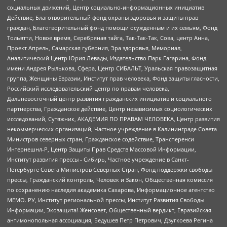
социальных движений, Центр социально-информационных инициатив
Действие, Благотворительный фонд охраны здоровья и защиты прав
граждан, Благотворительный фонд помощи осужденным и их семьям, Фонд
Тольятти, Новое время, Серебряная тайга, Так-Так-Так, Сова, центр Анна,
Проект Апрель, Самарская губерния, Эра здоровья, Мемориал,
Аналитический Центр Юрия Левады, Издательство Парк Гагарина, Фонд
имени Андрея Рылькова, Сфера, Центр СИБАЛЬТ, Уральская правозащитная
группа, Женщины Евразии, Институт прав человека, Фонд защиты гласности,
Российский исследовательский центр по правам человека,
Дальневосточный центр развития гражданских инициатив и социального
партнерства, Гражданское действие, Центр независимых социологических
исследований, Сутяжник, АКАДЕМИЯ ПО ПРАВАМ ЧЕЛОВЕКА, Центр развития
некоммерческих организаций, Частное учреждение в Калининграде Совета
Министров северных стран, Гражданское содействие, Трансперенси
Интернешнл-Р, Центр Защиты Прав Средств Массовой Информации,
Институт развития прессы - Сибирь, Частное учреждение в Санкт-
Петербурге Совета Министров Северных Стран, Фонд поддержки свободы
прессы, Гражданский контроль, Человек и Закон, Общественная комиссия
по сохранению наследия академика Сахарова, Информационное агентство
МЕМО. РУ, Институт региональной прессы, Институт Развития Свободы
Информации, Экозащита!-Женсовет, Общественный вердикт, Евразийская
антимонопольная ассоциация, Бедушев Петр Петрович, Дзугкоева Регина