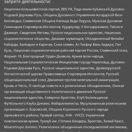
запрете деятельности:
Национал-большевистская партия, ВЕК РА, Рада земли Кубанской Духовно
Родовой Державы Русь, Община Духовного Управления Асгардской Веси
Беловодья, Славянская Община Капища Веды Перуна, Мужская Духовная
Семинария Староверов-Инглингов, Нурджулар, К Богодержавию, Таблиги
Джамаат, Свидетели Иеговы, Русское национальное единство, Национал-
социалистическое общество, Джамаат мувахидов, Объединенный Вилайат
Кабарды, Балкарии и Карачая, Союз славян, Ат-Такфир Валь-Хиджра, Пит
Буль, Национал-социалистическая рабочая партия России, Славянский союз,
Формат-18, Благородный Орден Дьявола, Армия воли народа,
Национальная Социалистическая Инициатива города Череповца, Духовно-
Родовая Держава Русь, Русское национальное единство, Древнерусской
Инглистической церкви Православных Староверов-Инглингов, Русский
общенациональный союз, Движение против нелегальной иммиграции,
Кровь и Честь, О свободе совести и о религиозных объединениях, Омская
организация общественного политического движения Русское
национальное единство, Северное Братство, Клуб Болельщиков
Футбольного Клуба Динамо, Файзрахманисты, Мусульманская религиозная
организация п. Боровский, Община Коренного Русского народа
Щелковского района, Правый сектор, УНА - УНСО, Украинская
повстанческая армия, Тризуб им. Степана Бандеры, Братство, Белый Крест,
Misanthropic division, Религиозное объединение последователей инглиизма,