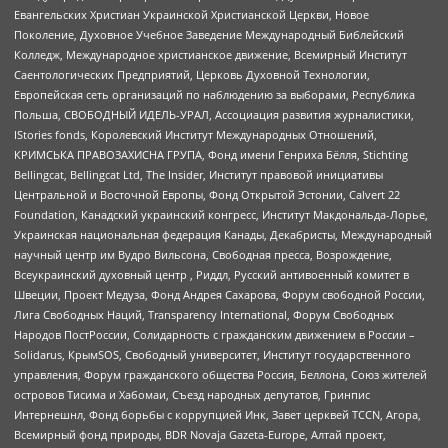
Евангельских Христиан Украинской Христианской Церкви, Новое
Поколение, Духовное Учебное Заведение Международный Библейский
Колледж, Международное христианское движение, Всемирный Институт
Саентологических Предприятий, Церковь Духовной Технологии,
Европейская сеть организаций по наблюдению за выборами, Республика
Польша, СВОБОДНЫЙ ИДЕЛЬ-УРАЛ, Ассоциация развития журналистики,
IStories fonds, Королевский Институт Международных Отношений,
КРИМСЬКА ПРАВОЗАХИСНА ГРУПА, Фонд имени Генриха Бёлля, Stichting
Bellingcat, Bellingcat Ltd, The Insider, Институт правовой инициативы
Центральной и Восточной Европы, Фонд Открытой Эстонии, Calvert 22
Foundation, Канадский украинский конгресс, Институт Макдональда-Лорье,
Украинская национальная федерация Канады, Декабристы, Международный
научный центр им Вудро Вильсона, Свободная пресса, Возрождение,
Всеукраинский духовный центр , Риддл, Русский антивоенный комитет в
Швеции, Проект Медуза, Фонд Андрея Сахарова, Форум свободной России,
Лига Свободных Наций, Transparеncy International, Форум Свободных
Народов ПостРоссии, Солидарность с гражданским движением в России –
Solidarus, КрымSOS, Свободный университет, Институт государственного
управления, Форум гражданского общества Россия, Беллона, Союз жителей
островов Тисима и Хабомаи, Съезд народных депутатов, Гринпис
Интернешнл, Фонд борьбы с коррупцией Инк, Завет церквей TCCN, Агора,
Всемирный фонд природы, BDR Novaja Gazeta-Europe, Алтай проект,