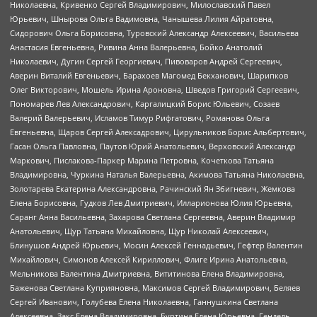
Николаевна, Кривенко Сергей Владимирович, Милославский Павел
Юрьевич, Шнырова Ольга Вадимовна, Чанышева Лилия Айратовна,
Сидорович Ольга Борисовна, Туровский Александр Алексеевич, Васильева
Анастасия Евгеньевна, Ривина Анна Валерьевна, Бойко Анатолий
Николаевич, Дугин Сергей Георгиевич, Пивоваров Андрей Сергеевич,
Аверин Виталий Евгеньевич, Барахоев Магомед Бекханович, Шарипков
Олег Викторович, Мошель Ирина Ароновна, Шведов Григорий Сергеевич,
Пономарев Лев Александрович, Каргалицкий Борис Юльевич, Созаев
Валерий Валерьевич, Исламов Тимур Рифгатович, Романова Ольга
Евгеньевна, Щаров Сергей Алексадрович, Цирульников Борис Альбертович,
Гасан Ольга Павловна, Паутов Юрий Анатольевич, Верховский Александр
Маркович, Пислакова-Паркер Марина Петровна, Кочеткова Татьяна
Владимировна, Чуркина Наталья Валерьевна, Акимова Татьяна Николаевна,
Золотарева Екатерина Александровна, Рачинский Ян Збигневич, Жемкова
Елена Борисовна, Гудков Лев Дмитриевич, Илларионова Юлия Юрьевна,
Саранг Анна Васильевна, Захарова Светлана Сергеевна, Аверин Владимир
Анатольевич, Щур Татьяна Михайловна, Щур Николай Алексеевич,
Блинушов Андрей Юрьевич, Мосин Алексей Геннадьевич, Гефтер Валентин
Михайлович, Симонов Алексей Кириллович, Флиге Ирина Анатольевна,
Мельникова Валентина Дмитриевна, Вититинова Елена Владимировна,
Баженова Светлана Куприяновна, Максимов Сергей Владимирович, Беляев
Сергей Иванович, Голубева Елена Николаевна, Ганнушкина Светлана
Алексеевна, Закс Елена Владимировна, Буртина Елена Юрьевна, Гендель