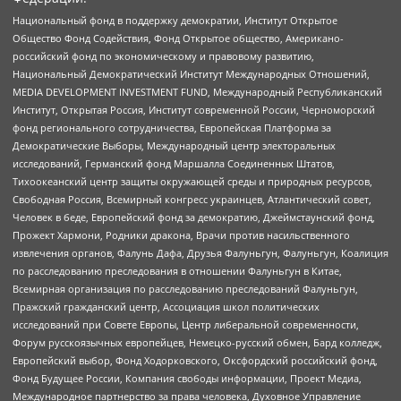
Национальный фонд в поддержку демократии, Институт Открытое
Общество Фонд Содействия, Фонд Открытое общество, Американо-
российский фонд по экономическому и правовому развитию,
Национальный Демократический Институт Международных Отношений,
MEDIA DEVELOPMENT INVESTMENT FUND, Международный Республиканский
Институт, Открытая Россия, Институт современной России, Черноморский
фонд регионального сотрудничества, Европейская Платформа за
Демократические Выборы, Международный центр электоральных
исследований, Германский фонд Маршалла Соединенных Штатов,
Тихоокеанский центр защиты окружающей среды и природных ресурсов,
Свободная Россия, Всемирный конгресс украинцев, Атлантический совет,
Человек в беде, Европейский фонд за демократию, Джеймстаунский фонд,
Прожект Хармони, Родники дракона, Врачи против насильственного
извлечения органов, Фалунь Дафа, Друзья Фалуньгун, Фалуньгун, Коалиция
по расследованию преследования в отношении Фалуньгун в Китае,
Всемирная организация по расследованию преследований Фалуньгун,
Пражский гражданский центр, Ассоциация школ политических
исследований при Совете Европы, Центр либеральной современности,
Форум русскоязычных европейцев, Немецко-русский обмен, Бард колледж,
Европейский выбор, Фонд Ходорковского, Оксфордский российский фонд,
Фонд Будущее России, Компания свободы информации, Проект Медиа,
Международное партнерство за права человека, Духовное Управление