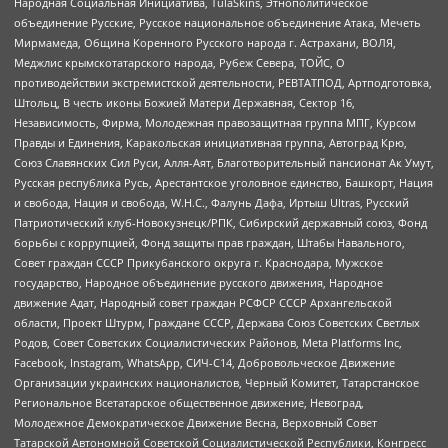
Народная Социальная Инициатива, TulaSkins, Этнополитическое
объединение Русские, Русское национальное объединение Атака, Мечеть
Мирмамеда, Община Коренного Русского народа г. Астрахани, ВОЛЯ,
Меджлис крымскотатарского народа, Рубеж Севера, ТОЙС, О
противодействии экстремистской деятельности, РЕВТАТПОД, Артподготовка,
Штольц, В честь иконы Божией Матери Державная, Сектор 16,
Независимость, Фирма, Молодежная правозащитная группа МПГ, Курсом
Правды и Единения, Каракольская инициативная группа, Автоград Крю,
Союз Славянских Сил Руси, Алля-Аят, Благотворительный пансионат Ак Умут,
Русская республика Русь, Арестантское уголовное единство, Башкорт, Нация
и свобода, Нация и свобода, W.H.С., Фалунь Дафа, Иртыш Ultras, Русский
Патриотический клуб-Новокузнецк/РПК, Сибирский державный союз, Фонд
борьбы с коррупцией, Фонд защиты прав граждан, Штабы Навального,
Совет граждан СССР Прикубанского округа г. Краснодара, Мужское
государство, Народное объединение русского движения, Народное
движение Адат, Народный совет граждан РСФСР СССР Архангельской
области, Проект Штурм, Граждане СССР, Держава Союз Советских Светлых
Родов, Совет Советских Социалистических Районов, Meta Platforms Inc,
Facebook, Instagram, WhatsApp, СИЧ-С14, Добровольческое Движение
Организации украинских националистов, Черный Комитет, Татарстанское
Региональное Всетатарское общественное движение, Невоград,
Молодежное Демократическое Движение Весна, Верховный Совет
Татарской Автономной Советской Социалистической Республики, Конгресс