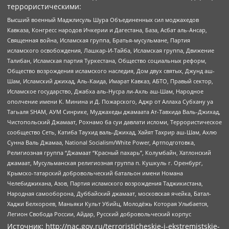
террористическими:
Высший военный Маджлисуль Шура Объединенных сил моджахедов
Кавказа, Конгресс народов Ичкерии и Дагестана, База, Асбат аль-Ансар,
Священная война, Исламская группа, Братья-мусульмане, Партия
исламского освобождения, Лашкар-И-Тайба, Исламская группа, Движение
Талибан, Исламская партия Туркестана, Общество социальных реформ,
Общество возрождения исламского наследия, Дом двух святых, Джунд аш-
Шам, Исламский джихад, Аль-Каида, Имарат Кавказ, АБТО, Правый сектор,
Исламское государство, Джабха аль-Нусра ли-Ахль аш-Шам, Народное
ополчение имени К. Минина и Д. Пожарского, Аджр от Аллаха Субхану уа
Тагьаля SHAM, АУМ Синрике, Муджахеды джамаата Ат-Тавхида Валь-Джихад,
Чистопольский Джамаат, Рохнамо ба суи давлати исломи, Террористическое
сообщество Сеть, Катиба Таухид валь-Джихад, Хайят Тахрир аш-Шам, Ахлю
Сунна Валь Джамаа, National Socialism/White Power, Артподготовка,
Религиозная группа “Джамаат “Красный пахарь”, Колумбайн, Хатлонский
джамаат, Мусульманская религиозная группа п. Кушкуль г. Оренбург,
Крымско-татарский добровольческий батальон имени Номана
Челебиджихана, Азов, Партия исламского возрождения Таджикистана,
Народная самооборона, Дуббайский джамаат, московская ячейка, Батал-
Хаджи Белхороев, Маньяки Культ Убийц, Молодёжь Которая Улыбается,
Легион Свобода России, Айдар, Русский добровольческий корпус
Источник:
http://nac.gov.ru/terroristicheskie-i-ekstremistskie-