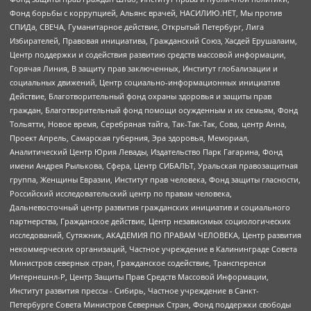
Фонд борьбы с коррупцией, Альянс врачей, НАСИЛИЮ.НЕТ, Мы против
СПИДа, СВЕЧА, Гуманитарное действие, Открытый Петербург, Лига
Избирателей, Правовая инициатива, Гражданский Союз, Хасдей Ерушалаим,
Центр поддержки и содействия развитию средств массовой информации,
Горячая Линия, В защиту прав заключенных, Институт глобализации и
социальных движений, Центр социально-информационных инициатив
Действие, Благотворительный фонд охраны здоровья и защиты прав
граждан, Благотворительный фонд помощи осужденным и их семьям, Фонд
Тольятти, Новое время, Серебряная тайга, Так-Так-Так, Сова, центр Анна,
Проект Апрель, Самарская губерния, Эра здоровья, Мемориал,
Аналитический Центр Юрия Левады, Издательство Парк Гагарина, Фонд
имени Андрея Рылькова, Сфера, Центр СИБАЛЬТ, Уральская правозащитная
группа, Женщины Евразии, Институт прав человека, Фонд защиты гласности,
Российский исследовательский центр по правам человека,
Дальневосточный центр развития гражданских инициатив и социального
партнерства, Гражданское действие, Центр независимых социологических
исследований, Сутяжник, АКАДЕМИЯ ПО ПРАВАМ ЧЕЛОВЕКА, Центр развития
некоммерческих организаций, Частное учреждение в Калининграде Совета
Министров северных стран, Гражданское содействие, Трансперенси
Интернешнл-Р, Центр Защиты Прав Средств Массовой Информации,
Институт развития прессы - Сибирь, Частное учреждение в Санкт-
Петербурге Совета Министров Северных Стран, Фонд поддержки свободы