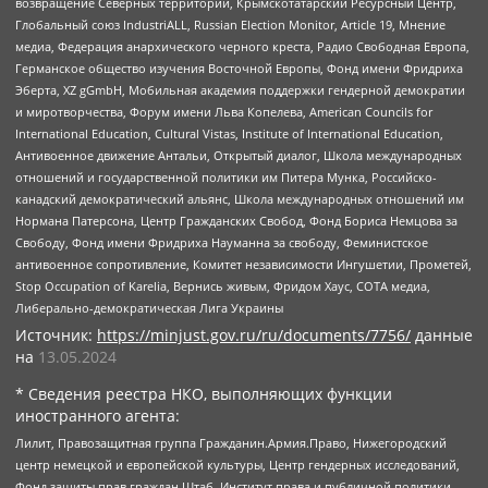
возвращение Северных территорий, Крымскотатарский Ресурсный Центр,
Глобальный союз IndustriALL, Russian Election Monitor, Article 19, Мнение
медиа, Федерация анархического черного креста, Радио Свободная Европа,
Германское общество изучения Восточной Европы, Фонд имени Фридриха
Эберта, XZ gGmbH, Мобильная академия поддержки гендерной демократии
и миротворчества, Форум имени Льва Копелева, American Councils for
International Education, Cultural Vistas, Institute of International Education,
Антивоенное движение Антальи, Открытый диалог, Школа международных
отношений и государственной политики им Питера Мунка, Российско-
канадский демократический альянс, Школа международных отношений им
Нормана Патерсона, Центр Гражданских Свобод, Фонд Бориса Немцова за
Свободу, Фонд имени Фридриха Науманна за свободу, Феминистское
антивоенное сопротивление, Комитет независимости Ингушетии, Прометей,
Stop Occupation of Karelia, Вернись живым, Фридом Хаус, СОТА медиа,
Либерально-демократическая Лига Украины
Источник:
https://minjust.gov.ru/ru/documents/7756/
данные
на
13.05.2024
* Сведения реестра НКО, выполняющих функции
иностранного агента:
Лилит, Правозащитная группа Гражданин.Армия.Право, Нижегородский
центр немецкой и европейской культуры, Центр гендерных исследований,
Фонд защиты прав граждан Штаб, Институт права и публичной политики,