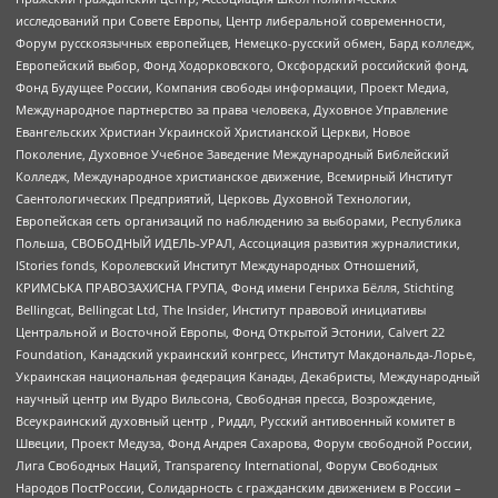
исследований при Совете Европы, Центр либеральной современности,
Форум русскоязычных европейцев, Немецко-русский обмен, Бард колледж,
Европейский выбор, Фонд Ходорковского, Оксфордский российский фонд,
Фонд Будущее России, Компания свободы информации, Проект Медиа,
Международное партнерство за права человека, Духовное Управление
Евангельских Христиан Украинской Христианской Церкви, Новое
Поколение, Духовное Учебное Заведение Международный Библейский
Колледж, Международное христианское движение, Всемирный Институт
Саентологических Предприятий, Церковь Духовной Технологии,
Европейская сеть организаций по наблюдению за выборами, Республика
Польша, СВОБОДНЫЙ ИДЕЛЬ-УРАЛ, Ассоциация развития журналистики,
IStories fonds, Королевский Институт Международных Отношений,
КРИМСЬКА ПРАВОЗАХИСНА ГРУПА, Фонд имени Генриха Бёлля, Stichting
Bellingcat, Bellingcat Ltd, The Insider, Институт правовой инициативы
Центральной и Восточной Европы, Фонд Открытой Эстонии, Calvert 22
Foundation, Канадский украинский конгресс, Институт Макдональда-Лорье,
Украинская национальная федерация Канады, Декабристы, Международный
научный центр им Вудро Вильсона, Свободная пресса, Возрождение,
Всеукраинский духовный центр , Риддл, Русский антивоенный комитет в
Швеции, Проект Медуза, Фонд Андрея Сахарова, Форум свободной России,
Лига Свободных Наций, Transparеncy International, Форум Свободных
Народов ПостРоссии, Солидарность с гражданским движением в России –