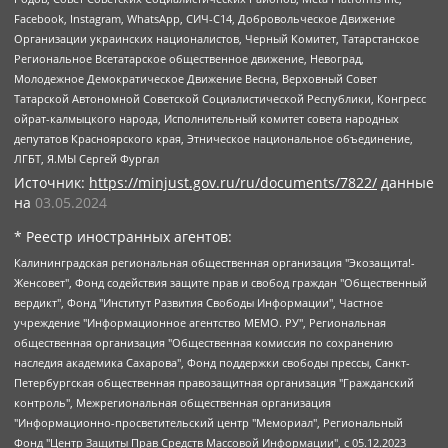
Facebook, Instagram, WhatsApp, СИЧ-С14, Добровольческое Движение
Организации украинских националистов, Черный Комитет, Татарстанское
Региональное Всетатарское общественное движение, Невоград,
Молодежное Демократическое Движение Весна, Верховный Совет
Татарской Автономной Советской Социалистической Республики, Конгресс
ойрат-калмыцкого народа, Исполнительный комитет совета народных
депутатов Красноярского края, Этническое национальное объединение,
ЛГБТ, Я.МЫ Сергей Фургал
Источник:
https://minjust.gov.ru/ru/documents/7822/
данные
на
03.05.2024
* Реестр иностранных агентов:
Калининградская региональная общественная организация "Экозащита!-Женсовет", Фонд содействия защите прав и свобод граждан "Общественный вердикт", Фонд "Институт Развития Свободы Информации", Частное учреждение "Информационное агентство МЕМО. РУ", Региональная общественная организация "Общественная комиссия по сохранению наследия академика Сахарова", Фонд поддержки свободы прессы, Санкт-Петербургская общественная правозащитная организация "Гражданский контроль", Межрегиональная общественная организация "Информационно-просветительский центр "Мемориал", Региональный Фонд "Центр Защиты Прав Средств Массовой Информации", с 05.12.2023 Фонд "Центр Защиты Прав Средств массовой информации", Региональная общественная благотворительная организация помощи беженцам и мигрантам "Гражданское содействие", Негосударственное образовательное учреждение дополнительного профессионального образования (повышение квалификации) специалистов "АКАДЕМИЯ ПО ПРАВАМ ЧЕЛОВЕКА", Свердловская региональная общественная организация "Сутяжник", Автономная некоммерческая организация "Центр независимых социологических исследований", Союз общественных объединений "Российский исследовательский центр по правам человека", Региональное общественное учреждение научно-информационный центр "МЕМОРИАЛ", Некоммерческая организация "Фонд защиты гласности", Автономная некоммерческая организация "Институт прав человека", Городская общественная организация "Екатеринбургское общество "МЕМОРИАЛ", Городская общественная организация "Рязанское историко-просветительское и правозащитное общество "Мемориал" (Рязанский Мемориал), Челябинский региональный орган общественной самодеятельности – женское общественное объединение "Женщины Евразии", Челябинский региональный орган общественной самодеятельности "Уральская правозащитная группа", Фонд содействия защите здоровья и социальной справедливости имени Андрея Рылькова, Автономная Некоммерческая Организация "Аналитический Центр Юрия Левады", Автономная некоммерческая организация социальной поддержки населения "Проект Апрель", Региональная общественная организация помощи женщинам и детям, находящимся в кризисной ситуации "Информационно-методический центр "Анна", Фонд содействия развитию массовых коммуникаций и правовому просвещению "Так-так-Так", Фонд содействия устойчивому развитию "Серебряная тайга", Свердловский региональный общественный фонд социальных проектов "Новое время", "Idel.Реалии", Кавказ.Реалии, Крым.Реалии, Телеканал Настоящее Время, Татаро-башкирская служба Радио Свобода (Azatliq Radiosi), Радио Свободная Европа/Радио Свобода (PCE/PC), "Сибирь.Реалии", "Фактограф", Благотворительный фонд помощи осужденным и их семьям, Автономная некоммерческая организация "Институт глобализации и социальных движений", Фонд "В защиту прав заключенных", Частное учреждение "Центр поддержки и содействия развитию средств массовой информации", Пензенский региональный общественный благотворительный фонд "Гражданский союз", "Север.Реалии", Некоммерческая организация Фонд "Правовая инициатива", Общество с ограниченной ответственностью "Радио Свободная Европа/Радио Свобода", Чешское информационное агентство "MEDIUM-ORIENT", Красноярская региональная общественная организация "Мы против СПИДа", Камалягин Денис Николаевич, Маркелов Сергей Евгеньевич, Пономарев Лев Александрович, Савицкая Людмила Алексеевна, Автономная некоммерческая организация "Центр по работе с проблемой насилия "НАСИЛИЮ.НЕТ", Межрегиональный профессиональный союз работников здравоохранения "Альянс врачей", Юридическое лицо, зарегистрированное в Латвийской Республике, SIA "Medusa Project" (регистрационный номер 40103797863, дата регистрации 10.06.2014), Некоммерческая организация "Фонд по борьбе с коррупцией", Автономная некоммерческая организация "Институт права и публичной политики", Баданин Роман Сергеевич, Гликин Максим Александрович, Железнова Мария Михайловна, Лукьянова Юлия Сергеевна, Маетная Елизавета Витальевна, Маняхин Петр Борисович, Чуракова Ольга Владимировна, Ярош Юлия Петровна, Юридическое лицо "The Insider SIA", зарегистрированное в Риге, Латвийская Республика (дата регистрации 26.06.2015), являющееся администратором доменного имени интернет-издания "The Insider SIA", https://theins.ru, Постернак Алексей Евгеньевич, Рубин Михаил Аркадьевич, Анин Роман Александрович, Юридическое лицо Istories fonds, зарегистрированное в Латвийской Республике (регистрационный номер 50008295751, дата регистрации 24.02.2020), Великовский Дмитрий Александрович, Долинина Ирина Николаевна, Мароховская Алеся Алексеевна, Шлейнов Роман Юрьевич, Шмагун Олеся Валентиновна, Общество с ограниченной ответственностью "Альтаир 2021", Общество с ограниченной ответственностью "Вега 2021", Общество с ограниченной ответственностью "Главный редактор 2021", Общество с ограниченной ответственностью "Ромашки монолит", Важенков Артем Валерьевич, Ивановская областная общественная организация "Центр гендерных исследований", Гурман Юрий Альбертович, Медиапроект "ОВД-Инфо", Егоров Владимир Владимирович, Жилинский Владимир Александрович, Общество с ограниченной ответственностью "ЗП", Иванова София Юрьевна, Карезина Инна Павловна, Кильтау Екатерина Викторовна, Петров Алексей Викторович, Пискунов Сергей Евгеньевич, Смирнов Сергей Сергеевич, Тихонов Михаил Сергеевич, Общество с ограниченной ответственностью "ЖУРНАЛИСТ-ИНОСТРАННЫЙ АГЕНТ", Арапова Галина Юрьевна, Вольтская Татьяна Анатольевна, Американская компания "Mason G.E.S. Anonymous Foundation" (США), являющаяся владельцем интернет-издания https://mnews.world/, Компания "Stichting Bellingcat", зарегистрированная в Нидерландах (дата регистрации 11.07.2018), Захаров Андрей Вячеславович, Клепиковская Екатерина Дмитриевна, Общество с ограниченной ответственностью "МЕМО", Перл Роман Александрович, Симонов Евгений Алексеевич, Соловьева Елена Анатольевна, Сотников Даниил Владимирович, Сурначева Елизавета Дмитриевна, Автономная некоммерческая организация по защите прав человека и информированию населения "Якутия – Наше Мнение", Общество с ограниченной ответственностью "Москоу диджитал медиа", с 26.01.2023 Общество с ограниченной ответственностью "Чайка Белые сады", Ветошкина Валерия Валерьевна, Заговора Максим Александрович, Межрегиональное общественное движение "Российская ЛГБТ - сеть", Оленичев Максим Владимирович, Павлов Иван Юрьевич, Скворцова Елена Сергеевна, Общество с ограниченной ответственностью "Как бы инагент", Кочетков Игорь Викторович, Общество с ограниченной ответственностью "Честные выборы", Еланчик Олег Александрович, Общество с ограниченной ответственностью "Нобелевский призыв", Гималова Регина Эмилевна, Григорьев Андрей Валерьевич, Григорьева Алина Александровна, Ассоциация по содействию защите прав призывников, альтернативнослужащих и военнослужащих "Правозащитная группа "Гражданин.Армия.Право", Хисамова Регина Фаритовна, Автономная некоммерческая организация по реализации социально-правовых программ "Лилит", Дальневосточное общественное движение "Маяк", Санкт-Петербургская ЛГБТ-инициативная группа "Выход", Инициативная группа ЛГБТ+ "Реверс", Алексеев Андрей Викторович, Бекбулатова Таисия Львовна, Беляев Иван Михайлович, Владыкина Елена Сергеевна, Гельман Марат Александрович, Никульшина Вероника Юрьевна, Толоконникова Надежда Андреевна, Шендерович Виктор Анатольевич, Общество с ограниченной ответственностью "Данное сообщение", Общество с ограниченной ответственностью Издательский дом "Новая глава", Айнбиндер Александра Александровна, Московский комьюнити-центр для ЛГБТ+инициатив, Благотворительный фонд развития филантропии, Deutsche Welle (Германия, Kurt-Schumacher-Strasse 3, 53113 Bonn), Борзунова Мария Михайловна, Воробьев Виктор Викторович, Голубева Анна Львовна, Константинова Алла Михайловна, Малкова Ирина Владимировна, Мурадов Мурад Абдулгалимович, Осетинская Елизавета Николаевна, Понасенков Евгений Николаевич, Ганапольский Матвей Юрьевич, Киселев Евгений Алексеевич, Борухович Ирина Григорьевна, Дремин Иван Тимофеевич, Дубровский Дмитрий Викторович, Красноярская региональная общественная организация поддержки и развития альтернативных образовательных технологий и межкультурных коммуникаций "ИНТЕРРА", Маяковская Екатерина Алексеевна, Фейгин Марк Захарович, Филимонов Андрей Викторович, Дзугкоева Регина Николаевна, Доброхотов Роман Александрович, Дудь Юрий Александрович, Елкин Сергей Владимирович, Кругликов Кирилл Игоревич, Сабунаева Мария Леонидовна, Семенов Алексей Владимирович, Шаинян Карен Багратович, Шульман Екатерина Михайловна, Асафьев Артур Валерьевич, Вахштайн Виктор Семенович, Венедиктов Алексей Алексеевич, Лушникова Екатерина Евгеньевна, Волков Леонид Михайлович, Невзоров Александр Глебович, Пархоменко Сергей Борисович, Сироткин Ярослав Николаевич, Кара-Мурза Владимир Владимирович, Баранова Наталья Владимировна, Гозман Леонид Яковлевич, Кагарлицкий Борис Юльевич, Климарев Михаил Валерьевич, Милов Владимир Станиславович, Автономная некоммерческая организация Краснодарский центр современного искусства "Типография", Моргенштерн Алишер Тагирович, Соболь Любовь Эдуардовна, Общество с ограниченной ответственностью "ЛИЗА НОРМ", Каспаров Гарри Кимович, Ходорковский Михаил Борисович, Общество с ограниченной ответственностью "Апрельские тезисы", Данилович Ирина Брониславовна, Кашин Олег Владимирович, Петров Николай Владимирович, Пивоваров Алексей Владимирович, Соколов Михаил Владимирович, Цветкова Юлия Владимировна, Чичваркин Евгений Александрович, Комитет против пыток/Команда против пыток, Общество с ограниченной ответственностью "Первый научный", Общество с ограниченной ответственностью "Вертолет и ко", Белоцерковская Вероника Борисовна, Кац Максим Евгеньевич, Лазарева Татьяна Юрьевна, Шаведдинов Руслан Табризович, Яшин Илья Валерьевич, Общество с ограниченной ответственностью "Иноагент ААВ", Алешковский Дмитрий Петрович, Альбац Евгения Марковна, Быков Дмитрий Львович, Галямина Юлия Евгеньевна, Лойко Сергей Леонидович, Мартынов Кирилл Константинович, Медведев Сергей Александрович, Крашенинников Федор Геннадиевич, Гордеева Катерина Вл