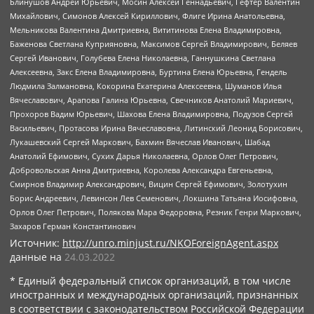
Блинушов Андрей Юрьевич, Мосин Алексей Геннадьевич, Гефтер Валентин
Михайлович, Симонов Алексей Кириллович, Флиге Ирина Анатольевна,
Мельникова Валентина Дмитриевна, Вититинова Елена Владимировна,
Баженова Светлана Куприяновна, Максимов Сергей Владимирович, Беляев
Сергей Иванович, Голубева Елена Николаевна, Ганнушкина Светлана
Алексеевна, Закс Елена Владимировна, Буртина Елена Юрьевна, Гендель
Людмила Залмановна, Кокорина Екатерина Алексеевна, Шуманов Илья
Вячеславович, Арапова Галина Юрьевна, Свечников Анатолий Мариевич,
Прохоров Вадим Юрьевич, Шахова Елена Владимировна, Подузов Сергей
Васильевич, Протасова Ирина Вячеславовна, Литинский Леонид Борисович,
Лукашевский Сергей Маркович, Бахмин Вячеслав Иванович, Шабад
Анатолий Ефимович, Сухих Дарья Николаевна, Орлов Олег Петрович,
Добровольская Анна Дмитриевна, Королева Александра Евгеньевна,
Смирнов Владимир Александрович, Вицин Сергей Ефимович, Золотухин
Борис Андреевич, Левинсон Лев Семенович, Локшина Татьяна Иосифовна,
Орлов Олег Петрович, Полякова Мара Федоровна, Резник Генри Маркович,
Захаров Герман Константинович
Источник:
http://unro.minjust.ru/NKOForeignAgent.aspx
данные на
24.03.2022
* Единый федеральный список организаций, в том числе
иностранных и международных организаций, признанных
в соответствии с законодательством Российской Федерации