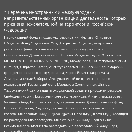
* Перечень иностранных и международных
неправительственных организаций, деятельность которых
признана нежелательной на территории Российской
Федерации:
Национальный фонд в поддержку демократии, Институт Открытое
Общество Фонд Содействия, Фонд Открытое общество, Американо-
российский фонд по экономическому и правовому развитию,
Национальный Демократический Институт Международных Отношений,
MEDIA DEVELOPMENT INVESTMENT FUND, Международный Республиканский
Институт, Открытая Россия, Институт современной России, Черноморский
фонд регионального сотрудничества, Европейская Платформа за
Демократические Выборы, Международный центр электоральных
исследований, Германский фонд Маршалла Соединенных Штатов,
Тихоокеанский центр защиты окружающей среды и природных ресурсов,
Свободная Россия, Всемирный конгресс украинцев, Атлантический совет,
Человек в беде, Европейский фонд за демократию, Джеймстаунский фонд,
Прожект Хармони, Родники дракона, Врачи против насильственного
извлечения органов, Фалунь Дафа, Друзья Фалуньгун, Фалуньгун, Коалиция
по расследованию преследования в отношении Фалуньгун в Китае,
Всемирная организация по расследованию преследований Фалуньгун,
Пражский гражданский центр, Ассоциация школ политических