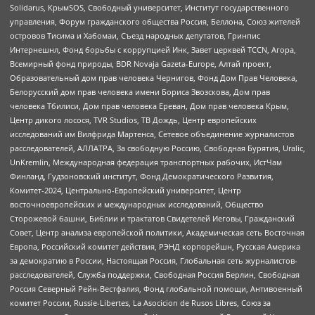
Solidarus, КрымSOS, Свободный университет, Институт государственного
управления, Форум гражданского общества Россия, Беллона, Союз жителей
островов Тисима и Хабомаи, Съезд народных депутатов, Гринпис
Интернешнл, Фонд борьбы с коррупцией Инк, Завет церквей TCCN, Агора,
Всемирный фонд природы, BDR Novaja Gazeta-Europe, Алтай проект,
Образовательный дом прав человека Чернигов, Фонд Дом Прав Человека,
Белорусский дом прав человека имени Бориса Звозскова, Дом прав
человека Тбилиси, Дом прав человека Ереван, Дом прав человека Крым,
Центр дикого лосося, TVR Studios, ТВ Дождь, Центр европейских
исследований им Вилфрида Мартенса, Сетевое объединение журналистов
расследователей, АЛЛАТРА, За свободную Россию, Свободная Бурятия, Uralic,
UnKremlin, Международная федерация транспортных рабочих, ИстЧам
Финланд, Гудзоновский институт, Фонд Демократического Развития,
Комитет-2024, Центрально-Европейский университет, Центр
восточноевропейских и международных исследований, Общество
Сторожевой башни, Библии и трактатов Свидетелей Иеговы, Гражданский
Совет, Центр анализа европейской политики, Академическая сеть Восточная
Европа, Российский комитет действия, РЭНД корпорейшн, Русская Америка
за демократию в России, Настоящая Россия, Глобальная сеть журналистов-
расследователей, Служба поддержки, Свободная Россия Берлин, Свободная
Россия Северный Рейн-Вестфалия, Фонд глобальной помощи, Антивоенный
комитет России, Russie-Libertes, La Asocicion de Rusos Libres, Союз за