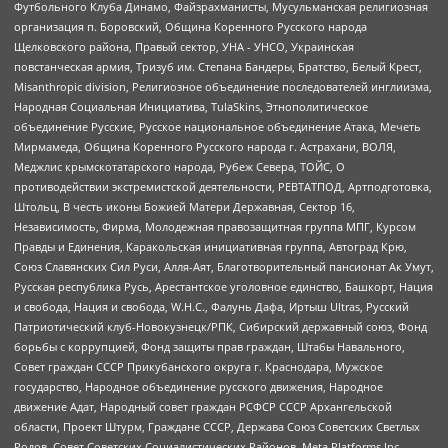
Футбольного Клуба Динамо, Файзрахманисты, Мусульманская религиозная
организация п. Боровский, Община Коренного Русского народа
Щелковского района, Правый сектор, УНА - УНСО, Украинская
повстанческая армия, Тризуб им. Степана Бандеры, Братство, Белый Крест,
Misanthropic division, Религиозное объединение последователей инглиизма,
Народная Социальная Инициатива, TulaSkins, Этнополитическое
объединение Русские, Русское национальное объединение Атака, Мечеть
Мирмамеда, Община Коренного Русского народа г. Астрахани, ВОЛЯ,
Меджлис крымскотатарского народа, Рубеж Севера, ТОЙС, О
противодействии экстремистской деятельности, РЕВТАТПОД, Артподготовка,
Штольц, В честь иконы Божией Матери Державная, Сектор 16,
Независимость, Фирма, Молодежная правозащитная группа МПГ, Курсом
Правды и Единения, Каракольская инициативная группа, Автоград Крю,
Союз Славянских Сил Руси, Алля-Аят, Благотворительный пансионат Ак Умут,
Русская республика Русь, Арестантское уголовное единство, Башкорт, Нация
и свобода, Нация и свобода, W.H.С., Фалунь Дафа, Иртыш Ultras, Русский
Патриотический клуб-Новокузнецк/РПК, Сибирский державный союз, Фонд
борьбы с коррупцией, Фонд защиты прав граждан, Штабы Навального,
Совет граждан СССР Прикубанского округа г. Краснодара, Мужское
государство, Народное объединение русского движения, Народное
движение Адат, Народный совет граждан РСФСР СССР Архангельской
области, Проект Штурм, Граждане СССР, Держава Союз Советских Светлых
Родов, Совет Советских Социалистических Районов, Meta Platforms Inc,