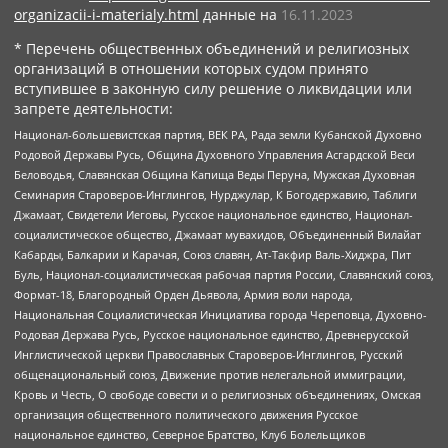
organizacii-i-materialy.html
данные на
16.11.2023
* Перечень общественных объединений и религиозных
организаций в отношении которых судом принято
вступившее в законную силу решение о ликвидации или
запрете деятельности:
Национал-большевистская партия, ВЕК РА, Рада земли Кубанской Духовно
Родовой Державы Русь, Община Духовного Управления Асгардской Веси
Беловодья, Славянская Община Капища Веды Перуна, Мужская Духовная
Семинария Староверов-Инглингов, Нурджулар, К Богодержавию, Таблиги
Джамаат, Свидетели Иеговы, Русское национальное единство, Национал-
социалистическое общество, Джамаат мувахидов, Объединенный Вилайат
Кабарды, Балкарии и Карачая, Союз славян, Ат-Такфир Валь-Хиджра, Пит
Буль, Национал-социалистическая рабочая партия России, Славянский союз,
Формат-18, Благородный Орден Дьявола, Армия воли народа,
Национальная Социалистическая Инициатива города Череповца, Духовно-
Родовая Держава Русь, Русское национальное единство, Древнерусской
Инглистической церкви Православных Староверов-Инглингов, Русский
общенациональный союз, Движение против нелегальной иммиграции,
Кровь и Честь, О свободе совести и о религиозных объединениях, Омская
организация общественного политического движения Русское
национальное единство, Северное Братство, Клуб Болельщиков