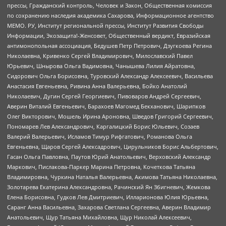
прессы, Гражданский контроль, Человек и Закон, Общественная комиссия
по сохранению наследия академика Сахарова, Информационное агентство
МЕМО. РУ, Институт региональной прессы, Институт Развития Свободы
Информации, Экозащита!-Женсовет, Общественный вердикт, Евразийская
антимонопольная ассоциация, Бедушев Петр Петрович, Дзугкоева Регина
Николаевна, Кривенко Сергей Владимирович, Милославский Павел
Юрьевич, Шнырова Ольга Вадимовна, Чанышева Лилия Айратовна,
Сидорович Ольга Борисовна, Туровский Александр Алексеевич, Васильева
Анастасия Евгеньевна, Ривина Анна Валерьевна, Бойко Анатолий
Николаевич, Дугин Сергей Георгиевич, Пивоваров Андрей Сергеевич,
Аверин Виталий Евгеньевич, Барахоев Магомед Бекханович, Шарипков
Олег Викторович, Мошель Ирина Ароновна, Шведов Григорий Сергеевич,
Пономарев Лев Александрович, Каргалицкий Борис Юльевич, Созаев
Валерий Валерьевич, Исламов Тимур Рифгатович, Романова Ольга
Евгеньевна, Щаров Сергей Алексадрович, Цирульников Борис Альбертович,
Гасан Ольга Павловна, Паутов Юрий Анатольевич, Верховский Александр
Маркович, Пислакова-Паркер Марина Петровна, Кочеткова Татьяна
Владимировна, Чуркина Наталья Валерьевна, Акимова Татьяна Николаевна,
Золотарева Екатерина Александровна, Рачинский Ян Збигневич, Жемкова
Елена Борисовна, Гудков Лев Дмитриевич, Илларионова Юлия Юрьевна,
Саранг Анна Васильевна, Захарова Светлана Сергеевна, Аверин Владимир
Анатольевич, Щур Татьяна Михайловна, Щур Николай Алексеевич,