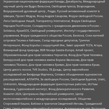
Украинская национальная федерация Канады, Декабристы, Международный
научный центр им Вудро Вильсона, Свободная пресса, Возрождение,
Всеукраинский духовный центр , Риддл, Русский антивоенный комитет в
Швеции, Проект Медуза, Фонд Андрея Сахарова, Форум свободной России,
Лига Свободных Наций, Transparеncy International, Форум Свободных
Народов ПостРоссии, Солидарность с гражданским движением в России –
Solidarus, КрымSOS, Свободный университет, Институт государственного
управления, Форум гражданского общества Россия, Беллона, Союз жителей
островов Тисима и Хабомаи, Съезд народных депутатов, Гринпис
Интернешнл, Фонд борьбы с коррупцией Инк, Завет церквей TCCN, Агора,
Всемирный фонд природы, BDR Novaja Gazeta-Europe, Алтай проект,
Образовательный дом прав человека Чернигов, Фонд Дом Прав Человека,
Белорусский дом прав человека имени Бориса Звозскова, Дом прав
человека Тбилиси, Дом прав человека Ереван, Дом прав человека Крым,
Центр дикого лосося, TVR Studios, ТВ Дождь, Центр европейских
исследований им Вилфрида Мартенса, Сетевое объединение журналистов
расследователей, АЛЛАТРА, За свободную Россию, Свободная Бурятия, Uralic,
UnKremlin, Международная федерация транспортных рабочих, ИстЧам
Финланд, Гудзоновский институт, Фонд Демократического Развития,
Комитет-2024, Центрально-Европейский университет, Центр
восточноевропейских и международных исследований, Общество
Сторожевой башни, Библии и трактатов Свидетелей Иеговы, Гражданский
Совет, Центр анализа европейской политики, Академическая сеть Восточная