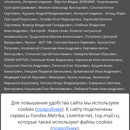
Для повышения удобства сайта мы используем
cookies (
подробнее
). К сайту подключены
Источник:
https://minjust.gov.ru/uploaded/files/reestr-
сервисы Yandex.Metrika, LiveInternet, top.mail.ru,
inostrannyih-agentov-22-03-2024.pdf
данные на
22.03.2024
которые также используют файлы cookies
(
подробнее
).