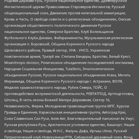
Родовая Держава Русь, Русское национальное единство, Древнерусской
Инглистической церкви Православных Староверов-Инглингов, Русский
общенациональный союз, Движение против нелегальной иммиграции,
Кровь и Честь, О свободе совести и о религиозных объединениях, Омская
организация общественного политического движения Русское
национальное единство, Северное Братство, Клуб Болельщиков
Футбольного Клуба Динамо, Файзрахманисты, Мусульманская религиозная
организация п. Боровский, Община Коренного Русского народа
Щелковского района, Правый сектор, УНА - УНСО, Украинская
повстанческая армия, Тризуб им. Степана Бандеры, Братство, Белый Крест,
Misanthropic division, Религиозное объединение последователей инглиизма,
Народная Социальная Инициатива, TulaSkins, Этнополитическое
объединение Русские, Русское национальное объединение Атака, Мечеть
Мирмамеда, Община Коренного Русского народа г. Астрахани, ВОЛЯ,
Меджлис крымскотатарского народа, Рубеж Севера, ТОЙС, О
противодействии экстремистской деятельности, РЕВТАТПОД, Артподготовка,
Штольц, В честь иконы Божией Матери Державная, Сектор 16,
Независимость, Фирма, Молодежная правозащитная группа МПГ, Курсом
Правды и Единения, Каракольская инициативная группа, Автоград Крю,
Союз Славянских Сил Руси, Алля-Аят, Благотворительный пансионат Ак Умут,
Русская республика Русь, Арестантское уголовное единство, Башкорт, Нация
и свобода, Нация и свобода, W.H.С., Фалунь Дафа, Иртыш Ultras, Русский
Патриотический клуб-Новокузнецк/РПК, Сибирский державный союз, Фонд