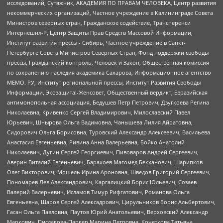
исследований, Сутяжник, АКАДЕМИЯ ПО ПРАВАМ ЧЕЛОВЕКА, Центр развития
некоммерческих организаций, Частное учреждение в Калининграде Совета
Министров северных стран, Гражданское содействие, Трансперенси
Интернешнл-Р, Центр Защиты Прав Средств Массовой Информации,
Институт развития прессы - Сибирь, Частное учреждение в Санкт-
Петербурге Совета Министров Северных Стран, Фонд поддержки свободы
прессы, Гражданский контроль, Человек и Закон, Общественная комиссия
по сохранению наследия академика Сахарова, Информационное агентство
МЕМО. РУ, Институт региональной прессы, Институт Развития Свободы
Информации, Экозащита!-Женсовет, Общественный вердикт, Евразийская
антимонопольная ассоциация, Бедушев Петр Петрович, Дзугкоева Регина
Николаевна, Кривенко Сергей Владимирович, Милославский Павел
Юрьевич, Шнырова Ольга Вадимовна, Чанышева Лилия Айратовна,
Сидорович Ольга Борисовна, Туровский Александр Алексеевич, Васильева
Анастасия Евгеньевна, Ривина Анна Валерьевна, Бойко Анатолий
Николаевич, Дугин Сергей Георгиевич, Пивоваров Андрей Сергеевич,
Аверин Виталий Евгеньевич, Барахоев Магомед Бекханович, Шарипков
Олег Викторович, Мошель Ирина Ароновна, Шведов Григорий Сергеевич,
Пономарев Лев Александрович, Каргалицкий Борис Юльевич, Созаев
Валерий Валерьевич, Исламов Тимур Рифгатович, Романова Ольга
Евгеньевна, Щаров Сергей Алексадрович, Цирульников Борис Альбертович,
Гасан Ольга Павловна, Паутов Юрий Анатольевич, Верховский Александр
Маркович, Пислакова-Паркер Марина Петровна, Кочеткова Татьяна