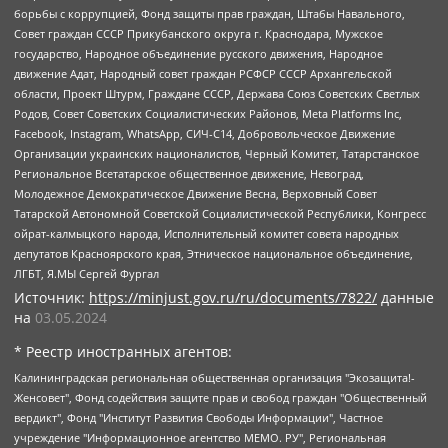
борьбы с коррупцией, Фонд защиты прав граждан, Штабы Навального,
Совет граждан СССР Прикубанского округа г. Краснодара, Мужское
государство, Народное объединение русского движения, Народное
движение Адат, Народный совет граждан РСФСР СССР Архангельской
области, Проект Штурм, Граждане СССР, Держава Союз Советских Светлых
Родов, Совет Советских Социалистических Районов, Meta Platforms Inc,
Facebook, Instagram, WhatsApp, СИЧ-С14, Добровольческое Движение
Организации украинских националистов, Черный Комитет, Татарстанское
Региональное Всетатарское общественное движение, Невоград,
Молодежное Демократическое Движение Весна, Верховный Совет
Татарской Автономной Советской Социалистической Республики, Конгресс
ойрат-калмыцкого народа, Исполнительный комитет совета народных
депутатов Красноярского края, Этническое национальное объединение,
ЛГБТ, Я.МЫ Сергей Фургал
Источник:
https://minjust.gov.ru/ru/documents/7822/
данные
на
03.05.2024
* Реестр иностранных агентов:
Калининградская региональная общественная организация "Экозащита!-Женсовет", Фонд содействия защите прав и свобод граждан "Общественный вердикт", Фонд "Институт Развития Свободы Информации", Частное учреждение "Информационное агентство МЕМО. РУ", Региональная общественная организация "Общественная комиссия по сохранению наследия академика Сахарова", Фонд поддержки свободы прессы, Санкт-Петербургская общественная правозащитная организация "Гражданский контроль", Межрегиональная общественная организация "Информационно-просветительский центр "Мемориал", Региональный Фонд "Центр Защиты Прав Средств Массовой Информации", с 05.12.2023 Фонд "Центр Защиты Прав Средств массовой информации", Региональная общественная благотворительная организация помощи беженцам и мигрантам "Гражданское содействие", Негосударственное образовательное учреждение дополнительного профессионального образования (повышение квалификации) специалистов "АКАДЕМИЯ ПО ПРАВАМ ЧЕЛОВЕКА", Свердловская региональная общественная организация "Сутяжник", Автономная некоммерческая организация "Центр независимых социологических исследований", Союз общественных объединений "Российский исследовательский центр по правам человека", Региональное общественное учреждение научно-информационный центр "МЕМОРИАЛ", Некоммерческая организация "Фонд защиты гласности", Автономная некоммерческая организация "Институт прав человека", Городская общественная организация "Екатеринбургское общество "МЕМОРИАЛ", Городская общественная организация "Рязанское историко-просветительское и правозащитное общество "Мемориал" (Рязанский Мемориал), Челябинский региональный орган общественной самодеятельности – женское общественное объединение "Женщины Евразии", Челябинский региональный орган общественной самодеятельности "Уральская правозащитная группа", Фонд содействия защите здоровья и социальной справедливости имени Андрея Рылькова, Автономная Некоммерческая Организация "Аналитический Центр Юрия Левады", Автономная некоммерческая организация социальной поддержки населения "Проект Апрель", Региональная общественная организация помощи женщинам и детям, находящимся в кризисной ситуации "Информационно-методический центр "Анна", Фонд содействия развитию массовых коммуникаций и правовому просвещению "Так-так-Так", Фонд содействия устойчивому развитию "Серебряная тайга", Свердловский региональный общественный фонд социальных проектов "Новое время", "Idel.Реалии", Кавказ.Реалии, Крым.Реалии, Телеканал Настоящее Время, Татаро-башкирская служба Радио Свобода (Azatliq Radiosi), Радио Свободная Европа/Радио Свобода (PCE/PC), "Сибирь.Реалии", "Фактограф", Благотворительный фонд помощи осужденным и их семьям, Автономная некоммерческая организация "Институт глобализации и социальных движений", Фонд "В защиту прав заключенных", Частное учреждение "Центр поддержки и содействия развитию средств массовой информации", Пензенский региональный общественный благотворительный фонд "Гражданский союз", "Север.Реалии", Некоммерческая организация Фонд "Правовая инициатива", Общество с ограниченной ответственностью "Радио Свободная Европа/Радио Свобода", Чешское информационное агентство "MEDIUM-ORIENT", Красноярская региональная общественная организация "Мы против СПИДа", Камалягин Денис Николаевич, Маркелов Сергей Евгеньевич, Пономарев Лев Александрович, Савицкая Людмила Алексеевна, Автономная некоммерческая организация "Центр по работе с проблемой насилия "НАСИЛИЮ.НЕТ", Межрегиональный профессиональный союз работников здравоохранения "Альянс врачей", Юридическое лицо, зарегистрированное в Латвийской Республике, SIA "Medusa Project" (регистрационный номер 40103797863, дата регистрации 10.06.2014), Некоммерческая организация "Фонд по борьбе с коррупцией", Автономная некоммерческая организация "Институт права и публичной политики", Баданин Роман Сергеевич, Гликин Максим Александрович, Железнова Мария Михайловна, Лукьянова Юлия Сергеевна, Маетная Елизавета Витальевна, Маняхин Петр Борисович, Чуракова Ольга Владимировна, Ярош Юлия Петровна, Юридическое лицо "The Insider SIA", зарегистрированное в Риге, Латвийская Республика (дата регистрации 26.06.2015), являющееся администратором доменного имени интернет-издания "The Insider SIA", https://theins.ru, Постернак Алексей Евгеньевич, Рубин Михаил Аркадьевич, Анин Роман Александрович, Юридическое лицо Istories fonds, зарегистрированное в Латвийской Республике (регистрационный номер 50008295751, дата регистрации 24.02.2020), Великовский Дмитрий Александрович, Долинина Ирина Николаевна, Мароховская Алеся Алексеевна, Шлейнов Роман Юрьевич, Шмагун Олеся Валентиновна, Общество с ограниченной ответственностью "Альтаир 2021", Общество с ограниченной ответственностью "Вега 2021", Общество с ограниченной ответственностью "Главный редактор 2021", Общество с ограниченной ответственностью "Ромашки монолит", Важенков Артем Валерьевич, Ивановская областная общественная организация "Центр гендерных исследований", Гурман Юрий Альбертович, Медиапроект "ОВД-Инфо", Егоров Владимир Владимирович, Жилинский Владимир Александрович, Общество с ограниченной ответственностью "ЗП", Иванова София Юрьевна, Карезина Инна Павловна, Кильтау Екатерина Викторовна, Петров Алексей Викторович, Пискунов Сергей Евгеньевич, Смирнов Сергей Сергеевич, Тихонов Михаил Сергеевич, Общество с ограниченной ответственностью "ЖУРНАЛИСТ-ИНОСТРАННЫЙ АГЕНТ", Арапова Галина Юрьевна, Вольтская Татьяна Анатольевна, Американская компания "Mason G.E.S. Anonymous Foundation" (США), являющаяся владельцем интернет-издания https://mnews.world/, Компания "Stichting Bellingcat", зарегистрированная в Нидерландах (дата регистрации 11.07.2018), Захаров Андрей Вячеславович, Клепиковская Екатерина Дмитриевна, Общество с ограниченной ответственностью "МЕМО", Перл Роман Александрович, Симонов Евгений Алексеевич, Соловьева Елена Анатольевна, Сотников Даниил Владимирович, Сурначева Елизавета Дмитриевна, Автономная некоммерческая организация по защите прав человека и информированию населения "Якутия – Наше Мнение", Общество с ограниченной ответственностью "Москоу диджитал медиа", с 26.01.2023 Общество с ограниченной ответственностью "Чайка Белые сады", Ветошкина Валерия Валерьевна, Заговора Максим Александрович, Межрегиональное общественное движение "Российская ЛГБТ - сеть", Оленичев Максим Владимирович, Павлов Иван Юрьевич, Скворцова Елена Сергеевна, Общество с ограниченной ответственностью "Как бы инагент", Кочетков Игорь Викторович, Общество с ограниченной ответственностью "Честные выборы", Еланчик Олег Александрович, Общество с ограниченной ответственностью "Нобелевский призыв", Гималова Регина Эмилевна, Григорьев Андрей Валерьевич, Григорьева Алина Александровна, Ассоциация по содействию защите прав призывников, альтернативнослужащих и военнослужащих "Правозащитная группа "Гражданин.Армия.Право", Хисамова Регина Фаритовна, Автономная некоммерческая организация по реализации социально-правовых программ "Лилит", Дальневосточное общественное движение "Маяк", Санкт-Петербургская ЛГБТ-инициативная группа "Выход", Инициативная группа ЛГБТ+ "Реверс", Алексеев Андрей Викторович, Бекбулатова Таисия Львовна, Беляев Иван Михайлович, Владыкина Елена Сергеевна, Гельман Марат Александрович, Никульшина Вероника Юрьевна, Толоконникова Надежда Андреевна, Шендерович Виктор Анатольевич, Общество с ограниченной ответственностью "Данное сообщение", Общество с ограниченной ответственностью Издательский дом "Новая глава", Айнбиндер Александра Александровна, Московский комьюнити-центр для ЛГБТ+инициатив, Благотворительный фонд развития филантропии, Deutsche Welle (Германия, Kurt-Schumacher-Strasse 3, 53113 Bonn), Борзунова Мария Михайловна, Воробьев Виктор Викторович, Голубева Анна Львовна, Константинова Алла Михайловна, Малкова Ирина Владимировна, Мурадов Мурад Абдулгалимович, Осетинская Елизавета Николаевна, Понасенков Евгений Николаевич, Ганапольский Матвей Юрьевич, Киселев Евгений Алексеевич, Борухович Ирина Григорьевна, Дремин Иван Тимофеевич, Дубровский Дмитрий Викторович, Красноярская региональная общественная организация поддержки и развития альтернативных образовательных технологий и межкультурных коммуникаций "ИНТЕРРА", Маяковская Екатерина Алексеевна, Фейгин Марк Захарович, Филимонов Андрей Викторович, Дзугкоева Регина Николаевна, Доброхотов Роман Александрович, Дудь Юрий Александрович, Елкин Сергей Владимирович, Кругликов Кирилл Игоревич, Сабунаева Мария Леонидовна, Семенов Алексей Владимирович, Шаинян Карен Багратович, Шульман Екатерина Михайловна, Асафьев Артур Валерьевич, Вахштайн Виктор Семенович, Венедиктов Алексей Алексеевич, Лушникова Екатерина Евгеньевна, Волков Леонид Михайлович, Невзоров Александр Глебович, Пархоменко Сергей Борисович, Сироткин Ярослав Николаевич, Кара-Мурза Владимир Владимирович, Баранова Наталья Владимировна, Гозман Леонид Яковлевич, Кагарлицкий Борис Юльевич, Климарев Михаил Валерьевич, Милов Владимир Станиславович, Автономная некоммерческая организация Краснодарский центр современного искусства "Типография", Моргенштерн Алишер Тагирович, Соболь Любовь Эдуардовна, Общество с ограниченной ответственностью "ЛИЗА НОРМ", Каспаров Гарри Кимович, Ходорковский Михаил Борисович, Общество с ограниченной ответственностью "Апрельские тезисы", Данилович Ирина Брониславовна, Кашин Олег Владимирович, Петров Николай Владимирович, Пивоваров Алексей Владимирович, Соколов Михаил Владимирович, Цветкова Юлия Владимировна, Чичваркин Евгений Александрович, Комитет против пыток/Команда против пыток, Общество с ограниченной ответственностью "Первый научный", Общество с ограниченной ответственностью "Вертолет и ко", Белоцерковская Вероника Борисовна, Кац Максим Евгеньевич, Лазарева Татьяна Юрьевна, Шаведдинов Руслан Табризович, Яшин Илья Валерьевич, Общество с ограниченной ответственностью "Иноагент ААВ", Алешковский Дмитрий Петрович, Альбац Евгения Марковна, Быков Дмитрий Львович, Галямина Юлия Евгеньевна, Лойко Сергей Леонидович, Мартынов Кирилл Константинович, Медведев Сергей Александрович, Крашенинников Федор Геннадиевич, Гордеева Катерина Вл