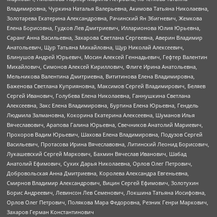
Владимировна, Чуркина Наталья Валерьевна, Акимова Татьяна Николаевна,
Золотарева Екатерина Александровна, Рачинский Ян Збигневич, Жемкова
Елена Борисовна, Гудков Лев Дмитриевич, Илларионова Юлия Юрьевна,
Саранг Анна Васильевна, Захарова Светлана Сергеевна, Аверин Владимир
Анатольевич, Щур Татьяна Михайловна, Щур Николай Алексеевич,
Блинушов Андрей Юрьевич, Мосин Алексей Геннадьевич, Гефтер Валентин
Михайлович, Симонов Алексей Кириллович, Флиге Ирина Анатольевна,
Мельникова Валентина Дмитриевна, Вититинова Елена Владимировна,
Баженова Светлана Куприяновна, Максимов Сергей Владимирович, Беляев
Сергей Иванович, Голубева Елена Николаевна, Ганнушкина Светлана
Алексеевна, Закс Елена Владимировна, Буртина Елена Юрьевна, Гендель
Людмила Залмановна, Кокорина Екатерина Алексеевна, Шуманов Илья
Вячеславович, Арапова Галина Юрьевна, Свечников Анатолий Мариевич,
Прохоров Вадим Юрьевич, Шахова Елена Владимировна, Подузов Сергей
Васильевич, Протасова Ирина Вячеславовна, Литинский Леонид Борисович,
Лукашевский Сергей Маркович, Бахмин Вячеслав Иванович, Шабад
Анатолий Ефимович, Сухих Дарья Николаевна, Орлов Олег Петрович,
Добровольская Анна Дмитриевна, Королева Александра Евгеньевна,
Смирнов Владимир Александрович, Вицин Сергей Ефимович, Золотухин
Борис Андреевич, Левинсон Лев Семенович, Локшина Татьяна Иосифовна,
Орлов Олег Петрович, Полякова Мара Федоровна, Резник Генри Маркович,
Захаров Герман Константинович