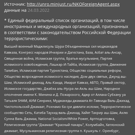
Источник:
http://unro.minjust.ru/NKOForeignAgent.aspx
данные на
24.03.2022
* Единый федеральный список организаций, в том числе
иностранных и международных организаций, признанных
в соответствии с законодательством Российской Федерации
террористическими:
Высший военный Маджлисуль Шура Объединенных сил моджахедов
Кавказа, Конгресс народов Ичкерии и Дагестана, База, Асбат аль-Ансар,
Священная война, Исламская группа, Братья-мусульмане, Партия
исламского освобождения, Лашкар-И-Тайба, Исламская группа, Движение
Талибан, Исламская партия Туркестана, Общество социальных реформ,
Общество возрождения исламского наследия, Дом двух святых, Джунд аш-
Шам, Исламский джихад, Аль-Каида, Имарат Кавказ, АБТО, Правый сектор,
Исламское государство, Джабха аль-Нусра ли-Ахль аш-Шам, Народное
ополчение имени К. Минина и Д. Пожарского, Аджр от Аллаха Субхану уа
Тагьаля SHAM, АУМ Синрике, Муджахеды джамаата Ат-Тавхида Валь-Джихад,
Чистопольский Джамаат, Рохнамо ба суи давлати исломи, Террористическое
сообщество Сеть, Катиба Таухид валь-Джихад, Хайят Тахрир аш-Шам, Ахлю
Сунна Валь Джамаа, National Socialism/White Power, Артподготовка,
Религиозная группа “Джамаат “Красный пахарь”, Колумбайн, Хатлонский
джамаат, Мусульманская религиозная группа п. Кушкуль г. Оренбург,