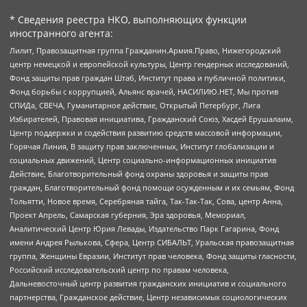
* Сведения реестра НКО, выполняющих функции
иностранного агента:
Лилит, Правозащитная группа Гражданин.Армия.Право, Нижегородский
центр немецкой и европейской культуры, Центр гендерных исследований,
Фонд защиты прав граждан Штаб, Институт права и публичной политики,
Фонд борьбы с коррупцией, Альянс врачей, НАСИЛИЮ.НЕТ, Мы против
СПИДа, СВЕЧА, Гуманитарное действие, Открытый Петербург, Лига
Избирателей, Правовая инициатива, Гражданский Союз, Хасдей Ерушалаим,
Центр поддержки и содействия развитию средств массовой информации,
Горячая Линия, В защиту прав заключенных, Институт глобализации и
социальных движений, Центр социально-информационных инициатив
Действие, Благотворительный фонд охраны здоровья и защиты прав
граждан, Благотворительный фонд помощи осужденным и их семьям, Фонд
Тольятти, Новое время, Серебряная тайга, Так-Так-Так, Сова, центр Анна,
Проект Апрель, Самарская губерния, Эра здоровья, Мемориал,
Аналитический Центр Юрия Левады, Издательство Парк Гагарина, Фонд
имени Андрея Рылькова, Сфера, Центр СИБАЛЬТ, Уральская правозащитная
группа, Женщины Евразии, Институт прав человека, Фонд защиты гласности,
Российский исследовательский центр по правам человека,
Дальневосточный центр развития гражданских инициатив и социального
партнерства, Гражданское действие, Центр независимых социологических