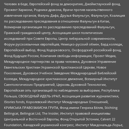
Человек в беде, Европейский фонд за демократию, Джеймстаунский фонд,
Прожект Хармони, Родники дракона, Врачи против насильственного
извлечения органов, Фалунь Дафа, Друзья Фалуньгун, Фалуньгун, Коалиция
по расследованию преследования в отношении Фалуньгун в Китае,
Всемирная организация по расследованию преследований Фалуньгун,
Пражский гражданский центр, Ассоциация школ политических
исследований при Совете Европы, Центр либеральной современности,
Форум русскоязычных европейцев, Немецко-русский обмен, Бард колледж,
Европейский выбор, Фонд Ходорковского, Оксфордский российский фонд,
Фонд Будущее России, Компания свободы информации, Проект Медиа,
Международное партнерство за права человека, Духовное Управление
Евангельских Христиан Украинской Христианской Церкви, Новое
Поколение, Духовное Учебное Заведение Международный Библейский
Колледж, Международное христианское движение, Всемирный Институт
Саентологических Предприятий, Церковь Духовной Технологии,
Европейская сеть организаций по наблюдению за выборами, Республика
Польша, СВОБОДНЫЙ ИДЕЛЬ-УРАЛ, Ассоциация развития журналистики,
IStories fonds, Королевский Институт Международных Отношений,
КРИМСЬКА ПРАВОЗАХИСНА ГРУПА, Фонд имени Генриха Бёлля, Stichting
Bellingcat, Bellingcat Ltd, The Insider, Институт правовой инициативы
Центральной и Восточной Европы, Фонд Открытой Эстонии, Calvert 22
Foundation, Канадский украинский конгресс, Институт Макдональда-Лорье,