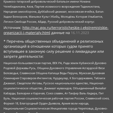
Крымско-татарский добровольческий батальон имени Номана
Челебиджихана, Азов, Партия исламского возрождения Таджикистана,
Народная самооборона, Дуббайский джамаат, московская ячейка, Батал-
Хаджи Белхороев, Маньяки Культ Убийц, Молодёжь Которая Улыбается,
Легион Свобода России, Айдар, Русский добровольческий корпус
Источник:
http://nac.gov.ru/terroristicheskie-i-ekstremistskie-
organizacii-i-materialy.html
данные на
16.11.2023
* Перечень общественных объединений и религиозных
организаций в отношении которых судом принято
вступившее в законную силу решение о ликвидации или
запрете деятельности:
Национал-большевистская партия, ВЕК РА, Рада земли Кубанской Духовно
Родовой Державы Русь, Община Духовного Управления Асгардской Веси
Беловодья, Славянская Община Капища Веды Перуна, Мужская Духовная
Семинария Староверов-Инглингов, Нурджулар, К Богодержавию, Таблиги
Джамаат, Свидетели Иеговы, Русское национальное единство, Национал-
социалистическое общество, Джамаат мувахидов, Объединенный Вилайат
Кабарды, Балкарии и Карачая, Союз славян, Ат-Такфир Валь-Хиджра, Пит
Буль, Национал-социалистическая рабочая партия России, Славянский союз,
Формат-18, Благородный Орден Дьявола, Армия воли народа,
Национальная Социалистическая Инициатива города Череповца, Духовно-