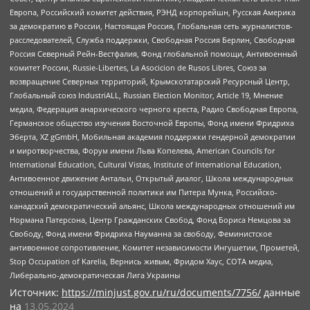
Европа, Российский комитет действия, РЭНД корпорейшн, Русская Америка
за демократию в России, Настоящая Россия, Глобальная сеть журналистов-
расследователей, Служба поддержки, Свободная Россия Берлин, Свободная
Россия Северный Рейн-Вестфалия, Фонд глобальной помощи, Антивоенный
комитет России, Russie-Libertes, La Asocicion de Rusos Libres, Союз за
возвращение Северных территорий, Крымскотатарский Ресурсный Центр,
Глобальный союз IndustriALL, Russian Election Monitor, Article 19, Мнение
медиа, Федерация анархического черного креста, Радио Свободная Европа,
Германское общество изучения Восточной Европы, Фонд имени Фридриха
Эберта, XZ gGmbH, Мобильная академия поддержки гендерной демократии
и миротворчества, Форум имени Льва Копелева, American Councils for
International Education, Cultural Vistas, Institute of International Education,
Антивоенное движение Антальи, Открытый диалог, Школа международных
отношений и государственной политики им Питера Мунка, Российско-
канадский демократический альянс, Школа международных отношений им
Нормана Патерсона, Центр Гражданских Свобод, Фонд Бориса Немцова за
Свободу, Фонд имени Фридриха Науманна за свободу, Феминистское
антивоенное сопротивление, Комитет независимости Ингушетии, Прометей,
Stop Occupation of Karelia, Вернись живым, Фридом Хаус, СОТА медиа,
Либерально-демократическая Лига Украины
Источник:
https://minjust.gov.ru/ru/documents/7756/
данные
на
13.05.2024