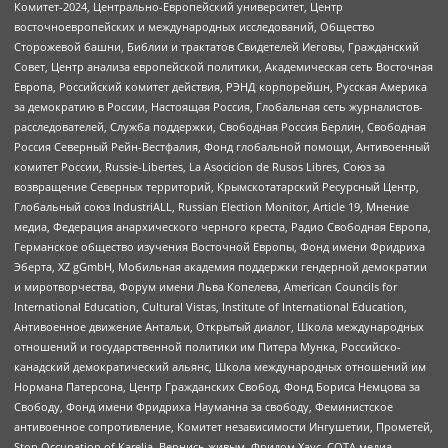
Комитет-2024, Центрально-Европейский университет, Центр
восточноевропейских и международных исследований, Общество
Сторожевой башни, Библии и трактатов Свидетелей Иеговы, Гражданский
Совет, Центр анализа европейской политики, Академическая сеть Восточная
Европа, Российский комитет действия, РЭНД корпорейшн, Русская Америка
за демократию в России, Настоящая Россия, Глобальная сеть журналистов-
расследователей, Служба поддержки, Свободная Россия Берлин, Свободная
Россия Северный Рейн-Вестфалия, Фонд глобальной помощи, Антивоенный
комитет России, Russie-Libertes, La Asocicion de Rusos Libres, Союз за
возвращение Северных территорий, Крымскотатарский Ресурсный Центр,
Глобальный союз IndustriALL, Russian Election Monitor, Article 19, Мнение
медиа, Федерация анархического черного креста, Радио Свободная Европа,
Германское общество изучения Восточной Европы, Фонд имени Фридриха
Эберта, XZ gGmbH, Мобильная академия поддержки гендерной демократии
и миротворчества, Форум имени Льва Копелева, American Councils for
International Education, Cultural Vistas, Institute of International Education,
Антивоенное движение Антальи, Открытый диалог, Школа международных
отношений и государственной политики им Питера Мунка, Российско-
канадский демократический альянс, Школа международных отношений им
Нормана Патерсона, Центр Гражданских Свобод, Фонд Бориса Немцова за
Свободу, Фонд имени Фридриха Науманна за свободу, Феминистское
антивоенное сопротивление, Комитет независимости Ингушетии, Прометей,
Stop Occupation of Karelia, Вернись живым, Фридом Хаус, СОТА медиа,