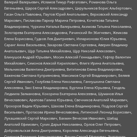
Валерий Валерьевич, Исламов Тимур Рифгатович, Романова Ольга
Евгеньевна, Щаров Сергей Алексадрович, Цирульников Борис Альбертович,
Гасан Ольга Павловна, Паутов Юрий Анатольевич, Верховский Александр
Маркович, Пислакова-Паркер Марина Петровна, Кочеткова Татьяна
Владимировна, Чуркина Наталья Валерьевна, Акимова Татьяна Николаевна,
Золотарева Екатерина Александровна, Рачинский Ян Збигневич, Жемкова
Елена Борисовна, Гудков Лев Дмитриевич, Илларионова Юлия Юрьевна,
Саранг Анна Васильевна, Захарова Светлана Сергеевна, Аверин Владимир
Анатольевич, Щур Татьяна Михайловна, Щур Николай Алексеевич,
Блинушов Андрей Юрьевич, Мосин Алексей Геннадьевич, Гефтер Валентин
Михайлович, Симонов Алексей Кириллович, Флиге Ирина Анатольевна,
Мельникова Валентина Дмитриевна, Вититинова Елена Владимировна,
Баженова Светлана Куприяновна, Максимов Сергей Владимирович, Беляев
Сергей Иванович, Голубева Елена Николаевна, Ганнушкина Светлана
Алексеевна, Закс Елена Владимировна, Буртина Елена Юрьевна, Гендель
Людмила Залмановна, Кокорина Екатерина Алексеевна, Шуманов Илья
Вячеславович, Арапова Галина Юрьевна, Свечников Анатолий Мариевич,
Прохоров Вадим Юрьевич, Шахова Елена Владимировна, Подузов Сергей
Васильевич, Протасова Ирина Вячеславовна, Литинский Леонид Борисович,
Лукашевский Сергей Маркович, Бахмин Вячеслав Иванович, Шабад
Анатолий Ефимович, Сухих Дарья Николаевна, Орлов Олег Петрович,
Добровольская Анна Дмитриевна, Королева Александра Евгеньевна,
Смирнов Владимир Александрович, Вицин Сергей Ефимович, Золотухин