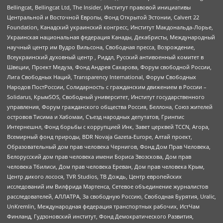
Bellingcat, Bellingcat Ltd, The Insider, Институт правовой инициативы
Центральной и Восточной Европы, Фонд Открытой Эстонии, Calvert 22
Foundation, Канадский украинский конгресс, Институт Макдональда-Лорье,
Украинская национальная федерация Канады, Декабристы, Международный
научный центр им Вудро Вильсона, Свободная пресса, Возрождение,
Всеукраинский духовный центр , Риддл, Русский антивоенный комитет в
Швеции, Проект Медуза, Фонд Андрея Сахарова, Форум свободной России,
Лига Свободных Наций, Transparеncy International, Форум Свободных
Народов ПостРоссии, Солидарность с гражданским движением в России –
Solidarus, КрымSOS, Свободный университет, Институт государственного
управления, Форум гражданского общества Россия, Беллона, Союз жителей
островов Тисима и Хабомаи, Съезд народных депутатов, Гринпис
Интернешнл, Фонд борьбы с коррупцией Инк, Завет церквей TCCN, Агора,
Всемирный фонд природы, BDR Novaja Gazeta-Europe, Алтай проект,
Образовательный дом прав человека Чернигов, Фонд Дом Прав Человека,
Белорусский дом прав человека имени Бориса Звозскова, Дом прав
человека Тбилиси, Дом прав человека Ереван, Дом прав человека Крым,
Центр дикого лосося, TVR Studios, ТВ Дождь, Центр европейских
исследований им Вилфрида Мартенса, Сетевое объединение журналистов
расследователей, АЛЛАТРА, За свободную Россию, Свободная Бурятия, Uralic,
UnKremlin, Международная федерация транспортных рабочих, ИстЧам
Финланд, Гудзоновский институт, Фонд Демократического Развития,