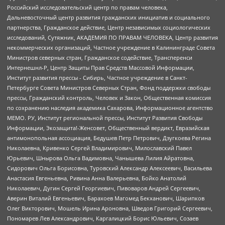
Российский исследовательский центр по правам человека,
Дальневосточный центр развития гражданских инициатив и социального
партнерства, Гражданское действие, Центр независимых социологических
исследований, Сутяжник, АКАДЕМИЯ ПО ПРАВАМ ЧЕЛОВЕКА, Центр развития
некоммерческих организаций, Частное учреждение в Калининграде Совета
Министров северных стран, Гражданское содействие, Трансперенси
Интернешнл-Р, Центр Защиты Прав Средств Массовой Информации,
Институт развития прессы - Сибирь, Частное учреждение в Санкт-
Петербурге Совета Министров Северных Стран, Фонд поддержки свободы
прессы, Гражданский контроль, Человек и Закон, Общественная комиссия
по сохранению наследия академика Сахарова, Информационное агентство
МЕМО. РУ, Институт региональной прессы, Институт Развития Свободы
Информации, Экозащита!-Женсовет, Общественный вердикт, Евразийская
антимонопольная ассоциация, Бедушев Петр Петрович, Дзугкоева Регина
Николаевна, Кривенко Сергей Владимирович, Милославский Павел
Юрьевич, Шнырова Ольга Вадимовна, Чанышева Лилия Айратовна,
Сидорович Ольга Борисовна, Туровский Александр Алексеевич, Васильева
Анастасия Евгеньевна, Ривина Анна Валерьевна, Бойко Анатолий
Николаевич, Дугин Сергей Георгиевич, Пивоваров Андрей Сергеевич,
Аверин Виталий Евгеньевич, Барахоев Магомед Бекханович, Шарипков
Олег Викторович, Мошель Ирина Ароновна, Шведов Григорий Сергеевич,
Пономарев Лев Александрович, Каргалицкий Борис Юльевич, Созаев