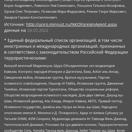
Борис Андреевич, Левинсон Лев Семенович, Локшина Татьяна Иосифовна,
Орлов Олег Петрович, Полякова Мара Федоровна, Резник Генри Маркович,
Захаров Герман Константинович
Источник:
http://unro.minjust.ru/NKOForeignAgent.aspx
данные на
24.03.2022
* Единый федеральный список организаций, в том числе
иностранных и международных организаций, признанных
в соответствии с законодательством Российской Федерации
террористическими:
Высший военный Маджлисуль Шура Объединенных сил моджахедов
Кавказа, Конгресс народов Ичкерии и Дагестана, База, Асбат аль-Ансар,
Священная война, Исламская группа, Братья-мусульмане, Партия
исламского освобождения, Лашкар-И-Тайба, Исламская группа, Движение
Талибан, Исламская партия Туркестана, Общество социальных реформ,
Общество возрождения исламского наследия, Дом двух святых, Джунд аш-
Шам, Исламский джихад, Аль-Каида, Имарат Кавказ, АБТО, Правый сектор,
Исламское государство, Джабха аль-Нусра ли-Ахль аш-Шам, Народное
ополчение имени К. Минина и Д. Пожарского, Аджр от Аллаха Субхану уа
Тагьаля SHAM, АУМ Синрике, Муджахеды джамаата Ат-Тавхида Валь-Джихад,
Чистопольский Джамаат, Рохнамо ба суи давлати исломи, Террористическое
сообщество Сеть, Катиба Таухид валь-Джихад, Хайят Тахрир аш-Шам, Ахлю