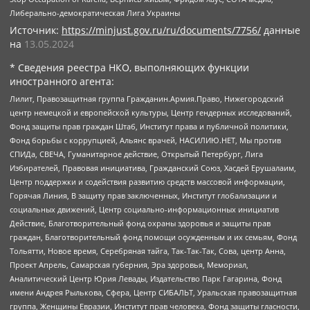
Либерально-демократическая Лига Украины
Источник:
https://minjust.gov.ru/ru/documents/7756/
данные
на
13.05.2024
* Сведения реестра НКО, выполняющих функции
иностранного агента:
Лилит, Правозащитная группа Гражданин.Армия.Право, Нижегородский
центр немецкой и европейской культуры, Центр гендерных исследований,
Фонд защиты прав граждан Штаб, Институт права и публичной политики,
Фонд борьбы с коррупцией, Альянс врачей, НАСИЛИЮ.НЕТ, Мы против
СПИДа, СВЕЧА, Гуманитарное действие, Открытый Петербург, Лига
Избирателей, Правовая инициатива, Гражданский Союз, Хасдей Ерушалаим,
Центр поддержки и содействия развитию средств массовой информации,
Горячая Линия, В защиту прав заключенных, Институт глобализации и
социальных движений, Центр социально-информационных инициатив
Действие, Благотворительный фонд охраны здоровья и защиты прав
граждан, Благотворительный фонд помощи осужденным и их семьям, Фонд
Тольятти, Новое время, Серебряная тайга, Так-Так-Так, Сова, центр Анна,
Проект Апрель, Самарская губерния, Эра здоровья, Мемориал,
Аналитический Центр Юрия Левады, Издательство Парк Гагарина, Фонд
имени Андрея Рылькова, Сфера, Центр СИБАЛЬТ, Уральская правозащитная
группа, Женщины Евразии, Институт прав человека, Фонд защиты гласности,