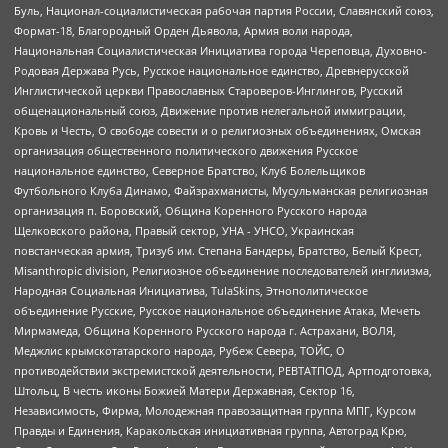
Буль, Национал-социалистическая рабочая партия России, Славянский союз,
Формат-18, Благородный Орден Дьявола, Армия воли народа,
Национальная Социалистическая Инициатива города Череповца, Духовно-
Родовая Держава Русь, Русское национальное единство, Древнерусской
Инглистической церкви Православных Староверов-Инглингов, Русский
общенациональный союз, Движение против нелегальной иммиграции,
Кровь и Честь, О свободе совести и о религиозных объединениях, Омская
организация общественного политического движения Русское
национальное единство, Северное Братство, Клуб Болельщиков
Футбольного Клуба Динамо, Файзрахманисты, Мусульманская религиозная
организация п. Боровский, Община Коренного Русского народа
Щелковского района, Правый сектор, УНА - УНСО, Украинская
повстанческая армия, Тризуб им. Степана Бандеры, Братство, Белый Крест,
Misanthropic division, Религиозное объединение последователей инглиизма,
Народная Социальная Инициатива, TulaSkins, Этнополитическое
объединение Русские, Русское национальное объединение Атака, Мечеть
Мирмамеда, Община Коренного Русского народа г. Астрахани, ВОЛЯ,
Меджлис крымскотатарского народа, Рубеж Севера, ТОЙС, О
противодействии экстремистской деятельности, РЕВТАТПОД, Артподготовка,
Штольц, В честь иконы Божией Матери Державная, Сектор 16,
Независимость, Фирма, Молодежная правозащитная группа МПГ, Курсом
Правды и Единения, Каракольская инициативная группа, Автоград Крю,