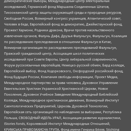
Демократические Выборы, Международный центр электоральных
исследований, Германский фонд Маршалла Соединенных Штатов,
Тихоокеанский центр защиты окружающей среды и природных ресурсов,
Свободная Россия, Всемирный конгресс украинцев, Атлантический совет,
Человек в беде, Европейский фонд за демократию, Джеймстаунский фонд,
Прожект Хармони, Родники дракона, Врачи против насильственного
извлечения органов, Фалунь Дафа, Друзья Фалуньгун, Фалуньгун, Коалиция
по расследованию преследования в отношении Фалуньгун в Китае,
Всемирная организация по расследованию преследований Фалуньгун,
Пражский гражданский центр, Ассоциация школ политических
исследований при Совете Европы, Центр либеральной современности,
Форум русскоязычных европейцев, Немецко-русский обмен, Бард колледж,
Европейский выбор, Фонд Ходорковского, Оксфордский российский фонд,
Фонд Будущее России, Компания свободы информации, Проект Медиа,
Международное партнерство за права человека, Духовное Управление
Евангельских Христиан Украинской Христианской Церкви, Новое
Поколение, Духовное Учебное Заведение Международный Библейский
Колледж, Международное христианское движение, Всемирный Институт
Саентологических Предприятий, Церковь Духовной Технологии,
Европейская сеть организаций по наблюдению за выборами, Республика
Польша, СВОБОДНЫЙ ИДЕЛЬ-УРАЛ, Ассоциация развития журналистики,
IStories fonds, Королевский Институт Международных Отношений,
КРИМСЬКА ПРАВОЗАХИСНА ГРУПА, Фонд имени Генриха Бёлля, Stichting