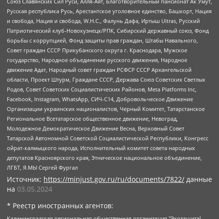
Союз Славянских Сил Руси, Алля-Аят, Благотворительный пансионат Ак Умут,
Русская республика Русь, Арестантское уголовное единство, Башкорт, Нация
и свобода, Нация и свобода, W.H.С., Фалунь Дафа, Иртыш Ultras, Русский
Патриотический клуб-Новокузнецк/РПК, Сибирский державный союз, Фонд
борьбы с коррупцией, Фонд защиты прав граждан, Штабы Навального,
Совет граждан СССР Прикубанского округа г. Краснодара, Мужское
государство, Народное объединение русского движения, Народное
движение Адат, Народный совет граждан РСФСР СССР Архангельской
области, Проект Штурм, Граждане СССР, Держава Союз Советских Светлых
Родов, Совет Советских Социалистических Районов, Meta Platforms Inc,
Facebook, Instagram, WhatsApp, СИЧ-С14, Добровольческое Движение
Организации украинских националистов, Черный Комитет, Татарстанское
Региональное Всетатарское общественное движение, Невоград,
Молодежное Демократическое Движение Весна, Верховный Совет
Татарской Автономной Советской Социалистической Республики, Конгресс
ойрат-калмыцкого народа, Исполнительный комитет совета народных
депутатов Красноярского края, Этническое национальное объединение,
ЛГБТ, Я.МЫ Сергей Фургал
Источник:
https://minjust.gov.ru/ru/documents/7822/
данные
на
03.05.2024
* Реестр иностранных агентов:
Калининградская региональная общественная организация "Экозащита!-Женсовет", Фонд содействия защите прав и свобод граждан "Общественный вердикт", Фонд "Институт Развития Свободы Информации", Частное учреждение "Информационное агентство МЕМО. РУ", Региональная общественная организация "Общественная комиссия по сохранению наследия академика Сахарова", Фонд поддержки свободы прессы, Санкт-Петербургская общественная правозащитная организация "Гражданский контроль", Межрегиональная общественная организация "Информационно-просветительский центр "Мемориал", Региональный Фонд "Центр Защиты Прав Средств Массовой Информации", с 05.12.2023 Фонд "Центр Защиты Прав Средств массовой информации", Региональная общественная благотворительная организация помощи беженцам и мигрантам "Гражданское содействие", Негосударственное образовательное учреждение дополнительного профессионального образования (повышение квалификации) специалистов "АКАДЕМИЯ ПО ПРАВАМ ЧЕЛОВЕКА", Свердловская региональная общественная организация "Сутяжник", Автономная некоммерческая организация "Центр независимых социологических исследований", Союз общественных объединений "Российский исследовательский центр по правам человека", Региональное общественное учреждение научно-информационный центр "МЕМОРИАЛ", Некоммерческая организация "Фонд защиты гласности", Автономная некоммерческая организация "Институт прав человека", Городская общественная организация "Екатеринбургское общество "МЕМОРИАЛ", Городская общественная организация "Рязанское историко-просветительское и правозащитное общество "Мемориал" (Рязанский Мемориал), Челябинский региональный орган общественной самодеятельности – женское общественное объединение "Женщины Евразии", Челябинский региональный орган общественной самодеятельности "Уральская правозащитная группа", Фонд содействия защите здоровья и социальной справедливости имени Андрея Рылькова, Автономная Некоммерческая Организация "Аналитический Центр Юрия Левады", Автономная некоммерческая организация социальной поддержки населения "Проект Апрель", Региональная общественная организация помощи женщинам и детям, находящимся в кризисной ситуации "Информационно-методический центр "Анна", Фонд содействия развитию массовых коммуникаций и правовому просвещению "Так-так-Так", Фонд содействия устойчивому развитию "Серебряная тайга", Свердловский региональный общественный фонд социальных проектов "Новое время", "Idel.Реалии", Кавказ.Реалии, Крым.Реалии, Телеканал Настоящее Время, Татаро-башкирская служба Радио Свобода (Azatliq Radiosi), Радио Свободная Европа/Радио Свобода (PCE/PC), "Сибирь.Реалии", "Фактограф", Благотворительный фонд помощи осужденным и их семьям, Автономная некоммерческая организация "Институт глобализации и социальных движений", Фонд "В защиту прав заключенных", Частное учреждение "Центр поддержки и содействия развитию средств массовой информации", Пензенский региональный общественный благотворительный фонд "Гражданский союз", "Север.Реалии", Некоммерческая организация Фонд "Правовая инициатива", Общество с ограниченной ответственностью "Радио Свободная Европа/Радио Свобода", Чешское информационное агентство "MEDIUM-ORIENT", Красноярская региональная общественная организация "Мы против СПИДа", Камалягин Денис Николаевич, Маркелов Сергей Евгеньевич, Пономарев Лев Александрович, Савицкая Людмила Алексеевна, Автономная некоммерческая организация "Центр по работе с проблемой насилия "НАСИЛИЮ.НЕТ", Межрегиональный профессиональный союз работников здравоохранения "Альянс врачей", Юридическое лицо, зарегистрированное в Латвийской Республике, SIA "Medusa Project" (регистрационный номер 40103797863, дата регистрации 10.06.2014), Некоммерческая организация "Фонд по борьбе с коррупцией", Автономная некоммерческая организация "Институт права и публичной политики", Баданин Роман Сергеевич, Гликин Максим Александрович, Железнова Мария Михайловна, Лукьянова Юлия Сергеевна, Маетная Елизавета Витальевна, Маняхин Петр Борисович, Чуракова Ольга Владимировна, Ярош Юлия Петровна, Юридическое лицо "The Insider SIA", зарегистрированное в Риге, Латвийская Республика (дата регистрации 26.06.2015), являющееся администратором доменного имени интернет-издания "The Insider SIA", https://theins.ru, Постернак Алексей Евгеньевич, Рубин Михаил Аркадьевич, Анин Роман Александрович, Юридическое лицо Istories fonds, зарегистрированное в Латвийской Республике (регистрационный номер 50008295751, дата регистрации 24.02.2020), Великовский Дмитрий Александрович, Долинина Ирина Николаевна, Мароховская Алеся Алексеевна, Шлейнов Роман Юрьевич, Шмагун Олеся Валентиновна, Общество с ограниченной ответственностью "Альтаир 2021", Общество с ограниченной ответственностью "Вега 2021", Общество с ограниченной ответственностью "Главный редактор 2021", Общество с ограниченной ответственностью "Ромашки монолит", Важенков Артем Валерьевич, Ивановская областная общественная организация "Центр гендерных исследований", Гурман Юрий Альбертович, Медиапроект "ОВД-Инфо", Егоров Владимир Владимирович, Жилинский Владимир Александрович, Общество с ограниченной ответственностью "ЗП", Иванова София Юрьевна, Карезина Инна Павловна, Кильтау Екатерина Викторовна, Петров Алексей Викторович, Пискунов Сергей Евгеньевич, Смирнов Сергей Сергеевич, Тихонов Михаил Сергеевич, Общество с ограниченной ответственностью "ЖУРНАЛИСТ-ИНОСТРАННЫЙ АГЕНТ", Арапова Галина Юрьевна, Вольтская Татьяна Анатольевна, Американская компания "Mason G.E.S. Anonymous Foundation" (США), являющаяся владельцем интернет-издания https://mnews.world/, Компания "Stichting Bellingcat", зарегистрированная в Нидерландах (дата регистрации 11.07.2018), Захаров Андрей Вячеславович, Клепиковская Екатерина Дмитриевна, Общество с ограниченной ответственностью "МЕМО", Перл Роман Александрович, Симонов Евгений Алексеевич, Соловьева Елена Анатольевна, Сотников Даниил Владимирович, Сурначева Елизавета Дмитриевна, Автономная некоммерческая организация по защите прав человека и информированию населения "Якутия – Наше Мнение", Общество с ограниченной ответственностью "Москоу диджитал медиа", с 26.01.2023 Общество с ограниченной ответственностью "Чайка Белые сады", Ветошкина Валерия Валерьевна, Заговора Максим Александрович, Межрегиональное общественное движение "Российская ЛГБТ - сеть", Оленичев Максим Владимирович, Павлов Иван Юрьевич, Скворцова Елена Сергеевна, Общество с ограниченной ответственностью "Как бы инагент", Кочетков Игорь Викторович, Общество с ограниченной ответственностью "Честные выборы", Еланчик Олег Александрович, Общество с ограниченной ответственностью "Нобелевский призыв", Гималова Регина Эмилевна, Григорьев Андрей Валерьевич, Григорьева Алина Александровна, Ассоциация по содействию защите прав призывников, альтернативнослужащих и военнослужащих "Правозащитная группа "Гражданин.Армия.Право", Хисамова Регина Фаритовна, Автономная некоммерческая организация по реализации социально-правовых программ "Лилит", Дальневосточное общественное движение "Маяк", Санкт-Петербургская ЛГБТ-инициативная группа "Выход", Инициативная группа ЛГБТ+ "Реверс", Алексеев Андрей Викторович, Бекбулатова Таисия Львовна, Беляев Иван Михайлович, Владыкина Елена Сергеевна, Гельман Марат Александрович, Никульшина Вероника Юрьевна, Толоконникова Надежда Андреевна, Шендерович Виктор Анатольевич, Общество с ограниченной ответственностью "Данное сообщение", Общество с ограниченной ответственностью Издательский дом "Новая глава", Айнбиндер Александра Александровна, Московский комьюнити-центр для ЛГБТ+инициатив, Благотворительный фонд развития филантропии, Deutsche Welle (Германия, Kurt-Schumacher-Strasse 3, 53113 Bonn), Борзунова Мария Михайловна, Воробьев Виктор Викторович, Голубева Анна Львовна, Константинова Алла Михайловна, Малкова Ирина Владимировна, Мурадов Мурад Абдулгалимович, Осетинская Елизавета Николаевна, Понасенков Евгений Николаевич, Ганапольский Матвей Юрьевич, Киселев Евгений Алексеевич, Борухович Ирина Григорьевна, Дремин Иван Тимофеевич, Дубровский Дмитрий Викторович, Красноярская региональная общественная организация поддержки и развития альтернативных образовательных технологий и межкультурных коммуникаций "ИНТЕРРА", Маяковская Екатерина Алексеевна, Фейгин Марк Захарович, Филимонов Андрей Викторович, Дзугкоева Регина Николаевна, Доброхотов Роман Александрович, Дудь Юрий Александрович, Елкин Сергей Владимирович, Кругликов Кирилл Игоревич, Сабунаева Мария Леонидовна, Семенов Алексей Владимирович, Шаинян Карен Багратович, Шульман Екатерина Михайловна, Асафьев Артур Валерьевич, Вахштайн Виктор Семенович, Венедиктов Алексей Алексеевич, Лушникова Екатерина Евгеньевна, Волков Леонид Михайлович, Невзоров Александр Глебович, Пархоменко Сергей Борисович, Сироткин Ярослав Николаевич, Кара-Мурза Владимир Владимирович, Баранова Наталья Владимировна, Гозман Леонид Яковлевич, Кагарлицкий Борис Юльевич, Климарев Михаил Валерьевич, Милов Владимир Станиславович, Автономная некоммерческая организация Краснодарский центр современного искусства "Типография", Моргенштерн Алишер Тагирович, Соболь Любовь Эдуардовна, Общество с ограниченной ответственностью "ЛИЗА НОРМ", Каспаров Гарри Кимович, Ходорковский Михаил Борисович, Общество с ограниченной ответственностью "Апрельские тезисы", Данилович Ирина Брониславовна, Кашин Олег Владимирович, Петров Николай Владимирович, Пивоваров Алексей Владимирович, Соколов Михаил Владимирович, Цветкова Юлия Владимировна, Чичваркин Евгений Александрович, Комитет против пыток/Команда против пыток, Общество с ограниченной ответственностью "Первый научный", Общество с ограниченной ответственностью "Вертолет и ко", Белоцерковская Вероника Борисовна, Кац Максим Евгеньевич, Лазарева Татьяна Юрьевна, Шаведдинов Руслан Табризович, Яшин Илья Валерьевич, Общество с ограниченной ответственностью "Иноагент ААВ", Алешковский Дмитрий Петрович, Альбац Евгения Марковна, Быков Дмитрий Львович, Галямина Юлия Евгеньевна, Лойко Сергей Леонидович, Мартынов Кирилл Константинович, Медведев Сергей Александрович, Крашенинников Федор Геннадиевич, Гордеева Катерина Вл