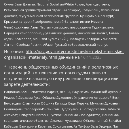
Сунна Валь Джамаа, National Socialism/White Power, Артподготовка,
Религиозная группа “Джамаат “Красный пахарь”, Колумбайн, Хатлонский
джамаат, Мусульманская религиозная группа п. Кушкуль г. Оренбург,
Крымско-татарский добровольческий батальон имени Номана
Челебиджихана, Азов, Партия исламского возрождения Таджикистана,
Народная самооборона, Дуббайский джамаат, московская ячейка, Батал-
Хаджи Белхороев, Маньяки Культ Убийц, Молодёжь Которая Улыбается,
Легион Свобода России, Айдар, Русский добровольческий корпус
Источник:
http://nac.gov.ru/terroristicheskie-i-ekstremistskie-
organizacii-i-materialy.html
данные на
16.11.2023
* Перечень общественных объединений и религиозных
организаций в отношении которых судом принято
вступившее в законную силу решение о ликвидации или
запрете деятельности:
Национал-большевистская партия, ВЕК РА, Рада земли Кубанской Духовно
Родовой Державы Русь, Община Духовного Управления Асгардской Веси
Беловодья, Славянская Община Капища Веды Перуна, Мужская Духовная
Семинария Староверов-Инглингов, Нурджулар, К Богодержавию, Таблиги
Джамаат, Свидетели Иеговы, Русское национальное единство, Национал-
социалистическое общество, Джамаат мувахидов, Объединенный Вилайат
Кабарды, Балкарии и Карачая, Союз славян, Ат-Такфир Валь-Хиджра, Пит