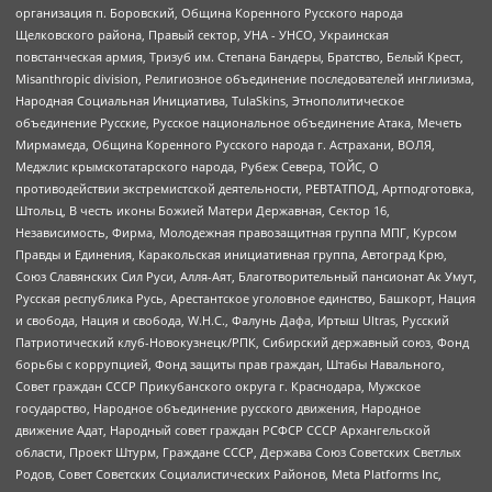
организация п. Боровский, Община Коренного Русского народа
Щелковского района, Правый сектор, УНА - УНСО, Украинская
повстанческая армия, Тризуб им. Степана Бандеры, Братство, Белый Крест,
Misanthropic division, Религиозное объединение последователей инглиизма,
Народная Социальная Инициатива, TulaSkins, Этнополитическое
объединение Русские, Русское национальное объединение Атака, Мечеть
Мирмамеда, Община Коренного Русского народа г. Астрахани, ВОЛЯ,
Меджлис крымскотатарского народа, Рубеж Севера, ТОЙС, О
противодействии экстремистской деятельности, РЕВТАТПОД, Артподготовка,
Штольц, В честь иконы Божией Матери Державная, Сектор 16,
Независимость, Фирма, Молодежная правозащитная группа МПГ, Курсом
Правды и Единения, Каракольская инициативная группа, Автоград Крю,
Союз Славянских Сил Руси, Алля-Аят, Благотворительный пансионат Ак Умут,
Русская республика Русь, Арестантское уголовное единство, Башкорт, Нация
и свобода, Нация и свобода, W.H.С., Фалунь Дафа, Иртыш Ultras, Русский
Патриотический клуб-Новокузнецк/РПК, Сибирский державный союз, Фонд
борьбы с коррупцией, Фонд защиты прав граждан, Штабы Навального,
Совет граждан СССР Прикубанского округа г. Краснодара, Мужское
государство, Народное объединение русского движения, Народное
движение Адат, Народный совет граждан РСФСР СССР Архангельской
области, Проект Штурм, Граждане СССР, Держава Союз Советских Светлых
Родов, Совет Советских Социалистических Районов, Meta Platforms Inc,