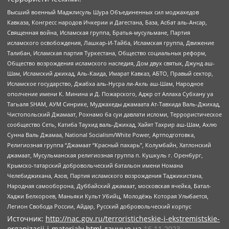
Высший военный Маджлисуль Шура Объединенных сил моджахедов
Кавказа, Конгресс народов Ичкерии и Дагестана, База, Асбат аль-Ансар,
Священная война, Исламская группа, Братья-мусульмане, Партия
исламского освобождения, Лашкар-И-Тайба, Исламская группа, Движение
Талибан, Исламская партия Туркестана, Общество социальных реформ,
Общество возрождения исламского наследия, Дом двух святых, Джунд аш-
Шам, Исламский джихад, Аль-Каида, Имарат Кавказ, АБТО, Правый сектор,
Исламское государство, Джабха аль-Нусра ли-Ахль аш-Шам, Народное
ополчение имени К. Минина и Д. Пожарского, Аджр от Аллаха Субхану уа
Тагьаля SHAM, АУМ Синрике, Муджахеды джамаата Ат-Тавхида Валь-Джихад,
Чистопольский Джамаат, Рохнамо ба суи давлати исломи, Террористическое
сообщество Сеть, Катиба Таухид валь-Джихад, Хайят Тахрир аш-Шам, Ахлю
Сунна Валь Джамаа, National Socialism/White Power, Артподготовка,
Религиозная группа “Джамаат “Красный пахарь”, Колумбайн, Хатлонский
джамаат, Мусульманская религиозная группа п. Кушкуль г. Оренбург,
Крымско-татарский добровольческий батальон имени Номана
Челебиджихана, Азов, Партия исламского возрождения Таджикистана,
Народная самооборона, Дуббайский джамаат, московская ячейка, Батал-
Хаджи Белхороев, Маньяки Культ Убийц, Молодёжь Которая Улыбается,
Легион Свобода России, Айдар, Русский добровольческий корпус
Источник:
http://nac.gov.ru/terroristicheskie-i-ekstremistskie-
organizacii-i-materialy.html
данные на
16.11.2023