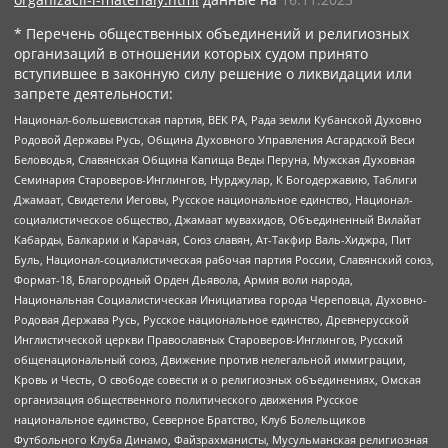
* Перечень общественных объединений и религиозных
организаций в отношении которых судом принято
вступившее в законную силу решение о ликвидации или
запрете деятельности:
Национал-большевистская партия, ВЕК РА, Рада земли Кубанской Духовно
Родовой Державы Русь, Община Духовного Управления Асгардской Веси
Беловодья, Славянская Община Капища Веды Перуна, Мужская Духовная
Семинария Староверов-Инглингов, Нурджулар, К Богодержавию, Таблиги
Джамаат, Свидетели Иеговы, Русское национальное единство, Национал-
социалистическое общество, Джамаат мувахидов, Объединенный Вилайат
Кабарды, Балкарии и Карачая, Союз славян, Ат-Такфир Валь-Хиджра, Пит
Буль, Национал-социалистическая рабочая партия России, Славянский союз,
Формат-18, Благородный Орден Дьявола, Армия воли народа,
Национальная Социалистическая Инициатива города Череповца, Духовно-
Родовая Держава Русь, Русское национальное единство, Древнерусской
Инглистической церкви Православных Староверов-Инглингов, Русский
общенациональный союз, Движение против нелегальной иммиграции,
Кровь и Честь, О свободе совести и о религиозных объединениях, Омская
организация общественного политического движения Русское
национальное единство, Северное Братство, Клуб Болельщиков
Футбольного Клуба Динамо, Файзрахманисты, Мусульманская религиозная