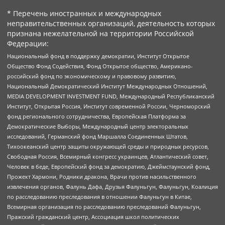
* Перечень иностранных и международных
неправительственных организаций, деятельность которых
признана нежелательной на территории Российской
Федерации:
Национальный фонд в поддержку демократии, Институт Открытое
Общество Фонд Содействия, Фонд Открытое общество, Американо-
российский фонд по экономическому и правовому развитию,
Национальный Демократический Институт Международных Отношений,
MEDIA DEVELOPMENT INVESTMENT FUND, Международный Республиканский
Институт, Открытая Россия, Институт современной России, Черноморский
фонд регионального сотрудничества, Европейская Платформа за
Демократические Выборы, Международный центр электоральных
исследований, Германский фонд Маршалла Соединенных Штатов,
Тихоокеанский центр защиты окружающей среды и природных ресурсов,
Свободная Россия, Всемирный конгресс украинцев, Атлантический совет,
Человек в беде, Европейский фонд за демократию, Джеймстаунский фонд,
Прожект Хармони, Родники дракона, Врачи против насильственного
извлечения органов, Фалунь Дафа, Друзья Фалуньгун, Фалуньгун, Коалиция
по расследованию преследования в отношении Фалуньгун в Китае,
Всемирная организация по расследованию преследований Фалуньгун,
Пражский гражданский центр, Ассоциация школ политических