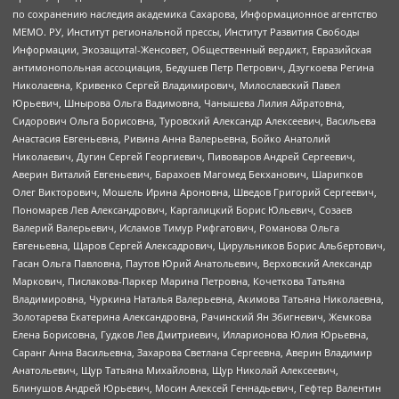
по сохранению наследия академика Сахарова, Информационное агентство
МЕМО. РУ, Институт региональной прессы, Институт Развития Свободы
Информации, Экозащита!-Женсовет, Общественный вердикт, Евразийская
антимонопольная ассоциация, Бедушев Петр Петрович, Дзугкоева Регина
Николаевна, Кривенко Сергей Владимирович, Милославский Павел
Юрьевич, Шнырова Ольга Вадимовна, Чанышева Лилия Айратовна,
Сидорович Ольга Борисовна, Туровский Александр Алексеевич, Васильева
Анастасия Евгеньевна, Ривина Анна Валерьевна, Бойко Анатолий
Николаевич, Дугин Сергей Георгиевич, Пивоваров Андрей Сергеевич,
Аверин Виталий Евгеньевич, Барахоев Магомед Бекханович, Шарипков
Олег Викторович, Мошель Ирина Ароновна, Шведов Григорий Сергеевич,
Пономарев Лев Александрович, Каргалицкий Борис Юльевич, Созаев
Валерий Валерьевич, Исламов Тимур Рифгатович, Романова Ольга
Евгеньевна, Щаров Сергей Алексадрович, Цирульников Борис Альбертович,
Гасан Ольга Павловна, Паутов Юрий Анатольевич, Верховский Александр
Маркович, Пислакова-Паркер Марина Петровна, Кочеткова Татьяна
Владимировна, Чуркина Наталья Валерьевна, Акимова Татьяна Николаевна,
Золотарева Екатерина Александровна, Рачинский Ян Збигневич, Жемкова
Елена Борисовна, Гудков Лев Дмитриевич, Илларионова Юлия Юрьевна,
Саранг Анна Васильевна, Захарова Светлана Сергеевна, Аверин Владимир
Анатольевич, Щур Татьяна Михайловна, Щур Николай Алексеевич,
Блинушов Андрей Юрьевич, Мосин Алексей Геннадьевич, Гефтер Валентин