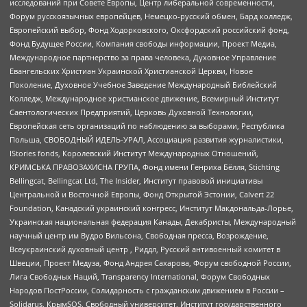
исследований при Совете Европы, Центр либеральной современности,
Форум русскоязычных европейцев, Немецко-русский обмен, Бард колледж,
Европейский выбор, Фонд Ходорковского, Оксфордский российский фонд,
Фонд Будущее России, Компания свободы информации, Проект Медиа,
Международное партнерство за права человека, Духовное Управление
Евангельских Христиан Украинской Христианской Церкви, Новое
Поколение, Духовное Учебное Заведение Международный Библейский
Колледж, Международное христианское движение, Всемирный Институт
Саентологических Предприятий, Церковь Духовной Технологии,
Европейская сеть организаций по наблюдению за выборами, Республика
Польша, СВОБОДНЫЙ ИДЕЛЬ-УРАЛ, Ассоциация развития журналистики,
IStories fonds, Королевский Институт Международных Отношений,
КРИМСЬКА ПРАВОЗАХИСНА ГРУПА, Фонд имени Генриха Бёлля, Stichting
Bellingcat, Bellingcat Ltd, The Insider, Институт правовой инициативы
Центральной и Восточной Европы, Фонд Открытой Эстонии, Calvert 22
Foundation, Канадский украинский конгресс, Институт Макдональда-Лорье,
Украинская национальная федерация Канады, Декабристы, Международный
научный центр им Вудро Вильсона, Свободная пресса, Возрождение,
Всеукраинский духовный центр , Риддл, Русский антивоенный комитет в
Швеции, Проект Медуза, Фонд Андрея Сахарова, Форум свободной России,
Лига Свободных Наций, Transparеncy International, Форум Свободных
Народов ПостРоссии, Солидарность с гражданским движением в России –
Solidarus, КрымSOS, Свободный университет, Институт государственного