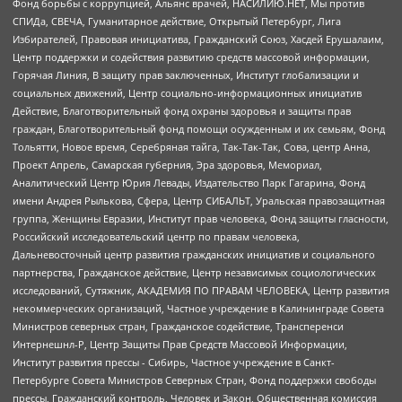
Фонд борьбы с коррупцией, Альянс врачей, НАСИЛИЮ.НЕТ, Мы против
СПИДа, СВЕЧА, Гуманитарное действие, Открытый Петербург, Лига
Избирателей, Правовая инициатива, Гражданский Союз, Хасдей Ерушалаим,
Центр поддержки и содействия развитию средств массовой информации,
Горячая Линия, В защиту прав заключенных, Институт глобализации и
социальных движений, Центр социально-информационных инициатив
Действие, Благотворительный фонд охраны здоровья и защиты прав
граждан, Благотворительный фонд помощи осужденным и их семьям, Фонд
Тольятти, Новое время, Серебряная тайга, Так-Так-Так, Сова, центр Анна,
Проект Апрель, Самарская губерния, Эра здоровья, Мемориал,
Аналитический Центр Юрия Левады, Издательство Парк Гагарина, Фонд
имени Андрея Рылькова, Сфера, Центр СИБАЛЬТ, Уральская правозащитная
группа, Женщины Евразии, Институт прав человека, Фонд защиты гласности,
Российский исследовательский центр по правам человека,
Дальневосточный центр развития гражданских инициатив и социального
партнерства, Гражданское действие, Центр независимых социологических
исследований, Сутяжник, АКАДЕМИЯ ПО ПРАВАМ ЧЕЛОВЕКА, Центр развития
некоммерческих организаций, Частное учреждение в Калининграде Совета
Министров северных стран, Гражданское содействие, Трансперенси
Интернешнл-Р, Центр Защиты Прав Средств Массовой Информации,
Институт развития прессы - Сибирь, Частное учреждение в Санкт-
Петербурге Совета Министров Северных Стран, Фонд поддержки свободы
прессы, Гражданский контроль, Человек и Закон, Общественная комиссия