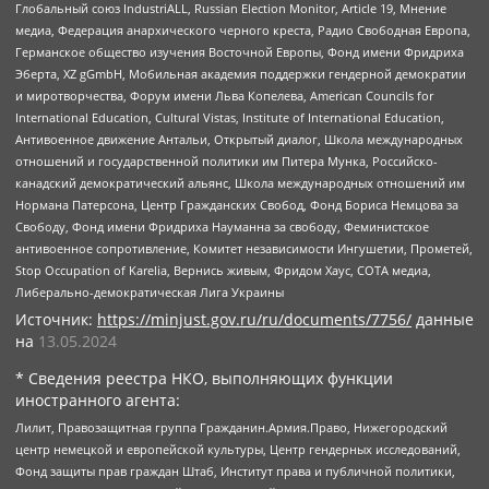
Глобальный союз IndustriALL, Russian Election Monitor, Article 19, Мнение
медиа, Федерация анархического черного креста, Радио Свободная Европа,
Германское общество изучения Восточной Европы, Фонд имени Фридриха
Эберта, XZ gGmbH, Мобильная академия поддержки гендерной демократии
и миротворчества, Форум имени Льва Копелева, American Councils for
International Education, Cultural Vistas, Institute of International Education,
Антивоенное движение Антальи, Открытый диалог, Школа международных
отношений и государственной политики им Питера Мунка, Российско-
канадский демократический альянс, Школа международных отношений им
Нормана Патерсона, Центр Гражданских Свобод, Фонд Бориса Немцова за
Свободу, Фонд имени Фридриха Науманна за свободу, Феминистское
антивоенное сопротивление, Комитет независимости Ингушетии, Прометей,
Stop Occupation of Karelia, Вернись живым, Фридом Хаус, СОТА медиа,
Либерально-демократическая Лига Украины
Источник:
https://minjust.gov.ru/ru/documents/7756/
данные
на
13.05.2024
* Сведения реестра НКО, выполняющих функции
иностранного агента:
Лилит, Правозащитная группа Гражданин.Армия.Право, Нижегородский
центр немецкой и европейской культуры, Центр гендерных исследований,
Фонд защиты прав граждан Штаб, Институт права и публичной политики,