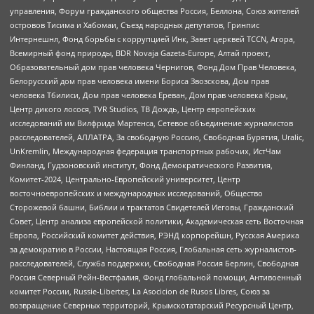
управления, Форум гражданского общества Россия, Беллона, Союз жителей
островов Тисима и Хабомаи, Съезд народных депутатов, Гринпис
Интернешнл, Фонд борьбы с коррупцией Инк, Завет церквей TCCN, Агора,
Всемирный фонд природы, BDR Novaja Gazeta-Europe, Алтай проект,
Образовательный дом прав человека Чернигов, Фонд Дом Прав Человека,
Белорусский дом прав человека имени Бориса Звозскова, Дом прав
человека Тбилиси, Дом прав человека Ереван, Дом прав человека Крым,
Центр дикого лосося, TVR Studios, ТВ Дождь, Центр европейских
исследований им Вилфрида Мартенса, Сетевое объединение журналистов
расследователей, АЛЛАТРА, За свободную Россию, Свободная Бурятия, Uralic,
UnKremlin, Международная федерация транспортных рабочих, ИстЧам
Финланд, Гудзоновский институт, Фонд Демократического Развития,
Комитет-2024, Центрально-Европейский университет, Центр
восточноевропейских и международных исследований, Общество
Сторожевой башни, Библии и трактатов Свидетелей Иеговы, Гражданский
Совет, Центр анализа европейской политики, Академическая сеть Восточная
Европа, Российский комитет действия, РЭНД корпорейшн, Русская Америка
за демократию в России, Настоящая Россия, Глобальная сеть журналистов-
расследователей, Служба поддержки, Свободная Россия Берлин, Свободная
Россия Северный Рейн-Вестфалия, Фонд глобальной помощи, Антивоенный
комитет России, Russie-Libertes, La Asocicion de Rusos Libres, Союз за
возвращение Северных территорий, Крымскотатарский Ресурсный Центр,