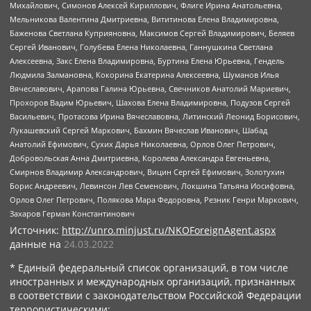
Михайлович, Симонов Алексей Кириллович, Флиге Ирина Анатольевна,
Мельникова Валентина Дмитриевна, Вититинова Елена Владимировна,
Баженова Светлана Куприяновна, Максимов Сергей Владимирович, Беляев
Сергей Иванович, Голубева Елена Николаевна, Ганнушкина Светлана
Алексеевна, Закс Елена Владимировна, Буртина Елена Юрьевна, Гендель
Людмила Залмановна, Кокорина Екатерина Алексеевна, Шуманов Илья
Вячеславович, Арапова Галина Юрьевна, Свечников Анатолий Мариевич,
Прохоров Вадим Юрьевич, Шахова Елена Владимировна, Подузов Сергей
Васильевич, Протасова Ирина Вячеславовна, Литинский Леонид Борисович,
Лукашевский Сергей Маркович, Бахмин Вячеслав Иванович, Шабад
Анатолий Ефимович, Сухих Дарья Николаевна, Орлов Олег Петрович,
Добровольская Анна Дмитриевна, Королева Александра Евгеньевна,
Смирнов Владимир Александрович, Вицин Сергей Ефимович, Золотухин
Борис Андреевич, Левинсон Лев Семенович, Локшина Татьяна Иосифовна,
Орлов Олег Петрович, Полякова Мара Федоровна, Резник Генри Маркович,
Захаров Герман Константинович
Источник:
http://unro.minjust.ru/NKOForeignAgent.aspx
данные на
24.03.2022
* Единый федеральный список организаций, в том числе
иностранных и международных организаций, признанных
в соответствии с законодательством Российской Федерации
террористическими: