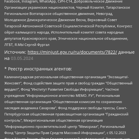
Facebook, Instagram, WhatsApp, СИЧ-С14, Добровольческое Движение
Организации украинских националистов, Черный Комитет, Татарстанское
Региональное Всетатарское общественное движение, Невоград,
Молодежное Демократическое Движение Весна, Верховный Совет
Татарской Автономной Советской Социалистической Республики, Конгресс
ойрат-калмыцкого народа, Исполнительный комитет совета народных
депутатов Красноярского края, Этническое национальное объединение,
ЛГБТ, Я.МЫ Сергей Фургал
Источник:
https://minjust.gov.ru/ru/documents/7822/
данные
на
03.05.2024
* Реестр иностранных агентов:
Калининградская региональная общественная организация "Экозащита!-Женсовет", Фонд содействия защите прав и свобод граждан "Общественный вердикт", Фонд "Институт Развития Свободы Информации", Частное учреждение "Информационное агентство МЕМО. РУ", Региональная общественная организация "Общественная комиссия по сохранению наследия академика Сахарова", Фонд поддержки свободы прессы, Санкт-Петербургская общественная правозащитная организация "Гражданский контроль", Межрегиональная общественная организация "Информационно-просветительский центр "Мемориал", Региональный Фонд "Центр Защиты Прав Средств Массовой Информации", с 05.12.2023 Фонд "Центр Защиты Прав Средств массовой информации", Региональная общественная благотворительная организация помощи беженцам и мигрантам "Гражданское содействие", Негосударственное образовательное учреждение дополнительного профессионального образования (повышение квалификации) специалистов "АКАДЕМИЯ ПО ПРАВАМ ЧЕЛОВЕКА", Свердловская региональная общественная организация "Сутяжник", Автономная некоммерческая организация "Центр независимых социологических исследований", Союз общественных объединений "Российский исследовательский центр по правам человека", Региональное общественное учреждение научно-информационный центр "МЕМОРИАЛ", Некоммерческая организация "Фонд защиты гласности", Автономная некоммерческая организация "Институт прав человека", Городская общественная организация "Екатеринбургское общество "МЕМОРИАЛ", Городская общественная организация "Рязанское историко-просветительское и правозащитное общество "Мемориал" (Рязанский Мемориал), Челябинский региональный орган общественной самодеятельности – женское общественное объединение "Женщины Евразии", Челябинский региональный орган общественной самодеятельности "Уральская правозащитная группа", Фонд содействия защите здоровья и социальной справедливости имени Андрея Рылькова, Автономная Некоммерческая Организация "Аналитический Центр Юрия Левады", Автономная некоммерческая организация социальной поддержки населения "Проект Апрель", Региональная общественная организация помощи женщинам и детям, находящимся в кризисной ситуации "Информационно-методический центр "Анна", Фонд содействия развитию массовых коммуникаций и правовому просвещению "Так-так-Так", Фонд содействия устойчивому развитию "Серебряная тайга", Свердловский региональный общественный фонд социальных проектов "Новое время", "Idel.Реалии", Кавказ.Реалии, Крым.Реалии, Телеканал Настоящее Время, Татаро-башкирская служба Радио Свобода (Azatliq Radiosi), Радио Свободная Европа/Радио Свобода (PCE/PC), "Сибирь.Реалии", "Фактограф", Благотворительный фонд помощи осужденным и их семьям, Автономная некоммерческая организация "Институт глобализации и социальных движений", Фонд "В защиту прав заключенных", Частное учреждение "Центр поддержки и содействия развитию средств массовой информации", Пензенский региональный общественный благотворительный фонд "Гражданский союз", "Север.Реалии", Некоммерческая организация Фонд "Правовая инициатива", Общество с ограниченной ответственностью "Радио Свободная Европа/Радио Свобода", Чешское информационное агентство "MEDIUM-ORIENT", Красноярская региональная общественная организация "Мы против СПИДа", Камалягин Денис Николаевич, Маркелов Сергей Евгеньевич, Пономарев Лев Александрович, Савицкая Людмила Алексеевна, Автономная некоммерческая организация "Центр по работе с проблемой насилия "НАСИЛИЮ.НЕТ", Межрегиональный профессиональный союз работников здравоохранения "Альянс врачей", Юридическое лицо, зарегистрированное в Латвийской Республике, SIA "Medusa Project" (регистрационный номер 40103797863, дата регистрации 10.06.2014), Некоммерческая организация "Фонд по борьбе с коррупцией", Автономная некоммерческая организация "Институт права и публичной политики", Баданин Роман Сергеевич, Гликин Максим Александрович, Железнова Мария Михайловна, Лукьянова Юлия Сергеевна, Маетная Елизавета Витальевна, Маняхин Петр Борисович, Чуракова Ольга Владимировна, Ярош Юлия Петровна, Юридическое лицо "The Insider SIA", зарегистрированное в Риге, Латвийская Республика (дата регистрации 26.06.2015), являющееся администратором доменного имени интернет-издания "The Insider SIA", https://theins.ru, Постернак Алексей Евгеньевич, Рубин Михаил Аркадьевич, Анин Роман Александрович, Юридическое лицо Istories fonds, зарегистрированное в Латвийской Республике (регистрационный номер 50008295751, дата регистрации 24.02.2020), Великовский Дмитрий Александрович, Долинина Ирина Николаевна, Мароховская Алеся Алексеевна, Шлейнов Роман Юрьевич, Шмагун Олеся Валентиновна, Общество с ограниченной ответственностью "Альтаир 2021", Общество с ограниченной ответственностью "Вега 2021", Общество с ограниченной ответственностью "Главный редактор 2021", Общество с ограниченной ответственностью "Ромашки монолит", Важенков Артем Валерьевич, Ивановская областная общественная организация "Центр гендерных исследований", Гурман Юрий Альбертович, Медиапроект "ОВД-Инфо", Егоров Владимир Владимирович, Жилинский Владимир Александрович, Общество с ограниченной ответственностью "ЗП", Иванова София Юрьевна, Карезина Инна Павловна, Кильтау Екатерина Викторовна, Петров Алексей Викторович, Пискунов Сергей Евгеньевич, Смирнов Сергей Сергеевич, Тихонов Михаил Сергеевич, Общество с ограниченной ответственностью "ЖУРНАЛИСТ-ИНОСТРАННЫЙ АГЕНТ", Арапова Галина Юрьевна, Вольтская Татьяна Анатольевна, Американская компания "Mason G.E.S. Anonymous Foundation" (США), являющаяся владельцем интернет-издания https://mnews.world/, Компания "Stichting Bellingcat", зарегистрированная в Нидерландах (дата регистрации 11.07.2018), Захаров Андрей Вячеславович, Клепиковская Екатерина Дмитриевна, Общество с ограниченной ответственностью "МЕМО", Перл Роман Александрович, Симонов Евгений Алексеевич, Соловьева Елена Анатольевна, Сотников Даниил Владимирович, Сурначева Елизавета Дмитриевна, Автономная некоммерческая организация по защите прав человека и информированию населения "Якутия – Наше Мнение", Общество с ограниченной ответственностью "Москоу диджитал медиа", с 26.01.2023 Общество с ограниченной ответственностью "Чайка Белые сады", Ветошкина Валерия Валерьевна, Заговора Максим Александрович, Межрегиональное общественное движение "Российская ЛГБТ - сеть", Оленичев Максим Владимирович, Павлов Иван Юрьевич, Скворцова Елена Сергеевна, Общество с ограниченной ответственностью "Как бы инагент", Кочетков Игорь Викторович, Общество с ограниченной ответственностью "Честные выборы", Еланчик Олег Александрович, Общество с ограниченной ответственностью "Нобелевский призыв", Гималова Регина Эмилевна, Григорьев Андрей Валерьевич, Григорьева Алина Александровна, Ассоциация по содействию защите прав призывников, альтернативнослужащих и военнослужащих "Правозащитная группа "Гражданин.Армия.Право", Хисамова Регина Фаритовна, Автономная некоммерческая организация по реализации социально-правовых программ "Лилит", Дальневосточное общественное движение "Маяк", Санкт-Петербургская ЛГБТ-инициативная группа "Выход", Инициативная группа ЛГБТ+ "Реверс", Алексеев Андрей Викторович, Бекбулатова Таисия Львовна, Беляев Иван Михайлович, Владыкина Елена Сергеевна, Гельман Марат Александрович, Никульшина Вероника Юрьевна, Толоконникова Надежда Андреевна, Шендерович Виктор Анатольевич, Общество с ограниченной ответственностью "Данное сообщение", Общество с ограниченной ответственностью Издательский дом "Новая глава", Айнбиндер Александра Александровна, Московский комьюнити-центр для ЛГБТ+инициатив, Благотворительный фонд развития филантропии, Deutsche Welle (Германия, Kurt-Schumacher-Strasse 3, 53113 Bonn), Борзунова Мария Михайловна, Воробьев Виктор Викторович, Голубева Анна Львовна, Константинова Алла Михайловна, Малкова Ирина Владимировна, Мурадов Мурад Абдулгалимович, Осетинская Елизавета Николаевна, Понасенков Евгений Николаевич, Ганапольский Матвей Юрьевич, Киселев Евгений Алексеевич, Борухович Ирина Григорьевна, Дремин Иван Тимофеевич, Дубровский Дмитрий Викторович, Красноярская региональная общественная организация поддержки и развития альтернативных образовательных технологий и межкультурных коммуникаций "ИНТЕРРА", Маяковская Екатерина Алексеевна, Фейгин Марк Захарович, Филимонов Андрей Викторович, Дзугкоева Регина Николаевна, Доброхотов Роман Александрович, Дудь Юрий Александрович, Елкин Сергей Владимирович, Кругликов Кирилл Игоревич, Сабунаева Мария Леонидовна, Семенов Алексей Владимирович, Шаинян Карен Багратович, Шульман Екатерина Михайловна, Асафьев Артур Валерьевич, Вахштайн Виктор Семенович, Венедиктов Алексей Алексеевич, Лушникова Екатерина Евгеньевна, Волков Леонид Михайлович, Невзоров Александр Глебович, Пархоменко Сергей Борисович, Сироткин Ярослав Николаевич, Кара-Мурза Владимир Владимирович, Баранова Наталья Владимировна, Гозман Леонид Яковлевич, Кагарлицкий Борис Юльевич, Климарев Михаил Валерьевич, Милов Владимир Станиславович, Автономная некоммерческая организация Краснодарский центр современного искусства "Типография", Моргенштерн Алишер Тагирович, Соболь Любовь Эдуардовна, Общество с ограниченной ответственностью "ЛИЗА НОРМ", Каспаров Гарри Кимович, Ходорковский Михаил Борисович, Общество с ограниченной ответственностью "Апрельские тезисы", Данилович Ирина Брониславовна, Кашин Олег Владимирович, Петров Николай Владимирович, Пивоваров Алексей Владимирович, Соколов Михаил Владимирович, Цветкова Юлия Владимировна, Чичваркин Евгений Александрович, Комитет против пыток/Команда против пыток, Общество с ограниченной ответственностью "Первый научный", Общество с ограниченной ответственностью "Вертолет и ко", Белоцерковская Вероника Борисовна, Кац Максим Евгеньевич, Лазарева Татьяна Юрьевна, Шаведдинов Руслан Табризович, Яшин Илья Валерьевич, Общество с ограниченной ответственностью "Иноагент ААВ", Алешковский Дмитрий Петрович, Альбац Евгения Марковна, Быков Дмитрий Львович, Галямина Юлия Евгеньевна, Лойко Сергей Леонидович, Мартынов Кирилл Константинович, Медведев Сергей Александрович, Крашенинников Федор Геннадиевич, Гордеева Катерина Вл