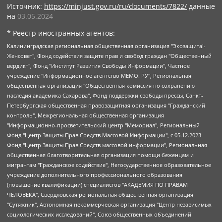
Источник:
https://minjust.gov.ru/ru/documents/7822/
данные
на
03.05.2024
* Реестр иностранных агентов:
Калининградская региональная общественная организация "Экозащита!-Женсовет", Фонд содействия защите прав и свобод граждан "Общественный вердикт", Фонд "Институт Развития Свободы Информации", Частное учреждение "Информационное агентство МЕМО. РУ", Региональная общественная организация "Общественная комиссия по сохранению наследия академика Сахарова", Фонд поддержки свободы прессы, Санкт-Петербургская общественная правозащитная организация "Гражданский контроль", Межрегиональная общественная организация "Информационно-просветительский центр "Мемориал", Региональный Фонд "Центр Защиты Прав Средств Массовой Информации", с 05.12.2023 Фонд "Центр Защиты Прав Средств массовой информации", Региональная общественная благотворительная организация помощи беженцам и мигрантам "Гражданское содействие", Негосударственное образовательное учреждение дополнительного профессионального образования (повышение квалификации) специалистов "АКАДЕМИЯ ПО ПРАВАМ ЧЕЛОВЕКА", Свердловская региональная общественная организация "Сутяжник", Автономная некоммерческая организация "Центр независимых социологических исследований", Союз общественных объединений "Российский исследовательский центр по правам человека", Региональное общественное учреждение научно-информационный центр "МЕМОРИАЛ", Некоммерческая организация "Фонд защиты гласности", Автономная некоммерческая организация "Институт прав человека", Городская общественная организация "Екатеринбургское общество "МЕМОРИАЛ", Городская общественная организация "Рязанское историко-просветительское и правозащитное общество "Мемориал" (Рязанский Мемориал), Челябинский региональный орган общественной самодеятельности – женское общественное объединение "Женщины Евразии", Челябинский региональный орган общественной самодеятельности "Уральская правозащитная группа", Фонд содействия защите здоровья и социальной справедливости имени Андрея Рылькова, Автономная Некоммерческая Организация "Аналитический Центр Юрия Левады", Автономная некоммерческая организация социальной поддержки населения "Проект Апрель", Региональная общественная организация помощи женщинам и детям, находящимся в кризисной ситуации "Информационно-методический центр "Анна", Фонд содействия развитию массовых коммуникаций и правовому просвещению "Так-так-Так", Фонд содействия устойчивому развитию "Серебряная тайга", Свердловский региональный общественный фонд социальных проектов "Новое время", "Idel.Реалии", Кавказ.Реалии, Крым.Реалии, Телеканал Настоящее Время, Татаро-башкирская служба Радио Свобода (Azatliq Radiosi), Радио Свободная Европа/Радио Свобода (PCE/PC), "Сибирь.Реалии", "Фактограф", Благотворительный фонд помощи осужденным и их семьям, Автономная некоммерческая организация "Институт глобализации и социальных движений", Фонд "В защиту прав заключенных", Частное учреждение "Центр поддержки и содействия развитию средств массовой информации", Пензенский региональный общественный благотворительный фонд "Гражданский союз", "Север.Реалии", Некоммерческая организация Фонд "Правовая инициатива", Общество с ограниченной ответственностью "Радио Свободная Европа/Радио Свобода", Чешское информационное агентство "MEDIUM-ORIENT", Красноярская региональная общественная организация "Мы против СПИДа", Камалягин Денис Николаевич, Маркелов Сергей Евгеньевич, Пономарев Лев Александрович, Савицкая Людмила Алексеевна, Автономная некоммерческая организация "Центр по работе с проблемой насилия "НАСИЛИЮ.НЕТ", Межрегиональный профессиональный союз работников здравоохранения "Альянс врачей", Юридическое лицо, зарегистрированное в Латвийской Республике, SIA "Medusa Project" (регистрационный номер 40103797863, дата регистрации 10.06.2014), Некоммерческая организация "Фонд по борьбе с коррупцией", Автономная некоммерческая организация "Институт права и публичной политики", Баданин Роман Сергеевич, Гликин Максим Александрович, Железнова Мария Михайловна, Лукьянова Юлия Сергеевна, Маетная Елизавета Витальевна, Маняхин Петр Борисович, Чуракова Ольга Владимировна, Ярош Юлия Петровна, Юридическое лицо "The Insider SIA", зарегистрированное в Риге, Латвийская Республика (дата регистрации 26.06.2015), являющееся администратором доменного имени интернет-издания "The Insider SIA", https://theins.ru, Постернак Алексей Евгеньевич, Рубин Михаил Аркадьевич, Анин Роман Александрович, Юридическое лицо Istories fonds, зарегистрированное в Латвийской Республике (регистрационный номер 50008295751, дата регистрации 24.02.2020), Великовский Дмитрий Александрович, Долинина Ирина Николаевна, Мароховская Алеся Алексеевна, Шлейнов Роман Юрьевич, Шмагун Олеся Валентиновна, Общество с ограниченной ответственностью "Альтаир 2021", Общество с ограниченной ответственностью "Вега 2021", Общество с ограниченной ответственностью "Главный редактор 2021", Общество с ограниченной ответственностью "Ромашки монолит", Важенков Артем Валерьевич, Ивановская областная общественная организация "Центр гендерных исследований", Гурман Юрий Альбертович, Медиапроект "ОВД-Инфо", Егоров Владимир Владимирович, Жилинский Владимир Александрович, Общество с ограниченной ответственностью "ЗП", Иванова София Юрьевна, Карезина Инна Павловна, Кильтау Екатерина Викторовна, Петров Алексей Викторович, Пискунов Сергей Евгеньевич, Смирнов Сергей Сергеевич, Тихонов Михаил Сергеевич, Общество с ограниченной ответственностью "ЖУРНАЛИСТ-ИНОСТРАННЫЙ АГЕНТ", Арапова Галина Юрьевна, Вольтская Татьяна Анатольевна, Американская компания "Mason G.E.S. Anonymous Foundation" (США), являющаяся владельцем интернет-издания https://mnews.world/, Компания "Stichting Bellingcat", зарегистрированная в Нидерландах (дата регистрации 11.07.2018), Захаров Андрей Вячеславович, Клепиковская Екатерина Дмитриевна, Общество с ограниченной ответственностью "МЕМО", Перл Роман Александрович, Симонов Евгений Алексеевич, Соловьева Елена Анатольевна, Сотников Даниил Владимирович, Сурначева Елизавета Дмитриевна, Автономная некоммерческая организация по защите прав человека и информированию населения "Якутия – Наше Мнение", Общество с ограниченной ответственностью "Москоу диджитал медиа", с 26.01.2023 Общество с ограниченной ответственностью "Чайка Белые сады", Ветошкина Валерия Валерьевна, Заговора Максим Александрович, Межрегиональное общественное движение "Российская ЛГБТ - сеть", Оленичев Максим Владимирович, Павлов Иван Юрьевич, Скворцова Елена Сергеевна, Общество с ограниченной ответственностью "Как бы инагент", Кочетков Игорь Викторович, Общество с ограниченной ответственностью "Честные выборы", Еланчик Олег Александрович, Общество с ограниченной ответственностью "Нобелевский призыв", Гималова Регина Эмилевна, Григорьев Андрей Валерьевич, Григорьева Алина Александровна, Ассоциация по содействию защите прав призывников, альтернативнослужащих и военнослужащих "Правозащитная группа "Гражданин.Армия.Право", Хисамова Регина Фаритовна, Автономная некоммерческая организация по реализации социально-правовых программ "Лилит", Дальневосточное общественное движение "Маяк", Санкт-Петербургская ЛГБТ-инициативная группа "Выход", Инициативная группа ЛГБТ+ "Реверс", Алексеев Андрей Викторович, Бекбулатова Таисия Львовна, Беляев Иван Михайлович, Владыкина Елена Сергеевна, Гельман Марат Александрович, Никульшина Вероника Юрьевна, Толоконникова Надежда Андреевна, Шендерович Виктор Анатольевич, Общество с ограниченной ответственностью "Данное сообщение", Общество с ограниченной ответственностью Издательский дом "Новая глава", Айнбиндер Александра Александровна, Московский комьюнити-центр для ЛГБТ+инициатив, Благотворительный фонд развития филантропии, Deutsche Welle (Германия, Kurt-Schumacher-Strasse 3, 53113 Bonn), Борзунова Мария Михайловна, Воробьев Виктор Викторович, Голубева Анна Львовна, Константинова Алла Михайловна, Малкова Ирина Владимировна, Мурадов Мурад Абдулгалимович, Осетинская Елизавета Николаевна, Понасенков Евгений Николаевич, Ганапольский Матвей Юрьевич, Киселев Евгений Алексеевич, Борухович Ирина Григорьевна, Дремин Иван Тимофеевич, Дубровский Дмитрий Викторович, Красноярская региональная общественная организация поддержки и развития альтернативных образовательных технологий и межкультурных коммуникаций "ИНТЕРРА", Маяковская Екатерина Алексеевна, Фейгин Марк Захарович, Филимонов Андрей Викторович, Дзугкоева Регина Николаевна, Доброхотов Роман Александрович, Дудь Юрий Александрович, Елкин Сергей Владимирович, Кругликов Кирилл Игоревич, Сабунаева Мария Леонидовна, Семенов Алексей Владимирович, Шаинян Карен Багратович, Шульман Екатерина Михайловна, Асафьев Артур Валерьевич, Вахштайн Виктор Семенович, Венедиктов Алексей Алексеевич, Лушникова Екатерина Евгеньевна, Волков Леонид Михайлович, Невзоров Александр Глебович, Пархоменко Сергей Борисович, Сироткин Ярослав Николаевич, Кара-Мурза Владимир Владимирович, Баранова Наталья Владимировна, Гозман Леонид Яковлевич, Кагарлицкий Борис Юльевич, Климарев Михаил Валерьевич, Милов Владимир Станиславович, Автономная некоммерческая организация Краснодарский центр современного искусства "Типография", Моргенштерн Алишер Тагирович, Соболь Любовь Эдуардовна, Общество с ограниченной ответственностью "ЛИЗА НОРМ", Каспаров Гарри Кимович, Ходорковский Михаил Борисович, Общество с ограниченной ответственностью "Апрельские тезисы", Данилович Ирина Брониславовна, Кашин Олег Владимирович, Петров Николай Владимирович, Пивоваров Алексей Владимирович, Соколов Михаил Владимирович, Цветкова Юлия Владимировна, Чичваркин Евгений Александрович, Комитет против пыток/Команда против пыток, Общество с ограниченной ответственностью "Первый научный", Общество с ограниченной ответственностью "Вертолет и ко", Белоцерковская Вероника Борисовна, Кац Максим Евгеньевич, Лазарева Татьяна Юрьевна, Шаведдинов Руслан Табризович, Яшин Илья Валерьевич, Общество с ограниченной ответственностью "Иноагент ААВ", Алешковский Дмитрий Петрович, Альбац Евгения Марковна, Быков Дмитрий Львович, Галямина Юлия Евгеньевна, Лойко Сергей Леонидович, Мартынов Кирилл Константинович, Медведев Сергей Александрович, Крашенинников Федор Геннадиевич, Гордеева Катерина Вл