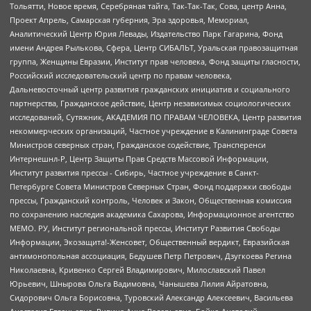
Тольятти, Новое время, Серебряная тайга, Так-Так-Так, Сова, центр Анна,
Проект Апрель, Самарская губерния, Эра здоровья, Мемориал,
Аналитический Центр Юрия Левады, Издательство Парк Гагарина, Фонд
имени Андрея Рылькова, Сфера, Центр СИБАЛЬТ, Уральская правозащитная
группа, Женщины Евразии, Институт прав человека, Фонд защиты гласности,
Российский исследовательский центр по правам человека,
Дальневосточный центр развития гражданских инициатив и социального
партнерства, Гражданское действие, Центр независимых социологических
исследований, Сутяжник, АКАДЕМИЯ ПО ПРАВАМ ЧЕЛОВЕКА, Центр развития
некоммерческих организаций, Частное учреждение в Калининграде Совета
Министров северных стран, Гражданское содействие, Трансперенси
Интернешнл-Р, Центр Защиты Прав Средств Массовой Информации,
Институт развития прессы - Сибирь, Частное учреждение в Санкт-
Петербурге Совета Министров Северных Стран, Фонд поддержки свободы
прессы, Гражданский контроль, Человек и Закон, Общественная комиссия
по сохранению наследия академика Сахарова, Информационное агентство
МЕМО. РУ, Институт региональной прессы, Институт Развития Свободы
Информации, Экозащита!-Женсовет, Общественный вердикт, Евразийская
антимонопольная ассоциация, Бедушев Петр Петрович, Дзугкоева Регина
Николаевна, Кривенко Сергей Владимирович, Милославский Павел
Юрьевич, Шнырова Ольга Вадимовна, Чанышева Лилия Айратовна,
Сидорович Ольга Борисовна, Туровский Александр Алексеевич, Васильева