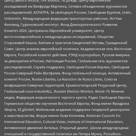
Центр дикого лосося, TVR Studios, ТВ Дождь, Центр европейских
исследований им Вилфрида Мартенса, Сетевое объединение журналистов
расследователей, АЛЛАТРА, За свободную Россию, Свободная Бурятия, Uralic,
UnKremlin, Международная федерация транспортных рабочих, ИстЧам
Финланд, Гудзоновский институт, Фонд Демократического Развития,
Комитет-2024, Центрально-Европейский университет, Центр
восточноевропейских и международных исследований, Общество
Сторожевой башни, Библии и трактатов Свидетелей Иеговы, Гражданский
Совет, Центр анализа европейской политики, Академическая сеть Восточная
Европа, Российский комитет действия, РЭНД корпорейшн, Русская Америка
за демократию в России, Настоящая Россия, Глобальная сеть журналистов-
расследователей, Служба поддержки, Свободная Россия Берлин, Свободная
Россия Северный Рейн-Вестфалия, Фонд глобальной помощи, Антивоенный
комитет России, Russie-Libertes, La Asocicion de Rusos Libres, Союз за
возвращение Северных территорий, Крымскотатарский Ресурсный Центр,
Глобальный союз IndustriALL, Russian Election Monitor, Article 19, Мнение
медиа, Федерация анархического черного креста, Радио Свободная Европа,
Германское общество изучения Восточной Европы, Фонд имени Фридриха
Эберта, XZ gGmbH, Мобильная академия поддержки гендерной демократии
и миротворчества, Форум имени Льва Копелева, American Councils for
International Education, Cultural Vistas, Institute of International Education,
Антивоенное движение Антальи, Открытый диалог, Школа международных
отношений и государственной политики им Питера Мунка, Российско-