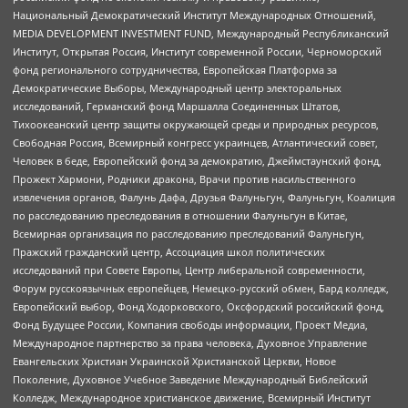
Национальный Демократический Институт Международных Отношений,
MEDIA DEVELOPMENT INVESTMENT FUND, Международный Республиканский
Институт, Открытая Россия, Институт современной России, Черноморский
фонд регионального сотрудничества, Европейская Платформа за
Демократические Выборы, Международный центр электоральных
исследований, Германский фонд Маршалла Соединенных Штатов,
Тихоокеанский центр защиты окружающей среды и природных ресурсов,
Свободная Россия, Всемирный конгресс украинцев, Атлантический совет,
Человек в беде, Европейский фонд за демократию, Джеймстаунский фонд,
Прожект Хармони, Родники дракона, Врачи против насильственного
извлечения органов, Фалунь Дафа, Друзья Фалуньгун, Фалуньгун, Коалиция
по расследованию преследования в отношении Фалуньгун в Китае,
Всемирная организация по расследованию преследований Фалуньгун,
Пражский гражданский центр, Ассоциация школ политических
исследований при Совете Европы, Центр либеральной современности,
Форум русскоязычных европейцев, Немецко-русский обмен, Бард колледж,
Европейский выбор, Фонд Ходорковского, Оксфордский российский фонд,
Фонд Будущее России, Компания свободы информации, Проект Медиа,
Международное партнерство за права человека, Духовное Управление
Евангельских Христиан Украинской Христианской Церкви, Новое
Поколение, Духовное Учебное Заведение Международный Библейский
Колледж, Международное христианское движение, Всемирный Институт