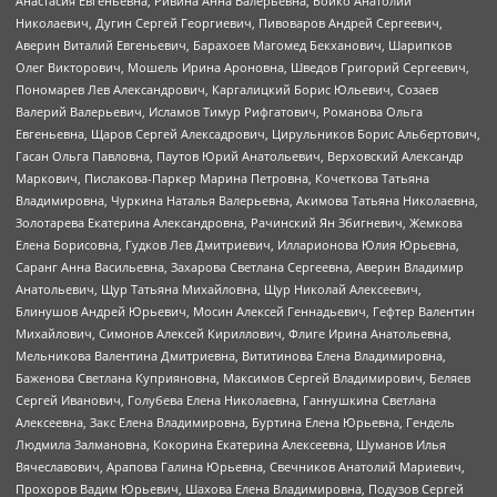
Анастасия Евгеньевна, Ривина Анна Валерьевна, Бойко Анатолий
Николаевич, Дугин Сергей Георгиевич, Пивоваров Андрей Сергеевич,
Аверин Виталий Евгеньевич, Барахоев Магомед Бекханович, Шарипков
Олег Викторович, Мошель Ирина Ароновна, Шведов Григорий Сергеевич,
Пономарев Лев Александрович, Каргалицкий Борис Юльевич, Созаев
Валерий Валерьевич, Исламов Тимур Рифгатович, Романова Ольга
Евгеньевна, Щаров Сергей Алексадрович, Цирульников Борис Альбертович,
Гасан Ольга Павловна, Паутов Юрий Анатольевич, Верховский Александр
Маркович, Пислакова-Паркер Марина Петровна, Кочеткова Татьяна
Владимировна, Чуркина Наталья Валерьевна, Акимова Татьяна Николаевна,
Золотарева Екатерина Александровна, Рачинский Ян Збигневич, Жемкова
Елена Борисовна, Гудков Лев Дмитриевич, Илларионова Юлия Юрьевна,
Саранг Анна Васильевна, Захарова Светлана Сергеевна, Аверин Владимир
Анатольевич, Щур Татьяна Михайловна, Щур Николай Алексеевич,
Блинушов Андрей Юрьевич, Мосин Алексей Геннадьевич, Гефтер Валентин
Михайлович, Симонов Алексей Кириллович, Флиге Ирина Анатольевна,
Мельникова Валентина Дмитриевна, Вититинова Елена Владимировна,
Баженова Светлана Куприяновна, Максимов Сергей Владимирович, Беляев
Сергей Иванович, Голубева Елена Николаевна, Ганнушкина Светлана
Алексеевна, Закс Елена Владимировна, Буртина Елена Юрьевна, Гендель
Людмила Залмановна, Кокорина Екатерина Алексеевна, Шуманов Илья
Вячеславович, Арапова Галина Юрьевна, Свечников Анатолий Мариевич,
Прохоров Вадим Юрьевич, Шахова Елена Владимировна, Подузов Сергей