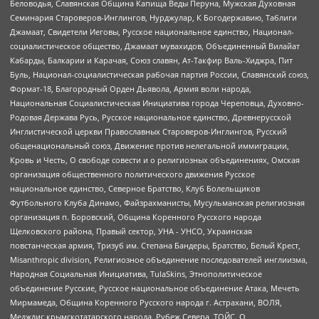
Беловодья, Славянская Община Капища Веды Перуна, Мужская Духовная
Семинария Староверов-Инглингов, Нурджулар, К Богодержавию, Таблиги
Джамаат, Свидетели Иеговы, Русское национальное единство, Национал-
социалистическое общество, Джамаат мувахидов, Объединенный Вилайат
Кабарды, Балкарии и Карачая, Союз славян, Ат-Такфир Валь-Хиджра, Пит
Буль, Национал-социалистическая рабочая партия России, Славянский союз,
Формат-18, Благородный Орден Дьявола, Армия воли народа,
Национальная Социалистическая Инициатива города Череповца, Духовно-
Родовая Держава Русь, Русское национальное единство, Древнерусской
Инглистической церкви Православных Староверов-Инглингов, Русский
общенациональный союз, Движение против нелегальной иммиграции,
Кровь и Честь, О свободе совести и о религиозных объединениях, Омская
организация общественного политического движения Русское
национальное единство, Северное Братство, Клуб Болельщиков
Футбольного Клуба Динамо, Файзрахманисты, Мусульманская религиозная
организация п. Боровский, Община Коренного Русского народа
Щелковского района, Правый сектор, УНА - УНСО, Украинская
повстанческая армия, Тризуб им. Степана Бандеры, Братство, Белый Крест,
Misanthropic division, Религиозное объединение последователей инглиизма,
Народная Социальная Инициатива, TulaSkins, Этнополитическое
объединение Русские, Русское национальное объединение Атака, Мечеть
Мирмамеда, Община Коренного Русского народа г. Астрахани, ВОЛЯ,
Меджлис крымскотатарского народа, Рубеж Севера, ТОЙС, О