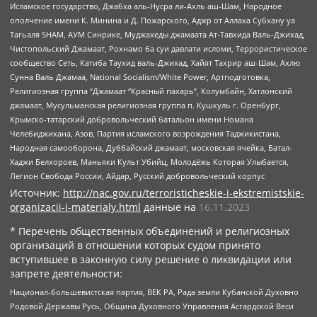
Исламское государство, Джабха аль-Нусра ли-Ахль аш-Шам, Народное
ополчение имени К. Минина и Д. Пожарского, Аджр от Аллаха Субхану уа
Тагьаля SHAM, АУМ Синрике, Муджахеды джамаата Ат-Тавхида Валь-Джихад,
Чистопольский Джамаат, Рохнамо ба суи давлати исломи, Террористическое
сообщество Сеть, Катиба Таухид валь-Джихад, Хайят Тахрир аш-Шам, Ахлю
Сунна Валь Джамаа, National Socialism/White Power, Артподготовка,
Религиозная группа “Джамаат “Красный пахарь”, Колумбайн, Хатлонский
джамаат, Мусульманская религиозная группа п. Кушкуль г. Оренбург,
Крымско-татарский добровольческий батальон имени Номана
Челебиджихана, Азов, Партия исламского возрождения Таджикистана,
Народная самооборона, Дуббайский джамаат, московская ячейка, Батал-
Хаджи Белхороев, Маньяки Культ Убийц, Молодёжь Которая Улыбается,
Легион Свобода России, Айдар, Русский добровольческий корпус
Источник:
http://nac.gov.ru/terroristicheskie-i-ekstremistskie-
organizacii-i-materialy.html
данные на
16.11.2023
* Перечень общественных объединений и религиозных
организаций в отношении которых судом принято
вступившее в законную силу решение о ликвидации или
запрете деятельности:
Национал-большевистская партия, ВЕК РА, Рада земли Кубанской Духовно
Родовой Державы Русь, Община Духовного Управления Асгардской Веси