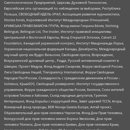
Саентологических Предприятий, Церковь Духовной Технологии,
Европейская сеть организаций по наблюдению за выборами, Республика
Польша, СВОБОДНЫЙ ИДЕЛЬ-УРАЛ, Ассоциация развития журналистики,
IStories fonds, Королевский Институт Международных Отношений,
КРИМСЬКА ПРАВОЗАХИСНА ГРУПА, Фонд имени Генриха Бёлля, Stichting
Bellingcat, Bellingcat Ltd, The Insider, Институт правовой инициативы
Центральной и Восточной Европы, Фонд Открытой Эстонии, Calvert 22
Foundation, Канадский украинский конгресс, Институт Макдональда-Лорье,
Украинская национальная федерация Канады, Декабристы, Международный
научный центр им Вудро Вильсона, Свободная пресса, Возрождение,
Всеукраинский духовный центр , Риддл, Русский антивоенный комитет в
Швеции, Проект Медуза, Фонд Андрея Сахарова, Форум свободной России,
Лига Свободных Наций, Transparеncy International, Форум Свободных
Народов ПостРоссии, Солидарность с гражданским движением в России –
Solidarus, КрымSOS, Свободный университет, Институт государственного
управления, Форум гражданского общества Россия, Беллона, Союз жителей
островов Тисима и Хабомаи, Съезд народных депутатов, Гринпис
Интернешнл, Фонд борьбы с коррупцией Инк, Завет церквей TCCN, Агора,
Всемирный фонд природы, BDR Novaja Gazeta-Europe, Алтай проект,
Образовательный дом прав человека Чернигов, Фонд Дом Прав Человека,
Белорусский дом прав человека имени Бориса Звозскова, Дом прав
человека Тбилиси, Дом прав человека Ереван, Дом прав человека Крым,