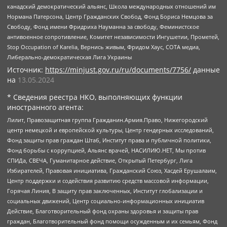
канадский демократический альянс, Школа международных отношений им
Нормана Патерсона, Центр Гражданских Свобод, Фонд Бориса Немцова за
Свободу, Фонд имени Фридриха Науманна за свободу, Феминистское
антивоенное сопротивление, Комитет независимости Ингушетии, Прометей,
Stop Occupation of Karelia, Вернись живым, Фридом Хаус, СОТА медиа,
Либерально-демократическая Лига Украины
Источник:
https://minjust.gov.ru/ru/documents/7756/
данные
на
13.05.2024
* Сведения реестра НКО, выполняющих функции
иностранного агента:
Лилит, Правозащитная группа Гражданин.Армия.Право, Нижегородский
центр немецкой и европейской культуры, Центр гендерных исследований,
Фонд защиты прав граждан Штаб, Институт права и публичной политики,
Фонд борьбы с коррупцией, Альянс врачей, НАСИЛИЮ.НЕТ, Мы против
СПИДа, СВЕЧА, Гуманитарное действие, Открытый Петербург, Лига
Избирателей, Правовая инициатива, Гражданский Союз, Хасдей Ерушалаим,
Центр поддержки и содействия развитию средств массовой информации,
Горячая Линия, В защиту прав заключенных, Институт глобализации и
социальных движений, Центр социально-информационных инициатив
Действие, Благотворительный фонд охраны здоровья и защиты прав
граждан, Благотворительный фонд помощи осужденным и их семьям, Фонд