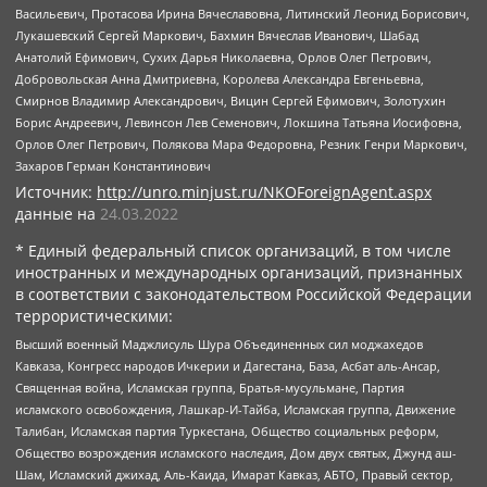
Васильевич, Протасова Ирина Вячеславовна, Литинский Леонид Борисович,
Лукашевский Сергей Маркович, Бахмин Вячеслав Иванович, Шабад
Анатолий Ефимович, Сухих Дарья Николаевна, Орлов Олег Петрович,
Добровольская Анна Дмитриевна, Королева Александра Евгеньевна,
Смирнов Владимир Александрович, Вицин Сергей Ефимович, Золотухин
Борис Андреевич, Левинсон Лев Семенович, Локшина Татьяна Иосифовна,
Орлов Олег Петрович, Полякова Мара Федоровна, Резник Генри Маркович,
Захаров Герман Константинович
Источник:
http://unro.minjust.ru/NKOForeignAgent.aspx
данные на
24.03.2022
* Единый федеральный список организаций, в том числе
иностранных и международных организаций, признанных
в соответствии с законодательством Российской Федерации
террористическими:
Высший военный Маджлисуль Шура Объединенных сил моджахедов
Кавказа, Конгресс народов Ичкерии и Дагестана, База, Асбат аль-Ансар,
Священная война, Исламская группа, Братья-мусульмане, Партия
исламского освобождения, Лашкар-И-Тайба, Исламская группа, Движение
Талибан, Исламская партия Туркестана, Общество социальных реформ,
Общество возрождения исламского наследия, Дом двух святых, Джунд аш-
Шам, Исламский джихад, Аль-Каида, Имарат Кавказ, АБТО, Правый сектор,