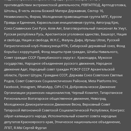
противодействии экстремистской деятельности, РЕВТАТПОД, Артподготовка,
Штольц, В честь иконы Божией Матери Державная, Сектор 16,
Независимость, Фирма, Молодежная правозащитная группа МПГ, Курсом
Правды и Единения, Каракольская инициативная группа, Автоград Крю,
Союз Славянских Сил Руси, Алля-Аят, Благотворительный пансионат Ак Умут,
Русская республика Русь, Арестантское уголовное единство, Башкорт, Нация
и свобода, Нация и свобода, W.H.С., Фалунь Дафа, Иртыш Ultras, Русский
Патриотический клуб-Новокузнецк/РПК, Сибирский державный союз, Фонд
борьбы с коррупцией, Фонд защиты прав граждан, Штабы Навального,
Совет граждан СССР Прикубанского округа г. Краснодара, Мужское
государство, Народное объединение русского движения, Народное
движение Адат, Народный совет граждан РСФСР СССР Архангельской
области, Проект Штурм, Граждане СССР, Держава Союз Советских Светлых
Родов, Совет Советских Социалистических Районов, Meta Platforms Inc,
Facebook, Instagram, WhatsApp, СИЧ-С14, Добровольческое Движение
Организации украинских националистов, Черный Комитет, Татарстанское
Региональное Всетатарское общественное движение, Невоград,
Молодежное Демократическое Движение Весна, Верховный Совет
Татарской Автономной Советской Социалистической Республики, Конгресс
ойрат-калмыцкого народа, Исполнительный комитет совета народных
депутатов Красноярского края, Этническое национальное объединение,
ЛГБТ, Я.МЫ Сергей Фургал