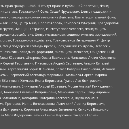
ты прав граждан Штаб, Институт права и публичной политики, Фонд
инициатива, Гражданский Союз, Хасдей Ерушалаим, Центр поддержки и
социально-информационных инициатив Действие, Благотворительный фонд
Так, Сова, центр Анна, Проект Апрель, Самарская губерния, Эра здоровья,
я группа, Женщины Евразии, Институт прав человека, Фонд защиты
Гражданское действие, Центр независимых социологических исследований,
стран, Гражданское содействие, Трансперенси Интернешнл-Р, Центр
н, Фонд поддержки свободы прессы, Гражданский контроль, Человек и
тут Развития Свободы Информации, Экозащита!-Женсовет, Общественный
й Павел Юрьевич, Шнырова Ольга Вадимовна, Чанышева Лилия Айратовна,
ин Сергей Георгиевич, Пивоваров Андрей Сергеевич, Аверин Виталий
вич, Каргалицкий Борис Юльевич, Созаев Валерий Валерьевич, Исламов
льевич, Верховский Александр Маркович, Пислакова-Паркер Марина
н Збигневич, Жемкова Елена Борисовна, Гудков Лев Дмитриевич,
й Алексеевич, Блинушов Андрей Юрьевич, Мосин Алексей Геннадьевич,
а, Баженова Светлана Куприяновна, Максимов Сергей Владимирович,
а Залмановна, Кокорина Екатерина Алексеевна, Шуманов Илья
ч, Протасова Ирина Вячеславовна, Литинский Леонид Борисович,
а Дмитриевна, Королева Александра Евгеньевна, Смирнов Владимир
ова Мара Федоровна, Резник Генри Маркович, Захаров Герман