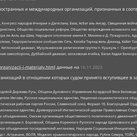
ностранных и международных организаций, признанных в соотв
нгресс народов Ичкерии и Дагестана, База, Асбат аль-Ансар, Священная война,
уркестана, Общество социальных реформ, Общество возрождения исламского насл
Нусра ли-Ахль аш-Шам, Народное ополчение имени К. Минина и Д. Пожарского, Ад
сломи, Террористическое сообщество Сеть, Катиба Таухид валь-Джихад, Хайят Тах
, Хатлонский джамаат, Мусульманская религиозная группа п. Кушкуль г. Оренбу
ная самооборона, Дуббайский джамаат, московская ячейка, Батал-Хаджи Белхор
organizacii-i-materialy.html
данные на
16.11.2023
анизаций в отношении которых судом принято вступившее в з
 Родовой Державы Русь, Община Духовного Управления Асгардской Веси Беловод
детели Иеговы, Русское национальное единство, Национал-социалистическое об
истическая рабочая партия России, Славянский союз, Формат-18, Благородный Ор
ациональное единство, Древнерусской Инглистической церкви Православных Ста
ных объединениях, Омская организация общественного политического движения Р
рганизация п. Боровский, Община Коренного Русского народа Щелковского район
гиозное объединение последователей инглиизма, Народная Социальная Инициатива,
 г. Астрахани, ВОЛЯ, Меджлис крымскотатарского народа, Рубеж Севера, ТОЙС, 