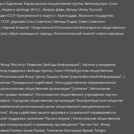
ы и Единения, Каракольская инициативная группа, Автоград Крю, Союз
 Нация и свобода, W.H.С., Фалунь Дафа, Иртыш Ultras, Русский
ан СССР Прикубанского округа г. Краснодара, Мужское государство,
СССР, Держава Союз Советских Светлых Родов, Совет Советских
в, Черный Комитет, Татарстанское Региональное Всетатарское общественное
гресс ойрат-калмыцкого народа, Исполнительный комитет совета народных
евосточное общественное движение "Маяк", Санкт-Петербургская ЛГБТ-инициативная группа "Выход", Инициативная группа ЛГБТ+ "Реверс", Алексеев Андрей Викторович, Бекбулатова Таисия Львовна, Беляев Иван Михайлович, Владыкина Елена Сергеевна, Гельман Марат Александрович, Никульшина Вероника Юрьевна, Толоконникова Надежда Андреевна, Шендерович Виктор Анатольевич, Общество с ограниченной ответственностью "Данное сообщение", Общество с ограниченной ответственностью Издательский дом "Новая глава", Айнбиндер Александра Александровна, Московский комьюнити-центр для ЛГБТ+инициатив, Благотворительный фонд развития филантропии, Deutsche Welle (Германия, Kurt-Schumacher-Strasse 3, 53113 Bonn), Борзунова Мария Михайловна, Воробьев Виктор Викторович, Голубева Анна Львовна, Константинова Алла Михайловна, Малкова Ирина Владимировна, Мурадов Мурад Абдулгалимович, Осетинская Елизавета Николаевна, Понасенков Евгений Николаевич, Ганапольский Матвей Юрьевич, Киселев Евгений Алексеевич, Борухович Ирина Григорьевна, Дремин Иван Тимофеевич, Дубровский Дмитрий Викторович, Красноярская региональная общественная организация поддержки и развития альтернативных образовательных технологий и межкультурных коммуникаций "ИНТЕРРА", Маяковская Екатерина Алексеевна, Фейгин Марк Захарович, Филимонов Андрей Викторович, Дзугкоева Регина Николаевна, Доброхотов Роман Александрович, Дудь Юрий Александрович, Елкин Сергей Владимирович, Кругликов Кирилл Игоревич, Сабунаева Мария Леонидовна, Семенов Алексей Владимирович, Шаинян Карен Багратович, Шульман Екатерина Михайловна, Асафьев Артур Валерьевич, Вахштайн Виктор Семенович, Венедиктов Алексей Алексеевич, Лушникова Екатерина Евгеньевна, Волков Леонид Михайлович, Невзоров Александр Глебович, Пархоменко Сергей Борисович, Сироткин Ярослав Николаевич, Кара-Мурза Владимир Владимирович, Баранова Наталья Владимировна, Гозман Леонид Яковлевич, Кагарлицкий Борис Юльевич, Климарев Михаил Валерьевич, Милов Владимир Станиславович, Автономная некоммерческая организация Краснодарский центр современного искусства "Типография", Моргенштерн Алишер Тагирович, Соболь Любовь Эдуардовна, Общество с ограниченной ответственностью "ЛИЗА НОРМ", Каспаров Гарри Кимович, Ходорковский Михаил Борисович, Общество с ограниченной ответственностью "Апрельские тезисы", Данилович Ирина Брониславовна, Кашин Олег Владимирович, Петров Николай Владимирович, Пивоваров Алексей Владимирович, Соколов Михаил Владимирович, Цветкова Юлия Владимировна, Чичваркин Евгений Александрович, Комитет против пыток/Команда против пыток, Общество с ограниченной ответственностью "Первый научный", Общество с ограниченной ответственностью "Вертолет и ко", Белоцерковская Вероника Борисовна, Кац Максим Евгеньевич, Лазарева Татьяна Юрьевна, Шаведдинов Руслан Табризович, Яшин Илья Валерьевич, Общество с ограниченной ответственностью "Иноагент ААВ", Алешковский Дмитрий Петрович, Альбац Евгения Марковна, Быков Дмитрий Львович, Галямина Юлия Евгеньевна, Лойко Сергей Леонидович, Мартынов Кирилл Константинович, Медведев Сергей Александрович, Крашенинников Федор Геннадиевич, Гордеева Катерина Вл