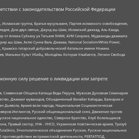
етствии с законодательством Российской Федерации
 Исламская группа, Братья-мусульмане, Партия исламского освобождения,
едия, Дом двух святых, Джунд аш-Шам, Исламский джихад, Аль-Каида,
жр от Аллаха Субхану уа Тагьаля SHAM, АУМ Синрике, Муджахеды джамаата
рир аш-Шам, Ахлю Сунна Валь Джамаа, National Socialism/White Power,
рг, Крымско-татарский добровольческий батальон имени Номана
оев, Маньяки Культ Убийц, Молодёжь Которая Улыбается, Легион Свобода
аконную силу решение о ликвидации или запрете
ья, Славянская Община Капища Веды Перуна, Мужская Духовная Семинария
щество, Джамаат мувахидов, Объединенный Вилайат Кабарды, Балкарии и
ден Дьявола, Армия воли народа, Национальная Социалистическая
роверов-Инглингов, Русский общенациональный союз, Движение против
усское национальное единство, Северное Братство, Клуб Болельщиков
а, Правый сектор, УНА - УНСО, Украинская повстанческая армия, Тризуб
 TulaSkins, Этнополитическое объединение Русские, Русское национальное
О противодействии экстремистской деятельности, РЕВТАТПОД,