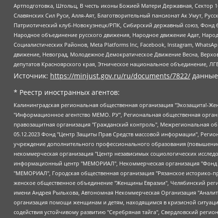
Артподготовка, Штольц, В честь иконы Божией Матери Державная, Сектор 1
Славянских Сил Руси, Алля-Аят, Благотворительный пансионат Ак Умут, Русск
Патриотический клуб-Новокузнецк/РПК, Сибирский державный союз, Фонд б
Народное объединение русского движения, Народное движение Адат, Народ
Социалистических Районов, Meta Platforms Inc, Facebook, Instagram, Wha
движение, Невоград, Молодежное Демократическое Движение Весна, Верхов
депутатов Красноярского края, Этническое национальное объединение, ЛГ
Источник:
https://minjust.gov.ru/ru/documents/7822/
данные
* Реестр иностранных агентов:
Калининградская региональная общественная организация "Экозащита!-Женсовет", Фонд содействия защите прав и свобод граждан "Общественный вердикт", Фонд "Институт Развития Свободы Информации", Частное учреждение "Информационное агентство МЕМО. РУ", Региональная общественная организация "Общественная комиссия по сохранению наследия академика Сахарова", Фонд поддержки свободы прессы, Санкт-Петербургская общественная правозащитная организация "Гражданский контроль", Межрегиональная общественная организация "Информационно-просветительский центр "Мемориал", Региональный Фонд "Центр Защиты Прав Средств Массовой Информации", с 05.12.2023 Фонд "Центр Защиты Прав Средств массовой информации", Региональная общественная благотворительная организация помощи беженцам и мигрантам "Гражданское содействие", Негосударственное образовательное учреждение дополнительного профессионального образования (повышение квалификации) специалистов "АКАДЕМИЯ ПО ПРАВАМ ЧЕЛОВЕКА", Свердловская региональная общественная организация "Сутяжник", Автономная некоммерческая организация "Центр независимых социологических исследований", Союз общественных объединений "Российский исследовательский центр по правам человека", Региональное общественное учреждение научно-информационный центр "МЕМОРИАЛ", Некоммерческая организация "Фонд защиты гласности", Автономная некоммерческая организация "Институт прав человека", Городская общественная организация "Екатеринбургское общество "МЕМОРИАЛ", Городская общественная организация "Рязанское историко-просветительское и правозащитное общество "Мемориал" (Рязанский Мемориал), Челябинский региональный орган общественной самодеятельности – женское общественное объединение "Женщины Евразии", Челябинский региональный орган общественной самодеятельности "Уральская правозащитная группа", Фонд содействия защите здоровья и социальной справедливости имени Андрея Рылькова, Автономная Некоммерческая Организация "Аналитический Центр Юрия Левады", Автономная некоммерческая организация социальной поддержки населения "Проект Апрель", Региональная общественная организация помощи женщинам и детям, находящимся в кризисной ситуации "Информационно-методический центр "Анна", Фонд содействия развитию массовых коммуникаций и правовому просвещению "Так-так-Так", Фонд содействия устойчивому развитию "Серебряная тайга", Свердловский региональный общественный фонд социальных проектов "Новое время", "Idel.Реалии", Кавказ.Реалии, Крым.Реалии, Телеканал Настоящее Время, Татаро-башкирская служба Радио Свобода (Azatliq Radiosi), Радио Свободная Европа/Радио Свобода (PCE/PC), "Сибирь.Реалии", "Фактограф", Благотворительный фонд помощи осужденным и их семьям, Автономная некоммерческая организация "Институт глобализации и социальных движений", Фонд "В защиту прав заключенных", Частное учреждение "Центр поддержки и содействия развитию средств массовой информации", Пензенский региональный общественный благотворительный фонд "Гражданский союз", "Север.Реалии", Некоммерческая организация Фонд "Правовая инициатива", Общество с ограниченной ответственностью "Радио Свободная Европа/Радио Свобода", Чешское информационное агентство "MEDIUM-ORIENT", Красноярская региональная общественная организация "Мы против СПИДа", Камалягин Денис Николаевич, Маркелов Сергей Евгеньевич, Пономарев Лев Александрович, Савицкая Людмила Алексеевна, Автоно