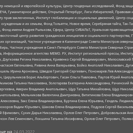
р немецкой и европейской культуры, Центр гендерных исследований, Фонд защи
ЧА, Гуманитарное действие, Открытый Петербург, Лига Избирателей, Правовая 
иту прав заключенных, Институт глобализации и социальных движений, Центр 
ужденным и их семьям, Фонд Тольятти, Новое время, Серебряная тайга, Так-Так-
, Фонд имени Андрея Рылькова, Сфера, Центр СИБАЛЬТ, Уральская правозащитна
невосточный центр развития гражданских инициатив и социального партнерства, 
 организаций, Частное учреждение в Калининграде Совета Министров северных 
бирь, Частное учреждение в Санкт-Петербурге Совета Министров Северных Стра
а, Информационное агентство МЕМО. РУ, Институт региональной прессы, Инсти
ч, Дзугкоева Регина Николаевна, Кривенко Сергей Владимирович, Милославски
настасия Евгеньевна, Ривина Анна Валерьевна, Бойко Анатолий Николаевич, Дуг
ошель Ирина Ароновна, Шведов Григорий Сергеевич, Пономарев Лев Александро
ч, Цирульников Борис Альбертович, Гасан Ольга Павловна, Паутов Юрий Анато
Акимова Татьяна Николаевна, Золотарева Екатерина Александровна, Рачинский Я
Сергеевна, Аверин Владимир Анатольевич, Щур Татьяна Михайловна, Щур Никола
Анатольевна, Мельникова Валентина Дмитриевна, Вититинова Елена Владимировн
 Алексеевна, Закс Елена Владимировна, Буртина Елена Юрьевна, Гендель Людмил
рохоров Вадим Юрьевич, Шахова Елена Владимировна, Подузов Сергей Васильеви
й Ефимович, Сухих Дарья Николаевна, Орлов Олег Петрович, Добровольская Анн
нсон Лев Семенович, Локшина Татьяна Иосифовна, Орлов Олег Петрович, Поляк
ые на
24.03.2022