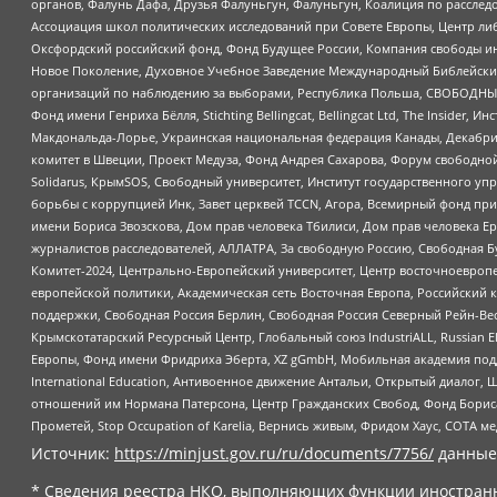
органов, Фалунь Дафа, Друзья Фалуньгун, Фалуньгун, Коалиция по рассле
Ассоциация школ политических исследований при Совете Европы, Центр ли
Оксфордский российский фонд, Фонд Будущее России, Компания свободы ин
Новое Поколение, Духовное Учебное Заведение Международный Библейский
организаций по наблюдению за выборами, Республика Польша, СВОБОДНЫЙ
Фонд имени Генриха Бёлля, Stichting Bellingcat, Bellingcat Ltd, The Inside
Макдональда-Лорье, Украинская национальная федерация Канады, Декабрис
комитет в Швеции, Проект Медуза, Фонд Андрея Сахарова, Форум свободной 
Solidarus, КрымSOS, Свободный университет, Институт государственного у
борьбы с коррупцией Инк, Завет церквей TCCN, Агора, Всемирный фонд при
имени Бориса Звозскова, Дом прав человека Тбилиси, Дом прав человека Ер
журналистов расследователей, АЛЛАТРА, За свободную Россию, Свободная Б
Комитет-2024, Центрально-Европейский университет, Центр восточноевроп
европейской политики, Академическая сеть Восточная Европа, Российский к
поддержки, Свободная Россия Берлин, Свободная Россия Северный Рейн-Вест
Крымскотатарский Ресурсный Центр, Глобальный союз IndustriALL, Russian E
Европы, Фонд имени Фридриха Эберта, XZ gGmbH, Мобильная академия поддержк
International Education, Антивоенное движение Антальи, Открытый диало
отношений им Нормана Патерсона, Центр Гражданских Свобод, Фонд Бориса
Прометей, Stop Occupation of Karelia, Вернись живым, Фридом Хаус, СОТА 
Источник:
https://minjust.gov.ru/ru/documents/7756/
данные
* Сведения реестра НКО, выполняющих функции иностранн