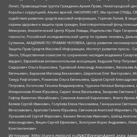
Лилит, Правозащитная группа Гражданин.Армия.Право, Нижегородский цент
борьбы с коррупцией, Альянс врачей, НАСИЛИЮ.НЕТ, Мы против СПИДа, СВЕ
содействия развитию средств массовой информации, Горячая Линия, В защ
охраны здоровья и защиты прав граждан, Благотворительный фонд помощи ос
Мемориал, Аналитический Центр Юрия Левады, Издательство Парк Гагарина
гласности, Российский исследовательский центр по правам человека, Даль
Сутяжник, АКАДЕМИЯ ПО ПРАВАМ ЧЕЛОВЕКА, Центр развития некоммерческих
Защиты Прав Средств Массовой Информации, Институт развития прессы - Си
Закон, Общественная комиссия по сохранению наследия академика Сахаров
вердикт, Евразийская антимонопольная ассоциация, Бедушев Петр Петрови
Сидорович Ольга Борисовна, Туровский Александр Алексеевич, Васильева А
Евгеньевич, Барахоев Магомед Бекханович, Шарипков Олег Викторович, М
Тимур Рифгатович, Романова Ольга Евгеньевна, Щаров Сергей Алексадрови
Петровна, Кочеткова Татьяна Владимировна, Чуркина Наталья Валерьевна, 
Илларионова Юлия Юрьевна, Саранг Анна Васильевна, Захарова Светлана 
Гефтер Валентин Михайлович, Симонов Алексей Кириллович, Флиге Ирина 
Беляев Сергей Иванович, Голубева Елена Николаевна, Ганнушкина Светлана
Вячеславович, Арапова Галина Юрьевна, Свечников Анатолий Мариевич, П
Лукашевский Сергей Маркович, Бахмин Вячеслав Иванович, Шабад Анатоли
Александрович, Вицин Сергей Ефимович, Золотухин Борис Андреевич, Леви
Константинович
Источник:
http://unro.minjust.ru/NKOForeignAgent.aspx
данн