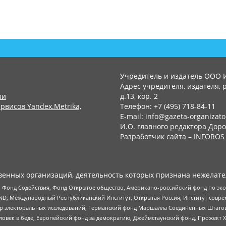
Учредитель и издатель ООО 
Адрес учредителя, издателя, р
зи
д.13, кор. 2
рвисов Yandex.Metrika,
Телефон: +7 (495) 718-84-11
E-mail: info@gazeta-organizato
И.О. главного редактора Доро
Разработчик сайта –
INFOROS
енных организаций, деятельность которых признана нежелате
 Фонд Содействия, Фонд Открытое общество, Американо-российский фонд по э
 Международный Республиканский Институт, Открытая Россия, Институт совре
р электоральных исследований, Германский фонд Маршалла Соединенных Штатов
еловек в беде, Европейский фонд за демократию, Джеймстаунский фонд, Прожект