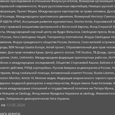
дованию преследования в отношении Фалуньгун в Китае, Всемирная организация 
беральной современности, Форум русскоязычных европейцев, Немецко-русский о
формации, Проект Медиа, Международное партнерство за права человека, Духов
 Колледж, Международное христианское движение, Всемирный Институт Саентол
 ИДЕЛЬ-УРАЛ, Ассоциация развития журналистики, IStories fonds, Королевск
r, Институт правовой инициативы Центральной и Восточной Европы, Фонд Открытой Э
ты, Международный научный центр им Вудро Вильсона, Свободная пресса, Возро
России, Лига Свободных Наций, Transparеncy International, Форум Свободных Н
правления, Форум гражданского общества Россия, Беллона, Союз жителей острово
роды, BDR Novaja Gazeta-Europe, Алтай проект, Образовательный дом прав челов
еван, Дом прав человека Крым, Центр дикого лосося, TVR Studios, ТВ Дождь, Це
урятия, Uralic, UnKremlin, Международная федерация транспортных рабочих, Ист
ейских и международных исследований, Общество Сторожевой башни, Библии и тр
омитет действия, РЭНД корпорейшн, Русская Америка за демократию в России, Н
фалия, Фонд глобальной помощи, Антивоенный комитет России, Russie-Libertes, L
lection Monitor, Article 19, Мнение медиа, Федерация анархического черного кр
и гендерной демократии и миротворчества, Форум имени Льва Копелева, American C
г, Школа международных отношений и государственной политики им Питера Мунка
 Немцова за Свободу, Фонд имени Фридриха Науманна за свободу, Феминистско
медиа, Либерально-демократическая Лига Украины
 на
13.05.2024
ого агента: