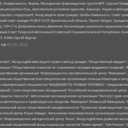
6, Независимость, Фирма, Молодежная правозащитная группа МПГ, Курсом Правд
ая республика Русь, Арестантское уголовное единство, Башкорт, Нация и свобода,
орьбы с коррупцией, Фонд защиты прав граждан, Штабы Навального, Совет гражд
ный совет граждан РСФСР СССР Архангельской области, Проект Штурм, Граждане 
tsApp, СИЧ-С14, Добровольческое Движение Организации украинских националисто
ный Совет Татарской Автономной Советской Социалистической Республики, Кон
БТ, Я.МЫ Сергей Фургал
 на
03.05.2024
мная некоммерческая организация "Центр по работе с проблемой насилия "НАСИЛИЮ.НЕТ", Межрегиональный профессиональный союз работников здравоохранения "Альянс врачей", Юридическое лицо, зарегистрированное в Латвийской Республике, SIA "Medusa Project" (регистрационный номер 40103797863, дата регистрации 10.06.2014), Некоммерческая организация "Фонд по борьбе с коррупцией", Автономная некоммерческая организация "Институт права и публичной политики", Баданин Роман Сергеевич, Гликин Максим Александрович, Железнова Мария Михайловна, Лукьянова Юлия Сергеевна, Маетная Елизавета Витальевна, Маняхин Петр Борисович, Чуракова Ольга Владимировна, Ярош Юлия Петровна, Юридическое лицо "The Insider SIA", зарегистрированное в Риге, Латвийская Республика (дата регистрации 26.06.2015), являющееся администратором доменного имени интернет-издания "The Insider SIA", https://theins.ru, Постернак Алексей Евгеньевич, Рубин Михаил Аркадьевич, Анин Роман Александрович, Юридическое лицо Istories fonds, зарегистрированное в Латвийской Республике (регистрационный номер 50008295751, дата регистрации 24.02.2020), Великовский Дмитрий Александрович, Долинина Ирина Николаевна, Мароховская Алеся Алексеевна, Шлейнов Роман Юрьевич, Шмагун Олеся Валентиновна, Общество с ограниченной ответственностью "Альтаир 2021", Общество с ограниченной ответственностью "Вега 2021", Общество с ограниченной ответственностью "Главный редактор 2021", Общество с ограниченной ответственностью "Ромашки монолит", Важенков Артем Валерьевич, Ивановская областная общественная организация "Центр гендерных исследований", Гурман Юрий Альбертович, Медиапроект "ОВД-Инфо", Егоров Владимир Владимирович, Жилинский Владимир Александрович, Общество с ограниченной ответственностью "ЗП", Иванова София Юрьевна, Карезина Инна Павловна, Кильтау Екатерина Викторовна, Петров Алексей Викторович, Пискунов Сергей Евгеньевич, Смирнов Сергей Сергеевич, Тихонов Михаил Сергеевич, Общество с ограниченной ответственностью "ЖУРНАЛИСТ-ИНОСТРАННЫЙ АГЕНТ", Арапова Галина Юрьевна, Вольтская Татьяна Анатольевна, Американская компания "Mason G.E.S. Anonymous Foundation" (США), являющаяся владельцем интернет-издания https://mnews.world/, Компания "Stichting Bellingcat", зарегистрированная в Нидерландах (дата регистрации 11.07.2018), Захаров Андрей Вячеславович, Клепиковская Екатерина Дмитриевна, Общество с ограниченной ответственностью "МЕМО", Перл Роман Александрович, Симонов Евгений Алексеевич, Соловьева Елена Анатольевна, Сотников Даниил Владимирович, Сурначева Елизавета Дмитриевна, Автономная некоммерческая организация по защите прав человека и информированию населения "Якутия – Наше Мнение", Общество с ограниченной ответственностью "Москоу диджитал медиа", с 26.01.2023 Общество с ограниченной ответственностью "Чайка Белые сады", Ветошкина Валерия Валерьевна, Заговора Максим Александрович, Межрегиональное общественное движение "Российская ЛГБТ - сеть", Оленичев Максим Владимирович, Павлов Иван Юрьевич, Скворцова Елена Сергеевна, Общество с ограниченной ответственностью "Как бы инагент", Кочетков Игорь Викторович, Общество с ограниченной ответственностью "Честные выборы", Еланчик Олег Александрович, Общество с ограниченной ответственностью "Нобелевский призыв", Гималова Регина Эмилевна, Григорьев Андрей Валерьевич, Григорьева Алина Александровна, Ассоциация по содействию защите прав призывников, альтернативнослужащих и военнослужащих "Правозащитная группа "Гражданин.Армия.Право", Хисамова Регина Фаритовна, Автономная некоммерческая организация по реализации социально-правовых программ "Лилит", Дальн