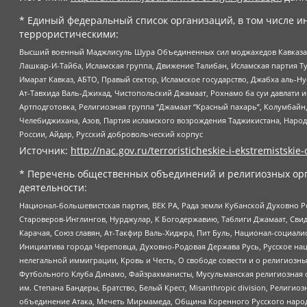
* Единый федеральный список организаций, в том числе и
террористическими:
Высший военный Маджлисуль Шура Объединенных сил моджахедов Кавказа, Ко
Лашкар-И-Тайба, Исламская группа, Движение Талибан, Исламская партия Т
Имарат Кавказ, АБТО, Правый сектор, Исламское государство, Джабха аль-
Ат-Тавхида Валь-Джихад, Чистопольский Джамаат, Рохнамо ба суи давлати и
Артподготовка, Религиозная группа “Джамаат “Красный пахарь”, Колумбайн
Челебиджихана, Азов, Партия исламского возрождения Таджикистана, Народ
России, Айдар, Русский добровольческий корпус
Источник:
http://nac.gov.ru/terroristicheskie-i-ekstremistskie-
* Перечень общественных объединений и религиозных орг
деятельности:
Национал-большевистская партия, ВЕК РА, Рада земли Кубанской Духовно
Староверов-Инглингов, Нурджулар, К Богодержавию, Таблиги Джамаат, Сви
Карачая, Союз славян, Ат-Такфир Валь-Хиджра, Пит Буль, Национал-социал
Инициатива города Череповца, Духовно-Родовая Держава Русь, Русское н
нелегальной иммиграции, Кровь и Честь, О свободе совести и о религиоз
Футбольного Клуба Динамо, Файзрахманисты, Мусульманская религиозная о
им. Степана Бандеры, Братство, Белый Крест, Misanthropic division, Рели
объединение Атака, Мечеть Мирмамеда, Община Коренного Русского народа