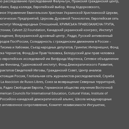
по расследованию преследований Фалуньгун, Пражский гражданский центр,
бмен, Бард колледж, Европейский выбор, Фонд Ходорковского,
ное Управление Евангельских Христиан Украинской Христианской Церкви,
огических Предприятий, Церковь Духовной Технологии, Европейская сеть
ий Институт Международных Отношений, КРИМСЬКА ПРАВОЗАХИСНА ГРУПА,
стонии, Calvert 22 Foundation, Канадский украинский конгресс, Институт
ждение, Всеукраинский духовный центр , Риддл, Русский антивоенный
ародов ПостРоссии, Солидарность с гражданским движением в России –
в Тисима и Хабомаи, Съезд народных депутатов, Гринпис Интернешнл, Фонд
ека Чернигов, Фонд Дом Прав Человека, Белорусский дом прав человека
нтр европейских исследований им Вилфрида Мартенса, Сетевое объединение
Чам Финланд, Гудзоновский институт, Фонд Демократического Развития,
актатов Свидетелей Иеговы, Гражданский Совет, Центр анализа
астоящая Россия, Глобальная сеть журналистов-расследователей, Служба
a Asocicion de Rusos Libres, Союз за возвращение Северных территорий,
еста, Радио Свободная Европа, Германское общество изучения Восточной
ouncils for International Education, Cultural Vistas, Institute of
, Российско-канадский демократический альянс, Школа международных
е антивоенное сопротивление, Комитет независимости Ингушетии,