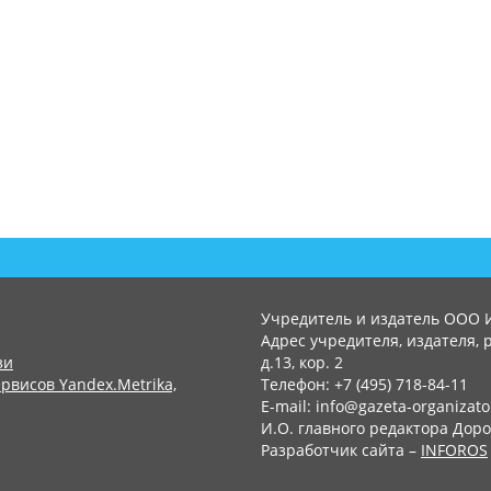
Учредитель и издатель ООО 
Адрес учредителя, издателя, р
зи
д.13, кор. 2
рвисов Yandex.Metrika,
Телефон: +7 (495) 718-84-11
E-mail: info@gazeta-organizato
И.О. главного редактора Доро
Разработчик сайта –
INFOROS