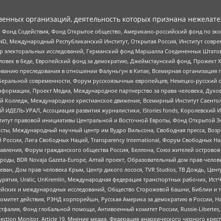
енных организаций, деятельность которых признана нежелате
 Фонд Содействия, Фонд Открытое общество, Американо-российский фонд по э
 Международный Республиканский Институт, Открытая Россия, Институт совре
р электоральных исследований, Германский фонд Маршалла Соединенных Штатов
еловек в беде, Европейский фонд за демократию, Джеймстаунский фонд, Прожект
дованию преследования в отношении Фалуньгун в Китае, Всемирная организация 
беральной современности, Форум русскоязычных европейцев, Немецко-русский о
формации, Проект Медиа, Международное партнерство за права человека, Духов
 Колледж, Международное христианское движение, Всемирный Институт Саентол
 ИДЕЛЬ-УРАЛ, Ассоциация развития журналистики, IStories fonds, Королевск
r, Институт правовой инициативы Центральной и Восточной Европы, Фонд Открытой Э
ты, Международный научный центр им Вудро Вильсона, Свободная пресса, Возро
России, Лига Свободных Наций, Transparеncy International, Форум Свободных Н
правления, Форум гражданского общества Россия, Беллона, Союз жителей острово
роды, BDR Novaja Gazeta-Europe, Алтай проект, Образовательный дом прав челов
еван, Дом прав человека Крым, Центр дикого лосося, TVR Studios, ТВ Дождь, Це
урятия, Uralic, UnKremlin, Международная федерация транспортных рабочих, Ист
ейских и международных исследований, Общество Сторожевой башни, Библии и тр
омитет действия, РЭНД корпорейшн, Русская Америка за демократию в России, Н
фалия, Фонд глобальной помощи, Антивоенный комитет России, Russie-Libertes, L
lection Monitor, Article 19, Мнение медиа, Федерация анархического черного кр