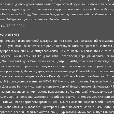
и гендерной демократии и миротворчества, Форум имени Льва Копелева, American C
г, Школа международных отношений и государственной политики им Питера Мунка
 Немцова за Свободу, Фонд имени Фридриха Науманна за свободу, Феминистско
медиа, Либерально-демократическая Лига Украины
 на
13.05.2024
ого агента:
р немецкой и европейской культуры, Центр гендерных исследований, Фонд защи
ЧА, Гуманитарное действие, Открытый Петербург, Лига Избирателей, Правовая 
иту прав заключенных, Институт глобализации и социальных движений, Центр 
ужденным и их семьям, Фонд Тольятти, Новое время, Серебряная тайга, Так-Так-
, Фонд имени Андрея Рылькова, Сфера, Центр СИБАЛЬТ, Уральская правозащитна
невосточный центр развития гражданских инициатив и социального партнерства, 
 организаций, Частное учреждение в Калининграде Совета Министров северных 
бирь, Частное учреждение в Санкт-Петербурге Совета Министров Северных Стра
а, Информационное агентство МЕМО. РУ, Институт региональной прессы, Инсти
ч, Дзугкоева Регина Николаевна, Кривенко Сергей Владимирович, Милославски
настасия Евгеньевна, Ривина Анна Валерьевна, Бойко Анатолий Николаевич, Дуг
ошель Ирина Ароновна, Шведов Григорий Сергеевич, Пономарев Лев Александро
ч, Цирульников Борис Альбертович, Гасан Ольга Павловна, Паутов Юрий Анато
Акимова Татьяна Николаевна, Золотарева Екатерина Александровна, Рачинский Я
Сергеевна, Аверин Владимир Анатольевич, Щур Татьяна Михайловна, Щур Никола