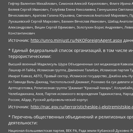
Гефтер Валентин Михайлович, Симонов Алексей Кириллович, Флиге Ирина 
Беляев Сергей Иванович, Голубева Елена Николаевна, Ганнушкина Светлана
Вячеславович, Арапова Галина Юрьевна, Свечников Анатолий Мариевич, П
Лукашевский Сергей Маркович, Бахмин Вячеслав Иванович, Шабад Анатоли
Александрович, Вицин Сергей Ефимович, Золотухин Борис Андреевич, Леви
Константинович
Источник:
http://unro.minjust.ru/NKOForeignAgent.aspx
данн
* Единый федеральный список организаций, в том числе и
террористическими:
Высший военный Маджлисуль Шура Объединенных сил моджахедов Кавказа, Ко
Лашкар-И-Тайба, Исламская группа, Движение Талибан, Исламская партия Т
Имарат Кавказ, АБТО, Правый сектор, Исламское государство, Джабха аль-
Ат-Тавхида Валь-Джихад, Чистопольский Джамаат, Рохнамо ба суи давлати и
Артподготовка, Религиозная группа “Джамаат “Красный пахарь”, Колумбайн
Челебиджихана, Азов, Партия исламского возрождения Таджикистана, Народ
России, Айдар, Русский добровольческий корпус
Источник:
http://nac.gov.ru/terroristicheskie-i-ekstremistskie-
* Перечень общественных объединений и религиозных орг
деятельности:
Национал-большевистская партия, ВЕК РА, Рада земли Кубанской Духовно