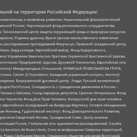
льной на территории Российской Федерации:
кономическому и правовому развитию, Национальный Демократический
менной России, Черноморский фонд регионального сотрудничества,
, Тихоокеанский центр защиты окружающей среды и природных ресурсов,
 Хармони, Родники дракона, Врачи против насильственного извлечения
по расследованию преследований Фалуньгун, Пражский гражданский центр,
бмен, Бард колледж, Европейский выбор, Фонд Ходорковского,
ное Управление Евангельских Христиан Украинской Христианской Церкви,
огических Предприятий, Церковь Духовной Технологии, Европейская сеть
ий Институт Международных Отношений, КРИМСЬКА ПРАВОЗАХИСНА ГРУПА,
стонии, Calvert 22 Foundation, Канадский украинский конгресс, Институт
ждение, Всеукраинский духовный центр , Риддл, Русский антивоенный
ародов ПостРоссии, Солидарность с гражданским движением в России –
в Тисима и Хабомаи, Съезд народных депутатов, Гринпис Интернешнл, Фонд
ека Чернигов, Фонд Дом Прав Человека, Белорусский дом прав человека
нтр европейских исследований им Вилфрида Мартенса, Сетевое объединение
Чам Финланд, Гудзоновский институт, Фонд Демократического Развития,
актатов Свидетелей Иеговы, Гражданский Совет, Центр анализа
астоящая Россия, Глобальная сеть журналистов-расследователей, Служба
a Asocicion de Rusos Libres, Союз за возвращение Северных территорий,
еста, Радио Свободная Европа, Германское общество изучения Восточной