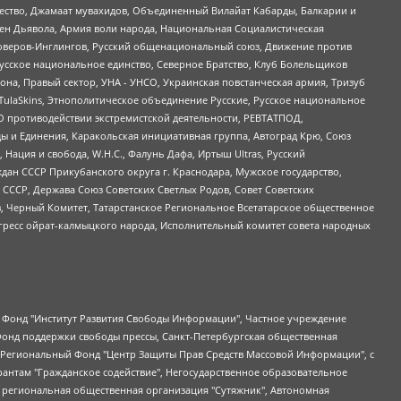
щество, Джамаат мувахидов, Объединенный Вилайат Кабарды, Балкарии и
ден Дьявола, Армия воли народа, Национальная Социалистическая
роверов-Инглингов, Русский общенациональный союз, Движение против
усское национальное единство, Северное Братство, Клуб Болельщиков
а, Правый сектор, УНА - УНСО, Украинская повстанческая армия, Тризуб
 TulaSkins, Этнополитическое объединение Русские, Русское национальное
О противодействии экстремистской деятельности, РЕВТАТПОД,
ы и Единения, Каракольская инициативная группа, Автоград Крю, Союз
 Нация и свобода, W.H.С., Фалунь Дафа, Иртыш Ultras, Русский
ан СССР Прикубанского округа г. Краснодара, Мужское государство,
СССР, Держава Союз Советских Светлых Родов, Совет Советских
в, Черный Комитет, Татарстанское Региональное Всетатарское общественное
гресс ойрат-калмыцкого народа, Исполнительный комитет совета народных
евосточное общественное движение "Маяк", Санкт-Петербургская ЛГБТ-инициативная группа "Выход", Инициативная группа ЛГБТ+ "Реверс", Алексеев Андрей Викторович, Бекбулатова Таисия Львовна, Беляев Иван Михайлович, Владыкина Елена Сергеевна, Гельман Марат Александрович, Никульшина Вероника Юрьевна, Толоконникова Надежда Андреевна, Шендерович Виктор Анатольевич, Общество с ограниченной ответственностью "Данное сообщение", Общество с ограниченной ответственностью Издательский дом "Новая глава", Айнбиндер Александра Александровна, Московский комьюнити-центр для ЛГБТ+инициатив, Благотворительный фонд развития филантропии, Deutsche Welle (Германия, Kurt-Schumacher-Strasse 3, 53113 Bonn), Борзунова Мария Михайловна, Воробьев Виктор Викторович, Голубева Анна Львовна, Константинова Алла Михайловна, Малкова Ирина Владимировна, Мурадов Мурад Абдулгалимович, Осетинская Елизавета Николаевна, Понасенков Евгений Николаевич, Ганапольский Матвей Юрьевич, Киселев Евгений Алексеевич, Борухович Ирина Григорьевна, Дремин Иван Тимофеевич, Дубровский Дмитрий Викторович, Красноярская региональная общественная организация поддержки и развития альтернативных образовательных технологий и межкультурных коммуникаций "ИНТЕРРА", Маяковская Екатерина Алексеевна, Фейгин Марк Захарович, Филимонов Андрей Викторович, Дзугкоева Регина Николаевна, Доброхотов Роман Александрович, Дудь Юрий Александрович, Елкин Сергей Владимирович, Кругликов Кирилл Игоревич, Сабунаева Мария Леонидовна, Семенов Алексей Владимирович, Шаинян Карен Багратович, Шульман Екатерина Михайловна, Асафьев Артур Валерьевич, Вахштайн Виктор Семенович, Венедиктов Алексей Алексеевич, Лушникова Екатерина Евгеньевна, Волков Леонид Михайлович, Невзоров Александр Глебович, Пархоменко Сергей Борисович, Сироткин Ярослав Николаевич, Кара-Мурза Владимир Владимирович, Баранова Наталья Владимировна, Гозман Леонид Яковлевич, Кагарлицкий Борис Юльевич, Климарев Михаил Валерьевич, Милов Владимир Станиславович, Автономная некоммерческая организация Краснодарский центр современного искусства "Типография", Моргенштерн Алишер Тагирович, Соболь Любовь Эдуардовна, Общество с ограниченной ответственностью "ЛИЗА НОРМ", Каспаров Гарри Кимович, Ходорковский Михаил Борисович, Общество с ограниченной ответственностью "Апрельские тезисы", Данилович Ирина Брониславовна, Кашин Олег Владимирович, Петров Николай Владимирович, Пивоваров Алексей Владимирович, Соколов Михаил Владимирович, Цветкова Юлия Владимировна, Чичваркин Евгений Александрович, Комитет против пыток/Команда против пыток, Общество с ограниченной ответственностью "Первый научный", Общество с ограниченной ответственностью "Вертолет и ко", Белоцерковская Вероника Борисовна, Кац Максим Евгеньевич, Лазарева Татьяна Юрьевна, Шаведдинов Руслан Табризович, Яшин Илья Валерьевич, Общество с ограниченной ответственностью "Иноагент ААВ", Алешковский Дмитрий Петрович, Альбац Евгения Марковна, Быков Дмитрий Львович, Галямина Юлия Евгеньевна, Лойко Сергей Леонидович, Мартынов Кирилл Константинович, Медведев Сергей Александрович, Крашенинников Федор Геннадиевич, Гордеева Катерина Вл