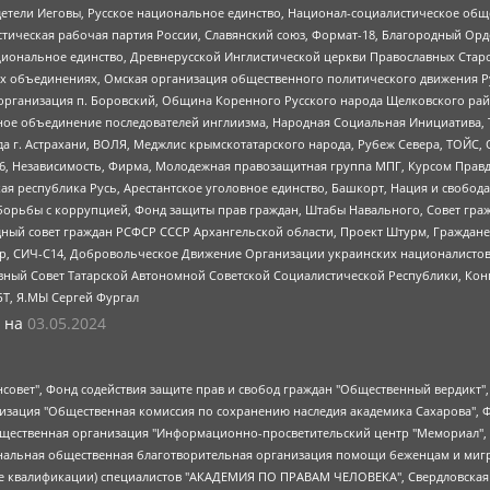
детели Иеговы, Русское национальное единство, Национал-социалистическое об
истическая рабочая партия России, Славянский союз, Формат-18, Благородный Ор
ациональное единство, Древнерусской Инглистической церкви Православных Ста
ных объединениях, Омская организация общественного политического движения Р
рганизация п. Боровский, Община Коренного Русского народа Щелковского район
гиозное объединение последователей инглиизма, Народная Социальная Инициатива,
 г. Астрахани, ВОЛЯ, Меджлис крымскотатарского народа, Рубеж Севера, ТОЙС, 
6, Независимость, Фирма, Молодежная правозащитная группа МПГ, Курсом Правд
ая республика Русь, Арестантское уголовное единство, Башкорт, Нация и свобода,
орьбы с коррупцией, Фонд защиты прав граждан, Штабы Навального, Совет гражд
ный совет граждан РСФСР СССР Архангельской области, Проект Штурм, Граждане 
tsApp, СИЧ-С14, Добровольческое Движение Организации украинских националисто
ный Совет Татарской Автономной Советской Социалистической Республики, Кон
БТ, Я.МЫ Сергей Фургал
 на
03.05.2024
мная некоммерческая организация "Центр по работе с проблемой насилия "НАСИЛИЮ.НЕТ", Межрегиональный профессиональный союз работников здравоохранения "Альянс врачей", Юридическое лицо, зарегистрированное в Латвийской Республике, SIA "Medusa Project" (регистрационный номер 40103797863, дата регистрации 10.06.2014), Некоммерческая организация "Фонд по борьбе с коррупцией", Автономная некоммерческая организация "Институт права и публичной политики", Баданин Роман Сергеевич, Гликин Максим Александрович, Железнова Мария Михайловна, Лукьянова Юлия Сергеевна, Маетная Елизавета Витальевна, Маняхин Петр Борисович, Чуракова Ольга Владимировна, Ярош Юлия Петровна, Юридическое лицо "The Insider SIA", зарегистрированное в Риге, Латвийская Республика (дата регистрации 26.06.2015), являющееся администратором доменного имени интернет-издания "The Insider SIA", https://theins.ru, Постернак Алексей Евгеньевич, Рубин Михаил Аркадьевич, Анин Роман Александрович, Юридическое лицо Istories fonds, зарегистрированное в Латвийской Республике (регистрационный номер 50008295751, дата регистрации 24.02.2020), Великовский Дмитрий Александрович, Долинина Ирина Николаевна, Мароховская Алеся Алексеевна, Шлейнов Роман Юрьевич, Шмагун Олеся Валентиновна, Общество с ограниченной ответственностью "Альтаир 2021", Общество с ограниченной ответственностью "Вега 2021", Общество с ограниченной ответственностью "Главный редактор 2021", Общество с ограниченной ответственностью "Ромашки монолит", Важенков Артем Валерьевич, Ивановская областная общественная организация "Центр гендерных исследований", Гурман Юрий Альбертович, Медиапроект "ОВД-Инфо", Егоров Владимир Владимирович, Жилинский Владимир Александрович, Общество с ограниченной ответственностью "ЗП", Иванова София Юрьевна, Карезина Инна Павловна, Кильтау Екатерина Викторовна, Петров Алексей Викторович, Пискунов Сергей Евгеньевич, Смирнов Сергей Сергеевич, Тихонов Михаил Сергеевич, Общество с ограниченной ответственностью "ЖУРНАЛИСТ-ИНОСТРАННЫЙ АГЕНТ", Арапова Галина Юрьевна, Вольтская Татьяна Анатольевна, Американская компания "Mason G.E.S. Anonymous Foundation" (США), являющаяся владельцем интернет-издания https://mnews.world/, Компания "Stichting Bellingcat", зарегистрированная в Нидерландах (дата регистрации 11.07.2018), Захаров Андрей Вячеславович, Клепиковская Екатерина Дмитриевна, Общество с ограниченной ответственностью "МЕМО", Перл Роман Александрович, Симонов Евгений Алексеевич, Соловьева Елена Анатольевна, Сотников Даниил Владимирович, Сурначева Елизавета Дмитриевна, Автономная некоммерческая организация по защите прав человека и информированию населения "Якутия – Наше Мнение", Общество с ограниченной ответственностью "Москоу диджитал медиа", с 26.01.2023 Общество с ограниченной ответственностью "Чайка Белые сады", Ветошкина Валерия Валерьевна, Заговора Максим Александрович, Межрегиональное общественное движение "Российская ЛГБТ - сеть", Оленичев Максим Владимирович, Павлов Иван Юрьевич, Скворцова Елена Сергеевна, Общество с ограниченной ответственностью "Как бы инагент", Кочетков Игорь Викторович, Общество с ограниченной ответственностью "Честные выборы", Еланчик Олег Александрович, Общество с ограниченной ответственностью "Нобелевский призыв", Гималова Регина Эмилевна, Григорьев Андрей Валерьевич, Григорьева Алина Александровна, Ассоциация по содействию защите прав призывников, альтернативнослужащих и военнослужащих "Правозащитная группа "Гражданин.Армия.Право", Хисамова Регина Фаритовна, Автономная некоммерческая организация по реализации социально-правовых программ "Лилит", Дальн