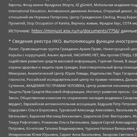
Европы, Фонд имени Фридриха Эберта, XZ gGmbH, Мобильная академия поддержк
International Education, Антивоенное движение Антальи, Открытый диало
отношений им Нормана Патерсона, Центр Гражданских Свобод, Фонд Бориса
Прометей, Stop Occupation of Karelia, Вернись живым, Фридом Хаус, СОТА 
Источник:
https://minjust.gov.ru/ru/documents/7756/
данные
* Сведения реестра НКО, выполняющих функции иностранн
Лилит, Правозащитная группа Гражданин.Армия.Право, Нижегородский цент
борьбы с коррупцией, Альянс врачей, НАСИЛИЮ.НЕТ, Мы против СПИДа, СВЕ
содействия развитию средств массовой информации, Горячая Линия, В защ
охраны здоровья и защиты прав граждан, Благотворительный фонд помощи ос
Мемориал, Аналитический Центр Юрия Левады, Издательство Парк Гагарина
гласности, Российский исследовательский центр по правам человека, Даль
Сутяжник, АКАДЕМИЯ ПО ПРАВАМ ЧЕЛОВЕКА, Центр развития некоммерческих
Защиты Прав Средств Массовой Информации, Институт развития прессы - Си
Закон, Общественная комиссия по сохранению наследия академика Сахаров
вердикт, Евразийская антимонопольная ассоциация, Бедушев Петр Петрови
Сидорович Ольга Борисовна, Туровский Александр Алексеевич, Васильева А
Евгеньевич, Барахоев Магомед Бекханович, Шарипков Олег Викторович, М
Тимур Рифгатович, Романова Ольга Евгеньевна, Щаров Сергей Алексадрови
Петровна, Кочеткова Татьяна Владимировна, Чуркина Наталья Валерьевна, 
Илларионова Юлия Юрьевна, Саранг Анна Васильевна, Захарова Светлана 