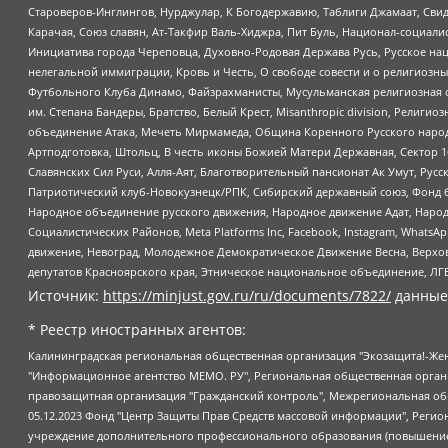
Староверов-Инглингов, Нурджулар, К Богодержавию, Таблиги Джамаат, Сви
Карачая, Союз славян, Ат-Такфир Валь-Хиджра, Пит Буль, Национал-социал
Инициатива города Череповца, Духовно-Родовая Держава Русь, Русское н
нелегальной иммиграции, Кровь и Честь, О свободе совести и о религиоз
Футбольного Клуба Динамо, Файзрахманисты, Мусульманская религиозная о
им. Степана Бандеры, Братство, Белый Крест, Misanthropic division, Рели
объединение Атака, Мечеть Мирмамеда, Община Коренного Русского народа
Артподготовка, Штольц, В честь иконы Божией Матери Державная, Сектор 1
Славянских Сил Руси, Алля-Аят, Благотворительный пансионат Ак Умут, Русск
Патриотический клуб-Новокузнецк/РПК, Сибирский державный союз, Фонд б
Народное объединение русского движения, Народное движение Адат, Народ
Социалистических Районов, Meta Platforms Inc, Facebook, Instagram, Wha
движение, Невоград, Молодежное Демократическое Движение Весна, Верхов
депутатов Красноярского края, Этническое национальное объединение, ЛГ
Источник:
https://minjust.gov.ru/ru/documents/7822/
данные
* Реестр иностранных агентов:
Калининградская региональная общественная организация "Экозащита!-Женсовет", Фонд содействия защите прав и свобод граждан "Общественный вердикт", Фонд "Институт Развития Свободы Информации", Частное учреждение "Информационное агентство МЕМО. РУ", Региональная общественная организация "Общественная комиссия по сохранению наследия академика Сахарова", Фонд поддержки свободы прессы, Санкт-Петербургская общественная правозащитная организация "Гражданский контроль", Межрегиональная общественная организация "Информационно-просветительский центр "Мемориал", Региональный Фонд "Центр Защиты Прав Средств Массовой Информации", с 05.12.2023 Фонд "Центр Защиты Прав Средств массовой информации", Региональная общественная благотворительная организация помощи беженцам и мигрантам "Гражданское содействие", Негосударственное образовательное учреждение дополнительного профессионального образования (повышение квалификации) специалистов "АКАДЕМИЯ ПО ПРАВАМ ЧЕЛОВЕКА", Свердловская региональная общественная организация "Сутяжник", Автономная некоммерческая организация "Центр независимых социологических исследований", Союз общественных объединений "Российский исследовательский центр по правам человека", Региональное общественное учреждение научно-информационный центр "МЕМОРИАЛ", Некоммерческая организация "Фонд защиты гласности", Автономная некоммерческая организация "Институт прав человека", Городская общественная организация "Екатеринбургское общество "МЕМОРИАЛ", Городская общественная организация "Рязанское историко-просветительское и правозащитное общество "Мемориал" (Рязанский Мемориал), Челябинский региональный орган общественной самодеятельности – женское общественное объединение "Женщины Евразии", Челябинский региональный орган общественной самодеятельности "Уральская правозащитная группа", Фонд содействия защите здоровья и социальной справедливости имени Андрея Рылькова, Автономная Некоммерческая Организация "Аналитический Центр Юрия Левады", Автономная некоммерческая организация социальной поддержки населения "Проект Апрель", Региональная общественная организация помощи женщинам и детям, находящимся в кризисной ситуации "Информационно-методический центр "Анна", Фонд содействия развитию массовых коммуникаций и правовому просвещению "Так-так-Так", Фонд содействия устойчивому развитию "Серебряная тайга", Свердловский региональный общественный фонд социальных проектов "Новое время", "Idel.Реалии", Кавказ.Реалии, Крым.Реалии, Телеканал Настоящее Время, Татаро-башкирская служба Радио Свобода (Azatliq Radiosi), Радио Свободная Европа/Радио Свобода (PCE/PC), "Сибирь.Реалии", "Фактограф", Благотворительный фонд помощи осужденным и их семьям, Автономная некоммерческая организация "Институт глобализации и социальных движений", Фонд "В защиту прав заключенных", Частное учреждение "Центр поддержки и содействия развитию средств массовой информации", Пензенский региональный общественный благотворительный фонд "Гражданский союз", "Север.Реалии", Некоммерческая организация Фонд "Правовая инициатива", Общество с ограниченной ответственностью "Радио Свободная Европа/Радио Свобода", Чешское информационное агентство "MEDIUM-ORIENT", Красноярская региональная общественная организация "Мы против СПИДа", Камалягин Денис Николаевич, Маркелов Сергей Евгеньевич, Пономарев Лев Александрович, Савицкая Людмила Алексеевна, Автоно