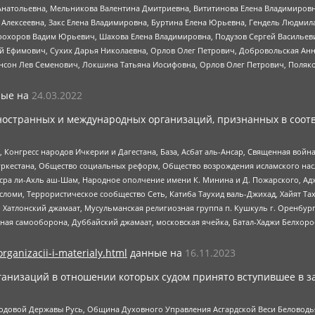
Анатольевна, Мельникова Валентина Дмитриевна, Вититинова Елена Владимировн
 Алексеевна, Закс Елена Владимировна, Буртина Елена Юрьевна, Гендель Людмил
рохоров Вадим Юрьевич, Шахова Елена Владимировна, Подузов Сергей Васильеви
й Ефимович, Сухих Дарья Николаевна, Орлов Олег Петрович, Добровольская Анн
нсон Лев Семенович, Локшина Татьяна Иосифовна, Орлов Олег Петрович, Поляк
ые на
24.03.2022
ностранных и международных организаций, признанных в соотв
нгресс народов Ичкерии и Дагестана, База, Асбат аль-Ансар, Священная война,
уркестана, Общество социальных реформ, Общество возрождения исламского насл
Нусра ли-Ахль аш-Шам, Народное ополчение имени К. Минина и Д. Пожарского, Ад
сломи, Террористическое сообщество Сеть, Катиба Таухид валь-Джихад, Хайят Тах
, Хатлонский джамаат, Мусульманская религиозная группа п. Кушкуль г. Оренбу
ная самооборона, Дуббайский джамаат, московская ячейка, Батал-Хаджи Белхор
organizacii-i-materialy.html
данные на
16.11.2023
анизаций в отношении которых судом принято вступившее в з
 Родовой Державы Русь, Община Духовного Управления Асгардской Веси Беловод