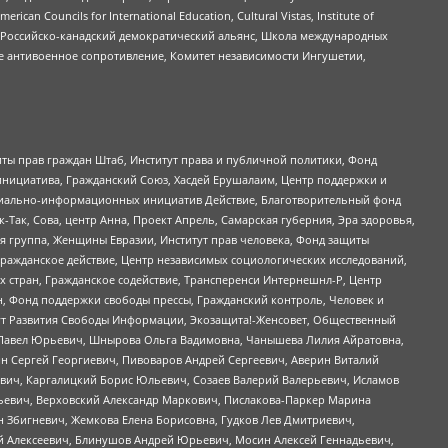
ouncils for International Education, Cultural Vistas, Institute of
, Российско-канадский демократический альянс, Школа международных
е антивоенное сопротивление, Комитет независимости Ингушетии,
ты прав граждан Штаб, Институт права и публичной политики, Фонд
инициатива, Гражданский Союз, Хасдей Ерушалаим, Центр поддержки и
социально-информационных инициатив Действие, Благотворительный фонд
Так, Сова, центр Анна, Проект Апрель, Самарская губерния, Эра здоровья,
я группа, Женщины Евразии, Институт прав человека, Фонд защиты
Гражданское действие, Центр независимых социологических исследований,
стран, Гражданское содействие, Трансперенси Интернешнл-Р, Центр
н, Фонд поддержки свободы прессы, Гражданский контроль, Человек и
тут Развития Свободы Информации, Экозащита!-Женсовет, Общественный
й Павел Юрьевич, Шнырова Ольга Вадимовна, Чанышева Лилия Айратовна,
ин Сергей Георгиевич, Пивоваров Андрей Сергеевич, Аверин Виталий
вич, Каргалицкий Борис Юльевич, Созаев Валерий Валерьевич, Исламов
льевич, Верховский Александр Маркович, Пислакова-Паркер Марина
н Збигневич, Жемкова Елена Борисовна, Гудков Лев Дмитриевич,
й Алексеевич, Блинушов Андрей Юрьевич, Мосин Алексей Геннадьевич,