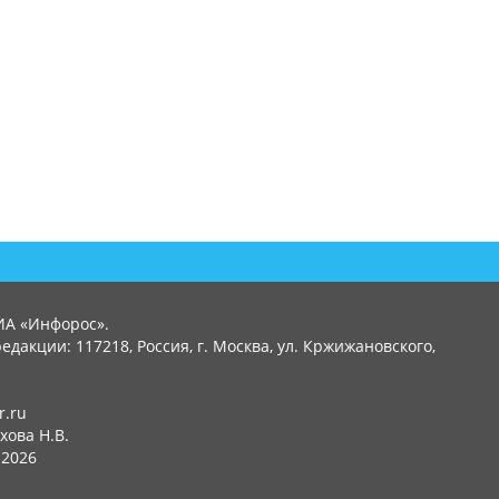
ИА «Инфорос».
едакции: 117218, Россия, г. Москва, ул. Кржижановского,
r.ru
хова Н.В.
2026