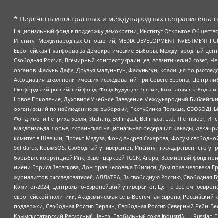
* Перечень иностранных и международных неправительств
Национальный фонд в поддержку демократии, Институт Открытое Общество
Институт Международных Отношений, MEDIA DEVELOPMENT INVESTMENT FUND,
Европейская Платформа за Демократические Выборы, Международный цент
Свободная Россия, Всемирный конгресс украинцев, Атлантический совет, Ч
органов, Фалунь Дафа, Друзья Фалуньгун, Фалуньгун, Коалиция по рассле
Ассоциация школ политических исследований при Совете Европы, Центр ли
Оксфордский российский фонд, Фонд Будущее России, Компания свободы ин
Новое Поколение, Духовное Учебное Заведение Международный Библейский
организаций по наблюдению за выборами, Республика Польша, СВОБОДНЫЙ
Фонд имени Генриха Бёлля, Stichting Bellingcat, Bellingcat Ltd, The Inside
Макдональда-Лорье, Украинская национальная федерация Канады, Декабрис
комитет в Швеции, Проект Медуза, Фонд Андрея Сахарова, Форум свободной 
Solidarus, КрымSOS, Свободный университет, Институт государственного у
борьбы с коррупцией Инк, Завет церквей TCCN, Агора, Всемирный фонд при
имени Бориса Звозскова, Дом прав человека Тбилиси, Дом прав человека Ер
журналистов расследователей, АЛЛАТРА, За свободную Россию, Свободная Б
Комитет-2024, Центрально-Европейский университет, Центр восточноевроп
европейской политики, Академическая сеть Восточная Европа, Российский к
поддержки, Свободная Россия Берлин, Свободная Россия Северный Рейн-Вест
Крымскотатарский Ресурсный Центр, Глобальный союз IndustriALL, Russian E