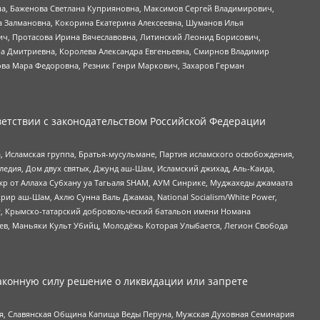
а, Баженова Светлана Куприяновна, Максимов Сергей Владимирович,
а Залмановна, Кокорина Екатерина Алексеевна, Шуманов Илья
ч, Протасова Ирина Вячеславовна, Литинский Леонид Борисович,
а Дмитриевна, Королева Александра Евгеньевна, Смирнов Владимир
ова Мара Федоровна, Резник Генри Маркович, Захаров Герман
етствии с законодательством Российской Федерации
 Исламская группа, Братья-мусульмане, Партия исламского освобождения,
едия, Дом двух святых, Джунд аш-Шам, Исламский джихад, Аль-Каида,
жр от Аллаха Субхану уа Тагьаля SHAM, АУМ Синрике, Муджахеды джамаата
рир аш-Шам, Ахлю Сунна Валь Джамаа, National Socialism/White Power,
рг, Крымско-татарский добровольческий батальон имени Номана
оев, Маньяки Культ Убийц, Молодёжь Которая Улыбается, Легион Свобода
аконную силу решение о ликвидации или запрете
ья, Славянская Община Капища Веды Перуна, Мужская Духовная Семинария