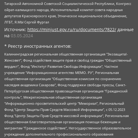
Татарской Автономной Советской Социалистической Республики, Конгресс
ойрат-калмыцкого народа, Исполнительный комитет совета народных
депутатов Красноярского края, Этническое национальное объединение,
ЛГБТ, Я.МЫ Сергей Фургал
Источник:
https://minjust.gov.ru/ru/documents/7822/
данные
на
03.05.2024
* Реестр иностранных агентов:
Калининградская региональная общественная организация "Экозащита!-Женсовет", Фонд содействия защите прав и свобод граждан "Общественный вердикт", Фонд "Институт Развития Свободы Информации", Частное учреждение "Информационное агентство МЕМО. РУ", Региональная общественная организация "Общественная комиссия по сохранению наследия академика Сахарова", Фонд поддержки свободы прессы, Санкт-Петербургская общественная правозащитная организация "Гражданский контроль", Межрегиональная общественная организация "Информационно-просветительский центр "Мемориал", Региональный Фонд "Центр Защиты Прав Средств Массовой Информации", с 05.12.2023 Фонд "Центр Защиты Прав Средств массовой информации", Региональная общественная благотворительная организация помощи беженцам и мигрантам "Гражданское содействие", Негосударственное образовательное учреждение дополнительного профессионального образования (повышение квалификации) специалистов "АКАДЕМИЯ ПО ПРАВАМ ЧЕЛОВЕКА", Свердловская региональная общественная организация "Сутяжник", Автономная некоммерческая организация "Центр независимых социологических исследований", Союз общественных объединений "Российский исследовательский центр по правам человека", Региональное общественное учреждение научно-информационный центр "МЕМОРИАЛ", Некоммерческая организация "Фонд защиты гласности", Автономная некоммерческая организация "Институт прав человека", Городская общественная организация "Екатеринбургское общество "МЕМОРИАЛ", Городская общественная организация "Рязанское историко-просветительское и правозащитное общество "Мемориал" (Рязанский Мемориал), Челябинский региональный орган общественной самодеятельности – женское общественное объединение "Женщины Евразии", Челябинский региональный орган общественной самодеятельности "Уральская правозащитная группа", Фонд содействия защите здоровья и социальной справедливости имени Андрея Рылькова, Автономная Некоммерческая Организация "Аналитический Центр Юрия Левады", Автономная некоммерческая организация социальной поддержки населения "Проект Апрель", Региональная общественная организация помощи женщинам и детям, находящимся в кризисной ситуации "Информационно-методический центр "Анна", Фонд содействия развитию массовых коммуникаций и правовому просвещению "Так-так-Так", Фонд содействия устойчивому развитию "Серебряная тайга", Свердловский региональный общественный фонд социальных проектов "Новое время", "Idel.Реалии", Кавказ.Реалии, Крым.Реалии, Телеканал Настоящее Время, Татаро-башкирская служба Радио Свобода (Azatliq Radiosi), Радио Свободная Европа/Радио Свобода (PCE/PC), "Сибирь.Реалии", "Фактограф", Благотворительный фонд помощи осужденным и их семьям, Автономная некоммерческая организация "Институт глобализации и социальных движений", Фонд "В защиту прав заключенных", Частное учреждение "Центр поддержки и содействия развитию средств массовой информации", Пензенский региональный общественный благотворительный фонд "Гражданский союз", "Север.Реалии", Некоммерческая организация Фонд "Правовая инициатива", Общество с ограниченной ответственностью "Радио Свободная Европа/Радио Свобода", Чешское информационное агентство "MEDIUM-ORIENT", Красноярская региональная общественная организация "Мы против СПИДа", Камалягин Денис Николаевич, Маркелов Сергей Евгеньевич, Пономарев Лев Александрович, Савицкая Людмила Алексеевна, Автономная некоммерческая организация "Центр по работе с проблемой насилия "НАСИЛИЮ.НЕТ", Межрегиональный профессиональный союз работников здравоохранения "Альянс врачей", Юридическое лицо, зарегистрированное в Латвийской Республике, SIA "Medusa Project" (регистрационный номер 40103797863, дата регистрации 10.06.2014), Некоммерческая организация "Фонд по борьбе с коррупцией", Автономная некоммерческая организация "Институт права и публичной политики", Баданин Роман Сергеевич, Гликин Максим Александрович, Железнова Мария Михайловна, Лукьянова Юлия Сергеевна, Маетная Елизавета Витальевна, Маняхин Петр Борисович, Чуракова Ольга Владимировна, Ярош Юлия Петровна, Юридическое лицо "The Insider SIA", зарегистрированное в Риге, Латвийская Республика (дата регистрации 26.06.2015), являющееся администратором доменного имени интернет-издания "The Insider SIA", https://theins.ru, Постернак Алексей Евгеньевич, Рубин Михаил Аркадьевич, Анин Роман Александрович, Юридическое лицо Istories fonds, зарегистрированное в Латвийской Республике (регистрационный номер 50008295751, дата регистрации 24.02.2020), Великовский Дмитрий Александрович, Долинина Ирина Николаевна, Мароховская Алеся Алексеевна, Шлейнов Роман Юрьевич, Шмагун Олеся Валентиновна, Общество с ограниченной ответственностью "Альтаир 2021", Общество с ограниченной ответственностью "Вега 2021", Общество с ограниченной ответственностью "Главный редактор 2021", Общество с ограниченной ответственностью "Ромашки монолит", Важенков Артем Валерьевич, Ивановская областная общественная организация "Центр гендерных исследований", Гурман Юрий Альбертович, Медиапроект "ОВД-Инфо", Егоров Владимир Владимирович, Жилинский Владимир Александрович, Общество с ограниченной ответственностью "ЗП", Иванова София Юрьевна, Карезина Инна Павловна, Кильтау Екатерина Викторовна, Петров Алексей Викторович, Пискунов Сергей Евгеньевич, Смирнов Сергей Сергеевич, Тихонов Михаил Сергеевич, Общество с ограниченной ответственностью "ЖУРНАЛИСТ-ИНОСТРАННЫЙ АГЕНТ", Арапова Галина Юрьевна, Вольтская Татьяна Анатольевна, Американская компания "Mason G.E.S. Anonymous Foundation" (США), являющаяся владельцем интернет-издания https://mnews.world/, Компания "Stichting Bellingcat", зарегистрированная в Нидерландах (дата регистрации 11.07.2018), Захаров Андрей Вячеславович, Клепиковская Екатерина Дмитриевна, Общество с ограниченной ответственностью "МЕМО", Перл Роман Александрович, Симонов Евгений Алексеевич, Соловьева Елена Анатольевна, Сотников Даниил Владимирович, Сурначева Елизавета Дмитриевна, Автономная некоммерческая организация по защите прав человека и информированию населения "Якутия – Наше Мнение", Общество с ограниченной ответственностью "Москоу диджитал медиа", с 26.01.2023 Общество с ограниченной ответственностью "Чайка Белые сады", Ветошкина Валерия Валерьевна, Заговора Максим Александрович, Межрегиональное общественное движение "Российская ЛГБТ - сеть", Оленичев Максим Владимирович, Павлов Иван Юрьевич, Скворцова Елена Сергеевна, Общество с ограниченной ответственностью "Как бы инагент", Кочетков Игорь Викторович, Общество с ограниченной ответственностью "Честные выборы", Еланчик Олег Александрович, Общество с ограниченной ответственностью "Нобелевский призыв", Гималова Регина Эмилевна, Григорьев Андрей Валерьевич, Григорьева Алина Александровна, Ассоциация по содействию защите прав призывников, альтернативнослужащих и военнослужащих "Правозащитная группа "Гражданин.Армия.Право", Хисамова Регина Фаритовна, Автономная некоммерческая организация по реализации социально-правовых программ "Лилит", Дальневосточное общественное движение "Маяк", Санкт-Петербургская ЛГБТ-инициативная группа "Выход", Инициативная группа ЛГБТ+ "Реверс", Алексеев Андрей Викторович, Бекбулатова Таисия Львовна, Беляев Иван Михайлович, Владыкина Елена Сергеевна, Гельман Марат Александрович, Никульшина Вероника Юрьевна, Толоконникова Надежда Андреевна, Шендерович Виктор Анатольевич, Общество с ограниченной ответственностью "Данное сообщение", Общество с ограниченной ответственностью Издательский дом "Новая глава", Айнбиндер Александра Александровна, Московский комьюнити-центр для ЛГБТ+инициатив, Благотворительный фонд развития филантропии, Deutsche Welle (Германия, Kurt-Schumacher-Strasse 3, 53113 Bonn), Борзунова Мария Михайловна, Воробьев Виктор Викторович, Голубева Анна Львовна, Константинова Алла Михайловна, Малкова Ирина Владимировна, Мурадов Мурад Абдулгалимович, Осетинская Елизавета Николаевна, Понасенков Евгений Николаевич, Ганапольский Матвей Юрьевич, Киселев Евгений Алексеевич, Борухович Ирина Григорьевна, Дремин Иван Тимофеевич, Дубровский Дмитрий Викторович, Красноярская региональная общественная организация поддержки и развития альтернативных образовательных технологий и межкультурных коммуникаций "ИНТЕРРА", Маяковская Екатерина Алексеевна, Фейгин Марк Захарович, Филимонов Андрей Викторович, Дзугкоева Регина Николаевна, Доброхотов Роман Александрович, Дудь Юрий Александрович, Елкин Сергей Владимирович, Кругликов Кирилл Игоревич, Сабунаева Мария Леонидовна, Семенов Алексей Владимирович, Шаинян Карен Багратович, Шульман Екатерина Михайловна, Асафьев Артур Валерьевич, Вахштайн Виктор Семенович, Венедиктов Алексей Алексеевич, Лушникова Екатерина Евгеньевна, Волков Леонид Михайлович, Невзоров Александр Глебович, Пархоменко Сергей Борисович, Сироткин Ярослав Николаевич, Кара-Мурза Владимир Владимирович, Баранова Наталья Владимировна, Гозман Леонид Яковлевич, Кагарлицкий Борис Юльевич, Климарев Михаил Валерьевич, Милов Владимир Станиславович, Автономная некоммерческая организация Краснодарский центр современного искусства "Типография", Моргенштерн Алишер Тагирович, Соболь Любовь Эдуардовна, Общество с ограниченной ответственностью "ЛИЗА НОРМ", Каспаров Гарри Кимович, Ходорковский Михаил Борисович, Общество с ограниченной ответственностью "Апрельские тезисы", Данилович Ирина Брониславовна, Кашин Олег Владимирович, Петров Николай Владимирович, Пивоваров Алексей Владимирович, Соколов Михаил Владимирович, Цветкова Юлия Владимировна, Чичваркин Евгений Александрович, Комитет против пыток/Команда против пыток, Общество с ограниченной ответственностью "Первый научный", Общество с ограниченной ответственностью "Вертолет и ко", Белоцерковская Вероника Борисовна, Кац Максим Евгеньевич, Лазарева Татьяна Юрьевна, Шаведдинов Руслан Табризович, Яшин Илья Валерьевич, Общество с ограниченной ответственностью "Иноагент ААВ", Алешковский Дмитрий Петрович, Альбац Евгения Марковна, Быков Дмитрий Львович, Галямина Юлия Евгеньевна, Лойко Сергей Леонидович, Мартынов Кирилл Константинович, Медведев Сергей Александрович, Крашенинников Федор Геннадиевич, Гордеева Катерина Вл