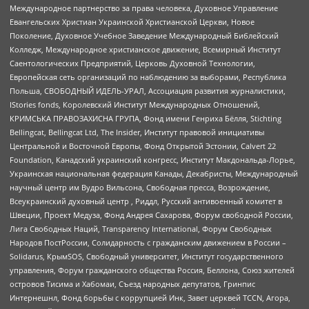
Международное партнерство за права человека, Духовное Управление
Евангельских Христиан Украинской Христианской Церкви, Новое
Поколение, Духовное Учебное Заведение Международный Библейский
Колледж, Международное христианское движение, Всемирный Институт
Саентологических Предприятий, Церковь Духовной Технологии,
Европейская сеть организаций по наблюдению за выборами, Республика
Польша, СВОБОДНЫЙ ИДЕЛЬ-УРАЛ, Ассоциация развития журналистики,
IStories fonds, Королевский Институт Международных Отношений,
КРИМСЬКА ПРАВОЗАХИСНА ГРУПА, Фонд имени Генриха Бёлля, Stichting
Bellingcat, Bellingcat Ltd, The Insider, Институт правовой инициативы
Центральной и Восточной Европы, Фонд Открытой Эстонии, Calvert 22
Foundation, Канадский украинский конгресс, Институт Макдональда-Лорье,
Украинская национальная федерация Канады, Декабристы, Международный
научный центр им Вудро Вильсона, Свободная пресса, Возрождение,
Всеукраинский духовный центр , Риддл, Русский антивоенный комитет в
Швеции, Проект Медуза, Фонд Андрея Сахарова, Форум свободной России,
Лига Свободных Наций, Transparеncy International, Форум Свободных
Народов ПостРоссии, Солидарность с гражданским движением в России –
Solidarus, КрымSOS, Свободный университет, Институт государственного
управления, Форум гражданского общества Россия, Беллона, Союз жителей
островов Тисима и Хабомаи, Съезд народных депутатов, Гринпис
Интернешнл, Фонд борьбы с коррупцией Инк, Завет церквей TCCN, Агора,