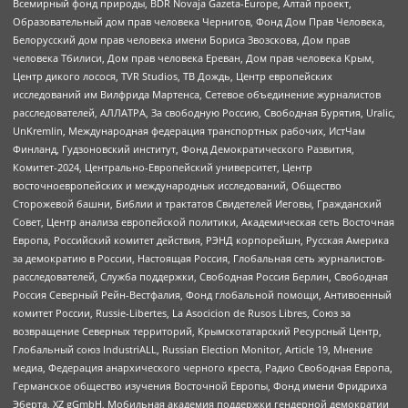
Всемирный фонд природы, BDR Novaja Gazeta-Europe, Алтай проект,
Образовательный дом прав человека Чернигов, Фонд Дом Прав Человека,
Белорусский дом прав человека имени Бориса Звозскова, Дом прав
человека Тбилиси, Дом прав человека Ереван, Дом прав человека Крым,
Центр дикого лосося, TVR Studios, ТВ Дождь, Центр европейских
исследований им Вилфрида Мартенса, Сетевое объединение журналистов
расследователей, АЛЛАТРА, За свободную Россию, Свободная Бурятия, Uralic,
UnKremlin, Международная федерация транспортных рабочих, ИстЧам
Финланд, Гудзоновский институт, Фонд Демократического Развития,
Комитет-2024, Центрально-Европейский университет, Центр
восточноевропейских и международных исследований, Общество
Сторожевой башни, Библии и трактатов Свидетелей Иеговы, Гражданский
Совет, Центр анализа европейской политики, Академическая сеть Восточная
Европа, Российский комитет действия, РЭНД корпорейшн, Русская Америка
за демократию в России, Настоящая Россия, Глобальная сеть журналистов-
расследователей, Служба поддержки, Свободная Россия Берлин, Свободная
Россия Северный Рейн-Вестфалия, Фонд глобальной помощи, Антивоенный
комитет России, Russie-Libertes, La Asocicion de Rusos Libres, Союз за
возвращение Северных территорий, Крымскотатарский Ресурсный Центр,
Глобальный союз IndustriALL, Russian Election Monitor, Article 19, Мнение
медиа, Федерация анархического черного креста, Радио Свободная Европа,
Германское общество изучения Восточной Европы, Фонд имени Фридриха
Эберта, XZ gGmbH, Мобильная академия поддержки гендерной демократии