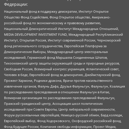
Федерации:
Национальный фонд в поддержку демократии, Институт Открытое
Общество Фонд Содействия, Фонд Открытое общество, Американо-
российский фонд по экономическому и правовому развитию,
Национальный Демократический Институт Международных Отношений,
MEDIA DEVELOPMENT INVESTMENT FUND, Международный Республиканский
Институт, Открытая Россия, Институт современной России, Черноморский
фонд регионального сотрудничества, Европейская Платформа за
Демократические Выборы, Международный центр электоральных
исследований, Германский фонд Маршалла Соединенных Штатов,
Тихоокеанский центр защиты окружающей среды и природных ресурсов,
Свободная Россия, Всемирный конгресс украинцев, Атлантический совет,
Человек в беде, Европейский фонд за демократию, Джеймстаунский фонд,
Прожект Хармони, Родники дракона, Врачи против насильственного
извлечения органов, Фалунь Дафа, Друзья Фалуньгун, Фалуньгун, Коалиция
по расследованию преследования в отношении Фалуньгун в Китае,
Всемирная организация по расследованию преследований Фалуньгун,
Пражский гражданский центр, Ассоциация школ политических
исследований при Совете Европы, Центр либеральной современности,
Форум русскоязычных европейцев, Немецко-русский обмен, Бард колледж,
Европейский выбор, Фонд Ходорковского, Оксфордский российский фонд,
Фонд Будущее России, Компания свободы информации, Проект Медиа,