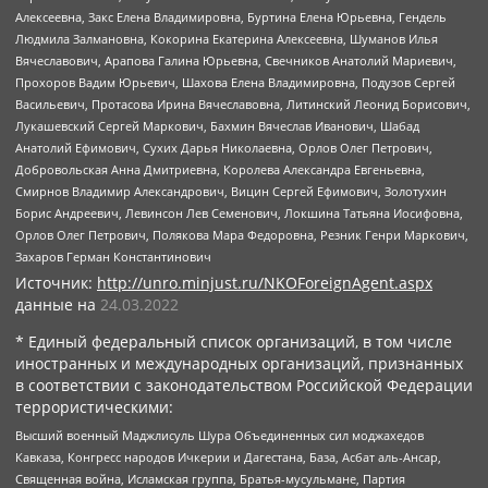
Алексеевна, Закс Елена Владимировна, Буртина Елена Юрьевна, Гендель
Людмила Залмановна, Кокорина Екатерина Алексеевна, Шуманов Илья
Вячеславович, Арапова Галина Юрьевна, Свечников Анатолий Мариевич,
Прохоров Вадим Юрьевич, Шахова Елена Владимировна, Подузов Сергей
Васильевич, Протасова Ирина Вячеславовна, Литинский Леонид Борисович,
Лукашевский Сергей Маркович, Бахмин Вячеслав Иванович, Шабад
Анатолий Ефимович, Сухих Дарья Николаевна, Орлов Олег Петрович,
Добровольская Анна Дмитриевна, Королева Александра Евгеньевна,
Смирнов Владимир Александрович, Вицин Сергей Ефимович, Золотухин
Борис Андреевич, Левинсон Лев Семенович, Локшина Татьяна Иосифовна,
Орлов Олег Петрович, Полякова Мара Федоровна, Резник Генри Маркович,
Захаров Герман Константинович
Источник:
http://unro.minjust.ru/NKOForeignAgent.aspx
данные на
24.03.2022
* Единый федеральный список организаций, в том числе
иностранных и международных организаций, признанных
в соответствии с законодательством Российской Федерации
террористическими:
Высший военный Маджлисуль Шура Объединенных сил моджахедов
Кавказа, Конгресс народов Ичкерии и Дагестана, База, Асбат аль-Ансар,
Священная война, Исламская группа, Братья-мусульмане, Партия