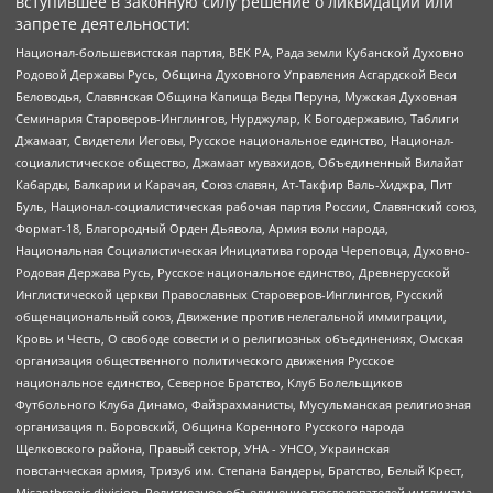
вступившее в законную силу решение о ликвидации или
запрете деятельности:
Национал-большевистская партия, ВЕК РА, Рада земли Кубанской Духовно
Родовой Державы Русь, Община Духовного Управления Асгардской Веси
Беловодья, Славянская Община Капища Веды Перуна, Мужская Духовная
Семинария Староверов-Инглингов, Нурджулар, К Богодержавию, Таблиги
Джамаат, Свидетели Иеговы, Русское национальное единство, Национал-
социалистическое общество, Джамаат мувахидов, Объединенный Вилайат
Кабарды, Балкарии и Карачая, Союз славян, Ат-Такфир Валь-Хиджра, Пит
Буль, Национал-социалистическая рабочая партия России, Славянский союз,
Формат-18, Благородный Орден Дьявола, Армия воли народа,
Национальная Социалистическая Инициатива города Череповца, Духовно-
Родовая Держава Русь, Русское национальное единство, Древнерусской
Инглистической церкви Православных Староверов-Инглингов, Русский
общенациональный союз, Движение против нелегальной иммиграции,
Кровь и Честь, О свободе совести и о религиозных объединениях, Омская
организация общественного политического движения Русское
национальное единство, Северное Братство, Клуб Болельщиков
Футбольного Клуба Динамо, Файзрахманисты, Мусульманская религиозная
организация п. Боровский, Община Коренного Русского народа
Щелковского района, Правый сектор, УНА - УНСО, Украинская
повстанческая армия, Тризуб им. Степана Бандеры, Братство, Белый Крест,
Misanthropic division, Религиозное объединение последователей инглиизма,