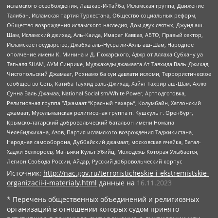
исламского освобождения, Лашкар-И-Тайба, Исламская группа, Движение
Талибан, Исламская партия Туркестана, Общество социальных реформ,
Общество возрождения исламского наследия, Дом двух святых, Джунд аш-
Шам, Исламский джихад, Аль-Каида, Имарат Кавказ, АБТО, Правый сектор,
Исламское государство, Джабха аль-Нусра ли-Ахль аш-Шам, Народное
ополчение имени К. Минина и Д. Пожарского, Аджр от Аллаха Субхану уа
Тагьаля SHAM, АУМ Синрике, Муджахеды джамаата Ат-Тавхида Валь-Джихад,
Чистопольский Джамаат, Рохнамо ба суи давлати исломи, Террористическое
сообщество Сеть, Катиба Таухид валь-Джихад, Хайят Тахрир аш-Шам, Ахлю
Сунна Валь Джамаа, National Socialism/White Power, Артподготовка,
Религиозная группа “Джамаат “Красный пахарь”, Колумбайн, Хатлонский
джамаат, Мусульманская религиозная группа п. Кушкуль г. Оренбург,
Крымско-татарский добровольческий батальон имени Номана
Челебиджихана, Азов, Партия исламского возрождения Таджикистана,
Народная самооборона, Дуббайский джамаат, московская ячейка, Батал-
Хаджи Белхороев, Маньяки Культ Убийц, Молодёжь Которая Улыбается,
Легион Свобода России, Айдар, Русский добровольческий корпус
Источник:
http://nac.gov.ru/terroristicheskie-i-ekstremistskie-
organizacii-i-materialy.html
данные на
16.11.2023
* Перечень общественных объединений и религиозных
организаций в отношении которых судом принято