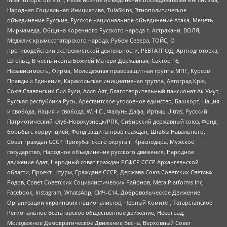
Народная Социальная Инициатива, TulaSkins, Этнополитическое
объединение Русские, Русское национальное объединение Атака, Мечеть
Мирмамеда, Община Коренного Русского народа г. Астрахани, ВОЛЯ,
Меджлис крымскотатарского народа, Рубеж Севера, ТОЙС, О
противодействии экстремистской деятельности, РЕВТАТПОД, Артподготовка,
Штольц, В честь иконы Божией Матери Державная, Сектор 16,
Независимость, Фирма, Молодежная правозащитная группа МПГ, Курсом
Правды и Единения, Каракольская инициативная группа, Автоград Крю,
Союз Славянских Сил Руси, Алля-Аят, Благотворительный пансионат Ак Умут,
Русская республика Русь, Арестантское уголовное единство, Башкорт, Нация
и свобода, Нация и свобода, W.H.С., Фалунь Дафа, Иртыш Ultras, Русский
Патриотический клуб-Новокузнецк/РПК, Сибирский державный союз, Фонд
борьбы с коррупцией, Фонд защиты прав граждан, Штабы Навального,
Совет граждан СССР Прикубанского округа г. Краснодара, Мужское
государство, Народное объединение русского движения, Народное
движение Адат, Народный совет граждан РСФСР СССР Архангельской
области, Проект Штурм, Граждане СССР, Держава Союз Советских Светлых
Родов, Совет Советских Социалистических Районов, Meta Platforms Inc,
Facebook, Instagram, WhatsApp, СИЧ-С14, Добровольческое Движение
Организации украинских националистов, Черный Комитет, Татарстанское
Региональное Всетатарское общественное движение, Невоград,
Молодежное Демократическое Движение Весна, Верховный Совет