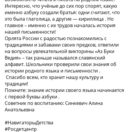
Интересно, что учёные до сих пор спорят, какую
именно азбуку создали братья: одни считают, что
это была глаголица, а другие — кириллица . Но
главное – именно с их трудов началась история
нашей письменности!
Орлята России с радостью познакомились с
традициями и забавами своих предков, ответили
на вопросы увлекательной викторины «Аз Буки
Ведия» – так раньше назывался славянский
алфавит. Школьники проверили свои знания об
истории родного языка и письменности .
Спасибо всем, кто хранит нашу культуру и
традиции!
Помните: знание истории своего языка начинается
с первой буквы азбуки .
Советник по воспитанию: Синкевич Алина
Анатольевна
#НавигаторыДетства
#Росдетцентр