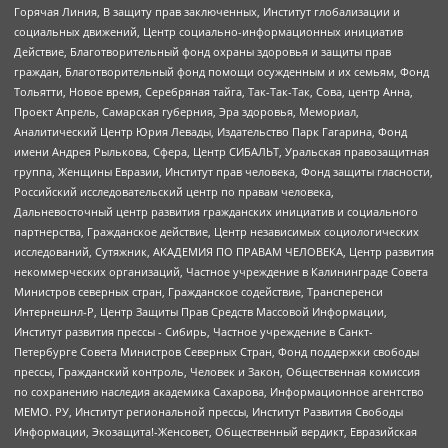
Горячая Линия, В защиту прав заключенных, Институт глобализации и
социальных движений, Центр социально-информационных инициатив
Действие, Благотворительный фонд охраны здоровья и защиты прав
граждан, Благотворительный фонд помощи осужденным и их семьям, Фонд
Тольятти, Новое время, Серебряная тайга, Так-Так-Так, Сова, центр Анна,
Проект Апрель, Самарская губерния, Эра здоровья, Мемориал,
Аналитический Центр Юрия Левады, Издательство Парк Гагарина, Фонд
имени Андрея Рылькова, Сфера, Центр СИБАЛЬТ, Уральская правозащитная
группа, Женщины Евразии, Институт прав человека, Фонд защиты гласности,
Российский исследовательский центр по правам человека,
Дальневосточный центр развития гражданских инициатив и социального
партнерства, Гражданское действие, Центр независимых социологических
исследований, Сутяжник, АКАДЕМИЯ ПО ПРАВАМ ЧЕЛОВЕКА, Центр развития
некоммерческих организаций, Частное учреждение в Калининграде Совета
Министров северных стран, Гражданское содействие, Трансперенси
Интернешнл-Р, Центр Защиты Прав Средств Массовой Информации,
Институт развития прессы - Сибирь, Частное учреждение в Санкт-
Петербурге Совета Министров Северных Стран, Фонд поддержки свободы
прессы, Гражданский контроль, Человек и Закон, Общественная комиссия
по сохранению наследия академика Сахарова, Информационное агентство
МЕМО. РУ, Институт региональной прессы, Институт Развития Свободы
Информации, Экозащита!-Женсовет, Общественный вердикт, Евразийская