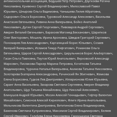
антимонопольная ассоциация, Бедушев Петр Петрович, Дзугкоева Регина
Николаевна, Кривенко Сергей Владимирович, Милославский Павел
Юрьевич, Шнырова Ольга Вадимовна, Чанышева Лилия Айратовна,
Сидорович Ольга Борисовна, Туровский Александр Алексеевич, Васильева
Анастасия Евгеньевна, Ривина Анна Валерьевна, Бойко Анатолий
Николаевич, Дугин Сергей Георгиевич, Пивоваров Андрей Сергеевич,
Аверин Виталий Евгеньевич, Барахоев Магомед Бекханович, Шарипков
Олег Викторович, Мошель Ирина Ароновна, Шведов Григорий Сергеевич,
Пономарев Лев Александрович, Каргалицкий Борис Юльевич, Созаев
Валерий Валерьевич, Исламов Тимур Рифгатович, Романова Ольга
Евгеньевна, Щаров Сергей Алексадрович, Цирульников Борис Альбертович,
Гасан Ольга Павловна, Паутов Юрий Анатольевич, Верховский Александр
Маркович, Пислакова-Паркер Марина Петровна, Кочеткова Татьяна
Владимировна, Чуркина Наталья Валерьевна, Акимова Татьяна Николаевна,
Золотарева Екатерина Александровна, Рачинский Ян Збигневич, Жемкова
Елена Борисовна, Гудков Лев Дмитриевич, Илларионова Юлия Юрьевна,
Саранг Анна Васильевна, Захарова Светлана Сергеевна, Аверин Владимир
Анатольевич, Щур Татьяна Михайловна, Щур Николай Алексеевич,
Блинушов Андрей Юрьевич, Мосин Алексей Геннадьевич, Гефтер Валентин
Михайлович, Симонов Алексей Кириллович, Флиге Ирина Анатольевна,
Мельникова Валентина Дмитриевна, Вититинова Елена Владимировна,
Баженова Светлана Куприяновна, Максимов Сергей Владимирович, Беляев
Сергей Иванович, Голубева Елена Николаевна, Ганнушкина Светлана