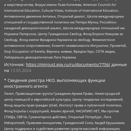
и миротворчества, Форум имени Льва Копелева, American Councils for
International Education, Cultural Vistas, Institute of International Education,
Антивоенное движение Антальи, Открытый диалог, Школа международных
отношений и государственной политики им Питера Мунка, Российско-
канадский демократический альянс, Школа международных отношений им
Нормана Патерсона, Центр Гражданских Свобод, Фонд Бориса Немцова за
Свободу, Фонд имени Фридриха Науманна за свободу, Феминистское
антивоенное сопротивление, Комитет независимости Ингушетии, Прометей,
Stop Occupation of Karelia, Вернись живым, Фридом Хаус, СОТА медиа,
Либерально-демократическая Лига Украины
Источник:
https://minjust.gov.ru/ru/documents/7756/
данные
на
13.05.2024
* Сведения реестра НКО, выполняющих функции
иностранного агента:
Лилит, Правозащитная группа Гражданин.Армия.Право, Нижегородский
центр немецкой и европейской культуры, Центр гендерных исследований,
Фонд защиты прав граждан Штаб, Институт права и публичной политики,
Фонд борьбы с коррупцией, Альянс врачей, НАСИЛИЮ.НЕТ, Мы против
СПИДа, СВЕЧА, Гуманитарное действие, Открытый Петербург, Лига
Избирателей, Правовая инициатива, Гражданский Союз, Хасдей Ерушалаим,
Центр поддержки и содействия развитию средств массовой информации,