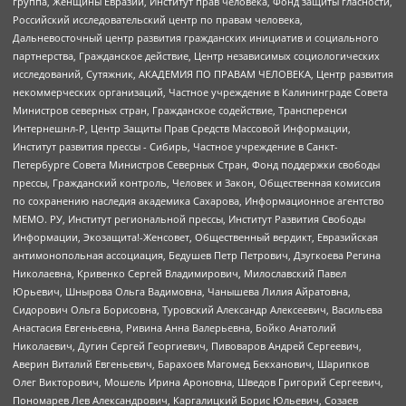
группа, Женщины Евразии, Институт прав человека, Фонд защиты гласности,
Российский исследовательский центр по правам человека,
Дальневосточный центр развития гражданских инициатив и социального
партнерства, Гражданское действие, Центр независимых социологических
исследований, Сутяжник, АКАДЕМИЯ ПО ПРАВАМ ЧЕЛОВЕКА, Центр развития
некоммерческих организаций, Частное учреждение в Калининграде Совета
Министров северных стран, Гражданское содействие, Трансперенси
Интернешнл-Р, Центр Защиты Прав Средств Массовой Информации,
Институт развития прессы - Сибирь, Частное учреждение в Санкт-
Петербурге Совета Министров Северных Стран, Фонд поддержки свободы
прессы, Гражданский контроль, Человек и Закон, Общественная комиссия
по сохранению наследия академика Сахарова, Информационное агентство
МЕМО. РУ, Институт региональной прессы, Институт Развития Свободы
Информации, Экозащита!-Женсовет, Общественный вердикт, Евразийская
антимонопольная ассоциация, Бедушев Петр Петрович, Дзугкоева Регина
Николаевна, Кривенко Сергей Владимирович, Милославский Павел
Юрьевич, Шнырова Ольга Вадимовна, Чанышева Лилия Айратовна,
Сидорович Ольга Борисовна, Туровский Александр Алексеевич, Васильева
Анастасия Евгеньевна, Ривина Анна Валерьевна, Бойко Анатолий
Николаевич, Дугин Сергей Георгиевич, Пивоваров Андрей Сергеевич,
Аверин Виталий Евгеньевич, Барахоев Магомед Бекханович, Шарипков
Олег Викторович, Мошель Ирина Ароновна, Шведов Григорий Сергеевич,
Пономарев Лев Александрович, Каргалицкий Борис Юльевич, Созаев