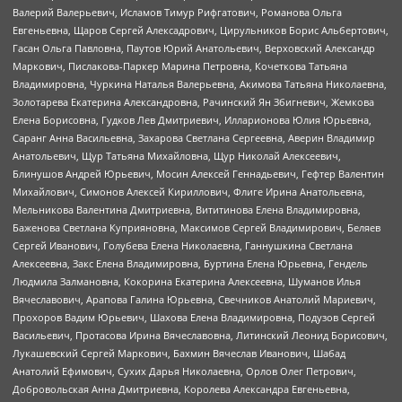
Валерий Валерьевич, Исламов Тимур Рифгатович, Романова Ольга
Евгеньевна, Щаров Сергей Алексадрович, Цирульников Борис Альбертович,
Гасан Ольга Павловна, Паутов Юрий Анатольевич, Верховский Александр
Маркович, Пислакова-Паркер Марина Петровна, Кочеткова Татьяна
Владимировна, Чуркина Наталья Валерьевна, Акимова Татьяна Николаевна,
Золотарева Екатерина Александровна, Рачинский Ян Збигневич, Жемкова
Елена Борисовна, Гудков Лев Дмитриевич, Илларионова Юлия Юрьевна,
Саранг Анна Васильевна, Захарова Светлана Сергеевна, Аверин Владимир
Анатольевич, Щур Татьяна Михайловна, Щур Николай Алексеевич,
Блинушов Андрей Юрьевич, Мосин Алексей Геннадьевич, Гефтер Валентин
Михайлович, Симонов Алексей Кириллович, Флиге Ирина Анатольевна,
Мельникова Валентина Дмитриевна, Вититинова Елена Владимировна,
Баженова Светлана Куприяновна, Максимов Сергей Владимирович, Беляев
Сергей Иванович, Голубева Елена Николаевна, Ганнушкина Светлана
Алексеевна, Закс Елена Владимировна, Буртина Елена Юрьевна, Гендель
Людмила Залмановна, Кокорина Екатерина Алексеевна, Шуманов Илья
Вячеславович, Арапова Галина Юрьевна, Свечников Анатолий Мариевич,
Прохоров Вадим Юрьевич, Шахова Елена Владимировна, Подузов Сергей
Васильевич, Протасова Ирина Вячеславовна, Литинский Леонид Борисович,
Лукашевский Сергей Маркович, Бахмин Вячеслав Иванович, Шабад
Анатолий Ефимович, Сухих Дарья Николаевна, Орлов Олег Петрович,
Добровольская Анна Дмитриевна, Королева Александра Евгеньевна,