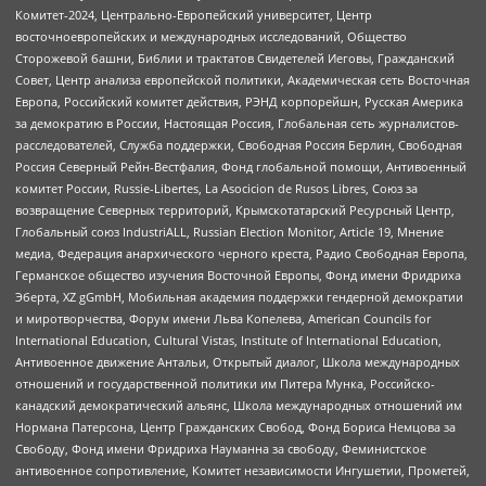
Комитет-2024, Центрально-Европейский университет, Центр
восточноевропейских и международных исследований, Общество
Сторожевой башни, Библии и трактатов Свидетелей Иеговы, Гражданский
Совет, Центр анализа европейской политики, Академическая сеть Восточная
Европа, Российский комитет действия, РЭНД корпорейшн, Русская Америка
за демократию в России, Настоящая Россия, Глобальная сеть журналистов-
расследователей, Служба поддержки, Свободная Россия Берлин, Свободная
Россия Северный Рейн-Вестфалия, Фонд глобальной помощи, Антивоенный
комитет России, Russie-Libertes, La Asocicion de Rusos Libres, Союз за
возвращение Северных территорий, Крымскотатарский Ресурсный Центр,
Глобальный союз IndustriALL, Russian Election Monitor, Article 19, Мнение
медиа, Федерация анархического черного креста, Радио Свободная Европа,
Германское общество изучения Восточной Европы, Фонд имени Фридриха
Эберта, XZ gGmbH, Мобильная академия поддержки гендерной демократии
и миротворчества, Форум имени Льва Копелева, American Councils for
International Education, Cultural Vistas, Institute of International Education,
Антивоенное движение Антальи, Открытый диалог, Школа международных
отношений и государственной политики им Питера Мунка, Российско-
канадский демократический альянс, Школа международных отношений им
Нормана Патерсона, Центр Гражданских Свобод, Фонд Бориса Немцова за
Свободу, Фонд имени Фридриха Науманна за свободу, Феминистское
антивоенное сопротивление, Комитет независимости Ингушетии, Прометей,