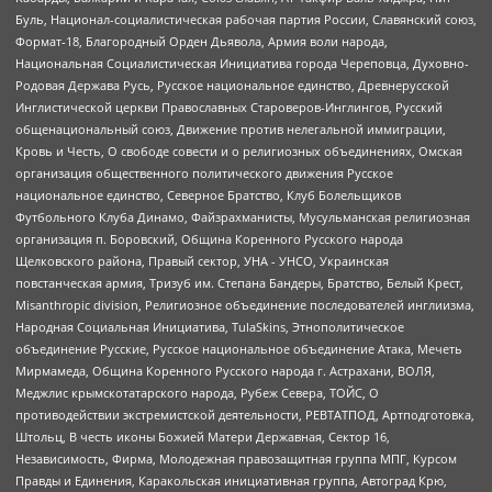
Буль, Национал-социалистическая рабочая партия России, Славянский союз,
Формат-18, Благородный Орден Дьявола, Армия воли народа,
Национальная Социалистическая Инициатива города Череповца, Духовно-
Родовая Держава Русь, Русское национальное единство, Древнерусской
Инглистической церкви Православных Староверов-Инглингов, Русский
общенациональный союз, Движение против нелегальной иммиграции,
Кровь и Честь, О свободе совести и о религиозных объединениях, Омская
организация общественного политического движения Русское
национальное единство, Северное Братство, Клуб Болельщиков
Футбольного Клуба Динамо, Файзрахманисты, Мусульманская религиозная
организация п. Боровский, Община Коренного Русского народа
Щелковского района, Правый сектор, УНА - УНСО, Украинская
повстанческая армия, Тризуб им. Степана Бандеры, Братство, Белый Крест,
Misanthropic division, Религиозное объединение последователей инглиизма,
Народная Социальная Инициатива, TulaSkins, Этнополитическое
объединение Русские, Русское национальное объединение Атака, Мечеть
Мирмамеда, Община Коренного Русского народа г. Астрахани, ВОЛЯ,
Меджлис крымскотатарского народа, Рубеж Севера, ТОЙС, О
противодействии экстремистской деятельности, РЕВТАТПОД, Артподготовка,
Штольц, В честь иконы Божией Матери Державная, Сектор 16,
Независимость, Фирма, Молодежная правозащитная группа МПГ, Курсом
Правды и Единения, Каракольская инициативная группа, Автоград Крю,