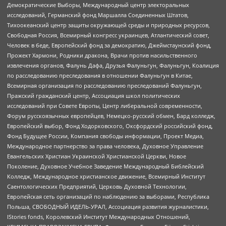
Демократические Выборы, Международный центр электоральных
исследований, Германский фонд Маршалла Соединенных Штатов,
Тихоокеанский центр защиты окружающей среды и природных ресурсов,
Свободная Россия, Всемирный конгресс украинцев, Атлантический совет,
Человек в беде, Европейский фонд за демократию, Джеймстаунский фонд,
Прожект Хармони, Родники дракона, Врачи против насильственного
извлечения органов, Фалунь Дафа, Друзья Фалуньгун, Фалуньгун, Коалиция
по расследованию преследования в отношении Фалуньгун в Китае,
Всемирная организация по расследованию преследований Фалуньгун,
Пражский гражданский центр, Ассоциация школ политических
исследований при Совете Европы, Центр либеральной современности,
Форум русскоязычных европейцев, Немецко-русский обмен, Бард колледж,
Европейский выбор, Фонд Ходорковского, Оксфордский российский фонд,
Фонд Будущее России, Компания свободы информации, Проект Медиа,
Международное партнерство за права человека, Духовное Управление
Евангельских Христиан Украинской Христианской Церкви, Новое
Поколение, Духовное Учебное Заведение Международный Библейский
Колледж, Международное христианское движение, Всемирный Институт
Саентологических Предприятий, Церковь Духовной Технологии,
Европейская сеть организаций по наблюдению за выборами, Республика
Польша, СВОБОДНЫЙ ИДЕЛЬ-УРАЛ, Ассоциация развития журналистики,
IStories fonds, Королевский Институт Международных Отношений,