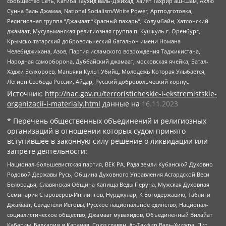
сообщество Сеть, Катиба Таухид валь-Джихад, Хайят Тахрир аш-Шам, Ахлю
Сунна Валь Джамаа, National Socialism/White Power, Артподготовка,
Религиозная группа “Джамаат “Красный пахарь”, Колумбайн, Хатлонский
джамаат, Мусульманская религиозная группа п. Кушкуль г. Оренбург,
Крымско-татарский добровольческий батальон имени Номана
Челебиджихана, Азов, Партия исламского возрождения Таджикистана,
Народная самооборона, Дуббайский джамаат, московская ячейка, Батал-
Хаджи Белхороев, Маньяки Культ Убийц, Молодёжь Которая Улыбается,
Легион Свобода России, Айдар, Русский добровольческий корпус
Источник:
http://nac.gov.ru/terroristicheskie-i-ekstremistskie-
organizacii-i-materialy.html
данные на
16.11.2023
* Перечень общественных объединений и религиозных
организаций в отношении которых судом принято
вступившее в законную силу решение о ликвидации или
запрете деятельности:
Национал-большевистская партия, ВЕК РА, Рада земли Кубанской Духовно
Родовой Державы Русь, Община Духовного Управления Асгардской Веси
Беловодья, Славянская Община Капища Веды Перуна, Мужская Духовная
Семинария Староверов-Инглингов, Нурджулар, К Богодержавию, Таблиги
Джамаат, Свидетели Иеговы, Русское национальное единство, Национал-
социалистическое общество, Джамаат мувахидов, Объединенный Вилайат
Кабарды, Балкарии и Карачая, Союз славян, Ат-Такфир Валь-Хиджра, Пит