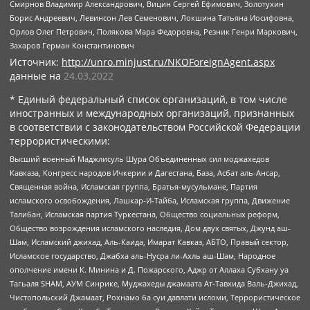
Смирнов Владимир Александрович, Вицин Сергей Ефимович, Золотухин
Борис Андреевич, Левинсон Лев Семенович, Локшина Татьяна Иосифовна,
Орлов Олег Петрович, Полякова Мара Федоровна, Резник Генри Маркович,
Захаров Герман Константинович
Источник:
http://unro.minjust.ru/NKOForeignAgent.aspx
данные на
24.03.2022
* Единый федеральный список организаций, в том числе
иностранных и международных организаций, признанных
в соответствии с законодательством Российской Федерации
террористическими:
Высший военный Маджлисуль Шура Объединенных сил моджахедов
Кавказа, Конгресс народов Ичкерии и Дагестана, База, Асбат аль-Ансар,
Священная война, Исламская группа, Братья-мусульмане, Партия
исламского освобождения, Лашкар-И-Тайба, Исламская группа, Движение
Талибан, Исламская партия Туркестана, Общество социальных реформ,
Общество возрождения исламского наследия, Дом двух святых, Джунд аш-
Шам, Исламский джихад, Аль-Каида, Имарат Кавказ, АБТО, Правый сектор,
Исламское государство, Джабха аль-Нусра ли-Ахль аш-Шам, Народное
ополчение имени К. Минина и Д. Пожарского, Аджр от Аллаха Субхану уа
Тагьаля SHAM, АУМ Синрике, Муджахеды джамаата Ат-Тавхида Валь-Джихад,
Чистопольский Джамаат, Рохнамо ба суи давлати исломи, Террористическое