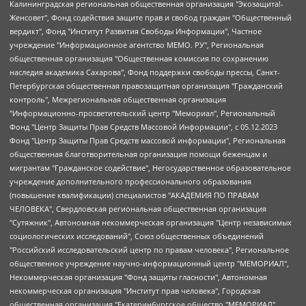
Калининградская региональная общественная организация "Экозащита!-Женсовет", Фонд содействия защите прав и свобод граждан "Общественный вердикт", Фонд "Институт Развития Свободы Информации", Частное учреждение "Информационное агентство МЕМО. РУ", Региональная общественная организация "Общественная комиссия по сохранению наследия академика Сахарова", Фонд поддержки свободы прессы, Санкт-Петербургская общественная правозащитная организация "Гражданский контроль", Межрегиональная общественная организация "Информационно-просветительский центр "Мемориал", Региональный Фонд "Центр Защиты Прав Средств Массовой Информации", с 05.12.2023 Фонд "Центр Защиты Прав Средств массовой информации", Региональная общественная благотворительная организация помощи беженцам и мигрантам "Гражданское содействие", Негосударственное образовательное учреждение дополнительного профессионального образования (повышение квалификации) специалистов "АКАДЕМИЯ ПО ПРАВАМ ЧЕЛОВЕКА", Свердловская региональная общественная организация "Сутяжник", Автономная некоммерческая организация "Центр независимых социологических исследований", Союз общественных объединений "Российский исследовательский центр по правам человека", Региональное общественное учреждение научно-информационный центр "МЕМОРИАЛ", Некоммерческая организация "Фонд защиты гласности", Автономная некоммерческая организация "Институт прав человека", Городская общественная организация "Екатеринбургское общество "МЕМОРИАЛ", Городская общественная организация "Рязанское историко-просветительское и правозащитное общество "Мемориал" (Рязанский Мемориал), Челябинский региональный орган общественной самодеятельности – женское общественное объединение "Женщины Евразии", Челябинский региональный орган общественной самодеятельности "Уральская правозащитная группа", Фонд содействия защите здоровья и социальной справедливости имени Андрея Рылькова, Автономная Некоммерческая Организация "Аналитический Центр Юрия Левады", Автономная некоммерческая организация социальной поддержки населения "Проект Апрель", Региональная общественная организация помощи женщинам и детям, находящимся в кризисной ситуации "Информационно-методический центр "Анна", Фонд содействия развитию массовых коммуникаций и правовому просвещению "Так-так-Так", Фонд содействия устойчивому развитию "Серебряная тайга", Свердловский региональный общественный фонд социальных проектов "Новое время", "Idel.Реалии", Кавказ.Реалии, Крым.Реалии, Телеканал Настоящее Время, Татаро-башкирская служба Радио Свобода (Azatliq Radiosi), Радио Свободная Европа/Радио Свобода (PCE/PC), "Сибирь.Реалии", "Фактограф", Благотворительный фонд помощи осужденным и их семьям, Автономная некоммерческая организация "Институт глобализации и социальных движений", Фонд "В защиту прав заключенных", Частное учреждение "Центр поддержки и содействия развитию средств массовой информации", Пензенский региональный общественный благотворительный фонд "Гражданский союз", "Север.Реалии", Некоммерческая организация Фонд "Правовая инициатива", Общество с ограниченной ответственностью "Радио Свободная Европа/Радио Свобода", Чешское информационное агентство "MEDIUM-ORIENT", Красноярская региональная общественная организация "Мы против СПИДа", Камалягин Денис Николаевич, Маркелов Сергей Евгеньевич, Пономарев Лев Александрович, Савицкая Людмила Алексеевна, Автономная некоммерческая организация "Центр по работе с проблемой насилия "НАСИЛИЮ.НЕТ", Межрегиональный профессиональный союз работников здравоохранения "Альянс врачей", Юридическое лицо, зарегистрированное в Латвийской Республике, SIA "Medusa Project" (регистрационный номер 40103797863, дата регистрации 10.06.2014), Некоммерческая организация "Фонд по борьбе с коррупцией", Автономная некоммерческая организация "Институт права и публичной политики", Баданин Роман Сергеевич, Гликин Максим Александрович, Железнова Мария Михайловна, Лукьянова Юлия Сергеевна, Маетная Елизавета Витальевна, Маняхин Петр Борисович, Чуракова Ольга Владимировна, Ярош Юлия Петровна, Юридическое лицо "The Insider SIA", зарегистрированное в Риге, Латвийская Республика (дата регистрации 26.06.2015), являющееся администратором доменного имени интернет-издания "The Insider SIA", https://theins.ru, Постернак Алексей Евгеньевич, Рубин Михаил Аркадьевич, Анин Роман Александрович, Юридическое лицо Istories fonds, зарегистрированное в Латвийской Республике (регистрационный номер 50008295751, дата регистрации 24.02.2020), Великовский Дмитрий Александрович, Долинина Ирина Николаевна, Мароховская Алеся Алексеевна, Шлейнов Роман Юрьевич, Шмагун Олеся Валентиновна, Общество с ограниченной ответственностью "Альтаир 2021", Общество с ограниченной ответственностью "Вега 2021", Общество с ограниченной ответственностью "Главный редактор 2021", Общество с ограниченной ответственностью "Ромашки монолит", Важенков Артем Валерьевич, Ивановская областная общественная организация "Центр гендерных исследований", Гурман Юрий Альбертович, Медиапроект "ОВД-Инфо", Егоров Владимир Владимирович, Жилинский Владимир Александрович, Общество с ограниченной ответственностью "ЗП", Иванова София Юрьевна, Карезина Инна Павловна, Кильтау Екатерина Викторовна, Петров Алексей Викторович, Пискунов Сергей Евгеньевич, Смирнов Сергей Сергеевич, Тихонов Михаил Сергеевич, Общество с ограниченной ответственностью "ЖУРНАЛИСТ-ИНОСТРАННЫЙ АГЕНТ", Арапова Галина Юрьевна, Вольтская Татьяна Анатольевна, Американская компания "Mason G.E.S. Anonymous Foundation" (США), являющаяся владельцем интернет-издания https://mnews.world/, Компания "Stichting Bellingcat", зарегистрированная в Нидерландах (дата регистрации 11.07.2018), Захаров Андрей Вячеславович, Клепиковская Екатерина Дмитриевна, Общество с ограниченной ответственностью "МЕМО", Перл Роман Александрович, Симонов Евгений Алексеевич, Соловьева Елена Анатольевна, Сотников Даниил Владимирович, Сурначева Елизавета Дмитриевна, Автономная некоммерческая организация по защите прав человека и информированию населения "Якутия – Наше Мнение", Общество с ограниченной ответственностью "Москоу диджитал медиа", с 26.01.2023 Общество с ограниченной ответственностью "Чайка Белые сады", Ветошкина Валерия Валерьевна, Заговора Максим Александрович, Межрегиональное общественное движение "Российская ЛГБТ - сеть", Оленичев Максим Владимирович, Павлов Иван Юрьевич, Скворцова Елена Сергеевна, Общество с ограниченной ответственностью "Как бы инагент", Кочетков Игорь Викторович, Общество с ограниченной ответственностью "Честные выборы", Еланчик Олег Александрович, Общество с ограниченной ответственностью "Нобелевский призыв", Гималова Регина Эмилевна, Григорьев Андрей Валерьевич, Григорьева Алина Александровна, Ассоциация по содействию защите прав призывников, альтернативнослужащих и военнослужащих "Правозащитная группа "Гражданин.Армия.Право", Хисамова Регина Фаритовна, Автономная некоммерческая организация по реализации социально-правовых программ "Лилит", Дальневосточное общественное движение "Маяк", Санкт-Петербургская ЛГБТ-инициативная группа "Выход", Инициативная группа ЛГБТ+ "Реверс", Алексеев Андрей Викторович, Бекбулатова Таисия Львовна, Беляев Иван Михайлович, Владыкина Елена Сергеевна, Гельман Марат Александрович, Никульшина Вероника Юрьевна, Толоконникова Надежда Андреевна, Шендерович Виктор Анатольевич, Общество с ограниченной ответственностью "Данное сообщение", Общество с ограниченной ответственностью Издательский дом "Новая глава", Айнбиндер Александра Александровна, Московский комьюнити-центр для ЛГБТ+инициатив, Благотворительный фонд развития филантропии, Deutsche Welle (Германия, Kurt-Schumacher-Strasse 3, 53113 Bonn), Борзунова Мария Михайловна, Воробьев Виктор Викторович, Голубева Анна Львовна, Константинова Алла Михайловна, Малкова Ирина Владимировна, Мурадов Мурад Абдулгалимович, Осетинская Елизавета Николаевна, Понасенков Евгений Николаевич, Ганапольский Матвей Юрьевич, Киселев Евгений Алексеевич, Борухович Ирина Григорьевна, Дремин Иван Тимофеевич, Дубровский Дмитрий Викторович, Красноярская региональная общественная организация поддержки и развития альтернативных образовательных технологий и межкультурных коммуникаций "ИНТЕРРА", Маяковская Екатерина Алексеевна, Фейгин Марк Захарович, Филимонов Андрей Викторович, Дзугкоева Регина Николаевна, Доброхотов Роман Александрович, Дудь Юрий Александрович, Елкин Сергей Владимирович, Кругликов Кирилл Игоревич, Сабунаева Мария Леонидовна, Семенов Алексей Владимирович, Шаинян Карен Багратович, Шульман Екатерина Михайловна, Асафьев Артур Валерьевич, Вахштайн Виктор Семенович, Венедиктов Алексей Алексеевич, Лушникова Екатерина Евгеньевна, Волков Леонид Михайлович, Невзоров Александр Глебович, Пархоменко Сергей Борисович, Сироткин Ярослав Николаевич, Кара-Мурза Владимир Владимирович, Баранова Наталья Владимировна, Гозман Леонид Яковлевич, Кагарлицкий Борис Юльевич, Климарев Михаил Валерьевич, Милов Владимир Станиславович, Автономная некоммерческая организация Краснодарский центр современного искусства "Типография", Моргенштерн Алишер Тагирович, Соболь Любовь Эдуардовна, Общество с ограниченной ответственностью "ЛИЗА НОРМ", Каспаров Гарри Кимович, Ходорковский Михаил Борисович, Общество с ограниченной ответственностью "Апрельские тезисы", Данилович Ирина Брониславовна, Кашин Олег Владимирович, Петров Николай Владимирович, Пивоваров Алексей Владимирович, Соколов Михаил Владимирович, Цветкова Юлия Владимировна, Чичваркин Евгений Александрович, Комитет против пыток/Команда против пыток, Общество с ограниченной ответственностью "Первый научный", Общество с ограниченной ответственностью "Вертолет и ко", Белоцерковская Вероника Борисовна, Кац Максим Евгеньевич, Лазарева Татьяна Юрьевна, Шаведдинов Руслан Табризович, Яшин Илья Валерьевич, Общество с ограниченной ответственностью "Иноагент ААВ", Алешковский Дмитрий Петрович, Альбац Евгения Марковна, Быков Дмитрий Львович, Галямина Юлия Евгеньевна, Лойко Сергей Леонидович, Мартынов Кирилл Константинович, Медведев Сергей Александрович, Крашенинников Федор Геннадиевич, Гордеева Катерина Вл