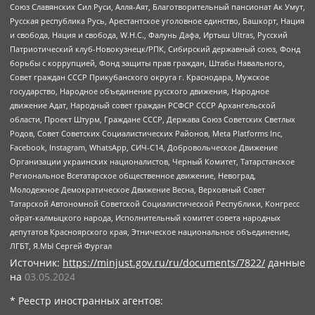
Союз Славянских Сил Руси, Алля-Аят, Благотворительный пансионат Ак Умут,
Русская республика Русь, Арестантское уголовное единство, Башкорт, Нация
и свобода, Нация и свобода, W.H.С., Фалунь Дафа, Иртыш Ultras, Русский
Патриотический клуб-Новокузнецк/РПК, Сибирский державный союз, Фонд
борьбы с коррупцией, Фонд защиты прав граждан, Штабы Навального,
Совет граждан СССР Прикубанского округа г. Краснодара, Мужское
государство, Народное объединение русского движения, Народное
движение Адат, Народный совет граждан РСФСР СССР Архангельской
области, Проект Штурм, Граждане СССР, Держава Союз Советских Светлых
Родов, Совет Советских Социалистических Районов, Meta Platforms Inc,
Facebook, Instagram, WhatsApp, СИЧ-С14, Добровольческое Движение
Организации украинских националистов, Черный Комитет, Татарстанское
Региональное Всетатарское общественное движение, Невоград,
Молодежное Демократическое Движение Весна, Верховный Совет
Татарской Автономной Советской Социалистической Республики, Конгресс
ойрат-калмыцкого народа, Исполнительный комитет совета народных
депутатов Красноярского края, Этническое национальное объединение,
ЛГБТ, Я.МЫ Сергей Фургал
Источник:
https://minjust.gov.ru/ru/documents/7822/
данные
на
03.05.2024
* Реестр иностранных агентов: