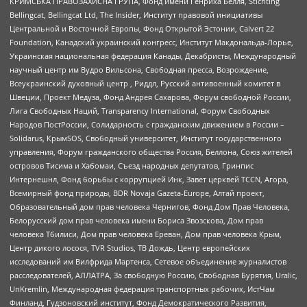
КРИМСЬКА ПРАВОЗАХИСНА ГРУПА, Фонд имени Генриха Бёлля, Stichting
Bellingcat, Bellingcat Ltd, The Insider, Институт правовой инициативы
Центральной и Восточной Европы, Фонд Открытой Эстонии, Calvert 22
Foundation, Канадский украинский конгресс, Институт Макдональда-Лорье,
Украинская национальная федерация Канады, Декабристы, Международный
научный центр им Вудро Вильсона, Свободная пресса, Возрождение,
Всеукраинский духовный центр , Риддл, Русский антивоенный комитет в
Швеции, Проект Медуза, Фонд Андрея Сахарова, Форум свободной России,
Лига Свободных Наций, Transparеncy International, Форум Свободных
Народов ПостРоссии, Солидарность с гражданским движением в России –
Solidarus, КрымSOS, Свободный университет, Институт государственного
управления, Форум гражданского общества Россия, Беллона, Союз жителей
островов Тисима и Хабомаи, Съезд народных депутатов, Гринпис
Интернешнл, Фонд борьбы с коррупцией Инк, Завет церквей TCCN, Агора,
Всемирный фонд природы, BDR Novaja Gazeta-Europe, Алтай проект,
Образовательный дом прав человека Чернигов, Фонд Дом Прав Человека,
Белорусский дом прав человека имени Бориса Звозскова, Дом прав
человека Тбилиси, Дом прав человека Ереван, Дом прав человека Крым,
Центр дикого лосося, TVR Studios, ТВ Дождь, Центр европейских
исследований им Вилфрида Мартенса, Сетевое объединение журналистов
расследователей, АЛЛАТРА, За свободную Россию, Свободная Бурятия, Uralic,
UnKremlin, Международная федерация транспортных рабочих, ИстЧам
Финланд, Гудзоновский институт, Фонд Демократического Развития,