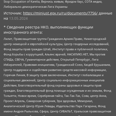
Stop Occupation of Karelia, Вернись живым, Фридом Хаус, СОТА медиа,
Либерально-демократическая Лига Украины
Источник:
https://minjust.gov.ru/ru/documents/7756/
данные
на
13.05.2024
* Сведения реестра НКО, выполняющих функции
иностранного агента:
Лилит, Правозащитная группа Гражданин.Армия.Право, Нижегородский
центр немецкой и европейской культуры, Центр гендерных исследований,
Фонд защиты прав граждан Штаб, Институт права и публичной политики,
Фонд борьбы с коррупцией, Альянс врачей, НАСИЛИЮ.НЕТ, Мы против
СПИДа, СВЕЧА, Гуманитарное действие, Открытый Петербург, Лига
Избирателей, Правовая инициатива, Гражданский Союз, Хасдей Ерушалаим,
Центр поддержки и содействия развитию средств массовой информации,
Горячая Линия, В защиту прав заключенных, Институт глобализации и
социальных движений, Центр социально-информационных инициатив
Действие, Благотворительный фонд охраны здоровья и защиты прав
граждан, Благотворительный фонд помощи осужденным и их семьям, Фонд
Тольятти, Новое время, Серебряная тайга, Так-Так-Так, Сова, центр Анна,
Проект Апрель, Самарская губерния, Эра здоровья, Мемориал,
Аналитический Центр Юрия Левады, Издательство Парк Гагарина, Фонд
имени Андрея Рылькова, Сфера, Центр СИБАЛЬТ, Уральская правозащитная