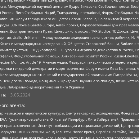
r, Институт правовой инициативы Центральной и Восточной Европы, Фонд Открытой Э
ты, Международный научный центр им Вудро Вильсона, Свободная пресса, Возро
России, Лига Свободных Наций, Transparеncy International, Форум Свободных Н
правления, Форум гражданского общества Россия, Беллона, Союз жителей острово
роды, BDR Novaja Gazeta-Europe, Алтай проект, Образовательный дом прав челов
еван, Дом прав человека Крым, Центр дикого лосося, TVR Studios, ТВ Дождь, Це
урятия, Uralic, UnKremlin, Международная федерация транспортных рабочих, Ист
ейских и международных исследований, Общество Сторожевой башни, Библии и тр
омитет действия, РЭНД корпорейшн, Русская Америка за демократию в России, Н
фалия, Фонд глобальной помощи, Антивоенный комитет России, Russie-Libertes, L
lection Monitor, Article 19, Мнение медиа, Федерация анархического черного кр
и гендерной демократии и миротворчества, Форум имени Льва Копелева, American C
г, Школа международных отношений и государственной политики им Питера Мунка
 Немцова за Свободу, Фонд имени Фридриха Науманна за свободу, Феминистско
медиа, Либерально-демократическая Лига Украины
 на
13.05.2024
ого агента:
р немецкой и европейской культуры, Центр гендерных исследований, Фонд защи
ЧА, Гуманитарное действие, Открытый Петербург, Лига Избирателей, Правовая 
иту прав заключенных, Институт глобализации и социальных движений, Центр 
ужденным и их семьям, Фонд Тольятти, Новое время, Серебряная тайга, Так-Так-
, Фонд имени Андрея Рылькова, Сфера, Центр СИБАЛЬТ, Уральская правозащитна