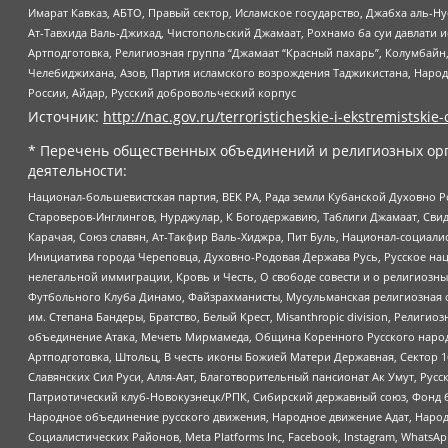
Имарат Кавказ, АБТО, Правый сектор, Исламское государство, Джабха аль-
Ат-Тавхида Валь-Джихад, Чистопольский Джамаат, Рохнамо ба суи давлати и
Артподготовка, Религиозная группа “Джамаат “Красный пахарь”, Колумбайн
Челебиджихана, Азов, Партия исламского возрождения Таджикистана, Народ
России, Айдар, Русский добровольческий корпус
Источник:
http://nac.gov.ru/terroristicheskie-i-ekstremistskie-
* Перечень общественных объединений и религиозных орг
деятельности:
Национал-большевистская партия, ВЕК РА, Рада земли Кубанской Духовно
Староверов-Инглингов, Нурджулар, К Богодержавию, Таблиги Джамаат, Сви
Карачая, Союз славян, Ат-Такфир Валь-Хиджра, Пит Буль, Национал-социал
Инициатива города Череповца, Духовно-Родовая Держава Русь, Русское н
нелегальной иммиграции, Кровь и Честь, О свободе совести и о религиоз
Футбольного Клуба Динамо, Файзрахманисты, Мусульманская религиозная о
им. Степана Бандеры, Братство, Белый Крест, Misanthropic division, Рели
объединение Атака, Мечеть Мирмамеда, Община Коренного Русского народа
Артподготовка, Штольц, В честь иконы Божией Матери Державная, Сектор 1
Славянских Сил Руси, Алля-Аят, Благотворительный пансионат Ак Умут, Русск
Патриотический клуб-Новокузнецк/РПК, Сибирский державный союз, Фонд б
Народное объединение русского движения, Народное движение Адат, Народ
Социалистических Районов, Meta Platforms Inc, Facebook, Instagram, Wha