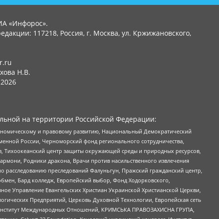
ИА «Инфорос».
едакции: 117218, Россия, г. Москва, ул. Кржижановского,
r.ru
хова Н.В.
2026
льной на территории Российской Федерации:
кономическому и правовому развитию, Национальный Демократический
менной России, Черноморский фонд регионального сотрудничества,
, Тихоокеанский центр защиты окружающей среды и природных ресурсов,
 Хармони, Родники дракона, Врачи против насильственного извлечения
по расследованию преследований Фалуньгун, Пражский гражданский центр,
бмен, Бард колледж, Европейский выбор, Фонд Ходорковского,
ное Управление Евангельских Христиан Украинской Христианской Церкви,
огических Предприятий, Церковь Духовной Технологии, Европейская сеть
ий Институт Международных Отношений, КРИМСЬКА ПРАВОЗАХИСНА ГРУПА,