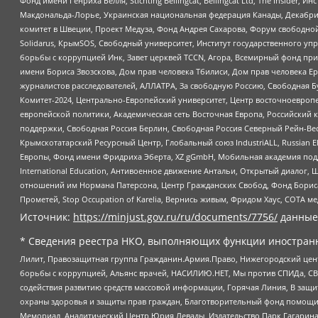
Фонд имени Генриха Бёлля, Stichting Bellingcat, Bellingcat Ltd, The Inside
Макдональда-Лорье, Украинская национальная федерация Канады, Декабрис
комитет в Швеции, Проект Медуза, Фонд Андрея Сахарова, Форум свободной 
Solidarus, КрымSOS, Свободный университет, Институт государственного у
борьбы с коррупцией Инк, Завет церквей TCCN, Агора, Всемирный фонд при
имени Бориса Звозскова, Дом прав человека Тбилиси, Дом прав человека Ер
журналистов расследователей, АЛЛАТРА, За свободную Россию, Свободная Б
Комитет-2024, Центрально-Европейский университет, Центр восточноевроп
европейской политики, Академическая сеть Восточная Европа, Российский к
поддержки, Свободная Россия Берлин, Свободная Россия Северный Рейн-Вест
Крымскотатарский Ресурсный Центр, Глобальный союз IndustriALL, Russian E
Европы, Фонд имени Фридриха Эберта, XZ gGmbH, Мобильная академия поддержк
International Education, Антивоенное движение Антальи, Открытый диало
отношений им Нормана Патерсона, Центр Гражданских Свобод, Фонд Бориса
Прометей, Stop Occupation of Karelia, Вернись живым, Фридом Хаус, СОТА 
Источник:
https://minjust.gov.ru/ru/documents/7756/
данные
* Сведения реестра НКО, выполняющих функции иностранн
Лилит, Правозащитная группа Гражданин.Армия.Право, Нижегородский цент
борьбы с коррупцией, Альянс врачей, НАСИЛИЮ.НЕТ, Мы против СПИДа, СВЕ
содействия развитию средств массовой информации, Горячая Линия, В защ
охраны здоровья и защиты прав граждан, Благотворительный фонд помощи ос
Мемориал, Аналитический Центр Юрия Левады, Издательство Парк Гагарина