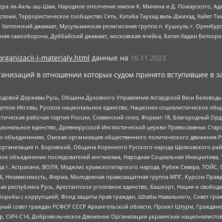
Нусра ли-Ахль аш-Шам, Народное ополчение имени К. Минина и Д. Пожарского, Ад
сломи, Террористическое сообщество Сеть, Катиба Таухид валь-Джихад, Хайят Тах
, Хатлонский джамаат, Мусульманская религиозная группа п. Кушкуль г. Оренбу
ная самооборона, Дуббайский джамаат, московская ячейка, Батал-Хаджи Белхор
organizacii-i-materialy.html
данные на
16.11.2023
анизаций в отношении которых судом принято вступившее в з
 Родовой Державы Русь, Община Духовного Управления Асгардской Веси Беловод
детели Иеговы, Русское национальное единство, Национал-социалистическое об
истическая рабочая партия России, Славянский союз, Формат-18, Благородный Ор
ациональное единство, Древнерусской Инглистической церкви Православных Ста
ных объединениях, Омская организация общественного политического движения Р
рганизация п. Боровский, Община Коренного Русского народа Щелковского район
гиозное объединение последователей инглиизма, Народная Социальная Инициатива,
 г. Астрахани, ВОЛЯ, Меджлис крымскотатарского народа, Рубеж Севера, ТОЙС, 
6, Независимость, Фирма, Молодежная правозащитная группа МПГ, Курсом Правд
ая республика Русь, Арестантское уголовное единство, Башкорт, Нация и свобода,
орьбы с коррупцией, Фонд защиты прав граждан, Штабы Навального, Совет гражд
ный совет граждан РСФСР СССР Архангельской области, Проект Штурм, Граждане 
tsApp, СИЧ-С14, Добровольческое Движение Организации украинских националисто