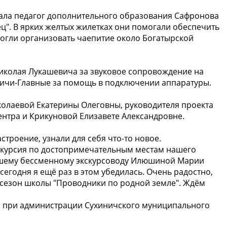
ала педагог дополнительного образования Сафронова
ец". В ярких желтых жилетках они помогали обеспечить
могли организовать чаепитие около Богатырской
иколая Лукашевича за звуковое сопровождение на
иничи-Главные за помощь в подключении аппаратуры.
олаевой Екатерины Олеговны, руководителя проекта
ентра и Крикуновой Елизавете Александровне.
троение, узнали для себя что-то новое.
скурсия по достопримечательным местам нашего
ашему бессменному экскурсоводу Илюшиной Марии
сегодня я ещё раз в этом убедилась. Очень радостно,
 сезон школы "Проводники по родной земле". Ждём
а при администрации Сухиничского муниципального