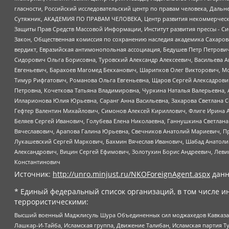
гласности, Российский исследовательский центр по правам человека, Даль
Сутяжник, АКАДЕМИЯ ПО ПРАВАМ ЧЕЛОВЕКА, Центр развития некоммерческих
Защиты Прав Средств Массовой Информации, Институт развития прессы - Си
Закон, Общественная комиссия по сохранению наследия академика Сахаров
вердикт, Евразийская антимонопольная ассоциация, Бедушев Петр Петрови
Сидорович Ольга Борисовна, Туровский Александр Алексеевич, Васильева А
Евгеньевич, Барахоев Магомед Бекханович, Шарипков Олег Викторович, М
Тимур Рифгатович, Романова Ольга Евгеньевна, Щаров Сергей Алексадрови
Петровна, Кочеткова Татьяна Владимировна, Чуркина Наталья Валерьевна, 
Илларионова Юлия Юрьевна, Саранг Анна Васильевна, Захарова Светлана 
Гефтер Валентин Михайлович, Симонов Алексей Кириллович, Флиге Ирина 
Беляев Сергей Иванович, Голубева Елена Николаевна, Ганнушкина Светлана
Вячеславович, Арапова Галина Юрьевна, Свечников Анатолий Мариевич, П
Лукашевский Сергей Маркович, Бахмин Вячеслав Иванович, Шабад Анатоли
Александрович, Вицин Сергей Ефимович, Золотухин Борис Андреевич, Леви
Константинович
Источник:
http://unro.minjust.ru/NKOForeignAgent.aspx
данн
* Единый федеральный список организаций, в том числе и
террористическими:
Высший военный Маджлисуль Шура Объединенных сил моджахедов Кавказа, Ко
Лашкар-И-Тайба, Исламская группа, Движение Талибан, Исламская партия Т