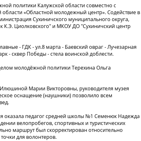
ной политики Калужской области совместно с
области «Областной молодежный центр». Содействие в
дминистрация Сухиничского муниципального округа,
 К.Э. Циолковского" и МКОУ ДО "Сухиничский центр
вные - ГДК - ул.8 марта - Баевский овраг - Лучезарная
арк - сквер Победы - стела воинской доблести.
делом молодёжной политики Терехина Ольга
га Илюшиной Марии Викторовны, руководителя музея
ческое оснащение (наушники) позволило всем
вед.
я оказала педагог средней школы №1 Семенюк Надежда
едении велопробегов, спортивных и туристических
ельно маршрут был скорректирован относительно
точки для волонтеров.