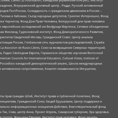
стонии, Calvert 22 Foundation, Канадский украинский конгресс, Институт
ждение, Всеукраинский духовный центр , Риддл, Русский антивоенный
ародов ПостРоссии, Солидарность с гражданским движением в России –
в Тисима и Хабомаи, Съезд народных депутатов, Гринпис Интернешнл, Фонд
ека Чернигов, Фонд Дом Прав Человека, Белорусский дом прав человека
нтр европейских исследований им Вилфрида Мартенса, Сетевое объединение
Чам Финланд, Гудзоновский институт, Фонд Демократического Развития,
актатов Свидетелей Иеговы, Гражданский Совет, Центр анализа
астоящая Россия, Глобальная сеть журналистов-расследователей, Служба
a Asocicion de Rusos Libres, Союз за возвращение Северных территорий,
еста, Радио Свободная Европа, Германское общество изучения Восточной
ouncils for International Education, Cultural Vistas, Institute of
, Российско-канадский демократический альянс, Школа международных
е антивоенное сопротивление, Комитет независимости Ингушетии,
ты прав граждан Штаб, Институт права и публичной политики, Фонд
инициатива, Гражданский Союз, Хасдей Ерушалаим, Центр поддержки и
социально-информационных инициатив Действие, Благотворительный фонд
Так, Сова, центр Анна, Проект Апрель, Самарская губерния, Эра здоровья,
я группа, Женщины Евразии, Институт прав человека, Фонд защиты