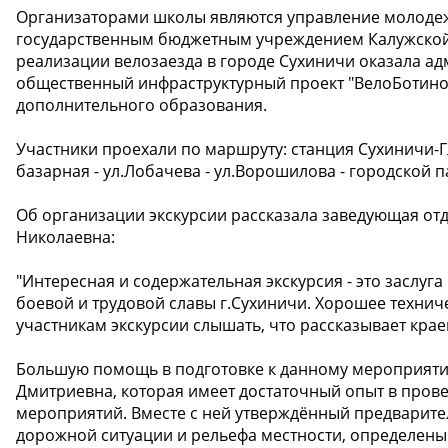
Организаторами школы являются управление молодеж
государственным бюджетным учреждением Калужской 
реализации велозаезда в городе Сухиничи оказала а
общественный инфраструктурный проект "ВелоБотинок
дополнительного образования.
Участники проехали по маршруту: станция Сухиничи-Гла
базарная - ул.Лобачева - ул.Ворошилова - городской п
Об организации экскурсии рассказала заведующая от
Николаевна:
"Интересная и содержательная экскурсия - это заслу
боевой и трудовой славы г.Сухиничи. Хорошее техни
участникам экскурсии слышать, что рассказывает крае
Большую помощь в подготовке к данному мероприяти
Дмитриевна, которая имеет достаточный опыт в пров
мероприятий. Вместе с ней утверждённый предварит
дорожной ситуации и рельефа местности, определены 