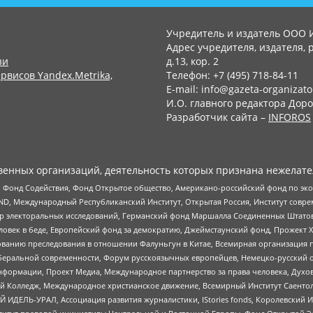
Учредитель и издатель ООО 
Адрес учредителя, издателя, р
зи
д.13, кор. 2
рвисов Yandex.Metrika,
Телефон: +7 (495) 718-84-11
E-mail: info@gazeta-organizato
И.О. главного редактора Доро
Разработчик сайта –
INFOROS
енных организаций, деятельность которых признана нежелате
 Фонд Содействия, Фонд Открытое общество, Американо-российский фонд по э
 Международный Республиканский Институт, Открытая Россия, Институт совре
р электоральных исследований, Германский фонд Маршалла Соединенных Штатов
еловек в беде, Европейский фонд за демократию, Джеймстаунский фонд, Прожект
дованию преследования в отношении Фалуньгун в Китае, Всемирная организация 
беральной современности, Форум русскоязычных европейцев, Немецко-русский о
формации, Проект Медиа, Международное партнерство за права человека, Духов
 Колледж, Международное христианское движение, Всемирный Институт Саентол
 ИДЕЛЬ-УРАЛ, Ассоциация развития журналистики, IStories fonds, Королевск