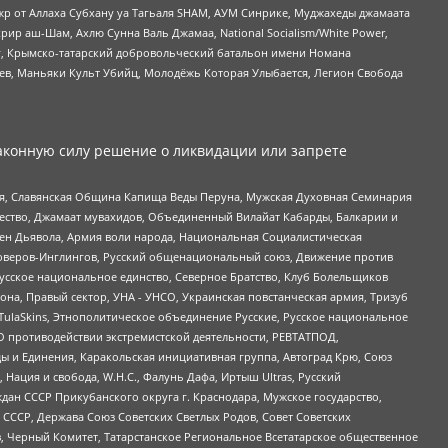
жр от Аллаха Субхану уа Тагьаля SHAM, АУМ Синрике, Муджахеды джамаата
рир аш-Шам, Ахлю Сунна Валь Джамаа, National Socialism/White Power,
рг, Крымско-татарский добровольческий батальон имени Номана
оев, Маньяки Культ Убийц, Молодёжь Которая Улыбается, Легион Свобода
аконную силу решение о ликвидации или запрете
ья, Славянская Община Капища Веды Перуна, Мужская Духовная Семинария
щество, Джамаат мувахидов, Объединенный Вилайат Кабарды, Балкарии и
ден Дьявола, Армия воли народа, Национальная Социалистическая
роверов-Инглингов, Русский общенациональный союз, Движение против
усское национальное единство, Северное Братство, Клуб Болельщиков
а, Правый сектор, УНА - УНСО, Украинская повстанческая армия, Тризуб
 TulaSkins, Этнополитическое объединение Русские, Русское национальное
О противодействии экстремистской деятельности, РЕВТАТПОД,
ы и Единения, Каракольская инициативная группа, Автоград Крю, Союз
 Нация и свобода, W.H.С., Фалунь Дафа, Иртыш Ultras, Русский
ан СССР Прикубанского округа г. Краснодара, Мужское государство,
СССР, Держава Союз Советских Светлых Родов, Совет Советских
в, Черный Комитет, Татарстанское Региональное Всетатарское общественное