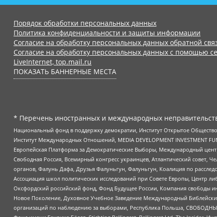
Порядок обработки персональных данных
Политика конфиденциальности и защиты информации
Согласие на обработку персональных данных обратной свя
Согласие на обработку персональных данных с помощью се
LiveInternet, top.mail.ru
ПОКАЗАТЬ БАННЕРНЫЕ МЕСТА
* Перечень иностранных и международных неправительств
Национальный фонд в поддержку демократии, Институт Открытое Общество
Институт Международных Отношений, MEDIA DEVELOPMENT INVESTMENT FUND,
Европейская Платформа за Демократические Выборы, Международный цент
Свободная Россия, Всемирный конгресс украинцев, Атлантический совет, Ч
органов, Фалунь Дафа, Друзья Фалуньгун, Фалуньгун, Коалиция по рассле
Ассоциация школ политических исследований при Совете Европы, Центр ли
Оксфордский российский фонд, Фонд Будущее России, Компания свободы ин
Новое Поколение, Духовное Учебное Заведение Международный Библейский
организаций по наблюдению за выборами, Республика Польша, СВОБОДНЫЙ