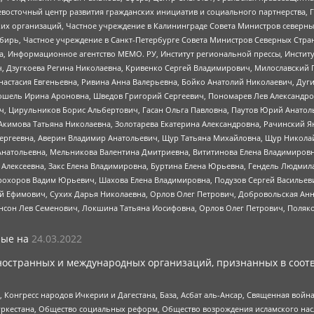
невосточный центр развития гражданских инициатив и социального партнерства, 
 организаций, Частное учреждение в Калининграде Совета Министров северных 
бирь, Частное учреждение в Санкт-Петербурге Совета Министров Северных Стра
а, Информационное агентство МЕМО. РУ, Институт региональной прессы, Инсти
ч, Дзугкоева Регина Николаевна, Кривенко Сергей Владимирович, Милославски
настасия Евгеньевна, Ривина Анна Валерьевна, Бойко Анатолий Николаевич, Дуг
ошель Ирина Ароновна, Шведов Григорий Сергеевич, Пономарев Лев Александро
ч, Цирульников Борис Альбертович, Гасан Ольга Павловна, Паутов Юрий Анато
Акимова Татьяна Николаевна, Золотарева Екатерина Александровна, Рачинский Я
Сергеевна, Аверин Владимир Анатольевич, Щур Татьяна Михайловна, Щур Никола
Анатольевна, Мельникова Валентина Дмитриевна, Вититинова Елена Владимировн
 Алексеевна, Закс Елена Владимировна, Буртина Елена Юрьевна, Гендель Людмил
рохоров Вадим Юрьевич, Шахова Елена Владимировна, Подузов Сергей Васильеви
й Ефимович, Сухих Дарья Николаевна, Орлов Олег Петрович, Добровольская Анн
нсон Лев Семенович, Локшина Татьяна Иосифовна, Орлов Олег Петрович, Поляк
ые на
24.03.2022
ностранных и международных организаций, признанных в соотв
нгресс народов Ичкерии и Дагестана, База, Асбат аль-Ансар, Священная война,
уркестана, Общество социальных реформ, Общество возрождения исламского насл