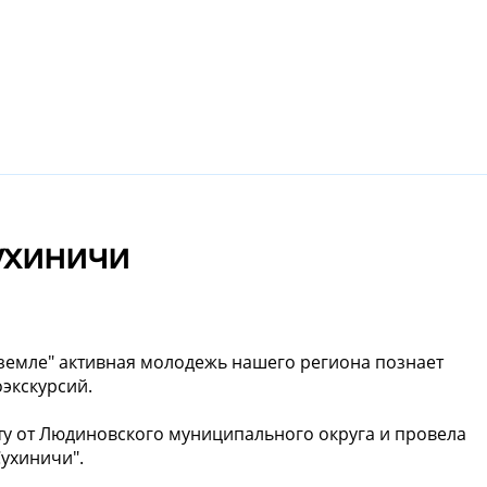
ухиничи
 земле" активная молодежь нашего региона познает
оэкскурсий.
ету от Людиновского муниципального округа и провела
ухиничи".