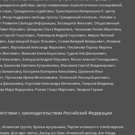
Гражданское действие, Центр независимых социологических исследований,
стран, Гражданское содействие, Трансперенси Интернешнл-Р, Центр
н, Фонд поддержки свободы прессы, Гражданский контроль, Человек и
тут Развития Свободы Информации, Экозащита!-Женсовет, Общественный
й Павел Юрьевич, Шнырова Ольга Вадимовна, Чанышева Лилия Айратовна,
ин Сергей Георгиевич, Пивоваров Андрей Сергеевич, Аверин Виталий
вич, Каргалицкий Борис Юльевич, Созаев Валерий Валерьевич, Исламов
льевич, Верховский Александр Маркович, Пислакова-Паркер Марина
н Збигневич, Жемкова Елена Борисовна, Гудков Лев Дмитриевич,
й Алексеевич, Блинушов Андрей Юрьевич, Мосин Алексей Геннадьевич,
а, Баженова Светлана Куприяновна, Максимов Сергей Владимирович,
а Залмановна, Кокорина Екатерина Алексеевна, Шуманов Илья
ч, Протасова Ирина Вячеславовна, Литинский Леонид Борисович,
а Дмитриевна, Королева Александра Евгеньевна, Смирнов Владимир
ова Мара Федоровна, Резник Генри Маркович, Захаров Герман
етствии с законодательством Российской Федерации
 Исламская группа, Братья-мусульмане, Партия исламского освобождения,
едия, Дом двух святых, Джунд аш-Шам, Исламский джихад, Аль-Каида,