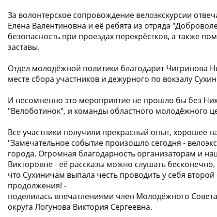
За волонтерское сопровождение велоэкскурсии отвеч
Елена Валентиновна и её ребята из отряда "Добровол
безопасность при проездах перекрёстков, а также по
заставы.
Отдел молодёжной политики благодарит Чигринова Н
месте сбора участников и дежурного по вокзалу Сух
И несомненно это мероприятие не прошло бы без Ник
"Велоботинок", и команды областного молодёжного ц
Все участники получили прекрасный опыт, хорошее нас
"Замечательное событие произошло сегодня - велоэк
города. Огромная благодарность организаторам и н
Викторовне - её рассказы можно слушать бесконечно, 
что Сухиничам выпала честь проводить у себя второй
продолжения! -
поделилась впечатлениями член Молодёжного Совет
округа Логунова Виктория Сергеевна.