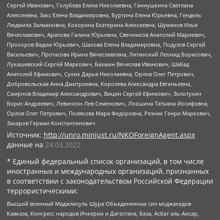
Сергей Иванович, Голубева Елена Николаевна, Ганнушкина Светлана
Алексеевна, Закс Елена Владимировна, Буртина Елена Юрьевна, Гендель
Людмила Залмановна, Кокорина Екатерина Алексеевна, Шуманов Илья
Вячеславович, Арапова Галина Юрьевна, Свечников Анатолий Мариевич,
Прохоров Вадим Юрьевич, Шахова Елена Владимировна, Подузов Сергей
Васильевич, Протасова Ирина Вячеславовна, Литинский Леонид Борисович,
Лукашевский Сергей Маркович, Бахмин Вячеслав Иванович, Шабад
Анатолий Ефимович, Сухих Дарья Николаевна, Орлов Олег Петрович,
Добровольская Анна Дмитриевна, Королева Александра Евгеньевна,
Смирнов Владимир Александрович, Вицин Сергей Ефимович, Золотухин
Борис Андреевич, Левинсон Лев Семенович, Локшина Татьяна Иосифовна,
Орлов Олег Петрович, Полякова Мара Федоровна, Резник Генри Маркович,
Захаров Герман Константинович
Источник:
http://unro.minjust.ru/NKOForeignAgent.aspx
данные на
24.03.2022
* Единый федеральный список организаций, в том числе
иностранных и международных организаций, признанных
в соответствии с законодательством Российской Федерации
террористическими:
Высший военный Маджлисуль Шура Объединенных сил моджахедов
Кавказа, Конгресс народов Ичкерии и Дагестана, База, Асбат аль-Ансар,