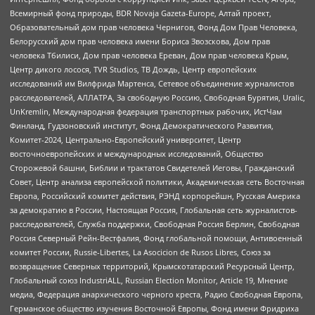
Всемирный фонд природы, BDR Novaja Gazeta-Europe, Алтай проект,
Образовательный дом прав человека Чернигов, Фонд Дом Прав Человека,
Белорусский дом прав человека имени Бориса Звозскова, Дом прав
человека Тбилиси, Дом прав человека Ереван, Дом прав человека Крым,
Центр дикого лосося, TVR Studios, ТВ Дождь, Центр европейских
исследований им Вилфрида Мартенса, Сетевое объединение журналистов
расследователей, АЛЛАТРА, За свободную Россию, Свободная Бурятия, Uralic,
UnKremlin, Международная федерация транспортных рабочих, ИстЧам
Финланд, Гудзоновский институт, Фонд Демократического Развития,
Комитет-2024, Центрально-Европейский университет, Центр
восточноевропейских и международных исследований, Общество
Сторожевой башни, Библии и трактатов Свидетелей Иеговы, Гражданский
Совет, Центр анализа европейской политики, Академическая сеть Восточная
Европа, Российский комитет действия, РЭНД корпорейшн, Русская Америка
за демократию в России, Настоящая Россия, Глобальная сеть журналистов-
расследователей, Служба поддержки, Свободная Россия Берлин, Свободная
Россия Северный Рейн-Вестфалия, Фонд глобальной помощи, Антивоенный
комитет России, Russie-Libertes, La Asocicion de Rusos Libres, Союз за
возвращение Северных территорий, Крымскотатарский Ресурсный Центр,
Глобальный союз IndustriALL, Russian Election Monitor, Article 19, Мнение
медиа, Федерация анархического черного креста, Радио Свободная Европа,
Германское общество изучения Восточной Европы, Фонд имени Фридриха