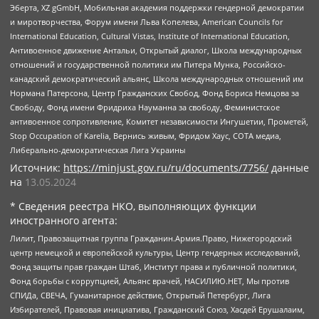
Эберта, XZ gGmbH, Мобильная академия поддержки гендерной демократии
и миротворчества, Форум имени Льва Копелева, American Councils for
International Education, Cultural Vistas, Institute of International Education,
Антивоенное движение Антальи, Открытый диалог, Школа международных
отношений и государственной политики им Питера Мунка, Российско-
канадский демократический альянс, Школа международных отношений им
Нормана Патерсона, Центр Гражданских Свобод, Фонд Бориса Немцова за
Свободу, Фонд имени Фридриха Науманна за свободу, Феминистское
антивоенное сопротивление, Комитет независимости Ингушетии, Прометей,
Stop Occupation of Karelia, Вернись живым, Фридом Хаус, СОТА медиа,
Либерально-демократическая Лига Украины
Источник:
https://minjust.gov.ru/ru/documents/7756/
данные
на
13.05.2024
* Сведения реестра НКО, выполняющих функции
иностранного агента:
Лилит, Правозащитная группа Гражданин.Армия.Право, Нижегородский
центр немецкой и европейской культуры, Центр гендерных исследований,
Фонд защиты прав граждан Штаб, Институт права и публичной политики,
Фонд борьбы с коррупцией, Альянс врачей, НАСИЛИЮ.НЕТ, Мы против
СПИДа, СВЕЧА, Гуманитарное действие, Открытый Петербург, Лига
Избирателей, Правовая инициатива, Гражданский Союз, Хасдей Ерушалаим,