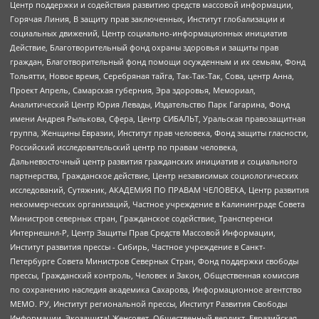
Центр поддержки и содействия развитию средств массовой информации,
Горячая Линия, В защиту прав заключенных, Институт глобализации и
социальных движений, Центр социально-информационных инициатив
Действие, Благотворительный фонд охраны здоровья и защиты прав
граждан, Благотворительный фонд помощи осужденным и их семьям, Фонд
Тольятти, Новое время, Серебряная тайга, Так-Так-Так, Сова, центр Анна,
Проект Апрель, Самарская губерния, Эра здоровья, Мемориал,
Аналитический Центр Юрия Левады, Издательство Парк Гагарина, Фонд
имени Андрея Рылькова, Сфера, Центр СИБАЛЬТ, Уральская правозащитная
группа, Женщины Евразии, Институт прав человека, Фонд защиты гласности,
Российский исследовательский центр по правам человека,
Дальневосточный центр развития гражданских инициатив и социального
партнерства, Гражданское действие, Центр независимых социологических
исследований, Сутяжник, АКАДЕМИЯ ПО ПРАВАМ ЧЕЛОВЕКА, Центр развития
некоммерческих организаций, Частное учреждение в Калининграде Совета
Министров северных стран, Гражданское содействие, Трансперенси
Интернешнл-Р, Центр Защиты Прав Средств Массовой Информации,
Институт развития прессы - Сибирь, Частное учреждение в Санкт-
Петербурге Совета Министров Северных Стран, Фонд поддержки свободы
прессы, Гражданский контроль, Человек и Закон, Общественная комиссия
по сохранению наследия академика Сахарова, Информационное агентство
МЕМО. РУ, Институт региональной прессы, Институт Развития Свободы
Информации, Экозащита!-Женсовет, Общественный вердикт, Евразийская