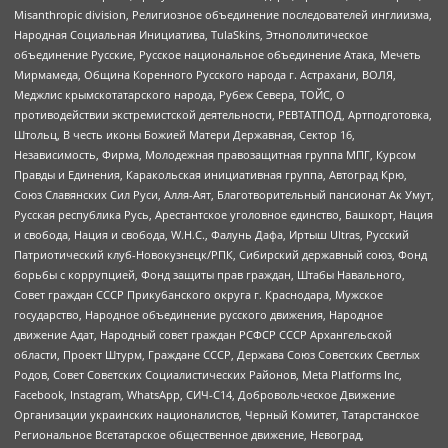
Misanthropic division, Религиозное объединение последователей инглиизма,
Народная Социальная Инициатива, TulaSkins, Этнополитическое
объединение Русские, Русское национальное объединение Атака, Мечеть
Мирмамеда, Община Коренного Русского народа г. Астрахани, ВОЛЯ,
Меджлис крымскотатарского народа, Рубеж Севера, ТОЙС, О
противодействии экстремистской деятельности, РЕВТАТПОД, Артподготовка,
Штольц, В честь иконы Божией Матери Державная, Сектор 16,
Независимость, Фирма, Молодежная правозащитная группа МПГ, Курсом
Правды и Единения, Каракольская инициативная группа, Автоград Крю,
Союз Славянских Сил Руси, Алля-Аят, Благотворительный пансионат Ак Умут,
Русская республика Русь, Арестантское уголовное единство, Башкорт, Нация
и свобода, Нация и свобода, W.H.С., Фалунь Дафа, Иртыш Ultras, Русский
Патриотический клуб-Новокузнецк/РПК, Сибирский державный союз, Фонд
борьбы с коррупцией, Фонд защиты прав граждан, Штабы Навального,
Совет граждан СССР Прикубанского округа г. Краснодара, Мужское
государство, Народное объединение русского движения, Народное
движение Адат, Народный совет граждан РСФСР СССР Архангельской
области, Проект Штурм, Граждане СССР, Держава Союз Советских Светлых
Родов, Совет Советских Социалистических Районов, Meta Platforms Inc,
Facebook, Instagram, WhatsApp, СИЧ-С14, Добровольческое Движение
Организации украинских националистов, Черный Комитет, Татарстанское
Региональное Всетатарское общественное движение, Невоград,