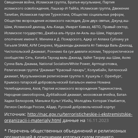
Священная война, Исламская группа, Братья-мусульмане, Партия
исламского освобождения, Лашкар-И-Тайба, Исламская группа, Движение
Талибан, Исламская партия Туркестана, Общество социальных реформ,
Общество возрождения исламского наследия, Дом двух святых, Джунд аш-
Шам, Исламский джихад, Аль-Каида, Имарат Кавказ, АБТО, Правый сектор,
Исламское государство, Джабха аль-Нусра ли-Ахль аш-Шам, Народное
ополчение имени К. Минина и Д. Пожарского, Аджр от Аллаха Субхану уа
Тагьаля SHAM, АУМ Синрике, Муджахеды джамаата Ат-Тавхида Валь-Джихад,
Чистопольский Джамаат, Рохнамо ба суи давлати исломи, Террористическое
сообщество Сеть, Катиба Таухид валь-Джихад, Хайят Тахрир аш-Шам, Ахлю
Сунна Валь Джамаа, National Socialism/White Power, Артподготовка,
Религиозная группа “Джамаат “Красный пахарь”, Колумбайн, Хатлонский
джамаат, Мусульманская религиозная группа п. Кушкуль г. Оренбург,
Крымско-татарский добровольческий батальон имени Номана
Челебиджихана, Азов, Партия исламского возрождения Таджикистана,
Народная самооборона, Дуббайский джамаат, московская ячейка, Батал-
Хаджи Белхороев, Маньяки Культ Убийц, Молодёжь Которая Улыбается,
Легион Свобода России, Айдар, Русский добровольческий корпус
Источник:
http://nac.gov.ru/terroristicheskie-i-ekstremistskie-
organizacii-i-materialy.html
данные на
16.11.2023
* Перечень общественных объединений и религиозных
организаций в отношении которых судом принято