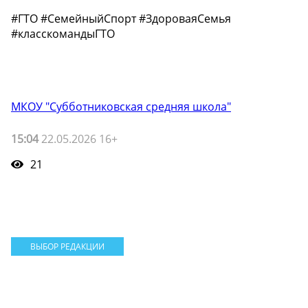
#ГТО #СемейныйСпорт #ЗдороваяСемья
#класскомандыГТО
МКОУ "Субботниковская средняя школа"
15:04
22.05.2026 16+
21
ВЫБОР РЕДАКЦИИ