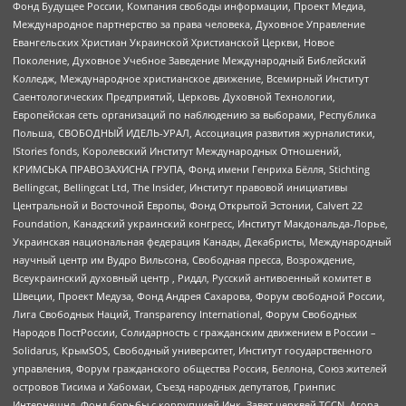
Фонд Будущее России, Компания свободы информации, Проект Медиа,
Международное партнерство за права человека, Духовное Управление
Евангельских Христиан Украинской Христианской Церкви, Новое
Поколение, Духовное Учебное Заведение Международный Библейский
Колледж, Международное христианское движение, Всемирный Институт
Саентологических Предприятий, Церковь Духовной Технологии,
Европейская сеть организаций по наблюдению за выборами, Республика
Польша, СВОБОДНЫЙ ИДЕЛЬ-УРАЛ, Ассоциация развития журналистики,
IStories fonds, Королевский Институт Международных Отношений,
КРИМСЬКА ПРАВОЗАХИСНА ГРУПА, Фонд имени Генриха Бёлля, Stichting
Bellingcat, Bellingcat Ltd, The Insider, Институт правовой инициативы
Центральной и Восточной Европы, Фонд Открытой Эстонии, Calvert 22
Foundation, Канадский украинский конгресс, Институт Макдональда-Лорье,
Украинская национальная федерация Канады, Декабристы, Международный
научный центр им Вудро Вильсона, Свободная пресса, Возрождение,
Всеукраинский духовный центр , Риддл, Русский антивоенный комитет в
Швеции, Проект Медуза, Фонд Андрея Сахарова, Форум свободной России,
Лига Свободных Наций, Transparеncy International, Форум Свободных
Народов ПостРоссии, Солидарность с гражданским движением в России –
Solidarus, КрымSOS, Свободный университет, Институт государственного
управления, Форум гражданского общества Россия, Беллона, Союз жителей
островов Тисима и Хабомаи, Съезд народных депутатов, Гринпис
Интернешнл, Фонд борьбы с коррупцией Инк, Завет церквей TCCN, Агора,