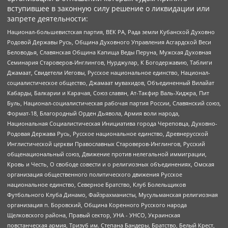
вступившее в законную силу решение о ликвидации или
запрете деятельности:
Национал-большевистская партия, ВЕК РА, Рада земли Кубанской Духовно
Родовой Державы Русь, Община Духовного Управления Асгардской Веси
Беловодья, Славянская Община Капища Веды Перуна, Мужская Духовная
Семинария Староверов-Инглингов, Нурджулар, К Богодержавию, Таблиги
Джамаат, Свидетели Иеговы, Русское национальное единство, Национал-
социалистическое общество, Джамаат мувахидов, Объединенный Вилайат
Кабарды, Балкарии и Карачая, Союз славян, Ат-Такфир Валь-Хиджра, Пит
Буль, Национал-социалистическая рабочая партия России, Славянский союз,
Формат-18, Благородный Орден Дьявола, Армия воли народа,
Национальная Социалистическая Инициатива города Череповца, Духовно-
Родовая Держава Русь, Русское национальное единство, Древнерусской
Инглистической церкви Православных Староверов-Инглингов, Русский
общенациональный союз, Движение против нелегальной иммиграции,
Кровь и Честь, О свободе совести и о религиозных объединениях, Омская
организация общественного политического движения Русское
национальное единство, Северное Братство, Клуб Болельщиков
Футбольного Клуба Динамо, Файзрахманисты, Мусульманская религиозная
организация п. Боровский, Община Коренного Русского народа
Щелковского района, Правый сектор, УНА - УНСО, Украинская
повстанческая армия, Тризуб им. Степана Бандеры, Братство, Белый Крест,