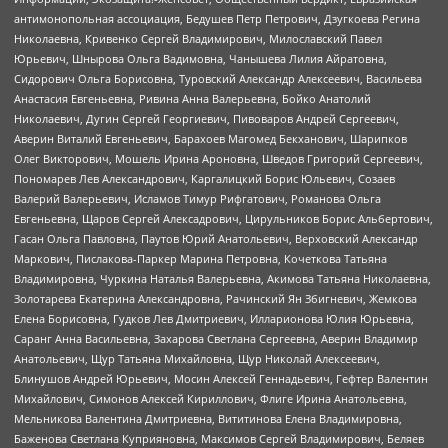
антимонопольная ассоциация, Бедушев Петр Петрович, Дзугкоева Регина
Николаевна, Кривенко Сергей Владимирович, Милославский Павел
Юрьевич, Шнырова Ольга Вадимовна, Чанышева Лилия Айратовна,
Сидорович Ольга Борисовна, Туровский Александр Алексеевич, Васильева
Анастасия Евгеньевна, Ривина Анна Валерьевна, Бойко Анатолий
Николаевич, Дугин Сергей Георгиевич, Пивоваров Андрей Сергеевич,
Аверин Виталий Евгеньевич, Барахоев Магомед Бекханович, Шарипков
Олег Викторович, Мошель Ирина Ароновна, Шведов Григорий Сергеевич,
Пономарев Лев Александрович, Каргалицкий Борис Юльевич, Созаев
Валерий Валерьевич, Исламов Тимур Рифгатович, Романова Ольга
Евгеньевна, Щаров Сергей Алексадрович, Цирульников Борис Альбертович,
Гасан Ольга Павловна, Паутов Юрий Анатольевич, Верховский Александр
Маркович, Пислакова-Паркер Марина Петровна, Кочеткова Татьяна
Владимировна, Чуркина Наталья Валерьевна, Акимова Татьяна Николаевна,
Золотарева Екатерина Александровна, Рачинский Ян Збигневич, Жемкова
Елена Борисовна, Гудков Лев Дмитриевич, Илларионова Юлия Юрьевна,
Саранг Анна Васильевна, Захарова Светлана Сергеевна, Аверин Владимир
Анатольевич, Щур Татьяна Михайловна, Щур Николай Алексеевич,
Блинушов Андрей Юрьевич, Мосин Алексей Геннадьевич, Гефтер Валентин
Михайлович, Симонов Алексей Кириллович, Флиге Ирина Анатольевна,
Мельникова Валентина Дмитриевна, Вититинова Елена Владимировна,
Баженова Светлана Куприяновна, Максимов Сергей Владимирович, Беляев