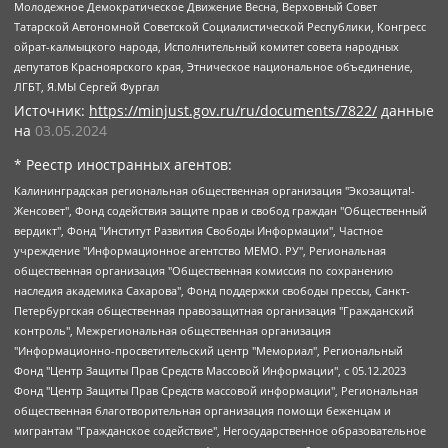
Молодежное Демократическое Движение Весна, Верховный Совет
Татарской Автономной Советской Социалистической Республики, Конгресс
ойрат-калмыцкого народа, Исполнительный комитет совета народных
депутатов Красноярского края, Этническое национальное объединение,
ЛГБТ, Я.МЫ Сергей Фургал
Источник:
https://minjust.gov.ru/ru/documents/7822/
данные
на
03.05.2024
* Реестр иностранных агентов:
Калининградская региональная общественная организация "Экозащита!-Женсовет", Фонд содействия защите прав и свобод граждан "Общественный вердикт", Фонд "Институт Развития Свободы Информации", Частное учреждение "Информационное агентство МЕМО. РУ", Региональная общественная организация "Общественная комиссия по сохранению наследия академика Сахарова", Фонд поддержки свободы прессы, Санкт-Петербургская общественная правозащитная организация "Гражданский контроль", Межрегиональная общественная организация "Информационно-просветительский центр "Мемориал", Региональный Фонд "Центр Защиты Прав Средств Массовой Информации", с 05.12.2023 Фонд "Центр Защиты Прав Средств массовой информации", Региональная общественная благотворительная организация помощи беженцам и мигрантам "Гражданское содействие", Негосударственное образовательное учреждение дополнительного профессионального образования (повышение квалификации) специалистов "АКАДЕМИЯ ПО ПРАВАМ ЧЕЛОВЕКА", Свердловская региональная общественная организация "Сутяжник", Автономная некоммерческая организация "Центр независимых социологических исследований", Союз общественных объединений "Российский исследовательский центр по правам человека", Региональное общественное учреждение научно-информационный центр "МЕМОРИАЛ", Некоммерческая организация "Фонд защиты гласности", Автономная некоммерческая организация "Институт прав человека", Городская общественная организация "Екатеринбургское общество "МЕМОРИАЛ", Городская общественная организация "Рязанское историко-просветительское и правозащитное общество "Мемориал" (Рязанский Мемориал), Челябинский региональный орган общественной самодеятельности – женское общественное объединение "Женщины Евразии", Челябинский региональный орган общественной самодеятельности "Уральская правозащитная группа", Фонд содействия защите здоровья и социальной справедливости имени Андрея Рылькова, Автономная Некоммерческая Организация "Аналитический Центр Юрия Левады", Автономная некоммерческая организация социальной поддержки населения "Проект Апрель", Региональная общественная организация помощи женщинам и детям, находящимся в кризисной ситуации "Информационно-методический центр "Анна", Фонд содействия развитию массовых коммуникаций и правовому просвещению "Так-так-Так", Фонд содействия устойчивому развитию "Серебряная тайга", Свердловский региональный общественный фонд социальных проектов "Новое время", "Idel.Реалии", Кавказ.Реалии, Крым.Реалии, Телеканал Настоящее Время, Татаро-башкирская служба Радио Свобода (Azatliq Radiosi), Радио Свободная Европа/Радио Свобода (PCE/PC), "Сибирь.Реалии", "Фактограф", Благотворительный фонд помощи осужденным и их семьям, Автономная некоммерческая организация "Институт глобализации и социальных движений", Фонд "В защиту прав заключенных", Частное учреждение "Центр поддержки и содействия развитию средств массовой информации", Пензенский региональный общественный благотворительный фонд "Гражданский союз", "Север.Реалии", Некоммерческая организация Фонд "Правовая инициатива", Общество с ограниченной ответственностью "Радио Свободная Европа/Радио Свобода", Чешское информационное агентство "MEDIUM-ORIENT", Красноярская региональная общественная организация "Мы против СПИДа", Камалягин Денис Николаевич, Маркелов Сергей Евгеньевич, Пономарев Лев Александрович, Савицкая Людмила Алексеевна, Автономная некоммерческая организация "Центр по работе с проблемой насилия "НАСИЛИЮ.НЕТ", Межрегиональный профессиональный союз работников здравоохранения "Альянс врачей", Юридическое лицо, зарегистрированное в Латвийской Республике, SIA "Medusa Project" (регистрационный номер 40103797863, дата регистрации 10.06.2014), Некоммерческая организация "Фонд по борьбе с коррупцией", Автономная некоммерческая организация "Институт права и публичной политики", Баданин Роман Сергеевич, Гликин Максим Александрович, Железнова Мария Михайловна, Лукьянова Юлия Сергеевна, Маетная Елизавета Витальевна, Маняхин Петр Борисович, Чуракова Ольга Владимировна, Ярош Юлия Петровна, Юридическое лицо "The Insider SIA", зарегистрированное в Риге, Латвийская Республика (дата регистрации 26.06.2015), являющееся администратором доменного имени интернет-издания "The Insider SIA", https://theins.ru, Постернак Алексей Евгеньевич, Рубин Михаил Аркадьевич, Анин Роман Александрович, Юридическое лицо Istories fonds, зарегистрированное в Латвийской Республике (регистрационный номер 50008295751, дата регистрации 24.02.2020), Великовский Дмитрий Александрович, Долинина Ирина Николаевна, Мароховская Алеся Алексеевна, Шлейнов Роман Юрьевич, Шмагун Олеся Валентиновна, Общество с ограниченной ответственностью "Альтаир 2021", Общество с ограниченной ответственностью "Вега 2021", Общество с ограниченной ответственностью "Главный редактор 2021", Общество с ограниченной ответственностью "Ромашки монолит", Важенков Артем Валерьевич, Ивановская областная общественная организация "Центр гендерных исследований", Гурман Юрий Альбертович, Медиапроект "ОВД-Инфо", Егоров Владимир Владимирович, Жилинский Владимир Александрович, Общество с ограниченной ответственностью "ЗП", Иванова София Юрьевна, Карезина Инна Павловна, Кильтау Екатерина Викторовна, Петров Алексей Викторович, Пискунов Сергей Евгеньевич, Смирнов Сергей Сергеевич, Тихонов Михаил Сергеевич, Общество с ограниченной ответственностью "ЖУРНАЛИСТ-ИНОСТРАННЫЙ АГЕНТ", Арапова Галина Юрьевна, Вольтская Татьяна Анатольевна, Американская компания "Mason G.E.S. Anonymous Foundation" (США), являющаяся владельцем интернет-издания https://mnews.world/, Компания "Stichting Bellingcat", зарегистрированная в Нидерландах (дата регистрации 11.07.2018), Захаров Андрей Вячеславович, Клепиковская Екатерина Дмитриевна, Общество с ограниченной ответственностью "МЕМО", Перл Роман Александрович, Симонов Евгений Алексеевич, Соловьева Елена Анатольевна, Сотников Даниил Владимирович, Сурначева Елизавета Дмитриевна, Автономная некоммерческая организация по защите прав человека и информированию населения "Якутия – Наше Мнение", Общество с ограниченной ответственностью "Москоу диджитал медиа", с 26.01.2023 Общество с ограниченной ответственностью "Чайка Белые сады", Ветошкина Валерия Валерьевна, Заговора Максим Александрович, Межрегиональное общественное движение "Российская ЛГБТ - сеть", Оленичев Максим Владимирович, Павлов Иван Юрьевич, Скворцова Елена Сергеевна, Общество с ограниченной ответственностью "Как бы инагент", Кочетков Игорь Викторович, Общество с ограниченной ответственностью "Честные выборы", Еланчик Олег Александрович, Общество с ограниченной ответственностью "Нобелевский призыв", Гималова Регина Эмилевна, Григорьев Андрей Валерьевич, Григорьева Алина Александровна, Ассоциация по содействию защите прав призывников, альтернативнослужащих и военнослужащих "Правозащитная группа "Гражданин.Армия.Право", Хисамова Регина Фаритовна, Автономная некоммерческая организация по реализации социально-правовых программ "Лилит", Дальневосточное общественное движение "Маяк", Санкт-Петербургская ЛГБТ-инициативная группа "Выход", Инициативная группа ЛГБТ+ "Реверс", Алексеев Андрей Викторович, Бекбулатова Таисия Львовна, Беляев Иван Михайлович, Владыкина Елена Сергеевна, Гельман Марат Александрович, Никульшина Вероника Юрьевна, Толоконникова Надежда Андреевна, Шендерович Виктор Анатольевич, Общество с ограниченной ответственностью "Данное сообщение", Общество с ограниченной ответственностью Издательский дом "Новая глава", Айнбиндер Александра Александровна, Московский комьюнити-центр для ЛГБТ+инициатив, Благотворительный фонд развития филантропии, Deutsche Welle (Германия, Kurt-Schumacher-Strasse 3, 53113 Bonn), Борзунова Мария Михайловна, Воробьев Виктор Викторович, Голубева Анна Львовна, Константинова Алла Михайловна, Малкова Ирина Владимировна, Мурадов Мурад Абдулгалимович, Осетинская Елизавета Николаевна, Понасенков Евгений Николаевич, Ганапольский Матвей Юрьевич, Киселев Евгений Алексеевич, Борухович Ирина Григорьевна, Дремин Иван Тимофеевич, Дубровский Дмитрий Викторович, Красноярская региональная общественная организация поддержки и развития альтернативных образовательных технологий и межкультурных коммуникаций "ИНТЕРРА", Маяковская Екатерина Алексеевна, Фейгин Марк Захарович, Филимонов Андрей Викторович, Дзугкоева Регина Николаевна, Доброхотов Роман Александрович, Дудь Юрий Александрович, Елкин Сергей Владимирович, Кругликов Кирилл Игоревич, Сабунаева Мария Леонидовна, Семенов Алексей Владимирович, Шаинян Карен Багратович, Шульман Екатерина Михайловна, Асафьев Артур Валерьевич, Вахштайн Виктор Семенович, Венедиктов Алексей Алексеевич, Лушникова Екатерина Евгеньевна, Волков Леонид Михайлович, Невзоров Александр Глебович, Пархоменко Сергей Борисович, Сироткин Ярослав Николаевич, Кара-Мурза Владимир Владимирович, Баранова Наталья Владимировна, Гозман Леонид Яковлевич, Кагарлицкий Борис Юльевич, Климарев Михаил Валерьевич, Милов Владимир Станиславович, Автономная некоммерческая организация Краснодарский центр современного искусства "Типография", Моргенштерн Алишер Тагирович, Соболь Любовь Эдуардовна, Общество с ограниченной ответственностью "ЛИЗА НОРМ", Каспаров Гарри Кимович, Ходорковский Михаил Борисович, Общество с ограниченной ответственностью "Апрельские тезисы", Данилович Ирина Брониславовна, Кашин Олег Владимирович, Петров Николай Владимирович, Пивоваров Алексей Владимирович, Соколов Михаил Владимирович, Цветкова Юлия Владимировна, Чичваркин Евгений Александрович, Комитет против пыток/Команда против пыток, Общество с ограниченной ответственностью "Первый научный", Общество с ограниченной ответственностью "Вертолет и ко", Белоцерковская Вероника Борисовна, Кац Максим Евгеньевич, Лазарева Татьяна Юрьевна, Шаведдинов Руслан Табризович, Яшин Илья Валерьевич, Общество с ограниченной ответственностью "Иноагент ААВ", Алешковский Дмитрий Петрович, Альбац Евгения Марковна, Быков Дмитрий Львович, Галямина Юлия Евгеньевна, Лойко Сергей Леонидович, Мартынов Кирилл Константинович, Медведев Сергей Александрович, Крашенинников Федор Геннадиевич, Гордеева Катерина Вл