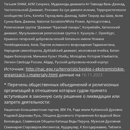
Тагьаля SHAM, АУМ Синрике, Муджахеды джамаата Ат-Тавхида Валь-Джихад,
Чистопольский Джамаат, Рохнамо ба суи давлати исломи, Террористическое
сообщество Сеть, Катиба Таухид валь-Джихад, Хайят Тахрир аш-Шам, Ахлю
Сунна Валь Джамаа, National Socialism/White Power, Артподготовка,
Религиозная группа “Джамаат “Красный пахарь”, Колумбайн, Хатлонский
джамаат, Мусульманская религиозная группа п. Кушкуль г. Оренбург,
Крымско-татарский добровольческий батальон имени Номана
Челебиджихана, Азов, Партия исламского возрождения Таджикистана,
Народная самооборона, Дуббайский джамаат, московская ячейка, Батал-
Хаджи Белхороев, Маньяки Культ Убийц, Молодёжь Которая Улыбается,
Легион Свобода России, Айдар, Русский добровольческий корпус
Источник:
http://nac.gov.ru/terroristicheskie-i-ekstremistskie-
organizacii-i-materialy.html
данные на
16.11.2023
* Перечень общественных объединений и религиозных
организаций в отношении которых судом принято
вступившее в законную силу решение о ликвидации или
запрете деятельности:
Национал-большевистская партия, ВЕК РА, Рада земли Кубанской Духовно
Родовой Державы Русь, Община Духовного Управления Асгардской Веси
Беловодья, Славянская Община Капища Веды Перуна, Мужская Духовная
Семинария Староверов-Инглингов, Нурджулар, К Богодержавию, Таблиги