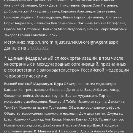
Анатолий Ефимович, Сухих Дарья Николаевна, Орлов Олег Петрович,
Добровольская Анна Дмитриевна, Королева Александра Евгеньевна,
Смирнов Владимир Александрович, Вицин Сергей Ефимович, Золотухин
Борис Андреевич, Левинсон Лев Семенович, Локшина Татьяна Иосифовна,
Орлов Олег Петрович, Полякова Мара Федоровна, Резник Генри Маркович,
Захаров Герман Константинович
Источник:
http://unro.minjust.ru/NKOForeignAgent.aspx
данные на
24.03.2022
* Единый федеральный список организаций, в том числе
иностранных и международных организаций, признанных
в соответствии с законодательством Российской Федерации
террористическими:
Высший военный Маджлисуль Шура Объединенных сил моджахедов
Кавказа, Конгресс народов Ичкерии и Дагестана, База, Асбат аль-Ансар,
Священная война, Исламская группа, Братья-мусульмане, Партия
исламского освобождения, Лашкар-И-Тайба, Исламская группа, Движение
Талибан, Исламская партия Туркестана, Общество социальных реформ,
Общество возрождения исламского наследия, Дом двух святых, Джунд аш-
Шам, Исламский джихад, Аль-Каида, Имарат Кавказ, АБТО, Правый сектор,
Исламское государство, Джабха аль-Нусра ли-Ахль аш-Шам, Народное
ополчение имени К. Минина и Д. Пожарского, Аджр от Аллаха Субхану уа