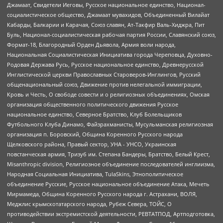
Джамаат, Свидетели Иеговы, Русское национальное единство, Национал-
социалистическое общество, Джамаат мувахидов, Объединенный Вилайат
Кабарды, Балкарии и Карачая, Союз славян, Ат-Такфир Валь-Хиджра, Пит
Буль, Национал-социалистическая рабочая партия России, Славянский союз,
Формат-18, Благородный Орден Дьявола, Армия воли народа,
Национальная Социалистическая Инициатива города Череповца, Духовно-
Родовая Держава Русь, Русское национальное единство, Древнерусской
Инглистической церкви Православных Староверов-Инглингов, Русский
общенациональный союз, Движение против нелегальной иммиграции,
Кровь и Честь, О свободе совести и о религиозных объединениях, Омская
организация общественного политического движения Русское
национальное единство, Северное Братство, Клуб Болельщиков
Футбольного Клуба Динамо, Файзрахманисты, Мусульманская религиозная
организация п. Боровский, Община Коренного Русского народа
Щелковского района, Правый сектор, УНА - УНСО, Украинская
повстанческая армия, Тризуб им. Степана Бандеры, Братство, Белый Крест,
Misanthropic division, Религиозное объединение последователей инглиизма,
Народная Социальная Инициатива, TulaSkins, Этнополитическое
объединение Русские, Русское национальное объединение Атака, Мечеть
Мирмамеда, Община Коренного Русского народа г. Астрахани, ВОЛЯ,
Меджлис крымскотатарского народа, Рубеж Севера, ТОЙС, О
противодействии экстремистской деятельности, РЕВТАТПОД, Артподготовка,