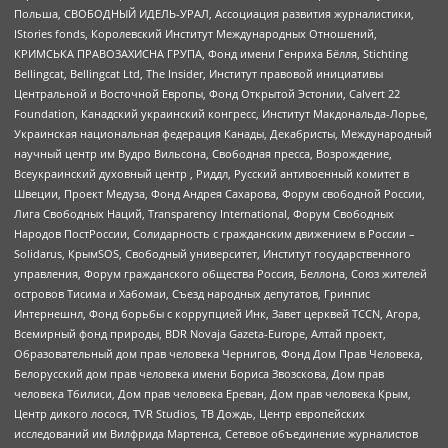
Польша, СВОБОДНЫЙ ИДЕЛЬ-УРАЛ, Ассоциация развития журналистики,
IStories fonds, Королевский Институт Международных Отношений,
КРИМСЬКА ПРАВОЗАХИСНА ГРУПА, Фонд имени Генриха Бёлля, Stichting
Bellingcat, Bellingcat Ltd, The Insider, Институт правовой инициативы
Центральной и Восточной Европы, Фонд Открытой Эстонии, Calvert 22
Foundation, Канадский украинский конгресс, Институт Макдональда-Лорье,
Украинская национальная федерация Канады, Декабристы, Международный
научный центр им Вудро Вильсона, Свободная пресса, Возрождение,
Всеукраинский духовный центр , Риддл, Русский антивоенный комитет в
Швеции, Проект Медуза, Фонд Андрея Сахарова, Форум свободной России,
Лига Свободных Наций, Transparеncy International, Форум Свободных
Народов ПостРоссии, Солидарность с гражданским движением в России –
Solidarus, КрымSOS, Свободный университет, Институт государственного
управления, Форум гражданского общества Россия, Беллона, Союз жителей
островов Тисима и Хабомаи, Съезд народных депутатов, Гринпис
Интернешнл, Фонд борьбы с коррупцией Инк, Завет церквей TCCN, Агора,
Всемирный фонд природы, BDR Novaja Gazeta-Europe, Алтай проект,
Образовательный дом прав человека Чернигов, Фонд Дом Прав Человека,
Белорусский дом прав человека имени Бориса Звозскова, Дом прав
человека Тбилиси, Дом прав человека Ереван, Дом прав человека Крым,
Центр дикого лосося, TVR Studios, ТВ Дождь, Центр европейских
исследований им Вилфрида Мартенса, Сетевое объединение журналистов