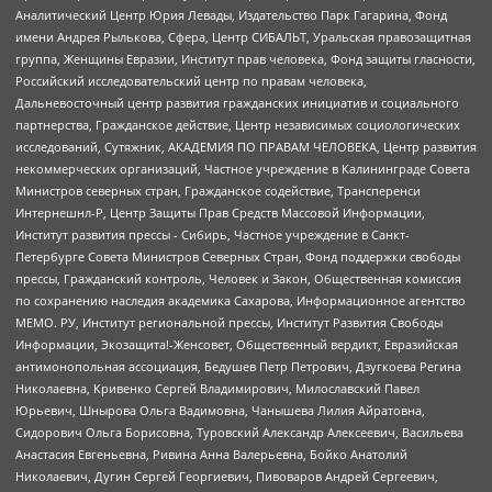
Аналитический Центр Юрия Левады, Издательство Парк Гагарина, Фонд
имени Андрея Рылькова, Сфера, Центр СИБАЛЬТ, Уральская правозащитная
группа, Женщины Евразии, Институт прав человека, Фонд защиты гласности,
Российский исследовательский центр по правам человека,
Дальневосточный центр развития гражданских инициатив и социального
партнерства, Гражданское действие, Центр независимых социологических
исследований, Сутяжник, АКАДЕМИЯ ПО ПРАВАМ ЧЕЛОВЕКА, Центр развития
некоммерческих организаций, Частное учреждение в Калининграде Совета
Министров северных стран, Гражданское содействие, Трансперенси
Интернешнл-Р, Центр Защиты Прав Средств Массовой Информации,
Институт развития прессы - Сибирь, Частное учреждение в Санкт-
Петербурге Совета Министров Северных Стран, Фонд поддержки свободы
прессы, Гражданский контроль, Человек и Закон, Общественная комиссия
по сохранению наследия академика Сахарова, Информационное агентство
МЕМО. РУ, Институт региональной прессы, Институт Развития Свободы
Информации, Экозащита!-Женсовет, Общественный вердикт, Евразийская
антимонопольная ассоциация, Бедушев Петр Петрович, Дзугкоева Регина
Николаевна, Кривенко Сергей Владимирович, Милославский Павел
Юрьевич, Шнырова Ольга Вадимовна, Чанышева Лилия Айратовна,
Сидорович Ольга Борисовна, Туровский Александр Алексеевич, Васильева
Анастасия Евгеньевна, Ривина Анна Валерьевна, Бойко Анатолий
Николаевич, Дугин Сергей Георгиевич, Пивоваров Андрей Сергеевич,