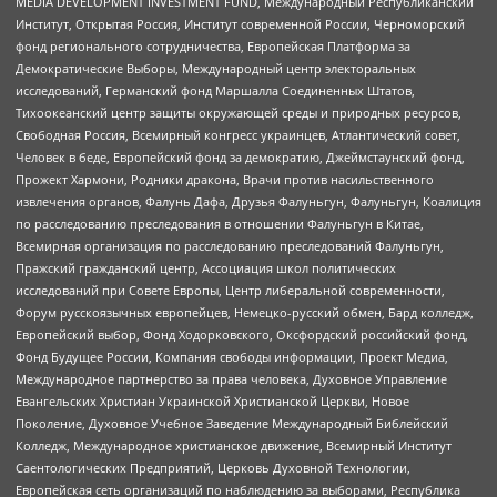
MEDIA DEVELOPMENT INVESTMENT FUND, Международный Республиканский
Институт, Открытая Россия, Институт современной России, Черноморский
фонд регионального сотрудничества, Европейская Платформа за
Демократические Выборы, Международный центр электоральных
исследований, Германский фонд Маршалла Соединенных Штатов,
Тихоокеанский центр защиты окружающей среды и природных ресурсов,
Свободная Россия, Всемирный конгресс украинцев, Атлантический совет,
Человек в беде, Европейский фонд за демократию, Джеймстаунский фонд,
Прожект Хармони, Родники дракона, Врачи против насильственного
извлечения органов, Фалунь Дафа, Друзья Фалуньгун, Фалуньгун, Коалиция
по расследованию преследования в отношении Фалуньгун в Китае,
Всемирная организация по расследованию преследований Фалуньгун,
Пражский гражданский центр, Ассоциация школ политических
исследований при Совете Европы, Центр либеральной современности,
Форум русскоязычных европейцев, Немецко-русский обмен, Бард колледж,
Европейский выбор, Фонд Ходорковского, Оксфордский российский фонд,
Фонд Будущее России, Компания свободы информации, Проект Медиа,
Международное партнерство за права человека, Духовное Управление
Евангельских Христиан Украинской Христианской Церкви, Новое
Поколение, Духовное Учебное Заведение Международный Библейский
Колледж, Международное христианское движение, Всемирный Институт
Саентологических Предприятий, Церковь Духовной Технологии,
Европейская сеть организаций по наблюдению за выборами, Республика