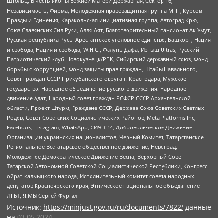
Штольц, В честь иконы Божией Матери Державная, Сектор 16,
Независимость, Фирма, Молодежная правозащитная группа МПГ, Курсом
Правды и Единения, Каракольская инициативная группа, Автоград Крю,
Союз Славянских Сил Руси, Алля-Аят, Благотворительный пансионат Ак Умут,
Русская республика Русь, Арестантское уголовное единство, Башкорт, Нация
и свобода, Нация и свобода, W.H.С., Фалунь Дафа, Иртыш Ultras, Русский
Патриотический клуб-Новокузнецк/РПК, Сибирский державный союз, Фонд
борьбы с коррупцией, Фонд защиты прав граждан, Штабы Навального,
Совет граждан СССР Прикубанского округа г. Краснодара, Мужское
государство, Народное объединение русского движения, Народное
движение Адат, Народный совет граждан РСФСР СССР Архангельской
области, Проект Штурм, Граждане СССР, Держава Союз Советских Светлых
Родов, Совет Советских Социалистических Районов, Meta Platforms Inc,
Facebook, Instagram, WhatsApp, СИЧ-С14, Добровольческое Движение
Организации украинских националистов, Черный Комитет, Татарстанское
Региональное Всетатарское общественное движение, Невоград,
Молодежное Демократическое Движение Весна, Верховный Совет
Татарской Автономной Советской Социалистической Республики, Конгресс
ойрат-калмыцкого народа, Исполнительный комитет совета народных
депутатов Красноярского края, Этническое национальное объединение,
ЛГБТ, Я.МЫ Сергей Фургал
Источник:
https://minjust.gov.ru/ru/documents/7822/
данные
на
03.05.2024