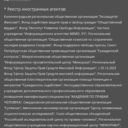
* Реестр иностранных агентов:
Калининградская региональная общественная организация "Экозащита!-Женсовет", Фонд содействия защите прав и свобод граждан "Общественный вердикт", Фонд "Институт Развития Свободы Информации", Частное учреждение "Информационное агентство МЕМО. РУ", Региональная общественная организация "Общественная комиссия по сохранению наследия академика Сахарова", Фонд поддержки свободы прессы, Санкт-Петербургская общественная правозащитная организация "Гражданский контроль", Межрегиональная общественная организация "Информационно-просветительский центр "Мемориал", Региональный Фонд "Центр Защиты Прав Средств Массовой Информации", с 05.12.2023 Фонд "Центр Защиты Прав Средств массовой информации", Региональная общественная благотворительная организация помощи беженцам и мигрантам "Гражданское содействие", Негосударственное образовательное учреждение дополнительного профессионального образования (повышение квалификации) специалистов "АКАДЕМИЯ ПО ПРАВАМ ЧЕЛОВЕКА", Свердловская региональная общественная организация "Сутяжник", Автономная некоммерческая организация "Центр независимых социологических исследований", Союз общественных объединений "Российский исследовательский центр по правам человека", Региональное общественное учреждение научно-информационный центр "МЕМОРИАЛ", Некоммерческая организация "Фонд защиты гласности", Автономная некоммерческая организация "Институт прав человека", Городская общественная организация "Екатеринбургское общество "МЕМОРИАЛ", Городская общественная организация "Рязанское историко-просветительское и правозащитное общество "Мемориал" (Рязанский Мемориал), Челябинский региональный орган общественной самодеятельности – женское общественное объединение "Женщины Евразии", Челябинский региональный орган общественной самодеятельности "Уральская правозащитная группа", Фонд содействия защите здоровья и социальной справедливости имени Андрея Рылькова, Автономная Некоммерческая Организация "Аналитический Центр Юрия Левады", Автономная некоммерческая организация социальной поддержки населения "Проект Апрель", Региональная общественная организация помощи женщинам и детям, находящимся в кризисной ситуации "Информационно-методический центр "Анна", Фонд содействия развитию массовых коммуникаций и правовому просвещению "Так-так-Так", Фонд содействия устойчивому развитию "Серебряная тайга", Свердловский региональный общественный фонд социальных проектов "Новое время", "Idel.Реалии", Кавказ.Реалии, Крым.Реалии, Телеканал Настоящее Время, Татаро-башкирская служба Радио Свобода (Azatliq Radiosi), Радио Свободная Европа/Радио Свобода (PCE/PC), "Сибирь.Реалии", "Фактограф", Благотворительный фонд помощи осужденным и их семьям, Автономная некоммерческая организация "Институт глобализации и социальных движений", Фонд "В защиту прав заключенных", Частное учреждение "Центр поддержки и содействия развитию средств массовой информации", Пензенский региональный общественный благотворительный фонд "Гражданский союз", "Север.Реалии", Некоммерческая организация Фонд "Правовая инициатива", Общество с ограниченной ответственностью "Радио Свободная Европа/Радио Свобода", Чешское информационное агентство "MEDIUM-ORIENT", Красноярская региональная общественная организация "Мы против СПИДа", Камалягин Денис Николаевич, Маркелов Сергей Евгеньевич, Пономарев Лев Александрович, Савицкая Людмила Алексеевна, Автономная некоммерческая организация "Центр по работе с проблемой насилия "НАСИЛИЮ.НЕТ", Межрегиональный профессиональный союз работников здравоохранения "Альянс врачей", Юридическое лицо, зарегистрированное в Латвийской Республике, SIA "Medusa Project" (регистрационный номер 40103797863, дата регистрации 10.06.2014), Некоммерческая организация "Фонд по борьбе с коррупцией", Автономная некоммерческая организация "Институт права и публичной политики", Баданин Роман Сергеевич, Гликин Максим Александрович, Железнова Мария Михайловна, Лукьянова Юлия Сергеевна, Маетная Елизавета Витальевна, Маняхин Петр Борисович, Чуракова Ольга Владимировна, Ярош Юлия Петровна, Юридическое лицо "The Insider SIA", зарегистрированное в Риге, Латвийская Республика (дата регистрации 26.06.2015), являющееся администратором доменного имени интернет-издания "The Insider SIA", https://theins.ru, Постернак Алексей Евгеньевич, Рубин Михаил Аркадьевич, Анин Роман Александрович, Юридическое лицо Istories fonds, зарегистрированное в Латвийской Республике (регистрационный номер 50008295751, дата регистрации 24.02.2020), Великовский Дмитрий Александрович, Долинина Ирина Николаевна, Мароховская Алеся Алексеевна, Шлейнов Роман Юрьевич, Шмагун Олеся Валентиновна, Общество с ограниченной ответственностью "Альтаир 2021", Общество с ограниченной ответственностью "Вега 2021", Общество с ограниченной ответственностью "Главный редактор 2021", Общество с ограниченной ответственностью "Ромашки монолит", Важенков Артем Валерьевич, Ивановская областная общественная организация "Центр гендерных исследований", Гурман Юрий Альбертович, Медиапроект "ОВД-Инфо", Егоров Владимир Владимирович, Жилинский Владимир Александрович, Общество с ограниченной ответственностью "ЗП", Иванова София Юрьевна, Карезина Инна Павловна, Кильтау Екатерина Викторовна, Петров Алексей Викторович, Пискунов Сергей Евгеньевич, Смирнов Сергей Сергеевич, Тихонов Михаил Сергеевич, Общество с ограниченной ответственностью "ЖУРНАЛИСТ-ИНОСТРАННЫЙ АГЕНТ", Арапова Галина Юрьевна, Вольтская Татьяна Анатольевна, Американская компания "Mason G.E.S. Anonymous Foundation" (США), являющаяся владельцем интернет-издания https://mnews.world/, Компания "Stichting Bellingcat", зарегистрированная в Нидерландах (дата регистрации 11.07.2018), Захаров Андрей Вячеславович, Клепиковская Екатерина Дмитриевна, Общество с ограниченной ответственностью "МЕМО", Перл Роман Александрович, Симонов Евгений Алексеевич, Соловьева Елена Анатольевна, Сотников Даниил Владимирович, Сурначева Елизавета Дмитриевна, Автономная некоммерческая организация по защите прав человека и информированию населения "Якутия – Наше Мнение", Общество с ограниченной ответственностью "Москоу диджитал медиа", с 26.01.2023 Общество с ограниченной ответственностью "Чайка Белые сады", Ветошкина Валерия Валерьевна, Заговора Максим Александрович, Межрегиональное общественное движение "Российская ЛГБТ - сеть", Оленичев Максим Владимирович, Павлов Иван Юрьевич, Скворцова Елена Сергеевна, Общество с ограниченной ответственностью "Как бы инагент", Кочетков Игорь Викторович, Общество с ограниченной ответственностью "Честные выборы", Еланчик Олег Александрович, Общество с ограниченной ответственностью "Нобелевский призыв", Гималова Регина Эмилевна, Григорьев Андрей Валерьевич, Григорьева Алина Александровна, Ассоциация по содействию защите прав призывников, альтернативнослужащих и военнослужащих "Правозащитная группа "Гражданин.Армия.Право", Хисамова Регина Фаритовна, Автономная некоммерческая организация по реализации социально-правовых программ "Лилит", Дальневосточное общественное движение "Маяк", Санкт-Петербургская ЛГБТ-инициативная группа "Выход", Инициативная группа ЛГБТ+ "Реверс", Алексеев Андрей Викторович, Бекбулатова Таисия Львовна, Беляев Иван Михайлович, Владыкина Елена Сергеевна, Гельман Марат Александрович, Никульшина Вероника Юрьевна, Толоконникова Надежда Андреевна, Шендерович Виктор Анатольевич, Общество с ограниченной ответственностью "Данное сообщение", Общество с ограниченной ответственностью Издательский дом "Новая глава", Айнбиндер Александра Александровна, Московский комьюнити-центр для ЛГБТ+инициатив, Благотворительный фонд развития филантропии, Deutsche Welle (Германия, Kurt-Schumacher-Strasse 3, 53113 Bonn), Борзунова Мария Михайловна, Воробьев Виктор Викторович, Голубева Анна Львовна, Константинова Алла Михайловна, Малкова Ирина Владимировна, Мурадов Мурад Абдулгалимович, Осетинская Елизавета Николаевна, Понасенков Евгений Николаевич, Ганапольский Матвей Юрьевич, Киселев Евгений Алексеевич, Борухович Ирина Григорьевна, Дремин Иван Тимофеевич, Дубровский Дмитрий Викторович, Красноярская региональная общественная организация поддержки и развития альтернативных образовательных технологий и межкультурных коммуникаций "ИНТЕРРА", Маяковская Екатерина Алексеевна, Фейгин Марк Захарович, Филимонов Андрей Викторович, Дзугкоева Регина Николаевна, Доброхотов Роман Александрович, Дудь Юрий Александрович, Елкин Сергей Владимирович, Кругликов Кирилл Игоревич, Сабунаева Мария Леонидовна, Семенов Алексей Владимирович, Шаинян Карен Багратович, Шульман Екатерина Михайловна, Асафьев Артур Валерьевич, Вахштайн Виктор Семенович, Венедиктов Алексей Алексеевич, Лушникова Екатерина Евгеньевна, Волков Леонид Михайлович, Невзоров Александр Глебович, Пархоменко Сергей Борисович, Сироткин Ярослав Николаевич, Кара-Мурза Владимир Владимирович, Баранова Наталья Владимировна, Гозман Леонид Яковлевич, Кагарлицкий Борис Юльевич, Климарев Михаил Валерьевич, Милов Владимир Станиславович, Автономная некоммерческая организация Краснодарский центр современного искусства "Типография", Моргенштерн Алишер Тагирович, Соболь Любовь Эдуардовна, Общество с ограниченной ответственностью "ЛИЗА НОРМ", Каспаров Гарри Кимович, Ходорковский Михаил Борисович, Общество с ограниченной ответственностью "Апрельские тезисы", Данилович Ирина Брониславовна, Кашин Олег Владимирович, Петров Николай Владимирович, Пивоваров Алексей Владимирович, Соколов Михаил Владимирович, Цветкова Юлия Владимировна, Чичваркин Евгений Александрович, Комитет против пыток/Команда против пыток, Общество с ограниченной ответственностью "Первый научный", Общество с ограниченной ответственностью "Вертолет и ко", Белоцерковская Вероника Борисовна, Кац Максим Евгеньевич, Лазарева Татьяна Юрьевна, Шаведдинов Руслан Табризович, Яшин Илья Валерьевич, Общество с ограниченной ответственностью "Иноагент ААВ", Алешковский Дмитрий Петрович, Альбац Евгения Марковна, Быков Дмитрий Львович, Галямина Юлия Евгеньевна, Лойко Сергей Леонидович, Мартынов Кирилл Константинович, Медведев Сергей Александрович, Крашенинников Федор Геннадиевич, Гордеева Катерина Вл