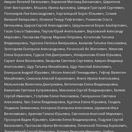
Аверин Виталий Евгеньевич, Барахоев Магомед Бекханович, Шарипков
Олег Викторович, Мошель Ирина Ароновна, Шведов Григорий Сергеевич,
Пономарев Лев Александрович, Каргалицкий Борис Юльевич, Созаев
Валерий Валерьевич, Исламов Тимур Рифгатович, Романова Ольга
Евгеньевна, Щаров Сергей Алексадрович, Цирульников Борис Альбертович,
Гасан Ольга Павловна, Паутов Юрий Анатольевич, Верховский Александр
Маркович, Пислакова-Паркер Марина Петровна, Кочеткова Татьяна
Владимировна, Чуркина Наталья Валерьевна, Акимова Татьяна Николаевна,
Золотарева Екатерина Александровна, Рачинский Ян Збигневич, Жемкова
Елена Борисовна, Гудков Лев Дмитриевич, Илларионова Юлия Юрьевна,
Саранг Анна Васильевна, Захарова Светлана Сергеевна, Аверин Владимир
Анатольевич, Щур Татьяна Михайловна, Щур Николай Алексеевич,
Блинушов Андрей Юрьевич, Мосин Алексей Геннадьевич, Гефтер Валентин
Михайлович, Симонов Алексей Кириллович, Флиге Ирина Анатольевна,
Мельникова Валентина Дмитриевна, Вититинова Елена Владимировна,
Баженова Светлана Куприяновна, Максимов Сергей Владимирович, Беляев
Сергей Иванович, Голубева Елена Николаевна, Ганнушкина Светлана
Алексеевна, Закс Елена Владимировна, Буртина Елена Юрьевна, Гендель
Людмила Залмановна, Кокорина Екатерина Алексеевна, Шуманов Илья
Вячеславович, Арапова Галина Юрьевна, Свечников Анатолий Мариевич,
Прохоров Вадим Юрьевич, Шахова Елена Владимировна, Подузов Сергей
Васильевич, Протасова Ирина Вячеславовна, Литинский Леонид Борисович,
Лукашевский Сергей Маркович, Бахмин Вячеслав Иванович, Шабад