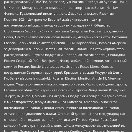
расследователей, АЛЛАТРА, За свободную Россию, Свободная Бурятия, Uralic,
UnKremlin, Международная федерация транспортных рабочих, ИстЧам
Финланд, Гудзоновский институт, Фонд Демократического Развития,
Комитет-2024, Центрально-Европейский университет, Центр
восточноевропейских и международных исследований, Общество
Сторожевой башни, Библии и трактатов Свидетелей Иеговы, Гражданский
Совет, Центр анализа европейской политики, Академическая сеть Восточная
Европа, Российский комитет действия, РЭНД корпорейшн, Русская Америка
за демократию в России, Настоящая Россия, Глобальная сеть журналистов-
расследователей, Служба поддержки, Свободная Россия Берлин, Свободная
Россия Северный Рейн-Вестфалия, Фонд глобальной помощи, Антивоенный
комитет России, Russie-Libertes, La Asocicion de Rusos Libres, Союз за
возвращение Северных территорий, Крымскотатарский Ресурсный Центр,
Глобальный союз IndustriALL, Russian Election Monitor, Article 19, Мнение
медиа, Федерация анархического черного креста, Радио Свободная Европа,
Германское общество изучения Восточной Европы, Фонд имени Фридриха
Эберта, XZ gGmbH, Мобильная академия поддержки гендерной демократии
и миротворчества, Форум имени Льва Копелева, American Councils for
International Education, Cultural Vistas, Institute of International Education,
Антивоенное движение Антальи, Открытый диалог, Школа международных
отношений и государственной политики им Питера Мунка, Российско-
канадский демократический альянс, Школа международных отношений им
Нормана Патерсона, Центр Гражданских Свобод, Фонд Бориса Немцова за