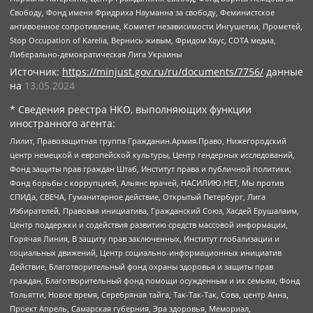
Свободу, Фонд имени Фридриха Науманна за свободу, Феминистское
антивоенное сопротивление, Комитет независимости Ингушетии, Прометей,
Stop Occupation of Karelia, Вернись живым, Фридом Хаус, СОТА медиа,
Либерально-демократическая Лига Украины
Источник:
https://minjust.gov.ru/ru/documents/7756/
данные
на
13.05.2024
* Сведения реестра НКО, выполняющих функции
иностранного агента:
Лилит, Правозащитная группа Гражданин.Армия.Право, Нижегородский
центр немецкой и европейской культуры, Центр гендерных исследований,
Фонд защиты прав граждан Штаб, Институт права и публичной политики,
Фонд борьбы с коррупцией, Альянс врачей, НАСИЛИЮ.НЕТ, Мы против
СПИДа, СВЕЧА, Гуманитарное действие, Открытый Петербург, Лига
Избирателей, Правовая инициатива, Гражданский Союз, Хасдей Ерушалаим,
Центр поддержки и содействия развитию средств массовой информации,
Горячая Линия, В защиту прав заключенных, Институт глобализации и
социальных движений, Центр социально-информационных инициатив
Действие, Благотворительный фонд охраны здоровья и защиты прав
граждан, Благотворительный фонд помощи осужденным и их семьям, Фонд
Тольятти, Новое время, Серебряная тайга, Так-Так-Так, Сова, центр Анна,
Проект Апрель, Самарская губерния, Эра здоровья, Мемориал,