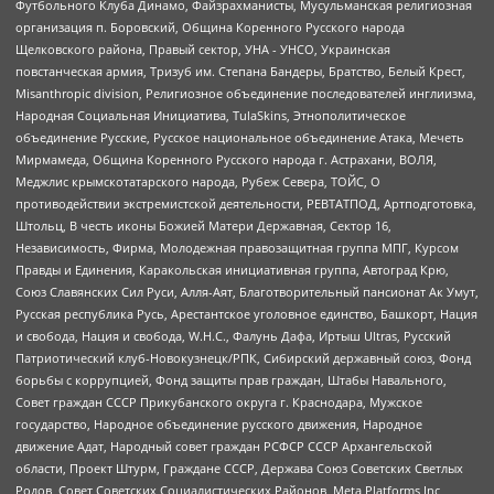
Футбольного Клуба Динамо, Файзрахманисты, Мусульманская религиозная
организация п. Боровский, Община Коренного Русского народа
Щелковского района, Правый сектор, УНА - УНСО, Украинская
повстанческая армия, Тризуб им. Степана Бандеры, Братство, Белый Крест,
Misanthropic division, Религиозное объединение последователей инглиизма,
Народная Социальная Инициатива, TulaSkins, Этнополитическое
объединение Русские, Русское национальное объединение Атака, Мечеть
Мирмамеда, Община Коренного Русского народа г. Астрахани, ВОЛЯ,
Меджлис крымскотатарского народа, Рубеж Севера, ТОЙС, О
противодействии экстремистской деятельности, РЕВТАТПОД, Артподготовка,
Штольц, В честь иконы Божией Матери Державная, Сектор 16,
Независимость, Фирма, Молодежная правозащитная группа МПГ, Курсом
Правды и Единения, Каракольская инициативная группа, Автоград Крю,
Союз Славянских Сил Руси, Алля-Аят, Благотворительный пансионат Ак Умут,
Русская республика Русь, Арестантское уголовное единство, Башкорт, Нация
и свобода, Нация и свобода, W.H.С., Фалунь Дафа, Иртыш Ultras, Русский
Патриотический клуб-Новокузнецк/РПК, Сибирский державный союз, Фонд
борьбы с коррупцией, Фонд защиты прав граждан, Штабы Навального,
Совет граждан СССР Прикубанского округа г. Краснодара, Мужское
государство, Народное объединение русского движения, Народное
движение Адат, Народный совет граждан РСФСР СССР Архангельской
области, Проект Штурм, Граждане СССР, Держава Союз Советских Светлых
Родов, Совет Советских Социалистических Районов, Meta Platforms Inc,