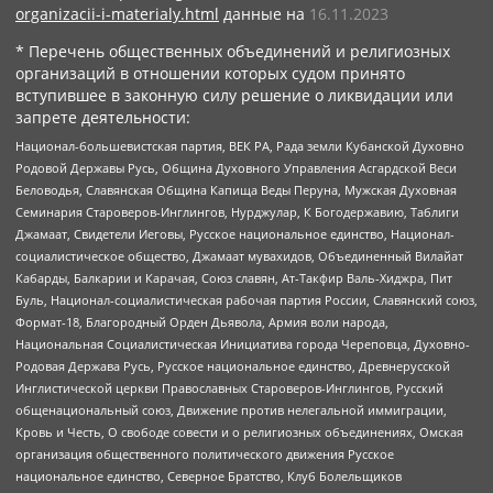
organizacii-i-materialy.html
данные на
16.11.2023
* Перечень общественных объединений и религиозных
организаций в отношении которых судом принято
вступившее в законную силу решение о ликвидации или
запрете деятельности:
Национал-большевистская партия, ВЕК РА, Рада земли Кубанской Духовно
Родовой Державы Русь, Община Духовного Управления Асгардской Веси
Беловодья, Славянская Община Капища Веды Перуна, Мужская Духовная
Семинария Староверов-Инглингов, Нурджулар, К Богодержавию, Таблиги
Джамаат, Свидетели Иеговы, Русское национальное единство, Национал-
социалистическое общество, Джамаат мувахидов, Объединенный Вилайат
Кабарды, Балкарии и Карачая, Союз славян, Ат-Такфир Валь-Хиджра, Пит
Буль, Национал-социалистическая рабочая партия России, Славянский союз,
Формат-18, Благородный Орден Дьявола, Армия воли народа,
Национальная Социалистическая Инициатива города Череповца, Духовно-
Родовая Держава Русь, Русское национальное единство, Древнерусской
Инглистической церкви Православных Староверов-Инглингов, Русский
общенациональный союз, Движение против нелегальной иммиграции,
Кровь и Честь, О свободе совести и о религиозных объединениях, Омская
организация общественного политического движения Русское
национальное единство, Северное Братство, Клуб Болельщиков