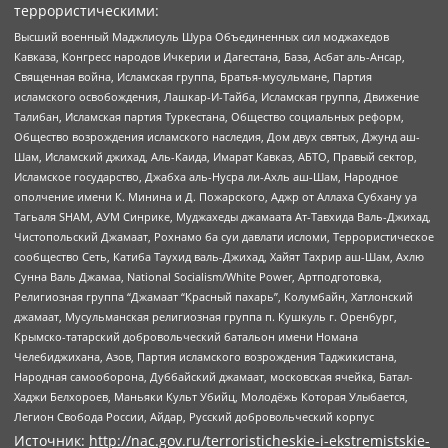
террористическими:
Высший военный Маджлисуль Шура Объединенных сил моджахедов
Кавказа, Конгресс народов Ичкерии и Дагестана, База, Асбат аль-Ансар,
Священная война, Исламская группа, Братья-мусульмане, Партия
исламского освобождения, Лашкар-И-Тайба, Исламская группа, Движение
Талибан, Исламская партия Туркестана, Общество социальных реформ,
Общество возрождения исламского наследия, Дом двух святых, Джунд аш-
Шам, Исламский джихад, Аль-Каида, Имарат Кавказ, АБТО, Правый сектор,
Исламское государство, Джабха аль-Нусра ли-Ахль аш-Шам, Народное
ополчение имени К. Минина и Д. Пожарского, Аджр от Аллаха Субхану уа
Тагьаля SHAM, АУМ Синрике, Муджахеды джамаата Ат-Тавхида Валь-Джихад,
Чистопольский Джамаат, Рохнамо ба суи давлати исломи, Террористическое
сообщество Сеть, Катиба Таухид валь-Джихад, Хайят Тахрир аш-Шам, Ахлю
Сунна Валь Джамаа, National Socialism/White Power, Артподготовка,
Религиозная группа “Джамаат “Красный пахарь”, Колумбайн, Хатлонский
джамаат, Мусульманская религиозная группа п. Кушкуль г. Оренбург,
Крымско-татарский добровольческий батальон имени Номана
Челебиджихана, Азов, Партия исламского возрождения Таджикистана,
Народная самооборона, Дуббайский джамаат, московская ячейка, Батал-
Хаджи Белхороев, Маньяки Культ Убийц, Молодёжь Которая Улыбается,
Легион Свобода России, Айдар, Русский добровольческий корпус
Источник:
http://nac.gov.ru/terroristicheskie-i-ekstremistskie-