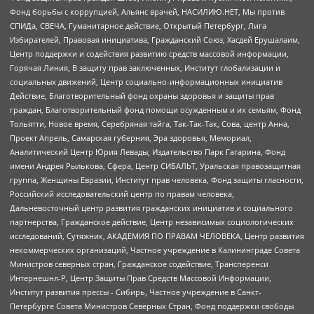
Фонд борьбы с коррупцией, Альянс врачей, НАСИЛИЮ.НЕТ, Мы против
СПИДа, СВЕЧА, Гуманитарное действие, Открытый Петербург, Лига
Избирателей, Правовая инициатива, Гражданский Союз, Хасдей Ерушалаим,
Центр поддержки и содействия развитию средств массовой информации,
Горячая Линия, В защиту прав заключенных, Институт глобализации и
социальных движений, Центр социально-информационных инициатив
Действие, Благотворительный фонд охраны здоровья и защиты прав
граждан, Благотворительный фонд помощи осужденным и их семьям, Фонд
Тольятти, Новое время, Серебряная тайга, Так-Так-Так, Сова, центр Анна,
Проект Апрель, Самарская губерния, Эра здоровья, Мемориал,
Аналитический Центр Юрия Левады, Издательство Парк Гагарина, Фонд
имени Андрея Рылькова, Сфера, Центр СИБАЛЬТ, Уральская правозащитная
группа, Женщины Евразии, Институт прав человека, Фонд защиты гласности,
Российский исследовательский центр по правам человека,
Дальневосточный центр развития гражданских инициатив и социального
партнерства, Гражданское действие, Центр независимых социологических
исследований, Сутяжник, АКАДЕМИЯ ПО ПРАВАМ ЧЕЛОВЕКА, Центр развития
некоммерческих организаций, Частное учреждение в Калининграде Совета
Министров северных стран, Гражданское содействие, Трансперенси
Интернешнл-Р, Центр Защиты Прав Средств Массовой Информации,
Институт развития прессы - Сибирь, Частное учреждение в Санкт-
Петербурге Совета Министров Северных Стран, Фонд поддержки свободы