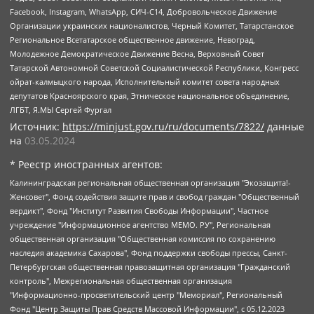
Facebook, Instagram, WhatsApp, СИЧ-С14, Добровольческое Движение
Организации украинских националистов, Черный Комитет, Татарстанское
Региональное Всетатарское общественное движение, Невоград,
Молодежное Демократическое Движение Весна, Верховный Совет
Татарской Автономной Советской Социалистической Республики, Конгресс
ойрат-калмыцкого народа, Исполнительный комитет совета народных
депутатов Красноярского края, Этническое национальное объединение,
ЛГБТ, Я.МЫ Сергей Фургал
Источник:
https://minjust.gov.ru/ru/documents/7822/
данные
на
03.05.2024
* Реестр иностранных агентов:
Калининградская региональная общественная организация "Экозащита!-Женсовет", Фонд содействия защите прав и свобод граждан "Общественный вердикт", Фонд "Институт Развития Свободы Информации", Частное учреждение "Информационное агентство МЕМО. РУ", Региональная общественная организация "Общественная комиссия по сохранению наследия академика Сахарова", Фонд поддержки свободы прессы, Санкт-Петербургская общественная правозащитная организация "Гражданский контроль", Межрегиональная общественная организация "Информационно-просветительский центр "Мемориал", Региональный Фонд "Центр Защиты Прав Средств Массовой Информации", с 05.12.2023 Фонд "Центр Защиты Прав Средств массовой информации", Региональная общественная благотворительная организация помощи беженцам и мигрантам "Гражданское содействие", Негосударственное образовательное учреждение дополнительного профессионального образования (повышение квалификации) специалистов "АКАДЕМИЯ ПО ПРАВАМ ЧЕЛОВЕКА", Свердловская региональная общественная организация "Сутяжник", Автономная некоммерческая организация "Центр независимых социологических исследований", Союз общественных объединений "Российский исследовательский центр по правам человека", Региональное общественное учреждение научно-информационный центр "МЕМОРИАЛ", Некоммерческая организация "Фонд защиты гласности", Автономная некоммерческая организация "Институт прав человека", Городская общественная организация "Екатеринбургское общество "МЕМОРИАЛ", Городская общественная организация "Рязанское историко-просветительское и правозащитное общество "Мемориал" (Рязанский Мемориал), Челябинский региональный орган общественной самодеятельности – женское общественное объединение "Женщины Евразии", Челябинский региональный орган общественной самодеятельности "Уральская правозащитная группа", Фонд содействия защите здоровья и социальной справедливости имени Андрея Рылькова, Автономная Некоммерческая Организация "Аналитический Центр Юрия Левады", Автономная некоммерческая организация социальной поддержки населения "Проект Апрель", Региональная общественная организация помощи женщинам и детям, находящимся в кризисной ситуации "Информационно-методический центр "Анна", Фонд содействия развитию массовых коммуникаций и правовому просвещению "Так-так-Так", Фонд содействия устойчивому развитию "Серебряная тайга", Свердловский региональный общественный фонд социальных проектов "Новое время", "Idel.Реалии", Кавказ.Реалии, Крым.Реалии, Телеканал Настоящее Время, Татаро-башкирская служба Радио Свобода (Azatliq Radiosi), Радио Свободная Европа/Радио Свобода (PCE/PC), "Сибирь.Реалии", "Фактограф", Благотворительный фонд помощи осужденным и их семьям, Автономная некоммерческая организация "Институт глобализации и социальных движений", Фонд "В защиту прав заключенных", Частное учреждение "Центр поддержки и содействия развитию средств массовой информации", Пензенский региональный общественный благотворительный фонд "Гражданский союз", "Север.Реалии", Некоммерческая организация Фонд "Правовая инициатива", Общество с ограниченной ответственностью "Радио Свободная Европа/Радио Свобода", Чешское информационное агентство "MEDIUM-ORIENT", Красноярская региональная общественная организация "Мы против СПИДа", Камалягин Денис Николаевич, Маркелов Сергей Евгеньевич, Пономарев Лев Александрович, Савицкая Людмила Алексеевна, Автономная некоммерческая организация "Центр по работе с проблемой насилия "НАСИЛИЮ.НЕТ", Межрегиональный профессиональный союз работников здравоохранения "Альянс врачей", Юридическое лицо, зарегистрированное в Латвийской Республике, SIA "Medusa Project" (регистрационный номер 40103797863, дата регистрации 10.06.2014), Некоммерческая организация "Фонд по борьбе с коррупцией", Автономная некоммерческая организация "Институт права и публичной политики", Баданин Роман Сергеевич, Гликин Максим Александрович, Железнова Мария Михайловна, Лукьянова Юлия Сергеевна, Маетная Елизавета Витальевна, Маняхин Петр Борисович, Чуракова Ольга Владимировна, Ярош Юлия Петровна, Юридическое лицо "The Insider SIA", зарегистрированное в Риге, Латвийская Республика (дата регистрации 26.06.2015), являющееся администратором доменного имени интернет-издания "The Insider SIA", https://theins.ru, Постернак Алексей Евгеньевич, Рубин Михаил Аркадьевич, Анин Роман Александрович, Юридическое лицо Istories fonds, зарегистрированное в Латвийской Республике (регистрационный номер 50008295751, дата регистрации 24.02.2020), Великовский Дмитрий Александрович, Долинина Ирина Николаевна, Мароховская Алеся Алексеевна, Шлейнов Роман Юрьевич, Шмагун Олеся Валентиновна, Общество с ограниченной ответственностью "Альтаир 2021", Общество с ограниченной ответственностью "Вега 2021", Общество с ограниченной ответственностью "Главный редактор 2021", Общество с ограниченной ответственностью "Ромашки монолит", Важенков Артем Валерьевич, Ивановская областная общественная организация "Центр гендерных исследований", Гурман Юрий Альбертович, Медиапроект "ОВД-Инфо", Егоров Владимир Владимирович, Жилинский Владимир Александрович, Общество с ограниченной ответственностью "ЗП", Иванова София Юрьевна, Карезина Инна Павловна, Кильтау Екатерина Викторовна, Петров Алексей Викторович, Пискунов Сергей Евгеньевич, Смирнов Сергей Сергеевич, Тихонов Михаил Сергеевич, Общество с ограниченной ответственностью "ЖУРНАЛИСТ-ИНОСТРАННЫЙ АГЕНТ", Арапова Галина Юрьевна, Вольтская Татьяна Анатольевна, Американская компания "Mason G.E.S. Anonymous Foundation" (США), являющаяся владельцем интернет-издания https://mnews.world/, Компания "Stichting Bellingcat", зарегистрированная в Нидерландах (дата регистрации 11.07.2018), Захаров Андрей Вячеславович, Клепиковская Екатерина Дмитриевна, Общество с ограниченной ответственностью "МЕМО", Перл Роман Александрович, Симонов Евгений Алексеевич, Соловьева Елена Анатольевна, Сотников Даниил Владимирович, Сурначева Елизавета Дмитриевна, Автономная некоммерческая организация по защите прав человека и информированию населения "Якутия – Наше Мнение", Общество с ограниченной ответственностью "Москоу диджитал медиа", с 26.01.2023 Общество с ограниченной ответственностью "Чайка Белые сады", Ветошкина Валерия Валерьевна, Заговора Максим Александрович, Межрегиональное общественное движение "Российская ЛГБТ - сеть", Оленичев Максим Владимирович, Павлов Иван Юрьевич, Скворцова Елена Сергеевна, Общество с ограниченной ответственностью "Как бы инагент", Кочетков Игорь Викторович, Общество с ограниченной ответственностью "Честные выборы", Еланчик Олег Александрович, Общество с ограниченной ответственностью "Нобелевский призыв", Гималова Регина Эмилевна, Григорьев Андрей Валерьевич, Григорьева Алина Александровна, Ассоциация по содействию защите прав призывников, альтернативнослужащих и военнослужащих "Правозащитная группа "Гражданин.Армия.Право", Хисамова Регина Фаритовна, Автономная некоммерческая организация по реализации социально-правовых программ "Лилит", Дальневосточное общественное движение "Маяк", Санкт-Петербургская ЛГБТ-инициативная группа "Выход", Инициативная группа ЛГБТ+ "Реверс", Алексеев Андрей Викторович, Бекбулатова Таисия Львовна, Беляев Иван Михайлович, Владыкина Елена Сергеевна, Гельман Марат Александрович, Никульшина Вероника Юрьевна, Толоконникова Надежда Андреевна, Шендерович Виктор Анатольевич, Общество с ограниченной ответственностью "Данное сообщение", Общество с ограниченной ответственностью Издательский дом "Новая глава", Айнбиндер Александра Александровна, Московский комьюнити-центр для ЛГБТ+инициатив, Благотворительный фонд развития филантропии, Deutsche Welle (Германия, Kurt-Schumacher-Strasse 3, 53113 Bonn), Борзунова Мария Михайловна, Воробьев Виктор Викторович, Голубева Анна Львовна, Константинова Алла Михайловна, Малкова Ирина Владимировна, Мурадов Мурад Абдулгалимович, Осетинская Елизавета Николаевна, Понасенков Евгений Николаевич, Ганапольский Матвей Юрьевич, Киселев Евгений Алексеевич, Борухович Ирина Григорьевна, Дремин Иван Тимофеевич, Дубровский Дмитрий Викторович, Красноярская региональная общественная организация поддержки и развития альтернативных образовательных технологий и межкультурных коммуникаций "ИНТЕРРА", Маяковская Екатерина Алексеевна, Фейгин Марк Захарович, Филимонов Андрей Викторович, Дзугкоева Регина Николаевна, Доброхотов Роман Александрович, Дудь Юрий Александрович, Елкин Сергей Владимирович, Кругликов Кирилл Игоревич, Сабунаева Мария Леонидовна, Семенов Алексей Владимирович, Шаинян Карен Багратович, Шульман Екатерина Михайловна, Асафьев Артур Валерьевич, Вахштайн Виктор Семенович, Венедиктов Алексей Алексеевич, Лушникова Екатерина Евгеньевна, Волков Леонид Михайлович, Невзоров Александр Глебович, Пархоменко Сергей Борисович, Сироткин Ярослав Николаевич, Кара-Мурза Владимир Владимирович, Баранова Наталья Владимировна, Гозман Леонид Яковлевич, Кагарлицкий Борис Юльевич, Климарев Михаил Валерьевич, Милов Владимир Станиславович, Автономная некоммерческая организация Краснодарский центр современного искусства "Типография", Моргенштерн Алишер Тагирович, Соболь Любовь Эдуардовна, Общество с ограниченной ответственностью "ЛИЗА НОРМ", Каспаров Гарри Кимович, Ходорковский Михаил Борисович, Общество с ограниченной ответственностью "Апрельские тезисы", Данилович Ирина Брониславовна, Кашин Олег Владимирович, Петров Николай Владимирович, Пивоваров Алексей Владимирович, Соколов Михаил Владимирович, Цветкова Юлия Владимировна, Чичваркин Евгений Александрович, Комитет против пыток/Команда против пыток, Общество с ограниченной ответственностью "Первый научный", Общество с ограниченной ответственностью "Вертолет и ко", Белоцерковская Вероника Борисовна, Кац Максим Евгеньевич, Лазарева Татьяна Юрьевна, Шаведдинов Руслан Табризович, Яшин Илья Валерьевич, Общество с ограниченной ответственностью "Иноагент ААВ", Алешковский Дмитрий Петрович, Альбац Евгения Марковна, Быков Дмитрий Львович, Галямина Юлия Евгеньевна, Лойко Сергей Леонидович, Мартынов Кирилл Константинович, Медведев Сергей Александрович, Крашенинников Федор Геннадиевич, Гордеева Катерина Вл