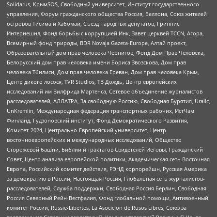
Solidarus, КрымSOS, Свободный университет, Институт государственного
управления, Форум гражданского общества Россия, Беллона, Союз жителей
островов Тисима и Хабомаи, Съезд народных депутатов, Гринпис
Интернешнл, Фонд борьбы с коррупцией Инк, Завет церквей TCCN, Агора,
Всемирный фонд природы, BDR Novaja Gazeta-Europe, Алтай проект,
Образовательный дом прав человека Чернигов, Фонд Дом Прав Человека,
Белорусский дом прав человека имени Бориса Звозскова, Дом прав
человека Тбилиси, Дом прав человека Ереван, Дом прав человека Крым,
Центр дикого лосося, TVR Studios, ТВ Дождь, Центр европейских
исследований им Вилфрида Мартенса, Сетевое объединение журналистов
расследователей, АЛЛАТРА, За свободную Россию, Свободная Бурятия, Uralic,
UnKremlin, Международная федерация транспортных рабочих, ИстЧам
Финланд, Гудзоновский институт, Фонд Демократического Развития,
Комитет-2024, Центрально-Европейский университет, Центр
восточноевропейских и международных исследований, Общество
Сторожевой башни, Библии и трактатов Свидетелей Иеговы, Гражданский
Совет, Центр анализа европейской политики, Академическая сеть Восточная
Европа, Российский комитет действия, РЭНД корпорейшн, Русская Америка
за демократию в России, Настоящая Россия, Глобальная сеть журналистов-
расследователей, Служба поддержки, Свободная Россия Берлин, Свободная
Россия Северный Рейн-Вестфалия, Фонд глобальной помощи, Антивоенный
комитет России, Russie-Libertes, La Asocicion de Rusos Libres, Союз за