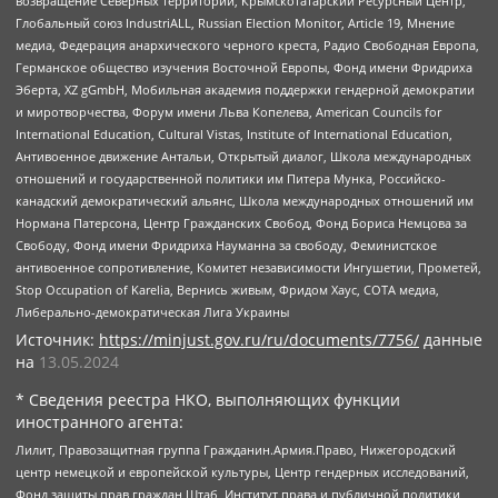
возвращение Северных территорий, Крымскотатарский Ресурсный Центр,
Глобальный союз IndustriALL, Russian Election Monitor, Article 19, Мнение
медиа, Федерация анархического черного креста, Радио Свободная Европа,
Германское общество изучения Восточной Европы, Фонд имени Фридриха
Эберта, XZ gGmbH, Мобильная академия поддержки гендерной демократии
и миротворчества, Форум имени Льва Копелева, American Councils for
International Education, Cultural Vistas, Institute of International Education,
Антивоенное движение Антальи, Открытый диалог, Школа международных
отношений и государственной политики им Питера Мунка, Российско-
канадский демократический альянс, Школа международных отношений им
Нормана Патерсона, Центр Гражданских Свобод, Фонд Бориса Немцова за
Свободу, Фонд имени Фридриха Науманна за свободу, Феминистское
антивоенное сопротивление, Комитет независимости Ингушетии, Прометей,
Stop Occupation of Karelia, Вернись живым, Фридом Хаус, СОТА медиа,
Либерально-демократическая Лига Украины
Источник:
https://minjust.gov.ru/ru/documents/7756/
данные
на
13.05.2024
* Сведения реестра НКО, выполняющих функции
иностранного агента:
Лилит, Правозащитная группа Гражданин.Армия.Право, Нижегородский
центр немецкой и европейской культуры, Центр гендерных исследований,
Фонд защиты прав граждан Штаб, Институт права и публичной политики,