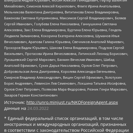
Блинушов Андрей Юрьевич, Мосин Алексей Геннадьевич, Гефтер Валентин
Михайлович, Симонов Алексей Кириллович, Флиге Ирина Анатольевна,
Мельникова Валентина Дмитриевна, Вититинова Елена Владимировна,
Баженова Светлана Куприяновна, Максимов Сергей Владимирович, Беляев
Сергей Иванович, Голубева Елена Николаевна, Ганнушкина Светлана
Алексеевна, Закс Елена Владимировна, Буртина Елена Юрьевна, Гендель
Людмила Залмановна, Кокорина Екатерина Алексеевна, Шуманов Илья
Вячеславович, Арапова Галина Юрьевна, Свечников Анатолий Мариевич,
Прохоров Вадим Юрьевич, Шахова Елена Владимировна, Подузов Сергей
Васильевич, Протасова Ирина Вячеславовна, Литинский Леонид Борисович,
Лукашевский Сергей Маркович, Бахмин Вячеслав Иванович, Шабад
Анатолий Ефимович, Сухих Дарья Николаевна, Орлов Олег Петрович,
Добровольская Анна Дмитриевна, Королева Александра Евгеньевна,
Смирнов Владимир Александрович, Вицин Сергей Ефимович, Золотухин
Борис Андреевич, Левинсон Лев Семенович, Локшина Татьяна Иосифовна,
Орлов Олег Петрович, Полякова Мара Федоровна, Резник Генри Маркович,
Захаров Герман Константинович
Источник:
http://unro.minjust.ru/NKOForeignAgent.aspx
данные на
24.03.2022
* Единый федеральный список организаций, в том числе
иностранных и международных организаций, признанных
в соответствии с законодательством Российской Федерации