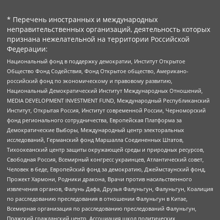
* Перечень иностранных и международных
неправительственных организаций, деятельность которых
признана нежелательной на территории Российской
Федерации:
Национальный фонд в поддержку демократии, Институт Открытое
Общество Фонд Содействия, Фонд Открытое общество, Американо-
российский фонд по экономическому и правовому развитию,
Национальный Демократический Институт Международных Отношений,
MEDIA DEVELOPMENT INVESTMENT FUND, Международный Республиканский
Институт, Открытая Россия, Институт современной России, Черноморский
фонд регионального сотрудничества, Европейская Платформа за
Демократические Выборы, Международный центр электоральных
исследований, Германский фонд Маршалла Соединенных Штатов,
Тихоокеанский центр защиты окружающей среды и природных ресурсов,
Свободная Россия, Всемирный конгресс украинцев, Атлантический совет,
Человек в беде, Европейский фонд за демократию, Джеймстаунский фонд,
Прожект Хармони, Родники дракона, Врачи против насильственного
извлечения органов, Фалунь Дафа, Друзья Фалуньгун, Фалуньгун, Коалиция
по расследованию преследования в отношении Фалуньгун в Китае,
Всемирная организация по расследованию преследований Фалуньгун,
Пражский гражданский центр, Ассоциация школ политических