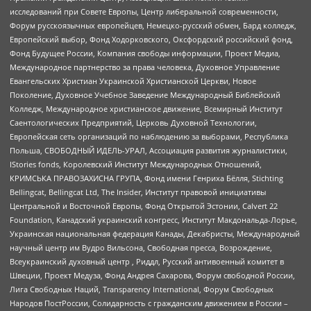
исследований при Совете Европы, Центр либеральной современности,
Форум русскоязычных европейцев, Немецко-русский обмен, Бард колледж,
Европейский выбор, Фонд Ходорковского, Оксфордский российский фонд,
Фонд Будущее России, Компания свободы информации, Проект Медиа,
Международное партнерство за права человека, Духовное Управление
Евангельских Христиан Украинской Христианской Церкви, Новое
Поколение, Духовное Учебное Заведение Международный Библейский
Колледж, Международное христианское движение, Всемирный Институт
Саентологических Предприятий, Церковь Духовной Технологии,
Европейская сеть организаций по наблюдению за выборами, Республика
Польша, СВОБОДНЫЙ ИДЕЛЬ-УРАЛ, Ассоциация развития журналистики,
IStories fonds, Королевский Институт Международных Отношений,
КРИМСЬКА ПРАВОЗАХИСНА ГРУПА, Фонд имени Генриха Бёлля, Stichting
Bellingcat, Bellingcat Ltd, The Insider, Институт правовой инициативы
Центральной и Восточной Европы, Фонд Открытой Эстонии, Calvert 22
Foundation, Канадский украинский конгресс, Институт Макдональда-Лорье,
Украинская национальная федерация Канады, Декабристы, Международный
научный центр им Вудро Вильсона, Свободная пресса, Возрождение,
Всеукраинский духовный центр , Риддл, Русский антивоенный комитет в
Швеции, Проект Медуза, Фонд Андрея Сахарова, Форум свободной России,
Лига Свободных Наций, Transparеncy International, Форум Свободных
Народов ПостРоссии, Солидарность с гражданским движением в России –