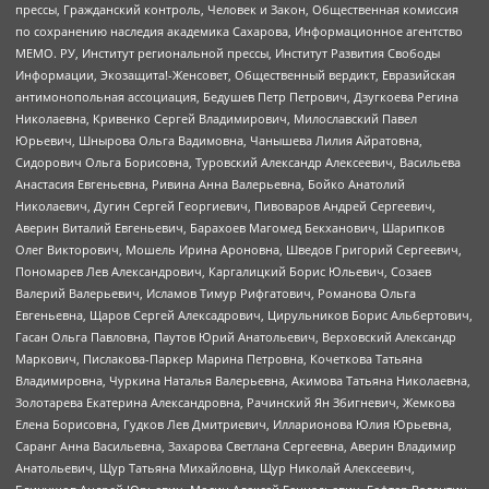
прессы, Гражданский контроль, Человек и Закон, Общественная комиссия
по сохранению наследия академика Сахарова, Информационное агентство
МЕМО. РУ, Институт региональной прессы, Институт Развития Свободы
Информации, Экозащита!-Женсовет, Общественный вердикт, Евразийская
антимонопольная ассоциация, Бедушев Петр Петрович, Дзугкоева Регина
Николаевна, Кривенко Сергей Владимирович, Милославский Павел
Юрьевич, Шнырова Ольга Вадимовна, Чанышева Лилия Айратовна,
Сидорович Ольга Борисовна, Туровский Александр Алексеевич, Васильева
Анастасия Евгеньевна, Ривина Анна Валерьевна, Бойко Анатолий
Николаевич, Дугин Сергей Георгиевич, Пивоваров Андрей Сергеевич,
Аверин Виталий Евгеньевич, Барахоев Магомед Бекханович, Шарипков
Олег Викторович, Мошель Ирина Ароновна, Шведов Григорий Сергеевич,
Пономарев Лев Александрович, Каргалицкий Борис Юльевич, Созаев
Валерий Валерьевич, Исламов Тимур Рифгатович, Романова Ольга
Евгеньевна, Щаров Сергей Алексадрович, Цирульников Борис Альбертович,
Гасан Ольга Павловна, Паутов Юрий Анатольевич, Верховский Александр
Маркович, Пислакова-Паркер Марина Петровна, Кочеткова Татьяна
Владимировна, Чуркина Наталья Валерьевна, Акимова Татьяна Николаевна,
Золотарева Екатерина Александровна, Рачинский Ян Збигневич, Жемкова
Елена Борисовна, Гудков Лев Дмитриевич, Илларионова Юлия Юрьевна,
Саранг Анна Васильевна, Захарова Светлана Сергеевна, Аверин Владимир
Анатольевич, Щур Татьяна Михайловна, Щур Николай Алексеевич,