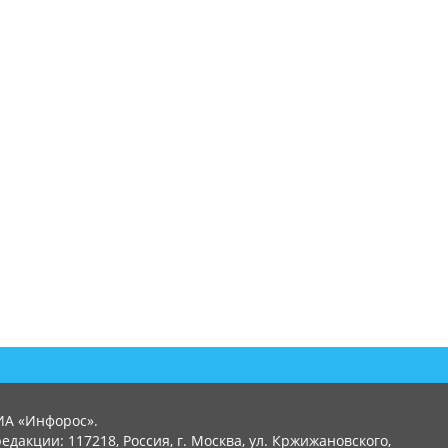
ИА «Инфорос».
едакции: 117218, Россия, г. Москва, ул. Кржижановского,