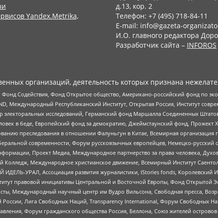
зи
д.13, кор. 2
рвисов Yandex.Metrika,
Телефон: +7 (495) 718-84-11
E-mail: info@gazeta-organizato
И.О. главного редактора Доро
Разработчик сайта –
INFOROS
енных организаций, деятельность которых признана нежелате
 Фонд Содействия, Фонд Открытое общество, Американо-российский фонд по э
 Международный Республиканский Институт, Открытая Россия, Институт совре
р электоральных исследований, Германский фонд Маршалла Соединенных Штатов
еловек в беде, Европейский фонд за демократию, Джеймстаунский фонд, Прожект
дованию преследования в отношении Фалуньгун в Китае, Всемирная организация 
беральной современности, Форум русскоязычных европейцев, Немецко-русский о
формации, Проект Медиа, Международное партнерство за права человека, Духов
 Колледж, Международное христианское движение, Всемирный Институт Саентол
 ИДЕЛЬ-УРАЛ, Ассоциация развития журналистики, IStories fonds, Королевск
r, Институт правовой инициативы Центральной и Восточной Европы, Фонд Открытой Э
ты, Международный научный центр им Вудро Вильсона, Свободная пресса, Возро
России, Лига Свободных Наций, Transparеncy International, Форум Свободных Н
правления, Форум гражданского общества Россия, Беллона, Союз жителей острово