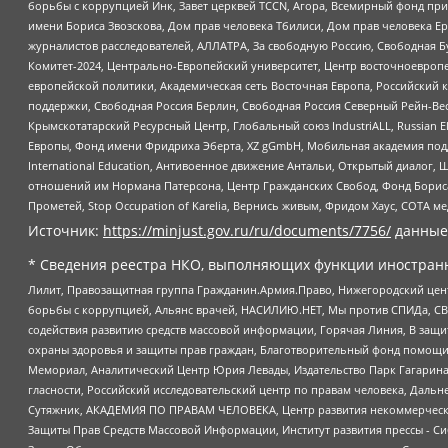
борьбы с коррупцией Инк, Завет церквей TCCN, Агора, Всемирный фонд при
имени Бориса Звозскова, Дом прав человека Тбилиси, Дом прав человека Ер
журналистов расследователей, АЛЛАТРА, За свободную Россию, Свободная Б
Комитет-2024, Центрально-Европейский университет, Центр восточноевроп
европейской политики, Академическая сеть Восточная Европа, Российский к
поддержки, Свободная Россия Берлин, Свободная Россия Северный Рейн-Вест
Крымскотатарский Ресурсный Центр, Глобальный союз IndustriALL, Russian E
Европы, Фонд имени Фридриха Эберта, XZ gGmbH, Мобильная академия поддержк
International Education, Антивоенное движение Антальи, Открытый диало
отношений им Нормана Патерсона, Центр Гражданских Свобод, Фонд Бориса
Прометей, Stop Occupation of Karelia, Вернись живым, Фридом Хаус, СОТА 
Источник:
https://minjust.gov.ru/ru/documents/7756/
данные
* Сведения реестра НКО, выполняющих функции иностранн
Лилит, Правозащитная группа Гражданин.Армия.Право, Нижегородский цент
борьбы с коррупцией, Альянс врачей, НАСИЛИЮ.НЕТ, Мы против СПИДа, СВЕ
содействия развитию средств массовой информации, Горячая Линия, В защ
охраны здоровья и защиты прав граждан, Благотворительный фонд помощи ос
Мемориал, Аналитический Центр Юрия Левады, Издательство Парк Гагарина
гласности, Российский исследовательский центр по правам человека, Даль
Сутяжник, АКАДЕМИЯ ПО ПРАВАМ ЧЕЛОВЕКА, Центр развития некоммерческих
Защиты Прав Средств Массовой Информации, Институт развития прессы - Си