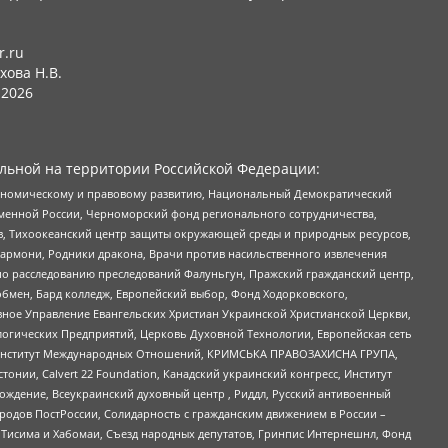
r.ru
хова Н.В.
2026
льной на территории Российской Федерации:
кономическому и правовому развитию, Национальный Демократический
менной России, Черноморский фонд регионального сотрудничества,
, Тихоокеанский центр защиты окружающей среды и природных ресурсов,
 Хармони, Родники дракона, Врачи против насильственного извлечения
по расследованию преследований Фалуньгун, Пражский гражданский центр,
бмен, Бард колледж, Европейский выбор, Фонд Ходорковского,
ное Управление Евангельских Христиан Украинской Христианской Церкви,
огических Предприятий, Церковь Духовной Технологии, Европейская сеть
ий Институт Международных Отношений, КРИМСЬКА ПРАВОЗАХИСНА ГРУПА,
стонии, Calvert 22 Foundation, Канадский украинский конгресс, Институт
ждение, Всеукраинский духовный центр , Риддл, Русский антивоенный
ародов ПостРоссии, Солидарность с гражданским движением в России –
в Тисима и Хабомаи, Съезд народных депутатов, Гринпис Интернешнл, Фонд