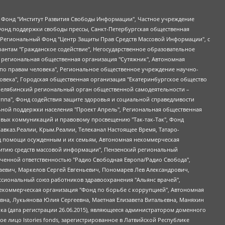
евосточное общественное движение "Маяк", Санкт-Петербургская ЛГБТ-инициативная группа "Выход", Инициативная группа ЛГБТ+ "Реверс", Алексеев Андрей Викторович, Бекбулатова Таисия Львовна, Беляев Иван Михайлович, Владыкина Елена Сергеевна, Гельман Марат Александрович, Никульшина Вероника Юрьевна, Толоконникова Надежда Андреевна, Шендерович Виктор Анатольевич, Общество с ограниченной ответственностью "Данное сообщение", Общество с ограниченной ответственностью Издательский дом "Новая глава", Айнбиндер Александра Александровна, Московский комьюнити-центр для ЛГБТ+инициатив, Благотворительный фонд развития филантропии, Deutsche Welle (Германия, Kurt-Schumacher-Strasse 3, 53113 Bonn), Борзунова Мария Михайловна, Воробьев Виктор Викторович, Голубева Анна Львовна, Константинова Алла Михайловна, Малкова Ирина Владимировна, Мурадов Мурад Абдулгалимович, Осетинская Елизавета Николаевна, Понасенков Евгений Николаевич, Ганапольский Матвей Юрьевич, Киселев Евгений Алексеевич, Борухович Ирина Григорьевна, Дремин Иван Тимофеевич, Дубровский Дмитрий Викторович, Красноярская региональная общественная организация поддержки и развития альтернативных образовательных технологий и межкультурных коммуникаций "ИНТЕРРА", Маяковская Екатерина Алексеевна, Фейгин Марк Захарович, Филимонов Андрей Викторович, Дзугкоева Регина Николаевна, Доброхотов Роман Александрович, Дудь Юрий Александрович, Елкин Сергей Владимирович, Кругликов Кирилл Игоревич, Сабунаева Мария Леонидовна, Семенов Алексей Владимирович, Шаинян Карен Багратович, Шульман Екатерина Михайловна, Асафьев Артур Валерьевич, Вахштайн Виктор Семенович, Венедиктов Алексей Алексеевич, Лушникова Екатерина Евгеньевна, Волков Леонид Михайлович, Невзоров Александр Глебович, Пархоменко Сергей Борисович, Сироткин Ярослав Николаевич, Кара-Мурза Владимир Владимирович, Баранова Наталья Владимировна, Гозман Леонид Яковлевич, Кагарлицкий Борис Юльевич, Климарев Михаил Валерьевич, Милов Владимир Станиславович, Автономная некоммерческая организация Краснодарский центр современного искусства "Типография", Моргенштерн Алишер Тагирович, Соболь Любовь Эдуардовна, Общество с ограниченной ответственностью "ЛИЗА НОРМ", Каспаров Гарри Кимович, Ходорковский Михаил Борисович, Общество с ограниченной ответственностью "Апрельские тезисы", Данилович Ирина Брониславовна, Кашин Олег Владимирович, Петров Николай Владимирович, Пивоваров Алексей Владимирович, Соколов Михаил Владимирович, Цветкова Юлия Владимировна, Чичваркин Евгений Александрович, Комитет против пыток/Команда против пыток, Общество с ограниченной ответственностью "Первый научный", Общество с ограниченной ответственностью "Вертолет и ко", Белоцерковская Вероника Борисовна, Кац Максим Евгеньевич, Лазарева Татьяна Юрьевна, Шаведдинов Руслан Табризович, Яшин Илья Валерьевич, Общество с ограниченной ответственностью "Иноагент ААВ", Алешковский Дмитрий Петрович, Альбац Евгения Марковна, Быков Дмитрий Львович, Галямина Юлия Евгеньевна, Лойко Сергей Леонидович, Мартынов Кирилл Константинович, Медведев Сергей Александрович, Крашенинников Федор Геннадиевич, Гордеева Катерина Вл