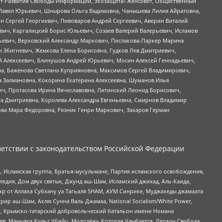
тут Развития Свободы Информации, Экозащита!-Женсовет, Общественный
й Павел Юрьевич, Шнырова Ольга Вадимовна, Чанышева Лилия Айратовна,
ин Сергей Георгиевич, Пивоваров Андрей Сергеевич, Аверин Виталий
вич, Каргалицкий Борис Юльевич, Созаев Валерий Валерьевич, Исламов
льевич, Верховский Александр Маркович, Пислакова-Паркер Марина
н Збигневич, Жемкова Елена Борисовна, Гудков Лев Дмитриевич,
й Алексеевич, Блинушов Андрей Юрьевич, Мосин Алексей Геннадьевич,
а, Баженова Светлана Куприяновна, Максимов Сергей Владимирович,
а Залмановна, Кокорина Екатерина Алексеевна, Шуманов Илья
ч, Протасова Ирина Вячеславовна, Литинский Леонид Борисович,
а Дмитриевна, Королева Александра Евгеньевна, Смирнов Владимир
ова Мара Федоровна, Резник Генри Маркович, Захаров Герман
етствии с законодательством Российской Федерации
 Исламская группа, Братья-мусульмане, Партия исламского освобождения,
едия, Дом двух святых, Джунд аш-Шам, Исламский джихад, Аль-Каида,
жр от Аллаха Субхану уа Тагьаля SHAM, АУМ Синрике, Муджахеды джамаата
рир аш-Шам, Ахлю Сунна Валь Джамаа, National Socialism/White Power,
рг, Крымско-татарский добровольческий батальон имени Номана
оев, Маньяки Культ Убийц, Молодёжь Которая Улыбается, Легион Свобода