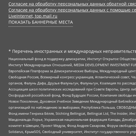
Согласие на обработку персональных данных обратной свя
Согласие на обработку персональных данных с помощью се
LiveInternet, top.mail.ru
ПОКАЗАТЬ БАННЕРНЫЕ МЕСТА
* Перечень иностранных и международных неправительств
Национальный фонд в поддержку демократии, Институт Открытое Общество
Институт Международных Отношений, MEDIA DEVELOPMENT INVESTMENT FUND,
Европейская Платформа за Демократические Выборы, Международный цент
Свободная Россия, Всемирный конгресс украинцев, Атлантический совет, Ч
органов, Фалунь Дафа, Друзья Фалуньгун, Фалуньгун, Коалиция по рассле
Ассоциация школ политических исследований при Совете Европы, Центр ли
Оксфордский российский фонд, Фонд Будущее России, Компания свободы ин
Новое Поколение, Духовное Учебное Заведение Международный Библейский
организаций по наблюдению за выборами, Республика Польша, СВОБОДНЫЙ
Фонд имени Генриха Бёлля, Stichting Bellingcat, Bellingcat Ltd, The Inside
Макдональда-Лорье, Украинская национальная федерация Канады, Декабрис
комитет в Швеции, Проект Медуза, Фонд Андрея Сахарова, Форум свободной 
Solidarus, КрымSOS, Свободный университет, Институт государственного у