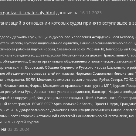
organizacii-i-materialy.html
данные на
16.11.2023
анизаций в отношении которых судом принято вступившее в з
 Родовой Державы Русь, Община Духовного Управления Асгардской Веси Беловод
детели Иеговы, Русское национальное единство, Национал-социалистическое об
истическая рабочая партия России, Славянский союз, Формат-18, Благородный Ор
ациональное единство, Древнерусской Инглистической церкви Православных Ста
ных объединениях, Омская организация общественного политического движения Р
рганизация п. Боровский, Община Коренного Русского народа Щелковского район
гиозное объединение последователей инглиизма, Народная Социальная Инициатива,
 г. Астрахани, ВОЛЯ, Меджлис крымскотатарского народа, Рубеж Севера, ТОЙС, 
6, Независимость, Фирма, Молодежная правозащитная группа МПГ, Курсом Правд
ая республика Русь, Арестантское уголовное единство, Башкорт, Нация и свобода,
орьбы с коррупцией, Фонд защиты прав граждан, Штабы Навального, Совет гражд
ный совет граждан РСФСР СССР Архангельской области, Проект Штурм, Граждане 
tsApp, СИЧ-С14, Добровольческое Движение Организации украинских националисто
ный Совет Татарской Автономной Советской Социалистической Республики, Кон
БТ, Я.МЫ Сергей Фургал
 на
03.05.2024