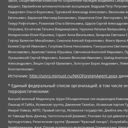
Закон, Общественная комиссия по сохранению наследия академика Сахаров
вердикт, Евразийская антимонопольная ассоциация, Бедушев Петр Петрови
Сидорович Ольга Борисовна, Туровский Александр Алексеевич, Васильева А
Евгеньевич, Барахоев Магомед Бекханович, Шарипков Олег Викторович, М
Тимур Рифгатович, Романова Ольга Евгеньевна, Щаров Сергей Алексадрови
Петровна, Кочеткова Татьяна Владимировна, Чуркина Наталья Валерьевна, 
Илларионова Юлия Юрьевна, Саранг Анна Васильевна, Захарова Светлана 
Гефтер Валентин Михайлович, Симонов Алексей Кириллович, Флиге Ирина 
Беляев Сергей Иванович, Голубева Елена Николаевна, Ганнушкина Светлана
Вячеславович, Арапова Галина Юрьевна, Свечников Анатолий Мариевич, П
Лукашевский Сергей Маркович, Бахмин Вячеслав Иванович, Шабад Анатоли
Александрович, Вицин Сергей Ефимович, Золотухин Борис Андреевич, Леви
Константинович
Источник:
http://unro.minjust.ru/NKOForeignAgent.aspx
данн
* Единый федеральный список организаций, в том числе и
террористическими:
Высший военный Маджлисуль Шура Объединенных сил моджахедов Кавказа, Ко
Лашкар-И-Тайба, Исламская группа, Движение Талибан, Исламская партия Т
Имарат Кавказ, АБТО, Правый сектор, Исламское государство, Джабха аль-
Ат-Тавхида Валь-Джихад, Чистопольский Джамаат, Рохнамо ба суи давлати и
Артподготовка, Религиозная группа “Джамаат “Красный пахарь”, Колумбайн
Челебиджихана, Азов, Партия исламского возрождения Таджикистана, Народ