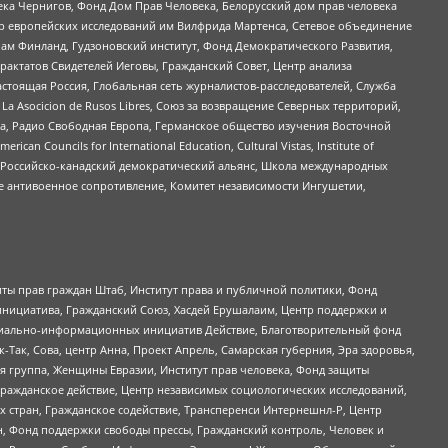
ека Чернигов, Фонд Дом Прав Человека, Белорусский дом прав человека
нтр европейских исследований им Вилфрида Мартенса, Сетевое объединение
Чам Финланд, Гудзоновский институт, Фонд Демократического Развития,
актатов Свидетелей Иеговы, Гражданский Совет, Центр анализа
астоящая Россия, Глобальная сеть журналистов-расследователей, Служба
a Asocicion de Rusos Libres, Союз за возвращение Северных территорий,
еста, Радио Свободная Европа, Германское общество изучения Восточной
ouncils for International Education, Cultural Vistas, Institute of
, Российско-канадский демократический альянс, Школа международных
е антивоенное сопротивление, Комитет независимости Ингушетии,
ты прав граждан Штаб, Институт права и публичной политики, Фонд
инициатива, Гражданский Союз, Хасдей Ерушалаим, Центр поддержки и
социально-информационных инициатив Действие, Благотворительный фонд
Так, Сова, центр Анна, Проект Апрель, Самарская губерния, Эра здоровья,
я группа, Женщины Евразии, Институт прав человека, Фонд защиты
Гражданское действие, Центр независимых социологических исследований,
стран, Гражданское содействие, Трансперенси Интернешнл-Р, Центр
н, Фонд поддержки свободы прессы, Гражданский контроль, Человек и