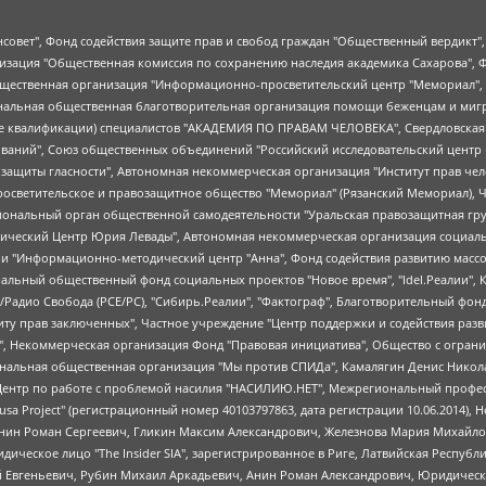
мная некоммерческая организация "Центр по работе с проблемой насилия "НАСИЛИЮ.НЕТ", Межрегиональный профессиональный союз работников здравоохранения "Альянс врачей", Юридическое лицо, зарегистрированное в Латвийской Республике, SIA "Medusa Project" (регистрационный номер 40103797863, дата регистрации 10.06.2014), Некоммерческая организация "Фонд по борьбе с коррупцией", Автономная некоммерческая организация "Институт права и публичной политики", Баданин Роман Сергеевич, Гликин Максим Александрович, Железнова Мария Михайловна, Лукьянова Юлия Сергеевна, Маетная Елизавета Витальевна, Маняхин Петр Борисович, Чуракова Ольга Владимировна, Ярош Юлия Петровна, Юридическое лицо "The Insider SIA", зарегистрированное в Риге, Латвийская Республика (дата регистрации 26.06.2015), являющееся администратором доменного имени интернет-издания "The Insider SIA", https://theins.ru, Постернак Алексей Евгеньевич, Рубин Михаил Аркадьевич, Анин Роман Александрович, Юридическое лицо Istories fonds, зарегистрированное в Латвийской Республике (регистрационный номер 50008295751, дата регистрации 24.02.2020), Великовский Дмитрий Александрович, Долинина Ирина Николаевна, Мароховская Алеся Алексеевна, Шлейнов Роман Юрьевич, Шмагун Олеся Валентиновна, Общество с ограниченной ответственностью "Альтаир 2021", Общество с ограниченной ответственностью "Вега 2021", Общество с ограниченной ответственностью "Главный редактор 2021", Общество с ограниченной ответственностью "Ромашки монолит", Важенков Артем Валерьевич, Ивановская областная общественная организация "Центр гендерных исследований", Гурман Юрий Альбертович, Медиапроект "ОВД-Инфо", Егоров Владимир Владимирович, Жилинский Владимир Александрович, Общество с ограниченной ответственностью "ЗП", Иванова София Юрьевна, Карезина Инна Павловна, Кильтау Екатерина Викторовна, Петров Алексей Викторович, Пискунов Сергей Евгеньевич, Смирнов Сергей Сергеевич, Тихонов Михаил Сергеевич, Общество с ограниченной ответственностью "ЖУРНАЛИСТ-ИНОСТРАННЫЙ АГЕНТ", Арапова Галина Юрьевна, Вольтская Татьяна Анатольевна, Американская компания "Mason G.E.S. Anonymous Foundation" (США), являющаяся владельцем интернет-издания https://mnews.world/, Компания "Stichting Bellingcat", зарегистрированная в Нидерландах (дата регистрации 11.07.2018), Захаров Андрей Вячеславович, Клепиковская Екатерина Дмитриевна, Общество с ограниченной ответственностью "МЕМО", Перл Роман Александрович, Симонов Евгений Алексеевич, Соловьева Елена Анатольевна, Сотников Даниил Владимирович, Сурначева Елизавета Дмитриевна, Автономная некоммерческая организация по защите прав человека и информированию населения "Якутия – Наше Мнение", Общество с ограниченной ответственностью "Москоу диджитал медиа", с 26.01.2023 Общество с ограниченной ответственностью "Чайка Белые сады", Ветошкина Валерия Валерьевна, Заговора Максим Александрович, Межрегиональное общественное движение "Российская ЛГБТ - сеть", Оленичев Максим Владимирович, Павлов Иван Юрьевич, Скворцова Елена Сергеевна, Общество с ограниченной ответственностью "Как бы инагент", Кочетков Игорь Викторович, Общество с ограниченной ответственностью "Честные выборы", Еланчик Олег Александрович, Общество с ограниченной ответственностью "Нобелевский призыв", Гималова Регина Эмилевна, Григорьев Андрей Валерьевич, Григорьева Алина Александровна, Ассоциация по содействию защите прав призывников, альтернативнослужащих и военнослужащих "Правозащитная группа "Гражданин.Армия.Право", Хисамова Регина Фаритовна, Автономная некоммерческая организация по реализации социально-правовых программ "Лилит", Дальн