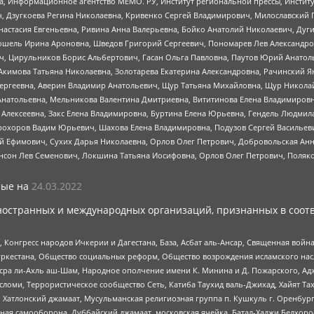
а, Информационное агентство МЕМО. РУ, Институт региональной прессы, Инсти
ч, Дзугкоева Регина Николаевна, Кривенко Сергей Владимирович, Милославски
настасия Евгеньевна, Ривина Анна Валерьевна, Бойко Анатолий Николаевич, Дуг
ошель Ирина Ароновна, Шведов Григорий Сергеевич, Пономарев Лев Александро
ч, Цирульников Борис Альбертович, Гасан Ольга Павловна, Паутов Юрий Анато
Акимова Татьяна Николаевна, Золотарева Екатерина Александровна, Рачинский Я
Сергеевна, Аверин Владимир Анатольевич, Щур Татьяна Михайловна, Щур Никола
Анатольевна, Мельникова Валентина Дмитриевна, Вититинова Елена Владимировн
 Алексеевна, Закс Елена Владимировна, Буртина Елена Юрьевна, Гендель Людмил
рохоров Вадим Юрьевич, Шахова Елена Владимировна, Подузов Сергей Васильеви
й Ефимович, Сухих Дарья Николаевна, Орлов Олег Петрович, Добровольская Анн
нсон Лев Семенович, Локшина Татьяна Иосифовна, Орлов Олег Петрович, Поляк
ые на
24.03.2022
ностранных и международных организаций, признанных в соотв
нгресс народов Ичкерии и Дагестана, База, Асбат аль-Ансар, Священная война,
уркестана, Общество социальных реформ, Общество возрождения исламского насл
Нусра ли-Ахль аш-Шам, Народное ополчение имени К. Минина и Д. Пожарского, Ад
сломи, Террористическое сообщество Сеть, Катиба Таухид валь-Джихад, Хайят Тах
, Хатлонский джамаат, Мусульманская религиозная группа п. Кушкуль г. Оренбу
ная самооборона, Дуббайский джамаат, московская ячейка, Батал-Хаджи Белхор