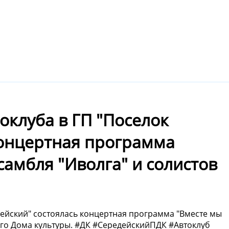
оклуба в ГП "Поселок
концертная программа
самбля "Иволга" и солистов
едейский" состоялась концертная программа "Вместе мы
ого Дома культуры. #ДК #СередейскийПДК #Автоклуб