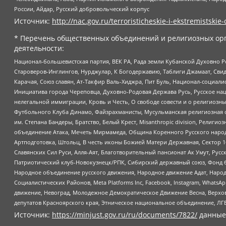
России, Айдар, Русский добровольческий корпус
Источник:
http://nac.gov.ru/terroristicheskie-i-ekstremistskie-
* Перечень общественных объединений и религиозных орг
деятельности:
Национал-большевистская партия, ВЕК РА, Рада земли Кубанской Духовно
Староверов-Инглингов, Нурджулар, К Богодержавию, Таблиги Джамаат, Сви
Карачая, Союз славян, Ат-Такфир Валь-Хиджра, Пит Буль, Национал-социал
Инициатива города Череповца, Духовно-Родовая Держава Русь, Русское н
нелегальной иммиграции, Кровь и Честь, О свободе совести и о религиоз
Футбольного Клуба Динамо, Файзрахманисты, Мусульманская религиозная о
им. Степана Бандеры, Братство, Белый Крест, Misanthropic division, Рели
объединение Атака, Мечеть Мирмамеда, Община Коренного Русского народа
Артподготовка, Штольц, В честь иконы Божией Матери Державная, Сектор 1
Славянских Сил Руси, Алля-Аят, Благотворительный пансионат Ак Умут, Русск
Патриотический клуб-Новокузнецк/РПК, Сибирский державный союз, Фонд б
Народное объединение русского движения, Народное движение Адат, Народ
Социалистических Районов, Meta Platforms Inc, Facebook, Instagram, Wha
движение, Невоград, Молодежное Демократическое Движение Весна, Верхов
депутатов Красноярского края, Этническое национальное объединение, ЛГ
Источник:
https://minjust.gov.ru/ru/documents/7822/
данные