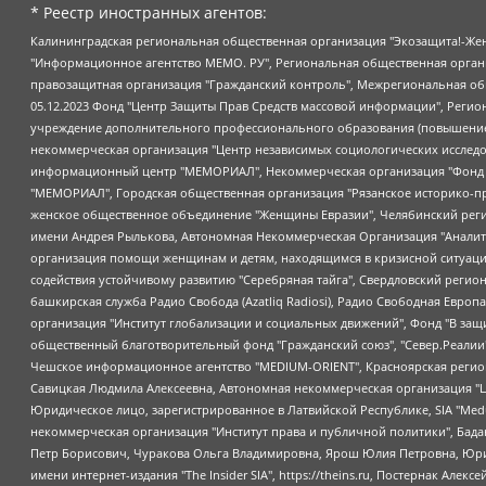
* Реестр иностранных агентов:
Калининградская региональная общественная организация "Экозащита!-Женсовет", Фонд содействия защите прав и свобод граждан "Общественный вердикт", Фонд "Институт Развития Свободы Информации", Частное учреждение "Информационное агентство МЕМО. РУ", Региональная общественная организация "Общественная комиссия по сохранению наследия академика Сахарова", Фонд поддержки свободы прессы, Санкт-Петербургская общественная правозащитная организация "Гражданский контроль", Межрегиональная общественная организация "Информационно-просветительский центр "Мемориал", Региональный Фонд "Центр Защиты Прав Средств Массовой Информации", с 05.12.2023 Фонд "Центр Защиты Прав Средств массовой информации", Региональная общественная благотворительная организация помощи беженцам и мигрантам "Гражданское содействие", Негосударственное образовательное учреждение дополнительного профессионального образования (повышение квалификации) специалистов "АКАДЕМИЯ ПО ПРАВАМ ЧЕЛОВЕКА", Свердловская региональная общественная организация "Сутяжник", Автономная некоммерческая организация "Центр независимых социологических исследований", Союз общественных объединений "Российский исследовательский центр по правам человека", Региональное общественное учреждение научно-информационный центр "МЕМОРИАЛ", Некоммерческая организация "Фонд защиты гласности", Автономная некоммерческая организация "Институт прав человека", Городская общественная организация "Екатеринбургское общество "МЕМОРИАЛ", Городская общественная организация "Рязанское историко-просветительское и правозащитное общество "Мемориал" (Рязанский Мемориал), Челябинский региональный орган общественной самодеятельности – женское общественное объединение "Женщины Евразии", Челябинский региональный орган общественной самодеятельности "Уральская правозащитная группа", Фонд содействия защите здоровья и социальной справедливости имени Андрея Рылькова, Автономная Некоммерческая Организация "Аналитический Центр Юрия Левады", Автономная некоммерческая организация социальной поддержки населения "Проект Апрель", Региональная общественная организация помощи женщинам и детям, находящимся в кризисной ситуации "Информационно-методический центр "Анна", Фонд содействия развитию массовых коммуникаций и правовому просвещению "Так-так-Так", Фонд содействия устойчивому развитию "Серебряная тайга", Свердловский региональный общественный фонд социальных проектов "Новое время", "Idel.Реалии", Кавказ.Реалии, Крым.Реалии, Телеканал Настоящее Время, Татаро-башкирская служба Радио Свобода (Azatliq Radiosi), Радио Свободная Европа/Радио Свобода (PCE/PC), "Сибирь.Реалии", "Фактограф", Благотворительный фонд помощи осужденным и их семьям, Автономная некоммерческая организация "Институт глобализации и социальных движений", Фонд "В защиту прав заключенных", Частное учреждение "Центр поддержки и содействия развитию средств массовой информации", Пензенский региональный общественный благотворительный фонд "Гражданский союз", "Север.Реалии", Некоммерческая организация Фонд "Правовая инициатива", Общество с ограниченной ответственностью "Радио Свободная Европа/Радио Свобода", Чешское информационное агентство "MEDIUM-ORIENT", Красноярская региональная общественная организация "Мы против СПИДа", Камалягин Денис Николаевич, Маркелов Сергей Евгеньевич, Пономарев Лев Александрович, Савицкая Людмила Алексеевна, Автоно