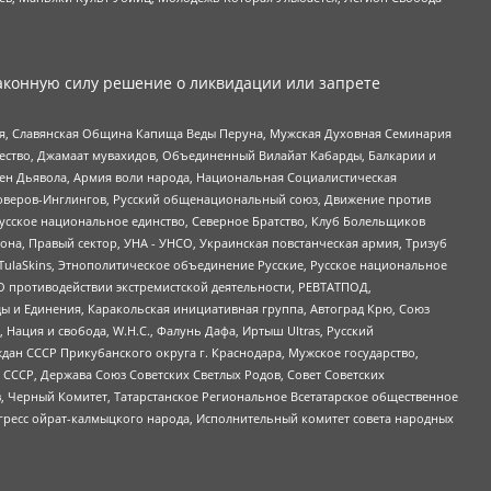
аконную силу решение о ликвидации или запрете
ья, Славянская Община Капища Веды Перуна, Мужская Духовная Семинария
щество, Джамаат мувахидов, Объединенный Вилайат Кабарды, Балкарии и
ден Дьявола, Армия воли народа, Национальная Социалистическая
роверов-Инглингов, Русский общенациональный союз, Движение против
усское национальное единство, Северное Братство, Клуб Болельщиков
а, Правый сектор, УНА - УНСО, Украинская повстанческая армия, Тризуб
 TulaSkins, Этнополитическое объединение Русские, Русское национальное
О противодействии экстремистской деятельности, РЕВТАТПОД,
ы и Единения, Каракольская инициативная группа, Автоград Крю, Союз
 Нация и свобода, W.H.С., Фалунь Дафа, Иртыш Ultras, Русский
ан СССР Прикубанского округа г. Краснодара, Мужское государство,
СССР, Держава Союз Советских Светлых Родов, Совет Советских
в, Черный Комитет, Татарстанское Региональное Всетатарское общественное
гресс ойрат-калмыцкого народа, Исполнительный комитет совета народных