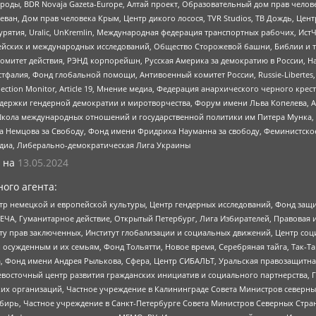
роды, BDR Novaja Gazeta-Europe, Алтай проект, Образовательный дом прав челов
еван, Дом прав человека Крым, Центр дикого лосося, TVR Studios, ТВ Дождь, Це
урятия, Uralic, UnKremlin, Международная федерация транспортных рабочих, Ист
ейских и международных исследований, Общество Сторожевой башни, Библии и тр
омитет действия, РЭНД корпорейшн, Русская Америка за демократию в России, Н
фалия, Фонд глобальной помощи, Антивоенный комитет России, Russie-Libertes, L
lection Monitor, Article 19, Мнение медиа, Федерация анархического черного кр
и гендерной демократии и миротворчества, Форум имени Льва Копелева, American C
г, Школа международных отношений и государственной политики им Питера Мунка
 Немцова за Свободу, Фонд имени Фридриха Науманна за свободу, Феминистско
медиа, Либерально-демократическая Лига Украины
 на
13.05.2024
ого агента:
р немецкой и европейской культуры, Центр гендерных исследований, Фонд защи
ЧА, Гуманитарное действие, Открытый Петербург, Лига Избирателей, Правовая 
иту прав заключенных, Институт глобализации и социальных движений, Центр 
ужденным и их семьям, Фонд Тольятти, Новое время, Серебряная тайга, Так-Так-
, Фонд имени Андрея Рылькова, Сфера, Центр СИБАЛЬТ, Уральская правозащитна
невосточный центр развития гражданских инициатив и социального партнерства, 
 организаций, Частное учреждение в Калининграде Совета Министров северных 
бирь, Частное учреждение в Санкт-Петербурге Совета Министров Северных Стра