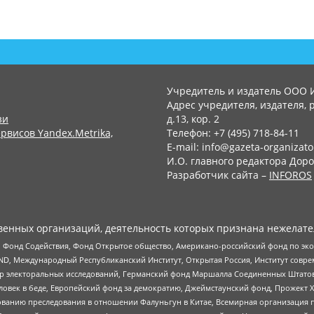
Учредитель и издатель ООО 
Адрес учредителя, издателя, р
зи
д.13, кор. 2
рвисов Yandex.Metrika,
Телефон: +7 (495) 718-84-11
E-mail: info@gazeta-organizato
И.О. главного редактора Доро
Разработчик сайта –
INFOROS
енных организаций, деятельность которых признана нежелате
 Фонд Содействия, Фонд Открытое общество, Американо-российский фонд по э
 Международный Республиканский Институт, Открытая Россия, Институт совре
р электоральных исследований, Германский фонд Маршалла Соединенных Штатов
еловек в беде, Европейский фонд за демократию, Джеймстаунский фонд, Прожект
дованию преследования в отношении Фалуньгун в Китае, Всемирная организация 