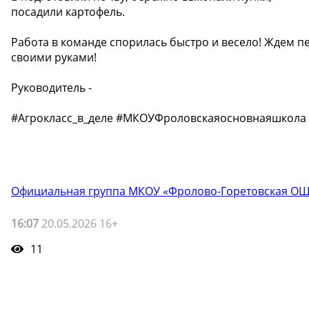
посадили картофель.
Работа в команде спорилась быстро и весело! Ждем 
своими руками!
Руководитель -
#Агрокласс_в_деле #МКОУФроловскаяосновнаяшкола
Официальная группа МКОУ «Фролово-Горетовская О
16:07
20.05.2026 16+
11