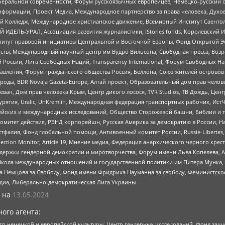
беральной современности, Форум русскоязычных европейцев, Немецко-русский о
формации, Проект Медиа, Международное партнерство за права человека, Духов
 Колледж, Международное христианское движение, Всемирный Институт Саентол
 ИДЕЛЬ-УРАЛ, Ассоциация развития журналистики, IStories fonds, Королевск
r, Институт правовой инициативы Центральной и Восточной Европы, Фонд Открытой Э
ты, Международный научный центр им Вудро Вильсона, Свободная пресса, Возро
России, Лига Свободных Наций, Transparеncy International, Форум Свободных Н
правления, Форум гражданского общества Россия, Беллона, Союз жителей острово
роды, BDR Novaja Gazeta-Europe, Алтай проект, Образовательный дом прав челов
еван, Дом прав человека Крым, Центр дикого лосося, TVR Studios, ТВ Дождь, Це
урятия, Uralic, UnKremlin, Международная федерация транспортных рабочих, Ист
ейских и международных исследований, Общество Сторожевой башни, Библии и тр
омитет действия, РЭНД корпорейшн, Русская Америка за демократию в России, Н
фалия, Фонд глобальной помощи, Антивоенный комитет России, Russie-Libertes, L
lection Monitor, Article 19, Мнение медиа, Федерация анархического черного кр
и гендерной демократии и миротворчества, Форум имени Льва Копелева, American C
г, Школа международных отношений и государственной политики им Питера Мунка
 Немцова за Свободу, Фонд имени Фридриха Науманна за свободу, Феминистско
медиа, Либерально-демократическая Лига Украины
 на
13.05.2024
ого агента:
р немецкой и европейской культуры, Центр гендерных исследований, Фонд защи