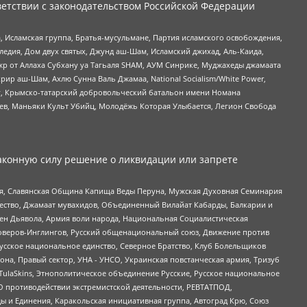
етствии с законодательством Российской Федерации
 Исламская группа, Братья-мусульмане, Партия исламского освобождения,
едия, Дом двух святых, Джунд аш-Шам, Исламский джихад, Аль-Каида,
жр от Аллаха Субхану уа Тагьаля SHAM, АУМ Синрике, Муджахеды джамаата
рир аш-Шам, Ахлю Сунна Валь Джамаа, National Socialism/White Power,
рг, Крымско-татарский добровольческий батальон имени Номана
оев, Маньяки Культ Убийц, Молодёжь Которая Улыбается, Легион Свобода
аконную силу решение о ликвидации или запрете
ья, Славянская Община Капища Веды Перуна, Мужская Духовная Семинария
щество, Джамаат мувахидов, Объединенный Вилайат Кабарды, Балкарии и
ден Дьявола, Армия воли народа, Национальная Социалистическая
роверов-Инглингов, Русский общенациональный союз, Движение против
усское национальное единство, Северное Братство, Клуб Болельщиков
а, Правый сектор, УНА - УНСО, Украинская повстанческая армия, Тризуб
 TulaSkins, Этнополитическое объединение Русские, Русское национальное
О противодействии экстремистской деятельности, РЕВТАТПОД,
ы и Единения, Каракольская инициативная группа, Автоград Крю, Союз