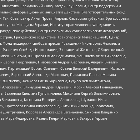
инициатива, Гражданский Союз, Хасдей Ерушалаим, Центр поддержки и
социально-информационных инициатив Действие, Благотворительный фонд
Так, Сова, центр Анна, Проект Апрель, Самарская губерния, Эра здоровья,
я группа, Женщины Евразии, Институт прав человека, Фонд защиты
Гражданское действие, Центр независимых социологических исследований,
стран, Гражданское содействие, Трансперенси Интернешнл-Р, Центр
н, Фонд поддержки свободы прессы, Гражданский контроль, Человек и
тут Развития Свободы Информации, Экозащита!-Женсовет, Общественный
й Павел Юрьевич, Шнырова Ольга Вадимовна, Чанышева Лилия Айратовна,
ин Сергей Георгиевич, Пивоваров Андрей Сергеевич, Аверин Виталий
вич, Каргалицкий Борис Юльевич, Созаев Валерий Валерьевич, Исламов
льевич, Верховский Александр Маркович, Пислакова-Паркер Марина
н Збигневич, Жемкова Елена Борисовна, Гудков Лев Дмитриевич,
й Алексеевич, Блинушов Андрей Юрьевич, Мосин Алексей Геннадьевич,
а, Баженова Светлана Куприяновна, Максимов Сергей Владимирович,
а Залмановна, Кокорина Екатерина Алексеевна, Шуманов Илья
ч, Протасова Ирина Вячеславовна, Литинский Леонид Борисович,
а Дмитриевна, Королева Александра Евгеньевна, Смирнов Владимир
ова Мара Федоровна, Резник Генри Маркович, Захаров Герман