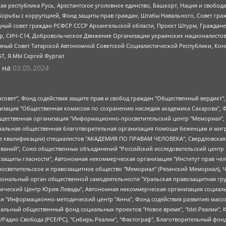
ая республика Русь, Арестантское уголовное единство, Башкорт, Нация и свобода,
орьбы с коррупцией, Фонд защиты прав граждан, Штабы Навального, Совет гражд
ный совет граждан РСФСР СССР Архангельской области, Проект Штурм, Граждане 
tsApp, СИЧ-С14, Добровольческое Движение Организации украинских националисто
ный Совет Татарской Автономной Советской Социалистической Республики, Кон
БТ, Я.МЫ Сергей Фургал
 на
03.05.2024
мная некоммерческая организация "Центр по работе с проблемой насилия "НАСИЛИЮ.НЕТ", Межрегиональный профессиональный союз работников здравоохранения "Альянс врачей", Юридическое лицо, зарегистрированное в Латвийской Республике, SIA "Medusa Project" (регистрационный номер 40103797863, дата регистрации 10.06.2014), Некоммерческая организация "Фонд по борьбе с коррупцией", Автономная некоммерческая организация "Институт права и публичной политики", Баданин Роман Сергеевич, Гликин Максим Александрович, Железнова Мария Михайловна, Лукьянова Юлия Сергеевна, Маетная Елизавета Витальевна, Маняхин Петр Борисович, Чуракова Ольга Владимировна, Ярош Юлия Петровна, Юридическое лицо "The Insider SIA", зарегистрированное в Риге, Латвийская Республика (дата регистрации 26.06.2015), являющееся администратором доменного имени интернет-издания "The Insider SIA", https://theins.ru, Постернак Алексей Евгеньевич, Рубин Михаил Аркадьевич, Анин Роман Александрович, Юридическое лицо Istories fonds, зарегистрированное в Латвийской Республике (регистрационный номер 50008295751, дата регистрации 24.02.2020), Великовский Дмитрий Александрович, Долинина Ирина Николаевна, Мароховская Алеся Алексеевна, Шлейнов Роман Юрьевич, Шмагун Олеся Валентиновна, Общество с ограниченной ответственностью "Альтаир 2021", Общество с ограниченной ответственностью "Вега 2021", Общество с ограниченной ответственностью "Главный редактор 2021", Общество с ограниченной ответственностью "Ромашки монолит", Важенков Артем Валерьевич, Ивановская областная общественная организация "Центр гендерных исследований", Гурман Юрий Альбертович, Медиапроект "ОВД-Инфо", Егоров Владимир Владимирович, Жилинский Владимир Александрович, Общество с ограниченной ответственностью "ЗП", Иванова София Юрьевна, Карезина Инна Павловна, Кильтау Екатерина Викторовна, Петров Алексей Викторович, Пискунов Сергей Евгеньевич, Смирнов Сергей Сергеевич, Тихонов Михаил Сергеевич, Общество с ограниченной ответственностью "ЖУРНАЛИСТ-ИНОСТРАННЫЙ АГЕНТ", Арапова Галина Юрьевна, Вольтская Татьяна Анатольевна, Американская компания "Mason G.E.S. Anonymous Foundation" (США), являющаяся владельцем интернет-издания https://mnews.world/, Компания "Stichting Bellingcat", зарегистрированная в Нидерландах (дата регистрации 11.07.2018), Захаров Андрей Вячеславович, Клепиковская Екатерина Дмитриевна, Общество с ограниченной ответственностью "МЕМО", Перл Роман Александрович, Симонов Евгений Алексеевич, Соловьева Елена Анатольевна, Сотников Даниил Владимирович, Сурначева Елизавета Дмитриевна, Автономная некоммерческая организация по защите прав человека и информированию населения "Якутия – Наше Мнение", Общество с ограниченной ответственностью "Москоу диджитал медиа", с 26.01.2023 Общество с ограниченной ответственностью "Чайка Белые сады", Ветошкина Валерия Валерьевна, Заговора Максим Александрович, Межрегиональное общественное движение "Российская ЛГБТ - сеть", Оленичев Максим Владимирович, Павлов Иван Юрьевич, Скворцова Елена Сергеевна, Общество с ограниченной ответственностью "Как бы инагент", Кочетков Игорь Викторович, Общество с ограниченной ответственностью "Честные выборы", Еланчик Олег Александрович, Общество с ограниченной ответственностью "Нобелевский призыв", Гималова Регина Эмилевна, Григорьев Андрей Валерьевич, Григорьева Алина Александровна, Ассоциация по содействию защите прав призывников, альтернативнослужащих и военнослужащих "Правозащитная группа "Гражданин.Армия.Право", Хисамова Регина Фаритовна, Автономная некоммерческая организация по реализации социально-правовых программ "Лилит", Дальн