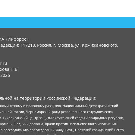
ИА «Инфорос».
едакции: 117218, Россия, г. Москва, ул. Кржижановского,
r.ru
хова Н.В.
2026
льной на территории Российской Федерации:
кономическому и правовому развитию, Национальный Демократический
менной России, Черноморский фонд регионального сотрудничества,
, Тихоокеанский центр защиты окружающей среды и природных ресурсов,
 Хармони, Родники дракона, Врачи против насильственного извлечения
по расследованию преследований Фалуньгун, Пражский гражданский центр,