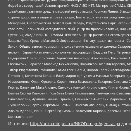
борьбы с коррупцией, Альянс врачей, НАСИЛИЮ.НЕТ, Мы против СПИДа, СВЕ
содействия развитию средств массовой информации, Горячая Линия, В защ
охраны здоровья и защиты прав граждан, Благотворительный фонд помощи ос
Мемориал, Аналитический Центр Юрия Левады, Издательство Парк Гагарина
гласности, Российский исследовательский центр по правам человека, Даль
Сутяжник, АКАДЕМИЯ ПО ПРАВАМ ЧЕЛОВЕКА, Центр развития некоммерческих
Защиты Прав Средств Массовой Информации, Институт развития прессы - Си
Закон, Общественная комиссия по сохранению наследия академика Сахаров
вердикт, Евразийская антимонопольная ассоциация, Бедушев Петр Петрови
Сидорович Ольга Борисовна, Туровский Александр Алексеевич, Васильева А
Евгеньевич, Барахоев Магомед Бекханович, Шарипков Олег Викторович, М
Тимур Рифгатович, Романова Ольга Евгеньевна, Щаров Сергей Алексадрови
Петровна, Кочеткова Татьяна Владимировна, Чуркина Наталья Валерьевна, 
Илларионова Юлия Юрьевна, Саранг Анна Васильевна, Захарова Светлана 
Гефтер Валентин Михайлович, Симонов Алексей Кириллович, Флиге Ирина 
Беляев Сергей Иванович, Голубева Елена Николаевна, Ганнушкина Светлана
Вячеславович, Арапова Галина Юрьевна, Свечников Анатолий Мариевич, П
Лукашевский Сергей Маркович, Бахмин Вячеслав Иванович, Шабад Анатоли
Александрович, Вицин Сергей Ефимович, Золотухин Борис Андреевич, Леви
Константинович
Источник:
http://unro.minjust.ru/NKOForeignAgent.aspx
данн