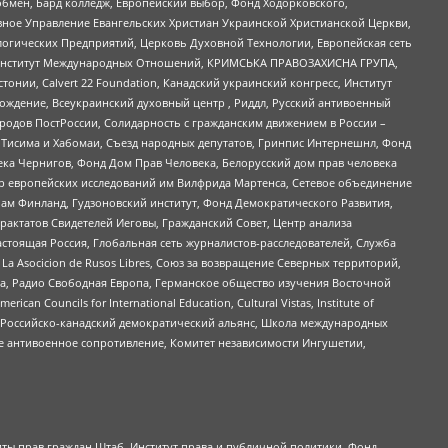
бмен, Бард колледж, Европейский выбор, Фонд Ходорковского,
ное Управление Евангельских Христиан Украинской Христианской Церкви,
огических Предприятий, Церковь Духовной Технологии, Европейская сеть
ий Институт Международных Отношений, КРИМСЬКА ПРАВОЗАХИСНА ГРУПА,
стонии, Calvert 22 Foundation, Канадский украинский конгресс, Институт
ждение, Всеукраинский духовный центр , Риддл, Русский антивоенный
ародов ПостРоссии, Солидарность с гражданским движением в России –
в Тисима и Хабомаи, Съезд народных депутатов, Гринпис Интернешнл, Фонд
ека Чернигов, Фонд Дом Прав Человека, Белорусский дом прав человека
нтр европейских исследований им Вилфрида Мартенса, Сетевое объединение
Чам Финланд, Гудзоновский институт, Фонд Демократического Развития,
актатов Свидетелей Иеговы, Гражданский Совет, Центр анализа
астоящая Россия, Глобальная сеть журналистов-расследователей, Служба
a Asocicion de Rusos Libres, Союз за возвращение Северных территорий,
еста, Радио Свободная Европа, Германское общество изучения Восточной
ouncils for International Education, Cultural Vistas, Institute of
, Российско-канадский демократический альянс, Школа международных
е антивоенное сопротивление, Комитет независимости Ингушетии,
ты прав граждан Штаб, Институт права и публичной политики, Фонд