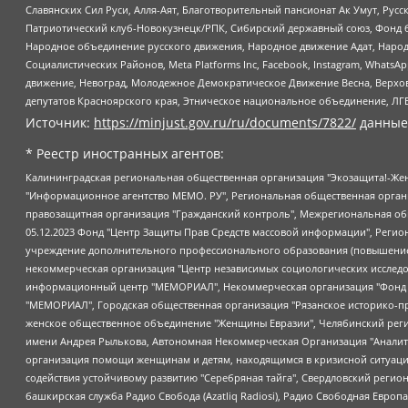
Славянских Сил Руси, Алля-Аят, Благотворительный пансионат Ак Умут, Русск
Патриотический клуб-Новокузнецк/РПК, Сибирский державный союз, Фонд б
Народное объединение русского движения, Народное движение Адат, Народ
Социалистических Районов, Meta Platforms Inc, Facebook, Instagram, Wha
движение, Невоград, Молодежное Демократическое Движение Весна, Верхов
депутатов Красноярского края, Этническое национальное объединение, ЛГ
Источник:
https://minjust.gov.ru/ru/documents/7822/
данные
* Реестр иностранных агентов:
Калининградская региональная общественная организация "Экозащита!-Женсовет", Фонд содействия защите прав и свобод граждан "Общественный вердикт", Фонд "Институт Развития Свободы Информации", Частное учреждение "Информационное агентство МЕМО. РУ", Региональная общественная организация "Общественная комиссия по сохранению наследия академика Сахарова", Фонд поддержки свободы прессы, Санкт-Петербургская общественная правозащитная организация "Гражданский контроль", Межрегиональная общественная организация "Информационно-просветительский центр "Мемориал", Региональный Фонд "Центр Защиты Прав Средств Массовой Информации", с 05.12.2023 Фонд "Центр Защиты Прав Средств массовой информации", Региональная общественная благотворительная организация помощи беженцам и мигрантам "Гражданское содействие", Негосударственное образовательное учреждение дополнительного профессионального образования (повышение квалификации) специалистов "АКАДЕМИЯ ПО ПРАВАМ ЧЕЛОВЕКА", Свердловская региональная общественная организация "Сутяжник", Автономная некоммерческая организация "Центр независимых социологических исследований", Союз общественных объединений "Российский исследовательский центр по правам человека", Региональное общественное учреждение научно-информационный центр "МЕМОРИАЛ", Некоммерческая организация "Фонд защиты гласности", Автономная некоммерческая организация "Институт прав человека", Городская общественная организация "Екатеринбургское общество "МЕМОРИАЛ", Городская общественная организация "Рязанское историко-просветительское и правозащитное общество "Мемориал" (Рязанский Мемориал), Челябинский региональный орган общественной самодеятельности – женское общественное объединение "Женщины Евразии", Челябинский региональный орган общественной самодеятельности "Уральская правозащитная группа", Фонд содействия защите здоровья и социальной справедливости имени Андрея Рылькова, Автономная Некоммерческая Организация "Аналитический Центр Юрия Левады", Автономная некоммерческая организация социальной поддержки населения "Проект Апрель", Региональная общественная организация помощи женщинам и детям, находящимся в кризисной ситуации "Информационно-методический центр "Анна", Фонд содействия развитию массовых коммуникаций и правовому просвещению "Так-так-Так", Фонд содействия устойчивому развитию "Серебряная тайга", Свердловский региональный общественный фонд социальных проектов "Новое время", "Idel.Реалии", Кавказ.Реалии, Крым.Реалии, Телеканал Настоящее Время, Татаро-башкирская служба Радио Свобода (Azatliq Radiosi), Радио Свободная Европа/Радио Свобода (PCE/PC), "Сибирь.Реалии", "Фактограф", Благотворительный фонд помощи осужденным и их семьям, Автономная некоммерческая организация "Институт глобализации и социальных движений", Фонд "В защиту прав заключенных", Частное учреждение "Центр поддержки и содействия развитию средств массовой информации", Пензенский региональный общественный благотворительный фонд "Гражданский союз", "Север.Реалии", Некоммерческая организация Фонд "Правовая инициатива", Общество с ограниченной ответственностью "Радио Свободная Европа/Радио Свобода", Чешское информационное агентство "MEDIUM-ORIENT", Красноярская региональная общественная организация "Мы против СПИДа", Камалягин Денис Николаевич, Маркелов Сергей Евгеньевич, Пономарев Лев Александрович, Савицкая Людмила Алексеевна, Автоно