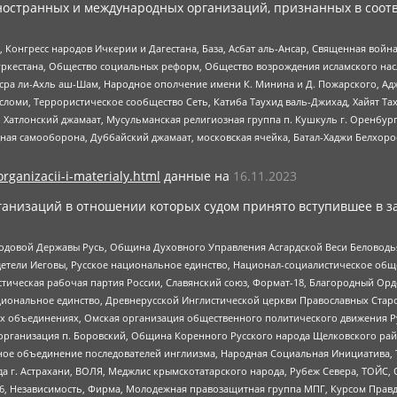
ностранных и международных организаций, признанных в соотв
нгресс народов Ичкерии и Дагестана, База, Асбат аль-Ансар, Священная война,
уркестана, Общество социальных реформ, Общество возрождения исламского насл
Нусра ли-Ахль аш-Шам, Народное ополчение имени К. Минина и Д. Пожарского, Ад
сломи, Террористическое сообщество Сеть, Катиба Таухид валь-Джихад, Хайят Тах
, Хатлонский джамаат, Мусульманская религиозная группа п. Кушкуль г. Оренбу
ная самооборона, Дуббайский джамаат, московская ячейка, Батал-Хаджи Белхор
organizacii-i-materialy.html
данные на
16.11.2023
анизаций в отношении которых судом принято вступившее в з
 Родовой Державы Русь, Община Духовного Управления Асгардской Веси Беловод
детели Иеговы, Русское национальное единство, Национал-социалистическое об
истическая рабочая партия России, Славянский союз, Формат-18, Благородный Ор
ациональное единство, Древнерусской Инглистической церкви Православных Ста
ных объединениях, Омская организация общественного политического движения Р
рганизация п. Боровский, Община Коренного Русского народа Щелковского район
гиозное объединение последователей инглиизма, Народная Социальная Инициатива,
 г. Астрахани, ВОЛЯ, Меджлис крымскотатарского народа, Рубеж Севера, ТОЙС, 
6, Независимость, Фирма, Молодежная правозащитная группа МПГ, Курсом Правд