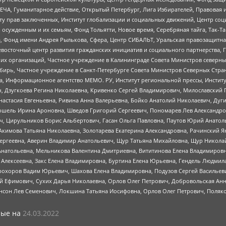
ЧА, Гуманитарное действие, Открытый Петербург, Лига Избирателей, Правовая 
иту прав заключенных, Институт глобализации и социальных движений, Центр 
ужденным и их семьям, Фонд Тольятти, Новое время, Серебряная тайга, Так-Так-
, Фонд имени Андрея Рылькова, Сфера, Центр СИБАЛЬТ, Уральская правозащитна
невосточный центр развития гражданских инициатив и социального партнерства, 
 организаций, Частное учреждение в Калининграде Совета Министров северных 
бирь, Частное учреждение в Санкт-Петербурге Совета Министров Северных Стра
а, Информационное агентство МЕМО. РУ, Институт региональной прессы, Инсти
ч, Дзугкоева Регина Николаевна, Кривенко Сергей Владимирович, Милославски
настасия Евгеньевна, Ривина Анна Валерьевна, Бойко Анатолий Николаевич, Дуг
ошель Ирина Ароновна, Шведов Григорий Сергеевич, Пономарев Лев Александро
ч, Цирульников Борис Альбертович, Гасан Ольга Павловна, Паутов Юрий Анато
Акимова Татьяна Николаевна, Золотарева Екатерина Александровна, Рачинский Я
Сергеевна, Аверин Владимир Анатольевич, Щур Татьяна Михайловна, Щур Никола
Анатольевна, Мельникова Валентина Дмитриевна, Вититинова Елена Владимировн
 Алексеевна, Закс Елена Владимировна, Буртина Елена Юрьевна, Гендель Людмил
рохоров Вадим Юрьевич, Шахова Елена Владимировна, Подузов Сергей Васильеви
й Ефимович, Сухих Дарья Николаевна, Орлов Олег Петрович, Добровольская Анн
нсон Лев Семенович, Локшина Татьяна Иосифовна, Орлов Олег Петрович, Поляк
ые на
24.03.2022