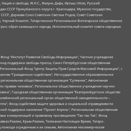
 Нация и свобода, W.H.С., Фалунь Дафа, Иртыш Ultras, Русский
ан СССР Прикубанского округа г. Краснодара, Мужское государство,
СССР, Держава Союз Советских Светлых Родов, Совет Советских
в, Черный Комитет, Татарстанское Региональное Всетатарское общественное
гресс ойрат-калмыцкого народа, Исполнительный комитет совета народных
евосточное общественное движение "Маяк", Санкт-Петербургская ЛГБТ-инициативная группа "Выход", Инициативная группа ЛГБТ+ "Реверс", Алексеев Андрей Викторович, Бекбулатова Таисия Львовна, Беляев Иван Михайлович, Владыкина Елена Сергеевна, Гельман Марат Александрович, Никульшина Вероника Юрьевна, Толоконникова Надежда Андреевна, Шендерович Виктор Анатольевич, Общество с ограниченной ответственностью "Данное сообщение", Общество с ограниченной ответственностью Издательский дом "Новая глава", Айнбиндер Александра Александровна, Московский комьюнити-центр для ЛГБТ+инициатив, Благотворительный фонд развития филантропии, Deutsche Welle (Германия, Kurt-Schumacher-Strasse 3, 53113 Bonn), Борзунова Мария Михайловна, Воробьев Виктор Викторович, Голубева Анна Львовна, Константинова Алла Михайловна, Малкова Ирина Владимировна, Мурадов Мурад Абдулгалимович, Осетинская Елизавета Николаевна, Понасенков Евгений Николаевич, Ганапольский Матвей Юрьевич, Киселев Евгений Алексеевич, Борухович Ирина Григорьевна, Дремин Иван Тимофеевич, Дубровский Дмитрий Викторович, Красноярская региональная общественная организация поддержки и развития альтернативных образовательных технологий и межкультурных коммуникаций "ИНТЕРРА", Маяковская Екатерина Алексеевна, Фейгин Марк Захарович, Филимонов Андрей Викторович, Дзугкоева Регина Николаевна, Доброхотов Роман Александрович, Дудь Юрий Александрович, Елкин Сергей Владимирович, Кругликов Кирилл Игоревич, Сабунаева Мария Леонидовна, Семенов Алексей Владимирович, Шаинян Карен Багратович, Шульман Екатерина Михайловна, Асафьев Артур Валерьевич, Вахштайн Виктор Семенович, Венедиктов Алексей Алексеевич, Лушникова Екатерина Евгеньевна, Волков Леонид Михайлович, Невзоров Александр Глебович, Пархоменко Сергей Борисович, Сироткин Ярослав Николаевич, Кара-Мурза Владимир Владимирович, Баранова Наталья Владимировна, Гозман Леонид Яковлевич, Кагарлицкий Борис Юльевич, Климарев Михаил Валерьевич, Милов Владимир Станиславович, Автономная некоммерческая организация Краснодарский центр современного искусства "Типография", Моргенштерн Алишер Тагирович, Соболь Любовь Эдуардовна, Общество с ограниченной ответственностью "ЛИЗА НОРМ", Каспаров Гарри Кимович, Ходорковский Михаил Борисович, Общество с ограниченной ответственностью "Апрельские тезисы", Данилович Ирина Брониславовна, Кашин Олег Владимирович, Петров Николай Владимирович, Пивоваров Алексей Владимирович, Соколов Михаил Владимирович, Цветкова Юлия Владимировна, Чичваркин Евгений Александрович, Комитет против пыток/Команда против пыток, Общество с ограниченной ответственностью "Первый научный", Общество с ограниченной ответственностью "Вертолет и ко", Белоцерковская Вероника Борисовна, Кац Максим Евгеньевич, Лазарева Татьяна Юрьевна, Шаведдинов Руслан Табризович, Яшин Илья Валерьевич, Общество с ограниченной ответственностью "Иноагент ААВ", Алешковский Дмитрий Петрович, Альбац Евгения Марковна, Быков Дмитрий Львович, Галямина Юлия Евгеньевна, Лойко Сергей Леонидович, Мартынов Кирилл Константинович, Медведев Сергей Александрович, Крашенинников Федор Геннадиевич, Гордеева Катерина Вл