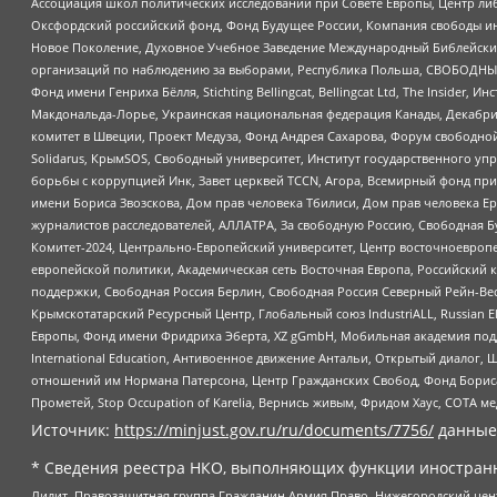
Ассоциация школ политических исследований при Совете Европы, Центр ли
Оксфордский российский фонд, Фонд Будущее России, Компания свободы ин
Новое Поколение, Духовное Учебное Заведение Международный Библейский
организаций по наблюдению за выборами, Республика Польша, СВОБОДНЫЙ
Фонд имени Генриха Бёлля, Stichting Bellingcat, Bellingcat Ltd, The Inside
Макдональда-Лорье, Украинская национальная федерация Канады, Декабрис
комитет в Швеции, Проект Медуза, Фонд Андрея Сахарова, Форум свободной 
Solidarus, КрымSOS, Свободный университет, Институт государственного у
борьбы с коррупцией Инк, Завет церквей TCCN, Агора, Всемирный фонд при
имени Бориса Звозскова, Дом прав человека Тбилиси, Дом прав человека Ер
журналистов расследователей, АЛЛАТРА, За свободную Россию, Свободная Б
Комитет-2024, Центрально-Европейский университет, Центр восточноевроп
европейской политики, Академическая сеть Восточная Европа, Российский к
поддержки, Свободная Россия Берлин, Свободная Россия Северный Рейн-Вест
Крымскотатарский Ресурсный Центр, Глобальный союз IndustriALL, Russian E
Европы, Фонд имени Фридриха Эберта, XZ gGmbH, Мобильная академия поддержк
International Education, Антивоенное движение Антальи, Открытый диало
отношений им Нормана Патерсона, Центр Гражданских Свобод, Фонд Бориса
Прометей, Stop Occupation of Karelia, Вернись живым, Фридом Хаус, СОТА 
Источник:
https://minjust.gov.ru/ru/documents/7756/
данные
* Сведения реестра НКО, выполняющих функции иностранн
Лилит, Правозащитная группа Гражданин.Армия.Право, Нижегородский цент