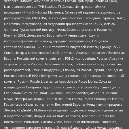
человека Тбилиси, Дом прав человека Ереван, Дом прав человека Крым,
Центр дикого лосося, TVR Studios, ТВ Дождь, Центр европейских
исследований им Вилфрида Мартенса, Сетевое объединение журналистов
расследователей, АЛЛАТРА, За свободную Россию, Свободная Бурятия, Uralic,
UnKremlin, Международная федерация транспортных рабочих, ИстЧам
Финланд, Гудзоновский институт, Фонд Демократического Развития,
Комитет-2024, Центрально-Европейский университет, Центр
восточноевропейских и международных исследований, Общество
Сторожевой башни, Библии и трактатов Свидетелей Иеговы, Гражданский
Совет, Центр анализа европейской политики, Академическая сеть Восточная
Европа, Российский комитет действия, РЭНД корпорейшн, Русская Америка
за демократию в России, Настоящая Россия, Глобальная сеть журналистов-
расследователей, Служба поддержки, Свободная Россия Берлин, Свободная
Россия Северный Рейн-Вестфалия, Фонд глобальной помощи, Антивоенный
комитет России, Russie-Libertes, La Asocicion de Rusos Libres, Союз за
возвращение Северных территорий, Крымскотатарский Ресурсный Центр,
Глобальный союз IndustriALL, Russian Election Monitor, Article 19, Мнение
медиа, Федерация анархического черного креста, Радио Свободная Европа,
Германское общество изучения Восточной Европы, Фонд имени Фридриха
Эберта, XZ gGmbH, Мобильная академия поддержки гендерной демократии
и миротворчества, Форум имени Льва Копелева, American Councils for
International Education, Cultural Vistas, Institute of International Education,
Антивоенное движение Антальи, Открытый диалог, Школа международных