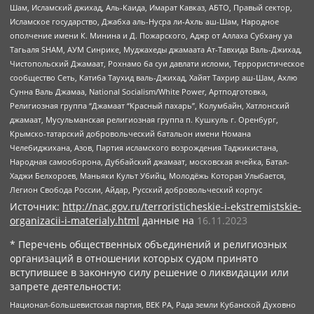
Шам, Исламский джихад, Аль-Каида, Имарат Кавказ, АБТО, Правый сектор,
Исламское государство, Джабха аль-Нусра ли-Ахль аш-Шам, Народное
ополчение имени К. Минина и Д. Пожарского, Аджр от Аллаха Субхану уа
Тагьаля SHAM, АУМ Синрике, Муджахеды джамаата Ат-Тавхида Валь-Джихад,
Чистопольский Джамаат, Рохнамо ба суи давлати исломи, Террористическое
сообщество Сеть, Катиба Таухид валь-Джихад, Хайят Тахрир аш-Шам, Ахлю
Сунна Валь Джамаа, National Socialism/White Power, Артподготовка,
Религиозная группа “Джамаат “Красный пахарь”, Колумбайн, Хатлонский
джамаат, Мусульманская религиозная группа п. Кушкуль г. Оренбург,
Крымско-татарский добровольческий батальон имени Номана
Челебиджихана, Азов, Партия исламского возрождения Таджикистана,
Народная самооборона, Дуббайский джамаат, московская ячейка, Батал-
Хаджи Белхороев, Маньяки Культ Убийц, Молодёжь Которая Улыбается,
Легион Свобода России, Айдар, Русский добровольческий корпус
Источник:
http://nac.gov.ru/terroristicheskie-i-ekstremistskie-
organizacii-i-materialy.html
данные на
16.11.2023
* Перечень общественных объединений и религиозных
организаций в отношении которых судом принято
вступившее в законную силу решение о ликвидации или
запрете деятельности:
Национал-большевистская партия, ВЕК РА, Рада земли Кубанской Духовно