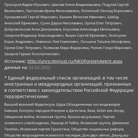
Прохоров Вадим Юрьевич, Шахова Елена Владимировна, Подузов Сергей
Васильевич, Протасова Ирина Вячеславовна, Литинский Леонид Борисович,
Лукашевский Сергей Маркович, Бахмин Вячеслав Иванович, Шабад
Анатолий Ефимович, Сухих Дарья Николаевна, Орлов Олег Петрович,
Добровольская Анна Дмитриевна, Королева Александра Евгеньевна,
Смирнов Владимир Александрович, Вицин Сергей Ефимович, Золотухин
Борис Андреевич, Левинсон Лев Семенович, Локшина Татьяна Иосифовна,
Орлов Олег Петрович, Полякова Мара Федоровна, Резник Генри Маркович,
Захаров Герман Константинович
Источник:
http://unro.minjust.ru/NKOForeignAgent.aspx
данные на
24.03.2022
* Единый федеральный список организаций, в том числе
иностранных и международных организаций, признанных
в соответствии с законодательством Российской Федерации
террористическими:
Высший военный Маджлисуль Шура Объединенных сил моджахедов
Кавказа, Конгресс народов Ичкерии и Дагестана, База, Асбат аль-Ансар,
Священная война, Исламская группа, Братья-мусульмане, Партия
исламского освобождения, Лашкар-И-Тайба, Исламская группа, Движение
Талибан, Исламская партия Туркестана, Общество социальных реформ,
Общество возрождения исламского наследия, Дом двух святых, Джунд аш-