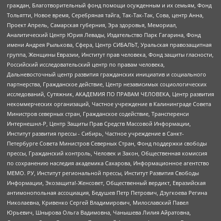
граждан, Благотворительный фонд помощи осужденным и их семьям, Фонд
Тольятти, Новое время, Серебряная тайга, Так-Так-Так, Сова, центр Анна,
Проект Апрель, Самарская губерния, Эра здоровья, Мемориал,
Аналитический Центр Юрия Левады, Издательство Парк Гагарина, Фонд
имени Андрея Рылькова, Сфера, Центр СИБАЛЬТ, Уральская правозащитная
группа, Женщины Евразии, Институт прав человека, Фонд защиты гласности,
Российский исследовательский центр по правам человека,
Дальневосточный центр развития гражданских инициатив и социального
партнерства, Гражданское действие, Центр независимых социологических
исследований, Сутяжник, АКАДЕМИЯ ПО ПРАВАМ ЧЕЛОВЕКА, Центр развития
некоммерческих организаций, Частное учреждение в Калининграде Совета
Министров северных стран, Гражданское содействие, Трансперенси
Интернешнл-Р, Центр Защиты Прав Средств Массовой Информации,
Институт развития прессы - Сибирь, Частное учреждение в Санкт-
Петербурге Совета Министров Северных Стран, Фонд поддержки свободы
прессы, Гражданский контроль, Человек и Закон, Общественная комиссия
по сохранению наследия академика Сахарова, Информационное агентство
МЕМО. РУ, Институт региональной прессы, Институт Развития Свободы
Информации, Экозащита!-Женсовет, Общественный вердикт, Евразийская
антимонопольная ассоциация, Бедушев Петр Петрович, Дзугкоева Регина
Николаевна, Кривенко Сергей Владимирович, Милославский Павел
Юрьевич, Шнырова Ольга Вадимовна, Чанышева Лилия Айратовна,