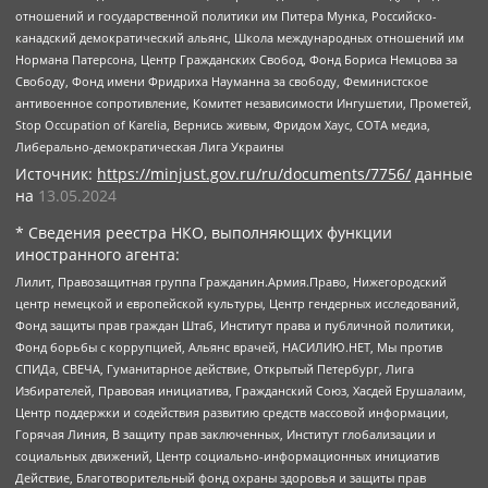
отношений и государственной политики им Питера Мунка, Российско-
канадский демократический альянс, Школа международных отношений им
Нормана Патерсона, Центр Гражданских Свобод, Фонд Бориса Немцова за
Свободу, Фонд имени Фридриха Науманна за свободу, Феминистское
антивоенное сопротивление, Комитет независимости Ингушетии, Прометей,
Stop Occupation of Karelia, Вернись живым, Фридом Хаус, СОТА медиа,
Либерально-демократическая Лига Украины
Источник:
https://minjust.gov.ru/ru/documents/7756/
данные
на
13.05.2024
* Сведения реестра НКО, выполняющих функции
иностранного агента:
Лилит, Правозащитная группа Гражданин.Армия.Право, Нижегородский
центр немецкой и европейской культуры, Центр гендерных исследований,
Фонд защиты прав граждан Штаб, Институт права и публичной политики,
Фонд борьбы с коррупцией, Альянс врачей, НАСИЛИЮ.НЕТ, Мы против
СПИДа, СВЕЧА, Гуманитарное действие, Открытый Петербург, Лига
Избирателей, Правовая инициатива, Гражданский Союз, Хасдей Ерушалаим,
Центр поддержки и содействия развитию средств массовой информации,
Горячая Линия, В защиту прав заключенных, Институт глобализации и
социальных движений, Центр социально-информационных инициатив
Действие, Благотворительный фонд охраны здоровья и защиты прав