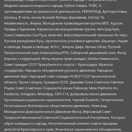
Меджлис крымскотатарского народа, Рубеж Севера, ТОЙС, О
противодействии экстремистской деятельности, РЕВТАТПОД, Артподготовка,
Штольц, В честь иконы Божией Матери Державная, Сектор 16,
Независимость, Фирма, Молодежная правозащитная группа МПГ, Курсом
Правды и Единения, Каракольская инициативная группа, Автоград Крю,
Союз Славянских Сил Руси, Алля-Аят, Благотворительный пансионат Ак Умут,
Русская республика Русь, Арестантское уголовное единство, Башкорт, Нация
и свобода, Нация и свобода, W.H.С., Фалунь Дафа, Иртыш Ultras, Русский
Патриотический клуб-Новокузнецк/РПК, Сибирский державный союз, Фонд
борьбы с коррупцией, Фонд защиты прав граждан, Штабы Навального,
Совет граждан СССР Прикубанского округа г. Краснодара, Мужское
государство, Народное объединение русского движения, Народное
движение Адат, Народный совет граждан РСФСР СССР Архангельской
области, Проект Штурм, Граждане СССР, Держава Союз Советских Светлых
Родов, Совет Советских Социалистических Районов, Meta Platforms Inc,
Facebook, Instagram, WhatsApp, СИЧ-С14, Добровольческое Движение
Организации украинских националистов, Черный Комитет, Татарстанское
Региональное Всетатарское общественное движение, Невоград,
Молодежное Демократическое Движение Весна, Верховный Совет
Татарской Автономной Советской Социалистической Республики, Конгресс
ойрат-калмыцкого народа, Исполнительный комитет совета народных
депутатов Красноярского края, Этническое национальное объединение,