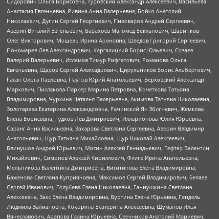
Сидорович Ольга Борисовна, Туровский Александр Алексеевич, Васильева
Анастасия Евгеньевна, Ривина Анна Валерьевна, Бойко Анатолий
Николаевич, Дугин Сергей Георгиевич, Пивоваров Андрей Сергеевич,
Аверин Виталий Евгеньевич, Барахоев Магомед Бекханович, Шарипков
Олег Викторович, Мошель Ирина Ароновна, Шведов Григорий Сергеевич,
Пономарев Лев Александрович, Каргалицкий Борис Юльевич, Созаев
Валерий Валерьевич, Исламов Тимур Рифгатович, Романова Ольга
Евгеньевна, Щаров Сергей Алексадрович, Цирульников Борис Альбертович,
Гасан Ольга Павловна, Паутов Юрий Анатольевич, Верховский Александр
Маркович, Пислакова-Паркер Марина Петровна, Кочеткова Татьяна
Владимировна, Чуркина Наталья Валерьевна, Акимова Татьяна Николаевна,
Золотарева Екатерина Александровна, Рачинский Ян Збигневич, Жемкова
Елена Борисовна, Гудков Лев Дмитриевич, Илларионова Юлия Юрьевна,
Саранг Анна Васильевна, Захарова Светлана Сергеевна, Аверин Владимир
Анатольевич, Щур Татьяна Михайловна, Щур Николай Алексеевич,
Блинушов Андрей Юрьевич, Мосин Алексей Геннадьевич, Гефтер Валентин
Михайлович, Симонов Алексей Кириллович, Флиге Ирина Анатольевна,
Мельникова Валентина Дмитриевна, Вититинова Елена Владимировна,
Баженова Светлана Куприяновна, Максимов Сергей Владимирович, Беляев
Сергей Иванович, Голубева Елена Николаевна, Ганнушкина Светлана
Алексеевна, Закс Елена Владимировна, Буртина Елена Юрьевна, Гендель
Людмила Залмановна, Кокорина Екатерина Алексеевна, Шуманов Илья
Вячеславович, Арапова Галина Юрьевна, Свечников Анатолий Мариевич,