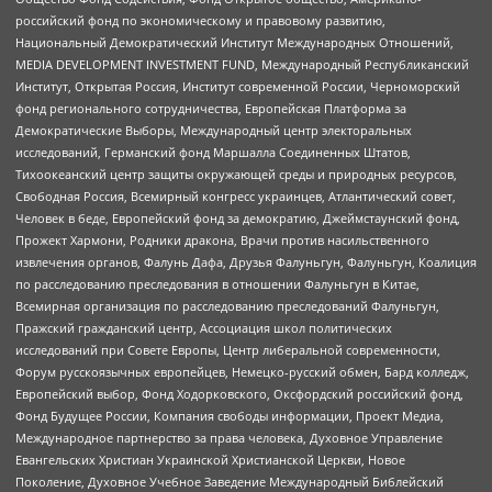
российский фонд по экономическому и правовому развитию,
Национальный Демократический Институт Международных Отношений,
MEDIA DEVELOPMENT INVESTMENT FUND, Международный Республиканский
Институт, Открытая Россия, Институт современной России, Черноморский
фонд регионального сотрудничества, Европейская Платформа за
Демократические Выборы, Международный центр электоральных
исследований, Германский фонд Маршалла Соединенных Штатов,
Тихоокеанский центр защиты окружающей среды и природных ресурсов,
Свободная Россия, Всемирный конгресс украинцев, Атлантический совет,
Человек в беде, Европейский фонд за демократию, Джеймстаунский фонд,
Прожект Хармони, Родники дракона, Врачи против насильственного
извлечения органов, Фалунь Дафа, Друзья Фалуньгун, Фалуньгун, Коалиция
по расследованию преследования в отношении Фалуньгун в Китае,
Всемирная организация по расследованию преследований Фалуньгун,
Пражский гражданский центр, Ассоциация школ политических
исследований при Совете Европы, Центр либеральной современности,
Форум русскоязычных европейцев, Немецко-русский обмен, Бард колледж,
Европейский выбор, Фонд Ходорковского, Оксфордский российский фонд,
Фонд Будущее России, Компания свободы информации, Проект Медиа,
Международное партнерство за права человека, Духовное Управление
Евангельских Христиан Украинской Христианской Церкви, Новое
Поколение, Духовное Учебное Заведение Международный Библейский