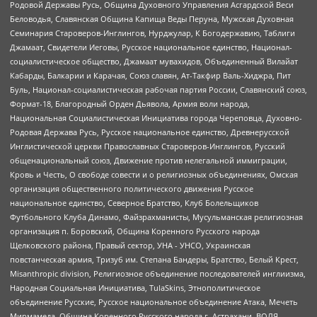
Родовой Державы Русь, Община Духовного Управления Асгардской Веси
Беловодья, Славянская Община Капища Веды Перуна, Мужская Духовная
Семинария Староверов-Инглингов, Нурджулар, К Богодержавию, Таблиги
Джамаат, Свидетели Иеговы, Русское национальное единство, Национал-
социалистическое общество, Джамаат мувахидов, Объединенный Вилайат
Кабарды, Балкарии и Карачая, Союз славян, Ат-Такфир Валь-Хиджра, Пит
Буль, Национал-социалистическая рабочая партия России, Славянский союз,
Формат-18, Благородный Орден Дьявола, Армия воли народа,
Национальная Социалистическая Инициатива города Череповца, Духовно-
Родовая Держава Русь, Русское национальное единство, Древнерусской
Инглистической церкви Православных Староверов-Инглингов, Русский
общенациональный союз, Движение против нелегальной иммиграции,
Кровь и Честь, О свободе совести и о религиозных объединениях, Омская
организация общественного политического движения Русское
национальное единство, Северное Братство, Клуб Болельщиков
Футбольного Клуба Динамо, Файзрахманисты, Мусульманская религиозная
организация п. Боровский, Община Коренного Русского народа
Щелковского района, Правый сектор, УНА - УНСО, Украинская
повстанческая армия, Тризуб им. Степана Бандеры, Братство, Белый Крест,
Misanthropic division, Религиозное объединение последователей инглиизма,
Народная Социальная Инициатива, TulaSkins, Этнополитическое
объединение Русские, Русское национальное объединение Атака, Мечеть
Мирмамеда, Община Коренного Русского народа г. Астрахани, ВОЛЯ,