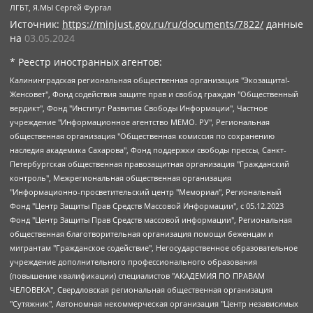
ЛГБТ, Я.МЫ Сергей Фургал
Источник:
https://minjust.gov.ru/ru/documents/7822/
данные
на
03.05.2024
* Реестр иностранных агентов:
Калининградская региональная общественная организация "Экозащита!-Женсовет", Фонд содействия защите прав и свобод граждан "Общественный вердикт", Фонд "Институт Развития Свободы Информации", Частное учреждение "Информационное агентство МЕМО. РУ", Региональная общественная организация "Общественная комиссия по сохранению наследия академика Сахарова", Фонд поддержки свободы прессы, Санкт-Петербургская общественная правозащитная организация "Гражданский контроль", Межрегиональная общественная организация "Информационно-просветительский центр "Мемориал", Региональный Фонд "Центр Защиты Прав Средств Массовой Информации", с 05.12.2023 Фонд "Центр Защиты Прав Средств массовой информации", Региональная общественная благотворительная организация помощи беженцам и мигрантам "Гражданское содействие", Негосударственное образовательное учреждение дополнительного профессионального образования (повышение квалификации) специалистов "АКАДЕМИЯ ПО ПРАВАМ ЧЕЛОВЕКА", Свердловская региональная общественная организация "Сутяжник", Автономная некоммерческая организация "Центр независимых социологических исследований", Союз общественных объединений "Российский исследовательский центр по правам человека", Региональное общественное учреждение научно-информационный центр "МЕМОРИАЛ", Некоммерческая организация "Фонд защиты гласности", Автономная некоммерческая организация "Институт прав человека", Городская общественная организация "Екатеринбургское общество "МЕМОРИАЛ", Городская общественная организация "Рязанское историко-просветительское и правозащитное общество "Мемориал" (Рязанский Мемориал), Челябинский региональный орган общественной самодеятельности – женское общественное объединение "Женщины Евразии", Челябинский региональный орган общественной самодеятельности "Уральская правозащитная группа", Фонд содействия защите здоровья и социальной справедливости имени Андрея Рылькова, Автономная Некоммерческая Организация "Аналитический Центр Юрия Левады", Автономная некоммерческая организация социальной поддержки населения "Проект Апрель", Региональная общественная организация помощи женщинам и детям, находящимся в кризисной ситуации "Информационно-методический центр "Анна", Фонд содействия развитию массовых коммуникаций и правовому просвещению "Так-так-Так", Фонд содействия устойчивому развитию "Серебряная тайга", Свердловский региональный общественный фонд социальных проектов "Новое время", "Idel.Реалии", Кавказ.Реалии, Крым.Реалии, Телеканал Настоящее Время, Татаро-башкирская служба Радио Свобода (Azatliq Radiosi), Радио Свободная Европа/Радио Свобода (PCE/PC), "Сибирь.Реалии", "Фактограф", Благотворительный фонд помощи осужденным и их семьям, Автономная некоммерческая организация "Институт глобализации и социальных движений", Фонд "В защиту прав заключенных", Частное учреждение "Центр поддержки и содействия развитию средств массовой информации", Пензенский региональный общественный благотворительный фонд "Гражданский союз", "Север.Реалии", Некоммерческая организация Фонд "Правовая инициатива", Общество с ограниченной ответственностью "Радио Свободная Европа/Радио Свобода", Чешское информационное агентство "MEDIUM-ORIENT", Красноярская региональная общественная организация "Мы против СПИДа", Камалягин Денис Николаевич, Маркелов Сергей Евгеньевич, Пономарев Лев Александрович, Савицкая Людмила Алексеевна, Автономная некоммерческая организация "Центр по работе с проблемой насилия "НАСИЛИЮ.НЕТ", Межрегиональный профессиональный союз работников здравоохранения "Альянс врачей", Юридическое лицо, зарегистрированное в Латвийской Республике, SIA "Medusa Project" (регистрационный номер 40103797863, дата регистрации 10.06.2014), Некоммерческая организация "Фонд по борьбе с коррупцией", Автономная некоммерческая организация "Институт права и публичной политики", Баданин Роман Сергеевич, Гликин Максим Александрович, Железнова Мария Михайловна, Лукьянова Юлия Сергеевна, Маетная Елизавета Витальевна, Маняхин Петр Борисович, Чуракова Ольга Владимировна, Ярош Юлия Петровна, Юридическое лицо "The Insider SIA", зарегистрированное в Риге, Латвийская Республика (дата регистрации 26.06.2015), являющееся администратором доменного имени интернет-издания "The Insider SIA", https://theins.ru, Постернак Алексей Евгеньевич, Рубин Михаил Аркадьевич, Анин Роман Александрович, Юридическое лицо Istories fonds, зарегистрированное в Латвийской Республике (регистрационный номер 50008295751, дата регистрации 24.02.2020), Великовский Дмитрий Александрович, Долинина Ирина Николаевна, Мароховская Алеся Алексеевна, Шлейнов Роман Юрьевич, Шмагун Олеся Валентиновна, Общество с ограниченной ответственностью "Альтаир 2021", Общество с ограниченной ответственностью "Вега 2021", Общество с ограниченной ответственностью "Главный редактор 2021", Общество с ограниченной ответственностью "Ромашки монолит", Важенков Артем Валерьевич, Ивановская областная общественная организация "Центр гендерных исследований", Гурман Юрий Альбертович, Медиапроект "ОВД-Инфо", Егоров Владимир Владимирович, Жилинский Владимир Александрович, Общество с ограниченной ответственностью "ЗП", Иванова София Юрьевна, Карезина Инна Павловна, Кильтау Екатерина Викторовна, Петров Алексей Викторович, Пискунов Сергей Евгеньевич, Смирнов Сергей Сергеевич, Тихонов Михаил Сергеевич, Общество с ограниченной ответственностью "ЖУРНАЛИСТ-ИНОСТРАННЫЙ АГЕНТ", Арапова Галина Юрьевна, Вольтская Татьяна Анатольевна, Американская компания "Mason G.E.S. Anonymous Foundation" (США), являющаяся владельцем интернет-издания https://mnews.world/, Компания "Stichting Bellingcat", зарегистрированная в Нидерландах (дата регистрации 11.07.2018), Захаров Андрей Вячеславович, Клепиковская Екатерина Дмитриевна, Общество с ограниченной ответственностью "МЕМО", Перл Роман Александрович, Симонов Евгений Алексеевич, Соловьева Елена Анатольевна, Сотников Даниил Владимирович, Сурначева Елизавета Дмитриевна, Автономная некоммерческая организация по защите прав человека и информированию населения "Якутия – Наше Мнение", Общество с ограниченной ответственностью "Москоу диджитал медиа", с 26.01.2023 Общество с ограниченной ответственностью "Чайка Белые сады", Ветошкина Валерия Валерьевна, Заговора Максим Александрович, Межрегиональное общественное движение "Российская ЛГБТ - сеть", Оленичев Максим Владимирович, Павлов Иван Юрьевич, Скворцова Елена Сергеевна, Общество с ограниченной ответственностью "Как бы инагент", Кочетков Игорь Викторович, Общество с ограниченной ответственностью "Честные выборы", Еланчик Олег Александрович, Общество с ограниченной ответственностью "Нобелевский призыв", Гималова Регина Эмилевна, Григорьев Андрей Валерьевич, Григорьева Алина Александровна, Ассоциация по содействию защите прав призывников, альтернативнослужащих и военнослужащих "Правозащитная группа "Гражданин.Армия.Право", Хисамова Регина Фаритовна, Автономная некоммерческая организация по реализации социально-правовых программ "Лилит", Дальневосточное общественное движение "Маяк", Санкт-Петербургская ЛГБТ-инициативная группа "Выход", Инициативная группа ЛГБТ+ "Реверс", Алексеев Андрей Викторович, Бекбулатова Таисия Львовна, Беляев Иван Михайлович, Владыкина Елена Сергеевна, Гельман Марат Александрович, Никульшина Вероника Юрьевна, Толоконникова Надежда Андреевна, Шендерович Виктор Анатольевич, Общество с ограниченной ответственностью "Данное сообщение", Общество с ограниченной ответственностью Издательский дом "Новая глава", Айнбиндер Александра Александровна, Московский комьюнити-центр для ЛГБТ+инициатив, Благотворительный фонд развития филантропии, Deutsche Welle (Германия, Kurt-Schumacher-Strasse 3, 53113 Bonn), Борзунова Мария Михайловна, Воробьев Виктор Викторович, Голубева Анна Львовна, Константинова Алла Михайловна, Малкова Ирина Владимировна, Мурадов Мурад Абдулгалимович, Осетинская Елизавета Николаевна, Понасенков Евгений Николаевич, Ганапольский Матвей Юрьевич, Киселев Евгений Алексеевич, Борухович Ирина Григорьевна, Дремин Иван Тимофеевич, Дубровский Дмитрий Викторович, Красноярская региональная общественная организация поддержки и развития альтернативных образовательных технологий и межкультурных коммуникаций "ИНТЕРРА", Маяковская Екатерина Алексеевна, Фейгин Марк Захарович, Филимонов Андрей Викторович, Дзугкоева Регина Николаевна, Доброхотов Роман Александрович, Дудь Юрий Александрович, Елкин Сергей Владимирович, Кругликов Кирилл Игоревич, Сабунаева Мария Леонидовна, Семенов Алексей Владимирович, Шаинян Карен Багратович, Шульман Екатерина Михайловна, Асафьев Артур Валерьевич, Вахштайн Виктор Семенович, Венедиктов Алексей Алексеевич, Лушникова Екатерина Евгеньевна, Волков Леонид Михайлович, Невзоров Александр Глебович, Пархоменко Сергей Борисович, Сироткин Ярослав Николаевич, Кара-Мурза Владимир Владимирович, Баранова Наталья Владимировна, Гозман Леонид Яковлевич, Кагарлицкий Борис Юльевич, Климарев Михаил Валерьевич, Милов Владимир Станиславович, Автономная некоммерческая организация Краснодарский центр современного искусства "Типография", Моргенштерн Алишер Тагирович, Соболь Любовь Эдуардовна, Общество с ограниченной ответственностью "ЛИЗА НОРМ", Каспаров Гарри Кимович, Ходорковский Михаил Борисович, Общество с ограниченной ответственностью "Апрельские тезисы", Данилович Ирина Брониславовна, Кашин Олег Владимирович, Петров Николай Владимирович, Пивоваров Алексей Владимирович, Соколов Михаил Владимирович, Цветкова Юлия Владимировна, Чичваркин Евгений Александрович, Комитет против пыток/Команда против пыток, Общество с ограниченной ответственностью "Первый научный", Общество с ограниченной ответственностью "Вертолет и ко", Белоцерковская Вероника Борисовна, Кац Максим Евгеньевич, Лазарева Татьяна Юрьевна, Шаведдинов Руслан Табризович, Яшин Илья Валерьевич, Общество с ограниченной ответственностью "Иноагент ААВ", Алешковский Дмитрий Петрович, Альбац Евгения Марковна, Быков Дмитрий Львович, Галямина Юлия Евгеньевна, Лойко Сергей Леонидович, Мартынов Кирилл Константинович, Медведев Сергей Александрович, Крашенинников Федор Геннадиевич, Гордеева Катерина Вл