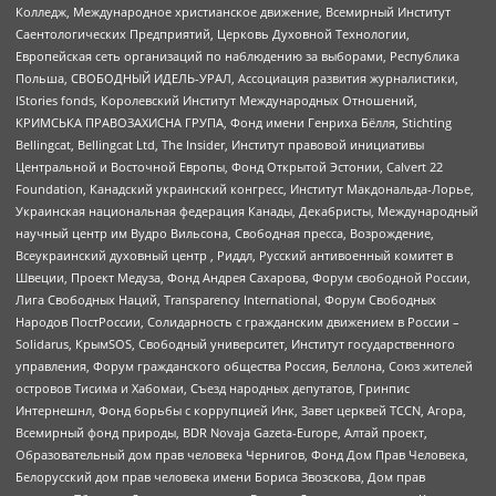
Колледж, Международное христианское движение, Всемирный Институт
Саентологических Предприятий, Церковь Духовной Технологии,
Европейская сеть организаций по наблюдению за выборами, Республика
Польша, СВОБОДНЫЙ ИДЕЛЬ-УРАЛ, Ассоциация развития журналистики,
IStories fonds, Королевский Институт Международных Отношений,
КРИМСЬКА ПРАВОЗАХИСНА ГРУПА, Фонд имени Генриха Бёлля, Stichting
Bellingcat, Bellingcat Ltd, The Insider, Институт правовой инициативы
Центральной и Восточной Европы, Фонд Открытой Эстонии, Calvert 22
Foundation, Канадский украинский конгресс, Институт Макдональда-Лорье,
Украинская национальная федерация Канады, Декабристы, Международный
научный центр им Вудро Вильсона, Свободная пресса, Возрождение,
Всеукраинский духовный центр , Риддл, Русский антивоенный комитет в
Швеции, Проект Медуза, Фонд Андрея Сахарова, Форум свободной России,
Лига Свободных Наций, Transparеncy International, Форум Свободных
Народов ПостРоссии, Солидарность с гражданским движением в России –
Solidarus, КрымSOS, Свободный университет, Институт государственного
управления, Форум гражданского общества Россия, Беллона, Союз жителей
островов Тисима и Хабомаи, Съезд народных депутатов, Гринпис
Интернешнл, Фонд борьбы с коррупцией Инк, Завет церквей TCCN, Агора,
Всемирный фонд природы, BDR Novaja Gazeta-Europe, Алтай проект,
Образовательный дом прав человека Чернигов, Фонд Дом Прав Человека,
Белорусский дом прав человека имени Бориса Звозскова, Дом прав