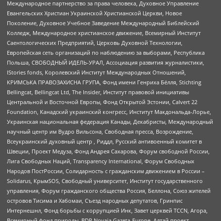
Международное партнерство за права человека, Духовное Управление
Евангельских Христиан Украинской Христианской Церкви, Новое
Поколение, Духовное Учебное Заведение Международный Библейский
Колледж, Международное христианское движение, Всемирный Институт
Саентологических Предприятий, Церковь Духовной Технологии,
Европейская сеть организаций по наблюдению за выборами, Республика
Польша, СВОБОДНЫЙ ИДЕЛЬ-УРАЛ, Ассоциация развития журналистики,
IStories fonds, Королевский Институт Международных Отношений,
КРИМСЬКА ПРАВОЗАХИСНА ГРУПА, Фонд имени Генриха Бёлля, Stichting
Bellingcat, Bellingcat Ltd, The Insider, Институт правовой инициативы
Центральной и Восточной Европы, Фонд Открытой Эстонии, Calvert 22
Foundation, Канадский украинский конгресс, Институт Макдональда-Лорье,
Украинская национальная федерация Канады, Декабристы, Международный
научный центр им Вудро Вильсона, Свободная пресса, Возрождение,
Всеукраинский духовный центр , Риддл, Русский антивоенный комитет в
Швеции, Проект Медуза, Фонд Андрея Сахарова, Форум свободной России,
Лига Свободных Наций, Transparеncy International, Форум Свободных
Народов ПостРоссии, Солидарность с гражданским движением в России –
Solidarus, КрымSOS, Свободный университет, Институт государственного
управления, Форум гражданского общества Россия, Беллона, Союз жителей
островов Тисима и Хабомаи, Съезд народных депутатов, Гринпис
Интернешнл, Фонд борьбы с коррупцией Инк, Завет церквей TCCN, Агора,
Всемирный фонд природы, BDR Novaja Gazeta-Europe, Алтай проект,