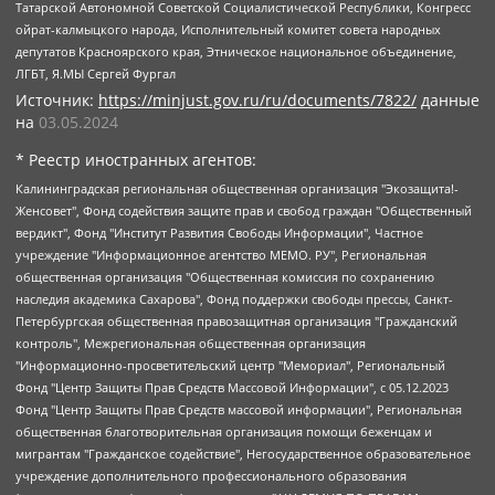
Татарской Автономной Советской Социалистической Республики, Конгресс
ойрат-калмыцкого народа, Исполнительный комитет совета народных
депутатов Красноярского края, Этническое национальное объединение,
ЛГБТ, Я.МЫ Сергей Фургал
Источник:
https://minjust.gov.ru/ru/documents/7822/
данные
на
03.05.2024
* Реестр иностранных агентов:
Калининградская региональная общественная организация "Экозащита!-Женсовет", Фонд содействия защите прав и свобод граждан "Общественный вердикт", Фонд "Институт Развития Свободы Информации", Частное учреждение "Информационное агентство МЕМО. РУ", Региональная общественная организация "Общественная комиссия по сохранению наследия академика Сахарова", Фонд поддержки свободы прессы, Санкт-Петербургская общественная правозащитная организация "Гражданский контроль", Межрегиональная общественная организация "Информационно-просветительский центр "Мемориал", Региональный Фонд "Центр Защиты Прав Средств Массовой Информации", с 05.12.2023 Фонд "Центр Защиты Прав Средств массовой информации", Региональная общественная благотворительная организация помощи беженцам и мигрантам "Гражданское содействие", Негосударственное образовательное учреждение дополнительного профессионального образования (повышение квалификации) специалистов "АКАДЕМИЯ ПО ПРАВАМ ЧЕЛОВЕКА", Свердловская региональная общественная организация "Сутяжник", Автономная некоммерческая организация "Центр независимых социологических исследований", Союз общественных объединений "Российский исследовательский центр по правам человека", Региональное общественное учреждение научно-информационный центр "МЕМОРИАЛ", Некоммерческая организация "Фонд защиты гласности", Автономная некоммерческая организация "Институт прав человека", Городская общественная организация "Екатеринбургское общество "МЕМОРИАЛ", Городская общественная организация "Рязанское историко-просветительское и правозащитное общество "Мемориал" (Рязанский Мемориал), Челябинский региональный орган общественной самодеятельности – женское общественное объединение "Женщины Евразии", Челябинский региональный орган общественной самодеятельности "Уральская правозащитная группа", Фонд содействия защите здоровья и социальной справедливости имени Андрея Рылькова, Автономная Некоммерческая Организация "Аналитический Центр Юрия Левады", Автономная некоммерческая организация социальной поддержки населения "Проект Апрель", Региональная общественная организация помощи женщинам и детям, находящимся в кризисной ситуации "Информационно-методический центр "Анна", Фонд содействия развитию массовых коммуникаций и правовому просвещению "Так-так-Так", Фонд содействия устойчивому развитию "Серебряная тайга", Свердловский региональный общественный фонд социальных проектов "Новое время", "Idel.Реалии", Кавказ.Реалии, Крым.Реалии, Телеканал Настоящее Время, Татаро-башкирская служба Радио Свобода (Azatliq Radiosi), Радио Свободная Европа/Радио Свобода (PCE/PC), "Сибирь.Реалии", "Фактограф", Благотворительный фонд помощи осужденным и их семьям, Автономная некоммерческая организация "Институт глобализации и социальных движений", Фонд "В защиту прав заключенных", Частное учреждение "Центр поддержки и содействия развитию средств массовой информации", Пензенский региональный общественный благотворительный фонд "Гражданский союз", "Север.Реалии", Некоммерческая организация Фонд "Правовая инициатива", Общество с ограниченной ответственностью "Радио Свободная Европа/Радио Свобода", Чешское информационное агентство "MEDIUM-ORIENT", Красноярская региональная общественная организация "Мы против СПИДа", Камалягин Денис Николаевич, Маркелов Сергей Евгеньевич, Пономарев Лев Александрович, Савицкая Людмила Алексеевна, Автономная некоммерческая организация "Центр по работе с проблемой насилия "НАСИЛИЮ.НЕТ", Межрегиональный профессиональный союз работников здравоохранения "Альянс врачей", Юридическое лицо, зарегистрированное в Латвийской Республике, SIA "Medusa Project" (регистрационный номер 40103797863, дата регистрации 10.06.2014), Некоммерческая организация "Фонд по борьбе с коррупцией", Автономная некоммерческая организация "Институт права и публичной политики", Баданин Роман Сергеевич, Гликин Максим Александрович, Железнова Мария Михайловна, Лукьянова Юлия Сергеевна, Маетная Елизавета Витальевна, Маняхин Петр Борисович, Чуракова Ольга Владимировна, Ярош Юлия Петровна, Юридическое лицо "The Insider SIA", зарегистрированное в Риге, Латвийская Республика (дата регистрации 26.06.2015), являющееся администратором доменного имени интернет-издания "The Insider SIA", https://theins.ru, Постернак Алексей Евгеньевич, Рубин Михаил Аркадьевич, Анин Роман Александрович, Юридическое лицо Istories fonds, зарегистрированное в Латвийской Республике (регистрационный номер 50008295751, дата регистрации 24.02.2020), Великовский Дмитрий Александрович, Долинина Ирина Николаевна, Мароховская Алеся Алексеевна, Шлейнов Роман Юрьевич, Шмагун Олеся Валентиновна, Общество с ограниченной ответственностью "Альтаир 2021", Общество с ограниченной ответственностью "Вега 2021", Общество с ограниченной ответственностью "Главный редактор 2021", Общество с ограниченной ответственностью "Ромашки монолит", Важенков Артем Валерьевич, Ивановская областная общественная организация "Центр гендерных исследований", Гурман Юрий Альбертович, Медиапроект "ОВД-Инфо", Егоров Владимир Владимирович, Жилинский Владимир Александрович, Общество с ограниченной ответственностью "ЗП", Иванова София Юрьевна, Карезина Инна Павловна, Кильтау Екатерина Викторовна, Петров Алексей Викторович, Пискунов Сергей Евгеньевич, Смирнов Сергей Сергеевич, Тихонов Михаил Сергеевич, Общество с ограниченной ответственностью "ЖУРНАЛИСТ-ИНОСТРАННЫЙ АГЕНТ", Арапова Галина Юрьевна, Вольтская Татьяна Анатольевна, Американская компания "Mason G.E.S. Anonymous Foundation" (США), являющаяся владельцем интернет-издания https://mnews.world/, Компания "Stichting Bellingcat", зарегистрированная в Нидерландах (дата регистрации 11.07.2018), Захаров Андрей Вячеславович, Клепиковская Екатерина Дмитриевна, Общество с ограниченной ответственностью "МЕМО", Перл Роман Александрович, Симонов Евгений Алексеевич, Соловьева Елена Анатольевна, Сотников Даниил Владимирович, Сурначева Елизавета Дмитриевна, Автономная некоммерческая организация по защите прав человека и информированию населения "Якутия – Наше Мнение", Общество с ограниченной ответственностью "Москоу диджитал медиа", с 26.01.2023 Общество с ограниченной ответственностью "Чайка Белые сады", Ветошкина Валерия Валерьевна, Заговора Максим Александрович, Межрегиональное общественное движение "Российская ЛГБТ - сеть", Оленичев Максим Владимирович, Павлов Иван Юрьевич, Скворцова Елена Сергеевна, Общество с ограниченной ответственностью "Как бы инагент", Кочетков Игорь Викторович, Общество с ограниченной ответственностью "Честные выборы", Еланчик Олег Александрович, Общество с ограниченной ответственностью "Нобелевский призыв", Гималова Регина Эмилевна, Григорьев Андрей Валерьевич, Григорьева Алина Александровна, Ассоциация по содействию защите прав призывников, альтернативнослужащих и военнослужащих "Правозащитная группа "Гражданин.Армия.Право", Хисамова Регина Фаритовна, Автономная некоммерческая организация по реализации социально-правовых программ "Лилит", Дальневосточное общественное движение "Маяк", Санкт-Петербургская ЛГБТ-инициативная группа "Выход", Инициативная группа ЛГБТ+ "Реверс", Алексеев Андрей Викторович, Бекбулатова Таисия Львовна, Беляев Иван Михайлович, Владыкина Елена Сергеевна, Гельман Марат Александрович, Никульшина Вероника Юрьевна, Толоконникова Надежда Андреевна, Шендерович Виктор Анатольевич, Общество с ограниченной ответственностью "Данное сообщение", Общество с ограниченной ответственностью Издательский дом "Новая глава", Айнбиндер Александра Александровна, Московский комьюнити-центр для ЛГБТ+инициатив, Благотворительный фонд развития филантропии, Deutsche Welle (Германия, Kurt-Schumacher-Strasse 3, 53113 Bonn), Борзунова Мария Михайловна, Воробьев Виктор Викторович, Голубева Анна Львовна, Константинова Алла Михайловна, Малкова Ирина Владимировна, Мурадов Мурад Абдулгалимович, Осетинская Елизавета Николаевна, Понасенков Евгений Николаевич, Ганапольский Матвей Юрьевич, Киселев Евгений Алексеевич, Борухович Ирина Григорьевна, Дремин Иван Тимофеевич, Дубровский Дмитрий Викторович, Красноярская региональная общественная организация поддержки и развития альтернативных образовательных технологий и межкультурных коммуникаций "ИНТЕРРА", Маяковская Екатерина Алексеевна, Фейгин Марк Захарович, Филимонов Андрей Викторович, Дзугкоева Регина Николаевна, Доброхотов Роман Александрович, Дудь Юрий Александрович, Елкин Сергей Владимирович, Кругликов Кирилл Игоревич, Сабунаева Мария Леонидовна, Семенов Алексей Владимирович, Шаинян Карен Багратович, Шульман Екатерина Михайловна, Асафьев Артур Валерьевич, Вахштайн Виктор Семенович, Венедиктов Алексей Алексеевич, Лушникова Екатерина Евгеньевна, Волков Леонид Михайлович, Невзоров Александр Глебович, Пархоменко Сергей Борисович, Сироткин Ярослав Николаевич, Кара-Мурза Владимир Владимирович, Баранова Наталья Владимировна, Гозман Леонид Яковлевич, Кагарлицкий Борис Юльевич, Климарев Михаил Валерьевич, Милов Владимир Станиславович, Автономная некоммерческая организация Краснодарский центр современного искусства "Типография", Моргенштерн Алишер Тагирович, Соболь Любовь Эдуардовна, Общество с ограниченной ответственностью "ЛИЗА НОРМ", Каспаров Гарри Кимович, Ходорковский Михаил Борисович, Общество с ограниченной ответственностью "Апрельские тезисы", Данилович Ирина Брониславовна, Кашин Олег Владимирович, Петров Николай Владимирович, Пивоваров Алексей Владимирович, Соколов Михаил Владимирович, Цветкова Юлия Владимировна, Чичваркин Евгений Александрович, Комитет против пыток/Команда против пыток, Общество с ограниченной ответственностью "Первый научный", Общество с ограниченной ответственностью "Вертолет и ко", Белоцерковская Вероника Борисовна, Кац Максим Евгеньевич, Лазарева Татьяна Юрьевна, Шаведдинов Руслан Табризович, Яшин Илья Валерьевич, Общество с ограниченной ответственностью "Иноагент ААВ", Алешковский Дмитрий Петрович, Альбац Евгения Марковна, Быков Дмитрий Львович, Галямина Юлия Евгеньевна, Лойко Сергей Леонидович, Мартынов Кирилл Константинович, Медведев Сергей Александрович, Крашенинников Федор Геннадиевич, Гордеева Катерина Вл