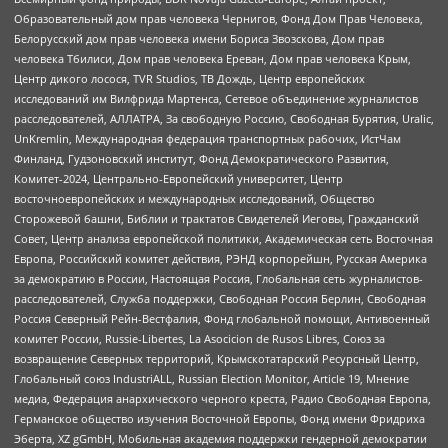
Образовательный дом прав человека Чернигов, Фонд Дом Прав Человека,
Белорусский дом прав человека имени Бориса Звозскова, Дом прав
человека Тбилиси, Дом прав человека Ереван, Дом прав человека Крым,
Центр дикого лосося, TVR Studios, ТВ Дождь, Центр европейских
исследований им Вилфрида Мартенса, Сетевое объединение журналистов
расследователей, АЛЛАТРА, За свободную Россию, Свободная Бурятия, Uralic,
UnKremlin, Международная федерация транспортных рабочих, ИстЧам
Финланд, Гудзоновский институт, Фонд Демократического Развития,
Комитет-2024, Центрально-Европейский университет, Центр
восточноевропейских и международных исследований, Общество
Сторожевой башни, Библии и трактатов Свидетелей Иеговы, Гражданский
Совет, Центр анализа европейской политики, Академическая сеть Восточная
Европа, Российский комитет действия, РЭНД корпорейшн, Русская Америка
за демократию в России, Настоящая Россия, Глобальная сеть журналистов-
расследователей, Служба поддержки, Свободная Россия Берлин, Свободная
Россия Северный Рейн-Вестфалия, Фонд глобальной помощи, Антивоенный
комитет России, Russie-Libertes, La Asocicion de Rusos Libres, Союз за
возвращение Северных территорий, Крымскотатарский Ресурсный Центр,
Глобальный союз IndustriALL, Russian Election Monitor, Article 19, Мнение
медиа, Федерация анархического черного креста, Радио Свободная Европа,
Германское общество изучения Восточной Европы, Фонд имени Фридриха
Эберта, XZ gGmbH, Мобильная академия поддержки гендерной демократии