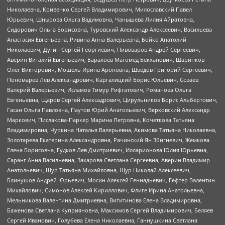
Николаевна, Кривенко Сергей Владимирович, Милославский Павел
Юрьевич, Шнырова Ольга Вадимовна, Чанышева Лилия Айратовна,
Сидорович Ольга Борисовна, Туровский Александр Алексеевич, Васильева
Анастасия Евгеньевна, Ривина Анна Валерьевна, Бойко Анатолий
Николаевич, Дугин Сергей Георгиевич, Пивоваров Андрей Сергеевич,
Аверин Виталий Евгеньевич, Барахоев Магомед Бекханович, Шарипков
Олег Викторович, Мошель Ирина Ароновна, Шведов Григорий Сергеевич,
Пономарев Лев Александрович, Каргалицкий Борис Юльевич, Созаев
Валерий Валерьевич, Исламов Тимур Рифгатович, Романова Ольга
Евгеньевна, Щаров Сергей Алексадрович, Цирульников Борис Альбертович,
Гасан Ольга Павловна, Паутов Юрий Анатольевич, Верховский Александр
Маркович, Пислакова-Паркер Марина Петровна, Кочеткова Татьяна
Владимировна, Чуркина Наталья Валерьевна, Акимова Татьяна Николаевна,
Золотарева Екатерина Александровна, Рачинский Ян Збигневич, Жемкова
Елена Борисовна, Гудков Лев Дмитриевич, Илларионова Юлия Юрьевна,
Саранг Анна Васильевна, Захарова Светлана Сергеевна, Аверин Владимир
Анатольевич, Щур Татьяна Михайловна, Щур Николай Алексеевич,
Блинушов Андрей Юрьевич, Мосин Алексей Геннадьевич, Гефтер Валентин
Михайлович, Симонов Алексей Кириллович, Флиге Ирина Анатольевна,
Мельникова Валентина Дмитриевна, Вититинова Елена Владимировна,
Баженова Светлана Куприяновна, Максимов Сергей Владимирович, Беляев
Сергей Иванович, Голубева Елена Николаевна, Ганнушкина Светлана