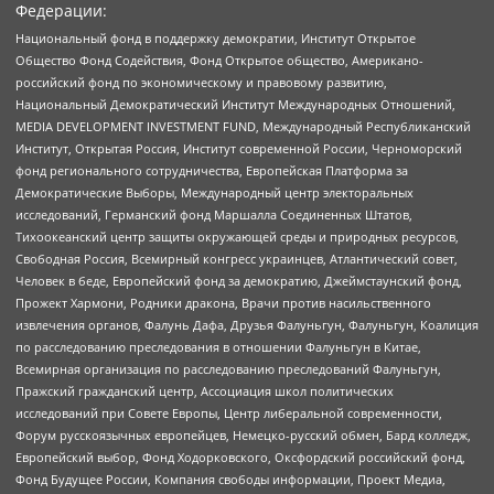
Федерации:
Национальный фонд в поддержку демократии, Институт Открытое
Общество Фонд Содействия, Фонд Открытое общество, Американо-
российский фонд по экономическому и правовому развитию,
Национальный Демократический Институт Международных Отношений,
MEDIA DEVELOPMENT INVESTMENT FUND, Международный Республиканский
Институт, Открытая Россия, Институт современной России, Черноморский
фонд регионального сотрудничества, Европейская Платформа за
Демократические Выборы, Международный центр электоральных
исследований, Германский фонд Маршалла Соединенных Штатов,
Тихоокеанский центр защиты окружающей среды и природных ресурсов,
Свободная Россия, Всемирный конгресс украинцев, Атлантический совет,
Человек в беде, Европейский фонд за демократию, Джеймстаунский фонд,
Прожект Хармони, Родники дракона, Врачи против насильственного
извлечения органов, Фалунь Дафа, Друзья Фалуньгун, Фалуньгун, Коалиция
по расследованию преследования в отношении Фалуньгун в Китае,
Всемирная организация по расследованию преследований Фалуньгун,
Пражский гражданский центр, Ассоциация школ политических
исследований при Совете Европы, Центр либеральной современности,
Форум русскоязычных европейцев, Немецко-русский обмен, Бард колледж,
Европейский выбор, Фонд Ходорковского, Оксфордский российский фонд,
Фонд Будущее России, Компания свободы информации, Проект Медиа,