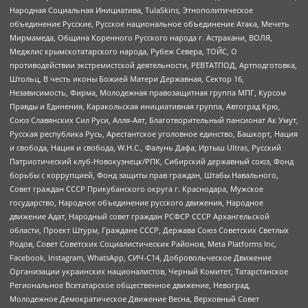
Народная Социальная Инициатива, TulaSkins, Этнополитическое
объединение Русские, Русское национальное объединение Атака, Мечеть
Мирмамеда, Община Коренного Русского народа г. Астрахани, ВОЛЯ,
Меджлис крымскотатарского народа, Рубеж Севера, ТОЙС, О
противодействии экстремистской деятельности, РЕВТАТПОД, Артподготовка,
Штольц, В честь иконы Божией Матери Державная, Сектор 16,
Независимость, Фирма, Молодежная правозащитная группа МПГ, Курсом
Правды и Единения, Каракольская инициативная группа, Автоград Крю,
Союз Славянских Сил Руси, Алля-Аят, Благотворительный пансионат Ак Умут,
Русская республика Русь, Арестантское уголовное единство, Башкорт, Нация
и свобода, Нация и свобода, W.H.С., Фалунь Дафа, Иртыш Ultras, Русский
Патриотический клуб-Новокузнецк/РПК, Сибирский державный союз, Фонд
борьбы с коррупцией, Фонд защиты прав граждан, Штабы Навального,
Совет граждан СССР Прикубанского округа г. Краснодара, Мужское
государство, Народное объединение русского движения, Народное
движение Адат, Народный совет граждан РСФСР СССР Архангельской
области, Проект Штурм, Граждане СССР, Держава Союз Советских Светлых
Родов, Совет Советских Социалистических Районов, Meta Platforms Inc,
Facebook, Instagram, WhatsApp, СИЧ-С14, Добровольческое Движение
Организации украинских националистов, Черный Комитет, Татарстанское
Региональное Всетатарское общественное движение, Невоград,
Молодежное Демократическое Движение Весна, Верховный Совет