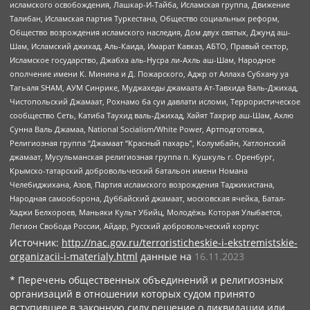
исламского освобождения, Лашкар-И-Тайба, Исламская группа, Движение
Талибан, Исламская партия Туркестана, Общество социальных реформ,
Общество возрождения исламского наследия, Дом двух святых, Джунд аш-
Шам, Исламский джихад, Аль-Каида, Имарат Кавказ, АБТО, Правый сектор,
Исламское государство, Джабха аль-Нусра ли-Ахль аш-Шам, Народное
ополчение имени К. Минина и Д. Пожарского, Аджр от Аллаха Субхану уа
Тагьаля SHAM, АУМ Синрике, Муджахеды джамаата Ат-Тавхида Валь-Джихад,
Чистопольский Джамаат, Рохнамо ба суи давлати исломи, Террористическое
сообщество Сеть, Катиба Таухид валь-Джихад, Хайят Тахрир аш-Шам, Ахлю
Сунна Валь Джамаа, National Socialism/White Power, Артподготовка,
Религиозная группа “Джамаат “Красный пахарь”, Колумбайн, Хатлонский
джамаат, Мусульманская религиозная группа п. Кушкуль г. Оренбург,
Крымско-татарский добровольческий батальон имени Номана
Челебиджихана, Азов, Партия исламского возрождения Таджикистана,
Народная самооборона, Дуббайский джамаат, московская ячейка, Батал-
Хаджи Белхороев, Маньяки Культ Убийц, Молодёжь Которая Улыбается,
Легион Свобода России, Айдар, Русский добровольческий корпус
Источник:
http://nac.gov.ru/terroristicheskie-i-ekstremistskie-
organizacii-i-materialy.html
данные на
16.11.2023
* Перечень общественных объединений и религиозных
организаций в отношении которых судом принято
вступившее в законную силу решение о ликвидации или