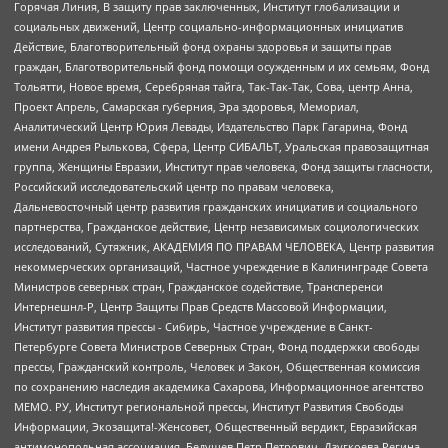
Горячая Линия, В защиту прав заключенных, Институт глобализации и
социальных движений, Центр социально-информационных инициатив
Действие, Благотворительный фонд охраны здоровья и защиты прав
граждан, Благотворительный фонд помощи осужденным и их семьям, Фонд
Тольятти, Новое время, Серебряная тайга, Так-Так-Так, Сова, центр Анна,
Проект Апрель, Самарская губерния, Эра здоровья, Мемориал,
Аналитический Центр Юрия Левады, Издательство Парк Гагарина, Фонд
имени Андрея Рылькова, Сфера, Центр СИБАЛЬТ, Уральская правозащитная
группа, Женщины Евразии, Институт прав человека, Фонд защиты гласности,
Российский исследовательский центр по правам человека,
Дальневосточный центр развития гражданских инициатив и социального
партнерства, Гражданское действие, Центр независимых социологических
исследований, Сутяжник, АКАДЕМИЯ ПО ПРАВАМ ЧЕЛОВЕКА, Центр развития
некоммерческих организаций, Частное учреждение в Калининграде Совета
Министров северных стран, Гражданское содействие, Трансперенси
Интернешнл-Р, Центр Защиты Прав Средств Массовой Информации,
Институт развития прессы - Сибирь, Частное учреждение в Санкт-
Петербурге Совета Министров Северных Стран, Фонд поддержки свободы
прессы, Гражданский контроль, Человек и Закон, Общественная комиссия
по сохранению наследия академика Сахарова, Информационное агентство
МЕМО. РУ, Институт региональной прессы, Институт Развития Свободы
Информации, Экозащита!-Женсовет, Общественный вердикт, Евразийская
антимонопольная ассоциация, Бедушев Петр Петрович, Дзугкоева Регина