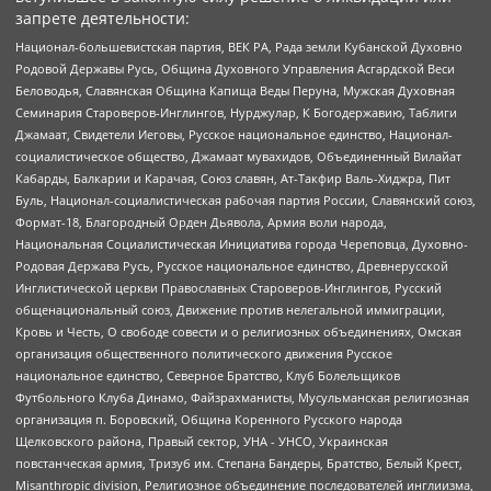
запрете деятельности:
Национал-большевистская партия, ВЕК РА, Рада земли Кубанской Духовно
Родовой Державы Русь, Община Духовного Управления Асгардской Веси
Беловодья, Славянская Община Капища Веды Перуна, Мужская Духовная
Семинария Староверов-Инглингов, Нурджулар, К Богодержавию, Таблиги
Джамаат, Свидетели Иеговы, Русское национальное единство, Национал-
социалистическое общество, Джамаат мувахидов, Объединенный Вилайат
Кабарды, Балкарии и Карачая, Союз славян, Ат-Такфир Валь-Хиджра, Пит
Буль, Национал-социалистическая рабочая партия России, Славянский союз,
Формат-18, Благородный Орден Дьявола, Армия воли народа,
Национальная Социалистическая Инициатива города Череповца, Духовно-
Родовая Держава Русь, Русское национальное единство, Древнерусской
Инглистической церкви Православных Староверов-Инглингов, Русский
общенациональный союз, Движение против нелегальной иммиграции,
Кровь и Честь, О свободе совести и о религиозных объединениях, Омская
организация общественного политического движения Русское
национальное единство, Северное Братство, Клуб Болельщиков
Футбольного Клуба Динамо, Файзрахманисты, Мусульманская религиозная
организация п. Боровский, Община Коренного Русского народа
Щелковского района, Правый сектор, УНА - УНСО, Украинская
повстанческая армия, Тризуб им. Степана Бандеры, Братство, Белый Крест,
Misanthropic division, Религиозное объединение последователей инглиизма,