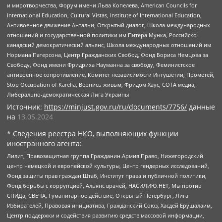
и миротворчества, Форум имени Льва Копелева, American Councils for
International Education, Cultural Vistas, Institute of International Education,
Антивоенное движение Антальи, Открытый диалог, Школа международных
отношений и государственной политики им Питера Мунка, Российско-
канадский демократический альянс, Школа международных отношений им
Нормана Патерсона, Центр Гражданских Свобод, Фонд Бориса Немцова за
Свободу, Фонд имени Фридриха Науманна за свободу, Феминистское
антивоенное сопротивление, Комитет независимости Ингушетии, Прометей,
Stop Occupation of Karelia, Вернись живым, Фридом Хаус, СОТА медиа,
Либерально-демократическая Лига Украины
Источник:
https://minjust.gov.ru/ru/documents/7756/
данные
на
13.05.2024
* Сведения реестра НКО, выполняющих функции
иностранного агента:
Лилит, Правозащитная группа Гражданин.Армия.Право, Нижегородский
центр немецкой и европейской культуры, Центр гендерных исследований,
Фонд защиты прав граждан Штаб, Институт права и публичной политики,
Фонд борьбы с коррупцией, Альянс врачей, НАСИЛИЮ.НЕТ, Мы против
СПИДа, СВЕЧА, Гуманитарное действие, Открытый Петербург, Лига
Избирателей, Правовая инициатива, Гражданский Союз, Хасдей Ерушалаим,
Центр поддержки и содействия развитию средств массовой информации,