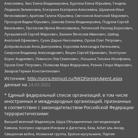
Алексеевна, Закс Елена Владимировна, Буртина Елена Юрьевна, Гендель
Людмила Залмановна, Кокорина Екатерина Алексеевна, Шуманов Илья
Вячеславович, Арапова Галина Юрьевна, Свечников Анатолий Мариевич,
Прохоров Вадим Юрьевич, Шахова Елена Владимировна, Подузов Сергей
Васильевич, Протасова Ирина Вячеславовна, Литинский Леонид Борисович,
Лукашевский Сергей Маркович, Бахмин Вячеслав Иванович, Шабад
Анатолий Ефимович, Сухих Дарья Николаевна, Орлов Олег Петрович,
Добровольская Анна Дмитриевна, Королева Александра Евгеньевна,
Смирнов Владимир Александрович, Вицин Сергей Ефимович, Золотухин
Борис Андреевич, Левинсон Лев Семенович, Локшина Татьяна Иосифовна,
Орлов Олег Петрович, Полякова Мара Федоровна, Резник Генри Маркович,
Захаров Герман Константинович
Источник:
http://unro.minjust.ru/NKOForeignAgent.aspx
данные на
24.03.2022
* Единый федеральный список организаций, в том числе
иностранных и международных организаций, признанных
в соответствии с законодательством Российской Федерации
террористическими:
Высший военный Маджлисуль Шура Объединенных сил моджахедов
Кавказа, Конгресс народов Ичкерии и Дагестана, База, Асбат аль-Ансар,
Священная война, Исламская группа, Братья-мусульмане, Партия