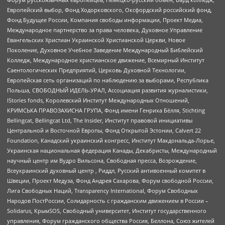
Европейский выбор, Фонд Ходорковского, Оксфордский российский фонд,
Фонд Будущее России, Компания свободы информации, Проект Медиа,
Международное партнерство за права человека, Духовное Управление
Евангельских Христиан Украинской Христианской Церкви, Новое
Поколение, Духовное Учебное Заведение Международный Библейский
Колледж, Международное христианское движение, Всемирный Институт
Саентологических Предприятий, Церковь Духовной Технологии,
Европейская сеть организаций по наблюдению за выборами, Республика
Польша, СВОБОДНЫЙ ИДЕЛЬ-УРАЛ, Ассоциация развития журналистики,
IStories fonds, Королевский Институт Международных Отношений,
КРИМСЬКА ПРАВОЗАХИСНА ГРУПА, Фонд имени Генриха Бёлля, Stichting
Bellingcat, Bellingcat Ltd, The Insider, Институт правовой инициативы
Центральной и Восточной Европы, Фонд Открытой Эстонии, Calvert 22
Foundation, Канадский украинский конгресс, Институт Макдональда-Лорье,
Украинская национальная федерация Канады, Декабристы, Международный
научный центр им Вудро Вильсона, Свободная пресса, Возрождение,
Всеукраинский духовный центр , Риддл, Русский антивоенный комитет в
Швеции, Проект Медуза, Фонд Андрея Сахарова, Форум свободной России,
Лига Свободных Наций, Transparеncy International, Форум Свободных
Народов ПостРоссии, Солидарность с гражданским движением в России –
Solidarus, КрымSOS, Свободный университет, Институт государственного
управления, Форум гражданского общества Россия, Беллона, Союз жителей