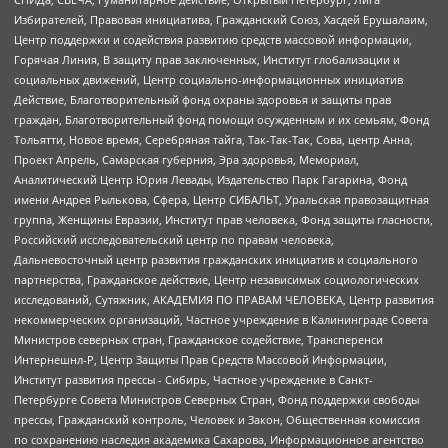
Избирателей, Правовая инициатива, Гражданский Союз, Хасдей Ерушалаим,
Центр поддержки и содействия развитию средств массовой информации,
Горячая Линия, В защиту прав заключенных, Институт глобализации и
социальных движений, Центр социально-информационных инициатив
Действие, Благотворительный фонд охраны здоровья и защиты прав
граждан, Благотворительный фонд помощи осужденным и их семьям, Фонд
Тольятти, Новое время, Серебряная тайга, Так-Так-Так, Сова, центр Анна,
Проект Апрель, Самарская губерния, Эра здоровья, Мемориал,
Аналитический Центр Юрия Левады, Издательство Парк Гагарина, Фонд
имени Андрея Рылькова, Сфера, Центр СИБАЛЬТ, Уральская правозащитная
группа, Женщины Евразии, Институт прав человека, Фонд защиты гласности,
Российский исследовательский центр по правам человека,
Дальневосточный центр развития гражданских инициатив и социального
партнерства, Гражданское действие, Центр независимых социологических
исследований, Сутяжник, АКАДЕМИЯ ПО ПРАВАМ ЧЕЛОВЕКА, Центр развития
некоммерческих организаций, Частное учреждение в Калининграде Совета
Министров северных стран, Гражданское содействие, Трансперенси
Интернешнл-Р, Центр Защиты Прав Средств Массовой Информации,
Институт развития прессы - Сибирь, Частное учреждение в Санкт-
Петербурге Совета Министров Северных Стран, Фонд поддержки свободы
прессы, Гражданский контроль, Человек и Закон, Общественная комиссия
по сохранению наследия академика Сахарова, Информационное агентство