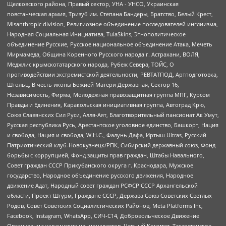
Щелковского района, Правый сектор, УНА - УНСО, Украинская
повстанческая армия, Тризуб им. Степана Бандеры, Братство, Белый Крест,
Misanthropic division, Религиозное объединение последователей инглиизма,
Народная Социальная Инициатива, TulaSkins, Этнополитическое
объединение Русские, Русское национальное объединение Атака, Мечеть
Мирмамеда, Община Коренного Русского народа г. Астрахани, ВОЛЯ,
Меджлис крымскотатарского народа, Рубеж Севера, ТОЙС, О
противодействии экстремистской деятельности, РЕВТАТПОД, Артподготовка,
Штольц, В честь иконы Божией Матери Державная, Сектор 16,
Независимость, Фирма, Молодежная правозащитная группа МПГ, Курсом
Правды и Единения, Каракольская инициативная группа, Автоград Крю,
Союз Славянских Сил Руси, Алля-Аят, Благотворительный пансионат Ак Умут,
Русская республика Русь, Арестантское уголовное единство, Башкорт, Нация
и свобода, Нация и свобода, W.H.С., Фалунь Дафа, Иртыш Ultras, Русский
Патриотический клуб-Новокузнецк/РПК, Сибирский державный союз, Фонд
борьбы с коррупцией, Фонд защиты прав граждан, Штабы Навального,
Совет граждан СССР Прикубанского округа г. Краснодара, Мужское
государство, Народное объединение русского движения, Народное
движение Адат, Народный совет граждан РСФСР СССР Архангельской
области, Проект Штурм, Граждане СССР, Держава Союз Советских Светлых
Родов, Совет Советских Социалистических Районов, Meta Platforms Inc,
Facebook, Instagram, WhatsApp, СИЧ-С14, Добровольческое Движение
Организации украинских националистов, Черный Комитет, Татарстанское