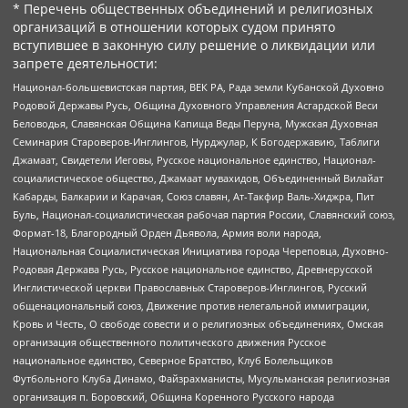
* Перечень общественных объединений и религиозных
организаций в отношении которых судом принято
вступившее в законную силу решение о ликвидации или
запрете деятельности:
Национал-большевистская партия, ВЕК РА, Рада земли Кубанской Духовно
Родовой Державы Русь, Община Духовного Управления Асгардской Веси
Беловодья, Славянская Община Капища Веды Перуна, Мужская Духовная
Семинария Староверов-Инглингов, Нурджулар, К Богодержавию, Таблиги
Джамаат, Свидетели Иеговы, Русское национальное единство, Национал-
социалистическое общество, Джамаат мувахидов, Объединенный Вилайат
Кабарды, Балкарии и Карачая, Союз славян, Ат-Такфир Валь-Хиджра, Пит
Буль, Национал-социалистическая рабочая партия России, Славянский союз,
Формат-18, Благородный Орден Дьявола, Армия воли народа,
Национальная Социалистическая Инициатива города Череповца, Духовно-
Родовая Держава Русь, Русское национальное единство, Древнерусской
Инглистической церкви Православных Староверов-Инглингов, Русский
общенациональный союз, Движение против нелегальной иммиграции,
Кровь и Честь, О свободе совести и о религиозных объединениях, Омская
организация общественного политического движения Русское
национальное единство, Северное Братство, Клуб Болельщиков
Футбольного Клуба Динамо, Файзрахманисты, Мусульманская религиозная
организация п. Боровский, Община Коренного Русского народа