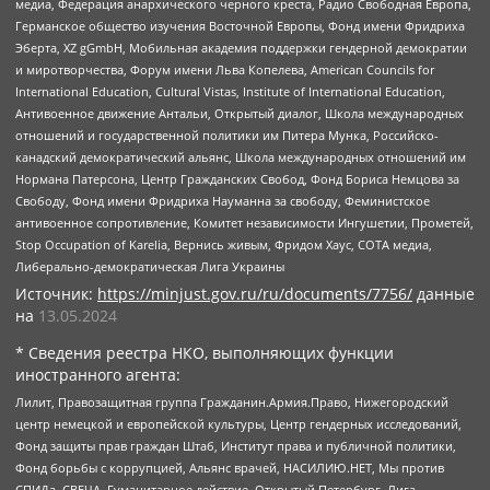
медиа, Федерация анархического черного креста, Радио Свободная Европа,
Германское общество изучения Восточной Европы, Фонд имени Фридриха
Эберта, XZ gGmbH, Мобильная академия поддержки гендерной демократии
и миротворчества, Форум имени Льва Копелева, American Councils for
International Education, Cultural Vistas, Institute of International Education,
Антивоенное движение Антальи, Открытый диалог, Школа международных
отношений и государственной политики им Питера Мунка, Российско-
канадский демократический альянс, Школа международных отношений им
Нормана Патерсона, Центр Гражданских Свобод, Фонд Бориса Немцова за
Свободу, Фонд имени Фридриха Науманна за свободу, Феминистское
антивоенное сопротивление, Комитет независимости Ингушетии, Прометей,
Stop Occupation of Karelia, Вернись живым, Фридом Хаус, СОТА медиа,
Либерально-демократическая Лига Украины
Источник:
https://minjust.gov.ru/ru/documents/7756/
данные
на
13.05.2024
* Сведения реестра НКО, выполняющих функции
иностранного агента:
Лилит, Правозащитная группа Гражданин.Армия.Право, Нижегородский
центр немецкой и европейской культуры, Центр гендерных исследований,
Фонд защиты прав граждан Штаб, Институт права и публичной политики,
Фонд борьбы с коррупцией, Альянс врачей, НАСИЛИЮ.НЕТ, Мы против
СПИДа, СВЕЧА, Гуманитарное действие, Открытый Петербург, Лига