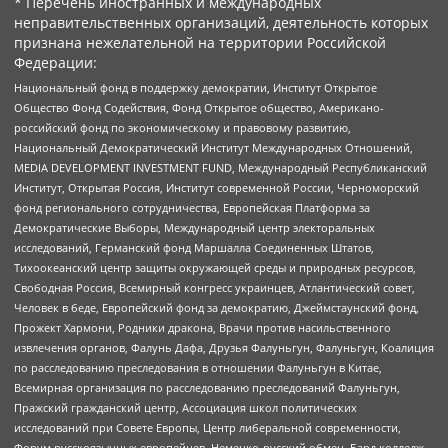
* Перечень иностранных и международных
неправительственных организаций, деятельность которых
признана нежелательной на территории Российской
Федерации:
Национальный фонд в поддержку демократии, Институт Открытое
Общество Фонд Содействия, Фонд Открытое общество, Американо-
российский фонд по экономическому и правовому развитию,
Национальный Демократический Институт Международных Отношений,
MEDIA DEVELOPMENT INVESTMENT FUND, Международный Республиканский
Институт, Открытая Россия, Институт современной России, Черноморский
фонд регионального сотрудничества, Европейская Платформа за
Демократические Выборы, Международный центр электоральных
исследований, Германский фонд Маршалла Соединенных Штатов,
Тихоокеанский центр защиты окружающей среды и природных ресурсов,
Свободная Россия, Всемирный конгресс украинцев, Атлантический совет,
Человек в беде, Европейский фонд за демократию, Джеймстаунский фонд,
Прожект Хармони, Родники дракона, Врачи против насильственного
извлечения органов, Фалунь Дафа, Друзья Фалуньгун, Фалуньгун, Коалиция
по расследованию преследования в отношении Фалуньгун в Китае,
Всемирная организация по расследованию преследований Фалуньгун,
Пражский гражданский центр, Ассоциация школ политических
исследований при Совете Европы, Центр либеральной современности,
Форум русскоязычных европейцев, Немецко-русский обмен, Бард колледж,