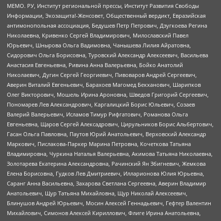
МЕМО. РУ, Институт региональной прессы, Институт Развития Свободы
Информации, Экозащита!-Женсовет, Общественный вердикт, Евразийская
антимонопольная ассоциация, Бедушев Петр Петрович, Дзугкоева Регина
Николаевна, Кривенко Сергей Владимирович, Милославский Павел
Юрьевич, Шнырова Ольга Вадимовна, Чанышева Лилия Айратовна,
Сидорович Ольга Борисовна, Туровский Александр Алексеевич, Васильева
Анастасия Евгеньевна, Ривина Анна Валерьевна, Бойко Анатолий
Николаевич, Дугин Сергей Георгиевич, Пивоваров Андрей Сергеевич,
Аверин Виталий Евгеньевич, Барахоев Магомед Бекханович, Шарипков
Олег Викторович, Мошель Ирина Ароновна, Шведов Григорий Сергеевич,
Пономарев Лев Александрович, Каргалицкий Борис Юльевич, Созаев
Валерий Валерьевич, Исламов Тимур Рифгатович, Романова Ольга
Евгеньевна, Щаров Сергей Алексадрович, Цирульников Борис Альбертович,
Гасан Ольга Павловна, Паутов Юрий Анатольевич, Верховский Александр
Маркович, Пислакова-Паркер Марина Петровна, Кочеткова Татьяна
Владимировна, Чуркина Наталья Валерьевна, Акимова Татьяна Николаевна,
Золотарева Екатерина Александровна, Рачинский Ян Збигневич, Жемкова
Елена Борисовна, Гудков Лев Дмитриевич, Илларионова Юлия Юрьевна,
Саранг Анна Васильевна, Захарова Светлана Сергеевна, Аверин Владимир
Анатольевич, Щур Татьяна Михайловна, Щур Николай Алексеевич,
Блинушов Андрей Юрьевич, Мосин Алексей Геннадьевич, Гефтер Валентин
Михайлович, Симонов Алексей Кириллович, Флиге Ирина Анатольевна,