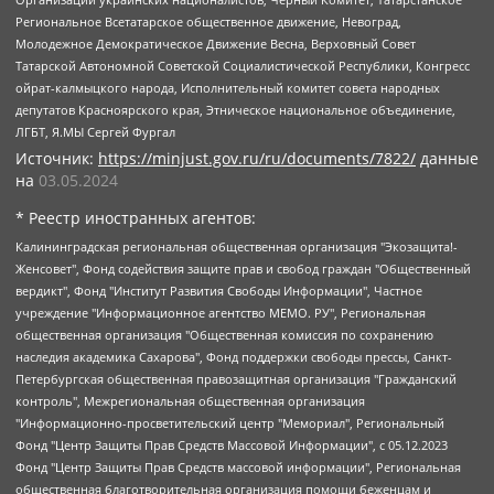
Региональное Всетатарское общественное движение, Невоград,
Молодежное Демократическое Движение Весна, Верховный Совет
Татарской Автономной Советской Социалистической Республики, Конгресс
ойрат-калмыцкого народа, Исполнительный комитет совета народных
депутатов Красноярского края, Этническое национальное объединение,
ЛГБТ, Я.МЫ Сергей Фургал
Источник:
https://minjust.gov.ru/ru/documents/7822/
данные
на
03.05.2024
* Реестр иностранных агентов:
Калининградская региональная общественная организация "Экозащита!-Женсовет", Фонд содействия защите прав и свобод граждан "Общественный вердикт", Фонд "Институт Развития Свободы Информации", Частное учреждение "Информационное агентство МЕМО. РУ", Региональная общественная организация "Общественная комиссия по сохранению наследия академика Сахарова", Фонд поддержки свободы прессы, Санкт-Петербургская общественная правозащитная организация "Гражданский контроль", Межрегиональная общественная организация "Информационно-просветительский центр "Мемориал", Региональный Фонд "Центр Защиты Прав Средств Массовой Информации", с 05.12.2023 Фонд "Центр Защиты Прав Средств массовой информации", Региональная общественная благотворительная организация помощи беженцам и мигрантам "Гражданское содействие", Негосударственное образовательное учреждение дополнительного профессионального образования (повышение квалификации) специалистов "АКАДЕМИЯ ПО ПРАВАМ ЧЕЛОВЕКА", Свердловская региональная общественная организация "Сутяжник", Автономная некоммерческая организация "Центр независимых социологических исследований", Союз общественных объединений "Российский исследовательский центр по правам человека", Региональное общественное учреждение научно-информационный центр "МЕМОРИАЛ", Некоммерческая организация "Фонд защиты гласности", Автономная некоммерческая организация "Институт прав человека", Городская общественная организация "Екатеринбургское общество "МЕМОРИАЛ", Городская общественная организация "Рязанское историко-просветительское и правозащитное общество "Мемориал" (Рязанский Мемориал), Челябинский региональный орган общественной самодеятельности – женское общественное объединение "Женщины Евразии", Челябинский региональный орган общественной самодеятельности "Уральская правозащитная группа", Фонд содействия защите здоровья и социальной справедливости имени Андрея Рылькова, Автономная Некоммерческая Организация "Аналитический Центр Юрия Левады", Автономная некоммерческая организация социальной поддержки населения "Проект Апрель", Региональная общественная организация помощи женщинам и детям, находящимся в кризисной ситуации "Информационно-методический центр "Анна", Фонд содействия развитию массовых коммуникаций и правовому просвещению "Так-так-Так", Фонд содействия устойчивому развитию "Серебряная тайга", Свердловский региональный общественный фонд социальных проектов "Новое время", "Idel.Реалии", Кавказ.Реалии, Крым.Реалии, Телеканал Настоящее Время, Татаро-башкирская служба Радио Свобода (Azatliq Radiosi), Радио Свободная Европа/Радио Свобода (PCE/PC), "Сибирь.Реалии", "Фактограф", Благотворительный фонд помощи осужденным и их семьям, Автономная некоммерческая организация "Институт глобализации и социальных движений", Фонд "В защиту прав заключенных", Частное учреждение "Центр поддержки и содействия развитию средств массовой информации", Пензенский региональный общественный благотворительный фонд "Гражданский союз", "Север.Реалии", Некоммерческая организация Фонд "Правовая инициатива", Общество с ограниченной ответственностью "Радио Свободная Европа/Радио Свобода", Чешское информационное агентство "MEDIUM-ORIENT", Красноярская региональная общественная организация "Мы против СПИДа", Камалягин Денис Николаевич, Маркелов Сергей Евгеньевич, Пономарев Лев Александрович, Савицкая Людмила Алексеевна, Автономная некоммерческая организация "Центр по работе с проблемой насилия "НАСИЛИЮ.НЕТ", Межрегиональный профессиональный союз работников здравоохранения "Альянс врачей", Юридическое лицо, зарегистрированное в Латвийской Республике, SIA "Medusa Project" (регистрационный номер 40103797863, дата регистрации 10.06.2014), Некоммерческая организация "Фонд по борьбе с коррупцией", Автономная некоммерческая организация "Институт права и публичной политики", Баданин Роман Сергеевич, Гликин Максим Александрович, Железнова Мария Михайловна, Лукьянова Юлия Сергеевна, Маетная Елизавета Витальевна, Маняхин Петр Борисович, Чуракова Ольга Владимировна, Ярош Юлия Петровна, Юридическое лицо "The Insider SIA", зарегистрированное в Риге, Латвийская Республика (дата регистрации 26.06.2015), являющееся администратором доменного имени интернет-издания "The Insider SIA", https://theins.ru, Постернак Алексей Евгеньевич, Рубин Михаил Аркадьевич, Анин Роман Александрович, Юридическое лицо Istories fonds, зарегистрированное в Латвийской Республике (регистрационный номер 50008295751, дата регистрации 24.02.2020), Великовский Дмитрий Александрович, Долинина Ирина Николаевна, Мароховская Алеся Алексеевна, Шлейнов Роман Юрьевич, Шмагун Олеся Валентиновна, Общество с ограниченной ответственностью "Альтаир 2021", Общество с ограниченной ответственностью "Вега 2021", Общество с ограниченной ответственностью "Главный редактор 2021", Общество с ограниченной ответственностью "Ромашки монолит", Важенков Артем Валерьевич, Ивановская областная общественная организация "Центр гендерных исследований", Гурман Юрий Альбертович, Медиапроект "ОВД-Инфо", Егоров Владимир Владимирович, Жилинский Владимир Александрович, Общество с ограниченной ответственностью "ЗП", Иванова София Юрьевна, Карезина Инна Павловна, Кильтау Екатерина Викторовна, Петров Алексей Викторович, Пискунов Сергей Евгеньевич, Смирнов Сергей Сергеевич, Тихонов Михаил Сергеевич, Общество с ограниченной ответственностью "ЖУРНАЛИСТ-ИНОСТРАННЫЙ АГЕНТ", Арапова Галина Юрьевна, Вольтская Татьяна Анатольевна, Американская компания "Mason G.E.S. Anonymous Foundation" (США), являющаяся владельцем интернет-издания https://mnews.world/, Компания "Stichting Bellingcat", зарегистрированная в Нидерландах (дата регистрации 11.07.2018), Захаров Андрей Вячеславович, Клепиковская Екатерина Дмитриевна, Общество с ограниченной ответственностью "МЕМО", Перл Роман Александрович, Симонов Евгений Алексеевич, Соловьева Елена Анатольевна, Сотников Даниил Владимирович, Сурначева Елизавета Дмитриевна, Автономная некоммерческая организация по защите прав человека и информированию населения "Якутия – Наше Мнение", Общество с ограниченной ответственностью "Москоу диджитал медиа", с 26.01.2023 Общество с ограниченной ответственностью "Чайка Белые сады", Ветошкина Валерия Валерьевна, Заговора Максим Александрович, Межрегиональное общественное движение "Российская ЛГБТ - сеть", Оленичев Максим Владимирович, Павлов Иван Юрьевич, Скворцова Елена Сергеевна, Общество с ограниченной ответственностью "Как бы инагент", Кочетков Игорь Викторович, Общество с ограниченной ответственностью "Честные выборы", Еланчик Олег Александрович, Общество с ограниченной ответственностью "Нобелевский призыв", Гималова Регина Эмилевна, Григорьев Андрей Валерьевич, Григорьева Алина Александровна, Ассоциация по содействию защите прав призывников, альтернативнослужащих и военнослужащих "Правозащитная группа "Гражданин.Армия.Право", Хисамова Регина Фаритовна, Автономная некоммерческая организация по реализации социально-правовых программ "Лилит", Дальневосточное общественное движение "Маяк", Санкт-Петербургская ЛГБТ-инициативная группа "Выход", Инициативная группа ЛГБТ+ "Реверс", Алексеев Андрей Викторович, Бекбулатова Таисия Львовна, Беляев Иван Михайлович, Владыкина Елена Сергеевна, Гельман Марат Александрович, Никульшина Вероника Юрьевна, Толоконникова Надежда Андреевна, Шендерович Виктор Анатольевич, Общество с ограниченной ответственностью "Данное сообщение", Общество с ограниченной ответственностью Издательский дом "Новая глава", Айнбиндер Александра Александровна, Московский комьюнити-центр для ЛГБТ+инициатив, Благотворительный фонд развития филантропии, Deutsche Welle (Германия, Kurt-Schumacher-Strasse 3, 53113 Bonn), Борзунова Мария Михайловна, Воробьев Виктор Викторович, Голубева Анна Львовна, Константинова Алла Михайловна, Малкова Ирина Владимировна, Мурадов Мурад Абдулгалимович, Осетинская Елизавета Николаевна, Понасенков Евгений Николаевич, Ганапольский Матвей Юрьевич, Киселев Евгений Алексеевич, Борухович Ирина Григорьевна, Дремин Иван Тимофеевич, Дубровский Дмитрий Викторович, Красноярская региональная общественная организация поддержки и развития альтернативных образовательных технологий и межкультурных коммуникаций "ИНТЕРРА", Маяковская Екатерина Алексеевна, Фейгин Марк Захарович, Филимонов Андрей Викторович, Дзугкоева Регина Николаевна, Доброхотов Роман Александрович, Дудь Юрий Александрович, Елкин Сергей Владимирович, Кругликов Кирилл Игоревич, Сабунаева Мария Леонидовна, Семенов Алексей Владимирович, Шаинян Карен Багратович, Шульман Екатерина Михайловна, Асафьев Артур Валерьевич, Вахштайн Виктор Семенович, Венедиктов Алексей Алексеевич, Лушникова Екатерина Евгеньевна, Волков Леонид Михайлович, Невзоров Александр Глебович, Пархоменко Сергей Борисович, Сироткин Ярослав Николаевич, Кара-Мурза Владимир Владимирович, Баранова Наталья Владимировна, Гозман Леонид Яковлевич, Кагарлицкий Борис Юльевич, Климарев Михаил Валерьевич, Милов Владимир Станиславович, Автономная некоммерческая организация Краснодарский центр современного искусства "Типография", Моргенштерн Алишер Тагирович, Соболь Любовь Эдуардовна, Общество с ограниченной ответственностью "ЛИЗА НОРМ", Каспаров Гарри Кимович, Ходорковский Михаил Борисович, Общество с ограниченной ответственностью "Апрельские тезисы", Данилович Ирина Брониславовна, Кашин Олег Владимирович, Петров Николай Владимирович, Пивоваров Алексей Владимирович, Соколов Михаил Владимирович, Цветкова Юлия Владимировна, Чичваркин Евгений Александрович, Комитет против пыток/Команда против пыток, Общество с ограниченной ответственностью "Первый научный", Общество с ограниченной ответственностью "Вертолет и ко", Белоцерковская Вероника Борисовна, Кац Максим Евгеньевич, Лазарева Татьяна Юрьевна, Шаведдинов Руслан Табризович, Яшин Илья Валерьевич, Общество с ограниченной ответственностью "Иноагент ААВ", Алешковский Дмитрий Петрович, Альбац Евгения Марковна, Быков Дмитрий Львович, Галямина Юлия Евгеньевна, Лойко Сергей Леонидович, Мартынов Кирилл Константинович, Медведев Сергей Александрович, Крашенинников Федор Геннадиевич, Гордеева Катерина Вл