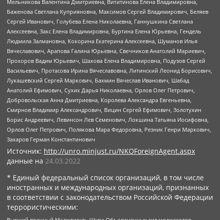
Мельникова Валентина Дмитриевна, Вититинова Елена Владимировна,
Баженова Светлана Куприяновна, Максимов Сергей Владимирович, Беляев
Сергей Иванович, Голубева Елена Николаевна, Ганнушкина Светлана
Алексеевна, Закс Елена Владимировна, Буртина Елена Юрьевна, Гендель
Людмила Залмановна, Кокорина Екатерина Алексеевна, Шуманов Илья
Вячеславович, Арапова Галина Юрьевна, Свечников Анатолий Мариевич,
Прохоров Вадим Юрьевич, Шахова Елена Владимировна, Подузов Сергей
Васильевич, Протасова Ирина Вячеславовна, Литинский Леонид Борисович,
Лукашевский Сергей Маркович, Бахмин Вячеслав Иванович, Шабад
Анатолий Ефимович, Сухих Дарья Николаевна, Орлов Олег Петрович,
Добровольская Анна Дмитриевна, Королева Александра Евгеньевна,
Смирнов Владимир Александрович, Вицин Сергей Ефимович, Золотухин
Борис Андреевич, Левинсон Лев Семенович, Локшина Татьяна Иосифовна,
Орлов Олег Петрович, Полякова Мара Федоровна, Резник Генри Маркович,
Захаров Герман Константинович
Источник:
http://unro.minjust.ru/NKOForeignAgent.aspx
данные на
24.03.2022
* Единый федеральный список организаций, в том числе
иностранных и международных организаций, признанных
в соответствии с законодательством Российской Федерации
террористическими:
Высший военный Маджлисуль Шура Объединенных сил моджахедов