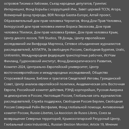
островов Тисима и Хабомаи, Съезд народных депутатов, Гринпис
Интернешнл, Фонд борьбы с коррупцией Инк, Завет церквей TCCN, Агора,
Всемирный фонд природы, BDR Novaja Gazeta-Europe, Алтай проект,
Образовательный дом прав человека Чернигов, Фонд Дом Прав Человека,
Белорусский дом прав человека имени Бориса Звозскова, Дом прав
человека Тбилиси, Дом прав человека Ереван, Дом прав человека Крым,
Центр дикого лосося, TVR Studios, ТВ Дождь, Центр европейских
исследований им Вилфрида Мартенса, Сетевое объединение журналистов
расследователей, АЛЛАТРА, За свободную Россию, Свободная Бурятия, Uralic,
UnKremlin, Международная федерация транспортных рабочих, ИстЧам
Финланд, Гудзоновский институт, Фонд Демократического Развития,
Комитет-2024, Центрально-Европейский университет, Центр
восточноевропейских и международных исследований, Общество
Сторожевой башни, Библии и трактатов Свидетелей Иеговы, Гражданский
Совет, Центр анализа европейской политики, Академическая сеть Восточная
Европа, Российский комитет действия, РЭНД корпорейшн, Русская Америка
за демократию в России, Настоящая Россия, Глобальная сеть журналистов-
расследователей, Служба поддержки, Свободная Россия Берлин, Свободная
Россия Северный Рейн-Вестфалия, Фонд глобальной помощи, Антивоенный
комитет России, Russie-Libertes, La Asocicion de Rusos Libres, Союз за
возвращение Северных территорий, Крымскотатарский Ресурсный Центр,
Глобальный союз IndustriALL, Russian Election Monitor, Article 19, Мнение