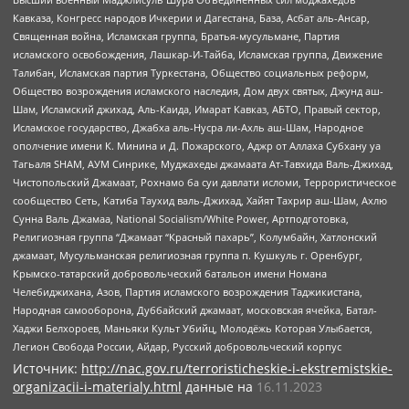
Кавказа, Конгресс народов Ичкерии и Дагестана, База, Асбат аль-Ансар,
Священная война, Исламская группа, Братья-мусульмане, Партия
исламского освобождения, Лашкар-И-Тайба, Исламская группа, Движение
Талибан, Исламская партия Туркестана, Общество социальных реформ,
Общество возрождения исламского наследия, Дом двух святых, Джунд аш-
Шам, Исламский джихад, Аль-Каида, Имарат Кавказ, АБТО, Правый сектор,
Исламское государство, Джабха аль-Нусра ли-Ахль аш-Шам, Народное
ополчение имени К. Минина и Д. Пожарского, Аджр от Аллаха Субхану уа
Тагьаля SHAM, АУМ Синрике, Муджахеды джамаата Ат-Тавхида Валь-Джихад,
Чистопольский Джамаат, Рохнамо ба суи давлати исломи, Террористическое
сообщество Сеть, Катиба Таухид валь-Джихад, Хайят Тахрир аш-Шам, Ахлю
Сунна Валь Джамаа, National Socialism/White Power, Артподготовка,
Религиозная группа “Джамаат “Красный пахарь”, Колумбайн, Хатлонский
джамаат, Мусульманская религиозная группа п. Кушкуль г. Оренбург,
Крымско-татарский добровольческий батальон имени Номана
Челебиджихана, Азов, Партия исламского возрождения Таджикистана,
Народная самооборона, Дуббайский джамаат, московская ячейка, Батал-
Хаджи Белхороев, Маньяки Культ Убийц, Молодёжь Которая Улыбается,
Легион Свобода России, Айдар, Русский добровольческий корпус
Источник:
http://nac.gov.ru/terroristicheskie-i-ekstremistskie-
organizacii-i-materialy.html
данные на
16.11.2023