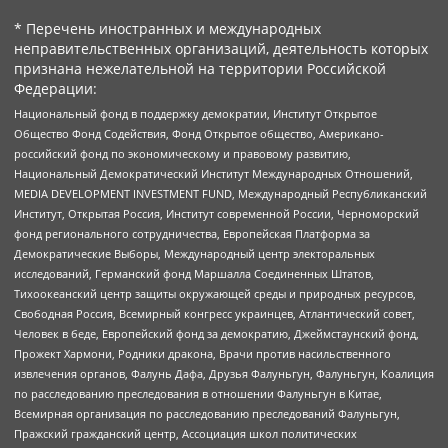
* Перечень иностранных и международных
неправительственных организаций, деятельность которых
признана нежелательной на территории Российской
Федерации:
Национальный фонд в поддержку демократии, Институт Открытое
Общество Фонд Содействия, Фонд Открытое общество, Американо-
российский фонд по экономическому и правовому развитию,
Национальный Демократический Институт Международных Отношений,
MEDIA DEVELOPMENT INVESTMENT FUND, Международный Республиканский
Институт, Открытая Россия, Институт современной России, Черноморский
фонд регионального сотрудничества, Европейская Платформа за
Демократические Выборы, Международный центр электоральных
исследований, Германский фонд Маршалла Соединенных Штатов,
Тихоокеанский центр защиты окружающей среды и природных ресурсов,
Свободная Россия, Всемирный конгресс украинцев, Атлантический совет,
Человек в беде, Европейский фонд за демократию, Джеймстаунский фонд,
Прожект Хармони, Родники дракона, Врачи против насильственного
извлечения органов, Фалунь Дафа, Друзья Фалуньгун, Фалуньгун, Коалиция
по расследованию преследования в отношении Фалуньгун в Китае,
Всемирная организация по расследованию преследований Фалуньгун,
Пражский гражданский центр, Ассоциация школ политических