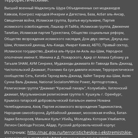
Высший военный Маджлисуль Шура Объединенных сил моджахедов
Кавказа, Конгресс народов Ичкерии и Дагестана, База, Асбат аль-Ансар,
Священная война, Исламская группа, Братья-мусульмане, Партия
исламского освобождения, Лашкар-И-Тайба, Исламская группа, Движение
Талибан, Исламская партия Туркестана, Общество социальных реформ,
Общество возрождения исламского наследия, Дом двух святых, Джунд аш-
Шам, Исламский джихад, Аль-Каида, Имарат Кавказ, АБТО, Правый сектор,
Исламское государство, Джабха аль-Нусра ли-Ахль аш-Шам, Народное
ополчение имени К. Минина и Д. Пожарского, Аджр от Аллаха Субхану уа
Тагьаля SHAM, АУМ Синрике, Муджахеды джамаата Ат-Тавхида Валь-Джихад,
Чистопольский Джамаат, Рохнамо ба суи давлати исломи, Террористическое
сообщество Сеть, Катиба Таухид валь-Джихад, Хайят Тахрир аш-Шам, Ахлю
Сунна Валь Джамаа, National Socialism/White Power, Артподготовка,
Религиозная группа “Джамаат “Красный пахарь”, Колумбайн, Хатлонский
джамаат, Мусульманская религиозная группа п. Кушкуль г. Оренбург,
Крымско-татарский добровольческий батальон имени Номана
Челебиджихана, Азов, Партия исламского возрождения Таджикистана,
Народная самооборона, Дуббайский джамаат, московская ячейка, Батал-
Хаджи Белхороев, Маньяки Культ Убийц, Молодёжь Которая Улыбается,
Легион Свобода России, Айдар, Русский добровольческий корпус
Источник:
http://nac.gov.ru/terroristicheskie-i-ekstremistskie-