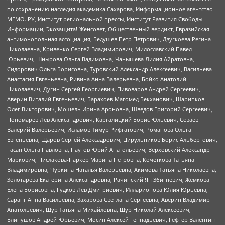
по сохранению наследия академика Сахарова, Информационное агентство
МЕМО. РУ, Институт региональной прессы, Институт Развития Свободы
Информации, Экозащита!-Женсовет, Общественный вердикт, Евразийская
антимонопольная ассоциация, Бедушев Петр Петрович, Дзугкоева Регина
Николаевна, Кривенко Сергей Владимирович, Милославский Павел
Юрьевич, Шнырова Ольга Вадимовна, Чанышева Лилия Айратовна,
Сидорович Ольга Борисовна, Туровский Александр Алексеевич, Васильева
Анастасия Евгеньевна, Ривина Анна Валерьевна, Бойко Анатолий
Николаевич, Дугин Сергей Георгиевич, Пивоваров Андрей Сергеевич,
Аверин Виталий Евгеньевич, Барахоев Магомед Бекханович, Шарипков
Олег Викторович, Мошель Ирина Ароновна, Шведов Григорий Сергеевич,
Пономарев Лев Александрович, Каргалицкий Борис Юльевич, Созаев
Валерий Валерьевич, Исламов Тимур Рифгатович, Романова Ольга
Евгеньевна, Щаров Сергей Алексадрович, Цирульников Борис Альбертович,
Гасан Ольга Павловна, Паутов Юрий Анатольевич, Верховский Александр
Маркович, Пислакова-Паркер Марина Петровна, Кочеткова Татьяна
Владимировна, Чуркина Наталья Валерьевна, Акимова Татьяна Николаевна,
Золотарева Екатерина Александровна, Рачинский Ян Збигневич, Жемкова
Елена Борисовна, Гудков Лев Дмитриевич, Илларионова Юлия Юрьевна,
Саранг Анна Васильевна, Захарова Светлана Сергеевна, Аверин Владимир
Анатольевич, Щур Татьяна Михайловна, Щур Николай Алексеевич,
Блинушов Андрей Юрьевич, Мосин Алексей Геннадьевич, Гефтер Валентин