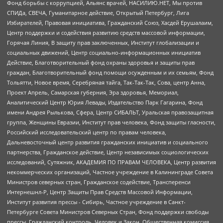
Фонд борьбы с коррупцией, Альянс врачей, НАСИЛИЮ.НЕТ, Мы против
СПИДа, СВЕЧА, Гуманитарное действие, Открытый Петербург, Лига
Избирателей, Правовая инициатива, Гражданский Союз, Хасдей Ерушалаим,
Центр поддержки и содействия развитию средств массовой информации,
Горячая Линия, В защиту прав заключенных, Институт глобализации и
социальных движений, Центр социально-информационных инициатив
Действие, Благотворительный фонд охраны здоровья и защиты прав
граждан, Благотворительный фонд помощи осужденным и их семьям, Фонд
Тольятти, Новое время, Серебряная тайга, Так-Так-Так, Сова, центр Анна,
Проект Апрель, Самарская губерния, Эра здоровья, Мемориал,
Аналитический Центр Юрия Левады, Издательство Парк Гагарина, Фонд
имени Андрея Рылькова, Сфера, Центр СИБАЛЬТ, Уральская правозащитная
группа, Женщины Евразии, Институт прав человека, Фонд защиты гласности,
Российский исследовательский центр по правам человека,
Дальневосточный центр развития гражданских инициатив и социального
партнерства, Гражданское действие, Центр независимых социологических
исследований, Сутяжник, АКАДЕМИЯ ПО ПРАВАМ ЧЕЛОВЕКА, Центр развития
некоммерческих организаций, Частное учреждение в Калининграде Совета
Министров северных стран, Гражданское содействие, Трансперенси
Интернешнл-Р, Центр Защиты Прав Средств Массовой Информации,
Институт развития прессы - Сибирь, Частное учреждение в Санкт-
Петербурге Совета Министров Северных Стран, Фонд поддержки свободы
прессы, Гражданский контроль, Человек и Закон, Общественная комиссия