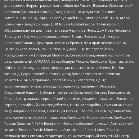
управления, Форум гражданского общества Россия, Беллона, Союз жителей
островов Тисима и Хабомаи, Съезд народных депутатов, Гринпис
Интернешнл, Фонд борьбы с коррупцией Инк, Завет церквей TCCN, Агора,
Всемирный фонд природы, BDR Novaja Gazeta-Europe, Алтай проект,
Образовательный дом прав человека Чернигов, Фонд Дом Прав Человека,
Белорусский дом прав человека имени Бориса Звозскова, Дом прав
человека Тбилиси, Дом прав человека Ереван, Дом прав человека Крым,
Центр дикого лосося, TVR Studios, ТВ Дождь, Центр европейских
исследований им Вилфрида Мартенса, Сетевое объединение журналистов
расследователей, АЛЛАТРА, За свободную Россию, Свободная Бурятия, Uralic,
UnKremlin, Международная федерация транспортных рабочих, ИстЧам
Финланд, Гудзоновский институт, Фонд Демократического Развития,
Комитет-2024, Центрально-Европейский университет, Центр
восточноевропейских и международных исследований, Общество
Сторожевой башни, Библии и трактатов Свидетелей Иеговы, Гражданский
Совет, Центр анализа европейской политики, Академическая сеть Восточная
Европа, Российский комитет действия, РЭНД корпорейшн, Русская Америка
за демократию в России, Настоящая Россия, Глобальная сеть журналистов-
расследователей, Служба поддержки, Свободная Россия Берлин, Свободная
Россия Северный Рейн-Вестфалия, Фонд глобальной помощи, Антивоенный
комитет России, Russie-Libertes, La Asocicion de Rusos Libres, Союз за
возвращение Северных территорий, Крымскотатарский Ресурсный Центр,