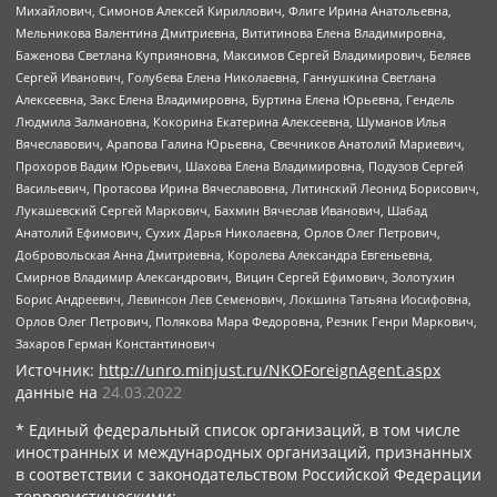
Михайлович, Симонов Алексей Кириллович, Флиге Ирина Анатольевна,
Мельникова Валентина Дмитриевна, Вититинова Елена Владимировна,
Баженова Светлана Куприяновна, Максимов Сергей Владимирович, Беляев
Сергей Иванович, Голубева Елена Николаевна, Ганнушкина Светлана
Алексеевна, Закс Елена Владимировна, Буртина Елена Юрьевна, Гендель
Людмила Залмановна, Кокорина Екатерина Алексеевна, Шуманов Илья
Вячеславович, Арапова Галина Юрьевна, Свечников Анатолий Мариевич,
Прохоров Вадим Юрьевич, Шахова Елена Владимировна, Подузов Сергей
Васильевич, Протасова Ирина Вячеславовна, Литинский Леонид Борисович,
Лукашевский Сергей Маркович, Бахмин Вячеслав Иванович, Шабад
Анатолий Ефимович, Сухих Дарья Николаевна, Орлов Олег Петрович,
Добровольская Анна Дмитриевна, Королева Александра Евгеньевна,
Смирнов Владимир Александрович, Вицин Сергей Ефимович, Золотухин
Борис Андреевич, Левинсон Лев Семенович, Локшина Татьяна Иосифовна,
Орлов Олег Петрович, Полякова Мара Федоровна, Резник Генри Маркович,
Захаров Герман Константинович
Источник:
http://unro.minjust.ru/NKOForeignAgent.aspx
данные на
24.03.2022
* Единый федеральный список организаций, в том числе
иностранных и международных организаций, признанных
в соответствии с законодательством Российской Федерации
террористическими: