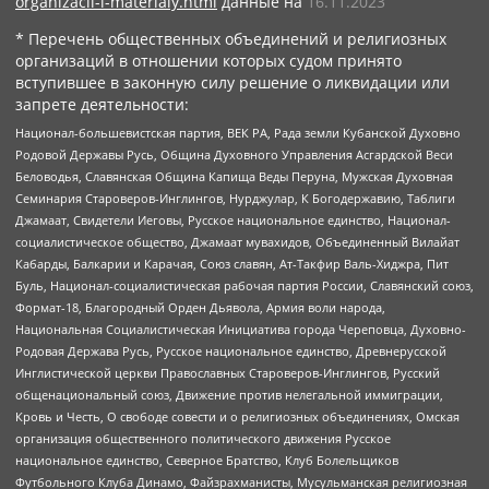
organizacii-i-materialy.html
данные на
16.11.2023
* Перечень общественных объединений и религиозных
организаций в отношении которых судом принято
вступившее в законную силу решение о ликвидации или
запрете деятельности:
Национал-большевистская партия, ВЕК РА, Рада земли Кубанской Духовно
Родовой Державы Русь, Община Духовного Управления Асгардской Веси
Беловодья, Славянская Община Капища Веды Перуна, Мужская Духовная
Семинария Староверов-Инглингов, Нурджулар, К Богодержавию, Таблиги
Джамаат, Свидетели Иеговы, Русское национальное единство, Национал-
социалистическое общество, Джамаат мувахидов, Объединенный Вилайат
Кабарды, Балкарии и Карачая, Союз славян, Ат-Такфир Валь-Хиджра, Пит
Буль, Национал-социалистическая рабочая партия России, Славянский союз,
Формат-18, Благородный Орден Дьявола, Армия воли народа,
Национальная Социалистическая Инициатива города Череповца, Духовно-
Родовая Держава Русь, Русское национальное единство, Древнерусской
Инглистической церкви Православных Староверов-Инглингов, Русский
общенациональный союз, Движение против нелегальной иммиграции,
Кровь и Честь, О свободе совести и о религиозных объединениях, Омская
организация общественного политического движения Русское
национальное единство, Северное Братство, Клуб Болельщиков
Футбольного Клуба Динамо, Файзрахманисты, Мусульманская религиозная