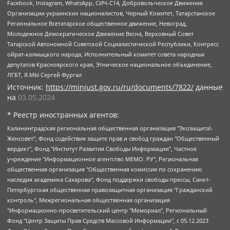
Facebook, Instagram, WhatsApp, СИЧ-С14, Добровольческое Движение
Организации украинских националистов, Черный Комитет, Татарстанское
Региональное Всетатарское общественное движение, Невоград,
Молодежное Демократическое Движение Весна, Верховный Совет
Татарской Автономной Советской Социалистической Республики, Конгресс
ойрат-калмыцкого народа, Исполнительный комитет совета народных
депутатов Красноярского края, Этническое национальное объединение,
ЛГБТ, Я.МЫ Сергей Фургал
Источник:
https://minjust.gov.ru/ru/documents/7822/
данные
на
03.05.2024
* Реестр иностранных агентов:
Калининградская региональная общественная организация "Экозащита!-Женсовет", Фонд содействия защите прав и свобод граждан "Общественный вердикт", Фонд "Институт Развития Свободы Информации", Частное учреждение "Информационное агентство МЕМО. РУ", Региональная общественная организация "Общественная комиссия по сохранению наследия академика Сахарова", Фонд поддержки свободы прессы, Санкт-Петербургская общественная правозащитная организация "Гражданский контроль", Межрегиональная общественная организация "Информационно-просветительский центр "Мемориал", Региональный Фонд "Центр Защиты Прав Средств Массовой Информации", с 05.12.2023 Фонд "Центр Защиты Прав Средств массовой информации", Региональная общественная благотворительная организация помощи беженцам и мигрантам "Гражданское содействие", Негосударственное образовательное учреждение дополнительного профессионального образования (повышение квалификации) специалистов "АКАДЕМИЯ ПО ПРАВАМ ЧЕЛОВЕКА", Свердловская региональная общественная организация "Сутяжник", Автономная некоммерческая организация "Центр независимых социологических исследований", Союз общественных объединений "Российский исследовательский центр по правам человека", Региональное общественное учреждение научно-информационный центр "МЕМОРИАЛ", Некоммерческая организация "Фонд защиты гласности", Автономная некоммерческая организация "Институт прав человека", Городская общественная организация "Екатеринбургское общество "МЕМОРИАЛ", Городская общественная организация "Рязанское историко-просветительское и правозащитное общество "Мемориал" (Рязанский Мемориал), Челябинский региональный орган общественной самодеятельности – женское общественное объединение "Женщины Евразии", Челябинский региональный орган общественной самодеятельности "Уральская правозащитная группа", Фонд содействия защите здоровья и социальной справедливости имени Андрея Рылькова, Автономная Некоммерческая Организация "Аналитический Центр Юрия Левады", Автономная некоммерческая организация социальной поддержки населения "Проект Апрель", Региональная общественная организация помощи женщинам и детям, находящимся в кризисной ситуации "Информационно-методический центр "Анна", Фонд содействия развитию массовых коммуникаций и правовому просвещению "Так-так-Так", Фонд содействия устойчивому развитию "Серебряная тайга", Свердловский региональный общественный фонд социальных проектов "Новое время", "Idel.Реалии", Кавказ.Реалии, Крым.Реалии, Телеканал Настоящее Время, Татаро-башкирская служба Радио Свобода (Azatliq Radiosi), Радио Свободная Европа/Радио Свобода (PCE/PC), "Сибирь.Реалии", "Фактограф", Благотворительный фонд помощи осужденным и их семьям, Автономная некоммерческая организация "Институт глобализации и социальных движений", Фонд "В защиту прав заключенных", Частное учреждение "Центр поддержки и содействия развитию средств массовой информации", Пензенский региональный общественный благотворительный фонд "Гражданский союз", "Север.Реалии", Некоммерческая организация Фонд "Правовая инициатива", Общество с ограниченной ответственностью "Радио Свободная Европа/Радио Свобода", Чешское информационное агентство "MEDIUM-ORIENT", Красноярская региональная общественная организация "Мы против СПИДа", Камалягин Денис Николаевич, Маркелов Сергей Евгеньевич, Пономарев Лев Александрович, Савицкая Людмила Алексеевна, Автономная некоммерческая организация "Центр по работе с проблемой насилия "НАСИЛИЮ.НЕТ", Межрегиональный профессиональный союз работников здравоохранения "Альянс врачей", Юридическое лицо, зарегистрированное в Латвийской Республике, SIA "Medusa Project" (регистрационный номер 40103797863, дата регистрации 10.06.2014), Некоммерческая организация "Фонд по борьбе с коррупцией", Автономная некоммерческая организация "Институт права и публичной политики", Баданин Роман Сергеевич, Гликин Максим Александрович, Железнова Мария Михайловна, Лукьянова Юлия Сергеевна, Маетная Елизавета Витальевна, Маняхин Петр Борисович, Чуракова Ольга Владимировна, Ярош Юлия Петровна, Юридическое лицо "The Insider SIA", зарегистрированное в Риге, Латвийская Республика (дата регистрации 26.06.2015), являющееся администратором доменного имени интернет-издания "The Insider SIA", https://theins.ru, Постернак Алексей Евгеньевич, Рубин Михаил Аркадьевич, Анин Роман Александрович, Юридическое лицо Istories fonds, зарегистрированное в Латвийской Республике (регистрационный номер 50008295751, дата регистрации 24.02.2020), Великовский Дмитрий Александрович, Долинина Ирина Николаевна, Мароховская Алеся Алексеевна, Шлейнов Роман Юрьевич, Шмагун Олеся Валентиновна, Общество с ограниченной ответственностью "Альтаир 2021", Общество с ограниченной ответственностью "Вега 2021", Общество с ограниченной ответственностью "Главный редактор 2021", Общество с ограниченной ответственностью "Ромашки монолит", Важенков Артем Валерьевич, Ивановская областная общественная организация "Центр гендерных исследований", Гурман Юрий Альбертович, Медиапроект "ОВД-Инфо", Егоров Владимир Владимирович, Жилинский Владимир Александрович, Общество с ограниченной ответственностью "ЗП", Иванова София Юрьевна, Карезина Инна Павловна, Кильтау Екатерина Викторовна, Петров Алексей Викторович, Пискунов Сергей Евгеньевич, Смирнов Сергей Сергеевич, Тихонов Михаил Сергеевич, Общество с ограниченной ответственностью "ЖУРНАЛИСТ-ИНОСТРАННЫЙ АГЕНТ", Арапова Галина Юрьевна, Вольтская Татьяна Анатольевна, Американская компания "Mason G.E.S. Anonymous Foundation" (США), являющаяся владельцем интернет-издания https://mnews.world/, Компания "Stichting Bellingcat", зарегистрированная в Нидерландах (дата регистрации 11.07.2018), Захаров Андрей Вячеславович, Клепиковская Екатерина Дмитриевна, Общество с ограниченной ответственностью "МЕМО", Перл Роман Александрович, Симонов Евгений Алексеевич, Соловьева Елена Анатольевна, Сотников Даниил Владимирович, Сурначева Елизавета Дмитриевна, Автономная некоммерческая организация по защите прав человека и информированию населения "Якутия – Наше Мнение", Общество с ограниченной ответственностью "Москоу диджитал медиа", с 26.01.2023 Общество с ограниченной ответственностью "Чайка Белые сады", Ветошкина Валерия Валерьевна, Заговора Максим Александрович, Межрегиональное общественное движение "Российская ЛГБТ - сеть", Оленичев Максим Владимирович, Павлов Иван Юрьевич, Скворцова Елена Сергеевна, Общество с ограниченной ответственностью "Как бы инагент", Кочетков Игорь Викторович, Общество с ограниченной ответственностью "Честные выборы", Еланчик Олег Александрович, Общество с ограниченной ответственностью "Нобелевский призыв", Гималова Регина Эмилевна, Григорьев Андрей Валерьевич, Григорьева Алина Александровна, Ассоциация по содействию защите прав призывников, альтернативнослужащих и военнослужащих "Правозащитная группа "Гражданин.Армия.Право", Хисамова Регина Фаритовна, Автономная некоммерческая организация по реализации социально-правовых программ "Лилит", Дальневосточное общественное движение "Маяк", Санкт-Петербургская ЛГБТ-инициативная группа "Выход", Инициативная группа ЛГБТ+ "Реверс", Алексеев Андрей Викторович, Бекбулатова Таисия Львовна, Беляев Иван Михайлович, Владыкина Елена Сергеевна, Гельман Марат Александрович, Никульшина Вероника Юрьевна, Толоконникова Надежда Андреевна, Шендерович Виктор Анатольевич, Общество с ограниченной ответственностью "Данное сообщение", Общество с ограниченной ответственностью Издательский дом "Новая глава", Айнбиндер Александра Александровна, Московский комьюнити-центр для ЛГБТ+инициатив, Благотворительный фонд развития филантропии, Deutsche Welle (Германия, Kurt-Schumacher-Strasse 3, 53113 Bonn), Борзунова Мария Михайловна, Воробьев Виктор Викторович, Голубева Анна Львовна, Константинова Алла Михайловна, Малкова Ирина Владимировна, Мурадов Мурад Абдулгалимович, Осетинская Елизавета Николаевна, Понасенков Евгений Николаевич, Ганапольский Матвей Юрьевич, Киселев Евгений Алексеевич, Борухович Ирина Григорьевна, Дремин Иван Тимофеевич, Дубровский Дмитрий Викторович, Красноярская региональная общественная организация поддержки и развития альтернативных образовательных технологий и межкультурных коммуникаций "ИНТЕРРА", Маяковская Екатерина Алексеевна, Фейгин Марк Захарович, Филимонов Андрей Викторович, Дзугкоева Регина Николаевна, Доброхотов Роман Александрович, Дудь Юрий Александрович, Елкин Сергей Владимирович, Кругликов Кирилл Игоревич, Сабунаева Мария Леонидовна, Семенов Алексей Владимирович, Шаинян Карен Багратович, Шульман Екатерина Михайловна, Асафьев Артур Валерьевич, Вахштайн Виктор Семенович, Венедиктов Алексей Алексеевич, Лушникова Екатерина Евгеньевна, Волков Леонид Михайлович, Невзоров Александр Глебович, Пархоменко Сергей Борисович, Сироткин Ярослав Николаевич, Кара-Мурза Владимир Владимирович, Баранова Наталья Владимировна, Гозман Леонид Яковлевич, Кагарлицкий Борис Юльевич, Климарев Михаил Валерьевич, Милов Владимир Станиславович, Автономная некоммерческая организация Краснодарский центр современного искусства "Типография", Моргенштерн Алишер Тагирович, Соболь Любовь Эдуардовна, Общество с ограниченной ответственностью "ЛИЗА НОРМ", Каспаров Гарри Кимович, Ходорковский Михаил Борисович, Общество с ограниченной ответственностью "Апрельские тезисы", Данилович Ирина Брониславовна, Кашин Олег Владимирович, Петров Николай Владимирович, Пивоваров Алексей Владимирович, Соколов Михаил Владимирович, Цветкова Юлия Владимировна, Чичваркин Евгений Александрович, Комитет против пыток/Команда против пыток, Общество с ограниченной ответственностью "Первый научный", Общество с ограниченной ответственностью "Вертолет и ко", Белоцерковская Вероника Борисовна, Кац Максим Евгеньевич, Лазарева Татьяна Юрьевна, Шаведдинов Руслан Табризович, Яшин Илья Валерьевич, Общество с ограниченной ответственностью "Иноагент ААВ", Алешковский Дмитрий Петрович, Альбац Евгения Марковна, Быков Дмитрий Львович, Галямина Юлия Евгеньевна, Лойко Сергей Леонидович, Мартынов Кирилл Константинович, Медведев Сергей Александрович, Крашенинников Федор Геннадиевич, Гордеева Катерина Вл