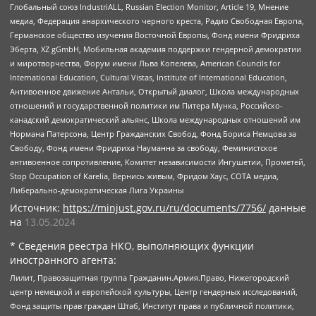
Глобальный союз IndustriALL, Russian Election Monitor, Article 19, Мнение
медиа, Федерация анархического черного креста, Радио Свободная Европа,
Германское общество изучения Восточной Европы, Фонд имени Фридриха
Эберта, XZ gGmbH, Мобильная академия поддержки гендерной демократии
и миротворчества, Форум имени Льва Копелева, American Councils for
International Education, Cultural Vistas, Institute of International Education,
Антивоенное движение Антальи, Открытый диалог, Школа международных
отношений и государственной политики им Питера Мунка, Российско-
канадский демократический альянс, Школа международных отношений им
Нормана Патерсона, Центр Гражданских Свобод, Фонд Бориса Немцова за
Свободу, Фонд имени Фридриха Науманна за свободу, Феминистское
антивоенное сопротивление, Комитет независимости Ингушетии, Прометей,
Stop Occupation of Karelia, Вернись живым, Фридом Хаус, СОТА медиа,
Либерально-демократическая Лига Украины
Источник:
https://minjust.gov.ru/ru/documents/7756/
данные
на
13.05.2024
* Сведения реестра НКО, выполняющих функции
иностранного агента:
Лилит, Правозащитная группа Гражданин.Армия.Право, Нижегородский
центр немецкой и европейской культуры, Центр гендерных исследований,
Фонд защиты прав граждан Штаб, Институт права и публичной политики,