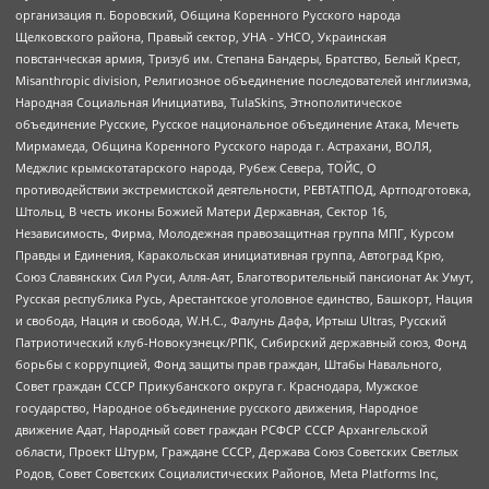
организация п. Боровский, Община Коренного Русского народа
Щелковского района, Правый сектор, УНА - УНСО, Украинская
повстанческая армия, Тризуб им. Степана Бандеры, Братство, Белый Крест,
Misanthropic division, Религиозное объединение последователей инглиизма,
Народная Социальная Инициатива, TulaSkins, Этнополитическое
объединение Русские, Русское национальное объединение Атака, Мечеть
Мирмамеда, Община Коренного Русского народа г. Астрахани, ВОЛЯ,
Меджлис крымскотатарского народа, Рубеж Севера, ТОЙС, О
противодействии экстремистской деятельности, РЕВТАТПОД, Артподготовка,
Штольц, В честь иконы Божией Матери Державная, Сектор 16,
Независимость, Фирма, Молодежная правозащитная группа МПГ, Курсом
Правды и Единения, Каракольская инициативная группа, Автоград Крю,
Союз Славянских Сил Руси, Алля-Аят, Благотворительный пансионат Ак Умут,
Русская республика Русь, Арестантское уголовное единство, Башкорт, Нация
и свобода, Нация и свобода, W.H.С., Фалунь Дафа, Иртыш Ultras, Русский
Патриотический клуб-Новокузнецк/РПК, Сибирский державный союз, Фонд
борьбы с коррупцией, Фонд защиты прав граждан, Штабы Навального,
Совет граждан СССР Прикубанского округа г. Краснодара, Мужское
государство, Народное объединение русского движения, Народное
движение Адат, Народный совет граждан РСФСР СССР Архангельской
области, Проект Штурм, Граждане СССР, Держава Союз Советских Светлых
Родов, Совет Советских Социалистических Районов, Meta Platforms Inc,